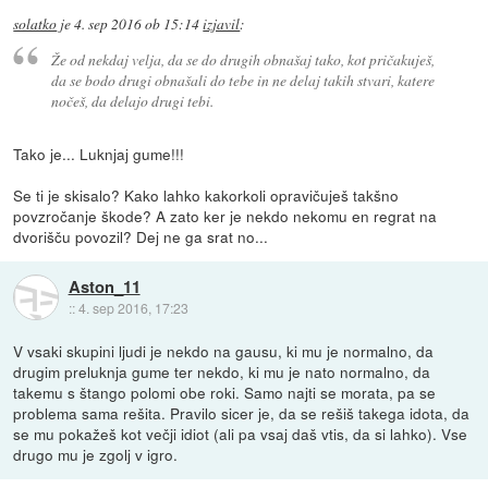
solatko
je
4. sep 2016 ob 15:14
izjavil
:
Že od nekdaj velja, da se do drugih obnašaj tako, kot pričakuješ,
da se bodo drugi obnašali do tebe in ne delaj takih stvari, katere
nočeš, da delajo drugi tebi.
Tako je... Luknjaj gume!!!
Se ti je skisalo? Kako lahko kakorkoli opravičuješ takšno
povzročanje škode? A zato ker je nekdo nekomu en regrat na
dvorišču povozil? Dej ne ga srat no...
Aston_11
::
4. sep 2016, 17:23
V vsaki skupini ljudi je nekdo na gausu, ki mu je normalno, da
drugim preluknja gume ter nekdo, ki mu je nato normalno, da
takemu s štango polomi obe roki. Samo najti se morata, pa se
problema sama rešita. Pravilo sicer je, da se rešiš takega idota, da
se mu pokažeš kot večji idiot (ali pa vsaj daš vtis, da si lahko). Vse
drugo mu je zgolj v igro.