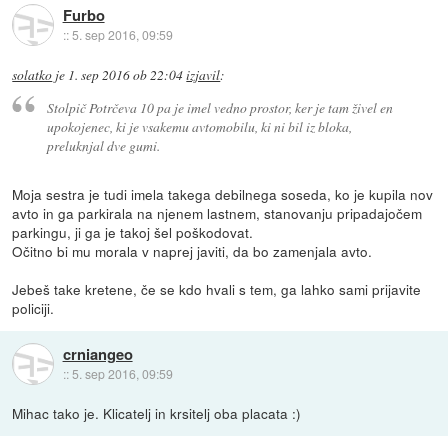
Furbo
::
5. sep 2016, 09:59
solatko
je
1. sep 2016 ob 22:04
izjavil
:
Stolpič Potrčeva 10 pa je imel vedno prostor, ker je tam živel en
upokojenec, ki je vsakemu avtomobilu, ki ni bil iz bloka,
preluknjal dve gumi.
Moja sestra je tudi imela takega debilnega soseda, ko je kupila nov
avto in ga parkirala na njenem lastnem, stanovanju pripadajočem
parkingu, ji ga je takoj šel poškodovat.
Očitno bi mu morala v naprej javiti, da bo zamenjala avto.
Jebeš take kretene, če se kdo hvali s tem, ga lahko sami prijavite
policiji.
crniangeo
::
5. sep 2016, 09:59
Mihac tako je. Klicatelj in krsitelj oba placata :)