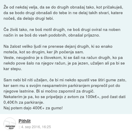
Že od nekdaj velja, da se do drugih obnašaj tako, kot pričakuješ,
da se bodo drugi obnašali do tebe in ne delaj takih stvari, katere
nočeš, da delajo drugi tebi.
Če živiš tako, ne boš motil drugih, ne boš drugi oviral na noben
način in se boš do vseh podobnih, obnašal prijazno.
Na žalost veliko ljudi ne prenese dejanj drugih, ki so enako
moteča, kot so drugim, ker jih počenja sam.
Veste, neugodno je s človekom, ki se šali na račun drugih, ko pa
nekdo pove šalo na njegov račun, je pa jezen, užaljen ali pa bi se
kar stepu.
Sam nebi bil niti užaljen, če bi mi nekdo spustil vse štiri gume zato,
ker sem mu s svojim nespametnim parkiranjem preprečil pot do
njegove lastnine. Bi si močno zapomnil za drugič.
Nekaterim je pa, ko se pripeljejo z avtom za 100k€+, pod čast dati
0,40€/h za parkiranje.
Naj potem dajo 400€+ za gumo!
Pithlit
::
4. sep 2016, 16:25