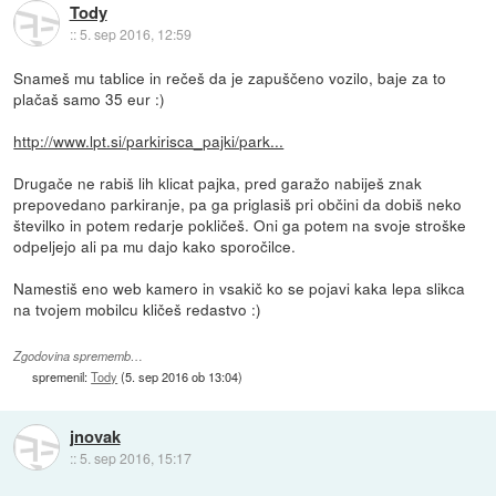
Tody
::
5. sep 2016, 12:59
Snameš mu tablice in rečeš da je zapuščeno vozilo, baje za to
plačaš samo 35 eur :)
http://www.lpt.si/parkirisca_pajki/park...
Drugače ne rabiš lih klicat pajka, pred garažo nabiješ znak
prepovedano parkiranje, pa ga priglasiš pri občini da dobiš neko
številko in potem redarje pokličeš. Oni ga potem na svoje stroške
odpeljejo ali pa mu dajo kako sporočilce.
Namestiš eno web kamero in vsakič ko se pojavi kaka lepa slikca
na tvojem mobilcu kličeš redastvo :)
Zgodovina sprememb…
spremenil:
Tody
(
5. sep 2016 ob 13:04
)
jnovak
::
5. sep 2016, 15:17