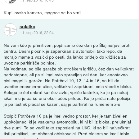
Kupi lovsko kamero, mogoce se bo vrnil.
solatko
::
1. sep 2016, 22:04
Ne vem kdo je primitiven, pojdi samo čez dan po Šlajmerjevi proti
centru. Desni pločnik je zaparkiran z avtomobili tako lepo, da
morajo mame z vozički po cesti, da lahko pridejo do križišča za
uvoz na parkirišče bolnice.
Na Vodmatu so bile garaže ob otroškem igrišču, čez dan velikokrat
nedostopne, ali pa si imel avto spravljen cel dan, ker enostavno
nisi mogel iz garaže. Na Potrčevi 10, 12, 14 in 16, so bili do
uvedbe enosmerne ulice, velikokrat zaprkirani, celo vhodi v bloka.
Kolega je šel enkrat kar čez avto, vpričo lastnika, ko je pa nekaj
sikal, mu je pa še eno okoli ušes prilepu. Ko je prišla nato policija,
je pa lastnik plačal še kazen, saj je parkiral na rumenem x-u.
Stolpič Potrčeva 10 pa je imel vedno prostor, ker je tam živel en
upokojenec, ki je vsakemu avtomobilu, ki ni bil iz bloka, preluknjal
dve gumi. To so vedli tako zaposleni na UKC, ki so bili največkrat
tisti primitivci, kot občasni obiskovalci. Pred blokom so imeli tablo -