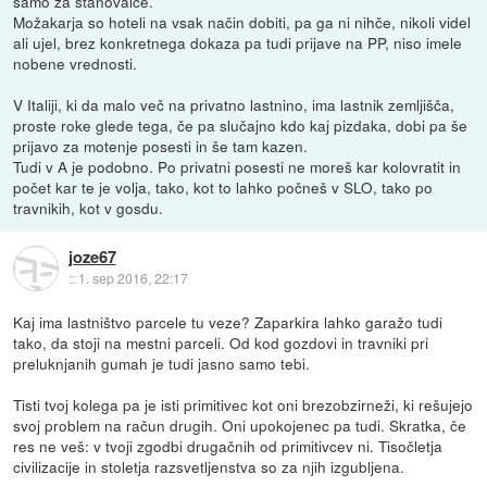
samo za stanovalce.
Možakarja so hoteli na vsak način dobiti, pa ga ni nihče, nikoli videl
ali ujel, brez konkretnega dokaza pa tudi prijave na PP, niso imele
nobene vrednosti.
V Italiji, ki da malo več na privatno lastnino, ima lastnik zemljišča,
proste roke glede tega, če pa slučajno kdo kaj pizdaka, dobi pa še
prijavo za motenje posesti in še tam kazen.
Tudi v A je podobno. Po privatni posesti ne moreš kar kolovratit in
počet kar te je volja, tako, kot to lahko počneš v SLO, tako po
travnikih, kot v gosdu.
joze67
::
1. sep 2016, 22:17
Kaj ima lastništvo parcele tu veze? Zaparkira lahko garažo tudi
tako, da stoji na mestni parceli. Od kod gozdovi in travniki pri
preluknjanih gumah je tudi jasno samo tebi.
Tisti tvoj kolega pa je isti primitivec kot oni brezobzirneži, ki rešujejo
svoj problem na račun drugih. Oni upokojenec pa tudi. Skratka, če
res ne veš: v tvoji zgodbi drugačnih od primitivcev ni. Tisočletja
civilizacije in stoletja razsvetljenstva so za njih izgubljena.