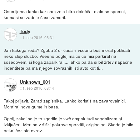
Osumljenca lahko kar sam zelo hitro določiš - malo se spomni,
komu si se zadnje čase zameril.
Tody
::
1. sep 2016, 08:31
Jah kakega reda? Zguba 2 ur časa + vseeno boš moral poklicati
neko šlep službo. Vseeno poglej malce če nisi parkiral na
sosedovem, si koga zaparkiral.... lahko pa da si bil žrtev napačne
indentitete pa ma njegov sovražnik isti avto kot ti...
Unknown_001
::
1. sep 2016, 08:44
Takoj prijavit. Zarad zapisnika. Lahko koristiš na zavarovalnici.
Montiraj nove gume in basa.
Opcij, zakaj se je to zgodilo je vwč ampak tudi vandalizem ni
izključen. Men so v šiški pokrove spozdili, originalne. Škode je bilo
nekaj čez sto evrov.