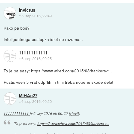
Invictus
::
5. sep 2016, 22:49
Kako pa boš?
Inteligentnega postopka idiot ne razume...
111111111111
::
6. sep 2016, 00:25
To je pa easy:
https://www.wired.com/2015/08/hackers-t...
Pustiš vseh 5 vrat odprtih in ti ni treba nobene škode delat.
MIHAc27
::
6. sep 2016, 09:20
111111111111
je
6. sep 2016 ob 00:25
izjavil
:
To je pa easy:
https://www.wired.com/2015/08/hackers-t...