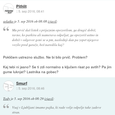
Pithlit
::
5. sep 2016, 08:41
solatko
je
5. sep 2016 ob 08:08
izjavil
:
Mu prvič daš listek s prijaznim opozorilom, ga drugič dobiš,
ravno, ko parkira ali namerava odpeljat, ga opozoriš ustno in
dobiš v odgovor goni se u pm, naslednji dan pa zopet njegovo
vozilo pred garažo, boš naredila kaj?
Pokličem ustrezno službo. Ne bi bilo prvič. Problem?
Kaj tebi ni jasno? Se ti zdi normalno s ključem risat po avtih? Pa jim
gume luknjat? Lastnika na gobec?
Smurf
::
5. sep 2016, 08:46
Tody
je
5. sep 2016 ob 08:29
izjavil
:
Vsaj v Ljubljani imamo pajka, ki rade volje odpelje take zadeve
stran.