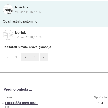
Invictus
::
6. sep 2016, 11:17
Če si lastnik, potem ne...
borisk
::
6. sep 2016, 11:58
kapitalisti nimate prava glasanja ;P
«
1
2
3
»
Vredno ogleda ...
Tema
Sporočila
»
Parkirišča med bloki
144
klihk