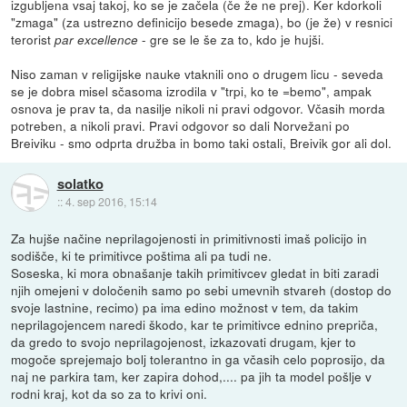
izgubljena vsaj takoj, ko se je začela (če že ne prej). Ker kdorkoli
"zmaga" (za ustrezno definicijo besede zmaga), bo (je že) v resnici
terorist
- gre se le še za to, kdo je hujši.
par excellence
Niso zaman v religijske nauke vtaknili ono o drugem licu - seveda
se je dobra misel sčasoma izrodila v "trpi, ko te =bemo", ampak
osnova je prav ta, da nasilje nikoli ni pravi odgovor. Včasih morda
potreben, a nikoli pravi. Pravi odgovor so dali Norvežani po
Breiviku - smo odprta družba in bomo taki ostali, Breivik gor ali dol.
solatko
::
4. sep 2016, 15:14
Za hujše načine neprilagojenosti in primitivnosti imaš policijo in
sodišče, ki te primitivce poštima ali pa tudi ne.
Soseska, ki mora obnašanje takih primitivcev gledat in biti zaradi
njih omejeni v določenih samo po sebi umevnih stvareh (dostop do
svoje lastnine, recimo) pa ima edino možnost v tem, da takim
neprilagojencem naredi škodo, kar te primitivce ednino prepriča,
da gredo to svojo neprilagojenost, izkazovati drugam, kjer to
mogoče sprejemajo bolj tolerantno in ga včasih celo poprosijo, da
naj ne parkira tam, ker zapira dohod,.... pa jih ta model pošlje v
rodni kraj, kot da so za to krivi oni.