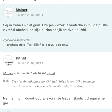
Malner
::
6. sep 2016, 10:04
Sej ni treba luknjat gum. Odviješ vložek iz ventilčka in mu ga pustiš
v vrečki obešeni na kljuko. Naslednjič pa dva, tri, štiri.
Zgodovina sprememb…
predlagal izbris:
Tear_DR0P
(
6. sep 2016 ob 10:23
)
Pithlit
::
6. sep 2016, 10:11
Malner
je
6. sep 2016 ob 10:04
izjavil
:
Sej ni treba luknjat gum. Odviješ vložek iz ventilčka in mu ga
pustiš v vrečki obešeni na kljuko. Naslednjič pa dva, tri, štiri.
Ne, ne... to ni dovolj dobra lekcija. Je treba _škodit_, drugače ne
gre.