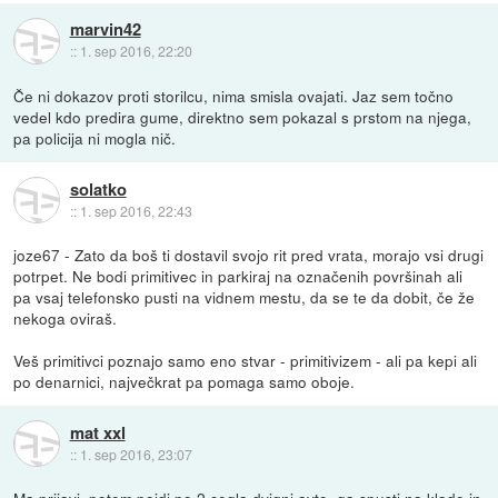
marvin42
::
1. sep 2016, 22:20
Če ni dokazov proti storilcu, nima smisla ovajati. Jaz sem točno
vedel kdo predira gume, direktno sem pokazal s prstom na njega,
pa policija ni mogla nič.
solatko
::
1. sep 2016, 22:43
joze67 - Zato da boš ti dostavil svojo rit pred vrata, morajo vsi drugi
potrpet. Ne bodi primitivec in parkiraj na označenih površinah ali
pa vsaj telefonsko pusti na vidnem mestu, da se te da dobit, če že
nekoga oviraš.
Veš primitivci poznajo samo eno stvar - primitivizem - ali pa kepi ali
po denarnici, največkrat pa pomaga samo oboje.
mat xxl
::
1. sep 2016, 23:07