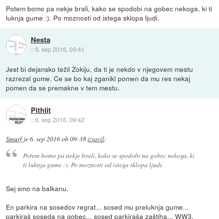
Potem bomo pa nekje brali, kako se spodobi na gobec nekoga, ki ti
luknja gume :). Po moznosti od istega sklopa ljudi.
Nesta
::
6. sep 2016, 09:41
Jest bi dejansko težil Zokiju, da ti je nekdo v njegovem mestu
razrezal gume. Ce se bo kaj zganikl pomen da mu res nekaj
pomen da se premakne v tem mestu.
Pithlit
::
6. sep 2016, 09:42
Smurf
je
6. sep 2016 ob 09:38
izjavil
:
Potem bomo pa nekje brali, kako se spodobi na gobec nekoga, ki
ti luknja gume :). Po moznosti od istega sklopa ljudi.
Sej smo na balkanu.
En parkira na sosedov regrat... sosed mu preluknja gume...
parkiraš soseda na gobec... sosed parkiraša zaštiha... WW3.