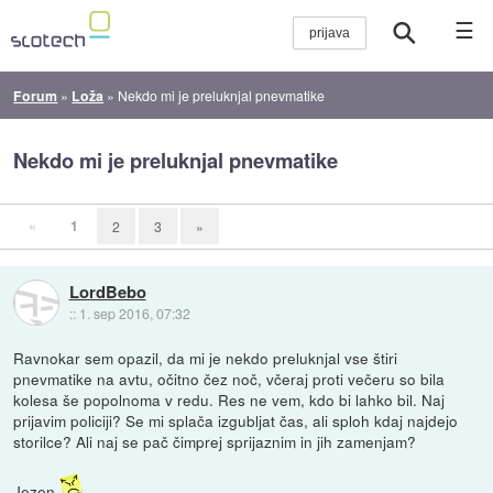
☰
Forum
»
Loža
»
Nekdo mi je preluknjal pnevmatike
Nekdo mi je preluknjal pnevmatike
«
1
2
3
»
LordBebo
::
1. sep 2016, 07:32
Ravnokar sem opazil, da mi je nekdo preluknjal vse štiri
pnevmatike na avtu, očitno čez noč, včeraj proti večeru so bila
kolesa še popolnoma v redu. Res ne vem, kdo bi lahko bil. Naj
prijavim policiji? Se mi splača izgubljat čas, ali sploh kdaj najdejo
storilce? Ali naj se pač čimprej sprijaznim in jih zamenjam?
Jezen