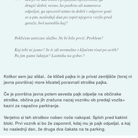
drugič dobiš, ravno, ko parkira ali namerava
odpeljat, ga opozoriš ustno in dobiš v odgovor goni
se u pm, naslednji dan pa zopet njegovo vozilo pred
garažo, boš naredila kaj?
Pokličem ustrezno službo. Ne bi bilo prvič. Problem?
Kaj tebi ni jasno? Se ti zdi normalno s ključem risat po avtih?
Pa jim gume luknjat? Lastnika na gobec?
Kolikor sem jaz slišal.. če kličeš pajka in je privat zemljišče (torej ni
javna površina) more klicatelj poravnati stroške pajka.
Če je površina javna potem seveda pajk odpelje na občinske
stroške, občina pa jih zračuna nazaj vozniku ob predaji vozila+
kazni za napačno parkiranje.
Verjetno si teh stroškov noben noče nakopat. Sploh pred kakimi
bloki. Prvi voznik si bo že zapomnil, kdaj mu je pajk odpeljal, a kaj
ko naslednji dan, že druga dva čakata na ta parking.