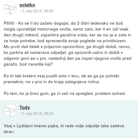
solatko
::
5. sep 2016, 08:08
Pithlit - Ko se ti bo začelo dogajat, da 2-3dni tedensko ne boš
mogla uporabljat motornega vozila, samo zato, ker ti en (ali vsak
dan drugi) imbecil, zaparkira garažna vrata, ker se mu je.e zate in
za tvoje potrebe, boš spremenila svoje poglede na primitivizem.
Mu prvič daš listek s prijaznim opozorilom, ga drugič dobiš, ravno,
ko parkira ali namerava odpeljat, ga opozoriš ustno in dobiš v
odgovor goni se u pm, naslednji dan pa zopet njegovo vozilo pred
garažo, boš naredila kaj?
Ko bi taki kreteni vsaj pustili avto v leru, da se ga po potrebi
premakne, ne v prvi in do kraja zategnjena ročna.
Po tem, ko je brez gum, ga ni več na spregled, problem solved.
Tody
::
5. sep 2016, 08:29
Vsaj v Ljubljani imamo pajka, ki rade volje odpelje take zadeve
stran.