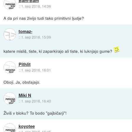
Bam-Bam
::
1. sep 2016, 14:36
A da pri nas živijo tudi tako primitivni ljudje?
tomaz-
::
1. sep 2016, 15:09
katere misliš, tiste, ki zaparkirajo ali tiste, ki luknjajo gume?
Pithlit
::
1. sep 2016, 16:01
Oboji. Ja, obstajajo.
Miki N
::
1. sep 2016, 16:40
Živiš v bloku? To bodo "gajbičarji"!
koyotee
::
1. sep 2016, 16:45