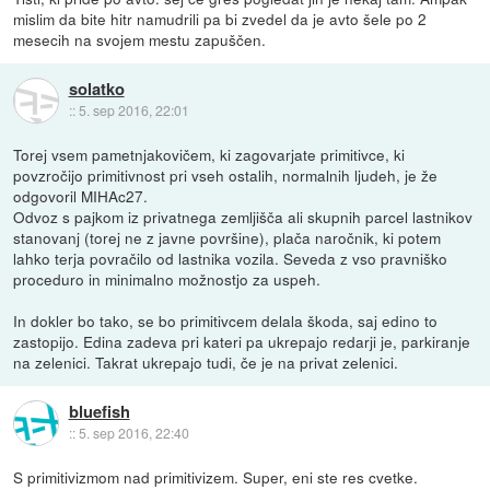
mislim da bite hitr namudrili pa bi zvedel da je avto šele po 2
mesecih na svojem mestu zapuščen.
solatko
::
5. sep 2016, 22:01
Torej vsem pametnjakovičem, ki zagovarjate primitivce, ki
povzročijo primitivnost pri vseh ostalih, normalnih ljudeh, je že
odgovoril MIHAc27.
Odvoz s pajkom iz privatnega zemljišča ali skupnih parcel lastnikov
stanovanj (torej ne z javne površine), plača naročnik, ki potem
lahko terja povračilo od lastnika vozila. Seveda z vso pravniško
proceduro in minimalno možnostjo za uspeh.
In dokler bo tako, se bo primitivcem delala škoda, saj edino to
zastopijo. Edina zadeva pri kateri pa ukrepajo redarji je, parkiranje
na zelenici. Takrat ukrepajo tudi, če je na privat zelenici.
bluefish
::
5. sep 2016, 22:40
S primitivizmom nad primitivizem. Super, eni ste res cvetke.