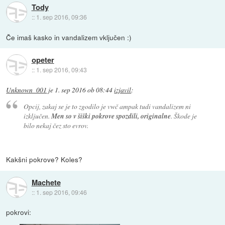
Tody
::
1. sep 2016, 09:36
Če imaš kasko in vandalizem vključen :)
opeter
::
1. sep 2016, 09:43
Unknown_001
je
1. sep 2016 ob 08:44
izjavil
:
Opcij, zakaj se je to zgodilo je vwč ampak tudi vandalizem ni
izključen.
Men so v šiški pokrove spozdili, originalne
. Škode je
bilo nekaj čez sto evrov.
Kakšni pokrove? Koles?
Machete
::
1. sep 2016, 09:46
pokrovi: