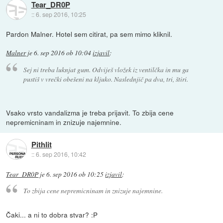
Tear_DR0P
::
6. sep 2016, 10:25
Pardon Malner. Hotel sem citirat, pa sem mimo kliknil.
Malner
je
6. sep 2016 ob 10:04
izjavil
:
Sej ni treba luknjat gum. Odviješ vložek iz ventilčka in mu ga
pustiš v vrečki obešeni na kljuko. Naslednjič pa dva, tri, štiri.
Vsako vrsto vandalizma je treba prijavit. To zbija cene
nepremicninam in znizuje najemnine.
Pithlit
::
6. sep 2016, 10:42
Tear_DR0P
je
6. sep 2016 ob 10:25
izjavil
:
To zbija cene nepremicninam in znizuje najemnine.
Čaki... a ni to dobra stvar? :P