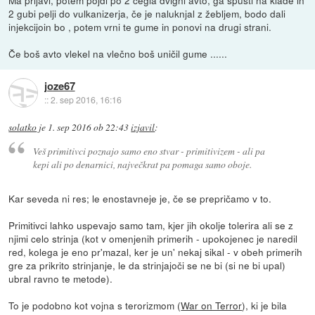
Ma prijavi, potem pojdi po 2 cegla dvigni avto, ga spusti na klade in
2 gubi pelji do vulkanizerja, če je naluknjal z žebljem, bodo dali
injekcijoin bo , potem vrni te gume in ponovi na drugi strani.
Če boš avto vlekel na vlečno boš uničil gume ......
joze67
::
2. sep 2016, 16:16
solatko
je
1. sep 2016 ob 22:43
izjavil
:
Veš primitivci poznajo samo eno stvar - primitivizem - ali pa
kepi ali po denarnici, največkrat pa pomaga samo oboje.
Kar seveda ni res; le enostavneje je, če se prepričamo v to.
Primitivci lahko uspevajo samo tam, kjer jih okolje tolerira ali se z
njimi celo strinja (kot v omenjenih primerih - upokojenec je naredil
red, kolega je eno pr'mazal, ker je un' nekaj sikal - v obeh primerih
gre za prikrito strinjanje, le da strinjajoči se ne bi (si ne bi upal)
ubral ravno te metode).
To je podobno kot vojna s terorizmom (
War on Terror
), ki je bila