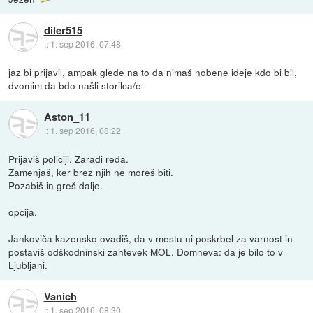
diler515
::
1. sep 2016, 07:48
jaz bi prijavil, ampak glede na to da nimaš nobene ideje kdo bi bil,
dvomim da bdo našli storilca/e
Aston_11
::
1. sep 2016, 08:22
Prijaviš policiji. Zaradi reda.
Zamenjaš, ker brez njih ne moreš biti.
Pozabiš in greš dalje.
opcija.
Jankoviča kazensko ovadiš, da v mestu ni poskrbel za varnost in
postaviš odškodninski zahtevek MOL. Domneva: da je bilo to v
Ljubljani.
Vanich
::
1. sep 2016, 08:30