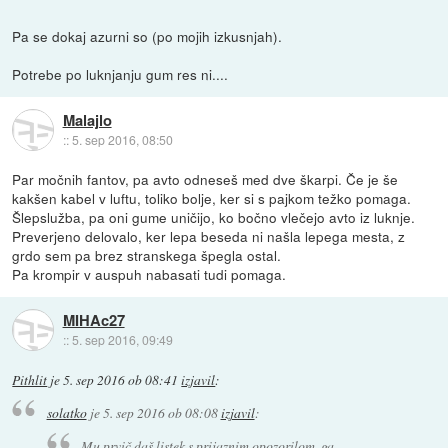
Pa se dokaj azurni so (po mojih izkusnjah).
Potrebe po luknjanju gum res ni....
Malajlo
::
5. sep 2016, 08:50
Par močnih fantov, pa avto odneseš med dve škarpi. Če je še
kakšen kabel v luftu, toliko bolje, ker si s pajkom težko pomaga.
Šlepslužba, pa oni gume uničijo, ko bočno vlečejo avto iz luknje.
Preverjeno delovalo, ker lepa beseda ni našla lepega mesta, z
grdo sem pa brez stranskega špegla ostal.
Pa krompir v auspuh nabasati tudi pomaga.
MIHAc27
::
5. sep 2016, 09:49
Pithlit
je
5. sep 2016 ob 08:41
izjavil
:
solatko
je
5. sep 2016 ob 08:08
izjavil
:
Mu prvič daš listek s prijaznim opozorilom, ga