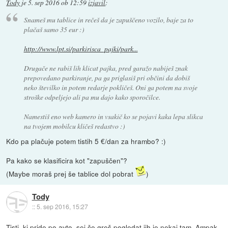
Tody
je
5. sep 2016 ob 12:59
izjavil
:
Snameš mu tablice in rečeš da je zapuščeno vozilo, baje za to
plačaš samo 35 eur :)
http://www.lpt.si/parkirisca_pajki/park...
Drugače ne rabiš lih klicat pajka, pred garažo nabiješ znak
prepovedano parkiranje, pa ga priglasiš pri občini da dobiš
neko številko in potem redarje pokličeš. Oni ga potem na svoje
stroške odpeljejo ali pa mu dajo kako sporočilce.
Namestiš eno web kamero in vsakič ko se pojavi kaka lepa slikca
na tvojem mobilcu kličeš redastvo :)
Kdo pa plačuje potem tistih 5 €/dan za hrambo? :)
Pa kako se klasificira kot "zapuščen"?
(Maybe moraš prej še tablice dol pobrat
)
Tody
::
5. sep 2016, 15:27
Tisti, ki pride po avto. sej če greš pogledat jih je nekaj tam. Ampak