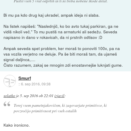
Pustiš vseh 5 vrat odprtih in ti ni treba nobene škode delat.
Bi mu pa kdo drug kaj ukradel, ampak ideja ni slaba.
Na listek napišeš: "Naslednjič, ko bo avto tukaj parkiran, ga ne
vidiš nikoli več." To mu pustiš na armaturki ali sedežu. Seveda
napisano in dano v rokavicah, da ni prstnih odtisov :D
Ampak seveda spet problem, ker moraš to ponoviti 100x, pa na
vsa vozila verjetno ne deluje. Pa še biti moraš tam, da ujameš
signal daljinca,....
Čisto razumem, zakaj se mnogim zdi enostavnejše luknjati gume.
Smurf
::
6. sep 2016, 09:38
solatko
je
5. sep 2016 ob 22:01
izjavil
:
Torej vsem pametnjakovičem, ki zagovarjate primitivce, ki
povzročijo primitivnost pri vseh ostalih
Kako ironicno.