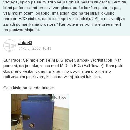
večjega, sploh pa se mi zdijo velika ohišja nekam vulgarna. Sam da
bi mi pa še mali miljon cevi ven gledal pa še kakšna plata, je pa ,
vsaj mojim očem, ogabno. Ima sploh kdo na tej strani okusno
narejen H2O sistem, da je cel zaprt v midi ohišju? Al to ni izvedljivo
zaradi pomanjkanja prostora? Ker potem se bom raje preusmeril
na pasivno hlajenje.
Jaka83
::
14. jun 2003, 16:43
SunTrace: Sej moje ohišje ni BIG Tower, ampak Workstation. Kar
pomeni, da je nekaj vmes med MIDI in BIG (Full Tower). Sem pač
dodal eno veliko luknjo na vrhu in jo pokril s temu primerno
oblikovanim pokrovom, ki ima na vrhnji strani luknjice.
Cela kišta pa zgleda takole: