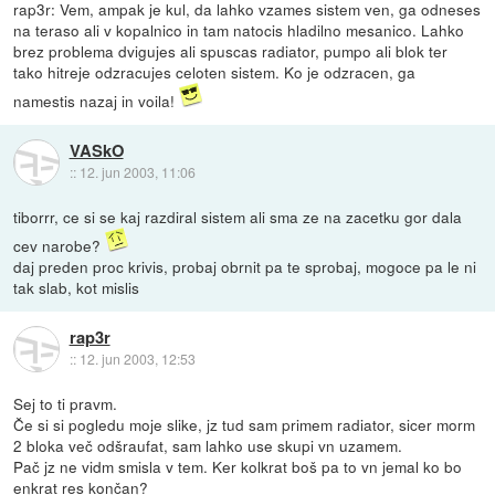
rap3r: Vem, ampak je kul, da lahko vzames sistem ven, ga odneses
na teraso ali v kopalnico in tam natocis hladilno mesanico. Lahko
brez problema dvigujes ali spuscas radiator, pumpo ali blok ter
tako hitreje odzracujes celoten sistem. Ko je odzracen, ga
namestis nazaj in voila!
VASkO
::
12. jun 2003, 11:06
tiborrr, ce si se kaj razdiral sistem ali sma ze na zacetku gor dala
cev narobe?
daj preden proc krivis, probaj obrnit pa te sprobaj, mogoce pa le ni
tak slab, kot mislis
rap3r
::
12. jun 2003, 12:53
Sej to ti pravm.
Če si si pogledu moje slike, jz tud sam primem radiator, sicer morm
2 bloka več odšraufat, sam lahko use skupi vn uzamem.
Pač jz ne vidm smisla v tem. Ker kolkrat boš pa to vn jemal ko bo
enkrat res končan?