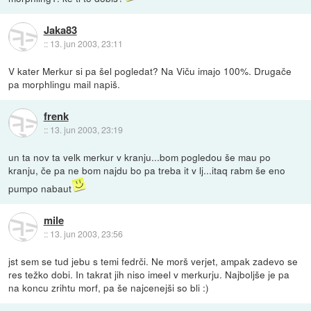
Jaka83
::
13. jun 2003, 23:11
V kater Merkur si pa šel pogledat? Na Viču imajo 100%. Drugače
pa morphlingu mail napiš.
frenk
::
13. jun 2003, 23:19
un ta nov ta velk merkur v kranju...bom pogledou še mau po
kranju, če pa ne bom najdu bo pa treba it v lj...itaq rabm še eno
pumpo nabaut
mile
::
13. jun 2003, 23:56
jst sem se tud jebu s temi fedrči. Ne morš verjet, ampak zadevo se
res težko dobi. In takrat jih niso imeel v merkurju. Najboljše je pa
na koncu zrihtu morf, pa še najcenejši so bli :)