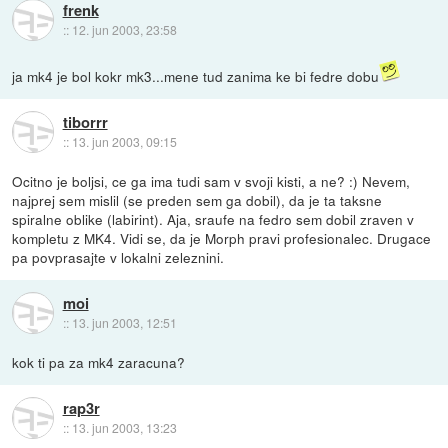
frenk
::
12. jun 2003, 23:58
ja mk4 je bol kokr mk3...mene tud zanima ke bi fedre dobu
tiborrr
::
13. jun 2003, 09:15
Ocitno je boljsi, ce ga ima tudi sam v svoji kisti, a ne? :) Nevem,
najprej sem mislil (se preden sem ga dobil), da je ta taksne
spiralne oblike (labirint). Aja, sraufe na fedro sem dobil zraven v
kompletu z MK4. Vidi se, da je Morph pravi profesionalec. Drugace
pa povprasajte v lokalni zeleznini.
moi
::
13. jun 2003, 12:51
kok ti pa za mk4 zaracuna?
rap3r
::
13. jun 2003, 13:23