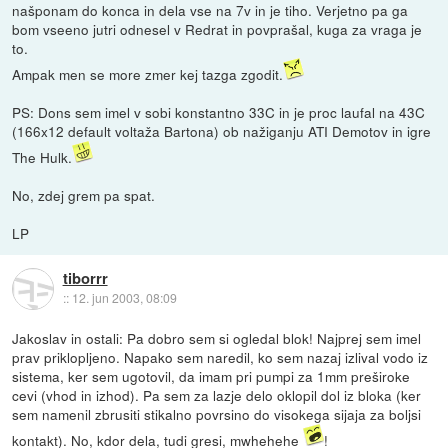
našponam do konca in dela vse na 7v in je tiho. Verjetno pa ga
bom vseeno jutri odnesel v Redrat in povprašal, kuga za vraga je
to.
Ampak men se more zmer kej tazga zgodit.
PS: Dons sem imel v sobi konstantno 33C in je proc laufal na 43C
(166x12 default voltaža Bartona) ob nažiganju ATI Demotov in igre
The Hulk.
No, zdej grem pa spat.
LP
tiborrr
::
12. jun 2003, 08:09
Jakoslav in ostali: Pa dobro sem si ogledal blok! Najprej sem imel
prav priklopljeno. Napako sem naredil, ko sem nazaj izlival vodo iz
sistema, ker sem ugotovil, da imam pri pumpi za 1mm preširoke
cevi (vhod in izhod). Pa sem za lazje delo oklopil dol iz bloka (ker
sem namenil zbrusiti stikalno povrsino do visokega sijaja za boljsi
kontakt). No, kdor dela, tudi gresi, mwhehehe
!