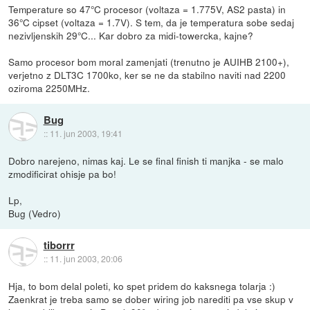
Temperature so 47°C procesor (voltaza = 1.775V, AS2 pasta) in
36°C cipset (voltaza = 1.7V). S tem, da je temperatura sobe sedaj
nezivljenskih 29°C... Kar dobro za midi-towercka, kajne?
Samo procesor bom moral zamenjati (trenutno je AUIHB 2100+),
verjetno z DLT3C 1700ko, ker se ne da stabilno naviti nad 2200
oziroma 2250MHz.
Bug
::
11. jun 2003, 19:41
Dobro narejeno, nimas kaj. Le se final finish ti manjka - se malo
zmodificirat ohisje pa bo!
Lp,
Bug (Vedro)
tiborrr
::
11. jun 2003, 20:06
Hja, to bom delal poleti, ko spet pridem do kaksnega tolarja :)
Zaenkrat je treba samo se dober wiring job narediti pa vse skup v