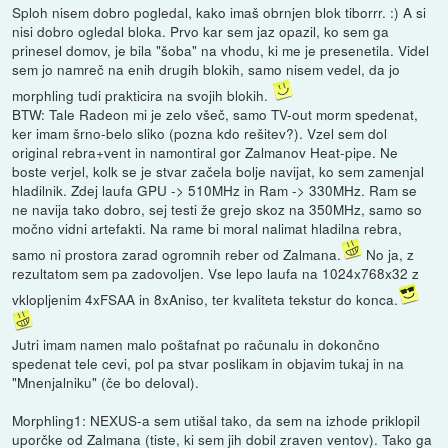
Sploh nisem dobro pogledal, kako imaš obrnjen blok tiborrr. :) A si
nisi dobro ogledal bloka. Prvo kar sem jaz opazil, ko sem ga
prinesel domov, je bila "šoba" na vhodu, ki me je presenetila. Videl
sem jo namreč na enih drugih blokih, samo nisem vedel, da jo
morphling tudi prakticira na svojih blokih.
BTW: Tale Radeon mi je zelo všeč, samo TV-out morm spedenat,
ker imam šrno-belo sliko (pozna kdo rešitev?). Vzel sem dol
original rebra+vent in namontiral gor Zalmanov Heat-pipe. Ne
boste verjel, kolk se je stvar začela bolje navijat, ko sem zamenjal
hladilnik. Zdej laufa GPU -> 510MHz in Ram -> 330MHz. Ram se
ne navija tako dobro, sej testi že grejo skoz na 350MHz, samo so
močno vidni artefakti. Na rame bi moral nalimat hladilna rebra,
samo ni prostora zarad ogromnih reber od Zalmana.
No ja, z
rezultatom sem pa zadovoljen. Vse lepo laufa na 1024x768x32 z
vklopljenim 4xFSAA in 8xAniso, ter kvaliteta tekstur do konca.
Jutri imam namen malo poštafnat po računalu in dokončno
spedenat tele cevi, pol pa stvar poslikam in objavim tukaj in na
"Mnenjalniku" (če bo deloval).
Morphling1: NEXUS-a sem utišal tako, da sem na izhode priklopil
uporčke od Zalmana (tiste, ki sem jih dobil zraven ventov). Tako ga