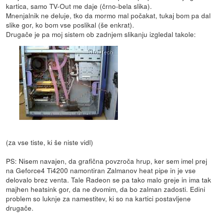
kartica, samo TV-Out me daje (črno-bela slika).
Mnenjalnik ne deluje, tko da mormo mal počakat, tukaj bom pa dal
slike gor, ko bom vse poslikal (še enkrat).
Drugače je pa moj sistem ob zadnjem slikanju izgledal takole:
(za vse tiste, ki še niste vidl)
PS: Nisem navajen, da grafična povzroča hrup, ker sem imel prej
na Geforce4 Ti4200 namontiran Zalmanov heat pipe in je vse
delovalo brez venta. Tale Radeon se pa tako malo greje in ima tak
majhen heatsink gor, da ne dvomim, da bo zalman zadosti. Edini
problem so luknje za namestitev, ki so na kartici postavljene
drugače.