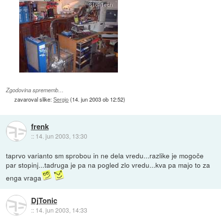
Zgodovina sprememb…
zavaroval slike:
Sergio
(
14. jun 2003 ob 12:52
)
frenk
::
14. jun 2003, 13:30
taprvo varianto sm sprobou in ne dela vredu...razlike je mogoče
par stopinj...tadruga je pa na pogled zlo vredu...kva pa majo to za
enga vraga
DjTonic
::
14. jun 2003, 14:33