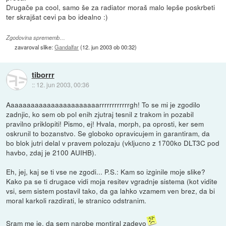
Drugače pa cool, samo še za radiator moraš malo lepše poskrbeti
ter skrajšat cevi pa bo idealno :)
Zgodovina sprememb…
zavaroval slike:
Gandalfar
(
12. jun 2003 ob 00:32
)
tiborrr
::
12. jun 2003, 00:36
Aaaaaaaaaaaaaaaaaaaaaaarrrrrrrrrrrrgh! To se mi je zgodilo
zadnjic, ko sem ob pol enih zjutraj tesnil z trakom in pozabil
pravilno priklopiti! Pismo, ej! Hvala, morph, pa oprosti, ker sem
oskrunil to bozanstvo. Se globoko opravicujem in garantiram, da
bo blok jutri delal v pravem polozaju (vkljucno z 1700ko DLT3C pod
havbo, zdaj je 2100 AUIHB).
Eh, jej, kaj se ti vse ne zgodi... P.S.: Kam so izginile moje slike?
Kako pa se ti drugace vidi moja resitev vgradnje sistema (kot vidite
vsi, sem sistem postavil tako, da ga lahko vzamem ven brez, da bi
moral karkoli razdirati, le stranico odstranim.
Sram me je, da sem narobe montiral zadevo