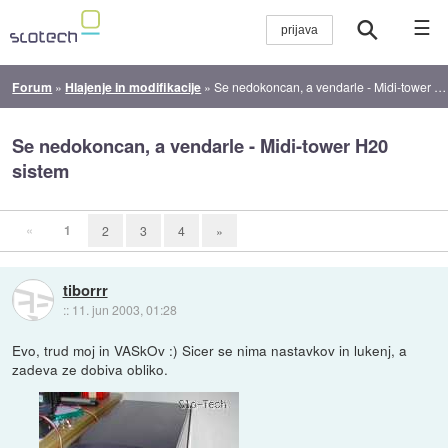
☰
Forum
»
Hlajenje in modifikacije
»
Se nedokoncan, a vendarle - Midi-tower H20 sistem
Se nedokoncan, a vendarle - Midi-tower H20
sistem
«
1
2
3
4
»
tiborrr
::
11. jun 2003, 01:28
Evo, trud moj in VASkOv :) Sicer se nima nastavkov in lukenj, a
zadeva ze dobiva obliko.