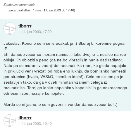
Zgodovina sprememb…
zavaroval slike:
Primoz
(
11. jun 2003 ob 17:46
)
tiborrr
::
11. jun 2003, 17:22
Jakoslav: Koncno sem se le ucakal, ja :) Skoraj bi korenine pognal
:P.
Eh, danes zvecer se moram namestiti take dvojne-L nosilce na rob
ohisja, jih obloziti s peno (da ne bo vibracij) in nanje dati radiator.
Nato pa se moram v zadnji del racunalnika (tam, ko gleda napajalo
in prikljucki ven) vrezati od roba eno luknjo, da bom lahko namestil
gor stranico (hvala, VASkO, imenitna ideja!). Celoten sistem pa je
sestavljen tako, da ga v dveh minutah vzamem celega iz
racunalnika. Torej ga lahko napolnim v kopalnici in ga odzracenega
odnesem spet nazaj v kompjuter.
Morda se ni jasno, o cem govorim, vendar danes zvecer bo! :)
tiborrr
::
11. jun 2003, 19:40