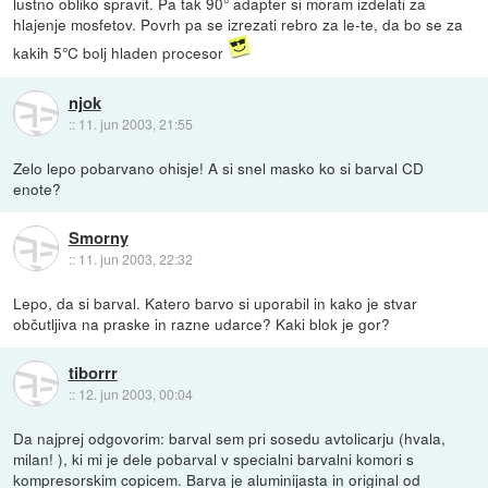
lustno obliko spravit. Pa tak 90° adapter si moram izdelati za
hlajenje mosfetov. Povrh pa se izrezati rebro za le-te, da bo se za
kakih 5°C bolj hladen procesor
njok
::
11. jun 2003, 21:55
Zelo lepo pobarvano ohisje! A si snel masko ko si barval CD
enote?
Smorny
::
11. jun 2003, 22:32
Lepo, da si barval. Katero barvo si uporabil in kako je stvar
občutljiva na praske in razne udarce? Kaki blok je gor?
tiborrr
::
12. jun 2003, 00:04
Da najprej odgovorim: barval sem pri sosedu avtolicarju (hvala,
milan! ), ki mi je dele pobarval v specialni barvalni komori s
kompresorskim copicem. Barva je aluminijasta in original od