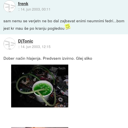
frenk
::
14. jun 2003, 00:11
sam nemu se verjetn ne bo dal zajbavat enimi neumnimi fedri...bom
jest kr mau še po kranju pogledou
DjTonic
::
14. jun 2003, 12:15
Dober način hlajenja. Predvsem izvirno. Glej sliko