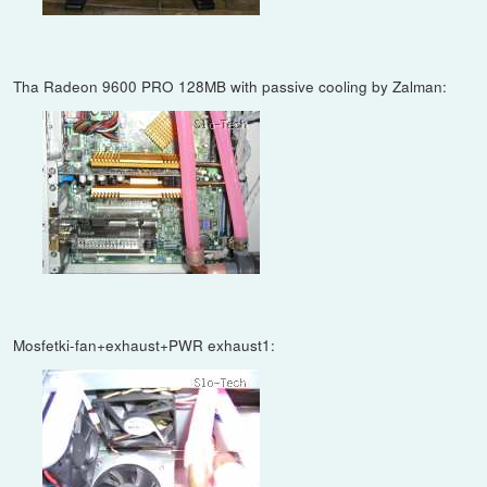
Tha Radeon 9600 PRO 128MB with passive cooling by Zalman:
Mosfetki-fan+exhaust+PWR exhaust1: