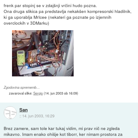
frenk par stopinj se v zdajšnji vrčini hudo pozna.
Ona druga slikica pa predstavlja nekakšen kompresorski hladilnik,
ki ga uporablja MrIcee (nekateri ga poznate po izjemnih
overclockih v 3DMarku)
Zgodovina sprememb…
zavaroval slike:
Sergio
(
14. jun 2003 ob 16:09
)
San
::
14. jun 2003, 16:29
Brez zamere, sam tole kar tukaj vidim, mi prav nič ne zgleda
mikavno. Imam enako ohišje kot tiborr, ker nimam prostora za