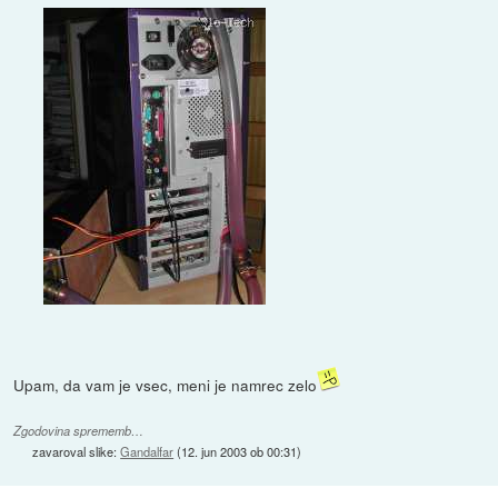
Upam, da vam je vsec, meni je namrec zelo
Zgodovina sprememb…
zavaroval slike:
Gandalfar
(
12. jun 2003 ob 00:31
)