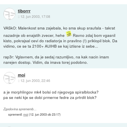
tiborrr
::
12. jun 2003, 17:08
VASkO: Malenkost sma zajebala, ko sma skup sraufala - takrat
nazadnje ob enajstih zvecer, hehe
Ravno zdaj bom vgasnil
kisto, pokrajsal cevi do radiatorja in pravilno (!) priklopil blok. Da
vidimo, ce se ta 2100+ AUIHB se kaj iztisne iz sebe...
rap3r: Vglavnem, da je sedaj razumljivo, na kak nacin imam
narejen dostop. Vidim, da imava torej podobno.
moi
::
12. jun 2003, 22:46
a je morphlingov mk4 bolsi od njegovga spiralblocka?
pa se neki kje se dobi prmerne fedre za prtrdit blok?
Zgodovina sprememb…
spremenil:
moi
(
12. jun 2003 ob 23:17
)