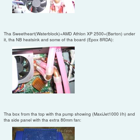
Tha Sweetheart(Waterblock)+AMD Athlon XP 2500+(Barton) under
it, tha NB heatsink and some of tha board (Epox 8RDA):
Tha box from tha top with tha pump showing (MaxiJet1000 l/h) and
tha side panel with tha extra 80mm fan: