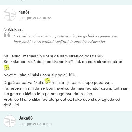
rap3r
::
12. jun 2003, 00:59
Neštekam:
(kot vidite vsi, sem sistem postavil tako, da ga lahko vzamem ven
brez, da bi moral karkoli razdirati, le stranico odstranim.
Kaj lahko uzameš vn s tem da sam stranico odstranš?
Sej kako pa mislš da jz odstranm kej? Itak da sam stranico stran
Nevem kako si mislu sam si poglej:
Klik
Drgač pa barva škatle
hm sam je pa res lepo pobarvan.
Pa nevem mislm da se boš naveliču da maš radiator uzuni, tud sam
sm ga meu kkšno leto pa sm ugotovu da to ni to.
Probi še kkšno sliko radiatorja dat oz kako use skupi zgleda od
delč...itd
Jaka83
::
12. jun 2003, 01:11