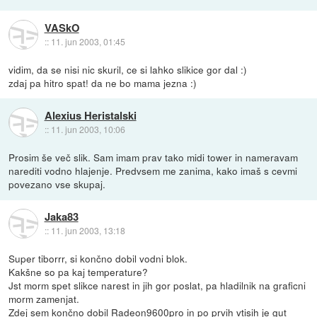
VASkO
::
11. jun 2003, 01:45
vidim, da se nisi nic skuril, ce si lahko slikice gor dal :)
zdaj pa hitro spat! da ne bo mama jezna :)
Alexius Heristalski
::
11. jun 2003, 10:06
Prosim še več slik. Sam imam prav tako midi tower in nameravam
narediti vodno hlajenje. Predvsem me zanima, kako imaš s cevmi
povezano vse skupaj.
Jaka83
::
11. jun 2003, 13:18
Super tiborrr, si končno dobil vodni blok.
Kakšne so pa kaj temperature?
Jst morm spet slikce narest in jih gor poslat, pa hladilnik na graficni
morm zamenjat.
Zdej sem končno dobil Radeon9600pro in po prvih vtisih je gut