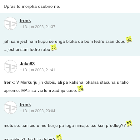
Upras to morpha osebno ne.
frenk
::
13. jun 2003, 21:37
jah sam jest nam kupu še enga bloka da bom fedre zran dobu
...jest bi sam fedre rabu
Jaka83
::
13. jun 2003, 21:41
frenk: V Merkurju jih dobiš, ali pa kakšna lokalna štacuna s tako
opremo. MAtr so vsi leni zadnje čase.
frenk
::
13. jun 2003, 23:04
motš se...sm biu u merkurju pa tega nimajo...še kšn predlog??
morphling1: ke ti to dobiš?