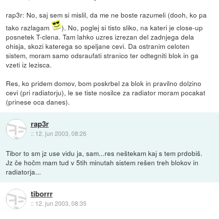
rap3r: No, saj sem si mislil, da me ne boste razumeli (dooh, ko pa
tako razlagam
). No, poglej si tisto sliko, na kateri je close-up
posnetek T-clena. Tam lahko uzres izrezan del zadnjega dela
ohisja, skozi katerega so speljane cevi. Da ostranim celoten
sistem, moram samo odsraufati stranico ter odtegniti blok in ga
vzeti iz lezisca.
Res, ko pridem domov, bom poskrbel za blok in pravilno dolzino
cevi (pri radiatorju), le se tiste nosilce za radiator moram pocakat
(prinese oca danes).
rap3r
::
12. jun 2003, 08:26
Tibor to sm jz use vidu ja, sam...res neštekam kaj s tem prdobiš.
Jz če hočm mam tud v 5tih minutah sistem rešen treh blokov in
radiatorja...
tiborrr
::
12. jun 2003, 08:35