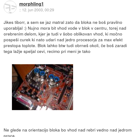
morphling1
::
12. jun 2003, 00:29
Jikes tiborr, a sem se jaz matral zato da bloka ne boš pravilno
uporabljal :) Nujno mora bit vhod vode v blok v centru, torej nad
orebrenim delom, kjer je tudi v šobo oblikovan vhod, ki močno
pospeši curek ki nato udari nad jedro procesorja za max efekt
prestopa toplote. Blok lahko btw tudi obrneš okoli, če boš zaradi
tega lažje speljal cevi, recimo pri meni je tako
Ne glede na orientacijo bloka bo vhod nad rebri vedno nad jedrom
proca.