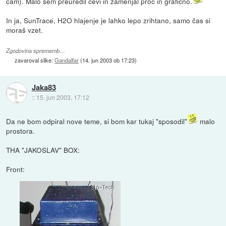
cam). Malo sem preuredil cevi in zamenjal proc in grafično.
In ja, SunTrace, H2O hlajenje je lahko lepo zrihtano, samo čas si
moraš vzet.
Zgodovina sprememb…
zavaroval slike:
Gandalfar
(
14. jun 2003 ob 17:23
)
Jaka83
::
15. jun 2003, 17:12
Da ne bom odpiral nove teme, si bom kar tukaj "sposodil"
malo
prostora.
THA "JAKOSLAV" BOX:
Front: