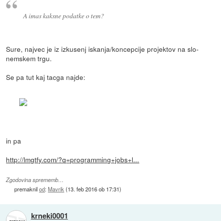
A imas kaksne podatke o tem?
Sure, najvec je iz izkusenj iskanja/koncepcije projektov na slo-
nemskem trgu.
Se pa tut kaj tacga najde:
in pa
http://lmgtfy.com/?q=programming+jobs+l...
Zgodovina sprememb…
premaknil
od
:
Mavrik
(
13. feb 2016 ob 17:31
)
krneki0001