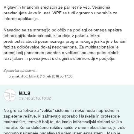
V glavnih finančnih središčih že par let ne več. Večinoma
prevladujeta Java in .net. WPF se tudi ogromno uporablja za
interne applikacije.
Navadno se za strategijo odločijo na podlagi celotnega spektra
tehnologij/funkcionalnosti, ki pridejo v paketu. Mikro
prednosti/slabosti posameznega programskega jezika je v končni
fazi za odločevalce dokaj nepomenbna. Za multinacionalke je
precej bolj pomebnen podatek o velikosti bazena potencialnih
razvijalcev in povezljivost s drugimi sistemi/orodji v podjetju.
Zgodovina sprememb…
premaknil
od
:
Mavrik
(
13. feb 2016 ob 17:30
)
jan_g
::
9. feb 2016, 10:02
Ne gre se toliko za "velike" sisteme in neke hudo napredne in
zapletene rešitve, ki zahtevajo uporabo Haskella in profesorje
matematike, temveč bolj to, da imajo informacijski sistemi veliko
inercijo. Ko se določeno rešitev spiše v enem ekosistemu, je zelo
pogosto najceneje nadaljevati v tem istem ekosistemu. Malo je