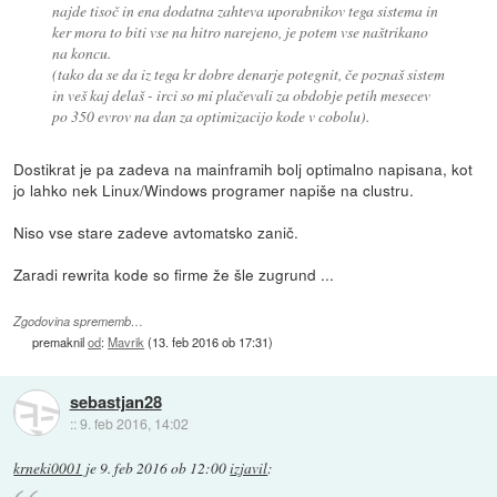
najde tisoč in ena dodatna zahteva uporabnikov tega sistema in
ker mora to biti vse na hitro narejeno, je potem vse naštrikano
na koncu.
(tako da se da iz tega kr dobre denarje potegnit, če poznaš sistem
in veš kaj delaš - irci so mi plačevali za obdobje petih mesecev
po 350 evrov na dan za optimizacijo kode v cobolu).
Dostikrat je pa zadeva na mainframih bolj optimalno napisana, kot
jo lahko nek Linux/Windows programer napiše na clustru.
Niso vse stare zadeve avtomatsko zanič.
Zaradi rewrita kode so firme že šle zugrund ...
Zgodovina sprememb…
premaknil
od
:
Mavrik
(
13. feb 2016 ob 17:31
)
sebastjan28
::
9. feb 2016, 14:02
krneki0001
je
9. feb 2016 ob 12:00
izjavil
: