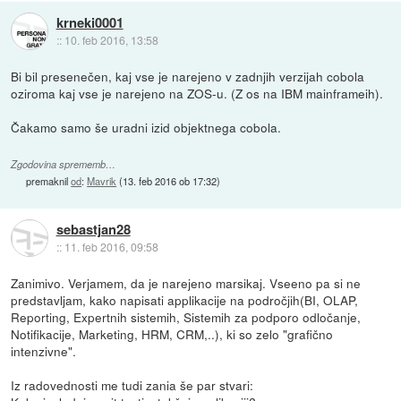
krneki0001
::
10. feb 2016, 13:58
Bi bil presenečen, kaj vse je narejeno v zadnjih verzijah cobola
oziroma kaj vse je narejeno na ZOS-u. (Z os na IBM mainframeih).
Čakamo samo še uradni izid objektnega cobola.
Zgodovina sprememb…
premaknil
od
:
Mavrik
(
13. feb 2016 ob 17:32
)
sebastjan28
::
11. feb 2016, 09:58
Zanimivo. Verjamem, da je narejeno marsikaj. Vseeno pa si ne
predstavljam, kako napisati applikacije na področjih(BI, OLAP,
Reporting, Expertnih sistemih, Sistemih za podporo odločanje,
Notifikacije, Marketing, HRM, CRM,..), ki so zelo "grafično
intenzivne".
Iz radovednosti me tudi zania še par stvari: