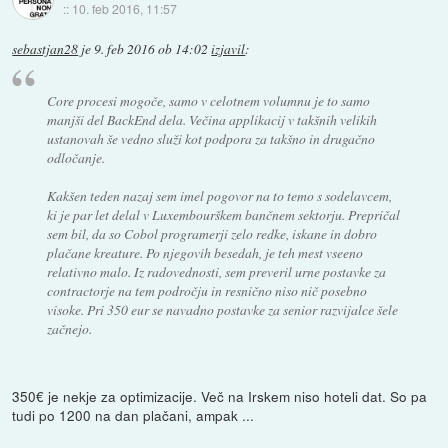
::
10. feb 2016, 11:57
sebastjan28
je
9. feb 2016 ob 14:02
izjavil
:
Core procesi mogoče, samo v celotnem volumnu je to samo
manjši del BackEnd dela. Večina applikacij v takšnih velikih
ustanovah še vedno služi kot podpora za takšno in drugačno
odločanje.
Kakšen teden nazaj sem imel pogovor na to temo s sodelavcem,
ki je par let delal v Luxembourškem bančnem sektorju. Prepričal
sem bil, da so Cobol programerji zelo redke, iskane in dobro
plačane kreature. Po njegovih besedah, je teh mest vseeno
relativno malo. Iz radovednosti, sem preveril urne postavke za
contractorje na tem področju in resnično niso nič posebno
visoke. Pri 350 eur se navadno postavke za senior razvijalce šele
začnejo.
350€ je nekje za optimizacije. Več na Irskem niso hoteli dat. So pa
tudi po 1200 na dan plačani, ampak ...