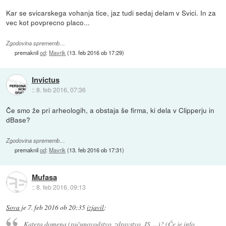
Kar se svicarskega vohanja tice, jaz tudi sedaj delam v Svici. In za
vec kot povprecno placo...
Zgodovina sprememb…
premaknil
od
:
Mavrik
(
13. feb 2016 ob 17:29
)
Invictus
::
8. feb 2016, 07:36
Če smo že pri arheologih, a obstaja še firma, ki dela v Clipperju in
dBase?
Zgodovina sprememb…
premaknil
od
:
Mavrik
(
13. feb 2016 ob 17:31
)
Mufasa
::
8. feb 2016, 09:13
Sova
je
7. feb 2016 ob 20:35
izjavil
:
Katera domena (računovodstvo, zdravstvo, JS, ...)? (Če je info