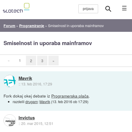
☰
Forum
»
Programiranje
»
Smiselnost in uporaba mainframov
Smiselnost in uporaba mainframov
«
1
2
3
»
Mavrik
::
13. feb 2016, 17:29
Fork dokaj okej debate iz
Programerska plača
.
razdelil
drugam
:
Mavrik
(
13. feb 2016 ob 17:29
)
Invictus
::
20. mar 2015, 12:51