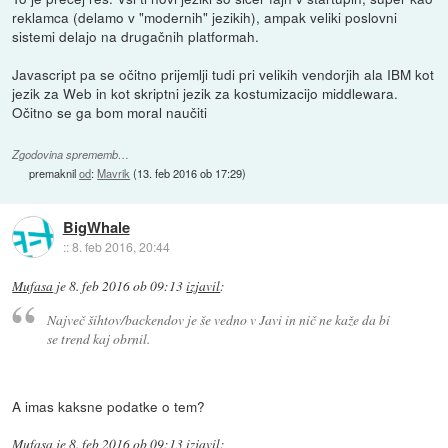
reklamca (delamo v "modernih" jezikih), ampak veliki poslovni
sistemi delajo na drugačnih platformah.
Javascript pa se očitno prijemlji tudi pri velikih vendorjih ala IBM kot
jezik za Web in kot skriptni jezik za kostumizacijo middlewara.
Očitno se ga bom moral naučiti
Zgodovina sprememb…
premaknil
od
:
Mavrik
(
13. feb 2016 ob 17:29
)
BigWhale
::
8. feb 2016, 20:44
Mufasa
je
8. feb 2016 ob 09:13
izjavil
:
Največ šihtov/backendov je še vedno v Javi in nič ne kaže da bi
se trend kaj obrnil.
A imas kaksne podatke o tem?
Mufasa
je
8. feb 2016 ob 09:13
izjavil
: