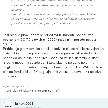
najde tisoč in ena dodatna zahteva uporabnikov tega sistema in
ker mora to biti vse na hitro narejeno, je potem vse naštrikano
na koncu.
(tako da se da iz tega kr dobre denarje potegnit, če poznaš sistem
in veš kaj delaš - irci so mi plačevali za obdobje petih mesecev
po 350 evrov na dan za optimizacijo kode v cobolu).
Jest sm tud prvo kar sm pr "dinozavrih" naredu, pobrisu vse
pograme v GO TO stavkih s 10000 vrsticami in naredu nove z
1000-.
Problem je glih v tem, ko so bli zacetki, in niti se ni bilo razvejanja v
jeziku, if in goto, in potem so staro kodo popravljali in dodajali v
nedogled da je bila neberljiva. Cobol na velikih sistemih je sicer
izredno mocen in se zdalec ni tako slab, je pa zal omejen na
single threaded zadeve (vsaj 20let nazaj je se bil na VAXih). Ce ne
bi meu familije bi za 2K bug fajn lohk zasluzu po svetu ko so iskal
cobolase.
Zgodovina sprememb…
premaknil
od
:
Mavrik
(
13. feb 2016 ob 17:31
)
krneki0001