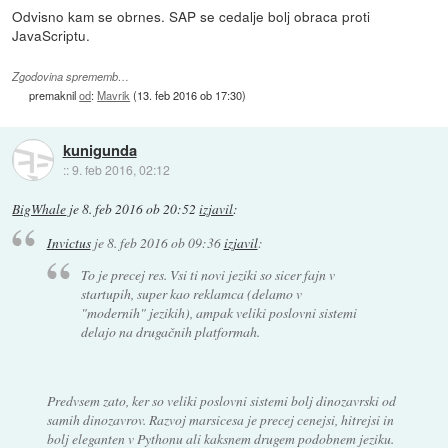
Odvisno kam se obrnes. SAP se cedalje bolj obraca proti
JavaScriptu.
Zgodovina sprememb…
premaknil
od
:
Mavrik
(
13. feb 2016 ob 17:30
)
kunigunda
::
9. feb 2016, 02:12
BigWhale
je
8. feb 2016 ob 20:52
izjavil
:
Invictus
je
8. feb 2016 ob 09:36
izjavil
:
To je precej res. Vsi ti novi jeziki so sicer fajn v
startupih, super kao reklamca (delamo v
"modernih" jezikih), ampak veliki poslovni sistemi
delajo na drugačnih platformah.
Predvsem zato, ker so veliki poslovni sistemi bolj dinozavrski od
samih dinozavrov. Razvoj marsicesa je precej cenejsi, hitrejsi in
bolj eleganten v Pythonu ali kaksnem drugem podobnem jeziku.