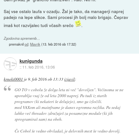
Saj vse ostalo laufa v ozadju. Žal je tako, da managerji naprej
padejo na lepe slikce. Sami procesi jih bolj malo brigajo. Čeprav
imaš kot razvijalec tudi včasih srečo
.
Zgodovina sprememb…
premaknil
od
:
Mavrik
(
13. feb 2016 ob 17:32
)
kunigunda
::
11. feb 2016, 13:06
krneki0001
je
9. feb 2016 ob 13:33
izjavil
:
GO TO v cobolu že dolga leta ni več "dovoljen". Večinoma se ne
uporablja vsaj že od leta 2000 naprej. Pa tudi iz starih
programov (ki nekateri še delujejo), smo ga izločili.
med VAXom ali mainframe je danes ogromna razlika. Pa sedaj
lahko več threadov združuješ za posamezne module (ki jih
sprogramiraš sam) na obeh.
Če Cobol še vedno obvladaš, je delovnih mest še vedno dovolj.