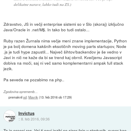
delikatne narave, lahko tudi na ZS.)
Zdravstvo, JS in večji enterprise sistemi so v Slo (skoraj) izključno
Java/Oracle in .net/M$. In tako bo tudi ostalo...
Ruby razen Žurnala nima večje meni znane implementacije, Python
je pa bolj domena kakšnih eksotičnih moving parts startupov, Node
.js je tudi hype zapustil... Največ šihtov/backendov je še vedno v
Javi in nič ne kaže da bi se trend kaj obrnil. Kvečjemu Javascript
dobiva na moči, saj ni več samo komplementarni ampak full stack
jezik.
Pa seveda ne pozabimo na php..
Zgodovina sprememb…
premaknil
od
:
Mavrik
(
13. feb 2016 ob 17:29
)
Invictus
::
8. feb 2016, 09:36
To je precej res. Vsi ti novi jeziki so sicer fajn v startupih, super kao