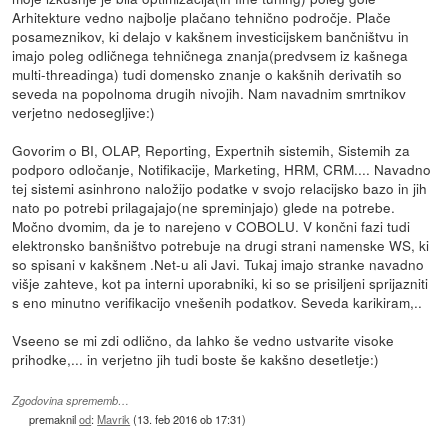
Arhitekture vedno najbolje plačano tehnično področje. Plače
posameznikov, ki delajo v kakšnem investicijskem bančništvu in
imajo poleg odličnega tehničnega znanja(predvsem iz kašnega
multi-threadinga) tudi domensko znanje o kakšnih derivatih so
seveda na popolnoma drugih nivojih. Nam navadnim smrtnikov
verjetno nedosegljive:)
Govorim o BI, OLAP, Reporting, Expertnih sistemih, Sistemih za
podporo odločanje, Notifikacije, Marketing, HRM, CRM.... Navadno
tej sistemi asinhrono naložijo podatke v svojo relacijsko bazo in jih
nato po potrebi prilagajajo(ne spreminjajo) glede na potrebe.
Močno dvomim, da je to narejeno v COBOLU. V končni fazi tudi
elektronsko banšništvo potrebuje na drugi strani namenske WS, ki
so spisani v kakšnem .Net-u ali Javi. Tukaj imajo stranke navadno
višje zahteve, kot pa interni uporabniki, ki so se prisiljeni sprijazniti
s eno minutno verifikacijo vnešenih podatkov. Seveda karikiram,..
Vseeno se mi zdi odlično, da lahko še vedno ustvarite visoke
prihodke,... in verjetno jih tudi boste še kakšno desetletje:)
Zgodovina sprememb…
premaknil
od
:
Mavrik
(
13. feb 2016 ob 17:31
)