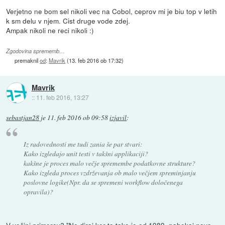
Verjetno ne bom sel nikoli vec na Cobol, ceprov mi je biu top v letih
k sm delu v njem. Cist druge vode zdej.
Ampak nikoli ne reci nikoli :)
Zgodovina sprememb…
premaknil
od
:
Mavrik
(
13. feb 2016 ob 17:32
)
Mavrik
::
11. feb 2016, 13:27
sebastjan28
je
11. feb 2016 ob 09:58
izjavil
:
Iz radovednosti me tudi zania še par stvari:
Kako izgledajo unit testi v takšni applikaciji?
kakšne je proces malo večje spremembe podatkovne strukture?
Kako izgleda proces vzdrževanja ob malo večjem spreminjanju
poslovne logike(Npr. da se spremeni workflow določenega
opravila)?