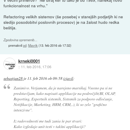
V večini primerov? "Ne diraj ker to tako je od 1989, nahekaj novo
funkcionalnost na vrhu."
Refactoring velikih sistemov (še posebej v starejših podjetjih ki ne
sledijo posodobitvi poslovnih procesov) je na žalost hudo redka
beštija.
Zgodovina sprememb…
premaknil
od
:
Mavrik
(
13. feb 2016 ob 17:32
)
krneki0001
::
11. feb 2016, 17:06
sebastjan28
je
11. feb 2016 ob 09:58
izjavil
:
Zanimivo. Verjamem, da je narejeno marsikaj. Vseeno pa si ne
predstavljam, kako napisati applikacije na področjih(BI, OLAP,
Reporting, Expertnih sistemih, Sistemih za podporo odločanje,
Notifikacije, Marketing, HRM, CRM,..), ki so zelo "grafično
intenzivne".
Iz radovednosti me tudi zania še par stvari:
Kako izgledajo unit testi v takšni applikaciji?