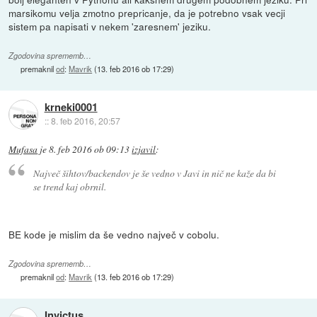
marsikomu velja zmotno prepricanje, da je potrebno vsak vecji
sistem pa napisati v nekem 'zaresnem' jeziku.
Zgodovina sprememb…
premaknil
od
:
Mavrik
(
13. feb 2016 ob 17:29
)
krneki0001
::
8. feb 2016, 20:57
Mufasa
je
8. feb 2016 ob 09:13
izjavil
:
Največ šihtov/backendov je še vedno v Javi in nič ne kaže da bi
se trend kaj obrnil.
BE kode je mislim da še vedno največ v cobolu.
Zgodovina sprememb…
premaknil
od
:
Mavrik
(
13. feb 2016 ob 17:29
)
Invictus