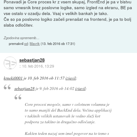
Ponavadi je Core proces kr z vsem skupaj, FrontEnd je pa v bistvu
samo vmesnik brez poslovne logike, samo izgled na ekranu, BE pa
vse ostalo v ozadju dela. Vsaj v velikih bankah je tako.
Če so pa poslovno logiko začeli prenašat na frontend, je pa to bolj
slaba odločitev.
Zgodovina sprememb…
premaknil
od
:
Mavrik
(
13. feb 2016 ob 17:31
)
sebastjan28
::
10. feb 2016, 13:29
krneki0001
je
10. feb 2016 ob 11:57
izjavil
:
sebastjan28
je
9. feb 2016 ob 14:02
izjavil
:
Core procesi mogoče, samo v celotnem volumnu je
to samo manjši del BackEnd dela. Večina applikacij
v takšnih velikih ustanovah še vedno služi kot
podpora za takšno in drugačno odločanje.
Kakšen teden nazaj sem imel pogovor na to temo s