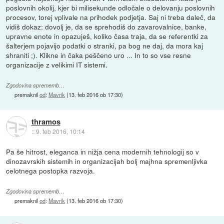
poslovnih okolij, kjer bi milisekunde odločale o delovanju poslovnih
procesov, torej vplivale na prihodek podjetja. Saj ni treba daleč, da
vidiš dokaz: dovolj je, da se sprehodiš do zavarovalnice, banke,
upravne enote in opazuješ, koliko časa traja, da se referentki za
šalterjem pojavijo podatki o stranki, pa bog ne daj, da mora kaj
shraniti ;). Klikne in čaka peščeno uro ... In to so vse resne
organizacije z velikimi IT sistemi.
Zgodovina sprememb…
premaknil
od
:
Mavrik
(
13. feb 2016 ob 17:30
)
thramos
::
9. feb 2016, 10:14
Pa še hitrost, eleganca in nižja cena modernih tehnologij so v
dinozavrskih sistemih in organizacijah bolj majhna spremenljivka
celotnega postopka razvoja.
Zgodovina sprememb…
premaknil
od
:
Mavrik
(
13. feb 2016 ob 17:30
)