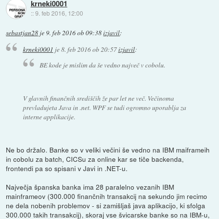
krneki0001
::
9. feb 2016, 12:00
sebastjan28
je
9. feb 2016 ob 09:38
izjavil
:
krneki0001
je
8. feb 2016 ob 20:57
izjavil
:
BE kode je mislim da še vedno največ v cobolu.
V glavnih finančnih središčih že par let ne več. Večinoma
prevladujeta Java in .net. WPF se tudi ogromno uporablja za
interne applikacije.
Ne bo držalo. Banke so v veliki večini še vedno na IBM maiframeih
in cobolu za batch, CICSu za online kar se tiče backenda,
frontendi pa so spisani v Javi in .NET-u.
Največja španska banka ima 28 paralelno vezanih IBM
mainframeov (300.000 finančnih transakcij na sekundo jim recimo
ne dela nobenih problemov - si zamišljaš java aplikacijo, ki sfolga
300.000 takih transakcij), skoraj vse švicarske banke so na IBM-u,