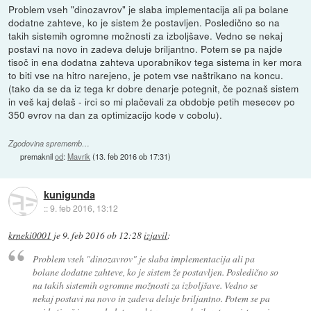
Problem vseh "dinozavrov" je slaba implementacija ali pa bolane
dodatne zahteve, ko je sistem že postavljen. Posledično so na
takih sistemih ogromne možnosti za izboljšave. Vedno se nekaj
postavi na novo in zadeva deluje briljantno. Potem se pa najde
tisoč in ena dodatna zahteva uporabnikov tega sistema in ker mora
to biti vse na hitro narejeno, je potem vse naštrikano na koncu.
(tako da se da iz tega kr dobre denarje potegnit, če poznaš sistem
in veš kaj delaš - irci so mi plačevali za obdobje petih mesecev po
350 evrov na dan za optimizacijo kode v cobolu).
Zgodovina sprememb…
premaknil
od
:
Mavrik
(
13. feb 2016 ob 17:31
)
kunigunda
::
9. feb 2016, 13:12
krneki0001
je
9. feb 2016 ob 12:28
izjavil
:
Problem vseh "dinozavrov" je slaba implementacija ali pa
bolane dodatne zahteve, ko je sistem že postavljen. Posledično so
na takih sistemih ogromne možnosti za izboljšave. Vedno se
nekaj postavi na novo in zadeva deluje briljantno. Potem se pa