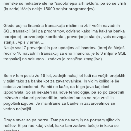
nemške so nekatere šle na "sodobnejšo arhitekturo, pa so se vrnili
(in sedaj iščejo nekje 15000 senior programerjev).
Glede pojma finančna transakcija mislim na zbir večih navadnih
SQL transakcij (ali pa programov, odvisno kako ima kakšna banka
narejeno); preverjanje komitenta , preverjanje stanja , vpis novega
stanja , vpis v arhiv, ...
Nekje vsaj 7 preverjanj in par updejtov ali insertov. (torej če šteješ
recimo 10 navadnih transakcij za eno finančno, je to 3 miljone SQL
transakcij na sekundo - zadeva je resnično zmogljiva)
Sem v tem poslu že 19 let, zadnjih nekaj let tudi na večjih projektih
v tujini tako za banke kot za zavarovalnice. In vidim koliko je še
cobola za backend. Pa nič ne kaže, da bi ga java kaj dost
izpodrivala. So šli nekateri na nove tehnologije, pa so po začetnih
težavah nekateri prebrodili to, nekateri pa so se raje vrnili in
pogoltnili izgube. Je mainframe za banke in zavarovalnice še
vedno najboljši.
Druga stvar so pa borze. Tam pa ne vem in ne poznam njihovih
rešitev. Bi pa rad kdaj videl, kako tam zadeve tečejo in kako so
narejene.