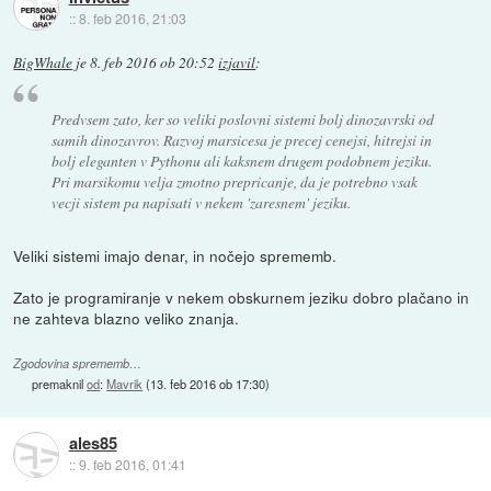
::
8. feb 2016, 21:03
BigWhale
je
8. feb 2016 ob 20:52
izjavil
:
Predvsem zato, ker so veliki poslovni sistemi bolj dinozavrski od
samih dinozavrov. Razvoj marsicesa je precej cenejsi, hitrejsi in
bolj eleganten v Pythonu ali kaksnem drugem podobnem jeziku.
Pri marsikomu velja zmotno prepricanje, da je potrebno vsak
vecji sistem pa napisati v nekem 'zaresnem' jeziku.
Veliki sistemi imajo denar, in nočejo sprememb.
Zato je programiranje v nekem obskurnem jeziku dobro plačano in
ne zahteva blazno veliko znanja.
Zgodovina sprememb…
premaknil
od
:
Mavrik
(
13. feb 2016 ob 17:30
)
ales85
::
9. feb 2016, 01:41