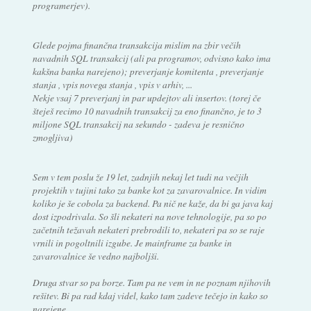
programerjev).
Glede pojma finančna transakcija mislim na zbir večih
navadnih SQL transakcij (ali pa programov, odvisno kako ima
kakšna banka narejeno); preverjanje komitenta , preverjanje
stanja , vpis novega stanja , vpis v arhiv, ...
Nekje vsaj 7 preverjanj in par updejtov ali insertov. (torej če
šteješ recimo 10 navadnih transakcij za eno finančno, je to 3
miljone SQL transakcij na sekundo - zadeva je resnično
zmogljiva)
Sem v tem poslu že 19 let, zadnjih nekaj let tudi na večjih
projektih v tujini tako za banke kot za zavarovalnice. In vidim
koliko je še cobola za backend. Pa nič ne kaže, da bi ga java kaj
dost izpodrivala. So šli nekateri na nove tehnologije, pa so po
začetnih težavah nekateri prebrodili to, nekateri pa so se raje
vrnili in pogoltnili izgube. Je mainframe za banke in
zavarovalnice še vedno najboljši.
Druga stvar so pa borze. Tam pa ne vem in ne poznam njihovih
rešitev. Bi pa rad kdaj videl, kako tam zadeve tečejo in kako so
narejene.