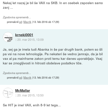
Nekaj let nazaj je bil še VAX na SKB. In en osebek zaposlen samo
zanj ...
Zgodovina sprememb…
premaknil
od
:
Mavrik
(
13. feb 2016 ob 17:29
)
krneki0001
::
20. mar 2015, 13:09
Ja, sej ga je imela tudi Abanka in še par drugih bank, potem so šli
pa vsi na nove tehnologije. Pa nekateri še vedno jamrajo, da je bil
vax al pa mainframe zakon proti temu kar danes uporabljajo. Vsaj
kar se zmogljivosti in hitrosti obdelave podatkov tiče.
Zgodovina sprememb…
premaknil
od
:
Mavrik
(
13. feb 2016 ob 17:29
)
McMallar
::
20. mar 2015, 13:50
Se HIT je imel VAX, enih 8-9 let tega...