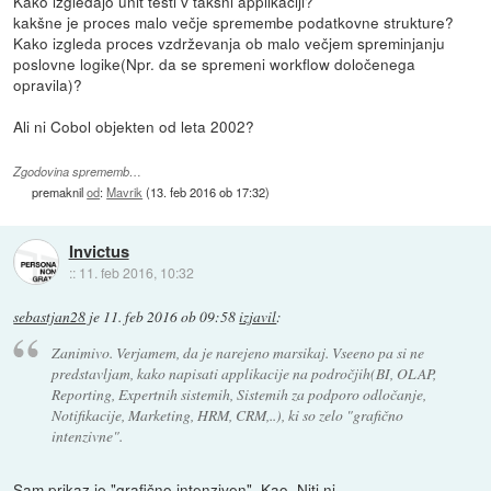
Kako izgledajo unit testi v takšni applikaciji?
kakšne je proces malo večje spremembe podatkovne strukture?
Kako izgleda proces vzdrževanja ob malo večjem spreminjanju
poslovne logike(Npr. da se spremeni workflow določenega
opravila)?
Ali ni Cobol objekten od leta 2002?
Zgodovina sprememb…
premaknil
od
:
Mavrik
(
13. feb 2016 ob 17:32
)
Invictus
::
11. feb 2016, 10:32
sebastjan28
je
11. feb 2016 ob 09:58
izjavil
:
Zanimivo. Verjamem, da je narejeno marsikaj. Vseeno pa si ne
predstavljam, kako napisati applikacije na področjih(BI, OLAP,
Reporting, Expertnih sistemih, Sistemih za podporo odločanje,
Notifikacije, Marketing, HRM, CRM,..), ki so zelo "grafično
intenzivne".
Sam prikaz je "grafično intenziven". Kao. Niti ni.