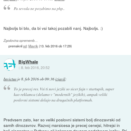
Pa seveda ne pozabimo na php..
Najboljs bi blo, da bi vsi takoj pozabili nanj. Najboljs. :)
Zgodovina sprememb…
premaknil
od
:
Mavrik
(
13. feb 2016 ob 17:29
)
BigWhale
::
8. feb 2016, 20:52
Invictus
je
8. feb 2016 ob 09:36
izjavil
:
To je precej res. Vsi ti novi jeziki so sicer fajn v startupih, super
kao reklamca (delamo v "modernih" jezikih), ampak veliki
poslovni sistemi delajo na drugačnih platformah.
Predvsem zato, ker so veliki poslovni sistemi bolj dinozavrski od
samih dinozavrov. Razvoj marsicesa je precej cenejsi, hitrejsi in
bolj eleganten v Pythonu ali kaksnem drugem podobnem jeziku. Pri