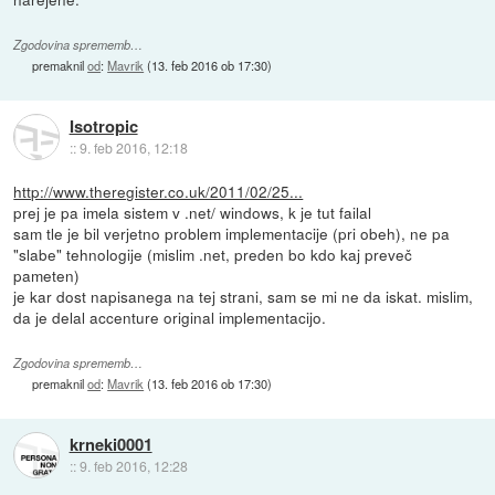
Zgodovina sprememb…
premaknil
od
:
Mavrik
(
13. feb 2016 ob 17:30
)
Isotropic
::
9. feb 2016, 12:18
http://www.theregister.co.uk/2011/02/25...
prej je pa imela sistem v .net/ windows, k je tut failal
sam tle je bil verjetno problem implementacije (pri obeh), ne pa
"slabe" tehnologije (mislim .net, preden bo kdo kaj preveč
pameten)
je kar dost napisanega na tej strani, sam se mi ne da iskat. mislim,
da je delal accenture original implementacijo.
Zgodovina sprememb…
premaknil
od
:
Mavrik
(
13. feb 2016 ob 17:30
)
krneki0001
::
9. feb 2016, 12:28