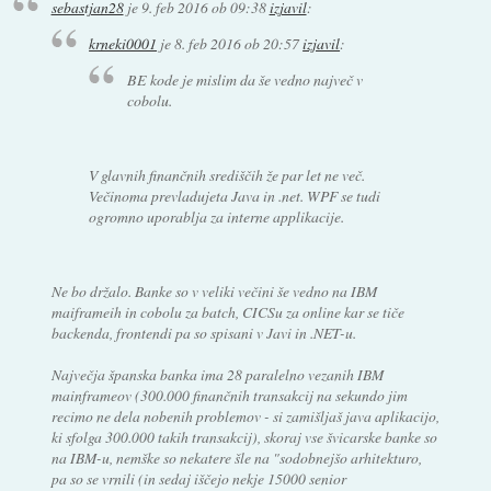
sebastjan28
je
9. feb 2016 ob 09:38
izjavil
:
krneki0001
je
8. feb 2016 ob 20:57
izjavil
:
BE kode je mislim da še vedno največ v
cobolu.
V glavnih finančnih središčih že par let ne več.
Večinoma prevladujeta Java in .net. WPF se tudi
ogromno uporablja za interne applikacije.
Ne bo držalo. Banke so v veliki večini še vedno na IBM
maiframeih in cobolu za batch, CICSu za online kar se tiče
backenda, frontendi pa so spisani v Javi in .NET-u.
Največja španska banka ima 28 paralelno vezanih IBM
mainframeov (300.000 finančnih transakcij na sekundo jim
recimo ne dela nobenih problemov - si zamišljaš java aplikacijo,
ki sfolga 300.000 takih transakcij), skoraj vse švicarske banke so
na IBM-u, nemške so nekatere šle na "sodobnejšo arhitekturo,
pa so se vrnili (in sedaj iščejo nekje 15000 senior