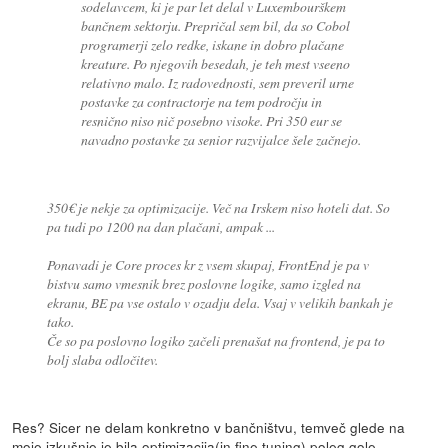
sodelavcem, ki je par let delal v Luxembourškem
bančnem sektorju. Prepričal sem bil, da so Cobol
programerji zelo redke, iskane in dobro plačane
kreature. Po njegovih besedah, je teh mest vseeno
relativno malo. Iz radovednosti, sem preveril urne
postavke za contractorje na tem področju in
resnično niso nič posebno visoke. Pri 350 eur se
navadno postavke za senior razvijalce šele začnejo.
350€ je nekje za optimizacije. Več na Irskem niso hoteli dat. So
pa tudi po 1200 na dan plačani, ampak ...
Ponavadi je Core proces kr z vsem skupaj, FrontEnd je pa v
bistvu samo vmesnik brez poslovne logike, samo izgled na
ekranu, BE pa vse ostalo v ozadju dela. Vsaj v velikih bankah je
tako.
Če so pa poslovno logiko začeli prenašat na frontend, je pa to
bolj slaba odločitev.
Res? Sicer ne delam konkretno v bančništvu, temveč glede na
moje izkušnje je bila optimizacija(in fine tuning) poleg gole