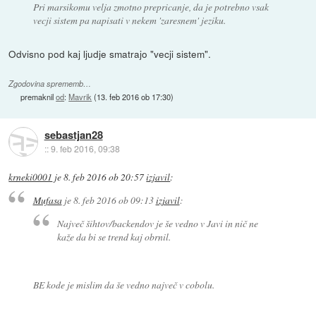
Pri marsikomu velja zmotno prepricanje, da je potrebno vsak
vecji sistem pa napisati v nekem 'zaresnem' jeziku.
Odvisno pod kaj ljudje smatrajo "vecji sistem".
Zgodovina sprememb…
premaknil
od
:
Mavrik
(
13. feb 2016 ob 17:30
)
sebastjan28
::
9. feb 2016, 09:38
krneki0001
je
8. feb 2016 ob 20:57
izjavil
:
Mufasa
je
8. feb 2016 ob 09:13
izjavil
:
Največ šihtov/backendov je še vedno v Javi in nič ne
kaže da bi se trend kaj obrnil.
BE kode je mislim da še vedno največ v cobolu.