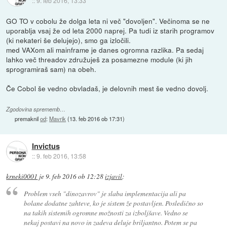
::
9. feb 2016, 13:33
GO TO v cobolu že dolga leta ni več "dovoljen". Večinoma se ne
uporablja vsaj že od leta 2000 naprej. Pa tudi iz starih programov
(ki nekateri še delujejo), smo ga izločili.
med VAXom ali mainframe je danes ogromna razlika. Pa sedaj
lahko več threadov združuješ za posamezne module (ki jih
sprogramiraš sam) na obeh.
Če Cobol še vedno obvladaš, je delovnih mest še vedno dovolj.
Zgodovina sprememb…
premaknil
od
:
Mavrik
(
13. feb 2016 ob 17:31
)
Invictus
::
9. feb 2016, 13:58
krneki0001
je
9. feb 2016 ob 12:28
izjavil
:
Problem vseh "dinozavrov" je slaba implementacija ali pa
bolane dodatne zahteve, ko je sistem že postavljen. Posledično so
na takih sistemih ogromne možnosti za izboljšave. Vedno se
nekaj postavi na novo in zadeva deluje briljantno. Potem se pa