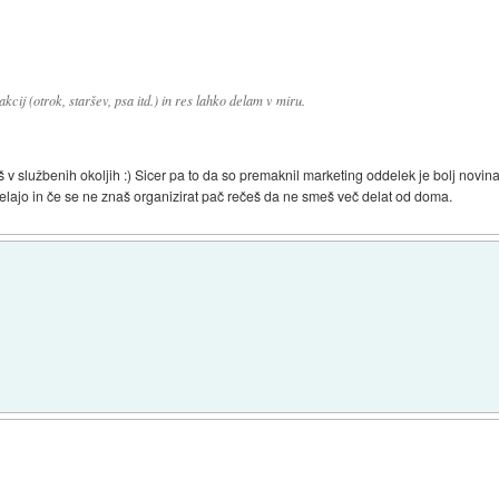
cij (otrok, staršev, psa itd.) in res lahko delam v miru.
v službenih okoljih :) Sicer pa to da so premaknil marketing oddelek je bolj novina
dje delajo in če se ne znaš organizirat pač rečeš da ne smeš več delat od doma.