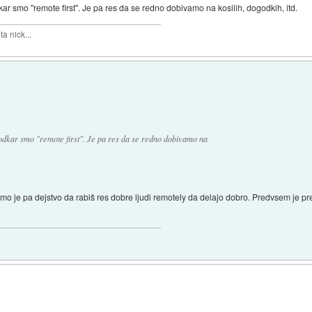
ar smo "remote first". Je pa res da se redno dobivamo na kosilih, dogodkih, itd.
a nick...
 odkar smo "remote first". Je pa res da se redno dobivamo na
o je pa dejstvo da rabiš res dobre ljudi remotely da delajo dobro. Predvsem je precej