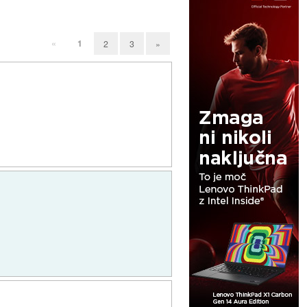
«
1
2
3
»