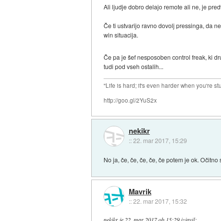
Ali ljudje dobro delajo remote ali ne, je pr
Če ti ustvarijo ravno dovolj pressinga, da n
win situacija.
Če pa je šef nesposoben control freak, ki dr
tudi pod vseh ostalih...
"Life is hard; it's even harder when you're st
http://goo.gl/2YuS2x
nekikr
::
22. mar 2017, 15:29
No ja, če, če, če, če, če potem je ok. Očitno 
Mavrik
::
22. mar 2017, 15:32
nekikr
je
22. mar 2017 ob 15:29
izjavil
: