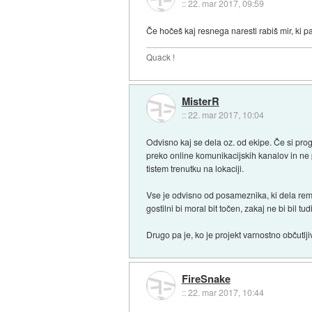
::
22. mar 2017, 09:59
Če hočeš kaj resnega naresti rabiš mir, ki pa
Quack !
MisterR
::
22. mar 2017, 10:04
Odvisno kaj se dela oz. od ekipe. Če si pro
preko online komunikacijskih kanalov in ne 
tistem trenutku na lokaciji.
Vse je odvisno od posameznika, ki dela re
gostilni bi moral bit točen, zakaj ne bi bil t
Drugo pa je, ko je projekt varnostno občutlji
FireSnake
::
22. mar 2017, 10:44