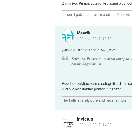
Zanimivo. Pri nas so zaenkrat sami plusi odk
Jst sm drgač zupo, sam ma očitno že nekdo t
Mavrik
::
22. mar 2017, 13:50
zupo
je
22. mar 2017 ob 13:42
izjavil
:
Zanimivo. Pri nas so zaenkrat sami plusi
kosilih, dogodkih, itd.
Podoben zaključek smo potegnili tudi mi, sam
ki rabijo konstantno pomoč in nadzor.
The truth is rarely pure and never simple.
Invictus
::
22. mar 2017, 14:22