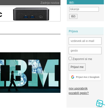
Išči:
Zadnje novice
Prijava
Zapomni si me
nov uporabnik
pozabili geslo?