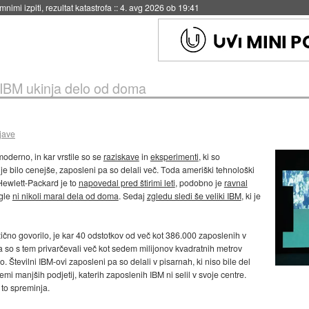
nimi izpiti, rezultat katastrofa
::
4. avg 2026 ob 19:41
 IBM ukinja delo od doma
jave
oderno, in kar vrstile so se
raziskave
in
eksperimenti
, ki so
je bilo cenejše, zaposleni pa so delali več. Toda ameriški tehnološki
 Hewlett-Packard je to
napovedal pred štirimi leti
, podobno je
ravnal
gle
ni nikoli maral dela od doma
. Sedaj
zgledu sledi še veliki IBM
, ki je
ično govorilo, je kar 40 odstotkov od več kot 386.000 zaposlenih v
 so s tem privarčevali več kot sedem milijonov kvadratnih metrov
 Številni IBM-ovi zaposleni pa so delali v pisarnah, ki niso bile del
mi manjših podjetij, katerih zaposlenih IBM ni selil v svoje centre.
to spreminja.