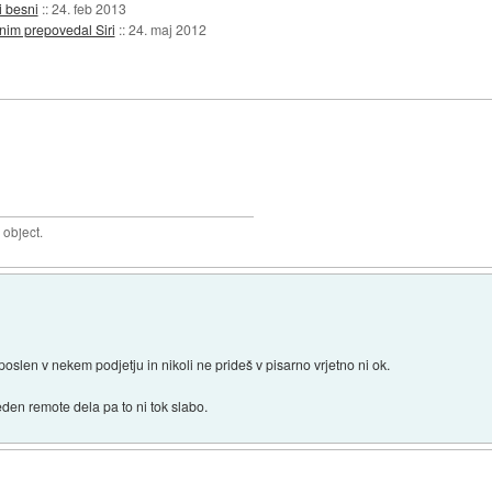
i besni
::
24. feb 2013
nim prepovedal Siri
::
24. maj 2012
 object.
oslen v nekem podjetju in nikoli ne prideš v pisarno vrjetno ni ok.
eden remote dela pa to ni tok slabo.