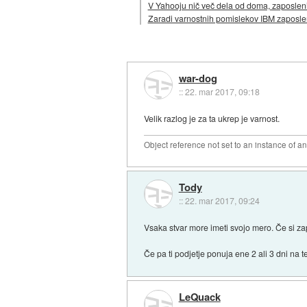
V Yahooju nič več dela od doma, zaposlen
Zaradi varnostnih pomislekov IBM zaposle
war-dog
::
22. mar 2017, 09:18
Velik razlog je za ta ukrep je varnost.
Object reference not set to an instance of an
Tody
::
22. mar 2017, 09:24
Vsaka stvar more imeti svojo mero. Če si zap
Če pa ti podjetje ponuja ene 2 ali 3 dni na t
LeQuack