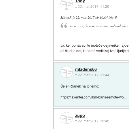
Tody
::
22. mar 2017, 11:20
MisterR
je
22. mar 2017 ob 10:04
izjavil
:
Je pa res, da remote nimam nobenih distrak
Ja, ker ponavadi te moteče dejavnike najdeš 
ali študije dol, ti moreš vedit kaj tvoji lju
mladens66
::
22. mar 2017, 11:44
Še en članek na to temo:
https://jaxenter.com/ibm-bans-remote-wo...
zupo
::
22. mar 2017, 13:42