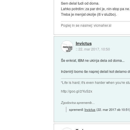
Sem delal tudi od doma.
Lahko potrdim: za par dni je, nin-stop pa ne
Treba je menjat okolje (iti v službo).
Poglej in se nasmej: vicmaher.si
Invictus
::
22. mar 2017, 10:50
Še enkrat, IBM ne ukinja dela od doma...
Inženirji bomo še naprej delali kot delamo do
"Life is hard; it's even harder when you're st
http://goo.gl/2YuS2x
Zgodovina sprememb…
spremenil:
Invictus
(
22. mar 2017 ob 10:51