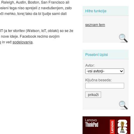
, Raleigh, Austin, Boston, San Francisco ali
posleni tega niso sprejeli z navdušenjem, zato
Hitre funkcije
či mehko, torej tako da bi ljudje sami dali
seznam tem
-ja ter storitev (Watson, IoT, oblaki) so se že
 nove ideje. Facebook recimo svojim
e
in več
sodelovanja
.
Posebni izpisi
Avtor:
Ključna beseda: