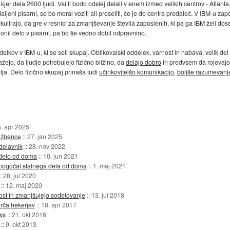
jer dela 2600 ljudi. Vsi ti bodo odslej delali v enem izmed velikih centrov - Atlanta
ljeni pisarni, se bo moral voziti ali preseliti, če je do centra predaleč. V IBM-u za
ekulirajo, da gre v resnici za zmanjševanje števila zaposlenih, ki pa ga IBM želi dose
onil delo v pisarni, pa bo še vedno dobil odpravnino.
ov v IBM-u, ki se seli skupaj. Oblikovalski oddelek, varnost in nabava, velik del IT
žejo, da ljudje potrebujejo fizično bližino, da
delajo dobro
in predvsem da rojevajo
etja. Delo fizično skupaj prinaša tudi
učinkovitejšo komunikacijo
,
boljše razumevanj
. apr 2025
užbence
::
27. jan 2025
 delavnik
::
28. nov 2022
 delo od doma
::
10. jun 2021
mogočal stalnega dela od doma
::
1. maj 2021
::
28. jul 2020
::
12. maj 2020
nost in zmanjšujejo sodelovanje
::
13. jul 2018
arča hekerjev
::
18. apr 2017
ws
::
21. okt 2016
::
9. okt 2013