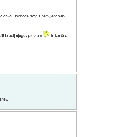
no dovolj svobode razvijalcem, je to win-
biti to bolj njegov problem
. In končno
šitev.