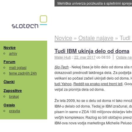
Mehiška univerza poizkusila s spletnimi sprejem
Novice
»
Ostale najave
»
Tudi
Novice
Tudi IBM ukinja delo od doma
arhiv
Matej Huš
::
22. mar 2017
ob 08:55
Ostale na
Forum
Slo-Tech
- Nekaj časa je bilo delo od doma sila m
mali oglasi
dokazovali prednosti takšnega dela. Za podjetja 
teme zadnjih 24h
velikani so počasi začeli ukinjati delo od doma.
Članki
tudi Yahoo
,
Reddit pa enako pred tremi leti
. Goo
veljal za pionirja dela od doma.
Zaposlitve
brskaj
Že leta 2009, ko se o delu od doma ni tako množ
Ostalo
IBM-u delalo od doma. Tedaj je IBM izračunal, da
pravila
pisarn in samo v ZDA 100 milijonov dolarjev letno.
večjih kompleksov. Razlog so bili običajno prevze
IBM-ova nova vodja marketinga Michelle Peluso 