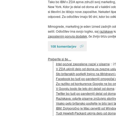
Tako bo IBM v ZDA sprva združil svoj marketing, k
New York. Kdor je delal od doma ali v kakšni odda
si številni že iščejo nove zaposlitve. Nekateri šp
odpoved. Za odločitev imajo 90 dni, kdor bo odkl
Mimogrede, marketing je eden izmed zadnjih oddelk
selili. Odločitev ima svojo logiko, saj
raziskave
ka
zaposlenim ponuja dodatek
, če živijo blizu podj
108 komentarjev
Preberite si še…
Intel pozval zaposlene nazaj v pisarne
::
25
V ZDA ukinili delo od doma za zvezne usl
Sto britanskih podjetij trajno na štiridnevni
Facebook bo tudi po pandemiji omogočal
Za razliko od konkurence Google ne bo o
V Googlu bodo še leto dni delali od doma
Twitter bo tudi po pandemiji delal od doma
Raziskava: odprte pisarne znižujejo storil
Vsako peto britansko podjetje je bilo lani t
IBM: Dolgoročno je Mac cenejši od Windo
Tudi Hewlett-Packard ukinja delo od doma