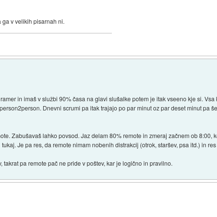
 ga v velikih pisarnah ni.
gramer in imaš v službi 90% časa na glavi slušalke potem je itak vseeno kje si. Vsa
person2person. Dnevni scrumi pa itak trajajo po par minut oz par deset minut pa še 
mote. Zabušavaš lahko povsod. Jaz delam 80% remote in zmeraj začnem ob 8:00, ker
udi tukaj. Je pa res, da remote nimam nobenih distrakcij (otrok, staršev, psa itd.) in r
v, takrat pa remote pač ne pride v poštev, kar je logično in pravilno.