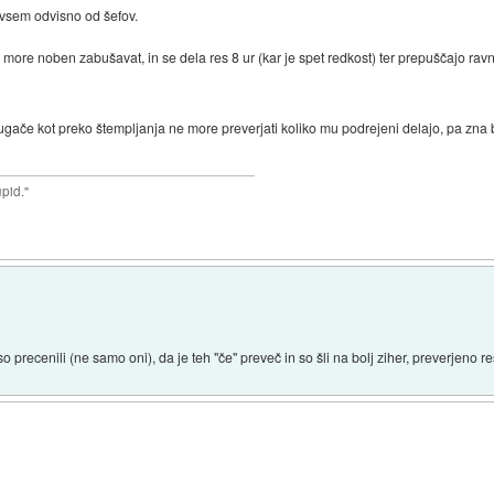
edvsem odvisno od šefov.
e more noben zabušavat, in se dela res 8 ur (kar je spet redkost) ter prepuščajo rav
ugače kot preko štempljanja ne more preverjati koliko mu podrejeni delajo, pa zna 
upid."
so precenili (ne samo oni), da je teh "če" preveč in so šli na bolj ziher, preverjeno re