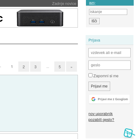
Išči:
Zadnje novice
Prijava
«
1
...
2
3
5
»
Zapomni si me
nov uporabnik
pozabili geslo?