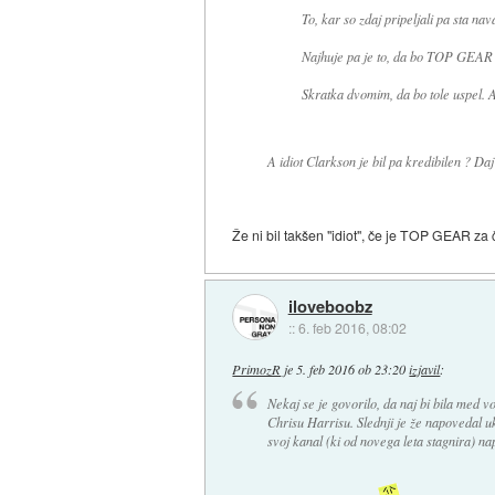
To, kar so zdaj pripeljali pa sta n
Najhuje pa je to, da bo TOP GEAR 
Skratka dvomim, da bo tole uspel. 
A idiot Clarkson je bil pa kredibilen ? Daj 
Že ni bil takšen "idiot", če je TOP GEAR za
iloveboobz
::
6. feb 2016, 08:02
PrimozR
je
5. feb 2016 ob 23:20
izjavil
:
Nekaj se je govorilo, da naj bi bila med v
Chrisu Harrisu. Slednji je že napovedal u
svoj kanal (ki od novega leta stagnira) n