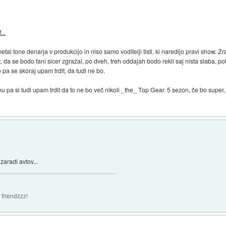
...
al tone denarja v produkcijo in niso samo voditelji tisti, ki naredijo pravi show. Z
t, da se bodo fani sicer zgražal, po dveh, treh oddajah bodo rekli saj nista slaba, p
a se skoraj upam trdit, da tudi ne bo.
 pa si tudi upam trdit da to ne bo več nikoli _the_ Top Gear. 5 sezon, če bo super,
zaradi avtov...
 friendzzz!