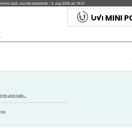
eto za večkratno uporabo
::
4. avg 2026 ob 19:41
r
m/tv-and-radio...
:36
)