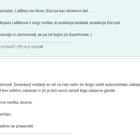
ezovalec, LaBlanc bo klovn, EdJ pa kao strokovni del.
šnjavo LaBlanca v vlogi norčka, ki postavlja bedasta vprašanja EdJ ipd.
ebancije in zanimivosti, se pa ne bojim za GearKnobe :)
 | 6700XT | P2 m.2 500GB
ilnosti. Dosedanji voditelji so vsi na nek način že dolgo vodili avtomobilske oddaje
 tem odlično zabavali in jih je bilo samo zaradi tega zabavno gledat.
orna norčka, klovna.
eričan.
stimo se presenetit.