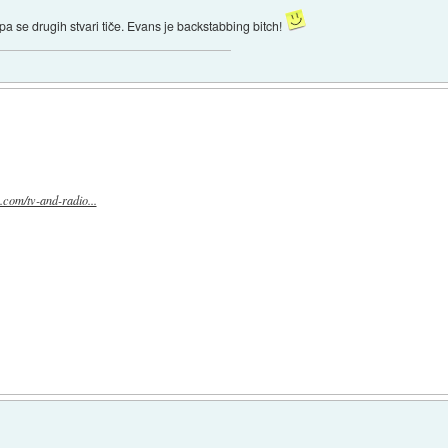
ar pa se drugih stvari tiče. Evans je backstabbing bitch!
.com/tv-and-radio...