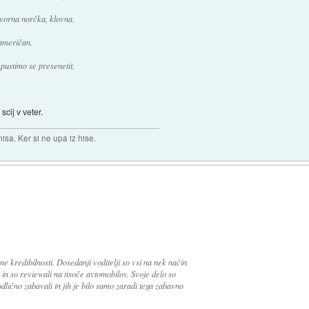
dvorna norčka, klovna.
američan.
pustimo se presenetit.
scij v veter.
isa. Ker si ne upa iz hise.
e kredibilnosti. Dosedanji voditelji so vsi na nek način
 in so reviewali na tisoče avtomobilov. Svoje delo so
dlično zabavali in jih je bilo samo zaradi tega zabavno