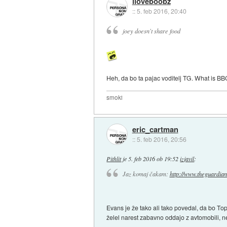
iloveboobz
::
5. feb 2016, 20:40
joey doesn't share food
Heh, da bo ta pajac voditelj TG. What is B
smoki
eric_cartman
::
5. feb 2016, 20:56
Pithlit
je
5. feb 2016 ob 19:52
izjavil
:
Jaz komaj čakam:
http://www.theguardian
Evans je že tako ali tako povedal, da bo Top
želel narest zabavno oddajo z avtomobili, n