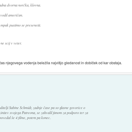
avadna dvorna norčka, klovna.
vodil američan.
Ampak pustimo se presenetit.
ne scij v veter.
 čas njegovega vodenja beležila najvišjo gledanost in dobiček od kar obstaja.
oditelji Sabine Schmidt, zadnje čase pa so glasne govorice o
kinitev svojega Patreona, se zahvalil fanom za podporo ter za
apovedal še 4 filme, potem pa konec.