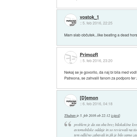
vostok_1
::
5. feb 2016, 22:25
Mam slab občutek...like beating a dead hor
PrimozR
::
5. feb 2016, 23:20
Nekaj se je govorilo, da naj bi bila med vod
Patreona, se zahvalil fanom za podporo ter 
[D]emon
::
6. feb 2016, 04:18
Thuban
je
5. feb 2016 ob 22:12
izjavil
:
problem je da sta oba brez bilokakšne kred
avtomobilske oddaje in so reviewali na tis
tem odlično zabavali in jih je bilo samo z