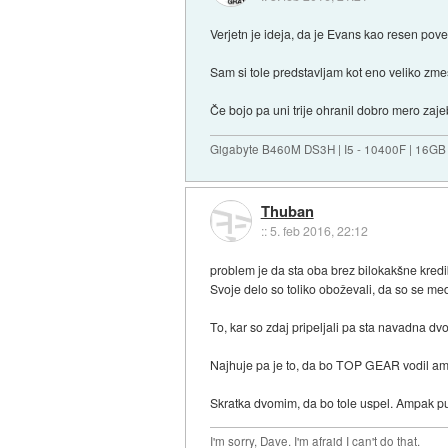
Verjetn je ideja, da je Evans kao resen pov
Sam si tole predstavljam kot eno veliko zme
Če bojo pa uni trije ohranil dobro mero zaj
Gigabyte B460M DS3H | I5 - 10400F | 16GB
Thuban
::
5. feb 2016, 22:12
problem je da sta oba brez bilokakšne kredib
Svoje delo so toliko oboževali, da so se med
To, kar so zdaj pripeljali pa sta navadna dv
Najhuje pa je to, da bo TOP GEAR vodil am
Skratka dvomim, da bo tole uspel. Ampak pu
I'm sorry, Dave. I'm afraid I can't do that.