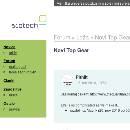
Evropska vesoljska agencija razvija svojo rak
Forum
»
Loža
»
Novi Top Gea
Novice
Novi Top Gear
arhiv
Forum
mali oglasi
teme zadnjih 24h
Pithlit
Članki
::
5. feb 2016, 19:52
Zaposlitve
Jaz komaj čakam:
http://www.theguardian.co
brskaj
Ostalo
Life is as complicated as we make it...
pravila
razdelil
iz
:
Mavrik
(
20. nov 2016 ob 00