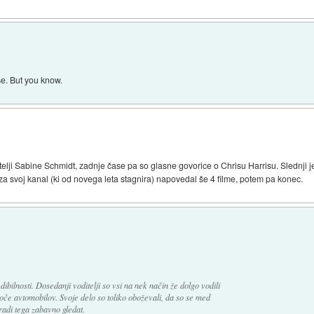
se. But you know.
itelji Sabine Schmidt, zadnje čase pa so glasne govorice o Chrisu Harrisu. Slednji 
za svoj kanal (ki od novega leta stagnira) napovedal še 4 filme, potem pa konec.
ibilnosti. Dosedanji voditelji so vsi na nek način že dolgo vodili
oče avtomobilov. Svoje delo so toliko oboževali, da so se med
aradi tega zabavno gledat.