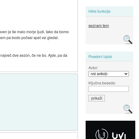
Hitre funkcije
seznam tem
raven je še malo morje ljudi, tako da bomo
otem pa bodo počasi spet vsi gledal.
 največ dve sezon, če ne bo. Ajde, pa da
Posebni izpisi
Avtor:
Ključna beseda: