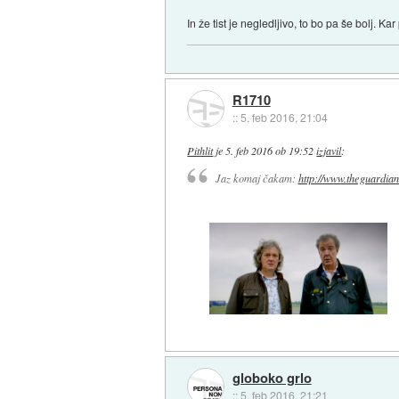
In že tist je negledljivo, to bo pa še bolj. K
R1710
::
5. feb 2016, 21:04
Pithlit
je
5. feb 2016 ob 19:52
izjavil
:
Jaz komaj čakam:
http://www.theguardian
globoko grlo
::
5. feb 2016, 21:21