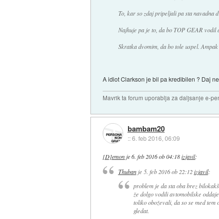
To, kar so zdaj pripeljali pa sta navadna 
Najhuje pa je to, da bo TOP GEAR vodil 
Skratka dvomim, da bo tole uspel. Ampak 
A idiot Clarkson je bil pa kredibilen ? Daj ne 
Mavrik ta forum uporablja za daljsanje e-pen
bambam20
::
6. feb 2016, 06:09
[D]emon
je
6. feb 2016 ob 04:18
izjavil
:
Thuban
je
5. feb 2016 ob 22:12
izjavil
:
problem je da sta oba brez bilokakšn
že dolgo vodili avtomobilske oddaje
toliko oboževali, da so se med tem o
gledat.