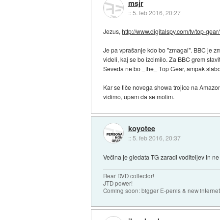
msjr
::
5. feb 2016, 20:27
Jezus,
http://www.digitalspy.com/tv/top-gear/f
Je pa vprašanje kdo bo "zmagal". BBC je zmet
videli, kaj se bo izcimilo. Za BBC grem stavi
Seveda ne bo _the_ Top Gear, ampak slabo p
Kar se tiče novega showa trojice na Amazonu
vidimo, upam da se motim.
koyotee
::
5. feb 2016, 20:37
Večina je gledata TG zaradi voditeljev in ne 
Rear DVD collector!
JTD power!
Coming soon: bigger E-penis & new internet