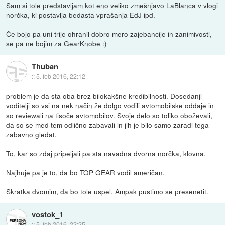
Sam si tole predstavljam kot eno veliko zmešnjavo LaBlanca v vlogi
norčka, ki postavlja bedasta vprašanja EdJ ipd.
Če bojo pa uni trije ohranil dobro mero zajebancije in zanimivosti,
se pa ne bojim za GearKnobe :)
Thuban
::
5. feb 2016, 22:12
problem je da sta oba brez bilokakšne kredibilnosti. Dosedanji
voditelji so vsi na nek način že dolgo vodili avtomobilske oddaje in
so reviewali na tisoče avtomobilov. Svoje delo so toliko oboževali,
da so se med tem odlično zabavali in jih je bilo samo zaradi tega
zabavno gledat.
To, kar so zdaj pripeljali pa sta navadna dvorna norčka, klovna.
Najhuje pa je to, da bo TOP GEAR vodil američan.
Skratka dvomim, da bo tole uspel. Ampak pustimo se presenetit.
vostok_1
::
5. feb 2016, 22:25