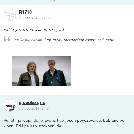
R1710
::
5. feb 2016, 21:04
Pithlit
je
5. feb 2016 ob 19:52
izjavil
:
Jaz komaj čakam:
http://www.theguardian.com/tv-and-radio...
globoko grlo
::
5. feb 2016, 21:21
Verjetn je ideja, da je Evans kao resen povezovalec, LaBlanc bo
klovn, EdJ pa kao strokovni del.