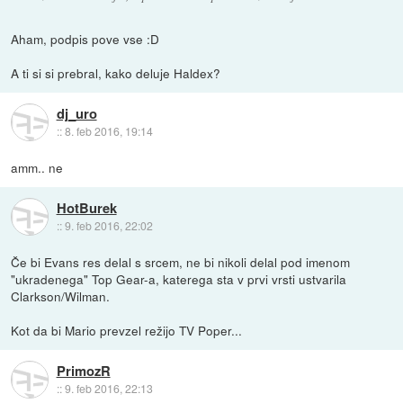
Aham, podpis pove vse :D
A ti si si prebral, kako deluje Haldex?
dj_uro
::
8. feb 2016, 19:14
amm.. ne
HotBurek
::
9. feb 2016, 22:02
Če bi Evans res delal s srcem, ne bi nikoli delal pod imenom
"ukradenega" Top Gear-a, katerega sta v prvi vrsti ustvarila
Clarkson/Wilman.
Kot da bi Mario prevzel režijo TV Poper...
PrimozR
::
9. feb 2016, 22:13