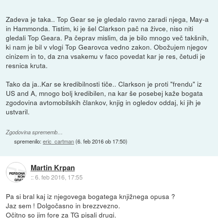
Zadeva je taka.. Top Gear se je gledalo ravno zaradi njega, May-a
in Hammonda. Tistim, ki je šel Clarkson pač na živce, niso niti
gledali Top Geara. Pa čeprav mislim, da je bilo mnogo več takšnih,
ki nam je bil v vlogi Top Gearovca vedno zakon. Obožujem njegov
cinizem in to, da zna vsakemu v faco povedat kar je res, četudi je
resnica kruta.
Tako da ja..Kar se kredibilnosti tiče.. Clarkson je proti "frendu" iz
US and A, mnogo bolj kredibilen, na kar še posebej kaže bogata
zgodovina avtomobilskih člankov, knjig in ogledov oddaj, ki jih je
ustvaril.
Zgodovina sprememb…
spremenilo:
eric_cartman
(
6. feb 2016 ob 17:50
)
Martin Krpan
::
6. feb 2016, 17:55
Pa si bral kaj iz njegovega bogatega knjižnega opusa ?
Jaz sem ! Dolgočasno in brezzvezno.
Očitno so jim fore za TG pisali drugi.