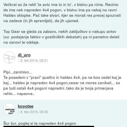
Večkrat so že rekli 'ta avto ima to in to', v bistvu pa nima. Recimo
da ima nek napreden 4x4 pogon, v bistvu ima pa nekaj na ravni
Haldex sklopke. Pač take stvari, kjer se moraš res precej spoznati
na zadeve (in jih spremljati), da jih ujameš.
Top Gear se gleda za zabavo, nekih zaključkov o nakupu avtov
(oz. podajanja faktov v gostilniških debatah) pa ni pametno delati
na osnovi te oddaje.
dj_uro
::
8. feb 2016, 08:21
Pipi...zanimivo...
Te posedem v "pravi" quattro in haldex 4x4, pa ne bos vedel kaj je
kaj... haldex je napreden 4x4 pogon,cesar ne mores zanikati... so
pa tudi ostali 4x4 pogoni napredni..tako da je tvoja primerjava
rahlo... napacna..
koyotee
::
8. feb 2016, 08:30
Šur šur, poglej si ta napreden 4x4 pogon