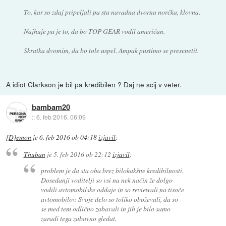
To, kar so zdaj pripeljali pa sta navadna dvorna norčka, klovna.
Najhuje pa je to, da bo TOP GEAR vodil američan.
Skratka dvomim, da bo tole uspel. Ampak pustimo se presenetit.
A idiot Clarkson je bil pa kredibilen ? Daj ne scij v veter.
bambam20
::
6. feb 2016, 06:09
[D]emon
je
6. feb 2016 ob 04:18
izjavil
:
Thuban
je
5. feb 2016 ob 22:12
izjavil
:
problem je da sta oba brez bilokakšne kredibilnosti.
Dosedanji voditelji so vsi na nek način že dolgo
vodili avtomobilske oddaje in so reviewali na tisoče
avtomobilov. Svoje delo so toliko oboževali, da so
se med tem odlično zabavali in jih je bilo samo
zaradi tega zabavno gledat.