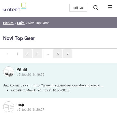
☰
Forum
»
Loža
»
Novi Top Gear
Novi Top Gear
«
1
...
2
3
5
»
Pithlit
::
5. feb 2016, 19:52
Jaz komaj čakam:
http://www.theguardian.com/tv-and-radio...
razdelil
iz
:
Mavrik
(
20. nov 2016 ob 00:36
)
msjr
::
5. feb 2016, 20:27