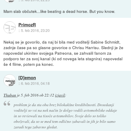
Mam slab občutek...like beating a dead horse. But you know.
PrimozR
::
5. feb 2016, 23:20
Nekaj se je govorilo, da naj bi bila med voditelji Sabine Schmidt,
zadnje čase pa so glasne govorice o Chrisu Harrisu. Slednji je že
napovedal ukinitev svojega Patreona, se zahvalil fanom za
podporo ter za svoj kanal (ki od novega leta stagnira) napovedal
še 4 filme, potem pa konec.
[D]emon
::
6. feb 2016, 04:18
Thuban
je
5. feb 2016 ob 22:12
izjavil
:
problem je da sta oba brez bilokakšne kredibilnosti. Dosedanji
voditelji so vsi na nek način že dolgo vodili avtomobilske oddaje
in so reviewali na tisoče avtomobilov. Svoje delo so toliko
oboževali, da so se med tem odlično zabavali in jih je bilo samo
zaradi tega zabavno gledat.