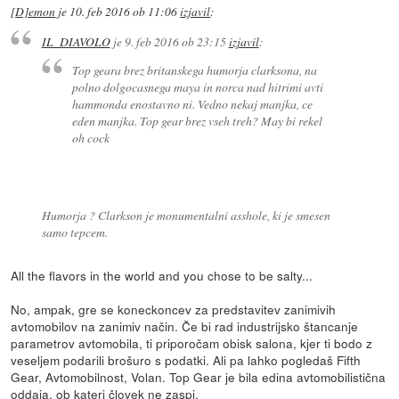
[D]emon
je
10. feb 2016 ob 11:06
izjavil
:
IL_DIAVOLO
je
9. feb 2016 ob 23:15
izjavil
:
Top geara brez britanskega humorja clarksona, na
polno dolgocasnega maya in norca nad hitrimi avti
hammonda enostavno ni. Vedno nekaj manjka, ce
eden manjka. Top gear brez vseh treh? May bi rekel
oh cock
Humorja ? Clarkson je monumentalni asshole, ki je smesen
samo tepcem.
All the flavors in the world and you chose to be salty...
No, ampak, gre se koneckoncev za predstavitev zanimivih
avtomobilov na zanimiv način. Če bi rad industrijsko štancanje
parametrov avtomobila, ti priporočam obisk salona, kjer ti bodo z
veseljem podarili brošuro s podatki. Ali pa lahko pogledaš Fifth
Gear, Avtomobilnost, Volan. Top Gear je bila edina avtomobilistična
oddaja, ob kateri človek ne zaspi.