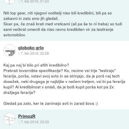
::
7. feb 2016, 01:24
Niti top gear, niti njegovi voditelji niso bili kredibilni, bili pa so
zabavni in zato smo jih gledali.
Sicer pa, če znaš brati med vrsticami (ali pa še to ni treba) so tudi
sami večkrat omenili da niso ravno kredibilen vir za testiranje
avtomobilov.
globoko grlo
::
7. feb 2016, 22:28
Kaj pa naj bi bilo pri aftih kredibilno?
Prebrati tovarniške specifikacije? Ko, recimo vsi trije "testirajo"
ferarija, porša, vstavi svoj avto in se strinjajo, da je porš naj tech
dosežek, neki drugega je najbljše v nečem tretjem, vsi bi pa ferarija
kupil? Al kredibilnost v smisli, da je bolš kupit porša kot pa 2x
dražjega ferarija?
Gledaš pa zato, ker te zanimajo avti in zarad šova :)
PrimozR
::
7. feb 2016, 23:33