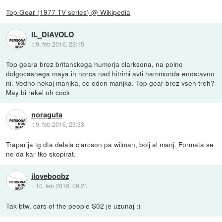
Top Gear (1977 TV series) @ Wikipedia
IL_DIAVOLO
::
9. feb 2016, 23:15
Top geara brez britanskega humorja clarksona, na polno
dolgocasnega maya in norca nad hitrimi avti hammonda enostavno
ni. Vedno nekaj manjka, ce eden manjka. Top gear brez vseh treh?
May bi rekel oh cock
noraguta
::
9. feb 2016, 23:33
Traparija tg dta delala clarcson pa wilman, bolj al manj. Formata se
ne da kar tko skopirat.
iloveboobz
::
10. feb 2016, 09:21
Tak btw, cars of the people S02 je uzunaj :)