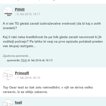
Pithlit
::
6. feb 2016, 19:17
A vi ste TG gledal zaradi izobraževalne vrednosti (da bi kaj o avtih
izvedeli)?
Kaj ti rabi neka kredibilnost če pa folk gleda zaradi neumnosti ki jih
voditelji počnejo? Pa lahko bi vsaj na prvo epizodo počakali preden
vse skupaj raztrgate...
Zgodovina sprememb…
spremenila:
Pithlit
(
6. feb 2016 ob 19:17
)
PrimozR
::
7. feb 2016, 00:10
Top Gear testi so itak zelo nekredibilni, v njih se skriva veliko
neresnic, ki se slišijo zabavne.
fosil