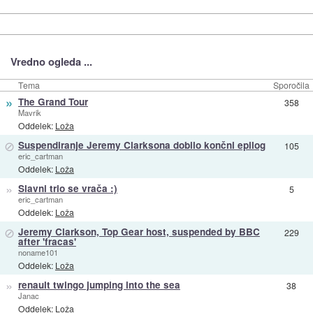
Vredno ogleda ...
Tema
Sporočila
»
The Grand Tour
358
Mavrik
Oddelek:
Loža
⊘
Suspendiranje Jeremy Clarksona dobilo končni epilog
105
eric_cartman
Oddelek:
Loža
»
Slavni trio se vrača :)
5
eric_cartman
Oddelek:
Loža
⊘
Jeremy Clarkson, Top Gear host, suspended by BBC
229
after 'fracas'
noname101
Oddelek:
Loža
»
renault twingo jumping into the sea
38
Janac
Oddelek:
Loža