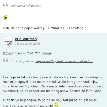
joey doesn't share food
Heh, da bo ta pajac voditelj TG. What is BBC smoking ?
eric_cartman
::
5. feb 2016, 20:56
Pithlit
je
5. feb 2016 ob 19:52
izjavil
:
Jaz komaj čakam:
http://www.theguardian.com/tv-and-radio...
Evans je že tako ali tako povedal, da bo Top Gear resna oddaja, z
resnimi prispevki in da se ne bo več vrtela okrog treh voditeljev.
Torej to ni več Top Gear. Clarkson je želel narest zabavno oddajo z
avtomobili, ne pa proper car motoring show. To maš že Fifth Gear.
In že tist je negledljivo, to bo pa še bolj. Kar pa se drugih stvari
tiče. Evans je backstabbing bitch!