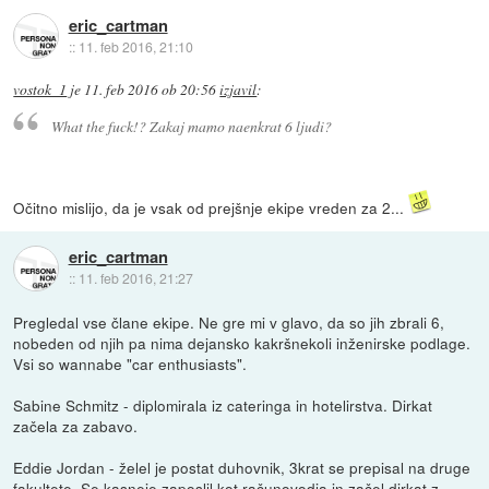
eric_cartman
::
11. feb 2016, 21:10
vostok_1
je
11. feb 2016 ob 20:56
izjavil
:
What the fuck!? Zakaj mamo naenkrat 6 ljudi?
Očitno mislijo, da je vsak od prejšnje ekipe vreden za 2...
eric_cartman
::
11. feb 2016, 21:27
Pregledal vse člane ekipe. Ne gre mi v glavo, da so jih zbrali 6,
nobeden od njih pa nima dejansko kakršnekoli inženirske podlage.
Vsi so wannabe "car enthusiasts".
Sabine Schmitz - diplomirala iz cateringa in hotelirstva. Dirkat
začela za zabavo.
Eddie Jordan - želel je postat duhovnik, 3krat se prepisal na druge
fakultete. Se kasneje zaposlil kot računovodja in začel dirkat z