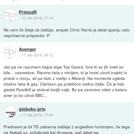
PrimozR
::
10. feb 2016, 17:14
Ne vem če šteje za oddajo, ampak Chris Harris je delal spanju zelo
neprimerne prispevke :P
Avenger
::
11. feb 2016, 09:12
Jaz pa ne razumem hajpa tega Top Geara, fore ki so jih imeli so
bile... nesmešne. Recimo tista z minijem, ki je hotel ulovit trajekt in
pristal v morju, ali pa tisto z mafijo v Albaniji. Na momente zgleda
totalno fake & gay. Clarkson pa praktično vedno žaljiv. Če je kdo
gledal Roadkill je stokrat boljši vajb. Bo pa zanimivo videt v katero
smer jo bo ubral BBC...
globoko grlo
::
11. feb 2016, 17:44
Predvsem je bil TG zabavna oddaja z angleškim humorjem, če tega
ne štekaš oz. pričakuješ kaj drugega, pač jebat ga.