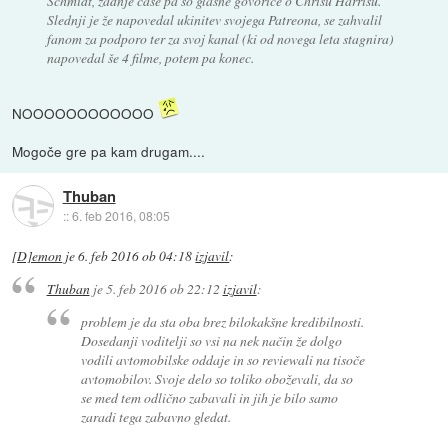
Schmidt, zadnje čase pa so glasne govorice o Chrisu Harrisu.
Slednji je že napovedal ukinitev svojega Patreona, se zahvalil
fanom za podporo ter za svoj kanal (ki od novega leta stagnira)
napovedal še 4 filme, potem pa konec.
NOOOOOOOOOOOO
Mogoče gre pa kam drugam....
Thuban
::
6. feb 2016, 08:05
[D]emon
je
6. feb 2016 ob 04:18
izjavil
:
Thuban
je
5. feb 2016 ob 22:12
izjavil
:
problem je da sta oba brez bilokakšne kredibilnosti.
Dosedanji voditelji so vsi na nek način že dolgo
vodili avtomobilske oddaje in so reviewali na tisoče
avtomobilov. Svoje delo so toliko oboževali, da so
se med tem odlično zabavali in jih je bilo samo
zaradi tega zabavno gledat.