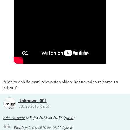
A lahko daš še manj relevanten video, kot navadno reklamo za
xdrive?
Unknown_001
::
8. feb 2016, 09:56
eric_cartman
je
5. feb 2016 ob 20:56
izjavil
:
Pithlit
je
5. feb 2016 ob 19:52
izjavil
: