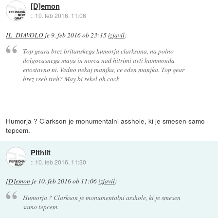
[D]emon
::
10. feb 2016, 11:06
IL_DIAVOLO
je
9. feb 2016 ob 23:15
izjavil
:
Top geara brez britanskega humorja clarksona, na polno
dolgocasnega maya in norca nad hitrimi avti hammonda
enostavno ni. Vedno nekaj manjka, ce eden manjka. Top gear
brez vseh treh? May bi rekel oh cock
Humorja ? Clarkson je monumentalni asshole, ki je smesen samo
tepcem.
Pithlit
::
10. feb 2016, 11:30
[D]emon
je
10. feb 2016 ob 11:06
izjavil
:
Humorja ? Clarkson je monumentalni asshole, ki je smesen
samo tepcem.