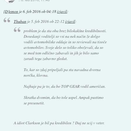
[D]emon
je
6. feb 2016 ob 04:18
izjavil
:
Thuban
je
5. feb 2016 ob 22:12
izjavil
:
problem je da sta oba brez bilokakšne kredibilnosti.
Dosedanji voditelji so vsi na nek način že dolgo
vodili avtomobilske oddaje in so reviewali na tisoče
avtomobilov. Svoje delo so toliko oboževali, da so
se med tem odlično zabavali in jih je bilo samo
zaradi tega zabavno gledat.
To, kar so zdaj pripeljali pa sta navadna dvorna
norčka, klovna.
Najhuje pa je to, da bo TOP GEAR vodil američan.
Skratka dvomim, da bo tole uspel. Ampak pustimo
se presenetit.
A idiot Clarkson je bil pa kredibilen ? Daj ne scij v veter.