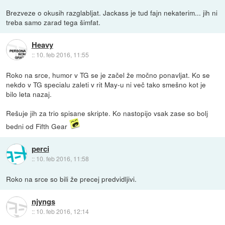
Brezveze o okusih razglabljat. Jackass je tud fajn nekaterim... jih ni
treba samo zarad tega šimfat.
Heavy
::
10. feb 2016, 11:55
Roko na srce, humor v TG se je začel že močno ponavljat. Ko se
nekdo v TG specialu zaleti v rit May-u ni več tako smešno kot je
bilo leta nazaj.
Rešuje jih za trio spisane skripte. Ko nastopijo vsak zase so bolj
bedni od Fifth Gear
perci
::
10. feb 2016, 11:58
Roko na srce so bili že precej predvidljivi.
njyngs
::
10. feb 2016, 12:14