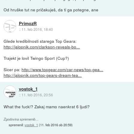
Od hruške tut ne pričakuješ, da ti ga potegne, ane
PrimozR
::
11. feb 2016, 18:40
Glede kredibilnosti starega Top Geara:
http://jalopnik.com/clarkson-reveals-bo...
Trajekt je lovil Twingo Sport (Cup?)
Sicer pa:
http://www.topgear.com/car-news/top-gea...
http://jalopnik.com/top-gears-dream-tea...
vostok_1
::
11. feb 2016, 20:56
What the fuck!? Zakaj mamo naenkrat 6 ljudi?
Zgodovina sprememb…
spremenil:
vostok_1
(
11. feb 2016 ob 20:59
)