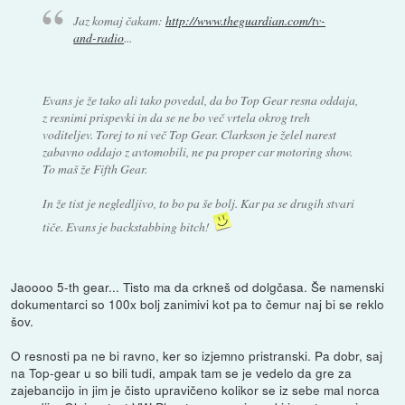
Jaz komaj čakam:
http://www.theguardian.com/tv-
and-radio
...
Evans je že tako ali tako povedal, da bo Top Gear resna oddaja,
z resnimi prispevki in da se ne bo več vrtela okrog treh
voditeljev. Torej to ni več Top Gear. Clarkson je želel narest
zabavno oddajo z avtomobili, ne pa proper car motoring show.
To maš že Fifth Gear.
In že tist je negledljivo, to bo pa še bolj. Kar pa se drugih stvari
tiče. Evans je backstabbing bitch!
Jaoooo 5-th gear... Tisto ma da crkneš od dolgčasa. Še namenski
dokumentarci so 100x bolj zanimivi kot pa to čemur naj bi se reklo
šov.
O resnosti pa ne bi ravno, ker so izjemno pristranski. Pa dobr, saj
na Top-gear u so bili tudi, ampak tam se je vedelo da gre za
zajebancijo in jim je čisto upravičeno kolikor se iz sebe mal norca