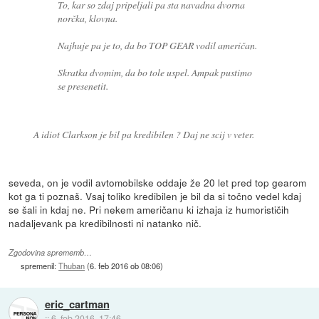
To, kar so zdaj pripeljali pa sta navadna dvorna
norčka, klovna.
Najhuje pa je to, da bo TOP GEAR vodil američan.
Skratka dvomim, da bo tole uspel. Ampak pustimo
se presenetit.
A idiot Clarkson je bil pa kredibilen ? Daj ne scij v veter.
seveda, on je vodil avtomobilske oddaje že 20 let pred top gearom
kot ga ti poznaš. Vsaj toliko kredibilen je bil da si točno vedel kdaj
se šali in kdaj ne. Pri nekem američanu ki izhaja iz humorističih
nadaljevank pa kredibilnosti ni natanko nič.
Zgodovina sprememb…
spremenil:
Thuban
(
6. feb 2016 ob 08:06
)
eric_cartman
::
6. feb 2016, 17:46