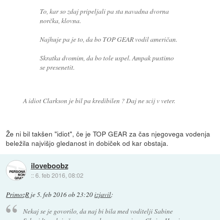
To, kar so zdaj pripeljali pa sta navadna dvorna
norčka, klovna.
Najhuje pa je to, da bo TOP GEAR vodil američan.
Skratka dvomim, da bo tole uspel. Ampak pustimo
se presenetit.
A idiot Clarkson je bil pa kredibilen ? Daj ne scij v veter.
Že ni bil takšen "idiot", če je TOP GEAR za čas njegovega vodenja
beležila najvišjo gledanost in dobiček od kar obstaja.
iloveboobz
::
6. feb 2016, 08:02
PrimozR
je
5. feb 2016 ob 23:20
izjavil
:
Nekaj se je govorilo, da naj bi bila med voditelji Sabine