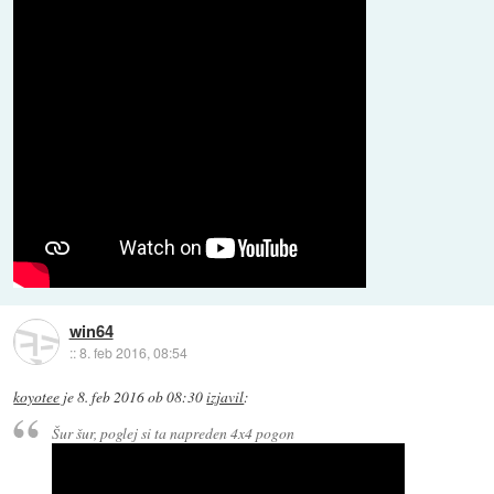
win64
::
8. feb 2016, 08:54
koyotee
je
8. feb 2016 ob 08:30
izjavil
:
Šur šur, poglej si ta napreden 4x4 pogon