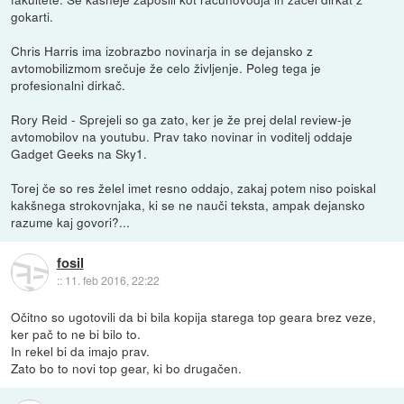
gokarti.
Chris Harris ima izobrazbo novinarja in se dejansko z
avtomobilizmom srečuje že celo življenje. Poleg tega je
profesionalni dirkač.
Rory Reid - Sprejeli so ga zato, ker je že prej delal review-je
avtomobilov na youtubu. Prav tako novinar in voditelj oddaje
Gadget Geeks na Sky1.
Torej če so res želel imet resno oddajo, zakaj potem niso poiskal
kakšnega strokovnjaka, ki se ne nauči teksta, ampak dejansko
razume kaj govori?...
fosil
::
11. feb 2016, 22:22
Očitno so ugotovili da bi bila kopija starega top geara brez veze,
ker pač to ne bi bilo to.
In rekel bi da imajo prav.
Zato bo to novi top gear, ki bo drugačen.