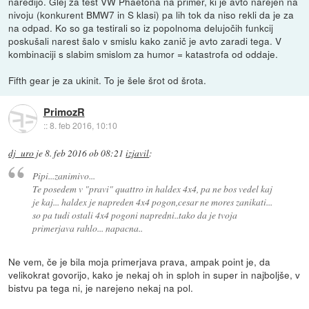
naredijo. Glej za test VW Phaetona na primer, ki je avto narejen na
nivoju (konkurent BMW7 in S klasi) pa lih tok da niso rekli da je za
na odpad. Ko so ga testirali so iz popolnoma delujočih funkcij
poskušali narest šalo v smislu kako zanič je avto zaradi tega. V
kombinaciji s slabim smislom za humor = katastrofa od oddaje.
Fifth gear je za ukinit. To je šele šrot od šrota.
PrimozR
::
8. feb 2016, 10:10
dj_uro
je
8. feb 2016 ob 08:21
izjavil
:
Pipi...zanimivo...
Te posedem v "pravi" quattro in haldex 4x4, pa ne bos vedel kaj
je kaj... haldex je napreden 4x4 pogon,cesar ne mores zanikati...
so pa tudi ostali 4x4 pogoni napredni..tako da je tvoja
primerjava rahlo... napacna..
Ne vem, če je bila moja primerjava prava, ampak point je, da
velikokrat govorijo, kako je nekaj oh in sploh in super in najboljše, v
bistvu pa tega ni, je narejeno nekaj na pol.