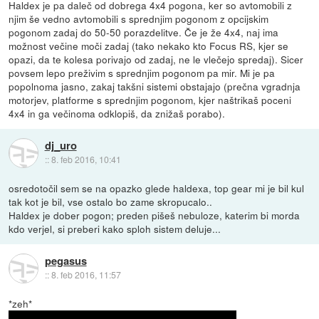
Haldex je pa daleč od dobrega 4x4 pogona, ker so avtomobili z
njim še vedno avtomobili s sprednjim pogonom z opcijskim
pogonom zadaj do 50-50 porazdelitve. Če je že 4x4, naj ima
možnost večine moči zadaj (tako nekako kto Focus RS, kjer se
opazi, da te kolesa porivajo od zadaj, ne le vlečejo spredaj). Sicer
povsem lepo preživim s sprednjim pogonom pa mir. Mi je pa
popolnoma jasno, zakaj takšni sistemi obstajajo (prečna vgradnja
motorjev, platforme s sprednjim pogonom, kjer naštrikaš poceni
4x4 in ga večinoma odklopiš, da znižaš porabo).
dj_uro
::
8. feb 2016, 10:41
osredotočil sem se na opazko glede haldexa, top gear mi je bil kul
tak kot je bil, vse ostalo bo zame skropucalo..
Haldex je dober pogon; preden pišeš nebuloze, katerim bi morda
kdo verjel, si preberi kako sploh sistem deluje...
pegasus
::
8. feb 2016, 11:57
*zeh*