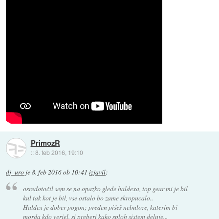
PrimozR
::
8. feb 2016, 19:10
dj_uro
je
8. feb 2016 ob 10:41
izjavil
:
osredotočil sem se na opazko glede haldexa, top gear mi je bil
kul tak kot je bil, vse ostalo bo zame skropucalo..
Haldex je dober pogon; preden pišeš nebuloze, katerim bi
morda kdo verjel, si preberi kako sploh sistem deluje...