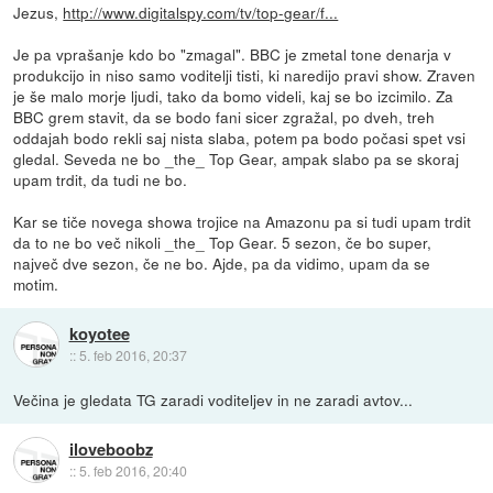
Jezus,
http://www.digitalspy.com/tv/top-gear/f...
Je pa vprašanje kdo bo "zmagal". BBC je zmetal tone denarja v
produkcijo in niso samo voditelji tisti, ki naredijo pravi show. Zraven
je še malo morje ljudi, tako da bomo videli, kaj se bo izcimilo. Za
BBC grem stavit, da se bodo fani sicer zgražal, po dveh, treh
oddajah bodo rekli saj nista slaba, potem pa bodo počasi spet vsi
gledal. Seveda ne bo _the_ Top Gear, ampak slabo pa se skoraj
upam trdit, da tudi ne bo.
Kar se tiče novega showa trojice na Amazonu pa si tudi upam trdit
da to ne bo več nikoli _the_ Top Gear. 5 sezon, če bo super,
največ dve sezon, če ne bo. Ajde, pa da vidimo, upam da se
motim.
koyotee
::
5. feb 2016, 20:37
Večina je gledata TG zaradi voditeljev in ne zaradi avtov...
iloveboobz
::
5. feb 2016, 20:40