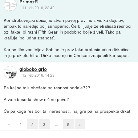
PrimozR
::
11. feb 2016, 22:42
Ker strokovnjaki običajno stvari povej pravilno z vidika dejstev,
ampak to naredijo bolj suhoparno. Če bi ljudje želeli slišati resnoci
oz. fakte, bi razni Fifth Geari in podobno bolje živeli. Tako pa
kraljuje 'poljudna znanost'.
Kar se tiče voditeljev, Sabine je prav tako profesionalna dirkačica
in je prekleto hitra. Dirke med njo in Chrisom znajo biti kar super.
globoko grlo
::
12. feb 2016, 14:23
Pa kaj se tolk obešate na resnost oddaje???
A vam beseda show nič ne pove?
Če pa koga res boli ta "neresnost", naj gre pa na prospekte drkat.
«
1
...
2
3
5
»