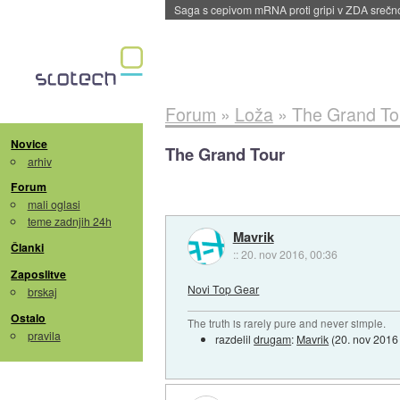
BMW v vozilih začel predvajati reklame
::
dane
Forum
»
Loža
»
The Grand To
Novice
The Grand Tour
arhiv
Forum
mali oglasi
teme zadnjih 24h
Mavrik
Članki
::
20. nov 2016, 00:36
Zaposlitve
Novi Top Gear
brskaj
Ostalo
The truth is rarely pure and never simple.
pravila
razdelil
drugam
:
Mavrik
(
20. nov 2016