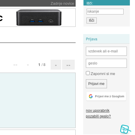
Išči:
Zadnje novice
Prijava
««
«
1
/ 8
»
»»
Zapomni si me
nov uporabnik
pozabili geslo?