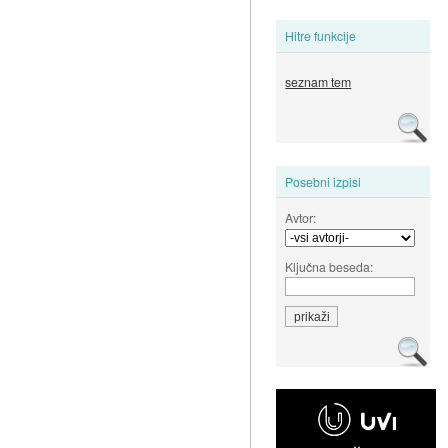
Hitre funkcije
seznam tem
Posebni izpisi
Avtor:
Ključna beseda: