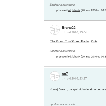
Zgodovina sprememb…
premaknil
od
:
Mavrik
(
20. nov 2016 ob 00:
Brane22
::
4. okt 2016, 23:04
'The Grand Tour' Grand Racing Quiz
Zgodovina sprememb…
premaknil
od
:
Mavrik
(
20. nov 2016 ob 00:
oo7
::
4. okt 2016, 23:27
Komaj čakam, da spet vidim te tri norce na
Zgodovina sprememb…