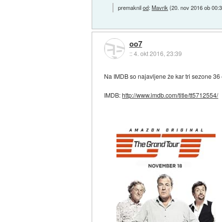
premaknil
od
:
Mavrik
(
20. nov 2016 ob 00:
oo7
::
4. okt 2016, 23:39
Na IMDB so najavljene že kar tri sezone 36
IMDB:
http://www.imdb.com/title/tt5712554/