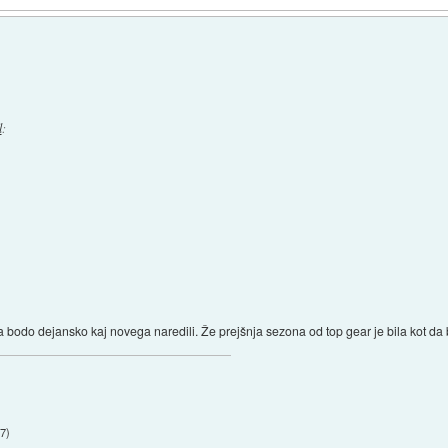
l
:
bodo dejansko kaj novega naredili. Že prejšnja sezona od top gear je bila kot da bi sc
37
)