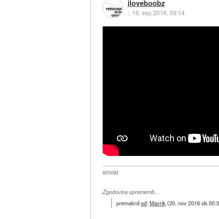
iloveboobz
::
16. sep 2016, 09:14
smoki
Zgodovina sprememb…
premaknil
od
:
Mavrik
(
20. nov 2016 ob 00: