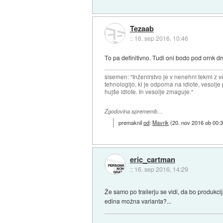
Tezaab
::
16. sep 2016, 10:46
To pa definitivno. Tudi oni bodo pod ornk d
sisemen: "Inženirstvo je v nenehni tekmi z ve
tehnologijo, ki je odporna na idiote, vesolje
hujše idiote. In vesolje zmaguje."
Zgodovina sprememb…
premaknil
od
:
Mavrik
(
20. nov 2016 ob 00:
eric_cartman
::
16. sep 2016, 14:29
Že samo po trailerju se vidi, da bo produkc
edina možna varianta?...