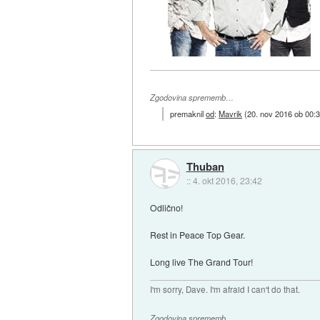
Zgodovina sprememb…
premaknil
od
:
Mavrik
(
20. nov 2016 ob 00:
Thuban
::
4. okt 2016, 23:42
Odlično!
Rest in Peace Top Gear.
Long live The Grand Tour!
I'm sorry, Dave. I'm afraid I can't do that.
Zgodovina sprememb…