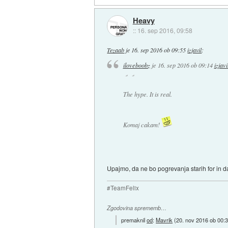
Heavy
::
16. sep 2016, 09:58
Tezaab
je
16. sep 2016 ob 09:55
izjavil
:
iloveboobz
je
16. sep 2016 ob 09:14
izjavi
The hype. It is real.
Komaj cakam!
Upajmo, da ne bo pogrevanja starih for in da 
#TeamFelix
Zgodovina sprememb…
premaknil
od
:
Mavrik
(
20. nov 2016 ob 00: