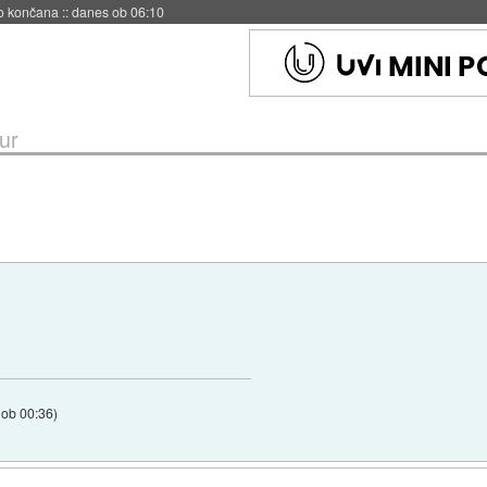
s ob 06:09
ur
 ob 00:36
)