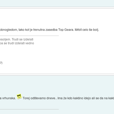
robnogledom, tako kot je trenutna zasedba Top Geara. Mrbit celo še bolj.
soljem. Trudi se izdelati
 pa se trudi izdelati vedno
37
)
ija vrhunska.
Torej odštevamo dneve.. Ima že kdo kakšno idejo ali se da na kakšen