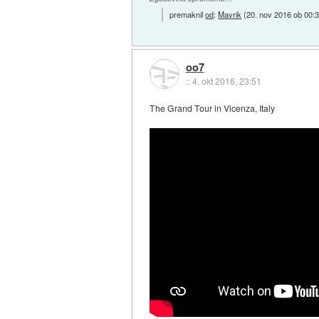
premaknil
od
:
Mavrik
(
20. nov 2016 ob 00:
oo7
::
4. okt 2016, 23:51
The Grand Tour in Vicenza, Italy