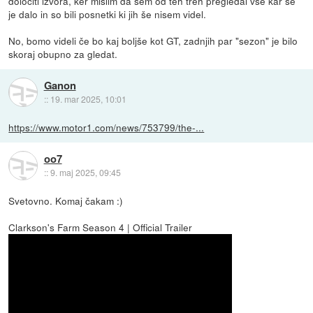
določiti izvora, ker mislim da sem od teh treh pregledal vse kar se
je dalo in so bili posnetki ki jih še nisem videl.
No, bomo videli če bo kaj boljše kot GT, zadnjih par "sezon" je bilo
skoraj obupno za gledat.
Ganon
::
19. mar 2025, 10:01
https://www.motor1.com/news/753799/the-...
oo7
::
9. maj 2025, 09:45
Svetovno. Komaj čakam :)
Clarkson's Farm Season 4 | Official Trailer