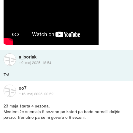
a_borlak
::
9. maj 2025, 18:54
To!
oo7
::
16. maj 2025, 20:52
23 maja štarta 4 sezona.
Medtem že snemajo 5 sezono po kateri pa bodo naredili daljšo
pavzo. Trenutno pa še ni govora o 6 sezoni.