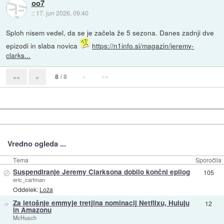
oo7
::
17. jun 2026, 09:40
Sploh nisem vedel, da se je začela že 5 sezona. Danes zadnji dve
epizodi in slaba novica
https://n1info.si/magazin/jeremy-
clarks...
8
/ 8
»
»»
««
«
Vredno ogleda ...
Tema
Sporočila
⊘
Suspendiranje Jeremy Clarksona dobilo končni epilog
105
eric_cartman
Oddelek:
Loža
»
Za letošnje emmyje tretjina nominacij Netflixu, Huluju
12
in Amazonu
McHusch