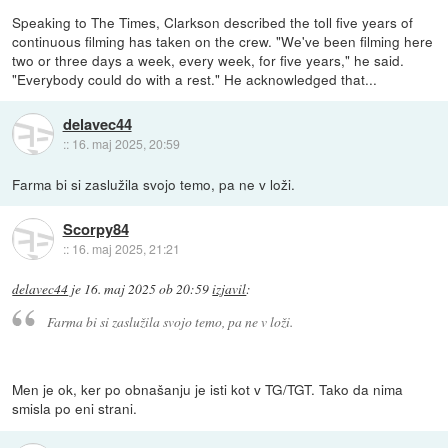
Speaking to The Times, Clarkson described the toll five years of
continuous filming has taken on the crew. "We've been filming here
two or three days a week, every week, for five years," he said.
"Everybody could do with a rest." He acknowledged that...
delavec44
::
16. maj 2025, 20:59
Farma bi si zaslužila svojo temo, pa ne v loži.
Scorpy84
::
16. maj 2025, 21:21
delavec44
je
16. maj 2025 ob 20:59
izjavil
:
Farma bi si zaslužila svojo temo, pa ne v loži.
Men je ok, ker po obnašanju je isti kot v TG/TGT. Tako da nima
smisla po eni strani.