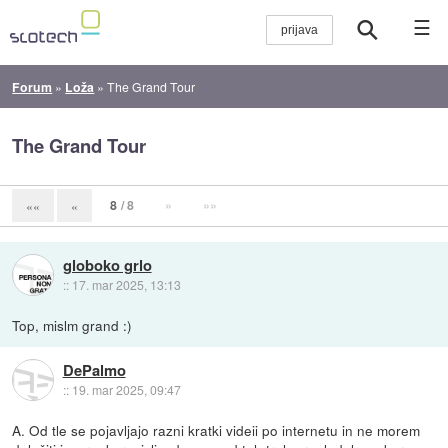
☰
Forum
»
Loža
»
The Grand Tour
The Grand Tour
8
/ 8
»
»»
««
«
globoko grlo
::
17. mar 2025, 13:13
Top, mislm grand :)
DePalmo
::
19. mar 2025, 09:47
A. Od tle se pojavljajo razni kratki videii po internetu in ne morem