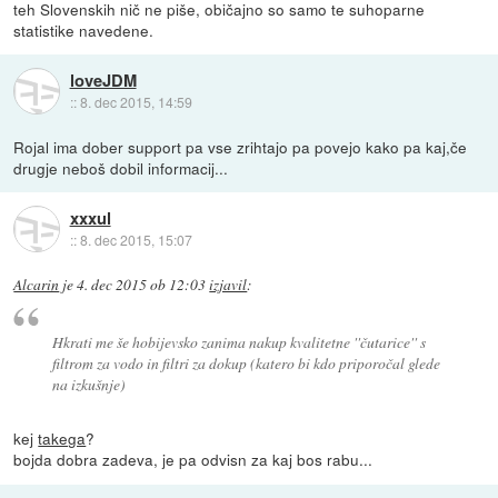
teh Slovenskih nič ne piše, običajno so samo te suhoparne
statistike navedene.
loveJDM
::
8. dec 2015, 14:59
Rojal ima dober support pa vse zrihtajo pa povejo kako pa kaj,če
drugje neboš dobil informacij...
xxxul
::
8. dec 2015, 15:07
Alcarin
je
4. dec 2015 ob 12:03
izjavil
:
Hkrati me še hobijevsko zanima nakup kvalitetne ''čutarice'' s
filtrom za vodo in filtri za dokup (katero bi kdo priporočal glede
na izkušnje)
kej
takega
?
bojda dobra zadeva, je pa odvisn za kaj bos rabu...