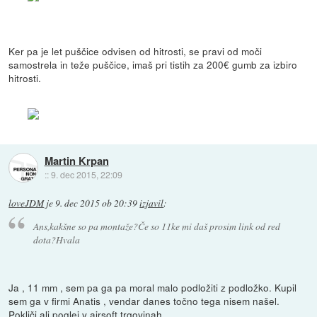
Ker pa je let puščice odvisen od hitrosti, se pravi od moči
samostrela in teže puščice, imaš pri tistih za 200€ gumb za izbiro
hitrosti.
Martin Krpan
::
9. dec 2015, 22:09
loveJDM
je
9. dec 2015 ob 20:39
izjavil
:
Ans,kakšne so pa montaže?Če so 11ke mi daš prosim link od red
dota?Hvala
Ja , 11 mm , sem pa ga pa moral malo podložiti z podložko. Kupil
sem ga v firmi Anatis , vendar danes točno tega nisem našel.
Pokliči ali poglej v airsoft trgovinah.