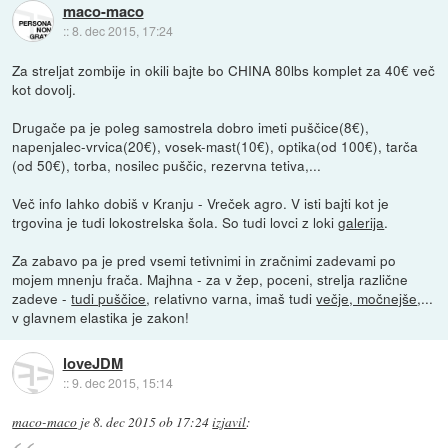
maco-maco
::
8. dec 2015, 17:24
Za streljat zombije in okili bajte bo CHINA 80lbs komplet za 40€ več
kot dovolj.
Drugače pa je poleg samostrela dobro imeti puščice(8€),
napenjalec-vrvica(20€), vosek-mast(10€), optika(od 100€), tarča
(od 50€), torba, nosilec puščic, rezervna tetiva,...
Več info lahko dobiš v Kranju - Vreček agro. V isti bajti kot je
trgovina je tudi lokostrelska šola. So tudi lovci z loki
galerija
.
Za zabavo pa je pred vsemi tetivnimi in zračnimi zadevami po
mojem mnenju frača. Majhna - za v žep, poceni, strelja različne
zadeve -
tudi puščice
, relativno varna, imaš tudi
večje, močnejše
,...
v glavnem elastika je zakon!
loveJDM
::
9. dec 2015, 15:14
maco-maco
je
8. dec 2015 ob 17:24
izjavil
: