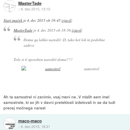
MasterTade
::
6. dec 2015, 13:10
Stari maček
je
4. dec 2015 ob 19:45
izjavil
:
MasterTade
je
4. dec 2015 ob 18:56
izjavil
:
Doma ga lahko narediš :D, tako kot lok in podobne
zadeve
Tole si ti sposoben narediti doma???
samostrel
Ah ta samostrel ni zanimiv, vsaj meni ne..V mislih sem imel
samostrele, ki so jih v davni preteklosti izdelovali in se da tudi
precej močnega narest
maco-maco
::
6. dec 2015, 18:31