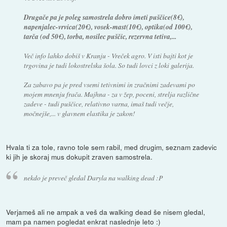
Drugače pa je poleg samostrela dobro imeti puščice(8€),
napenjalec-vrvica(20€), vosek-mast(10€), optika(od 100€),
tarča (od 50€), torba, nosilec puščic, rezervna tetiva,...
Več info lahko dobiš v Kranju - Vreček agro. V isti bajti kot je
trgovina je tudi lokostrelska šola. So tudi lovci z loki galerija.
Za zabavo pa je pred vsemi tetivnimi in zračnimi zadevami po
mojem mnenju frača. Majhna - za v žep, poceni, strelja različne
zadeve - tudi puščice, relativno varna, imaš tudi večje,
močnejše,... v glavnem elastika je zakon!
Hvala ti za tole, ravno tole sem rabil, med drugim, seznam zadevic
ki jih je skoraj mus dokupit zraven samostrela.
nekdo je preveč gledal Daryla na walking dead :P
Verjameš ali ne ampak a veš da walking dead še nisem gledal,
mam pa namen pogledat enkrat naslednje leto :)