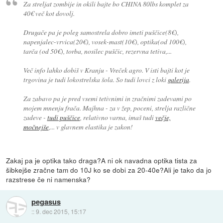
Za streljat zombije in okili bajte bo CHINA 80lbs komplet za
40€ več kot dovolj.
Drugače pa je poleg samostrela dobro imeti puščice(8€),
napenjalec-vrvica(20€), vosek-mast(10€), optika(od 100€),
tarča (od 50€), torba, nosilec puščic, rezervna tetiva,...
Več info lahko dobiš v Kranju - Vreček agro. V isti bajti kot je
trgovina je tudi lokostrelska šola. So tudi lovci z loki
galerija
.
Za zabavo pa je pred vsemi tetivnimi in zračnimi zadevami po
mojem mnenju frača. Majhna - za v žep, poceni, strelja različne
zadeve -
tudi puščice
, relativno varna, imaš tudi
večje,
močnejše
,... v glavnem elastika je zakon!
Zakaj pa je optika tako draga?A ni ok navadna optika tista za
šibkejše zračne tam do 10J ko se dobi za 20-40e?Ali je tako da jo
razstrese če ni namenska?
pegasus
::
9. dec 2015, 15:17