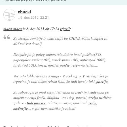
chucki
::
9. dec 2015, 22:21
maco-maco
je
8. dec 2015 ob 17:24
izjavil
:
Za streljat zombije in okili bajte bo CHINA 80lbs komplet za
40€ več kot dovolj.
Drugače pa je poleg samostrela dobro imeti puščice(8€),
napenjalec-vrvica(20€), vosek-mast(10€), optika(od 100€),
tarča (od 50€), torba, nosilec puščic, rezervna tetiva,...
Več info lahko dobiš v Kranju - Vreček agro. V isti bajti kot je
trgovina je tudi lokostrelska šola. So tudi lovci z loki
galerija
.
Za zabavo pa je pred vsemi tetivnimi in zračnimi zadevami po
mojem mnenju frača. Majhna - za v žep, poceni, strelja različne
zadeve -
tudi puščice
, relativno varna, imaš tudi
večje,
močnejše
,... v glavnem elastika je zakon!