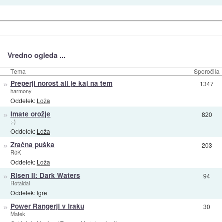
Vredno ogleda ...
Tema
Sporočila
»
Preperji norost ali je kaj na tem
1347
harmony
Oddelek:
Loža
»
Imate orožje
820
;-)
Oddelek:
Loža
»
Zračna puška
203
R0K
Oddelek:
Loža
»
Risen II: Dark Waters
94
Rotaidal
Oddelek:
Igre
»
Power Rangerji v Iraku
30
Matek