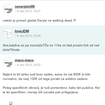
neverjetni99
::
9. dec 2015, 18:27
nekdo je preveč gledal Daryla na walking dead :P
loveJDM
::
9. dec 2015, 20:39
Ans,kakšne so pa montaže?Če so 11ke mi daš prosim link od red
dota?Hvala
maco-maco
::
9. dec 2015, 20:52
Najbrž bi bil lahko tudi brez optike, samo če ma 800€ bi bilo
normalno, da vsaj 100€ od tega porabi za solidno zadevo.
Poleg specifičnih vibracij, je tudi pomembno, kako leti puščica. Ker
le let specifičen, morajo biti oznake pač prilagojene.