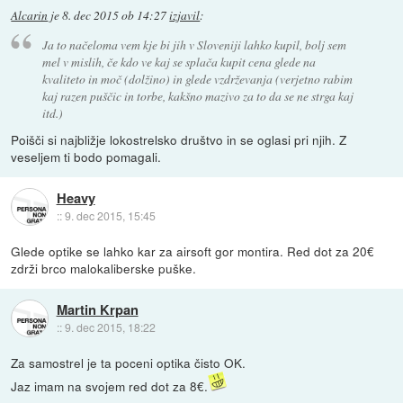
Alcarin
je
8. dec 2015 ob 14:27
izjavil
:
Ja to načeloma vem kje bi jih v Sloveniji lahko kupil, bolj sem
mel v mislih, če kdo ve kaj se splača kupit cena glede na
kvaliteto in moč (dolžino) in glede vzdrževanja (verjetno rabim
kaj razen puščic in torbe, kakšno mazivo za to da se ne strga kaj
itd.)
Poišči si najbližje lokostrelsko društvo in se oglasi pri njih. Z
veseljem ti bodo pomagali.
Heavy
::
9. dec 2015, 15:45
Glede optike se lahko kar za airsoft gor montira. Red dot za 20€
zdrži brco malokaliberske puške.
Martin Krpan
::
9. dec 2015, 18:22
Za samostrel je ta poceni optika čisto OK.
Jaz imam na svojem red dot za 8€.