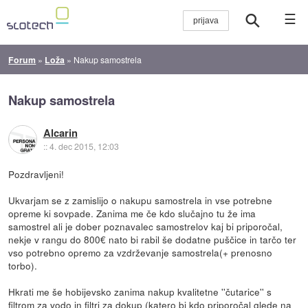
☰
Forum
»
Loža
»
Nakup samostrela
Nakup samostrela
Alcarin
::
4. dec 2015, 12:03
Pozdravljeni!
Ukvarjam se z zamislijo o nakupu samostrela in vse potrebne
opreme ki sovpade. Zanima me če kdo slučajno tu že ima
samostrel ali je dober poznavalec samostrelov kaj bi priporočal,
nekje v rangu do 800€ nato bi rabil še dodatne puščice in tarčo ter
vso potrebno opremo za vzdrževanje samostrela(+ prenosno
torbo).
Hkrati me še hobijevsko zanima nakup kvalitetne ''čutarice'' s
filtrom za vodo in filtri za dokup (katero bi kdo priporočal glede na