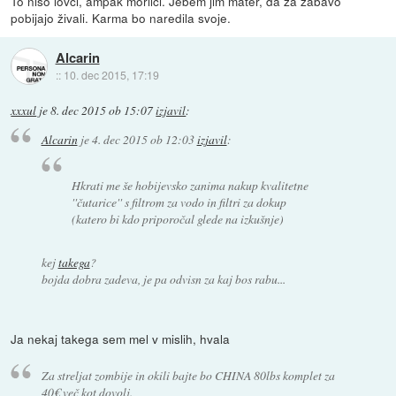
To niso lovci, ampak morilci. Jebem jim mater, da za zabavo
pobijajo živali. Karma bo naredila svoje.
Alcarin
::
10. dec 2015, 17:19
xxxul
je
8. dec 2015 ob 15:07
izjavil
:
Alcarin
je
4. dec 2015 ob 12:03
izjavil
:
Hkrati me še hobijevsko zanima nakup kvalitetne
''čutarice'' s filtrom za vodo in filtri za dokup
(katero bi kdo priporočal glede na izkušnje)
kej
takega
?
bojda dobra zadeva, je pa odvisn za kaj bos rabu...
Ja nekaj takega sem mel v mislih, hvala
Za streljat zombije in okili bajte bo CHINA 80lbs komplet za
40€ več kot dovolj.