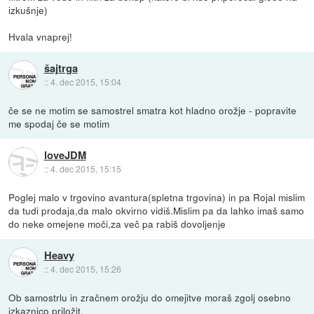
izkušnje)
Hvala vnaprej!
šajtrga
::
4. dec 2015, 15:04
če se ne motim se samostrel smatra kot hladno orožje - popravite
me spodaj če se motim
loveJDM
::
4. dec 2015, 15:15
Poglej malo v trgovino avantura(spletna trgovina) in pa Rojal mislim
da tudi prodaja,da malo okvirno vidiš.Mislim pa da lahko imaš samo
do neke omejene moči,za več pa rabiš dovoljenje
Heavy
::
4. dec 2015, 15:26
Ob samostrlu in zračnem orožju do omejitve moraš zgolj osebno
izkaznico priložit.