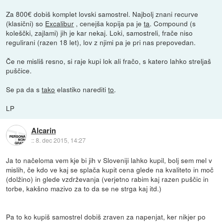
Za 800€ dobiš komplet lovski samostrel. Najbolj znani recurve
(klasični) so
Excalibur
, cenejša kopija pa je
ta
. Compound (s
koleščki, zajlami) jih je kar nekaj. Loki, samostreli, frače niso
regulirani (razen 18 let), lov z njimi pa je pri nas prepovedan.
Če ne misliš resno, si raje kupi lok ali fračo, s katero lahko streljaš
puščice.
Se pa da s
tako
elastiko narediti
to
.
LP
Alcarin
::
8. dec 2015, 14:27
Ja to načeloma vem kje bi jih v Sloveniji lahko kupil, bolj sem mel v
mislih, če kdo ve kaj se splača kupit cena glede na kvaliteto in moč
(dolžino) in glede vzdrževanja (verjetno rabim kaj razen puščic in
torbe, kakšno mazivo za to da se ne strga kaj itd.)
Pa to ko kupiš samostrel dobiš zraven za napenjat, ker nikjer po