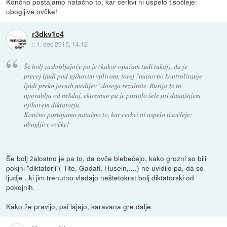
Končno postajamo natačno to, kar cerkvi ni uspelo tisočleje:
ubogljive ovčke
!
r3dkv1c4
::
1. dec 2015, 14:12
Še bolj zaskrbljajoče pa je (kakor opažam tudi tukaj), da je
precej ljudi pod njihovim vplivom, torej "masovno kontroliranje
ljudi preko javnih medijev" dosega rezultate. Rusija že to
uporablja od nekdaj, ektremno pa je postalo šele pri današnjem
njihovem diktatorju.
Končno postajamo natačno to, kar cerkvi ni uspelo tisočleje:
ubogljive ovčke!
Še bolj žalostno je pa to, da ovče blebečejo, kako grozni so bili
pokjni "diktatorji"( Tito, Gadafi, Husein,....) ne uvidijo pa, da so
ljudje , ki jim trenutno vladajo neštetokrat bolj diktatorski od
pokojnih.
Kako že pravijo, psi lajajo, karavana gre dalje.