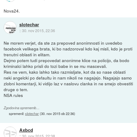
Nova24.
slotechar
::
30. nov 2015, 22:36
Ne morem verjet, da ste za prepoved anonimnosti in uvedebo
facebook velikega brata, ki bo nadzoroval kdo kaj misli, kdo je proti
trenutni oblasti in elitam.
Dejmo potem tudi prepovedat anonimne klice na policijo, da bodo
kriminalci lahko prisli do tozi babe in se mu mascevali.
Res ne vem, kako lahko tako razmisljate, kot da so nase oblasti
neki angelcki po defaultu in nam nikoli ne nagajajo. Nagajajo samo
zlobni komentarji, ki vidijo laz v naslovu clanka in ne smejo obvestiti
druge o tem.
NSA rules
Zgodovina sprememb…
spremenil:
slotechar
(
30. nov 2015 ob 22:36
)
Axbcd
::
30. nov 2015, 22:38