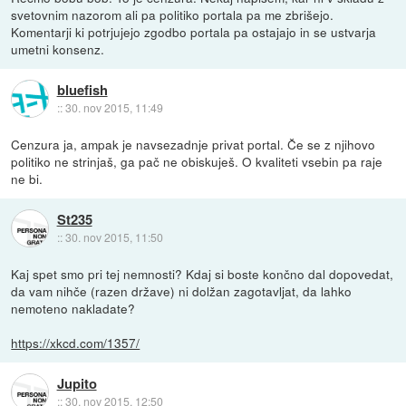
svetovnim nazorom ali pa politiko portala pa me zbrišejo.
Komentarji ki potrjujejo zgodbo portala pa ostajajo in se ustvarja
umetni konsenz.
bluefish
::
30. nov 2015, 11:49
Cenzura ja, ampak je navsezadnje privat portal. Če se z njihovo
politiko ne strinjaš, ga pač ne obiskuješ. O kvaliteti vsebin pa raje
ne bi.
St235
::
30. nov 2015, 11:50
Kaj spet smo pri tej nemnosti? Kdaj si boste končno dal dopovedat,
da vam nihče (razen države) ni dolžan zagotavljat, da lahko
nemoteno nakladate?
https://xkcd.com/1357/
Jupito
::
30. nov 2015, 12:50