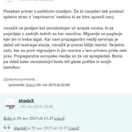
Poseben primer s političnim ozadjem. Če bi navaden laik postavil
spletno stran z 'neprimerno' vsebino bi se hitro spravili nanj.
nova24 ne jemljem kot verodostojen vir ampak novice, ki se
pojavljajo v zadnjih tednih so kar resnične. Migracije so poglavje
kjer jim ni treba lagat. Kar nam propagandni mediji servirajo je
daleč od realnega stanja, nova24 je precej bližje resnici. Verjetno
zato, ker so proti migracijam in jim resnica v tem primeru pride zelo
prav. Propagandne evropske medije so že vsi spregledali. Bomo
pa videli kako verodostojni bodo bili glede politike in svojih
lastnikov.
Zgodovina sprememb…
spremenilo:
Axbcd
(
30. nov 2015 ob 22:39
)
shadeX
::
30. nov 2015, 22:46
Kebo
je
29. nov 2015 ob 13:25
izjavil
:
bluefish
je
29. nov 2015 ob 12:57
izjavil
: