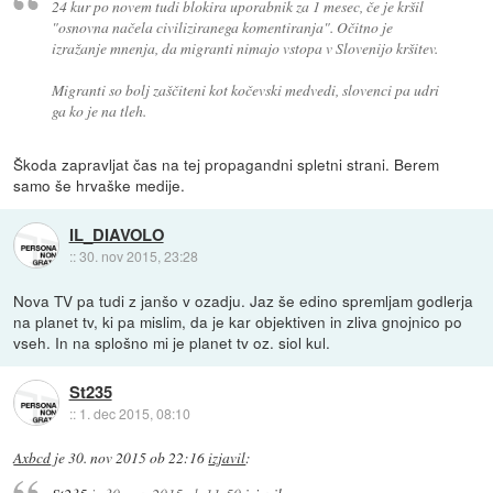
24 kur po novem tudi blokira uporabnik za 1 mesec, če je kršil
"osnovna načela civiliziranega komentiranja". Očitno je
izražanje mnenja, da migranti nimajo vstopa v Slovenijo kršitev.
Migranti so bolj zaščiteni kot kočevski medvedi, slovenci pa udri
ga ko je na tleh.
Škoda zapravljat čas na tej propagandni spletni strani. Berem
samo še hrvaške medije.
IL_DIAVOLO
::
30. nov 2015, 23:28
Nova TV pa tudi z janšo v ozadju. Jaz še edino spremljam godlerja
na planet tv, ki pa mislim, da je kar objektiven in zliva gnojnico po
vseh. In na splošno mi je planet tv oz. siol kul.
St235
::
1. dec 2015, 08:10
Axbcd
je
30. nov 2015 ob 22:16
izjavil
: