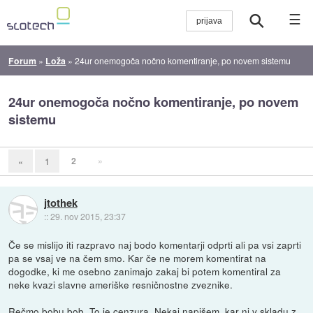
☰
Forum
»
Loža
»
24ur onemogoča nočno komentiranje, po novem sistemu
24ur onemogoča nočno komentiranje, po novem
sistemu
2
»
«
1
jtothek
::
29. nov 2015, 23:37
Če se mislijo iti razpravo naj bodo komentarji odprti ali pa vsi zaprti
pa se vsaj ve na čem smo. Kar če ne morem komentirat na
dogodke, ki me osebno zanimajo zakaj bi potem komentiral za
neke kvazi slavne ameriške resničnostne zveznike.
Rečmo bobu bob. To je cenzura. Nekaj napišem, kar ni v skladu z