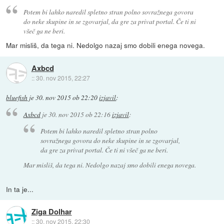
Potem bi lahko naredil spletno stran polno sovražnega govora
do neke skupine in se zgovarjal, da gre za privat portal. Če ti ni
všeč ga ne beri.
Mar misliš, da tega ni. Nedolgo nazaj smo dobili enega novega.
Axbcd
::
30. nov 2015, 22:27
bluefish
je
30. nov 2015 ob 22:20
izjavil
:
Axbcd
je
30. nov 2015 ob 22:16
izjavil
:
Potem bi lahko naredil spletno stran polno
sovražnega govora do neke skupine in se zgovarjal,
da gre za privat portal. Če ti ni všeč ga ne beri.
Mar misliš, da tega ni. Nedolgo nazaj smo dobili enega novega.
In ta je...
Ziga Dolhar
::
30. nov 2015, 22:30