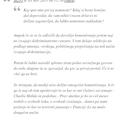
St235
je
30. nov 2015 ob 11:50
izjavil
:
Kaj spet smo pri tej nemnosti? Kdaj si boste končno
dal dopovedat, da vam nihče (razen države) ni
dolžan zagotavljat, da lahko nemoteno nakladate?
Ampak če so se že odločili da dovolijo komentiranje potem naj
ne izvajajo diskriminatorne cenzure. S tem delajo selekcijo na
podlagi mnenja, verskega, političnega prepričanja na nek način
izvajajo diskriminacijo.
Potem bi lahko naredil spletno stran polno sovražnega govora
do neke skupine in se zgovarjal, da gre za privat portal. Če ti ni
všeč ga ne beri.
Se strinjam, da mediji niso dolžni omogočat komentiranja. A če
ga že naj ob tem upoštevajo to za kar se oni (lažno) zavzemajo -
Charlie Hebdo in podobne... Prav smešno je ko so cel mesec
trobili o svobodi tiska, o svobodi izražanja... danes pa sami
počnejo to kar so teroristi januarja v Franciji. Le na malo
drugačen način.