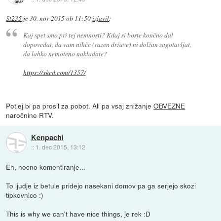
St235
je
30. nov 2015 ob 11:50
izjavil
:
Kaj spet smo pri tej nemnosti? Kdaj si boste končno dal
dopovedat, da vam nihče (razen države) ni dolžan zagotavljat,
da lahko nemoteno nakladate?
https://xkcd.com/1357/
Potlej bi pa prosil za pobot. Ali pa vsaj znižanje
OBVEZNE
naročnine RTV.
Kenpachi
::
1. dec 2015, 13:12
Eh, nocno komentiranje...
To ljudje iz betule pridejo nasekani domov pa ga serjejo skozi
tipkovnico :)
This is why we can't have nice things, je rek :D