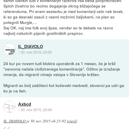
samih člankih tudi v komentarjih razkriva vsa beda povprečnežev.
Sploh živahno bo recimo dogajanje okrog bližajočega se
referenduma. Pri enem sestavku je med komentarji celo nek levak,
ki so ga desnaki zasuli z vsemi možnimi žaljivkami, na plan so
potegnili Murgle,...
Saj OK, naj ima folk svoj špas, vendar so te debate na ravno
najbolj nizkotnih pijanih gostilniških prepirov.
IL_DIAVOLO
::
30. nov 2015, 23:02
24 kur po novem tudi blokira uporabnik za 1 mesec, če je kršil
"osnovna načela civiliziranega komentiranja". Očitno je izražanje
mnenja, da migranti nimajo vstopa v Slovenijo kršitev.
Migranti so bolj zaščiteni kot kočevski medvedi, slovenci pa udri ga
ko je na tleh.
Axbcd
::
30. nov 2015, 23:06
IL_DIAVOLO
je
30. nov 2015 ob 23:02
izjavil
: