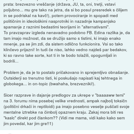
prsta: brezvezno vreščanje (država, JU, ta, oni, tretji, vstavi
poljubno... mu gre tako na jetra, da si bo posul presredek s čilijem
in se podriskal na kavč!), potem provociranje in spopadi med
političnim in ideološkimi nasprotniki in nazadnje kampanjsko
spamanje z raznimi bedastimi teorijami in "alternativami".
To pravzaprav izgleda nenavadno podobno FB. Edina razlika je, da
tam imajo možnost, da se družijo samo s tistimi, ki imajo enako
mnenje, pa se jim zdi, da sistem odlično funkcionira. Vsi so tako
klinčevo prijazni! In tudi če niso, lahko vedno najdeš par bedakov,
ki so ravno take sorte, kot ti in te bodo tolažili, opogumljali in
bodrili...
Problem je, da je to postalo pričakovano in sprejemljivo obnašanje.
Outsiderji so trenutno tisti, ki poskušajo napisati kaj tehtnega in
globokega... in on-topic (bwahaha, brezvezniki!).
Sicer razprave in dajanje predlogov za ukrepe v "baaaaww temi"
na 3. forumu nima posebej velike vrednosti, ampak najbolj toksičn
(politični drkači in reptiloidi) pa imajo posebno veselje puščati svoje
mentalne iztrebke na čimbolj opaznem kraju. Zakaj mora biti res
"kaslc" direkt pod člankom?? (Vidi me mama, vidi kako kako sem
jim povedal, kar jim gre!!1)