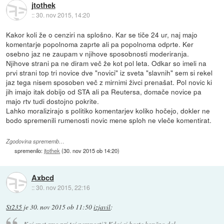
jtothek
::
30. nov 2015, 14:20
Kakor koli že o cenziri na splošno. Kar se tiče 24 ur, naj majo
komentarje popolnoma zaprte ali pa popolnoma odprte. Ker
osebno jaz ne zaupam v njihove sposobnosti moderiranja.
Njihove strani pa ne diram več že kot pol leta. Odkar so imeli na
prvi strani top tri novice dve "novici" iz sveta "slavnih" sem si rekel
jaz tega nisem sposoben več z mirnimi živci prenašat. Pol novic ki
jih imajo itak dobijo od STA ali pa Reutersa, domače novice pa
majo rtv tudi dostojno pokrite.
Lahko moralizirajo s politiko komentarjev koliko hočejo, dokler ne
bodo spremenili rumenosti novic mene sploh ne vleče komentirat.
Zgodovina sprememb…
spremenilo:
jtothek
(
30. nov 2015 ob 14:20
)
Axbcd
::
30. nov 2015, 22:16
St235
je
30. nov 2015 ob 11:50
izjavil
:
Kaj spet smo pri tej nemnosti? Kdaj si boste končno dal