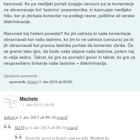
kaznovali. Ko pa medijski portali izvajajo cenzuro pa te komentarje
ne obravnavajo kot 'lastnino' posameznika, in kaznujejo medijsko
hišo, ker je zbrisala komentar na podlagi rasne, politične ali verske
diskriminacije.
Razumeš kaj hočem povedat? Ko jim ustreza bi naše komentarje
obravnavali kot našo lastnino, ko jim to ne ustreza (cenzura) pa bi
jih obravnavali kot pravica lastnika portala da komentar zbriše. Če
se gremo tako igro, da bodo naše objave naša lastnina, potem naj
to velja vedno. Takrat, ko gre za sovražni govor in takrat, ko gre za
neupravičeno brisanje naše lastnine = diskriminacija.
Zgodovina sprememb…
spremenilo:
Axbcd
(
1. dec 2015 ob 09:55
)
Machete
::
1. dec 2015, 09:59
Axbcd
je
1. dec 2015 ob 09:54
izjavil
:
St235
je
1. dec 2015 ob 08:10
izjavil
:
Sovražni govor je kazniv sam po sebi. Medtem ko