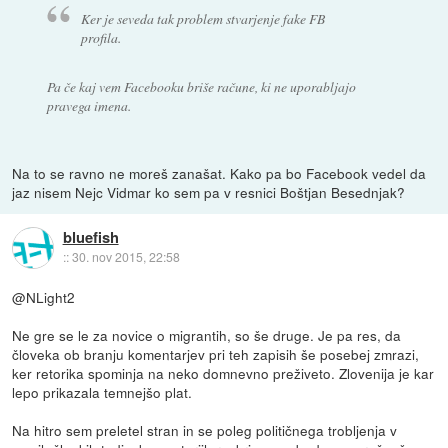
Ker je seveda tak problem stvarjenje fake FB
profila.
Pa če kaj vem Facebooku briše račune, ki ne uporabljajo
pravega imena.
Na to se ravno ne moreš zanašat. Kako pa bo Facebook vedel da
jaz nisem Nejc Vidmar ko sem pa v resnici Boštjan Besednjak?
bluefish
::
30. nov 2015, 22:58
@NLight2
Ne gre se le za novice o migrantih, so še druge. Je pa res, da
človeka ob branju komentarjev pri teh zapisih še posebej zmrazi,
ker retorika spominja na neko domnevno preživeto. Zlovenija je kar
lepo prikazala temnejšo plat.
Na hitro sem preletel stran in se poleg političnega trobljenja v