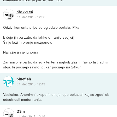
r3dkv1c4
::
1. dec 2015, 12:36
Odzivi komentatorjev so ogledalo portala. Pika.
Bišejo jih pa zato, da lahko ohranijo svoj cilj.
Širijo laži in pranje možganov.
Najlažje jih je ignorirat.
Zanimivo je pa to, da so v tej temi najbolj glasni, ravno tisti admini
st-ja, ki počnejo ravno to, kar počnejo na 24kur.
bluefish
::
1. dec 2015, 12:43
Vsekakor. Anonimni eksperiment je lepo pokazal, kaj se zgodi ob
odsotnosti moderiranja.
D3m
::
1. dec 2015, 12:49