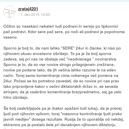
zrataj4201
::
1. dec 2015, 14:03
Očitno so nasekani nekateri tudi podnevi.In serejo po tipkovnici
pač podnevi. Kdor sere pač sere, po noči ali podnevi je popolnoma
vseeno.
Sporno je bolj to, da nam lahko "SERE" 24ur in članke, ki niso po
njihovem okusu enostavno izbrišejo. To pa je že bolj sporna
zadeva, saj pri nas ne obstaja več "neodvisnega " novinarstva.
Sporno je to, da so vse novice strogo prilagojenein zrežirane,
novice pa podane tako, da jih večina lahko razume le na eden
način. Torej samo komentiranje nima nobenega več pomena na
24ur. Počasi se bo potrebno zavedati, da so novice pri nas prav
tako pripravljene kakor v večini diktatorskih držav in, se seveda
strinjam, da je vsakršno komentiranje brezpredmetno, saj ga zelo
hitro izbrišejo.
Še bolj zaskrbljajoče pa je (kakor opažam tudi tukaj), da je precej
ljudi pod njihovim vplivom, torej "masovno kontroliranje ljudi preko
javnih medijev" dosega rezultate. Rusija že to uporablja od nekdaj,
ektremno pa je postalo šele pri današnjem njihovem diktatorju.