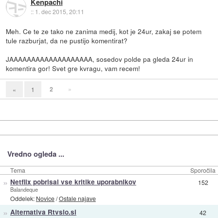
Kenpachi
::
1. dec 2015, 20:11
Meh. Ce te ze tako ne zanima medij, kot je 24ur, zakaj se potem
tule razburjat, da ne pustijo komentirat?
JAAAAAAAAAAAAAAAAAAA, sosedov polde pa gleda 24ur in
komentira gor! Svet gre kvragu, vam recem!
2
»
«
1
Vredno ogleda ...
Tema
Sporočila
»
Netflix pobrisal vse kritike uporabnikov
152
Balandeque
Oddelek:
Novice
/
Ostale najave
»
Alternativa Rtvslo.si
42