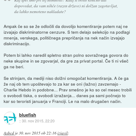
dopovedat, da vam nihče (razen države) ni dolžan zagotavljat,
da lahko nemoteno nakladate?
Ampak če so se že odločili da dovolijo komentiranje potem naj ne
izvajajo diskriminatorne cenzure. S tem delajo selekcijo na podlagi
mnenja, verskega, političnega prepričanja na nek način izvajajo
diskriminacijo.
Potem bi lahko naredil spletno stran polno sovražnega govora do
neke skupine in se zgovarjal, da gre za privat portal. Če ti ni všeč
ga ne beri.
Se strinjam, da mediji niso dolžni omogočat komentiranja. A če ga
že naj ob tem upoštevajo to za kar se oni (lažno) zavzemajo -
Charlie Hebdo in podobne... Prav smešno je ko so cel mesec trobili
o svobodi tiska, o svobodi izražanja... danes pa sami počnejo to
kar so teroristi januarja v Franciji. Le na malo drugačen način.
bluefish
::
30. nov 2015, 22:20
Axbcd
je
30. nov 2015 ob 22:16
izjavil
: