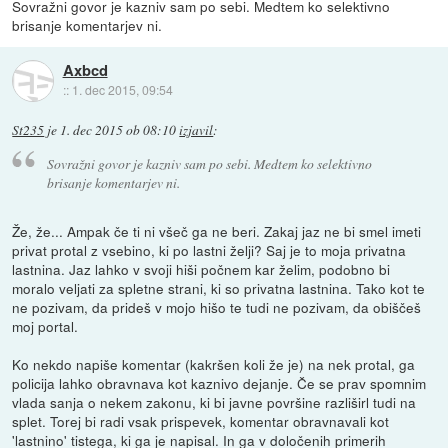
Sovražni govor je kazniv sam po sebi. Medtem ko selektivno
brisanje komentarjev ni.
Axbcd
::
1. dec 2015, 09:54
St235
je
1. dec 2015 ob 08:10
izjavil
:
Sovražni govor je kazniv sam po sebi. Medtem ko selektivno
brisanje komentarjev ni.
Že, že... Ampak če ti ni všeč ga ne beri. Zakaj jaz ne bi smel imeti
privat protal z vsebino, ki po lastni želji? Saj je to moja privatna
lastnina. Jaz lahko v svoji hiši počnem kar želim, podobno bi
moralo veljati za spletne strani, ki so privatna lastnina. Tako kot te
ne pozivam, da prideš v mojo hišo te tudi ne pozivam, da obiščeš
moj portal.
Ko nekdo napiše komentar (kakršen koli že je) na nek protal, ga
policija lahko obravnava kot kaznivo dejanje. Če se prav spomnim
vlada sanja o nekem zakonu, ki bi javne površine razliširl tudi na
splet. Torej bi radi vsak prispevek, komentar obravnavali kot
'lastnino' tistega, ki ga je napisal. In ga v določenih primerih