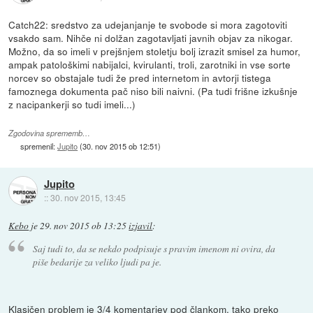
Catch22: sredstvo za udejanjanje te svobode si mora zagotoviti
vsakdo sam. Nihče ni dolžan zagotavljati javnih objav za nikogar.
Možno, da so imeli v prejšnjem stoletju bolj izrazit smisel za humor,
ampak patološkimi nabijalci, kvirulanti, troli, zarotniki in vse sorte
norcev so obstajale tudi že pred internetom in avtorji tistega
famoznega dokumenta pač niso bili naivni. (Pa tudi frišne izkušnje
z nacipankerji so tudi imeli...)
Zgodovina sprememb…
spremenil:
Jupito
(
30. nov 2015 ob 12:51
)
Jupito
::
30. nov 2015, 13:45
Kebo
je
29. nov 2015 ob 13:25
izjavil
:
Saj tudi to, da se nekdo podpisuje s pravim imenom ni ovira, da
piše bedarije za veliko ljudi pa je.
Klasičen problem je 3/4 komentarjev pod člankom, tako preko