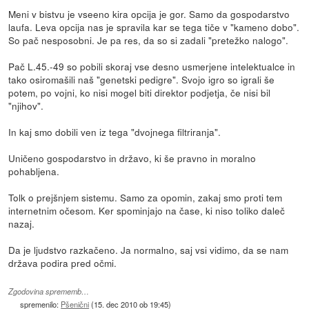
Meni v bistvu je vseeno kira opcija je gor. Samo da gospodarstvo
laufa. Leva opcija nas je spravila kar se tega tiče v "kameno dobo".
So pač nesposobni. Je pa res, da so si zadali "pretežko nalogo".
Pač L.45.-49 so pobili skoraj vse desno usmerjene intelektualce in
tako osiromašili naš "genetski pedigre". Svojo igro so igrali še
potem, po vojni, ko nisi mogel biti direktor podjetja, če nisi bil
"njihov".
In kaj smo dobili ven iz tega "dvojnega filtriranja".
Uničeno gospodarstvo in državo, ki še pravno in moralno
pohabljena.
Tolk o prejšnjem sistemu. Samo za opomin, zakaj smo proti tem
internetnim očesom. Ker spominjajo na čase, ki niso toliko daleč
nazaj.
Da je ljudstvo razkačeno. Ja normalno, saj vsi vidimo, da se nam
država podira pred očmi.
Zgodovina sprememb…
spremenilo:
Pšenični
(
15. dec 2010 ob 19:45
)