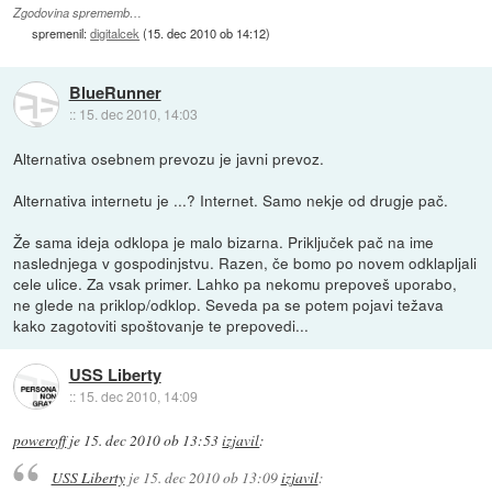
Zgodovina sprememb…
spremenil:
digitalcek
(
15. dec 2010 ob 14:12
)
BlueRunner
::
15. dec 2010, 14:03
Alternativa osebnem prevozu je javni prevoz.
Alternativa internetu je ...? Internet. Samo nekje od drugje pač.
Že sama ideja odklopa je malo bizarna. Priključek pač na ime
naslednjega v gospodinjstvu. Razen, če bomo po novem odklapljali
cele ulice. Za vsak primer. Lahko pa nekomu prepoveš uporabo,
ne glede na priklop/odklop. Seveda pa se potem pojavi težava
kako zagotoviti spoštovanje te prepovedi...
USS Liberty
::
15. dec 2010, 14:09
poweroff
je
15. dec 2010 ob 13:53
izjavil
:
USS Liberty
je
15. dec 2010 ob 13:09
izjavil
: