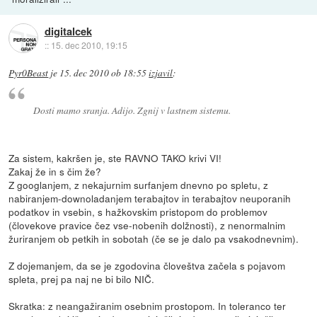
digitalcek
::
15. dec 2010, 19:15
Pyr0Beast
je
15. dec 2010 ob 18:55
izjavil
:
Dosti mamo sranja. Adijo. Zgnij v lastnem sistemu.
Za sistem, kakršen je, ste RAVNO TAKO krivi VI!
Zakaj že in s čim že?
Z googlanjem, z nekajurnim surfanjem dnevno po spletu, z
nabiranjem-downoladanjem terabajtov in terabajtov neuporanih
podatkov in vsebin, s hažkovskim pristopom do problemov
(človekove pravice čez vse-nobenih dolžnosti), z nenormalnim
žuriranjem ob petkih in sobotah (če se je dalo pa vsakodnevnim).
Z dojemanjem, da se je zgodovina človeštva začela s pojavom
spleta, prej pa naj ne bi bilo NIČ.
Skratka: z neangažiranim osebnim prostopom. In toleranco ter