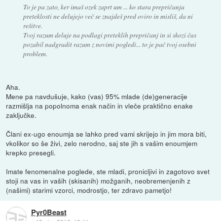
To je pa zato, ker imaš ozek zaprt um ... ko stara prepričanja
preteklosti ne delujejo več se znajdeš pred oviro in misliš, da ni
rešitve.
Tvoj razum deluje na podlagi preteklih prepričanj in si skozi čas
pozabil nadgradit razum z novimi pogledi... to je pač tvoj osebni
problem.
Aha.
Mene pa navdušuje, kako (vas) 95% mlade (de)generacije
razmišlja na popolnoma enak način in vleče praktično enake
zaključke.
Člani ex-ugo enoumja se lahko pred vami skrijejo in jim mora biti,
vkolikor so še živi, zelo nerodno, saj ste jih s vašim enoumjem
krepko presegli.
Imate fenomenalne poglede, ste mladi, pronicljivi in zagotovo svet
stoji na vas in vaših (skisanih) možganih, neobremenjenih z
(našimi) starimi vzorci, modrostjo, ter zdravo pametjo!
Pyr0Beast