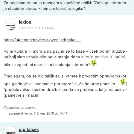
Za nepismene, pa jo navajam v zgoščeni obliki: "Odklop interneta
je stupiden ukrep, ki nima nikakršne logike".
lexios
::
15. dec 2010, 14:45
http://24ur.com/novice/slovenija/banke-...
Ko je kultura in morala na psu in se to kaže v vseh porah družbe -
najbolj skrb vzbujajoče pa je stanje duha elite in politike, ki naj bi
bila za zgled, bi moralizirali o stanju interneta?
Predlagam, da se digitalčik et. al vrnete k prvotnim opravilom (kot
npr. gledanje ali snemanje pornografije, če še prav pomnim...
),
"predstavnikom civilne družbe" pa da se problema lotijo na celovit
(pametnejši) način!
Zgodovina sprememb…
spremenil:
lexios
(
15. dec 2010 ob 14:47
)
digitalcek