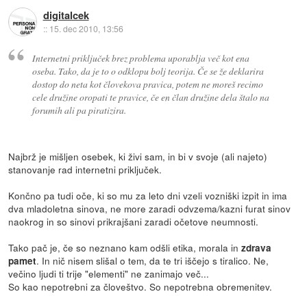
digitalcek
::
15. dec 2010, 13:56
Internetni priključek brez problema uporablja več kot ena
oseba. Tako, da je to o odklopu bolj teorija. Če se že deklarira
dostop do neta kot človekova pravica, potem ne moreš recimo
cele družine oropati te pravice, če en član družine dela štalo na
forumih ali pa piratizira.
Najbrž je mišljen osebek, ki živi sam, in bi v svoje (ali najeto)
stanovanje rad internetni priključek.
Končno pa tudi oče, ki so mu za leto dni vzeli vozniški izpit in ima
dva mladoletna sinova, ne more zaradi odvzema/kazni furat sinov
naokrog in so sinovi prikrajšani zaradi očetove neumnosti.
Tako pač je, če so neznano kam odšli etika, morala in
zdrava
. In nič nisem slišal o tem, da te tri iščejo s tiralico. Ne,
pamet
večino ljudi ti trije "elementi" ne zanimajo več...
So kao nepotrebni za človeštvo. So nepotrebna obremenitev.