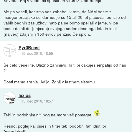
Seveda. Kaj v vodo, ali spustit en virus iz laboratorija.
Me pa veseli, ker smo vas zahebali v tem, da NAM boste z
medgeneracijsko solidarnostjo še 15 ali 20 let plačevali penzije od
vaših bednih zaslužkov, nato pa se bomo speljali v jame, vi pa
boste delali do (najmanj) svojega sedemdesetega leta in imeli
(največ) zdajšnjih 150 evrov penzije. Če sploh...
Pyr0Beast
::
15. dec 2010, 18:55
Še celo veseli te. Blazno zanimivo. In ti pričakuješ empatijo od nas
?
Dosti mamo sranja. Adijo. Zgnij v lastnem sistemu.
lexios
::
15. dec 2010, 18:57
Tebi in podobnim niti bog ne more več pomagat!
Resno, poglej kaj pišeš in ti ter tebi podobni fah idioti bi
"moralizirali"...