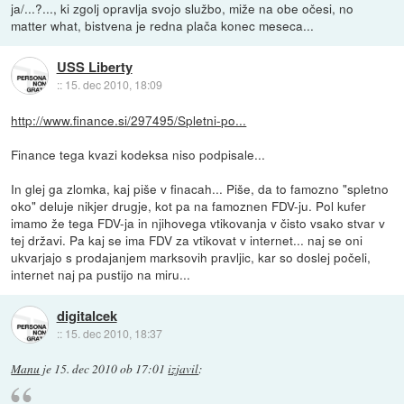
ja/...?..., ki zgolj opravlja svojo službo, miže na obe očesi, no
matter what, bistvena je redna plača konec meseca...
USS Liberty
::
15. dec 2010, 18:09
http://www.finance.si/297495/Spletni-po...
Finance tega kvazi kodeksa niso podpisale...
In glej ga zlomka, kaj piše v finacah... Piše, da to famozno "spletno
oko" deluje nikjer drugje, kot pa na famoznen FDV-ju. Pol kufer
imamo že tega FDV-ja in njihovega vtikovanja v čisto vsako stvar v
tej državi. Pa kaj se ima FDV za vtikovat v internet... naj se oni
ukvarjajo s prodajanjem marksovih pravljic, kar so doslej počeli,
internet naj pa pustijo na miru...
digitalcek
::
15. dec 2010, 18:37
Manu
je
15. dec 2010 ob 17:01
izjavil
: