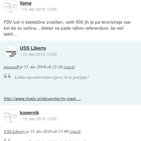
llama
::
15. dec 2010, 13:06
FDV tud ni statistično značilen, celih 500 jih je pa terorizirajo vse
kot da so večina... dokler ne pade njihov referendum, še več
takih...
USS Liberty
::
15. dec 2010, 13:09
poweroff
je
15. dec 2010 ob 12:26
izjavil
:
Lahko navedeš točno izjavo, ki to potrjuje?
http://www.rtvslo.si/slovenija/rtv-med-...
kopernik
::
15. dec 2010, 13:22
USS Liberty
je
15. dec 2010 ob 13:09
izjavil
: