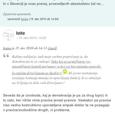
In v Sloveniji je ovac precej, prosvetljenih absolutistov žal ne...
Zgodovina sprememb…
spremenil:
lexios
(
15. dec 2010 ob 14:34
)
kpkp
::
15. dec 2010, 14:20
lexios
je
15. dec 2010 ob 14:11
izjavil
:
Kakšno naključje, tudi moje osebno prepričanje je, da
demokracija ni za vsakega!
Tako kot ni razmišljanje (oz.
uporabljanje lastnih možganov za kaj več kot rutinska opravila,
ki ostalim državljanom ne škodijo)!
Ali javno nastopanje,
izražanje lastnega mnenja in opravljanje funkcij, ki se odražajo
na življenju in delu vseh državljanov!
Seveda da je (svoboda, kaj je demokracija je pa za drug topic) in
to zato, ker nihče nima pravice jemati pravice. Vsekakor pa pravice
niso vedno kostruktivno uporabljene ampak dokler te ne posegajo
v pravice/svoboščine drugih, ni problema.