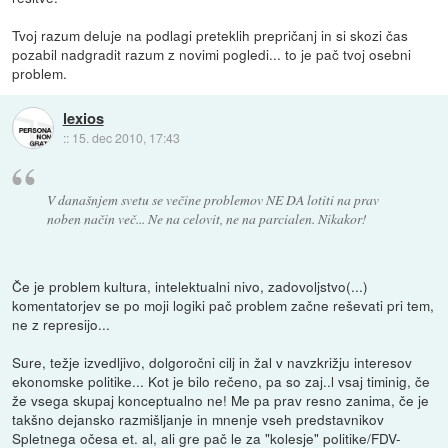
Tvoj razum deluje na podlagi preteklih prepričanj in si skozi čas
pozabil nadgradit razum z novimi pogledi... to je pač tvoj osebni
problem.
lexios
::
15. dec 2010, 17:43
V današnjem svetu se večine problemov NE DA lotiti na prav
noben način več... Ne na celovit, ne na parcialen. Nikakor!
Če je problem kultura, intelektualni nivo, zadovoljstvo(...)
komentatorjev se po moji logiki pač problem začne reševati pri tem,
ne z represijo...
Sure, težje izvedljivo, dolgoročni cilj in žal v navzkrižju interesov
ekonomske politike... Kot je bilo rečeno, pa so zaj..l vsaj timinig, če
že vsega skupaj konceptualno ne! Me pa prav resno zanima, če je
takšno dejansko razmišljanje in mnenje vseh predstavnikov
Spletnega očesa et. al, ali gre pač le za "kolesje" politike/FDV-