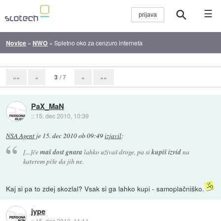
☰
Novice
»
NWO
»
Spletno oko za cenzuro interneta
3
/ 7
««
«
»
»»
PaX_MaN
::
15. dec 2010, 10:39
NSA Agent
je
15. dec 2010 ob 09:49
izjavil
:
[...]če
maš dost gnara
lahko uživaš droge, pa si
kupiš izvid
na
katerem piše da jih ne.
Kaj si pa to zdej skozlal? Vsak si ga lahko kupi - samoplačniško.
jype
::
15. dec 2010, 11:11