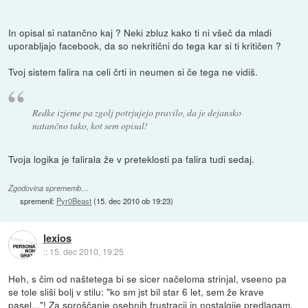
In opisal si natančno kaj ? Neki zbluz kako ti ni všeč da mladi
uporabljajo facebook, da so nekritični do tega kar si ti kritičen ?
Tvoj sistem falira na celi črti in neumen si če tega ne vidiš.
Redke izjeme pa zgolj potrjujejo pravilo, da je dejansko
natančno tako, kot sem opisal!
Tvoja logika je falirala že v preteklosti pa falira tudi sedaj.
Zgodovina sprememb…
spremenil:
Pyr0Beast
(
15. dec 2010 ob 19:23
)
lexios
::
15. dec 2010, 19:25
Heh, s čim od naštetega bi se sicer načeloma strinjal, vseeno pa
se tole sliši bolj v stilu: "ko sm jst bil star 6 let, sem že krave
pasel..."! Za sproščanje osebnih frustracij in nostalgije predlagam,