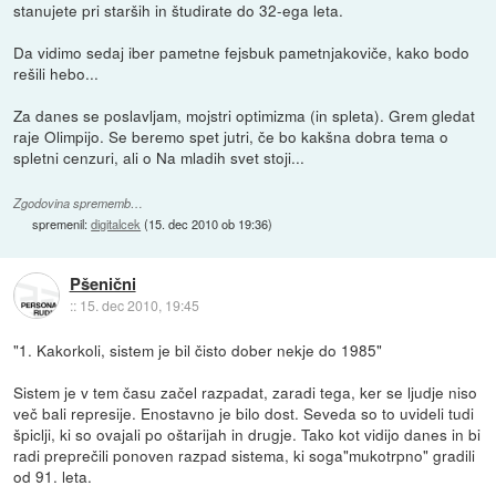
stanujete pri starših in študirate do 32-ega leta.
Da vidimo sedaj iber pametne fejsbuk pametnjakoviče, kako bodo
rešili hebo...
Za danes se poslavljam, mojstri optimizma (in spleta). Grem gledat
raje Olimpijo. Se beremo spet jutri, če bo kakšna dobra tema o
spletni cenzuri, ali o Na mladih svet stoji...
Zgodovina sprememb…
spremenil:
digitalcek
(
15. dec 2010 ob 19:36
)
Pšenični
::
15. dec 2010, 19:45
"1. Kakorkoli, sistem je bil čisto dober nekje do 1985"
Sistem je v tem času začel razpadat, zaradi tega, ker se ljudje niso
več bali represije. Enostavno je bilo dost. Seveda so to uvideli tudi
špiclji, ki so ovajali po oštarijah in drugje. Tako kot vidijo danes in bi
radi preprečili ponoven razpad sistema, ki soga"mukotrpno" gradili
od 91. leta.