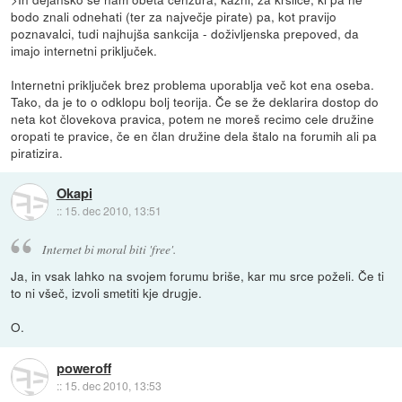
bodo znali odnehati (ter za največje pirate) pa, kot pravijo
poznavalci, tudi najhujša sankcija - doživljenska prepoved, da
imajo internetni priključek.
Internetni priključek brez problema uporablja več kot ena oseba.
Tako, da je to o odklopu bolj teorija. Če se že deklarira dostop do
neta kot človekova pravica, potem ne moreš recimo cele družine
oropati te pravice, če en član družine dela štalo na forumih ali pa
piratizira.
Okapi
::
15. dec 2010, 13:51
Internet bi moral biti 'free'.
Ja, in vsak lahko na svojem forumu briše, kar mu srce poželi. Če ti
to ni všeč, izvoli smetiti kje drugje.
O.
poweroff
::
15. dec 2010, 13:53