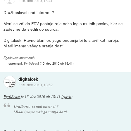
::
15. dec 2010, 18:41
Družboslovci nad internet ?
Meni se zdi da FDV postaja raje neko leglo mutnih poslov, kjer se
zadev ne da slediti do sourca.
Digitalček: Ravno člani ex-yugo enoumja bi te slavili kot heroja.
Mladi imamo vašega sranja dosti.
Zgodovina sprememb…
spremenil:
Pyr0Beast
(
15. dec 2010 ob 18:41
)
digitalcek
::
15. dec 2010, 18:52
Pyr0Beast
je
15. dec 2010 ob 18:41
izjavil
:
Družboslovci nad internet ?
Mladi imamo vašega sranja dosti.