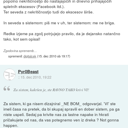
popolno nekritičnostjo do nastajajočih in dnevno prihajajočih
spletnih ekscesov (Facebook itd.).
Ter seveda z nekritičnostjo tudi do ekscesov širše.
In seveda s sistemom: piš me v uh, ter sistemom: me ne briga.
Redke izjeme pa zgolj potrjujejo pravilo, da je dejansko natančno
tako, kot sem opisal!
Zgodovina sprememb…
spremenil:
digitalcek
(
15. dec 2010 ob 19:17
)
Pyr0Beast
::
15. dec 2010, 19:22
Za sistem, kakršen je, ste RAVNO TAKO krivi VI!
Za sistem, ki ga nisem dizajniral _NE BOM_ odgovarjal. 'VI' ste
imeli časa na pretek, da bi skupaj spravili en dober sistem, pa ga
niste uspeli. Sedaj pa krivite nas za lastne napake in hkrati
pričakujete od nas, da vas potegnemo ven iz dreka ? Not gonna
happen.