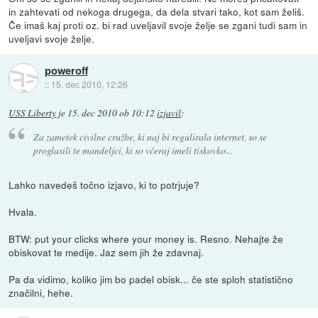
in zahtevati od nekoga drugega, da dela stvari tako, kot sam želiš.
Če imaš kaj proti oz. bi rad uveljavil svoje želje se zgani tudi sam in
uveljavi svoje želje.
poweroff
::
15. dec 2010, 12:26
USS Liberty
je
15. dec 2010 ob 10:12
izjavil
:
Za zametek civilne cružbe, ki naj bi regulirala internet, so se
proglasili te mandeljci, ki so včeraj imeli tiskovko...
Lahko navedeš točno izjavo, ki to potrjuje?
Hvala.
BTW: put your clicks where your money is. Resno. Nehajte že
obiskovat te medije. Jaz sem jih že zdavnaj.
Pa da vidimo, koliko jim bo padel obisk... če ste sploh statistično
značilni, hehe.