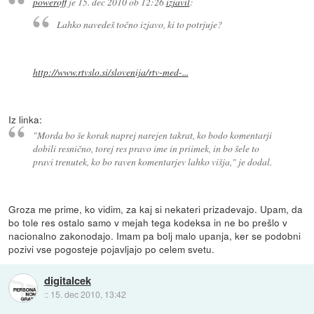
poweroff
je
15. dec 2010 ob 12:26
izjavil
:
Lahko navedeš točno izjavo, ki to potrjuje?
http://www.rtvslo.si/slovenija/rtv-med-...
Iz linka:
"Morda bo še korak naprej narejen takrat, ko bodo komentarji
dobili resnično, torej res pravo ime in priimek, in bo šele to
pravi trenutek, ko bo raven komentarjev lahko višja," je dodal.
Groza me prime, ko vidim, za kaj si nekateri prizadevajo. Upam, da
bo tole res ostalo samo v mejah tega kodeksa in ne bo prešlo v
nacionalno zakonodajo. Imam pa bolj malo upanja, ker se podobni
pozivi vse pogosteje pojavljajo po celem svetu.
digitalcek
::
15. dec 2010, 13:42