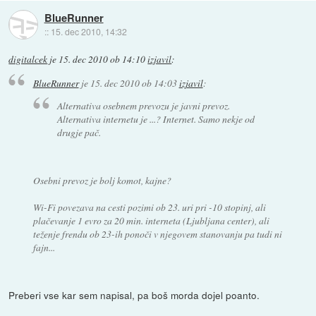
BlueRunner
::
15. dec 2010, 14:32
digitalcek
je
15. dec 2010 ob 14:10
izjavil
:
BlueRunner
je
15. dec 2010 ob 14:03
izjavil
:
Alternativa osebnem prevozu je javni prevoz.
Alternativa internetu je ...? Internet. Samo nekje od
drugje pač.
Osebni prevoz je bolj komot, kajne?
Wi-Fi povezava na cesti pozimi ob 23. uri pri -10 stopinj, ali
plačevanje 1 evro za 20 min. interneta (Ljubljana center), ali
teženje frendu ob 23-ih ponoči v njegovem stanovanju pa tudi ni
fajn...
Preberi vse kar sem napisal, pa boš morda dojel poanto.