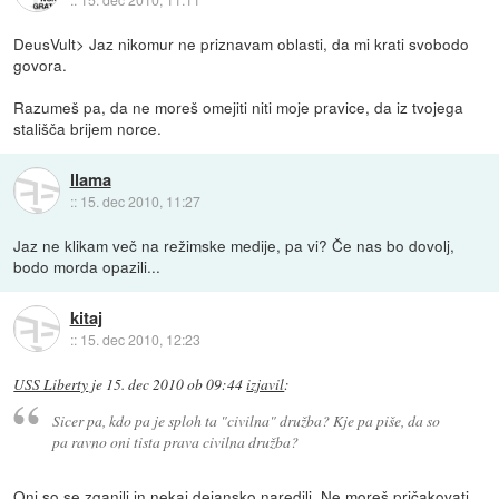
DeusVult> Jaz nikomur ne priznavam oblasti, da mi krati svobodo
govora.
Razumeš pa, da ne moreš omejiti niti moje pravice, da iz tvojega
stališča brijem norce.
llama
::
15. dec 2010, 11:27
Jaz ne klikam več na režimske medije, pa vi? Če nas bo dovolj,
bodo morda opazili...
kitaj
::
15. dec 2010, 12:23
USS Liberty
je
15. dec 2010 ob 09:44
izjavil
:
Sicer pa, kdo pa je sploh ta "civilna" družba? Kje pa piše, da so
pa ravno oni tista prava civilna družba?
Oni so se zganili in nekaj dejansko naredili. Ne moreš pričakovati