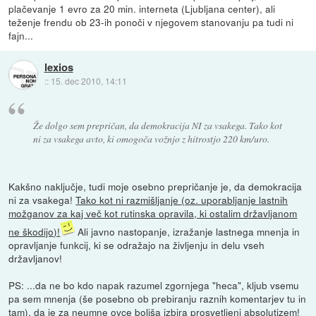
plačevanje 1 evro za 20 min. interneta (Ljubljana center), ali
teženje frendu ob 23-ih ponoči v njegovem stanovanju pa tudi ni
fajn...
lexios
::
15. dec 2010, 14:11
Že dolgo sem prepričan, da demokracija NI za vsakega. Tako kot
ni za vsakega avto, ki omogoča vožnjo z hitrostjo 220 km/uro.
Kakšno naključje, tudi moje osebno prepričanje je, da demokracija
ni za vsakega!
Tako kot ni razmišljanje (oz. uporabljanje lastnih
možganov za kaj več kot rutinska opravila, ki ostalim državljanom
ne škodijo)!
Ali javno nastopanje, izražanje lastnega mnenja in
opravljanje funkcij, ki se odražajo na življenju in delu vseh
državljanov!
PS: ...da ne bo kdo napak razumel zgornjega "heca", kljub vsemu
pa sem mnenja (še posebno ob prebiranju raznih komentarjev tu in
tam), da je za neumne ovce boljša izbira prosvetljeni absolutizem!