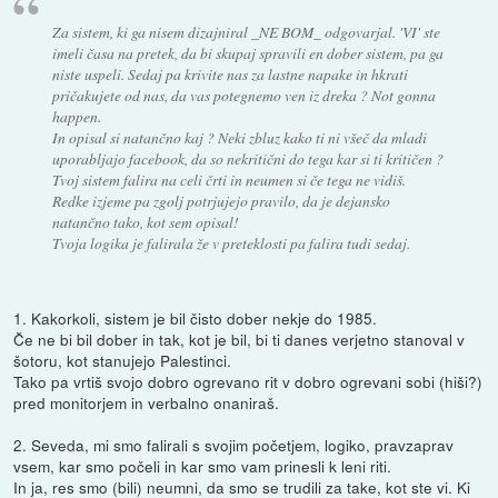
Za sistem, ki ga nisem dizajniral _NE BOM_ odgovarjal. 'VI' ste
imeli časa na pretek, da bi skupaj spravili en dober sistem, pa ga
niste uspeli. Sedaj pa krivite nas za lastne napake in hkrati
pričakujete od nas, da vas potegnemo ven iz dreka ? Not gonna
happen.
In opisal si natančno kaj ? Neki zbluz kako ti ni všeč da mladi
uporabljajo facebook, da so nekritični do tega kar si ti kritičen ?
Tvoj sistem falira na celi črti in neumen si če tega ne vidiš.
Redke izjeme pa zgolj potrjujejo pravilo, da je dejansko
natančno tako, kot sem opisal!
Tvoja logika je falirala že v preteklosti pa falira tudi sedaj.
1. Kakorkoli, sistem je bil čisto dober nekje do 1985.
Če ne bi bil dober in tak, kot je bil, bi ti danes verjetno stanoval v
šotoru, kot stanujejo Palestinci.
Tako pa vrtiš svojo dobro ogrevano rit v dobro ogrevani sobi (hiši?)
pred monitorjem in verbalno onaniraš.
2. Seveda, mi smo falirali s svojim početjem, logiko, pravzaprav
vsem, kar smo počeli in kar smo vam prinesli k leni riti.
In ja, res smo (bili) neumni, da smo se trudili za take, kot ste vi. Ki