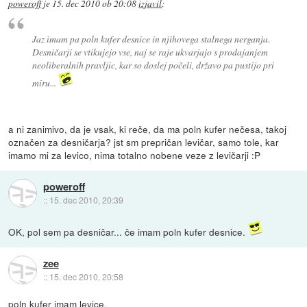
poweroff
je
15. dec 2010 ob 20:08
izjavil
:
Jaz imam pa poln kufer desnice in njihovega stalnega nerganja.
Desničarji se vtikujejo vse, naj se raje ukvarjajo s prodajanjem
neoliberalnih pravljic, kar so doslej počeli, državo pa pustijo pri
miru...
a ni zanimivo, da je vsak, ki reče, da ma poln kufer nečesa, takoj
označen za desničarja? jst sm prepričan levičar, samo tole, kar
imamo mi za levico, nima totalno nobene veze z levičarji :P
poweroff
::
15. dec 2010, 20:39
OK, pol sem pa desničar... če imam poln kufer desnice.
zee
::
15. dec 2010, 20:58
poln kufer imam levice,