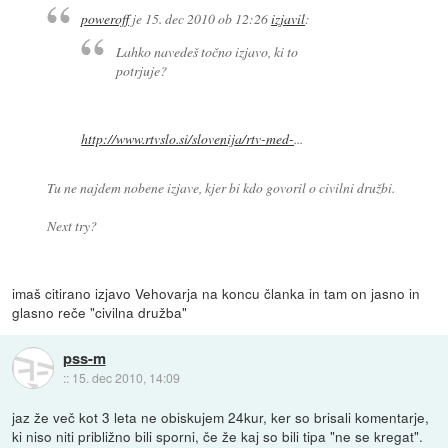
poweroff
je
15. dec 2010 ob 12:26
izjavil
:
Lahko navedeš točno izjavo, ki to
potrjuje?
http://www.rtvslo.si/slovenija/rtv-med-
...
Tu ne najdem nobene izjave, kjer bi kdo govoril o civilni družbi.
Next try?
imaš citirano izjavo Vehovarja na koncu članka in tam on jasno in
glasno reče "civilna družba"
pss-m
::
15. dec 2010, 14:09
jaz že več kot 3 leta ne obiskujem 24kur, ker so brisali komentarje,
ki niso niti približno bili sporni, če že kaj so bili tipa "ne se kregat".