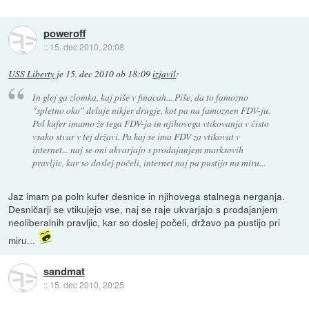
poweroff
::
15. dec 2010, 20:08
USS Liberty
je
15. dec 2010 ob 18:09
izjavil
:
In glej ga zlomka, kaj piše v finacah... Piše, da to famozno
"spletno oko" deluje nikjer drugje, kot pa na famoznen FDV-ju.
Pol kufer imamo že tega FDV-ja in njihovega vtikovanja v čisto
vsako stvar v tej državi. Pa kaj se ima FDV za vtikovat v
internet... naj se oni ukvarjajo s prodajanjem marksovih
pravljic, kar so doslej počeli, internet naj pa pustijo na miru...
Jaz imam pa poln kufer desnice in njihovega stalnega nerganja.
Desničarji se vtikujejo vse, naj se raje ukvarjajo s prodajanjem
neoliberalnih pravljic, kar so doslej počeli, državo pa pustijo pri
miru...
sandmat
::
15. dec 2010, 20:25