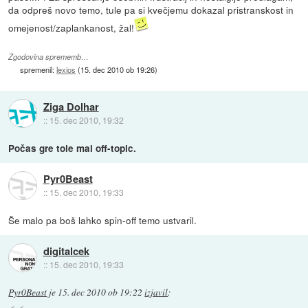
da odpreš novo temo, tule pa si kvečjemu dokazal pristranskost in
omejenost/zaplankanost, žal!
Zgodovina sprememb…
spremenil:
lexios
(
15. dec 2010 ob 19:26
)
Ziga Dolhar
::
15. dec 2010, 19:32
Počas gre tole mal off-topic.
Pyr0Beast
::
15. dec 2010, 19:33
Še malo pa boš lahko spin-off temo ustvaril.
digitalcek
::
15. dec 2010, 19:33
Pyr0Beast
je
15. dec 2010 ob 19:22
izjavil
: