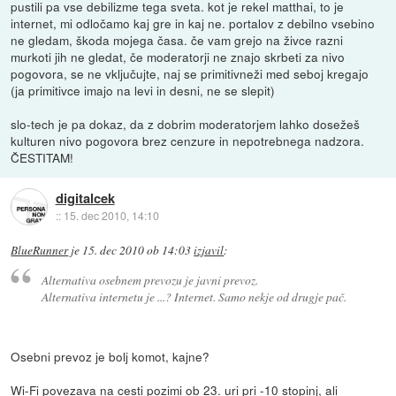
pustili pa vse debilizme tega sveta. kot je rekel matthai, to je
internet, mi odločamo kaj gre in kaj ne. portalov z debilno vsebino
ne gledam, škoda mojega časa. če vam grejo na živce razni
murkoti jih ne gledat, če moderatorji ne znajo skrbeti za nivo
pogovora, se ne vključujte, naj se primitivneži med seboj kregajo
(ja primitivce imajo na levi in desni, ne se slepit)
slo-tech je pa dokaz, da z dobrim moderatorjem lahko dosežeš
kulturen nivo pogovora brez cenzure in nepotrebnega nadzora.
ČESTITAM!
digitalcek
::
15. dec 2010, 14:10
BlueRunner
je
15. dec 2010 ob 14:03
izjavil
:
Alternativa osebnem prevozu je javni prevoz.
Alternativa internetu je ...? Internet. Samo nekje od drugje pač.
Osebni prevoz je bolj komot, kajne?
Wi-Fi povezava na cesti pozimi ob 23. uri pri -10 stopinj, ali