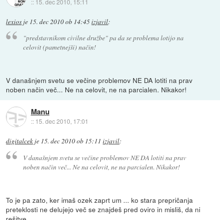
::
15. dec 2010, 15:11
lexios
je
15. dec 2010 ob 14:45
izjavil
:
"predstavnikom civilne družbe" pa da se problema lotijo na
celovit (pametnejši) način!
V današnjem svetu se večine problemov NE DA lotiti na prav
noben način več... Ne na celovit, ne na parcialen. Nikakor!
Manu
::
15. dec 2010, 17:01
digitalcek
je
15. dec 2010 ob 15:11
izjavil
:
V današnjem svetu se večine problemov NE DA lotiti na prav
noben način več... Ne na celovit, ne na parcialen. Nikakor!
To je pa zato, ker imaš ozek zaprt um ... ko stara prepričanja
preteklosti ne delujejo več se znajdeš pred oviro in misliš, da ni
rešitve.