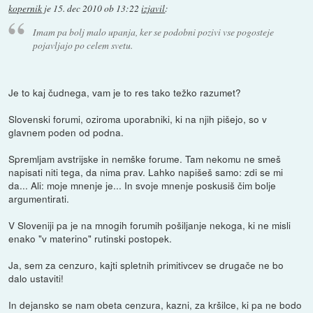
kopernik
je
15. dec 2010 ob 13:22
izjavil
:
Imam pa bolj malo upanja, ker se podobni pozivi vse pogosteje
pojavljajo po celem svetu.
Je to kaj čudnega, vam je to res tako težko razumet?
Slovenski forumi, oziroma uporabniki, ki na njih pišejo, so v
glavnem poden od podna.
Spremljam avstrijske in nemške forume. Tam nekomu ne smeš
napisati niti tega, da nima prav. Lahko napišeš samo: zdi se mi
da... Ali: moje mnenje je... In svoje mnenje poskusiš čim bolje
argumentirati.
V Sloveniji pa je na mnogih forumih pošiljanje nekoga, ki ne misli
enako "v materino" rutinski postopek.
Ja, sem za cenzuro, kajti spletnih primitivcev se drugače ne bo
dalo ustaviti!
In dejansko se nam obeta cenzura, kazni, za kršilce, ki pa ne bodo