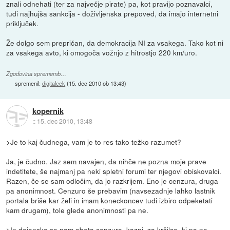
znali odnehati (ter za največje pirate) pa, kot pravijo poznavalci,
tudi najhujša sankcija - doživljenska prepoved, da imajo internetni
priključek.
Že dolgo sem prepričan, da demokracija NI za vsakega. Tako kot ni
za vsakega avto, ki omogoča vožnjo z hitrostjo 220 km/uro.
Zgodovina sprememb…
spremenil:
digitalcek
(
15. dec 2010 ob 13:43
)
kopernik
::
15. dec 2010, 13:48
>Je to kaj čudnega, vam je to res tako težko razumet?
Ja, je čudno. Jaz sem navajen, da nihče ne pozna moje prave
indetitete, še najmanj pa neki spletni forumi ter njegovi obiskovalci.
Razen, če se sam odločim, da jo razkrijem. Eno je cenzura, druga
pa anonimnost. Cenzuro še prebavim (navsezadnje lahko lastnik
portala briše kar želi in imam koneckoncev tudi izbiro odpeketati
kam drugam), tole glede anonimnosti pa ne.
>In dejansko se nam obeta cenzura, kazni, za kršilce, ki pa ne