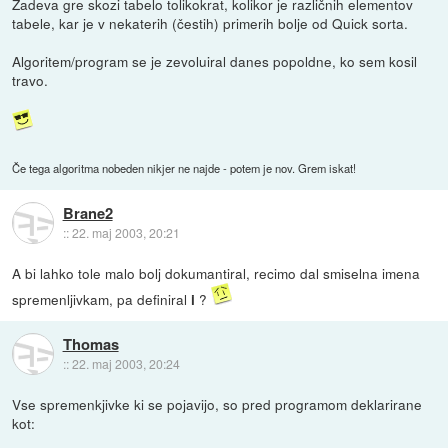
Zadeva gre skozi tabelo tolikokrat, kolikor je različnih elementov
tabele, kar je v nekaterih (čestih) primerih bolje od Quick sorta.
Algoritem/program se je zevoluiral danes popoldne, ko sem kosil
travo.
Če tega algoritma nobeden nikjer ne najde - potem je nov. Grem iskat!
Brane2
::
22. maj 2003, 20:21
A bi lahko tole malo bolj dokumantiral, recimo dal smiselna imena
spremenljivkam, pa definiral
?
i
Thomas
::
22. maj 2003, 20:24
Vse spremenkjivke ki se pojavijo, so pred programom deklarirane
kot: