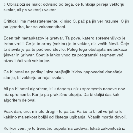
> Obrazloži še malo: odvisno od tega, če funkcija prireja vektorju
skalar, ali pa vektorju vektor.
Critticall ima metastatemente, ki niso C, pač pa jih ver razume, C jih
pa ignorira, ker so zakomentirani.
Eden teh metaukazov je $retvar. Ta pove, katero spremenljivko je
treba vrniti. Če je to array (vektor) je to vektor, niz večih števil. Čeje
to število je pa to pač eno število. Poleg tega obstajata metaukaza
$invar in $rinvar. Spet je lahko vhod za programski segment več
nizov in/ali več vektorjev.
Če bi hotel na podlagi niza prejšnjih izidov napovedati današnje
stanje, bi vektorju prirejal skalar.
Ali pa bi hotel algoritem, ki k danemu nizu sprememb napove nov
niz sprememb. Kar je pa praktično utopija. Da bi daljši čas kak
algoritem deloval.
Vsak dan, uro, minuto drugi - to pa že. Pa še ta bi bil verjetno le
kakšno malenkost boljši od čistega ugibanja. Včasih morda dovolj.
Kolikor vem, je to trenutno popularna zadeva. Iskati zakonitosti iz