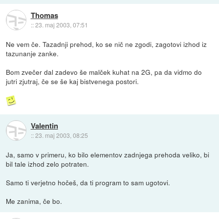
Thomas
::
23. maj 2003, 07:51
Ne vem če. Tazadnji prehod, ko se nič ne zgodi, zagotovi izhod iz
tazunanje zanke.
Bom zvečer dal zadevo še malček kuhat na 2G, pa da vidmo do
jutri zjutraj, če se še kaj bistvenega postori.
Valentin
::
23. maj 2003, 08:25
Ja, samo v primeru, ko bilo elementov zadnjega prehoda veliko, bi
bil tale izhod zelo potraten.
Samo ti verjetno hočeš, da ti program to sam ugotovi.
Me zanima, če bo.