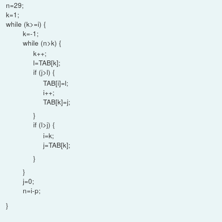
n=29;
k=1;
while (k>=i) {
k=-1;
while (n>k) {
k++;
l=TAB[k];
if (j>l) {
TAB[i]=l;
i++;
TAB[k]=j;
}
if (l>j) {
i=k;
j=TAB[k];
}
}
j=0;
n=i-p;
}