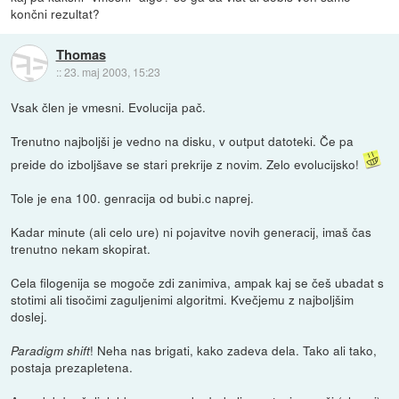
končni rezultat?
Thomas
::
23. maj 2003, 15:23
Vsak člen je vmesni. Evolucija pač.
Trenutno najboljši je vedno na disku, v output datoteki. Če pa
preide do izboljšave se stari prekrije z novim. Zelo evolucijsko!
Tole je ena 100. genracija od bubi.c naprej.
Kadar minute (ali celo ure) ni pojavitve novih generacij, imaš čas
trenutno nekam skopirat.
Cela filogenija se mogoče zdi zanimiva, ampak kaj se češ ubadat s
stotimi ali tisočimi zaguljenimi algoritmi. Kvečjemu z najboljšim
doslej.
! Neha nas brigati, kako zadeva dela. Tako ali tako,
Paradigm shift
postaja prezapletena.