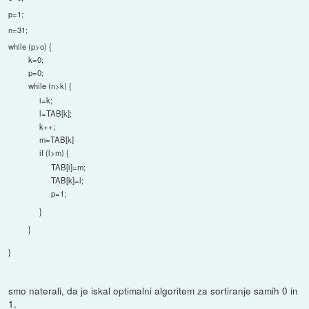
p=1;
n=31;
while (p>o) {
k=0;
p=0;
while (n>k) {
i=k;
l=TAB[k];
k++;
m=TAB[k]
if (l>m) {
TAB[i]=m;
TAB[k]=l;
p=1;
}
}
}
smo naterali, da je iskal optimalni algoritem za sortiranje samih 0 in
1.