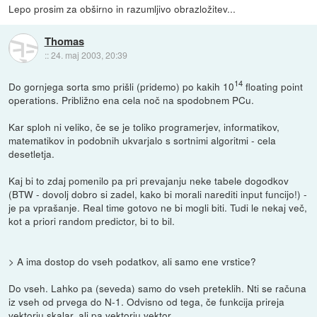
Lepo prosim za obširno in razumljivo obrazložitev...
Thomas
::
24. maj 2003, 20:39
14
Do gornjega sorta smo prišli (pridemo) po kakih 10
floating point
operations. Približno ena cela noč na spodobnem PCu.
Kar sploh ni veliko, če se je toliko programerjev, informatikov,
matematikov in podobnih ukvarjalo s sortnimi algoritmi - cela
desetletja.
Kaj bi to zdaj pomenilo pa pri prevajanju neke tabele dogodkov
(BTW - dovolj dobro si zadel, kako bi morali narediti input funcijo!) -
je pa vprašanje. Real time gotovo ne bi mogli biti. Tudi le nekaj več,
kot a priori random predictor, bi to bil.
> A ima dostop do vseh podatkov, ali samo ene vrstice?
Do vseh. Lahko pa (seveda) samo do vseh preteklih. Nti se računa
iz vseh od prvega do N-1. Odvisno od tega, če funkcija prireja
vektorju skalar, ali pa vektorju vektor.