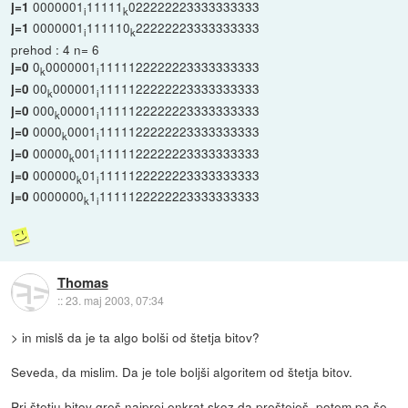
0000001
11111
022222223333333333
j=1
i
k
0000001
111110
22222223333333333
j=1
i
k
prehod : 4 n= 6
0
0000001
1111122222223333333333
j=0
k
i
00
000001
1111122222223333333333
j=0
k
i
000
00001
1111122222223333333333
j=0
k
i
0000
0001
1111122222223333333333
j=0
k
i
00000
001
1111122222223333333333
j=0
k
i
000000
01
1111122222223333333333
j=0
k
i
0000000
1
1111122222223333333333
j=0
k
i
Thomas
::
23. maj 2003, 07:34
> in mislš da je ta algo bolši od štetja bitov?
Seveda, da mislim. Da je tole boljši algoritem od štetja bitov.
Pri štetju bitov greš najprej enkrat skoz da prešteješ, potem pa še