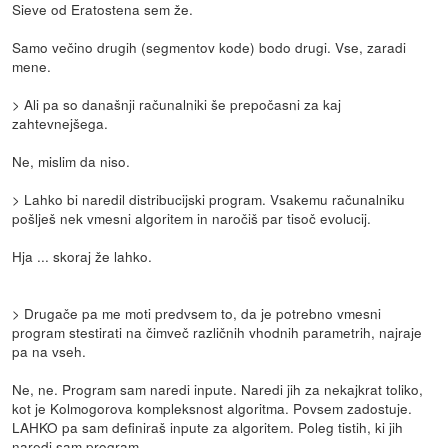
Sieve od Eratostena sem že.
Samo večino drugih (segmentov kode) bodo drugi. Vse, zaradi
mene.
> Ali pa so današnji računalniki še prepočasni za kaj
zahtevnejšega.
Ne, mislim da niso.
> Lahko bi naredil distribucijski program. Vsakemu računalniku
pošlješ nek vmesni algoritem in naročiš par tisoč evolucij.
Hja ... skoraj že lahko.
> Drugače pa me moti predvsem to, da je potrebno vmesni
program stestirati na čimveč različnih vhodnih parametrih, najraje
pa na vseh.
Ne, ne. Program sam naredi inpute. Naredi jih za nekajkrat toliko,
kot je Kolmogorova kompleksnost algoritma. Povsem zadostuje.
LAHKO pa sam definiraš inpute za algoritem. Poleg tistih, ki jih
naredi sam program.