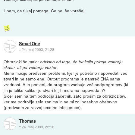
Upam, da ti kaj pomaga. Če ne, še vprašaj!
SmartOne
::
24. maj 2003, 21:28
Obrazloži še malo:
odvisno od tega, če funkcija prireja vektorju
.
skalar, ali pa vektorju vektor
Mene mučijo predvsem problemi, kjer je potrebno napovedati več
stvari in ne samo ene. Output programa je namreč ENA sama
vrednost. A to pomeni, da program vsebuje več podprogramov (ki
jih je toliko kolikor je stvari ki jih moramo napovedati)?
Sicer sem na tem področju začetnik, zato prosim za obrazložitev,
ker me področje zelo zanima in se mi zdi posebno obetavno
(predvsem za razvoj umetne inteligence).
Thomas
::
24. maj 2003, 22:16