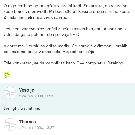
O algoritmih se ne razmišlja v strojni kodi. Smatra se, da v strojno
kodo bomo že prevedli. Pa bodi x86 ali kakšna druga strojna koda.
Z malo manj ali malo več cacheja.
Jest sem zadevo sicer začel z nekim assemblerjem - ampak sem
videl, da ga je potem treba prevajati v C.
Algoritemski koraki so edino merilo. Če narediš v čimmanj korakih,
bo implementacija v assembler v splošnem lažja.
Tole konkretno, se da kompilirati kar v C++ compilerju. Direktno.
Vesoljc
::
24. maj 2003, 13:19
the light just hit me...
Thomas
::
24. maj 2003, 13:27