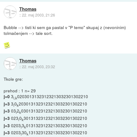
Thomas
::
22. maj 2003, 21:26
Bubble --> tisti ki sem ga pastal v "P temo" skupaj z (nevoninim)
tolmačenjem --> tale sort.
Thomas
::
22. maj 2003, 23:32
Tkole gre:
prehod : 1 n= 29
3
02030131323123213032301302210
j=0
i,k
3
0
2030131323123213032301302210
j=3
i
k
03
2
030131323123213032301302210
j=3
i
k
023
0
30131323123213032301302210
j=3
i
k
0203
3
0131323123213032301302210
j=3
i
k
0203
30
131323123213032301302210
j=3
i
k