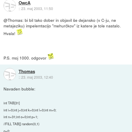
OwcA
::
23. maj 2003, 11:50
@Thomas: bi bil tako dober in objavil še dejansko (v C-ju, ne
metajeziku) impelemtacijo "mehurčkov" iz katere je tole nastalo.
Hvala!
P.S. moj 1000. odgovor
Thomas
::
23. maj 2003, 12:40
Navaden bubble:
int TAB[31]
int i=0;int j=0;int k=0;int l=0;int m=0;
int n=31;int o=0;int p=1;
//FILL TAB[] random(0,1)
o=0;