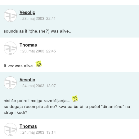
Vesoljc
::
23. maj 2003, 22:41
sounds as if it(he,she?) was alive...
Thomas
::
23. maj 2003, 22:45
If
was alive.
ver
Vesoljc
::
24. maj 2003, 13:07
nisi še potrdil mojga razmišljanja...
se dogaja recompile ali ne? kwa pa če bi to počel "dinamično" na
strojni kodi?
Thomas
::
24. maj 2003, 13:14