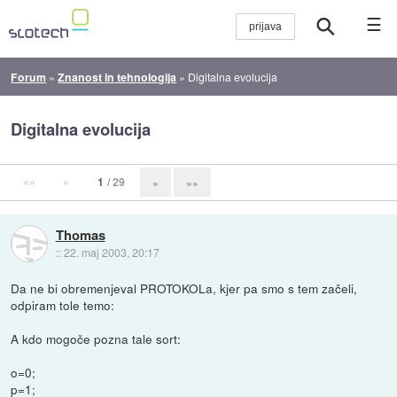
☰
Forum
»
Znanost in tehnologija
»
Digitalna evolucija
Digitalna evolucija
««
«
1
/ 29
»
»»
Thomas
::
22. maj 2003, 20:17
Da ne bi obremenjeval PROTOKOLa, kjer pa smo s tem začeli,
odpiram tole temo:
A kdo mogoče pozna tale sort:
o=0;
p=1;