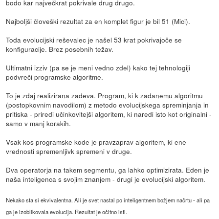
bodo kar največkrat pokrivale drug drugo.
Najboljši človeški rezultat za en komplet figur je bil 51 (Mici).
Toda evolucijski reševalec je našel 53 krat pokrivajoče se
konfiguracije. Brez posebnih težav.
Ultimatni izziv (pa se je meni vedno zdel) kako tej tehnologiji
podvreči programske algoritme.
To je zdaj realizirana zadeva. Program, ki k zadanemu algoritmu
(postopkovnim navodilom) z metodo evolucijskega spreminjanja in
pritiska - priredi učinkovitejši algoritem, ki naredi isto kot originalni -
samo v manj korakih.
Vsak kos programske kode je pravzaprav algoritem, ki ene
vrednosti spremenljivk spremeni v druge.
Dva operatorja na takem segmentu, ga lahko optimizirata. Eden je
naša inteligenca s svojim znanjem - drugi je evolucijski algoritem.
Nekako sta si ekvivalentna. Ali je svet nastal po inteligentnem božjem načrtu - ali pa
ga je izoblikovala evolucija. Rezultat je očitno isti.