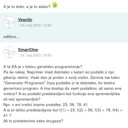
A je to dobr, a je to slabo?
Vesoljc
::
24. maj 2003, 13:43
odlično...
SmartOne
::
24. maj 2003, 19:55
A ta EA je v bistvu genetsko programiranje?
Pa še nekaj. Naprimer imaš datoteko v kateri so podatki o npr.
gibanju delnic. Vsak dan je podan v svoji vrstici. Zanima me kako
"Generator Programov" črpa podatke iz te datoteke, ko testira
generirani program. A ima dostop do vseh podatkov, ali samo ene
vrstice? A so podatki predstavljeni kot funkcija ene spremenljivke
ali več spremenljivk?
Npr. v eni vrstici imamo podatke: 23, 56, 78, 41
A si to lahko predstavljamo kot f(1) = 23, f(2) = 56, f(3) = 78, f(4) =
41 ?
Ali to predstavimo kako drugace?