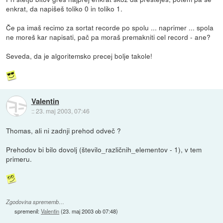
enkrat, da napišeš toliko 0 in toliko 1.
Če pa imaš recimo za sortat recorde po spolu ... naprimer ... spola
ne moreš kar napisati, pač pa moraš premakniti cel record - ane?
Seveda, da je algoritemsko precej bolje takole!
Valentin
::
23. maj 2003, 07:46
Thomas, ali ni zadnji prehod odveč ?
Prehodov bi bilo dovolj (število_različnih_elementov - 1), v tem
primeru.
Zgodovina sprememb…
spremenil:
Valentin
(
23. maj 2003 ob 07:48
)