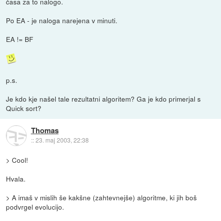
časa za to nalogo.
Po EA - je naloga narejena v minuti.
EA != BF
p.s.
Je kdo kje našel tale rezultatni algoritem? Ga je kdo primerjal s
Quick sort?
Thomas
::
23. maj 2003, 22:38
> Cool!
Hvala.
> A imaš v mislih še kakšne (zahtevnejše) algoritme, ki jih boš
podvrgel evolucijo.