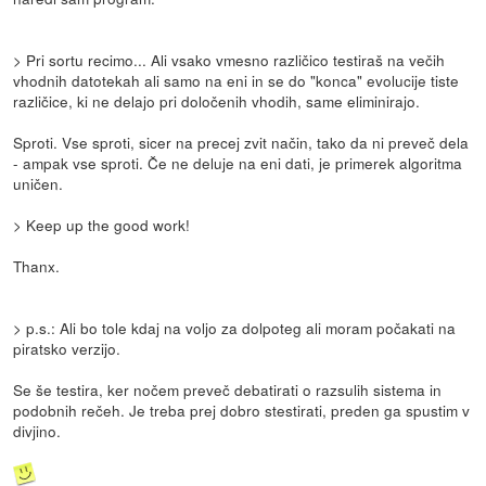
> Pri sortu recimo... Ali vsako vmesno različico testiraš na večih
vhodnih datotekah ali samo na eni in se do "konca" evolucije tiste
različice, ki ne delajo pri določenih vhodih, same eliminirajo.
Sproti. Vse sproti, sicer na precej zvit način, tako da ni preveč dela
- ampak vse sproti. Če ne deluje na eni dati, je primerek algoritma
uničen.
> Keep up the good work!
Thanx.
> p.s.: Ali bo tole kdaj na voljo za dolpoteg ali moram počakati na
piratsko verzijo.
Se še testira, ker nočem preveč debatirati o razsulih sistema in
podobnih rečeh. Je treba prej dobro stestirati, preden ga spustim v
divjino.