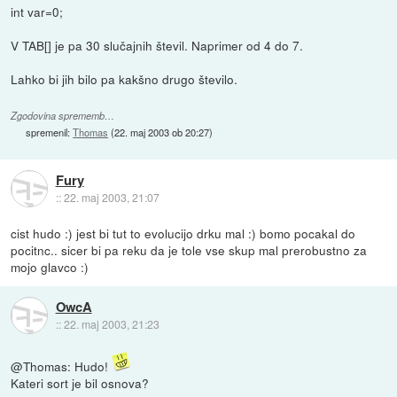
int var=0;
V TAB[] je pa 30 slučajnih števil. Naprimer od 4 do 7.
Lahko bi jih bilo pa kakšno drugo število.
Zgodovina sprememb…
spremenil:
Thomas
(
22. maj 2003 ob 20:27
)
Fury
::
22. maj 2003, 21:07
cist hudo :) jest bi tut to evolucijo drku mal :) bomo pocakal do
pocitnc.. sicer bi pa reku da je tole vse skup mal prerobustno za
mojo glavco :)
OwcA
::
22. maj 2003, 21:23
@Thomas: Hudo!
Kateri sort je bil osnova?