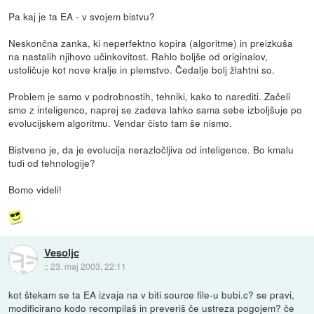
Pa kaj je ta EA - v svojem bistvu?
Neskončna zanka, ki neperfektno kopira (algoritme) in preizkuša
na nastalih njihovo učinkovitost. Rahlo boljše od originalov,
ustoličuje kot nove kralje in plemstvo. Čedalje bolj žlahtni so.
Problem je samo v podrobnostih, tehniki, kako to narediti. Začeli
smo z inteligenco, naprej se zadeva lahko sama sebe izboljšuje po
evolucijskem algoritmu. Vendar čisto tam še nismo.
Bistveno je, da je evolucija nerazločljiva od inteligence. Bo kmalu
tudi od tehnologije?
Bomo videli!
Vesoljc
::
23. maj 2003, 22:11
kot štekam se ta EA izvaja na v biti source file-u bubi.c? se pravi,
modificirano kodo recompilaš in preveriš če ustreza pogojem? če