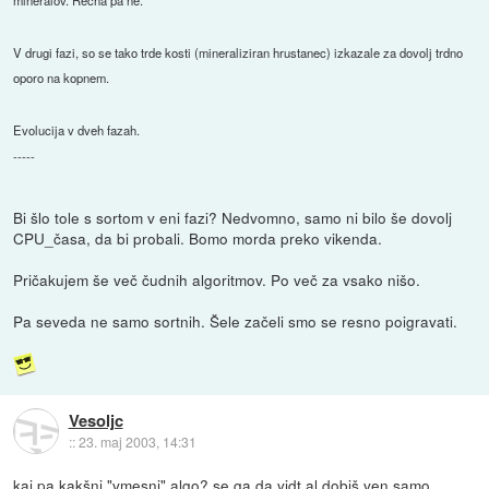
mineralov. Rečna pa ne.
V drugi fazi, so se tako trde kosti (mineraliziran hrustanec) izkazale za dovolj trdno
oporo na kopnem.
Evolucija v dveh fazah.
-----
Bi šlo tole s sortom v eni fazi? Nedvomno, samo ni bilo še dovolj
CPU_časa, da bi probali. Bomo morda preko vikenda.
Pričakujem še več čudnih algoritmov. Po več za vsako nišo.
Pa seveda ne samo sortnih. Šele začeli smo se resno poigravati.
Vesoljc
::
23. maj 2003, 14:31
kaj pa kakšni "vmesni" algo? se ga da vidt al dobiš ven samo