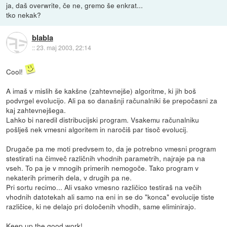
ja, daš overwrite, če ne, gremo še enkrat...
tko nekak?
blabla
::
23. maj 2003, 22:14
Cool!
A imaš v mislih še kakšne (zahtevnejše) algoritme, ki jih boš
podvrgel evolucijo. Ali pa so današnji računalniki še prepočasni za
kaj zahtevnejšega.
Lahko bi naredil distribucijski program. Vsakemu računalniku
pošlješ nek vmesni algoritem in naročiš par tisoč evolucij.
Drugače pa me moti predvsem to, da je potrebno vmesni program
stestirati na čimveč različnih vhodnih parametrih, najraje pa na
vseh. To pa je v mnogih primerih nemogoče. Tako program v
nekaterih primerih dela, v drugih pa ne.
Pri sortu recimo... Ali vsako vmesno različico testiraš na večih
vhodnih datotekah ali samo na eni in se do "konca" evolucije tiste
različice, ki ne delajo pri določenih vhodih, same eliminirajo.
Keep up the good work!