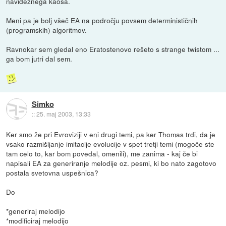
navideznega kaosa.
Meni pa je bolj všeč EA na področju povsem determinističnih
(programskih) algoritmov.
Ravnokar sem gledal eno Eratostenovo rešeto s strange twistom ...
ga bom jutri dal sem.
Simko
::
25. maj 2003, 13:33
Ker smo že pri Evroviziji v eni drugi temi, pa ker Thomas trdi, da je
vsako razmišljanje imitacije evolucije v spet tretji temi (mogoče ste
tam celo to, kar bom povedal, omenili), me zanima - kaj če bi
napisali EA za generiranje melodije oz. pesmi, ki bo nato zagotovo
postala svetovna uspešnica?
Do
*generiraj melodijo
*modificiraj melodijo