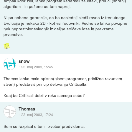
Ampak kdor želi, lahko program kadarkoli zaustavi, preuči (shrani)
algoritem - in požene od tam naprej.
Ni pa nobene garancije, da bo naslednji sledil ravno iz trenutnega.
Evolucija je nekako 2D - kot vsi rodovniki. Vedno se lahko povzpne
nek neprestolonaslednik iz daljne stričeve loze in prevzame
prvenstvo.
snow
::
23. maj 2003, 15:45
Thomas lahko malo opisno(nisem programer, približno razumem
stvari) predstaviš princip delovanja Critticalla.
Kdaj bo Critticall dobil v roke samega sebe?
Thomas
::
23. maj 2003, 17:24
Bom se razpisal o tem - zvečer predvidoma.