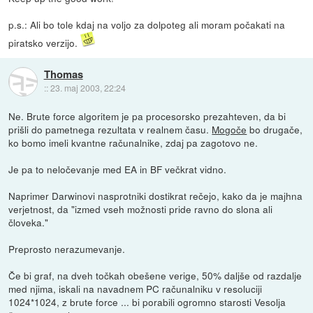
p.s.: Ali bo tole kdaj na voljo za dolpoteg ali moram počakati na
piratsko verzijo.
Thomas
::
23. maj 2003, 22:24
Ne. Brute force algoritem je pa procesorsko prezahteven, da bi
prišli do pametnega rezultata v realnem času.
Mogoče
bo drugače,
ko bomo imeli kvantne računalnike, zdaj pa zagotovo ne.
Je pa to neločevanje med EA in BF večkrat vidno.
Naprimer Darwinovi nasprotniki dostikrat rečejo, kako da je majhna
verjetnost, da "izmed vseh možnosti pride ravno do slona ali
človeka."
Preprosto nerazumevanje.
Če bi graf, na dveh točkah obešene verige, 50% daljše od razdalje
med njima, iskali na navadnem PC računalniku v resoluciji
1024*1024, z brute force ... bi porabili ogromno starosti Vesolja