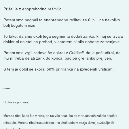
Prišel je z enoprehodno rešitvijo.
Potem smo pognali to enoprehodno rešitev za 0 in 1 na nekoliko
bolj bogatem nizu.
To tako, da smo okoli tega segmenta dodali zanko, ki naj se izvaja
dokler ni naletel na prehod, v katerem ni bilo nobene zamenjave.
Potem smo vrgli zadevo še enkrat v
, da je poštudiral, da
Critticall
mu ni treba delati zank do konca, pač pa gre lahko prej ven.
S tem je dobil še skoraj 50% prihranka na izvedenih vrsticah.
------
Biološka primera:
Morske ribe, ki so šle v reke, so razvile kosti, ko so v hrustancih začele kopičiti
minerale. Morska riba hrustančnica ima okoli sebe v morju dovolj raztopljenih