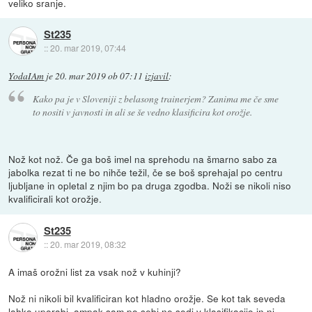
veliko sranje.
St235
::
20. mar 2019, 07:44
YodaIAm
je
20. mar 2019 ob 07:11
izjavil
:
Kako pa je v Sloveniji z belasong trainerjem? Zanima me če sme
to nositi v javnosti in ali se še vedno klasificira kot orožje.
Nož kot nož. Če ga boš imel na sprehodu na šmarno sabo za
jabolka rezat ti ne bo nihče težil, če se boš sprehajal po centru
ljubljane in opletal z njim bo pa druga zgodba. Noži se nikoli niso
kvalificirali kot orožje.
St235
::
20. mar 2019, 08:32
A imaš orožni list za vsak nož v kuhinji?
Nož ni nikoli bil kvalificiran kot hladno orožje. Se kot tak seveda
lahko uporabi, ampak sam po sebi ne sodi v klasifikacijo in ni