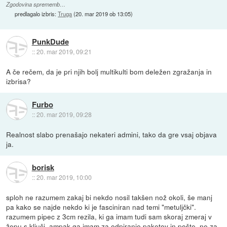
Zgodovina sprememb…
predlagalo izbris:
Truga
(
20. mar 2019 ob 13:05
)
PunkDude
::
20. mar 2019, 09:21
A če rečem, da je pri njih bolj multikulti bom deležen zgražanja in
izbrisa?
Furbo
::
20. mar 2019, 09:28
Realnost slabo prenašajo nekateri admini, tako da gre vsaj objava
ja.
borisk
::
20. mar 2019, 10:00
sploh ne razumem zakaj bi nekdo nosil takšen nož okoli, še manj
pa kako se najde nekdo ki je fasciniran nad temi "metuljčki".
razumem pipec z 3cm rezila, ki ga imam tudi sam skoraj zmeraj v
žepu s ključi, ampak ga imam za odpiranje paketov in pošte, ne za