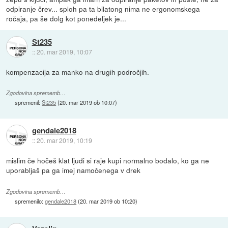
odpiranje črev... sploh pa ta bilatong nima ne ergonomskega
ročaja, pa še dolg kot ponedeljek je...
St235
::
20. mar 2019, 10:07
kompenzacija za manko na drugih področjih.
Zgodovina sprememb…
spremenil:
St235
(
20. mar 2019 ob 10:07
)
gendale2018
::
20. mar 2019, 10:19
mislim če hočeš klat ljudi si raje kupi normalno bodalo, ko ga ne
uporabljaš pa ga imej namočenega v drek
Zgodovina sprememb…
spremenilo:
gendale2018
(
20. mar 2019 ob 10:20
)