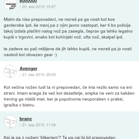
#000000
::
20. sep 2015, 15:57
Mislm da niso prepovadani, ne moreš pa ga nosit kot kos
garderobe ipd, še manj pa z njim javno nastopat, ker ti bo policija
takoj izdala plačilni nalog nož pa zasegla, čeprav ga lahko legalno
kupiš v trgovini, enako kot kuhinjski nož, olfa nož, skalpel ipd.
te zadeve so pač mišljene da jih lahko kupiš, ne moreš pa jo nosti
naokoli kot obvezen gear :)
Avenger
::
21. sep 2015, 09:00
Kot večina nožev tudi ta ni prepovedan, če ima rezilo samo na eni
strani. Imam enega že več kot desetletje, ampka ne vem za kakšen
trening ga misliš imet, ker je popolnoma neuporaben v praksi,
igračka v bistvu.
branc
::
21. sep 2015, 11:06
Kaj je pa z nožem 'klikerjem'? Ta pa naj bi bil prepovedan.