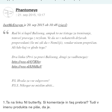
Phantomeye
::
21. sep 2015, 13:17
JustMeErazem
je
20. sep 2015 ob 10:48
izjavil
:
Rad bi si kupil Balisong, ampak to ne tistega za treniranje,
temveč pravega z rezilom. Ve da so v nekaterih državah
prepovedani (Se mi zdi da v Nemčiji), vendar nisem prepričan.
Ali kdo kaj ve glede tega?
Dva linka (Prvi za pravi Balisong, drugi za vadbenega):
http://goo.gl/Q7RYpz
http://goo.gl/kN6HaV
P.S. Hvala za vse odgovore!
P.S.S. Nikogar ne mislim ubiti...
1.Ta na linku NI butterfly. Si komentarje in faq prebral? Tudi v
imenu produkta ne piše, da je.