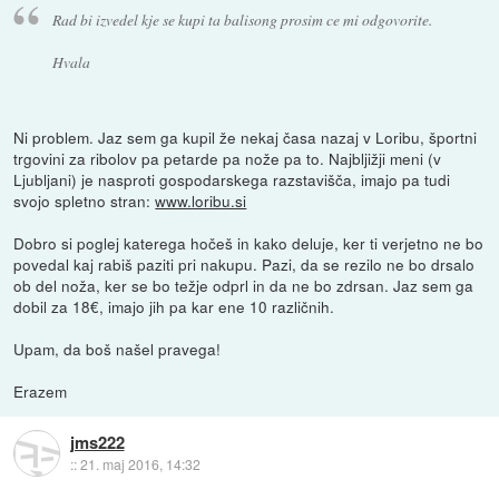
Rad bi izvedel kje se kupi ta balisong prosim ce mi odgovorite.
Hvala
Ni problem. Jaz sem ga kupil že nekaj časa nazaj v Loribu, športni
trgovini za ribolov pa petarde pa nože pa to. Najbljižji meni (v
Ljubljani) je nasproti gospodarskega razstavišča, imajo pa tudi
svojo spletno stran:
www.loribu.si
Dobro si poglej katerega hočeš in kako deluje, ker ti verjetno ne bo
povedal kaj rabiš paziti pri nakupu. Pazi, da se rezilo ne bo drsalo
ob del noža, ker se bo težje odprl in da ne bo zdrsan. Jaz sem ga
dobil za 18€, imajo jih pa kar ene 10 različnih.
Upam, da boš našel pravega!
Erazem
jms222
::
21. maj 2016, 14:32