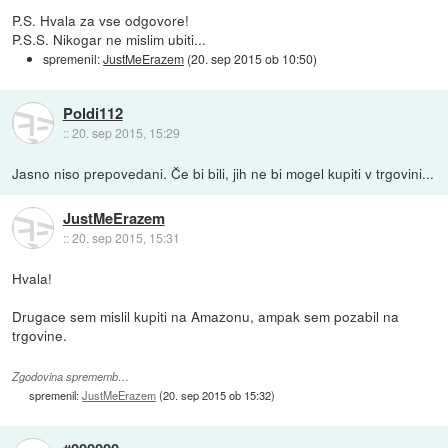
P.S. Hvala za vse odgovore!
P.S.S. Nikogar ne mislim ubiti...
spremenil:
JustMeErazem
(
20. sep 2015 ob 10:50
)
Poldi112
::
20. sep 2015, 15:29
Jasno niso prepovedani. Če bi bili, jih ne bi mogel kupiti v trgovini...
JustMeErazem
::
20. sep 2015, 15:31
Hvala!
Drugace sem mislil kupiti na Amazonu, ampak sem pozabil na
trgovine.
Zgodovina sprememb…
spremenil:
JustMeErazem
(
20. sep 2015 ob 15:32
)