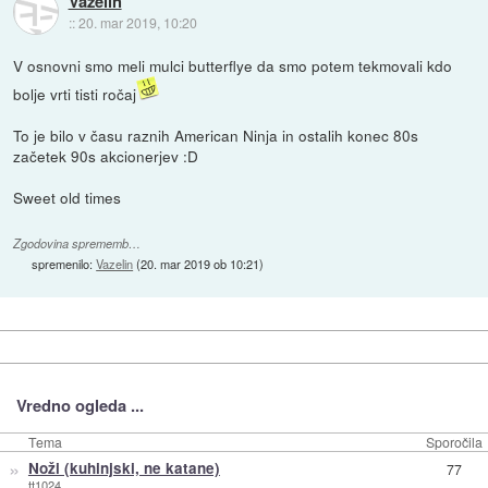
Vazelin
::
20. mar 2019, 10:20
V osnovni smo meli mulci butterflye da smo potem tekmovali kdo
bolje vrti tisti ročaj
To je bilo v času raznih American Ninja in ostalih konec 80s
začetek 90s akcionerjev :D
Sweet old times
Zgodovina sprememb…
spremenilo:
Vazelin
(
20. mar 2019 ob 10:21
)
Vredno ogleda ...
Tema
Sporočila
»
Noži (kuhinjski, ne katane)
77
tt1024