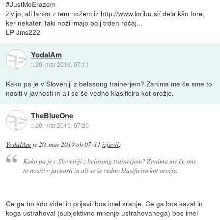
#JustMeErazem
živijo, ali lahko z tem nožem iz
http://www.loribu.si/
dela kšn fore,
ker nekateri taki noži imajo bolj trden ročaj...
LP Jms222
YodaIAm
::
20. mar 2019, 07:11
Kako pa je v Sloveniji z belasong trainerjem? Zanima me če sme to
nositi v javnosti in ali se še vedno klasificira kot orožje.
TheBlueOne
::
20. mar 2019, 07:20
YodaIAm
je
20. mar 2019 ob 07:11
izjavil
:
Kako pa je v Sloveniji z belasong trainerjem? Zanima me če sme
to nositi v javnosti in ali se še vedno klasificira kot orožje.
Ce ga bo kdo videl in prijavil bos imel sranje. Ce ga bos kazal in
koga ustrahoval (subjektivno mnenje ustrahovanega) bos imel