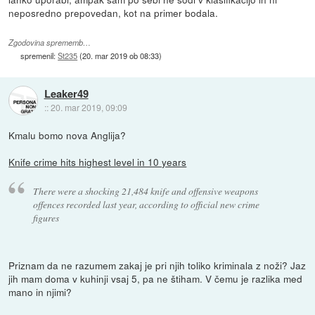
neposredno prepovedan, kot na primer bodala.
Zgodovina sprememb…
spremenil:
St235
(
20. mar 2019 ob 08:33
)
Leaker49
::
20. mar 2019, 09:09
Kmalu bomo nova Anglija?
Knife crime hits highest level in 10 years
There were a shocking 21,484 knife and offensive weapons
offences recorded last year, according to official new crime
figures
Priznam da ne razumem zakaj je pri njih toliko kriminala z noži? Jaz
jih mam doma v kuhinji vsaj 5, pa ne štiham. V čemu je razlika med
mano in njimi?