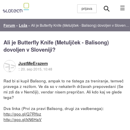
☰
Forum
»
Loža
»
Ali je Butterfly Knife (Metuljček - Balisong) dovoljen v Sloveniji?
Ali je Butterfly Knife (Metuljček - Balisong)
dovoljen v Sloveniji?
JustMeErazem
::
20. sep 2015, 10:48
Rad bi si kupil Balisong, ampak to ne tistega za treniranje, temveč
pravega z rezilom. Ve da so v nekaterih državah prepovedani (Se
mi zdi da v Nemčiji), vendar nisem prepričan. Ali kdo kaj ve glede
tega?
Dva linka (Prvi za pravi Balisong, drugi za vadbenega):
http://goo.gl/Q7RYpz
http://goo.gl/kN6HaV