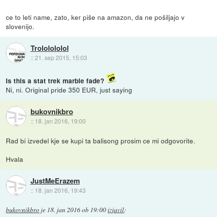
ce to leti name, zato, ker piše na amazon, da ne pošiljajo v
slovenijo.
Trololololol
::
21. sep 2015, 15:03
Is this a stat trek marble fade?
Ni, ni. Original pride 350 EUR, just saying
bukovnikbro
::
18. jan 2016, 19:00
Rad bi izvedel kje se kupi ta balisong prosim ce mi odgovorite.
Hvala
JustMeErazem
::
18. jan 2016, 19:43
bukovnikbro
je
18. jan 2016 ob 19:00
izjavil
: