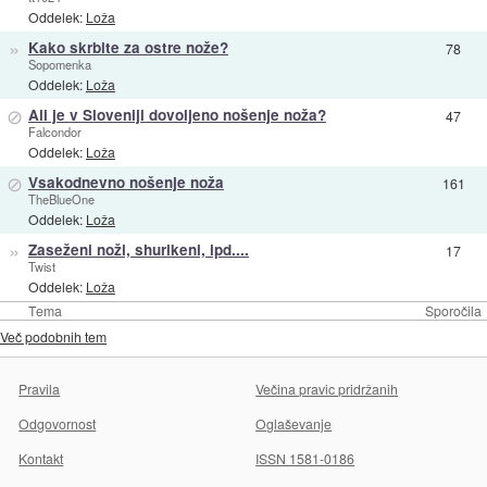
Oddelek:
Loža
»
Kako skrbite za ostre nože?
78
Sopomenka
Oddelek:
Loža
⊘
Ali je v Sloveniji dovoljeno nošenje noža?
47
Falcondor
Oddelek:
Loža
⊘
Vsakodnevno nošenje noža
161
TheBlueOne
Oddelek:
Loža
»
Zaseženi noži, shurikeni, ipd....
17
Twist
Oddelek:
Loža
Tema
Sporočila
Več podobnih tem
Pravila
Večina pravic pridržanih
Odgovornost
Oglaševanje
Kontakt
ISSN 1581-0186