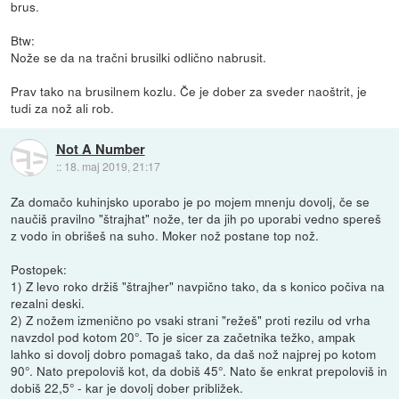
brus.
Btw:
Nože se da na tračni brusilki odlično nabrusit.
Prav tako na brusilnem kozlu. Če je dober za sveder naoštrit, je
tudi za nož ali rob.
Not A Number
::
18. maj 2019, 21:17
Za domačo kuhinjsko uporabo je po mojem mnenju dovolj, če se
naučiš pravilno "štrajhat" nože, ter da jih po uporabi vedno spereš
z vodo in obrišeš na suho. Moker nož postane top nož.
Postopek:
1) Z levo roko držiš "štrajher" navpično tako, da s konico počiva na
rezalni deski.
2) Z nožem izmenično po vsaki strani "režeš" proti rezilu od vrha
navzdol pod kotom 20°. To je sicer za začetnika težko, ampak
lahko si dovolj dobro pomagaš tako, da daš nož najprej po kotom
90°. Nato prepoloviš kot, da dobiš 45°. Nato še enkrat prepoloviš in
dobiš 22,5° - kar je dovolj dober približek.