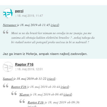
perci
::
18. maj 2019, 11:47
Netrunner
je
18. maj 2019 ob 11:45
izjavil
:
Meni se ne da brusit ker nimam ne orodja in ne znanja. pa me
zanima ali obstaja kakšen električni brusilec ? ..nekaj takega da
bi vtaknil noter ali potegnil preko nečesa in bi se nabrusil ?
Jaz ga imam iz Hoferja, ampak nisem najbolj zadovoljen.
Raptor F16
::
18. maj 2019, 12:01
Samael
je
18. maj 2019 ob 11:22
izjavil
:
Raptor F16
je
18. maj 2019 ob 10:44
izjavil
:
XLapse
je
18. maj 2019 ob 09:40
izjavil
:
Raptor F16
je
18. maj 2019 ob 09:36
izjavil
: