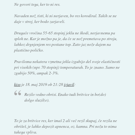
Ne govori tega, ker to ni res.
Navaden nož, tisti, ki ni nerjaven, bo res korodiral. Takih se ne
daje v stroj, ker bodo zarjaveli.
Drugače vročina 55-65 stopinj jeklu ne škodi, nerjavnemu pa
sploh ne. Kar je možno pa je, da če se nož premetava po stroju,
lahkoz drgnjenjem res postane top. Zato jaz nože dajem na
plastično poličko.
Praviloma nekatera vzmetna jekla izgubijo del svoje elastičnosti
pri visokih (npr. 70 stopinj) temperaturah. To je znano. Samo ne
zgubijo 50%, ampak 2-3%.
kixs
je
18. maj 2019 ob 21:28
izjavil
:
Rezilo vedno obrisi. Enako tudi britvice in bo(do)
dolgo sluzil(e).
To je za britvice res, ker imaš 2 ali več rezil skupaj, če rezila ne
obrišeš, je lahko depozit apnenca, oz. kamna. Pri nožu to nima
takega vpliva.