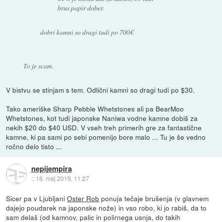
brus papir dober.
dobri kamni so dragi tudi po 700€
To je scam.
V bistvu se stinjam s tem. Odlični kamni so dragi tudi po $30.
Tako ameriške Sharp Pebble Whetstones ali pa BearMoo
Whetstones, kot tudi japonske Naniwa vodne kamne dobiš za
nekih $20 do $40 USD. V vseh treh primerih gre za fantastične
kamne, ki pa sami po sebi pomenijo bore malo ... Tu je še vedno
ročno delo tisto ...
nepijempira
::
18. maj 2019, 11:27
Sicer pa v Ljubljani
Oster Rob
ponuja tečaje brušenja (v glavnem
dajejo poudarek na japonske nože) in vso robo, ki jo rabiš, da to
sam delaš (od kamnov, palic in polirnega usnja, do takih