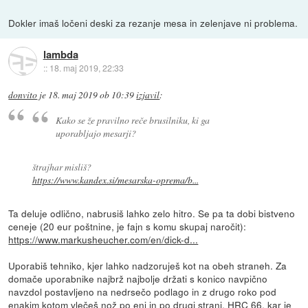
Dokler imaš ločeni deski za rezanje mesa in zelenjave ni problema.
lambda
::
18. maj 2019, 22:33
donvito
je
18. maj 2019 ob 10:39
izjavil
:
Kako se že pravilno reče brusilniku, ki ga
uporabljajo mesarji?
štrajhar misliš?
https://www.kandex.si/mesarska-oprema/b...
Ta deluje odlično, nabrusiš lahko zelo hitro. Se pa ta dobi bistveno
ceneje (20 eur poštnine, je fajn s komu skupaj naročit):
https://www.markusheucher.com/en/dick-d...
Uporabiš tehniko, kjer lahko nadzoruješ kot na obeh straneh. Za
domače uporabnike najbrž najbolje držati s konico navpično
navzdol postavljeno na nedrsečo podlago in z drugo roko pod
enakim kotom vlečeš nož po eni in po drugi strani. HRC 66, kar je