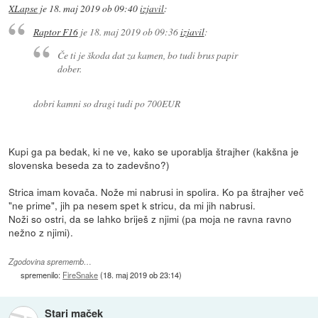
XLapse
je
18. maj 2019 ob 09:40
izjavil
:
Raptor F16
je
18. maj 2019 ob 09:36
izjavil
:
Če ti je škoda dat za kamen, bo tudi brus papir
dober.
dobri kamni so dragi tudi po 700EUR
Kupi ga pa bedak, ki ne ve, kako se uporablja štrajher (kakšna je
slovenska beseda za to zadevšno?)
Strica imam kovača. Nože mi nabrusi in spolira. Ko pa štrajher več
"ne prime", jih pa nesem spet k stricu, da mi jih nabrusi.
Noži so ostri, da se lahko briješ z njimi (pa moja ne ravna ravno
nežno z njimi).
Zgodovina sprememb…
spremenilo:
FireSnake
(
18. maj 2019 ob 23:14
)
Stari maček