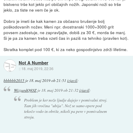
bistveno trše kot jeklo pri običajnih nožih. Japonski noži so trše
jeklo, za tiste ne vem če je ok.
Dobro je imeti še kak kamen za občasno brušenje bolj
poškodovanih nožev. Meni npr. dvostranski 1000+3000 grit
povsem zadostuje, ne zapravljajte, dobiš za 30 €, morda še manj.
Si je pa za kamen treba vzeti čas in paziš na tehniko (pravilen kot).
Skratka komplet pod 100 €, ki za neko gospodinjstvo zdrži lifetime.
Not A Number
::
18. maj 2019, 22:36
bbbbbb2015
je
18. maj 2019 ob 21:51
izjavil
:
WizzardOfOZ
je
18. maj 2019 ob 21:32
izjavil
:
Problem je ker nože ljudje dajejo v pomivalni stroj.
Tam jih vročina "ubija". Nož se samo opere pod
tekočo vodo in obriše, nikoli pa pere v pomivalnem
stroju.