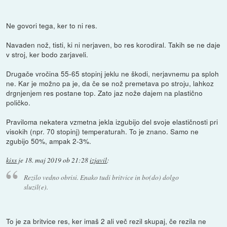
Ne govori tega, ker to ni res.
Navaden nož, tisti, ki ni nerjaven, bo res korodiral. Takih se ne daje
v stroj, ker bodo zarjaveli.
Drugače vročina 55-65 stopinj jeklu ne škodi, nerjavnemu pa sploh
ne. Kar je možno pa je, da če se nož premetava po stroju, lahkoz
drgnjenjem res postane top. Zato jaz nože dajem na plastično
poličko.
Praviloma nekatera vzmetna jekla izgubijo del svoje elastičnosti pri
visokih (npr. 70 stopinj) temperaturah. To je znano. Samo ne
zgubijo 50%, ampak 2-3%.
kixs
je
18. maj 2019 ob 21:28
izjavil
:
Rezilo vedno obrisi. Enako tudi britvice in bo(do) dolgo
sluzil(e).
To je za britvice res, ker imaš 2 ali več rezil skupaj, če rezila ne