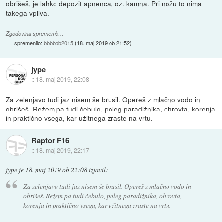
obrišeš, je lahko depozit apnenca, oz. kamna. Pri nožu to nima
takega vpliva.
Zgodovina sprememb…
spremenilo:
bbbbbb2015
(
18. maj 2019 ob 21:52
)
jype
::
18. maj 2019, 22:08
Za zelenjavo tudi jaz nisem še brusil. Opereš z mlačno vodo in
obrišeš. Režem pa tudi čebulo, poleg paradižnika, ohrovta, korenja
in praktično vsega, kar užitnega zraste na vrtu.
Raptor F16
::
18. maj 2019, 22:17
jype
je
18. maj 2019 ob 22:08
izjavil
:
Za zelenjavo tudi jaz nisem še brusil. Opereš z mlačno vodo in
obrišeš. Režem pa tudi čebulo, poleg paradižnika, ohrovta,
korenja in praktično vsega, kar užitnega zraste na vrtu.