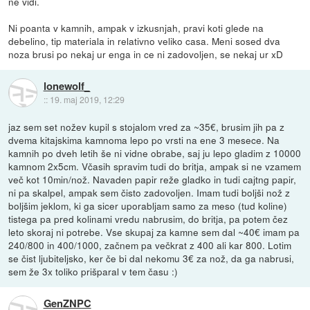
ne vidi.
Ni poanta v kamnih, ampak v izkusnjah, pravi koti glede na
debelino, tip materiala in relativno veliko casa. Meni sosed dva
noza brusi po nekaj ur enga in ce ni zadovoljen, se nekaj ur xD
lonewolf_
::
19. maj 2019, 12:29
jaz sem set nožev kupil s stojalom vred za ~35€, brusim jih pa z
dvema kitajskima kamnoma lepo po vrsti na ene 3 mesece. Na
kamnih po dveh letih še ni vidne obrabe, saj ju lepo gladim z 10000
kamnom 2x5cm. Včasih spravim tudi do britja, ampak si ne vzamem
več kot 10min/nož. Navaden papir reže gladko in tudi cajtng papir,
ni pa skalpel, ampak sem čisto zadovoljen. Imam tudi boljši nož z
boljšim jeklom, ki ga sicer uporabljam samo za meso (tud koline)
tistega pa pred kolinami vredu nabrusim, do britja, pa potem čez
leto skoraj ni potrebe. Vse skupaj za kamne sem dal ~40€ imam pa
240/800 in 400/1000, začnem pa večkrat z 400 ali kar 800. Lotim
se čist ljubiteljsko, ker če bi dal nekomu 3€ za nož, da ga nabrusi,
sem že 3x toliko prišparal v tem času :)
GenZNPC