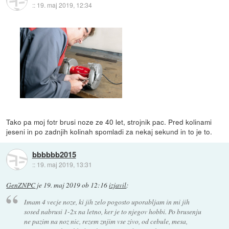
::
19. maj 2019, 12:34
Tako pa moj fotr brusi noze ze 40 let, strojnik pac. Pred kolinami
jeseni in po zadnjih kolinah spomladi za nekaj sekund in to je to.
bbbbbb2015
::
19. maj 2019, 13:31
GenZNPC
je
19. maj 2019 ob 12:16
izjavil
:
Imam 4 vecje noze, ki jih zelo pogosto uporabljam in mi jih
sosed nabrusi 1-2x na letno, ker je to njegov hobbi. Po brusenju
ne pazim na noz nic, rezem znjim vse zivo, od cebule, mesa,