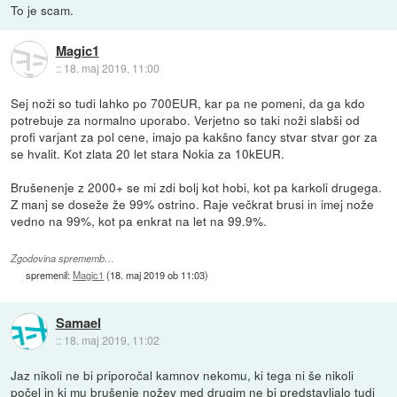
To je scam.
Magic1
::
18. maj 2019, 11:00
Sej noži so tudi lahko po 700EUR, kar pa ne pomeni, da ga kdo
potrebuje za normalno uporabo. Verjetno so taki noži slabši od
profi varjant za pol cene, imajo pa kakšno fancy stvar stvar gor za
se hvalit. Kot zlata 20 let stara Nokia za 10kEUR.
Brušenenje z 2000+ se mi zdi bolj kot hobi, kot pa karkoli drugega.
Z manj se doseže že 99% ostrino. Raje večkrat brusi in imej nože
vedno na 99%, kot pa enkrat na let na 99.9%.
Zgodovina sprememb…
spremenil:
Magic1
(
18. maj 2019 ob 11:03
)
Samael
::
18. maj 2019, 11:02
Jaz nikoli ne bi priporočal kamnov nekomu, ki tega ni še nikoli
počel in ki mu brušenje nožev med drugim ne bi predstavljalo tudi