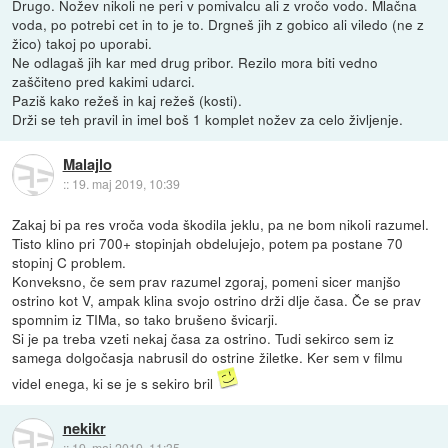
Drugo. Nožev nikoli ne peri v pomivalcu ali z vročo vodo. Mlačna
voda, po potrebi cet in to je to. Drgneš jih z gobico ali viledo (ne z
žico) takoj po uporabi.
Ne odlagaš jih kar med drug pribor. Rezilo mora biti vedno
zaščiteno pred kakimi udarci.
Paziš kako režeš in kaj režeš (kosti).
Drži se teh pravil in imel boš 1 komplet nožev za celo življenje.
Malajlo
::
19. maj 2019, 10:39
Zakaj bi pa res vroča voda škodila jeklu, pa ne bom nikoli razumel.
Tisto klino pri 700+ stopinjah obdelujejo, potem pa postane 70
stopinj C problem.
Konveksno, če sem prav razumel zgoraj, pomeni sicer manjšo
ostrino kot V, ampak klina svojo ostrino drži dlje časa. Če se prav
spomnim iz TIMa, so tako brušeno švicarji.
Si je pa treba vzeti nekaj časa za ostrino. Tudi sekirco sem iz
samega dolgočasja nabrusil do ostrine žiletke. Ker sem v filmu
videl enega, ki se je s sekiro bril
nekikr
::
19. maj 2019, 11:35