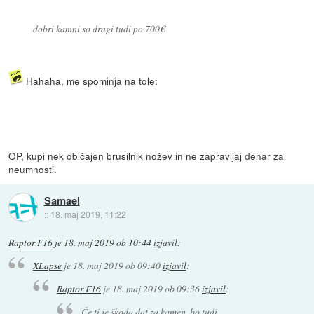
dobri kamni so dragi tudi po 700€
Hahaha, me spominja na tole:
OP, kupi nek običajen brusilnik nožev in ne zapravljaj denar za
neumnosti.
Samael
::
18. maj 2019, 11:22
Raptor F16
je
18. maj 2019 ob 10:44
izjavil
:
XLapse
je
18. maj 2019 ob 09:40
izjavil
:
Raptor F16
je
18. maj 2019 ob 09:36
izjavil
:
Če ti je škoda dat za kamen, bo tudi