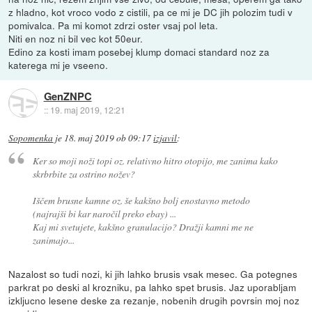
z hladno, kot vroco vodo z cistili, pa ce mi je DC jih polozim tudi v
pomivalca. Pa mi komot zdrzi oster vsaj pol leta.
Niti en noz ni bil vec kot 50eur.
Edino za kosti imam posebej klump domaci standard noz za
katerega mi je vseeno.
GenZNPC
::
19. maj 2019, 12:21
Sopomenka
je
18. maj 2019 ob 09:17
izjavil
:
Ker so moji noži topi oz. relativno hitro otopijo, me zanima kako
skrbrbite za ostrino nožev?
Iščem brusne kamne oz. še kakšno bolj enostavno metodo
(najrajši bi kar naročil preko ebay) ...
Kaj mi svetujete, kakšno granulacijo? Dražji kamni me ne
zanimajo...
Nazalost so tudi nozi, ki jih lahko brusis vsak mesec. Ga potegnes
parkrat po deski al krozniku, pa lahko spet brusis. Jaz uporabljam
izkljucno lesene deske za rezanje, nobenih drugih povrsin moj noz