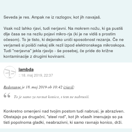
Seveda je res. Ampak ne iz razlogov, kot jih navajaš.
Vsak nož lahko rjavi, tudi nerjavni. Na mokrem nožu, ki ga pustiš
dlje časa se na rezilu pojavi mikro-rja (ki je ne vidiš s prostim
očesom). To je tisto, ki dejansko uniči sposobnost rezanja. Če ne
verjameš si poišči nekaj slik rezil izpod elektronskega mikroskopa.
Tudi "nerjavna" jekla rjavijo - še posebej, če pride do križne
kontaminacije z drugimi kovinami.
lambda
::
18. maj 2019, 22:37
Redorange
je
18. maj 2019 ob 10:42
izjavil
:
To je samo za ravnat konico, s tem ne nabrusiš.
Konkretno omenjeni nad tvojim postom tudi nabrusi, je abraziven.
Obstajajo pa drugačni, "steel rod", kot jih včasih imenujejo so pa
tisti popolnoma gladki, neabrazivni, ki samo ravnajo konico, drži.