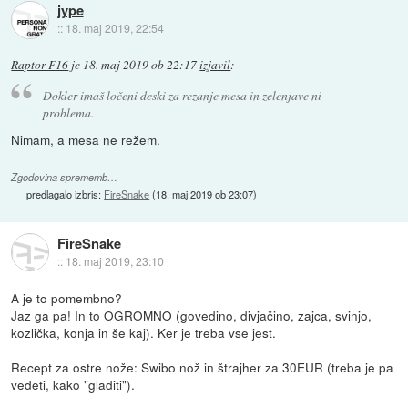
jype
::
18. maj 2019, 22:54
Raptor F16
je
18. maj 2019 ob 22:17
izjavil
:
Dokler imaš ločeni deski za rezanje mesa in zelenjave ni
problema.
Nimam, a mesa ne režem.
Zgodovina sprememb…
predlagalo izbris:
FireSnake
(
18. maj 2019 ob 23:07
)
FireSnake
::
18. maj 2019, 23:10
A je to pomembno?
Jaz ga pa! In to OGROMNO (govedino, divjačino, zajca, svinjo,
kozlička, konja in še kaj). Ker je treba vse jest.
Recept za ostre nože: Swibo nož in štrajher za 30EUR (treba je pa
vedeti, kako "gladiti").