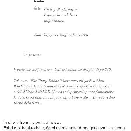
Če ti je škoda dat za
kamen, bo tudi brus
papir dober.
dobri kamni so dragi tudi po 700€
To je scam.
V bistvu se stinjam s tem. Odlični kamni so dragi tudi po $30.
Tako ameriške Sharp Pebble Whetstones ali pa BearMoo
Whetstones, kot tudi japonske Naniwa vodne kamne dobiš za
nekih $20 do $40 USD. V vseh treh primerih gre za fantastične
kamne, ki pa sami po sebi pomenijo bore malo ... Tu je še vedno
ročno delo tisto ...
In short, from my point of wiew:
Fabrke bi bankrotirale, če bi morale tako drago plačevati za *eben