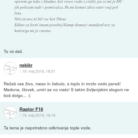
operem ga tako z hladno, kot vroco vodo z cistili, pa ce mi je DC
jih polozim tudi v pomivalca. Pa mi komot zdrzi oster vsaj pol
leta.
Niti en noz ni bil vec kot 50eur.
Edino za kosti imam posebej klump domaci standard noz za
katerega mi je vseeno.
To mi deli.
nekikr
::
19. maj 2019, 18:51
Režeš vse živo, meso in čebulo, s toplo in mrzlo vodo pereš!
Madona, človek, umiri se no malo! S takim življenjskim slogom ne
boš dolgo... :)
Raptor F16
::
19. maj 2019, 19:19
Ta tema je nepotrebno odkrivanje tople vode.