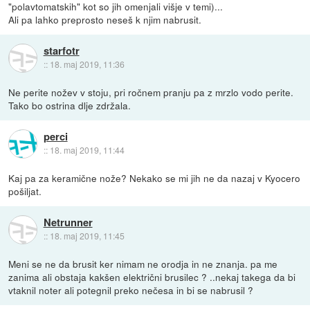
"polavtomatskih" kot so jih omenjali višje v temi)...
Ali pa lahko preprosto neseš k njim nabrusit.
starfotr
::
18. maj 2019, 11:36
Ne perite nožev v stoju, pri ročnem pranju pa z mrzlo vodo perite.
Tako bo ostrina dlje zdržala.
perci
::
18. maj 2019, 11:44
Kaj pa za keramične nože? Nekako se mi jih ne da nazaj v Kyocero
pošiljat.
Netrunner
::
18. maj 2019, 11:45
Meni se ne da brusit ker nimam ne orodja in ne znanja. pa me
zanima ali obstaja kakšen električni brusilec ? ..nekaj takega da bi
vtaknil noter ali potegnil preko nečesa in bi se nabrusil ?