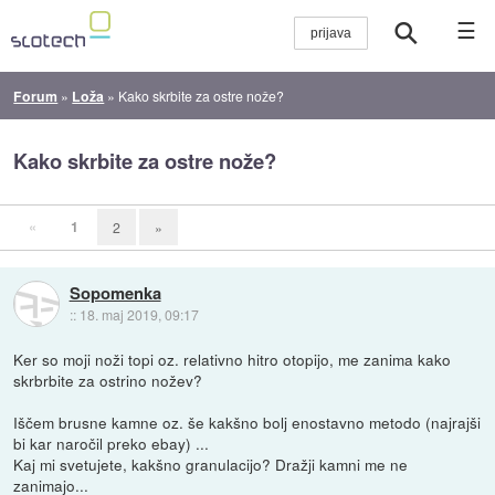
☰
Forum
»
Loža
»
Kako skrbite za ostre nože?
Kako skrbite za ostre nože?
«
1
2
»
Sopomenka
::
18. maj 2019, 09:17
Ker so moji noži topi oz. relativno hitro otopijo, me zanima kako
skrbrbite za ostrino nožev?
Iščem brusne kamne oz. še kakšno bolj enostavno metodo (najrajši
bi kar naročil preko ebay) ...
Kaj mi svetujete, kakšno granulacijo? Dražji kamni me ne
zanimajo...