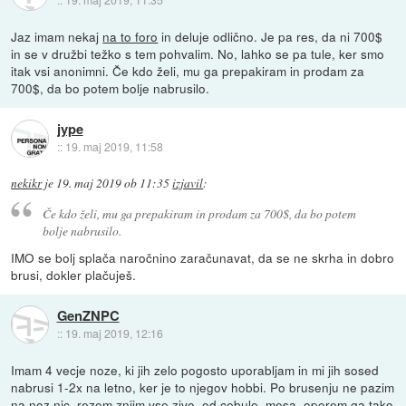
Jaz imam nekaj
na to foro
in deluje odlično. Je pa res, da ni 700$
in se v družbi težko s tem pohvalim. No, lahko se pa tule, ker smo
itak vsi anonimni. Če kdo želi, mu ga prepakiram in prodam za
700$, da bo potem bolje nabrusilo.
jype
::
19. maj 2019, 11:58
nekikr
je
19. maj 2019 ob 11:35
izjavil
:
Če kdo želi, mu ga prepakiram in prodam za 700$, da bo potem
bolje nabrusilo.
IMO se bolj splača naročnino zaračunavat, da se ne skrha in dobro
brusi, dokler plačuješ.
GenZNPC
::
19. maj 2019, 12:16
Imam 4 vecje noze, ki jih zelo pogosto uporabljam in mi jih sosed
nabrusi 1-2x na letno, ker je to njegov hobbi. Po brusenju ne pazim
na noz nic, rezem znjim vse zivo, od cebule, mesa, operem ga tako