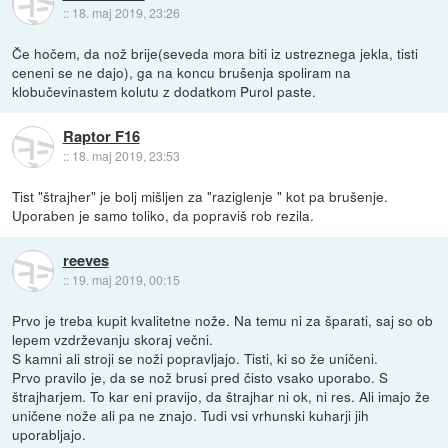
::
18. maj 2019, 23:26
Če hočem, da nož brije(seveda mora biti iz ustreznega jekla, tisti
ceneni se ne dajo), ga na koncu brušenja spoliram na
klobučevinastem kolutu z dodatkom Purol paste.
Raptor F16
::
18. maj 2019, 23:53
Tist "štrajher" je bolj mišljen za "raziglenje " kot pa brušenje.
Uporaben je samo toliko, da popraviš rob rezila.
reeves
::
19. maj 2019, 00:15
Prvo je treba kupit kvalitetne nože. Na temu ni za šparati, saj so ob
lepem vzdrževanju skoraj večni.
S kamni ali stroji se noži popravljajo. Tisti, ki so že uničeni.
Prvo pravilo je, da se nož brusi pred čisto vsako uporabo. S
štrajharjem. To kar eni pravijo, da štrajhar ni ok, ni res. Ali imajo že
uničene nože ali pa ne znajo. Tudi vsi vrhunski kuharji jih
uporabljajo.