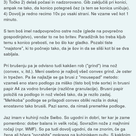
3) Točko 2) delaš počasi in nadzorovano. Gib zaključiš pri konici,
ampak ne tako, da konico potegneš čez (s tem se konica uničuje).
4) Dovolj je redno recimo 10x po vsaki strani. Ne vzame več kot 1
minuto.
S tem boš imel nadpovprečno ostre nože (glede na povprečno
gospodinjstvo), vendar to ne bo britev. Paradižnik bo treba kljub
temu s konico prebosti, ne bo šlo kar gladko. Pozabi tiste
"majstore", ki to počnejo tako, da je šov in da se sliši kot bi se dva
sabljala.
Pri brušenju pa je odvisno tudi kakšen rob ("grind") ima nož
(convex, v, itd.). Meni osebno je najbolj všeč convex grind. Je oster
in trpežen. Pa še najlažje se ga brusi z "mousepad" metodo:
vzameš eno staro podlogo za miško (tisto bolj trde sorte) in brusni
papir A4 za vodno brušenje (različne granulacije). Brusni papir
položiš na podlogo in nož vlečeš tako, da je rezilo zadaj.
"Mehkoba" podloge se prilagodi convex obliki rezila in dokaj
enostavno tako brusiš. Pazi samo, da nimaš premehke podloge.
Jaz imam v kuhinji nože Swibo. So ugodni in dobri, ter kar je zame
pomembno: dober balans in velik ročaj. Sovražim nože z majhnimi
ročaji (npr. WMF). So pa tudi dovolj ugodni, da ne znorim, če ga
žena ali hčera "pozabita" mokrega na kuhinjskem pultu. S kakšnim