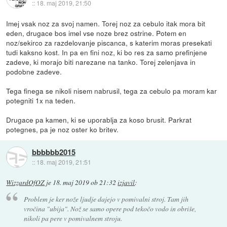
::
18. maj 2019, 21:50
Imej vsak noz za svoj namen. Torej noz za cebulo itak mora bit
eden, drugace bos imel vse noze brez ostrine. Potem en
noz/sekirco za razdelovanje piscanca, s katerim moras presekati
tudi kaksno kost. In pa en fini noz, ki bo res za samo prefinjene
zadeve, ki morajo biti narezane na tanko. Torej zelenjava in
podobne zadeve.
Tega finega se nikoli nisem nabrusil, tega za cebulo pa moram kar
potegniti 1x na teden.
Drugace pa kamen, ki se uporablja za koso brusit. Parkrat
potegnes, pa je noz oster ko britev.
bbbbbb2015
::
18. maj 2019, 21:51
WizzardOfOZ
je
18. maj 2019 ob 21:32
izjavil
:
Problem je ker nože ljudje dajejo v pomivalni stroj. Tam jih
vročina "ubija". Nož se samo opere pod tekočo vodo in obriše,
nikoli pa pere v pomivalnem stroju.