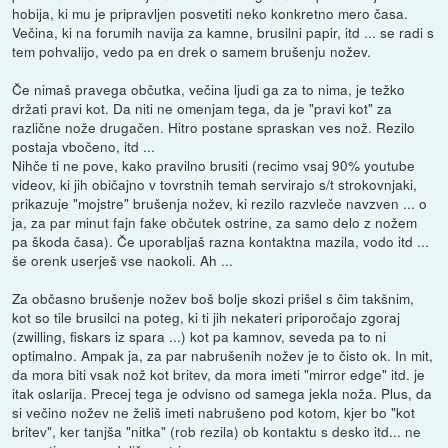
hobija, ki mu je pripravljen posvetiti neko konkretno mero časa.
Večina, ki na forumih navija za kamne, brusilni papir, itd ... se radi s
tem pohvalijo, vedo pa en drek o samem brušenju nožev.
Če nimaš pravega občutka, večina ljudi ga za to nima, je težko
držati pravi kot. Da niti ne omenjam tega, da je "pravi kot" za
različne nože drugačen. Hitro postane spraskan ves nož. Rezilo
postaja vbočeno, itd ...
Nihče ti ne pove, kako pravilno brusiti (recimo vsaj 90% youtube
videov, ki jih običajno v tovrstnih temah servirajo s/t strokovnjaki,
prikazuje "mojstre" brušenja nožev, ki rezilo razvleče navzven ... o
ja, za par minut fajn fake občutek ostrine, za samo delo z nožem
pa škoda časa). Če uporabljaš razna kontaktna mazila, vodo itd ...
še orenk userješ vse naokoli. Ah ...
Za občasno brušenje nožev boš bolje skozi prišel s čim takšnim,
kot so tile brusilci na poteg, ki ti jih nekateri priporočajo zgoraj
(zwilling, fiskars iz spara ...) kot pa kamnov, seveda pa to ni
optimalno. Ampak ja, za par nabrušenih nožev je to čisto ok. In mit,
da mora biti vsak nož kot britev, da mora imeti "mirror edge" itd. je
itak oslarija. Precej tega je odvisno od samega jekla noža. Plus, da
si večino nožev ne želiš imeti nabrušeno pod kotom, kjer bo "kot
britev", ker tanjša "nitka" (rob rezila) ob kontaktu s desko itd... ne