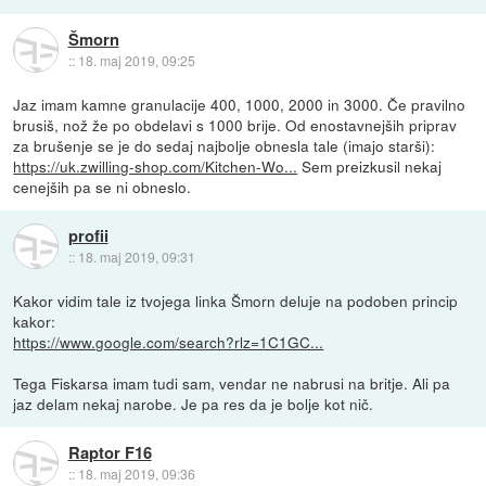
Šmorn
::
18. maj 2019, 09:25
Jaz imam kamne granulacije 400, 1000, 2000 in 3000. Če pravilno
brusiš, nož že po obdelavi s 1000 brije. Od enostavnejših priprav
za brušenje se je do sedaj najbolje obnesla tale (imajo starši):
https://uk.zwilling-shop.com/Kitchen-Wo...
Sem preizkusil nekaj
cenejših pa se ni obneslo.
profii
::
18. maj 2019, 09:31
Kakor vidim tale iz tvojega linka Šmorn deluje na podoben princip
kakor:
https://www.google.com/search?rlz=1C1GC...
Tega Fiskarsa imam tudi sam, vendar ne nabrusi na britje. Ali pa
jaz delam nekaj narobe. Je pa res da je bolje kot nič.
Raptor F16
::
18. maj 2019, 09:36