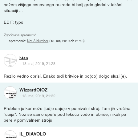
nožem višjega cenovnega razreda bi bolj grdo gledal v takšni
situaciji ...
EDIT: typo
Zgodovina sprememb…
spremenilo:
Not A Number
(
18. maj 2019 ob 21:18
)
kixs
::
18. maj 2019, 21:28
Rezilo vedno obrisi. Enako tudi britvice in bo(do) dolgo sluzil(e).
WizzardOfOZ
::
18. maj 2019, 21:32
Problem je ker nože ljudje dajejo v pomivalni stroj. Tam jih vročina
"ubija". Nož se samo opere pod tekočo vodo in obriše, nikoli pa
pere v pomivalnem stroju.
IL_DIAVOLO