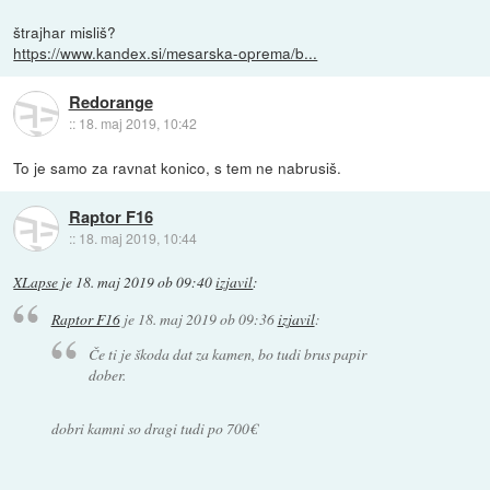
štrajhar misliš?
https://www.kandex.si/mesarska-oprema/b...
Redorange
::
18. maj 2019, 10:42
To je samo za ravnat konico, s tem ne nabrusiš.
Raptor F16
::
18. maj 2019, 10:44
XLapse
je
18. maj 2019 ob 09:40
izjavil
:
Raptor F16
je
18. maj 2019 ob 09:36
izjavil
:
Če ti je škoda dat za kamen, bo tudi brus papir
dober.
dobri kamni so dragi tudi po 700€