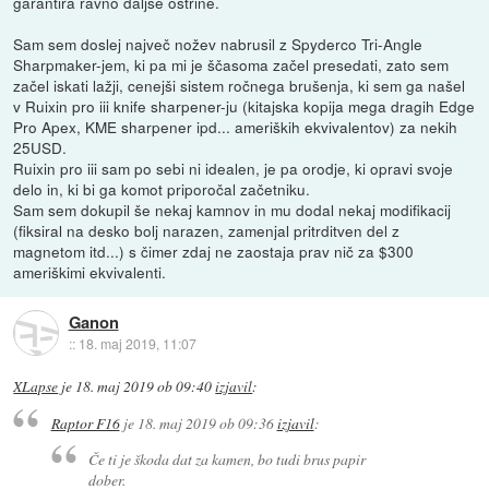
garantira ravno daljše ostrine.
Sam sem doslej največ nožev nabrusil z Spyderco Tri-Angle
Sharpmaker-jem, ki pa mi je ščasoma začel presedati, zato sem
začel iskati lažji, cenejši sistem ročnega brušenja, ki sem ga našel
v Ruixin pro iii knife sharpener-ju (kitajska kopija mega dragih Edge
Pro Apex, KME sharpener ipd... ameriških ekvivalentov) za nekih
25USD.
Ruixin pro iii sam po sebi ni idealen, je pa orodje, ki opravi svoje
delo in, ki bi ga komot priporočal začetniku.
Sam sem dokupil še nekaj kamnov in mu dodal nekaj modifikacij
(fiksiral na desko bolj narazen, zamenjal pritrditven del z
magnetom itd...) s čimer zdaj ne zaostaja prav nič za $300
ameriškimi ekvivalenti.
Ganon
::
18. maj 2019, 11:07
XLapse
je
18. maj 2019 ob 09:40
izjavil
:
Raptor F16
je
18. maj 2019 ob 09:36
izjavil
:
Če ti je škoda dat za kamen, bo tudi brus papir
dober.