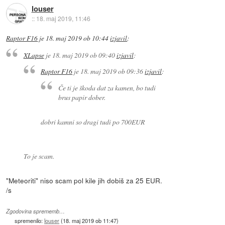
louser
::
18. maj 2019, 11:46
Raptor F16
je
18. maj 2019 ob 10:44
izjavil
:
XLapse
je
18. maj 2019 ob 09:40
izjavil
:
Raptor F16
je
18. maj 2019 ob 09:36
izjavil
:
Če ti je škoda dat za kamen, bo tudi
brus papir dober.
dobri kamni so dragi tudi po 700EUR
To je scam.
"Meteoriti" niso scam pol kile jih dobiš za 25 EUR.
/s
Zgodovina sprememb…
spremenilo:
louser
(
18. maj 2019 ob 11:47
)