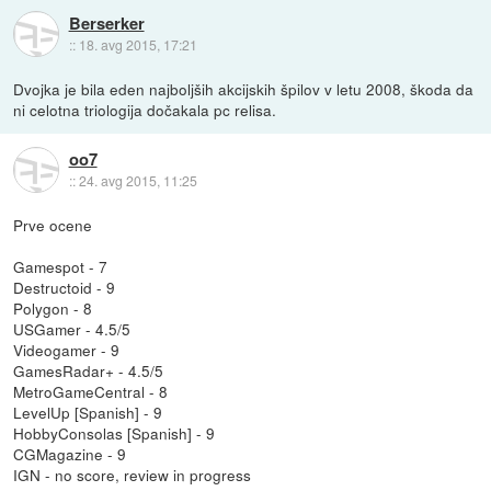
Berserker
::
18. avg 2015, 17:21
Dvojka je bila eden najboljših akcijskih špilov v letu 2008, škoda da
ni celotna triologija dočakala pc relisa.
oo7
::
24. avg 2015, 11:25
Prve ocene
Gamespot - 7
Destructoid - 9
Polygon - 8
USGamer - 4.5/5
Videogamer - 9
GamesRadar+ - 4.5/5
MetroGameCentral - 8
LevelUp [Spanish] - 9
HobbyConsolas [Spanish] - 9
CGMagazine - 9
IGN - no score, review in progress