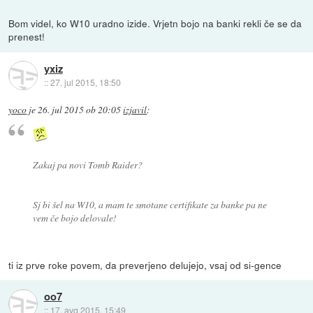
Bom videl, ko W10 uradno izide. Vrjetn bojo na banki rekli če se da
prenest!
yxiz
::
27. jul 2015, 18:50
yoco
je
26. jul 2015 ob 20:05
izjavil
:
Zakaj pa novi Tomb Raider?
Sj bi šel na W10, a mam te smotane certifikate za banke pa ne
vem če bojo delovale!
ti iz prve roke povem, da preverjeno delujejo, vsaj od si-gence
oo7
::
17. avg 2015, 15:49