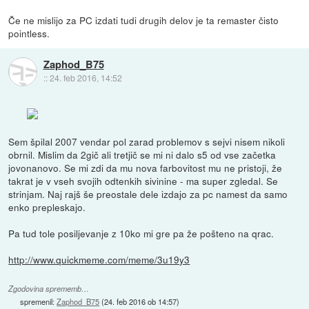
Če ne mislijo za PC izdati tudi drugih delov je ta remaster čisto
pointless.
Zaphod_B75
::
24. feb 2016, 14:52
Sem špilal 2007 vendar pol zarad problemov s sejvi nisem nikoli
obrnil. Mislim da 2gič ali tretjič se mi ni dalo s5 od vse začetka
jovonanovo. Se mi zdi da mu nova farbovitost mu ne pristoji, že
takrat je v vseh svojih odtenkih sivinine - ma super zgledal. Se
strinjam. Naj rajš še preostale dele izdajo za pc namest da samo
enko prepleskajo.
Pa tud tole posiljevanje z 10ko mi gre pa že pošteno na qrac.
http://www.quickmeme.com/meme/3u19y3
Zgodovina sprememb…
spremenil:
Zaphod_B75
(
24. feb 2016 ob 14:57
)