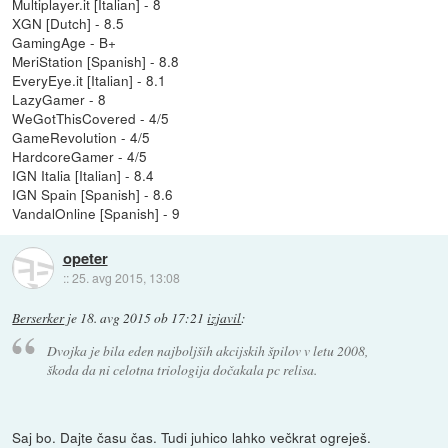
Multiplayer.it [Italian] - 8
XGN [Dutch] - 8.5
GamingAge - B+
MeriStation [Spanish] - 8.8
EveryEye.it [Italian] - 8.1
LazyGamer - 8
WeGotThisCovered - 4/5
GameRevolution - 4/5
HardcoreGamer - 4/5
IGN Italia [Italian] - 8.4
IGN Spain [Spanish] - 8.6
VandalOnline [Spanish] - 9
opeter
::
25. avg 2015, 13:08
Berserker
je
18. avg 2015 ob 17:21
izjavil
:
Dvojka je bila eden najboljših akcijskih špilov v letu 2008,
škoda da ni celotna triologija dočakala pc relisa.
Saj bo. Dajte času čas. Tudi juhico lahko večkrat ogreješ.