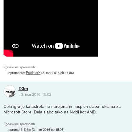
Zgodovina sprememb…
spremenilo:
PredatorX
(
3. mar 2016 ob 14:56
)
D3m
::
3. mar 2016, 15:02
Cela igra je katastrofalno narejena in nasploh slaba reklama za
Microsoft Store. Dela slabo tako na Nvidi kot AMD.
Zgodovina sprememb…
spremenil:
D3m
(
3. mar 2016 ob 15:03
)