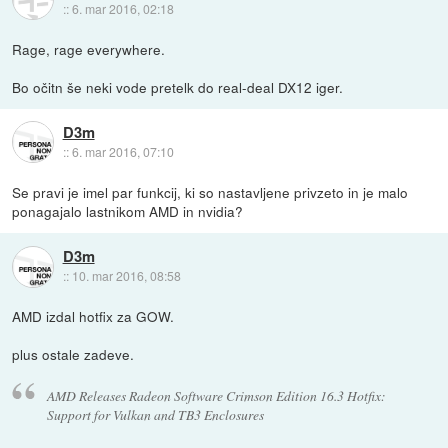
::
6. mar 2016, 02:18
Rage, rage everywhere.
Bo očitn še neki vode pretelk do real-deal DX12 iger.
D3m
::
6. mar 2016, 07:10
Se pravi je imel par funkcij, ki so nastavljene privzeto in je malo
ponagajalo lastnikom AMD in nvidia?
D3m
::
10. mar 2016, 08:58
AMD izdal hotfix za GOW.
plus ostale zadeve.
AMD Releases Radeon Software Crimson Edition 16.3 Hotfix:
Support for Vulkan and TB3 Enclosures