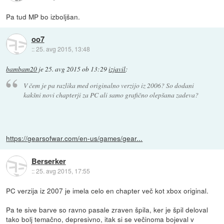
Pa tud MP bo izboljšan.
oo7
::
25. avg 2015, 13:48
bambam20
je
25. avg 2015 ob 13:29
izjavil
:
V čem je pa razlika med originalno verzijo iz 2006? So dodani
kakšni novi chapterji za PC ali samo grafično olepšana zadeva?
https://gearsofwar.com/en-us/games/gear...
Berserker
::
25. avg 2015, 17:55
PC verzija iz 2007 je imela celo en chapter več kot xbox original.
Pa te sive barve so ravno pasale zraven špila, ker je špil deloval
tako bolj temačno, depresivno, itak si se večinoma bojeval v