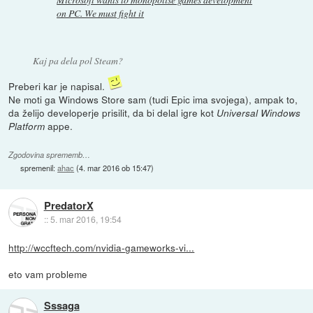
on PC. We must fight it
Kaj pa dela pol Steam?
Preberi kar je napisal.
Ne moti ga Windows Store sam (tudi Epic ima svojega), ampak to,
da želijo developerje prisilit, da bi delal igre kot
Universal Windows
appe.
Platform
Zgodovina sprememb…
spremenil:
ahac
(
4. mar 2016 ob 15:47
)
PredatorX
::
5. mar 2016, 19:54
http://wccftech.com/nvidia-gameworks-vi...
eto vam probleme
Sssaga