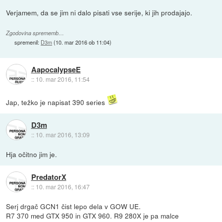
Verjamem, da se jim ni dalo pisati vse serije, ki jih prodajajo.
Zgodovina sprememb…
spremenil:
D3m
(
10. mar 2016 ob 11:04
)
AapocalypseE
::
10. mar 2016, 11:54
Jap, težko je napisat 390 series
D3m
::
10. mar 2016, 13:09
Hja očitno jim je.
PredatorX
::
10. mar 2016, 16:47
Serj drgač GCN1 čist lepo dela v GOW UE.
R7 370 med GTX 950 in GTX 960. R9 280X je pa malce