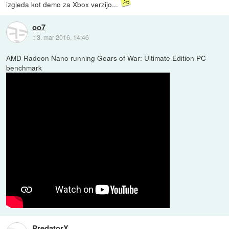
izgleda kot demo za Xbox verzijo...
oo7
::
3. mar 2016, 14:46
AMD Radeon Nano running Gears of War: Ultimate Edition PC
benchmark
PredatorX