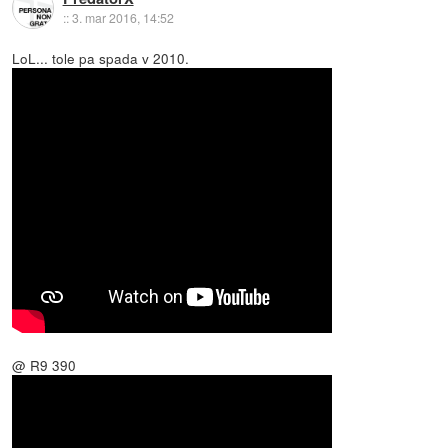
::
3. mar 2016, 14:52
LoL... tole pa spada v 2010.
@ R9 390