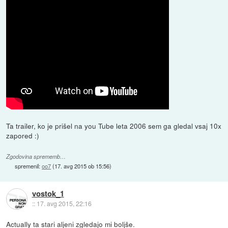
Ta trailer, ko je prišel na you Tube leta 2006 sem ga gledal vsaj 10x
zapored :)
Zgodovina sprememb…
spremenil:
oo7
(
17. avg 2015 ob 15:56
)
vostok_1
::
17. avg 2015, 22:16
Actually ta stari aljeni zgledajo mi boljše.