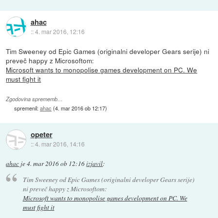
ahac
::
4. mar 2016, 12:16
Tim Sweeney od Epic Games (originalni developer Gears serije) ni
preveč happy z Microsoftom:
Microsoft wants to monopolise games development on PC. We
must fight it
Zgodovina sprememb…
spremenil:
ahac
(
4. mar 2016 ob 12:17
)
opeter
::
4. mar 2016, 14:16
ahac
je
4. mar 2016 ob 12:16
izjavil
:
Tim Sweeney od Epic Games (originalni developer Gears serije)
ni preveč happy z Microsoftom:
Microsoft wants to monopolise games development on PC. We
must fight it