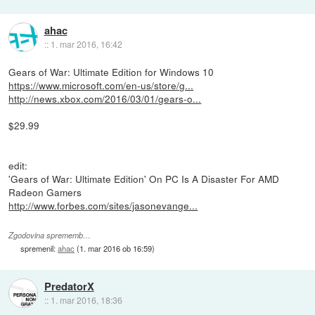
ahac
::
1. mar 2016, 16:42
Gears of War: Ultimate Edition for Windows 10
https://www.microsoft.com/en-us/store/g...
http://news.xbox.com/2016/03/01/gears-o...
$29.99
edit:
'Gears of War: Ultimate Edition' On PC Is A Disaster For AMD
Radeon Gamers
http://www.forbes.com/sites/jasonevange...
Zgodovina sprememb…
spremenil:
ahac
(
1. mar 2016 ob 16:59
)
PredatorX
::
1. mar 2016, 18:36