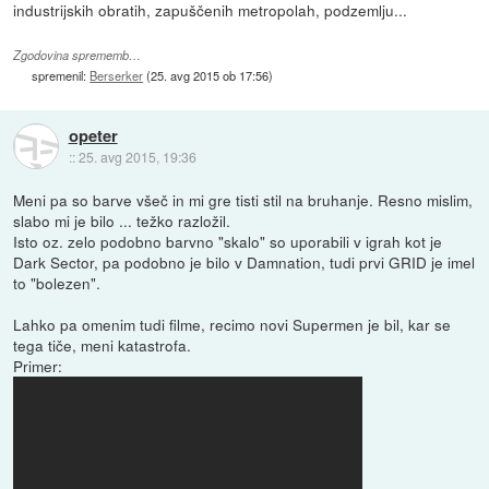
industrijskih obratih, zapuščenih metropolah, podzemlju...
Zgodovina sprememb…
spremenil:
Berserker
(
25. avg 2015 ob 17:56
)
opeter
::
25. avg 2015, 19:36
Meni pa so barve všeč in mi gre tisti stil na bruhanje. Resno mislim,
slabo mi je bilo ... težko razložil.
Isto oz. zelo podobno barvno "skalo" so uporabili v igrah kot je
Dark Sector, pa podobno je bilo v Damnation, tudi prvi GRID je imel
to "bolezen".
Lahko pa omenim tudi filme, recimo novi Supermen je bil, kar se
tega tiče, meni katastrofa.
Primer: