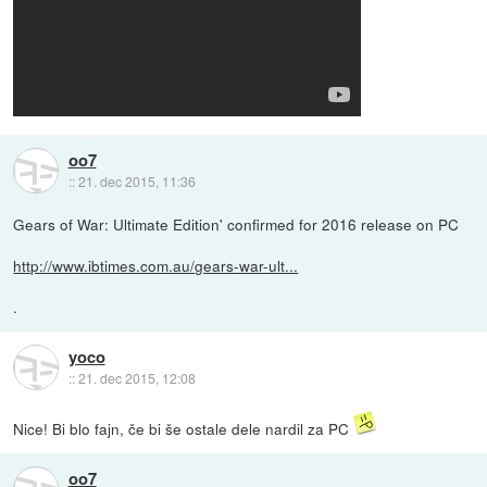
oo7
::
21. dec 2015, 11:36
Gears of War: Ultimate Edition' confirmed for 2016 release on PC
http://www.ibtimes.com.au/gears-war-ult...
.
yoco
::
21. dec 2015, 12:08
Nice! Bi blo fajn, če bi še ostale dele nardil za PC
oo7