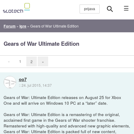
☰
Forum
»
Igre
»
Gears of War Ultimate Edition
Gears of War Ultimate Edition
«
1
2
»
oo7
::
24. jul 2015, 14:37
Gears of War: Ultimate Edition releases on August 25 for Xbox
One and will arrive on Windows 10 PC at a “later” date.
Gears of War: Ultimate Edition is a remastering of the original,
acclaimed first game in the Gears of War shooter franchise.
Remastered with high-quality and advanced new graphic elements,
Gears of War: Ultimate Edition is packed full of new content,