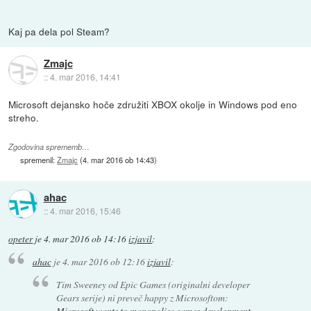
Kaj pa dela pol Steam?
Zmajc
::
4. mar 2016, 14:41
Microsoft dejansko hoče združiti XBOX okolje in Windows pod eno
streho.
Zgodovina sprememb…
spremenil:
Zmajc
(
4. mar 2016 ob 14:43
)
ahac
::
4. mar 2016, 15:46
opeter
je
4. mar 2016 ob 14:16
izjavil
:
ahac
je
4. mar 2016 ob 12:16
izjavil
:
Tim Sweeney od Epic Games (originalni developer
Gears serije) ni preveč happy z Microsoftom:
Microsoft wants to monopolise games development