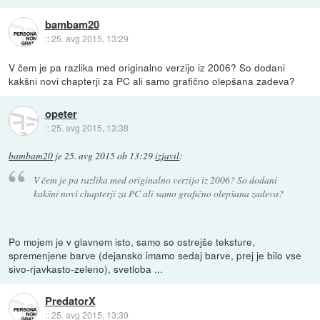
bambam20
::
25. avg 2015, 13:29
V čem je pa razlika med originalno verzijo iz 2006? So dodani
kakšni novi chapterji za PC ali samo grafično olepšana zadeva?
opeter
::
25. avg 2015, 13:38
bambam20
je
25. avg 2015 ob 13:29
izjavil
:
V čem je pa razlika med originalno verzijo iz 2006? So dodani
kakšni novi chapterji za PC ali samo grafično olepšana zadeva?
Po mojem je v glavnem isto, samo so ostrejše teksture,
spremenjene barve (dejansko imamo sedaj barve, prej je bilo vse
sivo-rjavkasto-zeleno), svetloba ...
PredatorX
::
25. avg 2015, 13:39