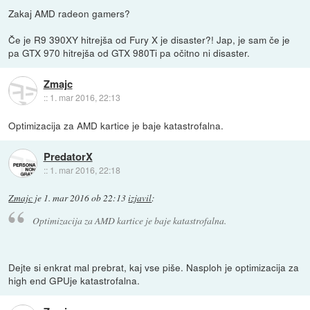
Zakaj AMD radeon gamers?
Če je R9 390XY hitrejša od Fury X je disaster?! Jap, je sam če je
pa GTX 970 hitrejša od GTX 980Ti pa očitno ni disaster.
Zmajc
::
1. mar 2016, 22:13
Optimizacija za AMD kartice je baje katastrofalna.
PredatorX
::
1. mar 2016, 22:18
Zmajc
je
1. mar 2016 ob 22:13
izjavil
:
Optimizacija za AMD kartice je baje katastrofalna.
Dejte si enkrat mal prebrat, kaj vse piše. Nasploh je optimizacija za
high end GPUje katastrofalna.