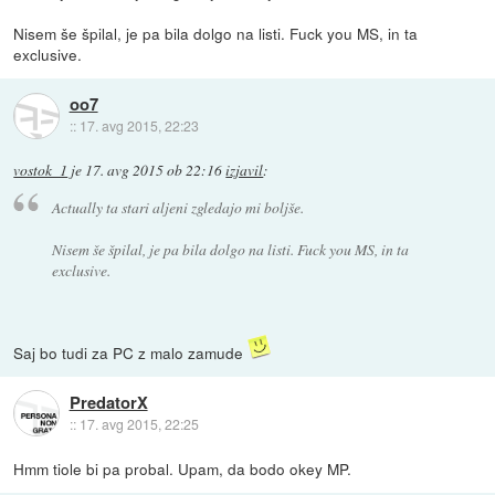
Nisem še špilal, je pa bila dolgo na listi. Fuck you MS, in ta
exclusive.
oo7
::
17. avg 2015, 22:23
vostok_1
je
17. avg 2015 ob 22:16
izjavil
:
Actually ta stari aljeni zgledajo mi boljše.
Nisem še špilal, je pa bila dolgo na listi. Fuck you MS, in ta
exclusive.
Saj bo tudi za PC z malo zamude
PredatorX
::
17. avg 2015, 22:25
Hmm tiole bi pa probal. Upam, da bodo okey MP.