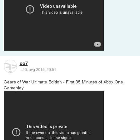
oo7
::
25. avg 2015, 20:51
Gears of War Ultimate Edition - First 35 Minutes of Xbox One
Gameplay