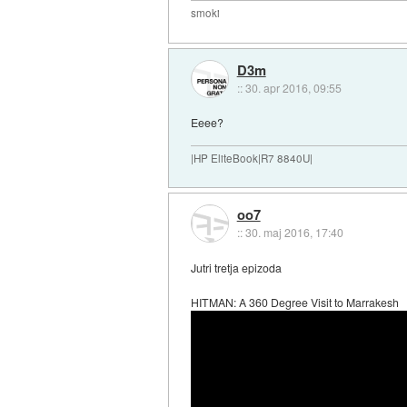
smoki
D3m
::
30. apr 2016, 09:55
Eeee?
|HP EliteBook|R7 8840U|
oo7
::
30. maj 2016, 17:40
Jutri tretja epizoda
HITMAN: A 360 Degree Visit to Marrakesh