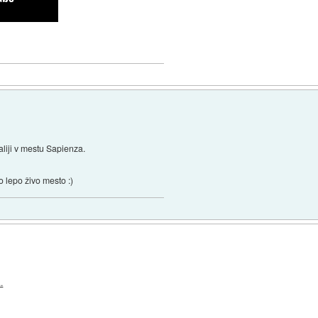
taliji v mestu Sapienza.
o lepo živo mesto :)
.