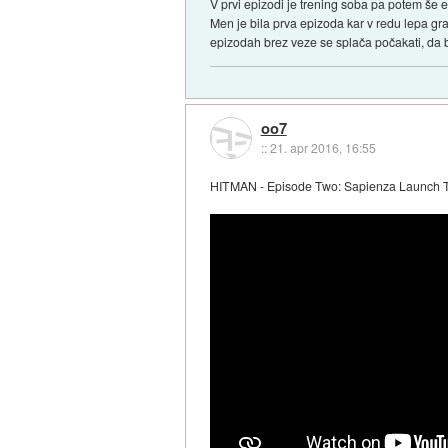
V prvi epizodi je trening soba pa potem še
Men je bila prva epizoda kar v redu lepa gr
epizodah brez veze se splača počakati, da b
oo7
::
21. apr 2016, 16:55
HITMAN - Episode Two: Sapienza Launch T