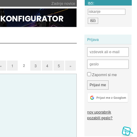
Išči:
Zadnje novice
Prijava
2
«
1
3
4
5
»
Zapomni si me
nov uporabnik
pozabili geslo?