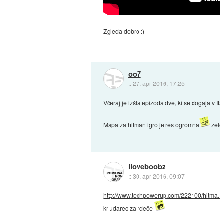
Zgleda dobro :)
oo7
::
27. apr 2016, 17:25
Včeraj je izšla epizoda dve, ki se dogaja v I
Mapa za hitman igro je res ogromna
zel
iloveboobz
::
30. apr 2016, 09:07
http://www.techpowerup.com/222100/hitma..
kr udarec za rdeče