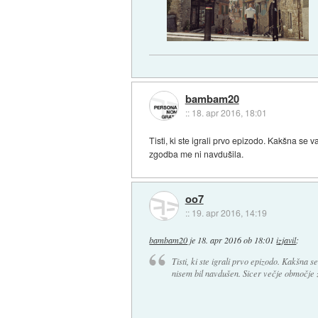
bambam20
::
18. apr 2016, 18:01
Tisti, ki ste igrali prvo epizodo. Kakšna 
zgodba me ni navdušila.
oo7
::
19. apr 2016, 14:19
bambam20
je
18. apr 2016 ob 18:01
izjavil
:
Tisti, ki ste igrali prvo epizodo. Kakšna 
nisem bil navdušen. Sicer večje območje 