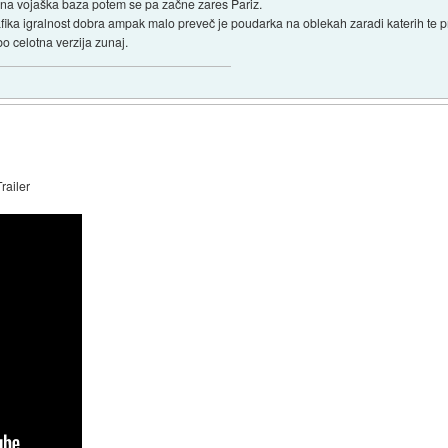
 ena vojaška baza potem se pa začne zares Pariz.
afika igralnost dobra ampak malo preveč je poudarka na oblekah zaradi katerih te 
o celotna verzija zunaj.
railer