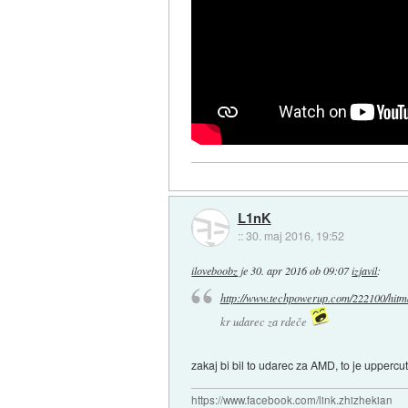
L1nK
::
30. maj 2016, 19:52
iloveboobz
je
30. apr 2016 ob 09:07
izjavil
:
http://www.techpowerup.com/222100/hitma
kr udarec za rdeče
zakaj bi bil to udarec za AMD, to je uppercu
https://www.facebook.com/link.zhizhekian