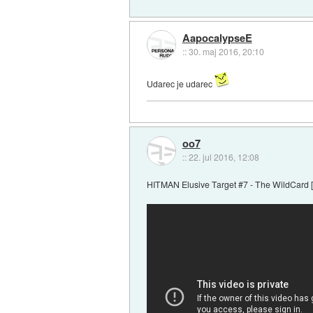
AapocalypseE
::
30. maj 2016, 20:10
Udarec je udarec
oo7
::
22. jul 2016, 12:08
HITMAN Elusive Target #7 - The WildCard 