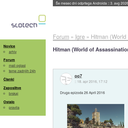
Še mesec dni odprtega Androida
::
3. avg 202
Forum
»
Igre
»
Hitman (World o
Novice
Hitman (World of Assassination
arhiv
Forum
mali oglasi
teme zadnjih 24h
oo7
Članki
::
18. apr 2016, 17:12
Zaposlitve
Druga epizoda 26 April 2016
brskaj
Ostalo
pravila