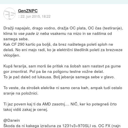
GenZNPC
::
22. jun 2015, 18:22
Dražji napajalc, drago vodno, dražja OC plata, OC čas (testiranje),
klima to
vsakemu na mizo in se naštima od
vse pade iz neba
samega sebe.
Kak CF 290 kartic pa boljš, da brez naštetega poleti sploh ne
delaš. No eni majo radi, ko je električni štedilnik poleti za brezveze
vklopljen.
Kupš ferarija, sam morš še pritisk na šobah sam nastavt pa gume
gor zmontirat. Pol pa še na poligonu testne vožne delat.
To je pač daleč od luksusa. Bolj jebanje samega sebe v glavo.
To veste, da strošek elekrike ni samo cena kwh, ampak tudi ostalo
sranje na položnici.
Ti jaz povem kaj ti da AMD zasotnj.... NIČ, ker ko potegneš črto
takoj vidiš zakaj je cenej.
@Darwin
Škoda da ni kakega izračuna za 1231v3+970SLI vs. OC FX (najn