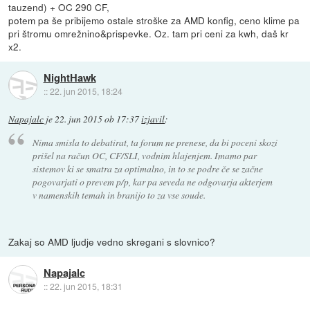
tauzend) + OC 290 CF,
potem pa še pribijemo ostale stroške za AMD konfig, ceno klime pa
pri štromu omrežnino&prispevke. Oz. tam pri ceni za kwh, daš kr
x2.
NightHawk
::
22. jun 2015, 18:24
Napajalc
je
22. jun 2015 ob 17:37
izjavil
:
Nima smisla to debatirat, ta forum ne prenese, da bi poceni skozi
prišel na račun OC, CF/SLI, vodnim hlajenjem. Imamo par
sistemov ki se smatra za optimalno, in to se podre če se začne
pogovarjati o prevem p/p, kar pa seveda ne odgovarja akterjem
v namenskih temah in branijo to za vse soude.
Zakaj so AMD ljudje vedno skregani s slovnico?
Napajalc
::
22. jun 2015, 18:31