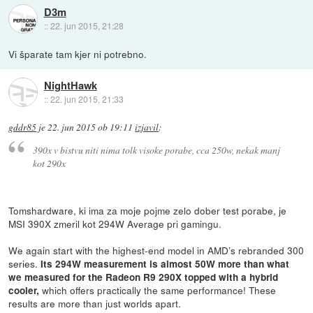
D3m
::
22. jun 2015, 21:28
Vi šparate tam kjer ni potrebno.
NightHawk
::
22. jun 2015, 21:33
gddr85
je
22. jun 2015 ob 19:11
izjavil
:
390x v bistvu niti nima tolk visoke porabe, cca 250w, nekak manj
kot 290x
Tomshardware, ki ima za moje pojme zelo dober test porabe, je
MSI 390X zmeril kot 294W Average pri gamingu.
We again start with the highest-end model in AMD’s rebranded 300
series.
Its 294W measurement is almost 50W more than what
we measured for the Radeon R9 290X topped with a hybrid
which offers practically the same performance! These
cooler,
results are more than just worlds apart.