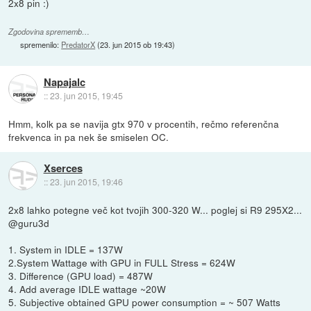
2x8 pin :)
Zgodovina sprememb…
spremenilo:
PredatorX
(
23. jun 2015 ob 19:43
)
Napajalc
::
23. jun 2015, 19:45
Hmm, kolk pa se navija gtx 970 v procentih, rečmo referenčna
frekvenca in pa nek še smiselen OC.
Xserces
::
23. jun 2015, 19:46
2x8 lahko potegne več kot tvojih 300-320 W... poglej si R9 295X2...
@guru3d
1. System in IDLE = 137W
2.System Wattage with GPU in FULL Stress = 624W
3. Difference (GPU load) = 487W
4. Add average IDLE wattage ~20W
5. Subjective obtained GPU power consumption = ~ 507 Watts