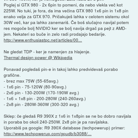
Poglej si GTX 980 - 2x 6pin to pomeni, da nebo vlekla več kot
225W. No tuki, je fora, da ima večina GTX 980 1x6 pin in 1x8 pin
enako velja za GTX 970. Pričakuješ lahka v celotem sistemu okol
30W več, kar pa lahko zanemariš. Če boš slučajno navijal potem
res mogoče bolj NVIDIO ker se bolj navija drgač pa pejt z AMD-
jem. Nekateri so buče in zelo radi prodajajo bedarije.
http://www.enthusiastpc.net/articles/00...
Ne gledat TDP - ker je namenjen za hlajenje.
Thermal design power @ Wikipedia
Ponavad pogledaš pin-e in takoj lahko predvidevaš porabo
grafične.
- brez max 75W (55-65avg.)
- 1x6 pin - 75-120W (80-90avg.)
- 2x6 pin - 130-200W (170-190W avg.)
- 1x6 + 1x8 pin - 200-280W (240-260avg.)
- 2x8 pin - 280W-360W (300-320 avg.)
Sklep: če gledaš R9 390X z 1x6 in 1x8pin se ne bo dobro navijala
in poraba bo okoli 240-250W. 2x8 pin je pa navijalska.
Uporabiš pa google: R9 390X database (techpowerup) primer:
http://www.techpowerup.com/gpudb/b3088/...