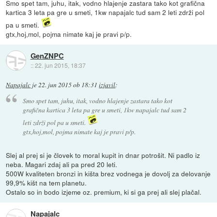
Smo spet tam, juhu, itak, vodno hlajenje zastara tako kot grafična
kartica 3 leta pa gre u smeti, 1kw napajalc tud sam 2 leti zdrži pol
pa u smeti.
gtx,hoj,mol, pojma nimate kaj je pravi p/p.
GenZNPC
::
22. jun 2015, 18:37
Napajalc
je
22. jun 2015 ob 18:31
izjavil
:
Smo spet tam, juhu, itak, vodno hlajenje zastara tako kot
grafična kartica 3 leta pa gre u smeti, 1kw napajalc tud sam 2
leti zdrži pol pa u smeti.
gtx,hoj,mol, pojma nimate kaj je pravi p/p.
Slej al prej si je človek to moral kupit in dnar potrošit. Ni padlo iz
neba. Magari zdaj ali pa pred 20 leti.
500W kvaliteten bronzi in kišta brez vodnega je dovolj za delovanje
99,9% kišt na tem planetu.
Ostalo so in bodo izjeme oz. premium, ki si ga prej ali slej plačal.
Napajalc