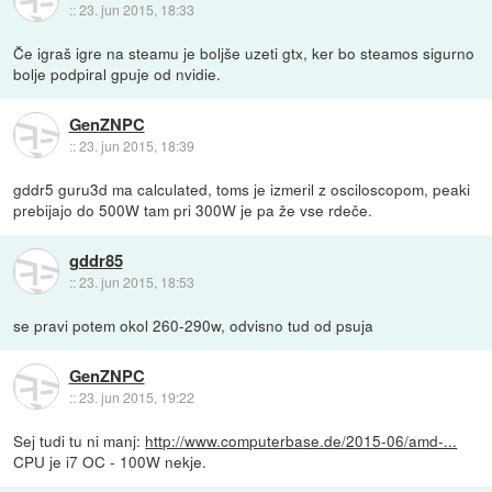
::
23. jun 2015, 18:33
Če igraš igre na steamu je boljše uzeti gtx, ker bo steamos sigurno
bolje podpiral gpuje od nvidie.
GenZNPC
::
23. jun 2015, 18:39
gddr5 guru3d ma calculated, toms je izmeril z osciloscopom, peaki
prebijajo do 500W tam pri 300W je pa že vse rdeče.
gddr85
::
23. jun 2015, 18:53
se pravi potem okol 260-290w, odvisno tud od psuja
GenZNPC
::
23. jun 2015, 19:22
Sej tudi tu ni manj:
http://www.computerbase.de/2015-06/amd-...
CPU je i7 OC - 100W nekje.