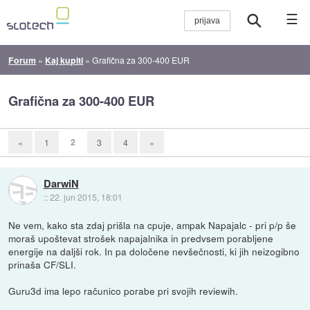
☰
Forum
»
Kaj kupiti
»
Grafična za 300-400 EUR
Grafična za 300-400 EUR
2
«
1
3
4
»
DarwiN
::
22. jun 2015, 18:01
Ne vem, kako sta zdaj prišla na cpuje, ampak Napajalc - pri p/p še
moraš upoštevat strošek napajalnika in predvsem porabljene
energije na daljši rok. In pa določene nevšečnosti, ki jih neizogibno
prinaša CF/SLI.
Guru3d ima lepo računico porabe pri svojih reviewih.