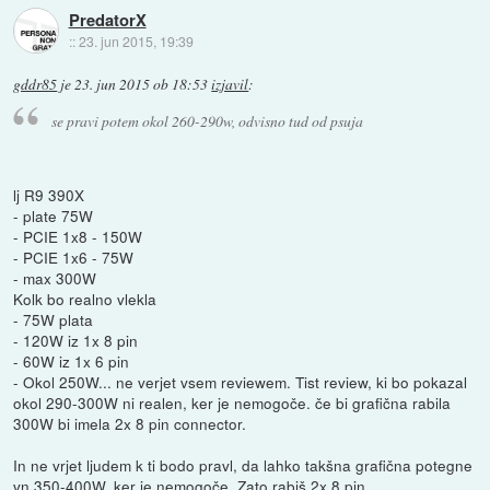
PredatorX
::
23. jun 2015, 19:39
gddr85
je
23. jun 2015 ob 18:53
izjavil
:
se pravi potem okol 260-290w, odvisno tud od psuja
lj R9 390X
- plate 75W
- PCIE 1x8 - 150W
- PCIE 1x6 - 75W
- max 300W
Kolk bo realno vlekla
- 75W plata
- 120W iz 1x 8 pin
- 60W iz 1x 6 pin
- Okol 250W... ne verjet vsem reviewem. Tist review, ki bo pokazal
okol 290-300W ni realen, ker je nemogoče. če bi grafična rabila
300W bi imela 2x 8 pin connector.
In ne vrjet ljudem k ti bodo pravl, da lahko takšna grafična potegne
vn 350-400W, ker je nemogoče. Zato rabiš 2x 8 pin.