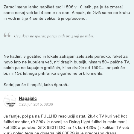
Zaradi mene lahko napišeš tudi 150€ v 10 letih, pa je še zmeraj
samo nekaj več kot 4 cente na dan. Ampak, če živiš samo ob kruhu
in vodi in ti je 4 cente veliko, ti je oproščeno.
Če nikjer ne šparaš, potem tudi pri grafi ne rabiš.
Ne kadim, v gostilno in lokale zahajam zelo zelo poredko, raket za
novo leto ne kupujem več, niti dragih buteljk, nimam 50+ palčne TV,
sploh pa ne kupujem grafičnih, ki so dražje od 150€.....ampak če
bi, mi 15€ letnega prihranka sigurno ne bi bilo merilo.
Sedaj pa še ti napiši, kako šparaš...
Napajalc
::
23. jun 2015, 08:36
Ja fantje, pol pa na FULLHD resoluciji ostat, 2k,4k TV kuri več kot
fullhd monitor, r9 290x je dovolj za Dying Light fullhd in malo manj
kot 300w porabe. GTX 980TI OC na 4k kuri 420w (+ kolikor TV več
kuri) poleg tega ne dosega niti 60FPS in je pregrešno draga.