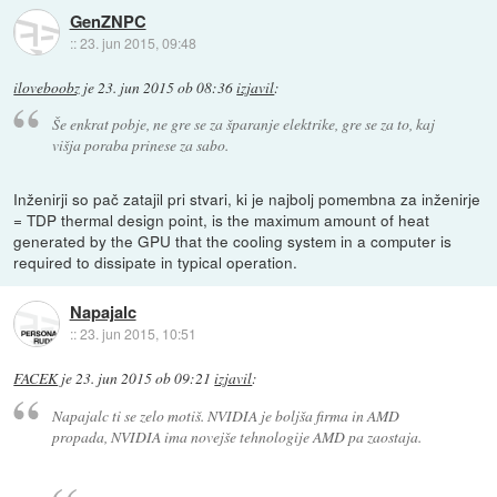
GenZNPC
::
23. jun 2015, 09:48
iloveboobz
je
23. jun 2015 ob 08:36
izjavil
:
Še enkrat pobje, ne gre se za šparanje elektrike, gre se za to, kaj
višja poraba prinese za sabo.
Inženirji so pač zatajil pri stvari, ki je najbolj pomembna za inženirje
= TDP thermal design point, is the maximum amount of heat
generated by the GPU that the cooling system in a computer is
required to dissipate in typical operation.
Napajalc
::
23. jun 2015, 10:51
FACEK
je
23. jun 2015 ob 09:21
izjavil
:
Napajalc ti se zelo motiš. NVIDIA je boljša firma in AMD
propada, NVIDIA ima novejše tehnologije AMD pa zaostaja.