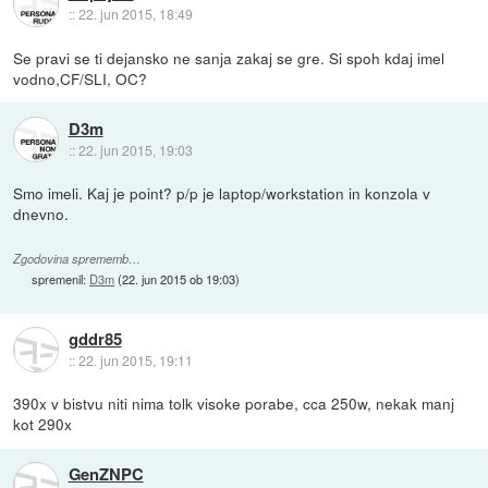
::
22. jun 2015, 18:49
Se pravi se ti dejansko ne sanja zakaj se gre. Si spoh kdaj imel
vodno,CF/SLI, OC?
D3m
::
22. jun 2015, 19:03
Smo imeli. Kaj je point? p/p je laptop/workstation in konzola v
dnevno.
Zgodovina sprememb…
spremenil:
D3m
(
22. jun 2015 ob 19:03
)
gddr85
::
22. jun 2015, 19:11
390x v bistvu niti nima tolk visoke porabe, cca 250w, nekak manj
kot 290x
GenZNPC