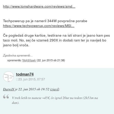
http://www.tomshardware.com/reviews/amd...
Techpowerup pa je nameril 344W povprečne porabe
https://www.techpowerup.com/reviews/MSI...
Če pogledaš druge kartice, testirane na isti strani je jasno kam pes
taco moli. No, sej če vzameš 290X in dodaš ram ter jo naviješ bo
jasno bolj vroča.
Zgodovina sprememb…
spremenilo:
NightHawk
(
22. jun 2015 ob 21:38
)
todman74
::
23. jun 2015, 07:57
DarwiN
je
22. jun 2015 ob 19:52
izjavil
:
V treh letih to nanese ~45€, če igraš 20ur na teden (2h51m na
dan).