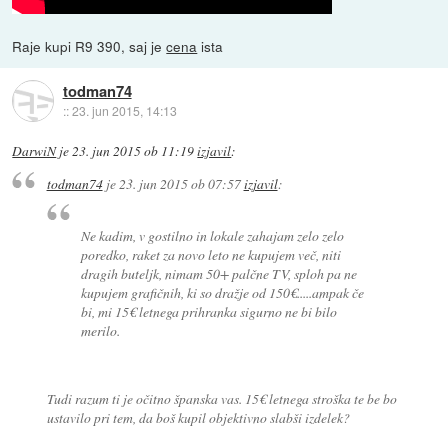
Raje kupi R9 390, saj je
cena
ista
todman74
::
23. jun 2015, 14:13
DarwiN
je
23. jun 2015 ob 11:19
izjavil
:
todman74
je
23. jun 2015 ob 07:57
izjavil
:
Ne kadim, v gostilno in lokale zahajam zelo zelo
poredko, raket za novo leto ne kupujem več, niti
dragih buteljk, nimam 50+ palčne TV, sploh pa ne
kupujem grafičnih, ki so dražje od 150€.....ampak če
bi, mi 15€ letnega prihranka sigurno ne bi bilo
merilo.
Tudi razum ti je očitno španska vas. 15€ letnega stroška te be bo
ustavilo pri tem, da boš kupil objektivno slabši izdelek?