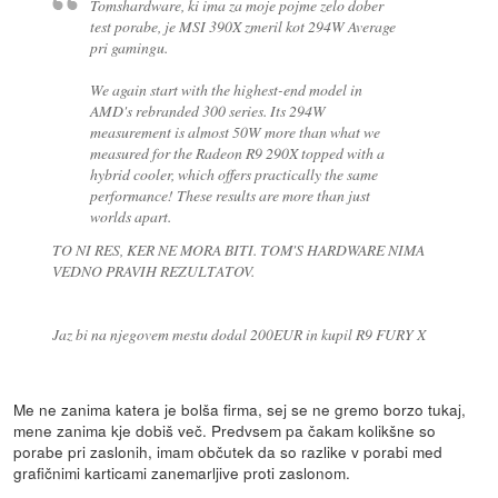
Tomshardware, ki ima za moje pojme zelo dober
test porabe, je MSI 390X zmeril kot 294W Average
pri gamingu.
We again start with the highest-end model in
AMD's rebranded 300 series. Its 294W
measurement is almost 50W more than what we
measured for the Radeon R9 290X topped with a
hybrid cooler, which offers practically the same
performance! These results are more than just
worlds apart.
TO NI RES, KER NE MORA BITI. TOM'S HARDWARE NIMA
VEDNO PRAVIH REZULTATOV.
Jaz bi na njegovem mestu dodal 200EUR in kupil R9 FURY X
Me ne zanima katera je bolša firma, sej se ne gremo borzo tukaj,
mene zanima kje dobiš več. Predvsem pa čakam kolikšne so
porabe pri zaslonih, imam občutek da so razlike v porabi med
grafičnimi karticami zanemarljive proti zaslonom.