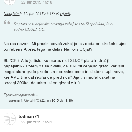
::
22. jun 2015, 19:18
Napajalc
je
22. jun 2015 ob 18:49
izjavil
:
Se pravi se ti dejansko ne sanja zakaj se gre. Si spoh kdaj imel
vodno,CF/SLI, OC?
Ne res nevem. Mi prosim poveš zakaj je tak dodaten strošek nujno
potreben? A brez tega ne dela? Nemorš OCjat?
SLI/CF ? A to je tisto, ko moraš met SLI/CF plato in dražji
napajalnik? Potem pa se hvališ, da si kupil cenejšo grafo, ker nisi
mogel staro grafo prodat za normalno ceno in si stem kupit novo,
ker AMD ti je dal rebrande pred nos? Aja ti si moral čakat na
poceni 290ko, do takrat si pa gledal v luft.
Zgodovina sprememb…
spremenil:
GenZNPC
(
22. jun 2015 ob 19:19
)
todman74
::
22. jun 2015, 19:41