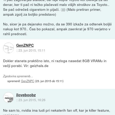
denar, ker ti pač ni težko plačevati malo višjih stroškov za Toyoto..
Se pač odrečeš cigaretom in pijači. :))) (Malo pretiran primer,
ampak zgolj za boljšo predstavo)
No, sicer je pa dejansko možno, da se 390 izkaže za odtenek boljši
nakup kot 970.. Čas bo pokazal, ampak zaenkrat je 970 verjetno v
rahli prednosti.
GenZNPC
::
23. jun 2015, 15:11
Dokler staneta praktično isto, ni razloga nasedat 8GB VRAMu in
večji porabi. Vir: geizhals.de
Zgodovina sprememb…
spremenil:
GenZNPC
(
23. jun 2015 ob 15:11
)
iloveboobz
::
23. jun 2015, 16:26
Ne sam to, nvidia ima tudi pri nekaterih fan off, kar je killer feature,