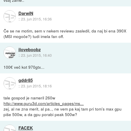
vsaj zame..
DarwiN
::
23. jun 2015, 16:36
Če se ne motim, sem v nekem reviewu zasledil, da naj bi ena 390X
(MSI mogoče?) tudi imela fan off.
iloveboobz
::
23. jun 2015, 16:40
100€ več kot 970gtx...
gddr85
::
23. jun 2015, 18:16
tale gospod je nameril 260w
http://www.guru3d.com/articles_pages/ms...
zej, al ne zna merit, al pa.., ne vem pa kaj tam pri tom's max gpu
piše 500w, a da gpu porabi peak 500w?
FACEK