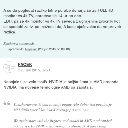
A se da pogledat razliko letne porabe denarja še za FULLHD
monitor vs 4k TV, obratovanje 14 ur na dan.
EDIT: pa še 4k monitor vs 4k TV seveda z ugrajenimi zvočniki kot
se spodobi za tv, po možnost daj A kaso ojačevalec da ne preveč
razlike.
Zgodovina sprememb…
spremenilo:
Napajalc
(
23. jun 2015 ob 09:10
)
FACEK
::
23. jun 2015, 09:21
Napajalc ti se zelo motiš. NVIDIA je boljša firma in AMD propada,
NVIDIA ima novejše tehnologije AMD pa zaostaja.
Tomshardware, ki ima za moje pojme zelo dober test porabe, je
MSI 390X zmeril kot 294W Average pri gamingu.
We again start with the highest-end model in AMD's rebranded
300 series. Its 294W measurement is almost 50W more than