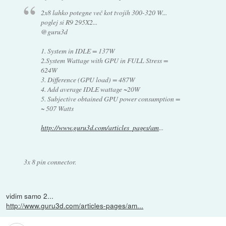
2x8 lahko potegne več kot tvojih 300-320 W...
poglej si R9 295X2...
@guru3d
1. System in IDLE = 137W
2.System Wattage with GPU in FULL Stress =
624W
3. Difference (GPU load) = 487W
4. Add average IDLE wattage ~20W
5. Subjective obtained GPU power consumption =
~ 507 Watts
http://www.guru3d.com/articles_pages/am
...
3x 8 pin connector.
vidim samo 2...
http://www.guru3d.com/articles-pages/am...