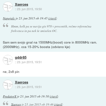
Xserces
::
23. jun 2015, 19:50
Napajalc
je
23. jun 2015 ob 19:45
izjavil
:
Hmm, kolk pa se navija gtx 970 v procentih, rečmo referenčna
frekvenca in pa nek še smiselen OC.
Sam sem svojo gnal na 1500MHz(boost) core in 8000MHz ram.
(2000MHz). cca 15-20% boosta (odvisno kje)
gddr85
::
23. jun 2015, 19:51
ne, 2x8 pin
Xserces
::
23. jun 2015, 19:51
PredatorX
je
23. jun 2015 ob 19:50
izjavil
:
Xserces
je
23. jun 2015 ob 19:46
izjavil
: