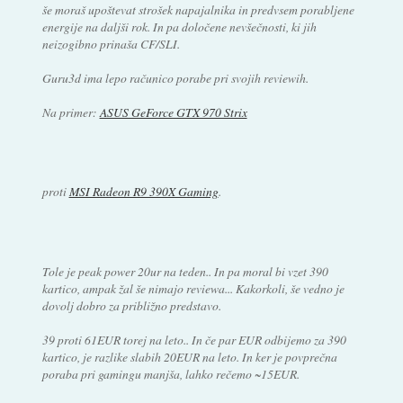
še moraš upoštevat strošek napajalnika in predvsem porabljene
energije na daljši rok. In pa določene nevšečnosti, ki jih
neizogibno prinaša CF/SLI.
Guru3d ima lepo računico porabe pri svojih reviewih.
Na primer:
ASUS GeForce GTX 970 Strix
proti
MSI Radeon R9 390X Gaming
.
Tole je peak power 20ur na teden.. In pa moral bi vzet 390
kartico, ampak žal še nimajo reviewa... Kakorkoli, še vedno je
dovolj dobro za približno predstavo.
39 proti 61EUR torej na leto.. In če par EUR odbijemo za 390
kartico, je razlike slabih 20EUR na leto. In ker je povprečna
poraba pri gamingu manjša, lahko rečemo ~15EUR.