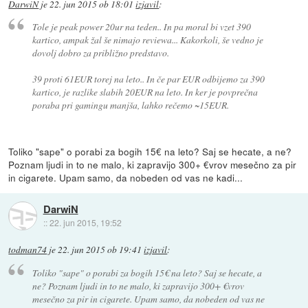
DarwiN
je
22. jun 2015 ob 18:01
izjavil
:
Tole je peak power 20ur na teden.. In pa moral bi vzet 390
kartico, ampak žal še nimajo reviewa... Kakorkoli, še vedno je
dovolj dobro za približno predstavo.
39 proti 61EUR torej na leto.. In če par EUR odbijemo za 390
kartico, je razlike slabih 20EUR na leto. In ker je povprečna
poraba pri gamingu manjša, lahko rečemo ~15EUR.
Toliko "sape" o porabi za bogih 15€ na leto? Saj se hecate, a ne?
Poznam ljudi in to ne malo, ki zapravijo 300+ €vrov mesečno za pir
in cigarete. Upam samo, da nobeden od vas ne kadi...
DarwiN
::
22. jun 2015, 19:52
todman74
je
22. jun 2015 ob 19:41
izjavil
:
Toliko "sape" o porabi za bogih 15€ na leto? Saj se hecate, a
ne? Poznam ljudi in to ne malo, ki zapravijo 300+ €vrov
mesečno za pir in cigarete. Upam samo, da nobeden od vas ne