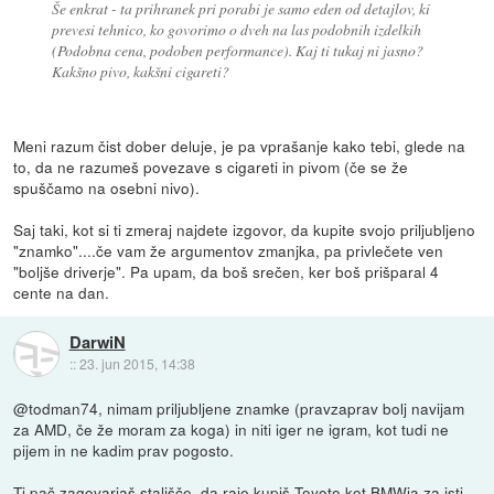
Še enkrat - ta prihranek pri porabi je samo eden od detajlov, ki
prevesi tehnico, ko govorimo o dveh na las podobnih izdelkih
(Podobna cena, podoben performance). Kaj ti tukaj ni jasno?
Kakšno pivo, kakšni cigareti?
Meni razum čist dober deluje, je pa vprašanje kako tebi, glede na
to, da ne razumeš povezave s cigareti in pivom (če se že
spuščamo na osebni nivo).
Saj taki, kot si ti zmeraj najdete izgovor, da kupite svojo priljubljeno
"znamko"....če vam že argumentov zmanjka, pa privlečete ven
"boljše driverje". Pa upam, da boš srečen, ker boš prišparal 4
cente na dan.
DarwiN
::
23. jun 2015, 14:38
@todman74, nimam priljubljene znamke (pravzaprav bolj navijam
za AMD, če že moram za koga) in niti iger ne igram, kot tudi ne
pijem in ne kadim prav pogosto.
Ti pač zagovarjaš stališče, da raje kupiš Toyoto kot BMWja za isti