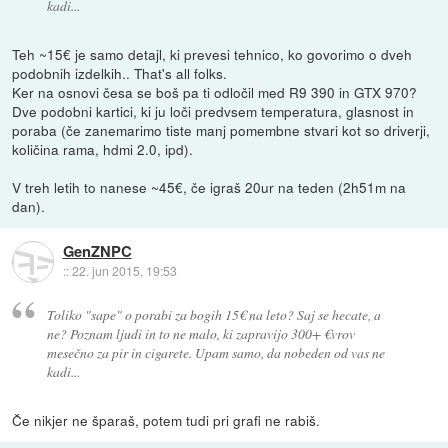
kadi...
Teh ~15€ je samo detajl, ki prevesi tehnico, ko govorimo o dveh
podobnih izdelkih.. That's all folks.
Ker na osnovi česa se boš pa ti odločil med R9 390 in GTX 970?
Dve podobni kartici, ki ju loči predvsem temperatura, glasnost in
poraba (če zanemarimo tiste manj pomembne stvari kot so driverji,
količina rama, hdmi 2.0, ipd).
V treh letih to nanese ~45€, če igraš 20ur na teden (2h51m na
dan).
GenZNPC
::
22. jun 2015, 19:53
Toliko "sape" o porabi za bogih 15€ na leto? Saj se hecate, a
ne? Poznam ljudi in to ne malo, ki zapravijo 300+ €vrov
mesečno za pir in cigarete. Upam samo, da nobeden od vas ne
kadi...
Če nikjer ne šparaš, potem tudi pri grafi ne rabiš.