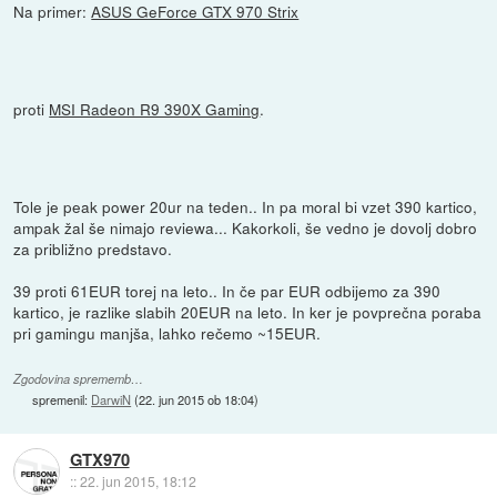
Na primer:
ASUS GeForce GTX 970 Strix
proti
MSI Radeon R9 390X Gaming
.
Tole je peak power 20ur na teden.. In pa moral bi vzet 390 kartico,
ampak žal še nimajo reviewa... Kakorkoli, še vedno je dovolj dobro
za približno predstavo.
39 proti 61EUR torej na leto.. In če par EUR odbijemo za 390
kartico, je razlike slabih 20EUR na leto. In ker je povprečna poraba
pri gamingu manjša, lahko rečemo ~15EUR.
Zgodovina sprememb…
spremenil:
DarwiN
(
22. jun 2015 ob 18:04
)
GTX970
::
22. jun 2015, 18:12