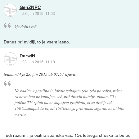
GenZNPC
::
23. jun 2015, 11:03
kje dobiš več
Danes pri nvidiji, to je vsem jasno.
DarwiN
::
23. jun 2015, 11:19
todman74
je
23. jun 2015 ob 07:57
izjavil
:
Ne kadim, v gostilno in lokale zahajam zelo zelo poredko, raket
za novo leto ne kupujem več, niti dragih buteljk, nimam 50+
palčne TV, sploh pa ne kupujem grafičnih, ki so dražje od
150€.....ampak če bi, mi 15€ letnega prihranka sigurno ne bi bilo
merilo.
Tudi razum ti je očitno španska vas. 15€ letnega stroška te be bo