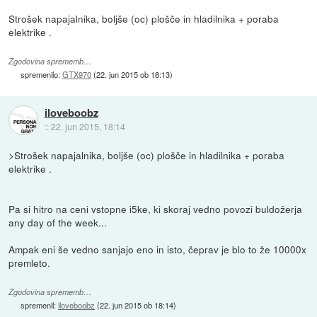
Strošek napajalnika, boljše (oc) plošče in hladilnika + poraba
elektrike .
Zgodovina sprememb…
spremenilo:
GTX970
(
22. jun 2015 ob 18:13
)
iloveboobz
::
22. jun 2015, 18:14
>Strošek napajalnika, boljše (oc) plošče in hladilnika + poraba
elektrike .
Pa si hitro na ceni vstopne i5ke, ki skoraj vedno povozi buldožerja
any day of the week...
Ampak eni še vedno sanjajo eno in isto, čeprav je blo to že 10000x
premleto.
Zgodovina sprememb…
spremenil:
iloveboobz
(
22. jun 2015 ob 18:14
)