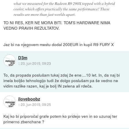
what we measured for the Radeon R9 290X topped with a hybrid
cooler, which offers practically the same performance! These
results are more than just worlds apart.
TO NI RES, KER NE MORA BITI. TOM'S HARDWARE NIMA
VEDNO PRAVIH REZULTATOV.
Jaz bi na njegovem mestu dodal 200EUR in kupil R9 FURY X
D3m
::
23. jun 2015, 09:23
To, da propada poslušam tukaj zdaj že ene....10 let. In, da naj bi
imela boljšo tehnologijo tudi že dolgo poslušam pa še vedno ne
vidim razlike razen, kaj je bolj IN zelena ali rdeča.
iloveboobz
::
23. jun 2015, 09:25
Kaj ko bi priporočal grafe potem ko pridejo ven in so uzunaj ter
primerno zbenchane ?