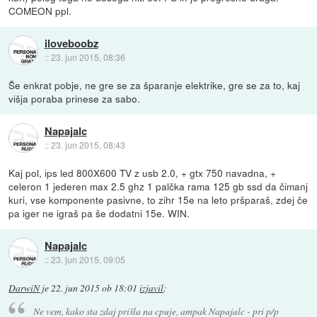
COMEON ppl.
iloveboobz
::
23. jun 2015, 08:36
Še enkrat pobje, ne gre se za šparanje elektrike, gre se za to, kaj
višja poraba prinese za sabo.
Napajalc
::
23. jun 2015, 08:43
Kaj pol, ips led 800X600 TV z usb 2.0, + gtx 750 navadna, +
celeron 1 jederen max 2.5 ghz 1 palčka rama 125 gb ssd da čimanj
kuri, vse komponente pasivne, to zihr 15e na leto pršparaš, zdej če
pa iger ne igraš pa še dodatni 15e. WIN.
Napajalc
::
23. jun 2015, 09:05
DarwiN
je
22. jun 2015 ob 18:01
izjavil
:
Ne vem, kako sta zdaj prišla na cpuje, ampak Napajalc - pri p/p