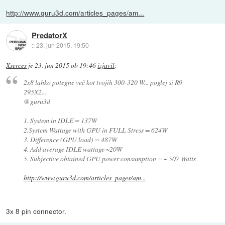
http://www.guru3d.com/articles_pages/am...
PredatorX
::
23. jun 2015, 19:50
Xserces
je
23. jun 2015 ob 19:46
izjavil
:
2x8 lahko potegne več kot tvojih 300-320 W... poglej si R9
295X2...
@guru3d
1. System in IDLE = 137W
2.System Wattage with GPU in FULL Stress = 624W
3. Difference (GPU load) = 487W
4. Add average IDLE wattage ~20W
5. Subjective obtained GPU power consumption = ~ 507 Watts
http://www.guru3d.com/articles_pages/am...
3x 8 pin connector.