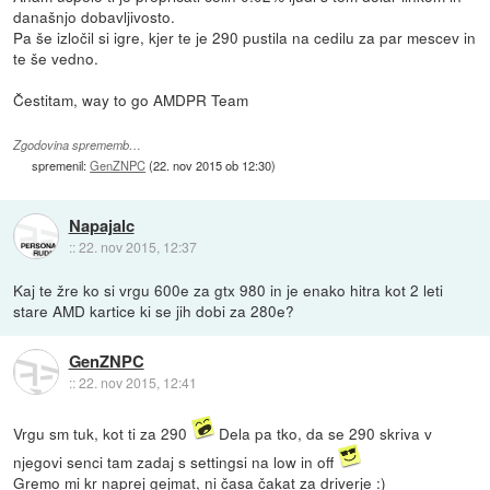
današnjo dobavljivosto.
Pa še izločil si igre, kjer te je 290 pustila na cedilu za par mescev in
te še vedno.
Čestitam, way to go AMDPR Team
Zgodovina sprememb…
spremenil:
GenZNPC
(
22. nov 2015 ob 12:30
)
Napajalc
::
22. nov 2015, 12:37
Kaj te žre ko si vrgu 600e za gtx 980 in je enako hitra kot 2 leti
stare AMD kartice ki se jih dobi za 280e?
GenZNPC
::
22. nov 2015, 12:41
Vrgu sm tuk, kot ti za 290
Dela pa tko, da se 290 skriva v
njegovi senci tam zadaj s settingsi na low in off
Gremo mi kr naprej gejmat, ni časa čakat za driverje :)