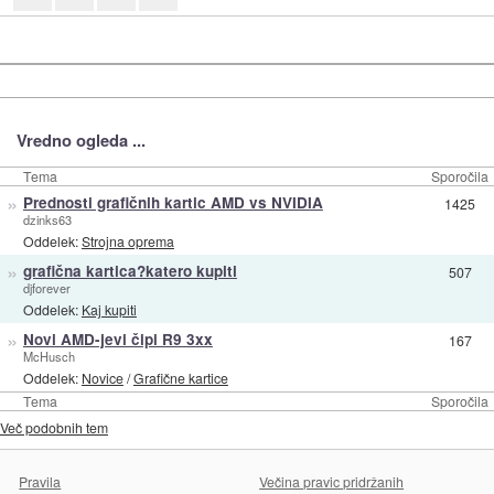
Vredno ogleda ...
Tema
Sporočila
»
Prednosti grafičnih kartic AMD vs NVIDIA
1425
dzinks63
Oddelek:
Strojna oprema
»
grafična kartica?katero kupiti
507
djforever
Oddelek:
Kaj kupiti
»
Novi AMD-jevi čipi R9 3xx
167
McHusch
Oddelek:
Novice
/
Grafične kartice
Tema
Sporočila
Več podobnih tem
Pravila
Večina pravic pridržanih