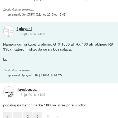
Zgodovina sprememb…
spremenil:
GenZNPC
(
22. nov 2015 ob 12:42
)
1player1
::
18. jul 2016, 14:06
Nameravam si kupiti grafično: GTX 1060 ali RX 480 ali rabljeno R9
390x. Katero mislite, da se najbolj splača.
Lp
Zgodovina sprememb…
spremenil:
1player1
(
18. jul 2016 ob 14:07
)
iloveboobz
::
18. jul 2016, 14:07
počakaj na benchmarke 1060ke in se potem odloči
4
»
«
1
2
3