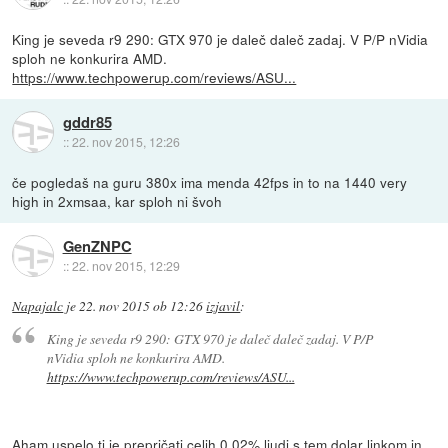
King je seveda r9 290: GTX 970 je daleč daleč zadaj. V P/P nVidia
sploh ne konkurira AMD.
https://www.techpowerup.com/reviews/ASU...
gddr85
::
22. nov 2015, 12:26
če pogledaš na guru 380x ima menda 42fps in to na 1440 very
high in 2xmsaa, kar sploh ni švoh
GenZNPC
::
22. nov 2015, 12:29
Napajalc
je
22. nov 2015 ob 12:26
izjavil
:
King je seveda r9 290: GTX 970 je daleč daleč zadaj. V P/P
nVidia sploh ne konkurira AMD.
https://www.techpowerup.com/reviews/ASU...
Aham uspelo ti je prepričati celih 0.02% ljudi s tem dolar linkom in