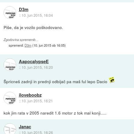
D3m
::
10. jun 2015, 16:04
Piše, da je vozilo poškodovano.
Zgodovina sprememb…
spremenil:
D3m
(
10. jun 2015 ob 16:05
)
AapocalypseE
::
10. jun 2015, 16:20
Špricneš zadnji in prednji odbijač pa maš ful lepo Dacio
iloveboobz
::
10. jun 2015, 16:21
kok jim rata v 2005 naredit 1.6 motor z tok mal konji.....
Janac
::
10. jun 2015, 16:26