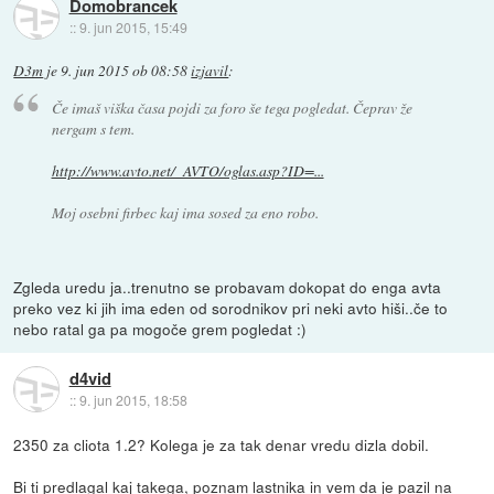
Domobrancek
::
9. jun 2015, 15:49
D3m
je
9. jun 2015 ob 08:58
izjavil
:
Če imaš viška časa pojdi za foro še tega pogledat. Čeprav že
nergam s tem.
http://www.avto.net/_AVTO/oglas.asp?ID=...
Moj osebni firbec kaj ima sosed za eno robo.
Zgleda uredu ja..trenutno se probavam dokopat do enga avta
preko vez ki jih ima eden od sorodnikov pri neki avto hiši..če to
nebo ratal ga pa mogoče grem pogledat :)
d4vid
::
9. jun 2015, 18:58
2350 za cliota 1.2? Kolega je za tak denar vredu dizla dobil.
Bi ti predlagal kaj takega, poznam lastnika in vem da je pazil na