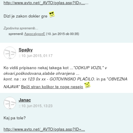
http://www.avto.net/_AVTO/oglas.asp?ID=...
...
Dizl je zakon dokler gre
Zgodovina sprememb…
spremenil:
AapocalypseE
(
10. jun 2015 ob 00:35
)
Spajky
::
10. jun 2015, 01:17
Ko vidiš pripisano nekaj takega kot ...
"ODKUP VOZIL" v
okvari,poškodovana,slabše ohranjena ...
. in pa "
kont. na : xx 123 0x xx - GOTOVINSKO PLAČILO
OBVEZNA
"
Bejži stran kolikor te noge nesejo
NAJAVA
Janac
::
10. jun 2015, 13:23
Kaj pa tole?
http://www.avto.net/_AVTO/oglas.asp?ID=...