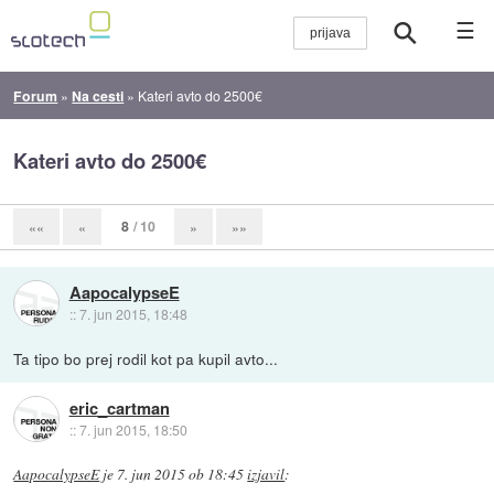
☰
Forum
»
Na cesti
»
Kateri avto do 2500€
Kateri avto do 2500€
8
/ 10
««
«
»
»»
AapocalypseE
::
7. jun 2015, 18:48
Ta tipo bo prej rodil kot pa kupil avto...
eric_cartman
::
7. jun 2015, 18:50
AapocalypseE
je
7. jun 2015 ob 18:45
izjavil
: