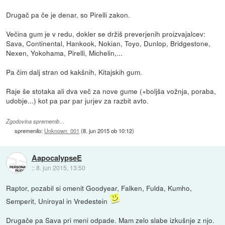
Drugač pa če je denar, so Pirelli zakon.
Večina gum je v redu, dokler se držiš preverjenih proizvajalcev:
Sava, Continental, Hankook, Nokian, Toyo, Dunlop, Bridgestone,
Nexen, Yokohama, Pirelli, Michelin,...
Pa čim dalj stran od kakšnih, Kitajskih gum.
Raje še stotaka ali dva več za nove gume (+boljša vožnja, poraba,
udobje...) kot pa par par jurjev za razbit avto.
Zgodovina sprememb…
spremenilo:
Unknown_001
(
8. jun 2015 ob 10:12
)
AapocalypseE
::
8. jun 2015, 13:50
Raptor, pozabil si omenit Goodyear, Falken, Fulda, Kumho,
Semperit, Uniroyal in Vredestein
Drugače pa Sava pri meni odpade. Mam zelo slabe izkušnje z njo.