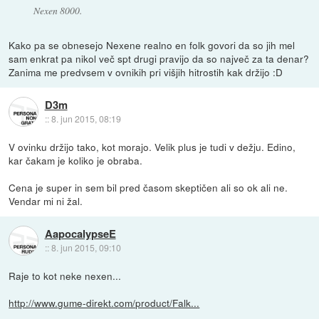
Nexen 8000.
Kako pa se obnesejo Nexene realno en folk govori da so jih mel
sam enkrat pa nikol več spt drugi pravijo da so največ za ta denar?
Zanima me predvsem v ovnikih pri višjih hitrostih kak držijo :D
D3m
::
8. jun 2015, 08:19
V ovinku držijo tako, kot morajo. Velik plus je tudi v dežju. Edino,
kar čakam je koliko je obraba.
Cena je super in sem bil pred časom skeptičen ali so ok ali ne.
Vendar mi ni žal.
AapocalypseE
::
8. jun 2015, 09:10
Raje to kot neke nexen...
http://www.gume-direkt.com/product/Falk...