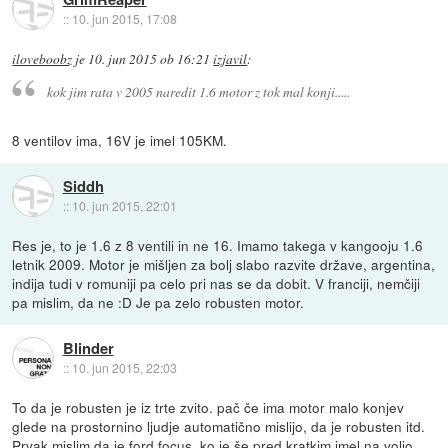
::
10. jun 2015, 17:08
iloveboobz
je
10. jun 2015 ob 16:21
izjavil
:
kok jim rata v 2005 naredit 1.6 motor z tok mal konji.....
8 ventilov ima, 16V je imel 105KM.
Siddh
::
10. jun 2015, 22:01
Res je, to je 1.6 z 8 ventili in ne 16. Imamo takega v kangooju 1.6
letnik 2009. Motor je mišljen za bolj slabo razvite države, argentina,
indija tudi v romuniji pa celo pri nas se da dobit. V franciji, nemčiji
pa mislim, da ne :D Je pa zelo robusten motor.
Blinder
::
10. jun 2015, 22:03
To da je robusten je iz trte zvito. pač če ima motor malo konjev
glede na prostornino ljudje automatično mislijo, da je robusten itd.
Prvak mislim da je ford focus, ko je še pred kratkim imel na voljo