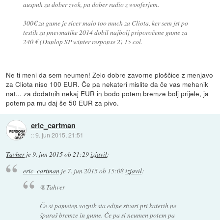
auspuh za dober zvok, pa dober radio z wooferjem.
300€ za gume je sicer malo too much za Cliota, ker sem jst po
testih za pnevmatike 2014 dobil najbolj priporočene gume za
240 € (Dunlop SP winter response 2) 15 col.
Ne ti meni da sem neumen! Zelo dobre zavorne ploščice z menjavo
za Cliota niso 100 EUR. Če pa nekateri mislite da če vas mehanik
nat... za dodatnih nekaj EUR in bodo potem bremze bolj prijele, ja
potem pa mu daj še 50 EUR za pivo.
eric_cartman
::
9. jun 2015, 21:51
Tavher
je
9. jun 2015 ob 21:29
izjavil
:
eric_cartman
je
7. jun 2015 ob 15:08
izjavil
:
@Tahver
Če si pameten voznik sta edine stvari pri katerih ne
šparaš bremze in gume. Če pa si neumen potem pa