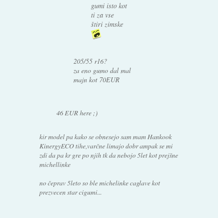
gumi isto kot
ti za vse
štiri zimske
205/55 r16?
za eno gumo dal mal
majn kot 70EUR
46 EUR here ;)
kir model pa kako se obnesejo sam mam Hankook
KinergyECO tihe,varčne limajo dobr ampak se mi
zdi da pa kr gre po njih tk da nebojo 5let kot prejšne
michellinke
no čeprav 5leto so ble michelinke caglave kot
prezvecen star cigumi...