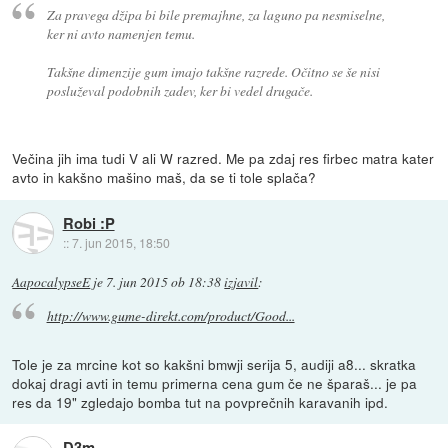
Za pravega džipa bi bile premajhne, za laguno pa nesmiselne,
ker ni avto namenjen temu.
Takšne dimenzije gum imajo takšne razrede. Očitno se še nisi
posluževal podobnih zadev, ker bi vedel drugače.
Večina jih ima tudi V ali W razred. Me pa zdaj res firbec matra kater
avto in kakšno mašino maš, da se ti tole splača?
Robi :P
::
7. jun 2015, 18:50
AapocalypseE
je
7. jun 2015 ob 18:38
izjavil
:
http://www.gume-direkt.com/product/Good...
Tole je za mrcine kot so kakšni bmwji serija 5, audiji a8... skratka
dokaj dragi avti in temu primerna cena gum če ne šparaš... je pa
res da 19" zgledajo bomba tut na povprečnih karavanih ipd.
D3m