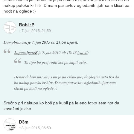
nakup poteku kr hitr :D mam par avtov ogledanih..jutr sam klicat pa
hodt na oglede :)
Robi :P
::
7. jun 2015, 21:59
Domobrancek
je
7. jun 2015 ob 21:56
izjavil
:
AapocalypseE
je
7. jun 2015 ob 18:48
izjavil
:
Ta tipo bo prej rodil kot pa kupil avto...
Denar dobim jutr..dons mi je pa crknu moj dozdejšni avto tko da
bo nakup poteku kr hitr :D mam par avtov ogledanih..jutr sam
klicat pa hodt na oglede :)
Srečno pri nakupu ko boš pa kupil pa le eno fotko sem not da
zavežeš jezike
D3m
::
8. jun 2015, 06:50