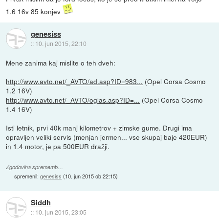
1.6 16v 85 konjev
genesiss
::
10. jun 2015, 22:10
Mene zanima kaj mislite o teh dveh:
http://www.avto.net/_AVTO/ad.asp?ID=983...
(Opel Corsa Cosmo
1.2 16V)
http://www.avto.net/_AVTO/oglas.asp?ID=...
(Opel Corsa Cosmo
1.4 16V)
Isti letnik, prvi 40k manj kilometrov + zimske gume. Drugi ima
opravljen veliki servis (menjan jermen... vse skupaj baje 420EUR)
in 1.4 motor, je pa 500EUR dražji.
Zgodovina sprememb…
spremenil:
genesiss
(
10. jun 2015 ob 22:15
)
Siddh
::
10. jun 2015, 23:05