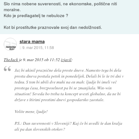
Slo nima nobene suverenosti, ne ekonomske, politične niti
moralne.
Kdo je predlagatelj te nebuloze ?
Kot bi prostitutke praznovale svoj dan nedolžnosti.
stara mama
::
9. mar 2015, 11:58
TheJack
je
9. mar 2015 ob 11:52
izjavil
:
Jaz bi ukinil praznične dela proste dneve. Namesto tega bi dela
prosta dneva postala petek in ponedeljek. Delali bi le še tri dni v
tednu. S tem bi ubili dve muhi na en mah: ljudje bi imeli več
prostega časa, brezposelnost pa bi se zmanjšala. Win-win
situation! Seveda bo treba ta koncept uvesti globalno, da ne bi
države s štirimi prostimi dnevi gospodarsko zaostale.
Volite mene, ljudje!
P.S.: Dan suverenosti v Sloveniji? Kaj če bi uvedli še dan kralja
ali pa dan slovenskih otokov?