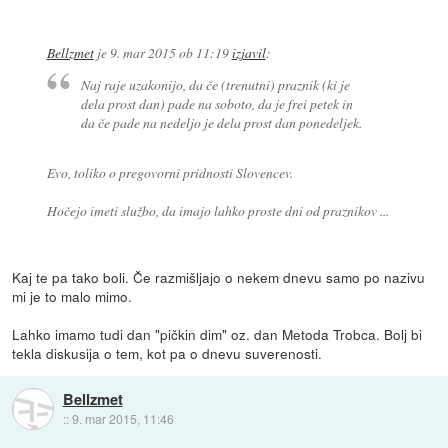
Bellzmet
je
9. mar 2015 ob 11:19
izjavil
:
Naj raje uzakonijo, da če (trenutni) praznik (ki je
dela prost dan) pade na soboto, da je frei petek in
da če pade na nedeljo je dela prost dan ponedeljek.
Evo, toliko o pregovorni pridnosti Slovencev.
Hočejo imeti službo, da imajo lahko proste dni od praznikov ...
Kaj te pa tako boli. Če razmišljajo o nekem dnevu samo po nazivu
mi je to malo mimo.
Lahko imamo tudi dan "pičkin dim" oz. dan Metoda Trobca. Bolj bi
tekla diskusija o tem, kot pa o dnevu suverenosti.
Bellzmet
::
9. mar 2015, 11:46