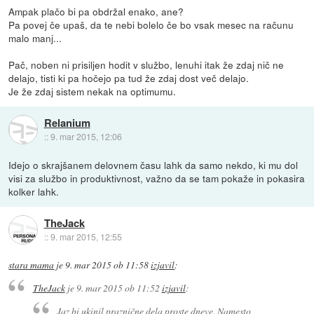
Ampak plačo bi pa obdržal enako, ane?
Pa povej če upaš, da te nebi bolelo če bo vsak mesec na računu
malo manj...
Pač, noben ni prisiljen hodit v službo, lenuhi itak že zdaj nič ne
delajo, tisti ki pa hočejo pa tud že zdaj dost več delajo.
Je že zdaj sistem nekak na optimumu.
Relanium
::
9. mar 2015, 12:06
Idejo o skrajšanem delovnem času lahk da samo nekdo, ki mu dol
visi za službo in produktivnost, važno da se tam pokaže in pokasira
kolker lahk.
TheJack
::
9. mar 2015, 12:55
stara mama
je
9. mar 2015 ob 11:58
izjavil
:
TheJack
je
9. mar 2015 ob 11:52
izjavil
:
Jaz bi ukinil praznične dela proste dneve. Namesto