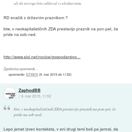
ali do novega leta odšteval s celodnevnim.
RD enačiš z državnim praznikom ?
btw, v neokapitalističnih ZDA prestavijo praznik na pon-pet, če
pride na sob-ned.
http://www.siol.net/novice/gospodarstvo...
Zgodovina sprememb…
spremenilo:
GTX970
(
9. mar 2015 ob 11:52
)
ZaphodBB
::
9. mar 2015, 11:52
btw, v neokapitalističnih ZDA prestavijo praznik na pon-pet, če
pride na sob-ned.
Lepo jemat izven konteksta, v eni drugi temi boš pa jamral, da