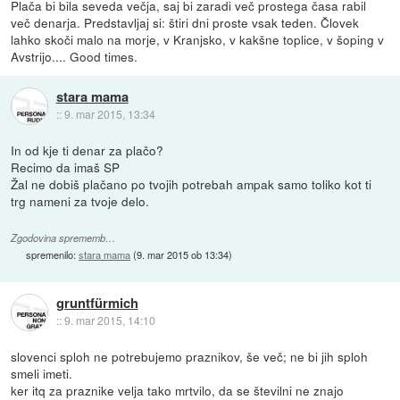
Plača bi bila seveda večja, saj bi zaradi več prostega časa rabil
več denarja. Predstavljaj si: štiri dni proste vsak teden. Človek
lahko skoči malo na morje, v Kranjsko, v kakšne toplice, v šoping v
Avstrijo.... Good times.
stara mama
::
9. mar 2015, 13:34
In od kje ti denar za plačo?
Recimo da imaš SP
Žal ne dobiš plačano po tvojih potrebah ampak samo toliko kot ti
trg nameni za tvoje delo.
Zgodovina sprememb…
spremenilo:
stara mama
(
9. mar 2015 ob 13:34
)
gruntfürmich
::
9. mar 2015, 14:10
slovenci sploh ne potrebujemo praznikov, še več; ne bi jih sploh
smeli imeti.
ker itq za praznike velja tako mrtvilo, da se številni ne znajo