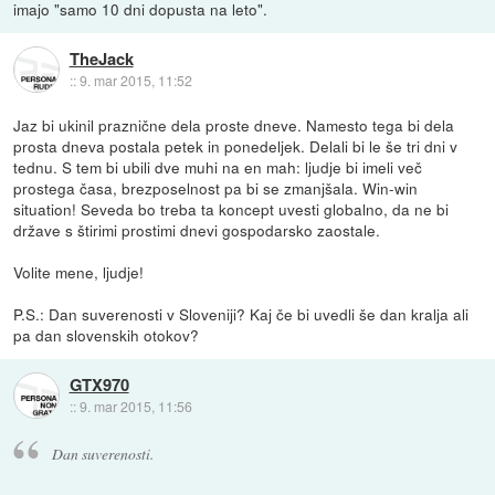
imajo "samo 10 dni dopusta na leto".
TheJack
::
9. mar 2015, 11:52
Jaz bi ukinil praznične dela proste dneve. Namesto tega bi dela
prosta dneva postala petek in ponedeljek. Delali bi le še tri dni v
tednu. S tem bi ubili dve muhi na en mah: ljudje bi imeli več
prostega časa, brezposelnost pa bi se zmanjšala. Win-win
situation! Seveda bo treba ta koncept uvesti globalno, da ne bi
države s štirimi prostimi dnevi gospodarsko zaostale.
Volite mene, ljudje!
P.S.: Dan suverenosti v Sloveniji? Kaj če bi uvedli še dan kralja ali
pa dan slovenskih otokov?
GTX970
::
9. mar 2015, 11:56
Dan suverenosti.