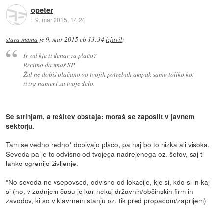
opeter
::
9. mar 2015, 14:24
stara mama
je
9. mar 2015 ob 13:34
izjavil
:
In od kje ti denar za plačo?
Recimo da imaš SP
Žal ne dobiš plačano po tvojih potrebah ampak samo toliko kot
ti trg nameni za tvoje delo.
Se strinjam, a rešitev obstaja: moraš se zaposlit v javnem
sektorju.
Tam še vedno redno* dobivajo plačo, pa naj bo to nizka ali visoka.
Seveda pa je to odvisno od tvojega nadrejenega oz. šefov, saj ti
lahko ogrenijo življenje.
*No seveda ne vsepovsod, odvisno od lokacije, kje si, kdo si in kaj
si (no, v zadnjem času je kar nekaj državnih/občinskih firm in
zavodov, ki so v klavrnem stanju oz. tik pred propadom/zaprtjem)