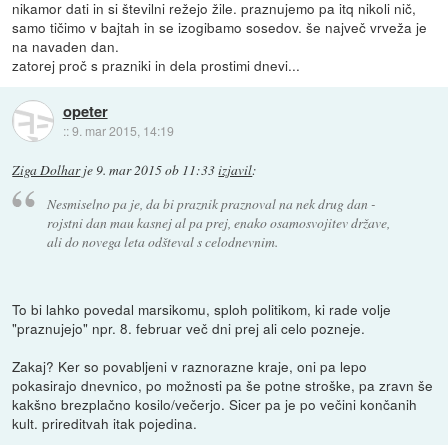
nikamor dati in si številni režejo žile. praznujemo pa itq nikoli nič,
samo tičimo v bajtah in se izogibamo sosedov. še največ vrveža je
na navaden dan.
zatorej proč s prazniki in dela prostimi dnevi...
opeter
::
9. mar 2015, 14:19
Ziga Dolhar
je
9. mar 2015 ob 11:33
izjavil
:
Nesmiselno pa je, da bi praznik praznoval na nek drug dan -
rojstni dan mau kasnej al pa prej, enako osamosvojitev države,
ali do novega leta odšteval s celodnevnim.
To bi lahko povedal marsikomu, sploh politikom, ki rade volje
"praznujejo" npr. 8. februar več dni prej ali celo pozneje.
Zakaj? Ker so povabljeni v raznorazne kraje, oni pa lepo
pokasirajo dnevnico, po možnosti pa še potne stroške, pa zravn še
kakšno brezplačno kosilo/večerjo. Sicer pa je po večini končanih
kult. prireditvah itak pojedina.