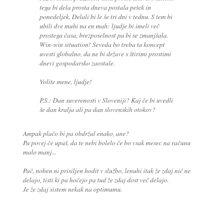
tega bi dela prosta dneva postala petek in
ponedeljek. Delali bi le še tri dni v tednu. S tem bi
ubili dve muhi na en mah: ljudje bi imeli več
prostega časa, brezposelnost pa bi se zmanjšala.
Win-win situation! Seveda bo treba ta koncept
uvesti globalno, da ne bi države s štirimi prostimi
dnevi gospodarsko zaostale.
Volite mene, ljudje!
P.S.: Dan suverenosti v Sloveniji? Kaj če bi uvedli
še dan kralja ali pa dan slovenskih otokov?
Ampak plačo bi pa obdržal enako, ane?
Pa povej če upaš, da te nebi bolelo če bo vsak mesec na računu
malo manj...
Pač, noben ni prisiljen hodit v službo, lenuhi itak že zdaj nič ne
delajo, tisti ki pa hočejo pa tud že zdaj dost več delajo.
Je že zdaj sistem nekak na optimumu.