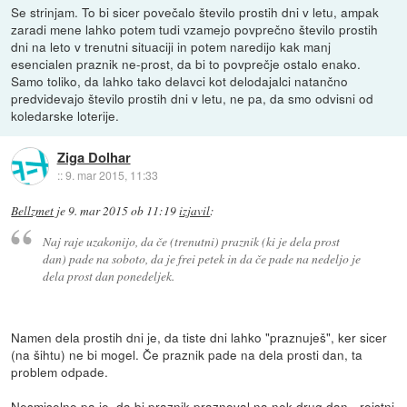
Se strinjam. To bi sicer povečalo število prostih dni v letu, ampak
zaradi mene lahko potem tudi vzamejo povprečno število prostih
dni na leto v trenutni situaciji in potem naredijo kak manj
esencialen praznik ne-prost, da bi to povprečje ostalo enako.
Samo toliko, da lahko tako delavci kot delodajalci natančno
predvidevajo število prostih dni v letu, ne pa, da smo odvisni od
koledarske loterije.
Ziga Dolhar
::
9. mar 2015, 11:33
Bellzmet
je
9. mar 2015 ob 11:19
izjavil
:
Naj raje uzakonijo, da če (trenutni) praznik (ki je dela prost
dan) pade na soboto, da je frei petek in da če pade na nedeljo je
dela prost dan ponedeljek.
Namen dela prostih dni je, da tiste dni lahko "praznuješ", ker sicer
(na šihtu) ne bi mogel. Če praznik pade na dela prosti dan, ta
problem odpade.
Nesmiselno pa je, da bi praznik praznoval na nek drug dan - rojstni