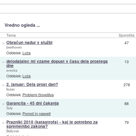
Vredno ogleda ...
Tema
Sporočila
»
Obračun nadur v službi
47
beethoven
Oddelek:
Loža
»
delodajalec mi vzame dopust v času dela prostega
13
dne
svecka
Oddelek:
Loža
»
2. januar: Dela prost dan?
278
lisaac
Oddelek:
Problemi človeštva
»
Garancija - 45 dni čakanja
88
Suly
Oddelek:
Pomoč in nasveti
»
Prazniki 2010 (katastrofa) - kaj je potrebno za
79
spremembo zakona?
Bellzmet