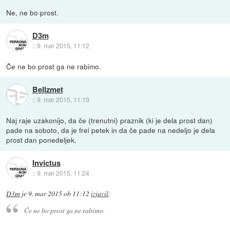
Ne, ne bo prost.
D3m
::
9. mar 2015, 11:12
Če ne bo prost ga ne rabimo.
Bellzmet
::
9. mar 2015, 11:19
Naj raje uzakonijo, da če (trenutni) praznik (ki je dela prost dan)
pade na soboto, da je frei petek in da če pade na nedeljo je dela
prost dan ponedeljek.
Invictus
::
9. mar 2015, 11:24
D3m
je
9. mar 2015 ob 11:12
izjavil
:
Če ne bo prost ga ne rabimo.