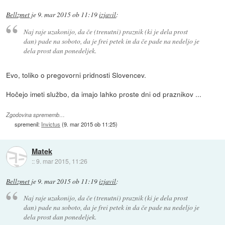
Bellzmet
je
9. mar 2015 ob 11:19
izjavil
:
Naj raje uzakonijo, da če (trenutni) praznik (ki je dela prost
dan) pade na soboto, da je frei petek in da če pade na nedeljo je
dela prost dan ponedeljek.
Evo, toliko o pregovorni pridnosti Slovencev.
Hočejo imeti službo, da imajo lahko proste dni od praznikov ...
Zgodovina sprememb…
spremenil:
Invictus
(
9. mar 2015 ob 11:25
)
Matek
::
9. mar 2015, 11:26
Bellzmet
je
9. mar 2015 ob 11:19
izjavil
:
Naj raje uzakonijo, da če (trenutni) praznik (ki je dela prost
dan) pade na soboto, da je frei petek in da če pade na nedeljo je
dela prost dan ponedeljek.