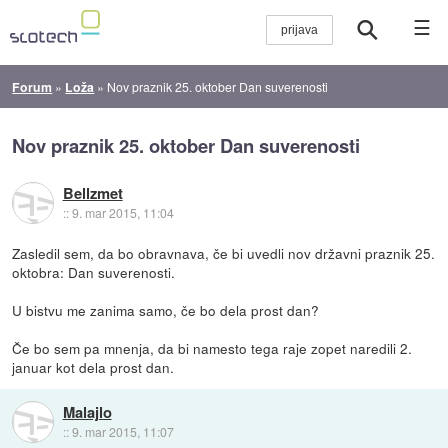
☰
Forum
»
Loža
»
Nov praznik 25. oktober Dan suverenosti
Nov praznik 25. oktober Dan suverenosti
Bellzmet
::
9. mar 2015, 11:04
Zasledil sem, da bo obravnava, če bi uvedli nov državni praznik 25.
oktobra: Dan suverenosti.
U bistvu me zanima samo, če bo dela prost dan?
Če bo sem pa mnenja, da bi namesto tega raje zopet naredili 2.
januar kot dela prost dan.
Malajlo
::
9. mar 2015, 11:07