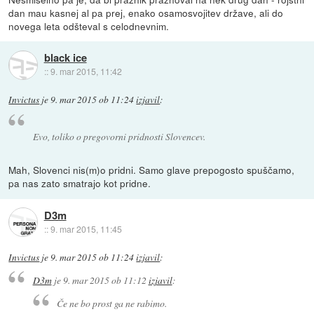
dan mau kasnej al pa prej, enako osamosvojitev države, ali do
novega leta odšteval s celodnevnim.
black ice
::
9. mar 2015, 11:42
Invictus
je
9. mar 2015 ob 11:24
izjavil
:
Evo, toliko o pregovorni pridnosti Slovencev.
Mah, Slovenci nis(m)o pridni. Samo glave prepogosto spuščamo,
pa nas zato smatrajo kot pridne.
D3m
::
9. mar 2015, 11:45
Invictus
je
9. mar 2015 ob 11:24
izjavil
:
D3m
je
9. mar 2015 ob 11:12
izjavil
:
Če ne bo prost ga ne rabimo.