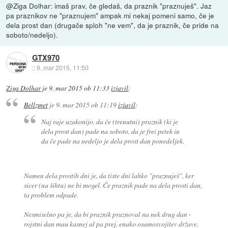
@Ziga Dolhar: imaš prav, če gledaš, da praznik "praznuješ". Jaz
pa praznikov ne "praznujem" ampak mi nekaj pomeni samo, če je
dela prost dan (drugače sploh "ne vem", da je praznik, če pride na
soboto/nedeljo).
GTX970
::
9. mar 2015, 11:50
Ziga Dolhar
je
9. mar 2015 ob 11:33
izjavil
:
Bellzmet
je
9. mar 2015 ob 11:19
izjavil
:
Naj raje uzakonijo, da če (trenutni) praznik (ki je
dela prost dan) pade na soboto, da je frei petek in
da če pade na nedeljo je dela prost dan ponedeljek.
Namen dela prostih dni je, da tiste dni lahko "praznuješ", ker
sicer (na šihtu) ne bi mogel. Če praznik pade na dela prosti dan,
ta problem odpade.
Nesmiselno pa je, da bi praznik praznoval na nek drug dan -
rojstni dan mau kasnej al pa prej, enako osamosvojitev države,