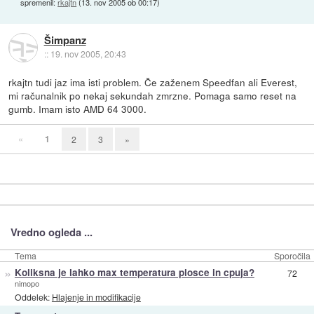
spremenil:
rkajtn
(
13. nov 2005 ob 00:17
)
Šimpanz
::
19. nov 2005, 20:43
rkajtn tudi jaz ima isti problem. Če zaženem Speedfan ali Everest,
mi računalnik po nekaj sekundah zmrzne. Pomaga samo reset na
gumb. Imam isto AMD 64 3000.
«
1
2
3
»
Vredno ogleda ...
Tema
Sporočila
»
Koliksna je lahko max temperatura plosce in cpuja?
72
nimopo
Oddelek:
Hlajenje in modifikacije