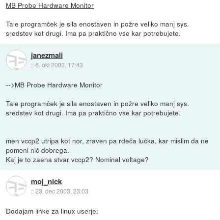
MB Probe Hardware Monitor
Tale programček je sila enostaven in požre veliko manj sys.
sredstev kot drugi. Ima pa praktično vse kar potrebujete.
janezmali
::
6. okt 2003, 17:43
-->MB Probe Hardware Monitor
Tale programček je sila enostaven in požre veliko manj sys.
sredstev kot drugi. Ima pa praktično vse kar potrebujete.
men vccp2 utripa kot nor, zraven pa rdeča lučka, kar mislim da ne
pomeni nič dobrega.
Kaj je to zaena stvar vccp2? Nominal voltage?
moj_nick
::
23. dec 2003, 23:03
Dodajam linke za linux userje: