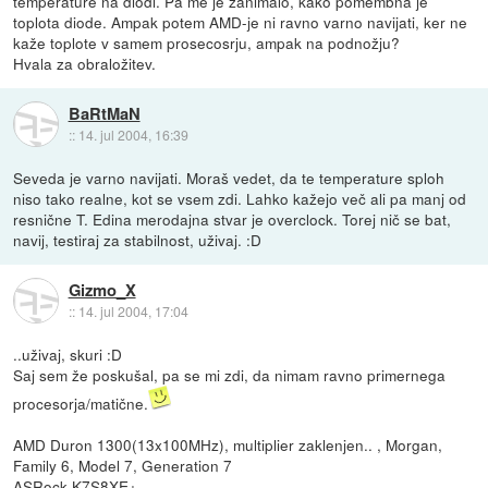
temperature na diodi. Pa me je zanimalo, kako pomembna je
toplota diode. Ampak potem AMD-je ni ravno varno navijati, ker ne
kaže toplote v samem prosecosrju, ampak na podnožju?
Hvala za obraložitev.
BaRtMaN
::
14. jul 2004, 16:39
Seveda je varno navijati. Moraš vedet, da te temperature sploh
niso tako realne, kot se vsem zdi. Lahko kažejo več ali pa manj od
resnične T. Edina merodajna stvar je overclock. Torej nič se bat,
navij, testiraj za stabilnost, uživaj. :D
Gizmo_X
::
14. jul 2004, 17:04
..uživaj, skuri :D
Saj sem že poskušal, pa se mi zdi, da nimam ravno primernega
procesorja/matične.
AMD Duron 1300(13x100MHz), multiplier zaklenjen.. , Morgan,
Family 6, Model 7, Generation 7
ASRock K7S8XE+