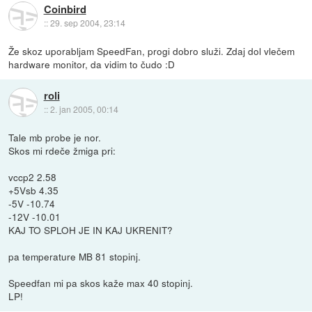
Coinbird
::
29. sep 2004, 23:14
Že skoz uporabljam SpeedFan, progi dobro služi. Zdaj dol vlečem
hardware monitor, da vidim to čudo :D
roli
::
2. jan 2005, 00:14
Tale mb probe je nor.
Skos mi rdeče žmiga pri:
vccp2 2.58
+5Vsb 4.35
-5V -10.74
-12V -10.01
KAJ TO SPLOH JE IN KAJ UKRENIT?
pa temperature MB 81 stopinj.
Speedfan mi pa skos kaže max 40 stopinj.
LP!