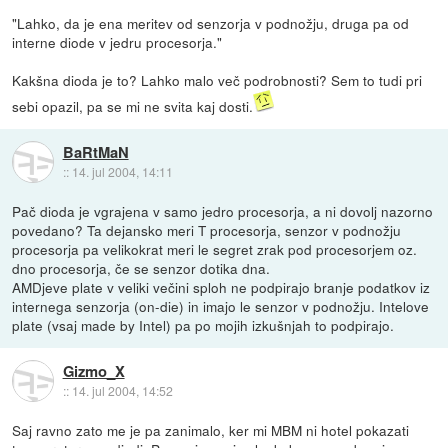
"Lahko, da je ena meritev od senzorja v podnožju, druga pa od
interne diode v jedru procesorja."
Kakšna dioda je to? Lahko malo več podrobnosti? Sem to tudi pri
sebi opazil, pa se mi ne svita kaj dosti.
BaRtMaN
::
14. jul 2004, 14:11
Pač dioda je vgrajena v samo jedro procesorja, a ni dovolj nazorno
povedano? Ta dejansko meri T procesorja, senzor v podnožju
procesorja pa velikokrat meri le segret zrak pod procesorjem oz.
dno procesorja, če se senzor dotika dna.
AMDjeve plate v veliki večini sploh ne podpirajo branje podatkov iz
internega senzorja (on-die) in imajo le senzor v podnožju. Intelove
plate (vsaj made by Intel) pa po mojih izkušnjah to podpirajo.
Gizmo_X
::
14. jul 2004, 14:52
Saj ravno zato me je pa zanimalo, ker mi MBM ni hotel pokazati