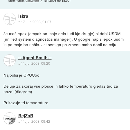
spremenilo:
darkolord
(
4. jun 2003 ob 18:55
)
iskra
::
17. jun 2003, 21:27
če maš epox (ampak po moje dela tudi kje drugje) si dobi USDM
(unified system diagnostics manager). U google napiši epox usdm
in po moje bo našlo. Jst sem ga pa zraven mobo dobil na cdju.
--.Agent Smith.--
::
11. jul 2003, 09:20
Najbolši je CPUCool
Deluje za skoraj vse plošče in lahko temperaturo gledaš tud za
nazaj (diagram)
Prikazuje tri temperature.
RejZoR
::
11. jul 2003, 09:42