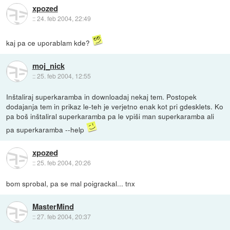
xpozed
::
24. feb 2004, 22:49
kaj pa ce uporablam kde?
moj_nick
::
25. feb 2004, 12:55
Inštaliraj superkaramba in downloadaj nekaj tem. Postopek
dodajanja tem in prikaz le-teh je verjetno enak kot pri gdesklets. Ko
pa boš inštaliral superkaramba pa le vpiši man superkaramba ali
pa superkaramba --help
xpozed
::
25. feb 2004, 20:26
bom sprobal, pa se mal poigrackal... tnx
MasterMind
::
27. feb 2004, 20:37