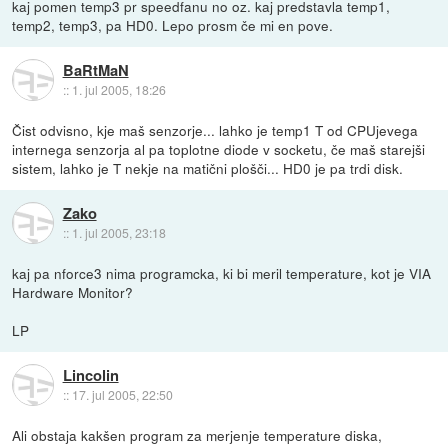
kaj pomen temp3 pr speedfanu no oz. kaj predstavla temp1,
temp2, temp3, pa HD0. Lepo prosm če mi en pove.
BaRtMaN
::
1. jul 2005, 18:26
Čist odvisno, kje maš senzorje... lahko je temp1 T od CPUjevega
internega senzorja al pa toplotne diode v socketu, če maš starejši
sistem, lahko je T nekje na matični plošči... HD0 je pa trdi disk.
Zako
::
1. jul 2005, 23:18
kaj pa nforce3 nima programcka, ki bi meril temperature, kot je VIA
Hardware Monitor?
LP
Lincolin
::
17. jul 2005, 22:50
Ali obstaja kakšen program za merjenje temperature diska,