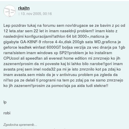
rkajtn
::
13. nov 2005, 00:16
Lep pozdrav tukaj na forumu sem nov!drugace se ze bavim z pc od
12 leta.star sem 22 let in imam naseldnji problem!! imam kisto z
naslednjimi konfiguracijami!!athlon 64 bit 3000+,maticna je
gigabyte GA-K8NF-9 nforce 4-4x,disk 200gb sata WD,graficna je
geforce leadtek winfast 6000GT boljsa verzija za vec dnarja pa 1gb
rama!sistem imam windows xp SP2!!problem je ko instaliram
CPUcool ali speedfan ali everest home edition mi zmrznejo ko jih
zazenem!prosim da mi poveste kaj bi lahko bilo narobe!!gori imam
avasta prej sem imel noda32 pa mi je isto zmrznilo kot pa zdaj ko
imam avasta.sem mislo da je v antivirusu problem pa zgleda da
ni!!so pa ze delali ti programi na tem pc zdaj pa ne samo zmrznejo
ko jih zazenem!!prosim za pomoc!aja pa aida tudi stekne!!
lp
robi
Zgodovina sprememb…