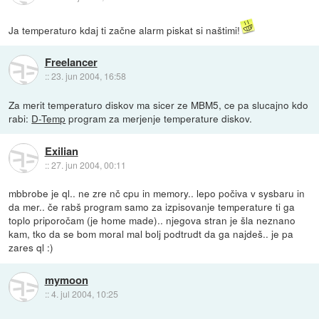
Ja temperaturo kdaj ti začne alarm piskat si naštimi!
Freelancer
::
23. jun 2004, 16:58
Za merit temperaturo diskov ma sicer ze MBM5, ce pa slucajno kdo
rabi:
D-Temp
program za merjenje temperature diskov.
Exilian
::
27. jun 2004, 00:11
mbbrobe je ql.. ne zre nč cpu in memory.. lepo počiva v sysbaru in
da mer.. če rabš program samo za izpisovanje temperature ti ga
toplo priporočam (je home made).. njegova stran je šla neznano
kam, tko da se bom moral mal bolj podtrudt da ga najdeš.. je pa
zares ql :)
mymoon
::
4. jul 2004, 10:25