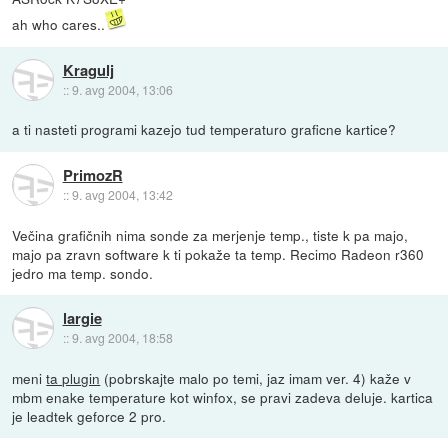
ah who cares..
Kragulj
::
9. avg 2004, 13:06
a ti nasteti programi kazejo tud temperaturo graficne kartice?
PrimozR
::
9. avg 2004, 13:42
Večina grafičnih nima sonde za merjenje temp., tiste k pa majo,
majo pa zravn software k ti pokaže ta temp. Recimo Radeon r360
jedro ma temp. sondo.
largie
::
9. avg 2004, 18:58
meni
ta plugin
(pobrskajte malo po temi, jaz imam ver. 4) kaže v
mbm enake temperature kot winfox, se pravi zadeva deluje. kartica
je leadtek geforce 2 pro.