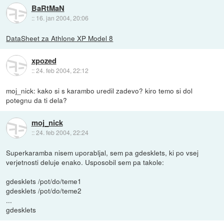
BaRtMaN
::
16. jan 2004, 20:06
DataSheet za Athlone XP Model 8
xpozed
::
24. feb 2004, 22:12
moj_nick: kako si s karambo uredil zadevo? kiro temo si dol
potegnu da ti dela?
moj_nick
::
24. feb 2004, 22:24
Superkaramba nisem uporabljal, sem pa gdesklets, ki po vsej
verjetnosti deluje enako. Usposobil sem pa takole:
gdesklets /pot/do/teme1
gdesklets /pot/do/teme2
...
gdesklets