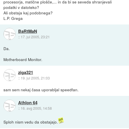
procesorja, matične plošče,... in da bi se seveda shranjevali
podatki v datoteko?
Ali obstaja kaj podobnega?
L.P. Grega
BaRtMaN
::
17. jul 2005, 23:21
Da.
Motherboard Monitor.
ziga321
::
19. jul 2005, 21:03
sam sem nekaj časa uporabljal speedfan.
Athlon 64
::
16. avg 2005, 14:58
Sploh nism vedu da obstajajo.