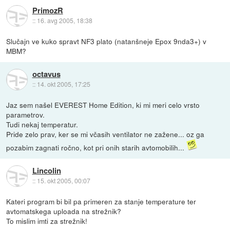
PrimozR
::
16. avg 2005, 18:38
Slučajn ve kuko spravt NF3 plato (natanšneje Epox 9nda3+) v
MBM?
octavus
::
14. okt 2005, 17:25
Jaz sem našel EVEREST Home Edition, ki mi meri celo vrsto
parametrov.
Tudi nekaj temperatur.
Pride zelo prav, ker se mi včasih ventilator ne zažene... oz ga
pozabim zagnati ročno, kot pri onih starih avtomobilih...
Lincolin
::
15. okt 2005, 00:07
Kateri program bi bil pa primeren za stanje temperature ter
avtomatskega uploada na strežnik?
To mislim imti za strežnik!