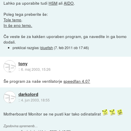
Lahko pa uporabite tudi
HSM
ali
AIDO
.
Poleg tega preberite še:
Tole temo
.
In še eno temo.
Če veste še za kakšen uporaben program, ga navedite in ga bomo
dodali.
preklical razglas:
bluefish
(
7. feb 2011 ob 17:46
)
tony
::
6. maj 2003, 15:26
Še program za naše ventilatorje
speedfan 4.07
darkolord
::
4. jun 2003, 18:55
Motherboard Monitor se ne pusti kar tako odinstalirat
Zgodovina sprememb…