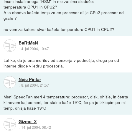
Imam instaliranega "HSM" in me zanima sledeče:
temperatura CPU1 in CPU2?
A to obadva kažeta temp za en procesor ali je CPu2 procesor od
grafe ?
ne vem za katere stvar kažeta temperaturo CPU1 in CPU2?
BaRtMaN
::
4. jul 2004, 10:47
Lahko, da je ena meritev od senzorja v podnožju, druga pa od
interne diode v jedru procesorja.
Nejc Pintar
::
8. jul 2004, 21:57
Meni SpeedFan meri 4 temperature: procesor, disk, ohišje, in četrta
ki nevem kaj pomeni, ter stalno kaže 19°C, če pa jo izklopim pa mi
temp. ohišja kaže 19°C
Gizmo_X
::
14. jul 2004, 08:42