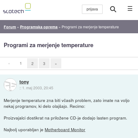
☰
Forum
»
Programska oprema
»
Programi za merjenje temperature
Programi za merjenje temperature
«
1
2
3
»
tony
::
1. maj 2003, 20:45
Merjenje temperature zna biti včasih problem, zato imate na voljo
nekaj programov, ki delo olajšajo. Recimo:
Proizvajalci dostikrat na priložene CD-je dodajo lasten program.
Najbolj uporabljan je
Motherboard Monitor