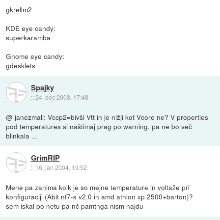
gkrellm2
KDE eye candy:
superkaramba
Gnome eye candy:
gdesklets
Spajky
::
24. dec 2003, 17:48
@ janezmali: Vccp2=bivši Vtt in je nižji kot Vcore ne? V properties
pod temperatures si naštimaj prag po warning, pa ne bo več
blinkala ...
GrimRIP
::
16. jan 2004, 19:52
Mene pa zanima kolk je so mejne temperature in voltaže pri
konfiguraciji (Abit nf7-s v2.0 in amd athlon xp 2500+barton)?
sem iskal po netu pa nč pamtnga nism najdu