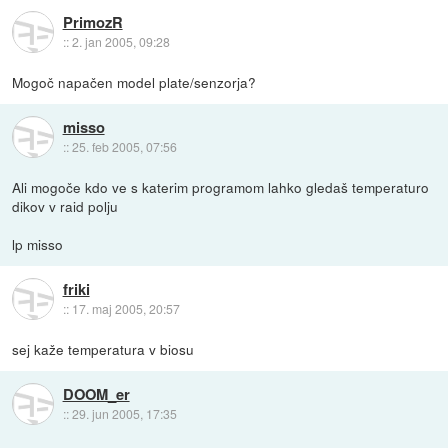
PrimozR
::
2. jan 2005, 09:28
Mogoč napačen model plate/senzorja?
misso
::
25. feb 2005, 07:56
Ali mogoče kdo ve s katerim programom lahko gledaš temperaturo
dikov v raid polju
lp misso
friki
::
17. maj 2005, 20:57
sej kaže temperatura v biosu
DOOM_er
::
29. jun 2005, 17:35