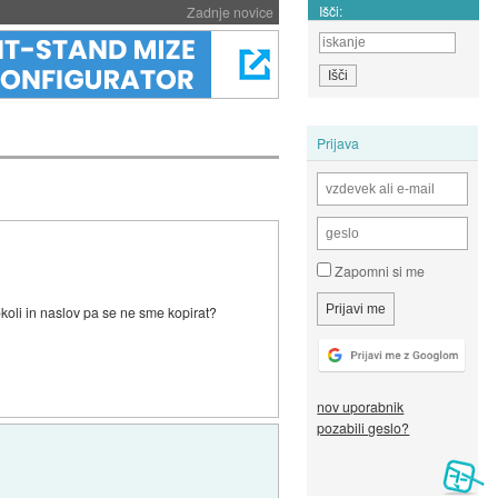
Išči:
Zadnje novice
Prijava
Zapomni si me
okoli in naslov pa se ne sme kopirat?
nov uporabnik
pozabili geslo?