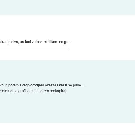
opiranje siva, pa tudi z desnim klikom ne gre.
iko in potem s crop orodjem obrežeš kar ti ne paše....
ste elemente grafikona in potem prekopiraj