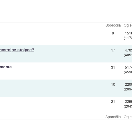
Sporočila
Ogle
9
151
(117
mostojne stolpce?
17
470
(405
umenta
31
517
(459
10
220
(209
21
229
(204
Sporočila
Ogle