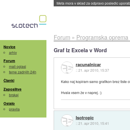
Meta mora v sklad za odpravo posledic uporabe
Forum
»
Programska oprema
Novice
Graf Iz Excela v Word
arhiv
Forum
racunalnicar
mali oglasi
::
21. apr 2010, 15:37
teme zadnjih 24h
Članki
Kako naj kopiram samo grafikon brez tiste ob
Zaposlitve
Hvala vsem že v naprej. :)
brskaj
Ostalo
pravila
Isotropic
::
21. apr 2010, 15:41