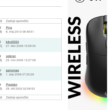
di
Zadnje sporočilo
8
Pina
3)
8. maj 2013 08:48:51
5
k4vz0024
1)
27. dec 2008 15:59:30
4
veteran
6)
23. nov 2006 13:27:58
0
samomas
4)
1. sep 2006 07:25:26
9
Predator
5)
29. okt 2002 02:59:53
di
Zadnje sporočilo