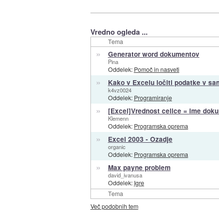
Vredno ogleda ...
Tema
»
Generator word dokumentov
Pina
Oddelek:
Pomoč in nasveti
»
Kako v Excelu ločiti podatke v sa
k4vz0024
Oddelek:
Programiranje
»
[Excel]Vrednost celice = ime dok
Klemenn
Oddelek:
Programska oprema
»
Excel 2003 - Ozadje
organic
Oddelek:
Programska oprema
»
Max payne problem
david_ivanusa
Oddelek:
Igre
Tema
Več podobnih tem