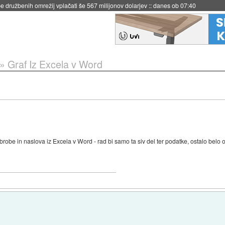
 družbenih omrežij vplačati še 567 milijonov dolarjev
::
danes ob 07:40
»
Graf Iz Excela v Word
robe in naslova iz Excela v Word - rad bi samo ta siv del ter podatke, ostalo belo 