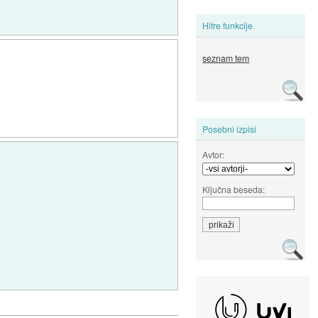
Hitre funkcije
seznam tem
Posebni izpisi
Avtor:
Ključna beseda: