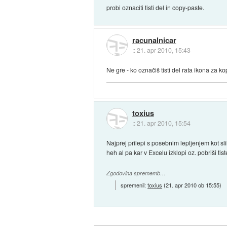
probi oznaciti tisti del in copy-paste.
racunalnicar
::
21. apr 2010, 15:43
Ne gre - ko označiš tisti del rata ikona za k
toxius
::
21. apr 2010, 15:54
Najprej prilepi s posebnim lepljenjem kot sl
heh al pa kar v Excelu izklopi oz. pobriši ti
Zgodovina sprememb…
spremenil:
toxius
(
21. apr 2010 ob 15:55
)