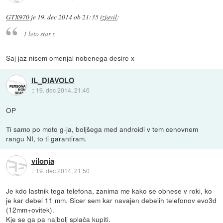
GTX970
je
19. dec 2014 ob 21:35
izjavil
:
1 leto star x
Saj jaz nisem omenjal nobenega desire x
IL_DIAVOLO
::
19. dec 2014, 21:46
OP
Ti samo po moto g-ja, boljšega med androidi v tem cenovnem
rangu NI, to ti garantiram.
vilonja
::
19. dec 2014, 21:50
Je kdo lastnik tega telefona, zanima me kako se obnese v roki, ko
je kar debel 11 mm. Sicer sem kar navajen debelih telefonov evo3d
(12mm+ovitek).
Kje se ga pa najbolj splača kupiti.