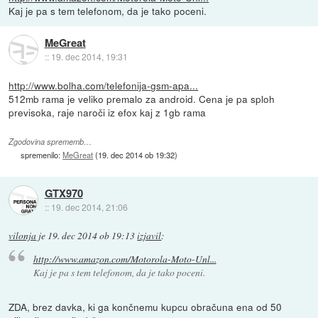
Kaj je pa s tem telefonom, da je tako poceni.
MeGreat
::
19. dec 2014, 19:31
http://www.bolha.com/telefonija-gsm-apa...
512mb rama je veliko premalo za android. Cena je pa sploh
previsoka, raje naroči iz efox kaj z 1gb rama
Zgodovina sprememb…
spremenilo:
MeGreat
(
19. dec 2014 ob 19:32
)
GTX970
::
19. dec 2014, 21:06
vilonja
je
19. dec 2014 ob 19:13
izjavil
:
http://www.amazon.com/Motorola-Moto-Unl...
Kaj je pa s tem telefonom, da je tako poceni.
ZDA, brez davka, ki ga končnemu kupcu obračuna ena od 50