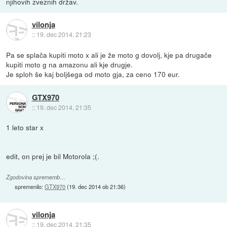
njihovih zveznih držav.
vilonja
::
19. dec 2014, 21:23
Pa se splača kupiti moto x ali je že moto g dovolj, kje pa drugače
kupiti moto g na amazonu ali kje drugje.
Je sploh še kaj boljšega od moto gja, za ceno 170 eur.
GTX970
::
19. dec 2014, 21:35
1 leto star x
edit, on prej je bil Motorola ;(.
Zgodovina sprememb…
spremenilo:
GTX970
(
19. dec 2014 ob 21:36
)
vilonja
::
19. dec 2014, 21:35