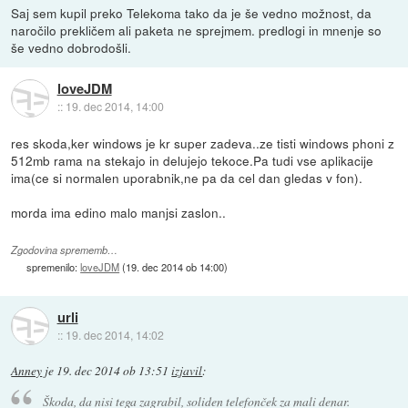
Saj sem kupil preko Telekoma tako da je še vedno možnost, da
naročilo prekličem ali paketa ne sprejmem. predlogi in mnenje so
še vedno dobrodošli.
loveJDM
::
19. dec 2014, 14:00
res skoda,ker windows je kr super zadeva..ze tisti windows phoni z
512mb rama na stekajo in delujejo tekoce.Pa tudi vse aplikacije
ima(ce si normalen uporabnik,ne pa da cel dan gledas v fon).
morda ima edino malo manjsi zaslon..
Zgodovina sprememb…
spremenilo:
loveJDM
(
19. dec 2014 ob 14:00
)
urli
::
19. dec 2014, 14:02
Anney
je
19. dec 2014 ob 13:51
izjavil
:
Škoda, da nisi tega zagrabil, soliden telefonček za mali denar.