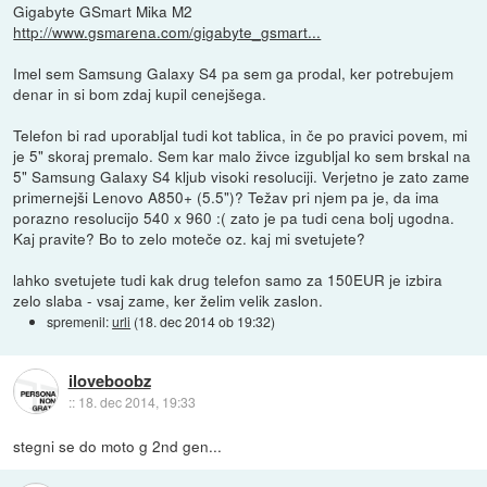
Gigabyte GSmart Mika M2
http://www.gsmarena.com/gigabyte_gsmart...
Imel sem Samsung Galaxy S4 pa sem ga prodal, ker potrebujem
denar in si bom zdaj kupil cenejšega.
Telefon bi rad uporabljal tudi kot tablica, in če po pravici povem, mi
je 5" skoraj premalo. Sem kar malo živce izgubljal ko sem brskal na
5" Samsung Galaxy S4 kljub visoki resoluciji. Verjetno je zato zame
primernejši Lenovo A850+ (5.5")? Težav pri njem pa je, da ima
porazno resolucijo 540 x 960 :( zato je pa tudi cena bolj ugodna.
Kaj pravite? Bo to zelo moteče oz. kaj mi svetujete?
lahko svetujete tudi kak drug telefon samo za 150EUR je izbira
zelo slaba - vsaj zame, ker želim velik zaslon.
spremenil:
urli
(
18. dec 2014 ob 19:32
)
iloveboobz
::
18. dec 2014, 19:33
stegni se do moto g 2nd gen...