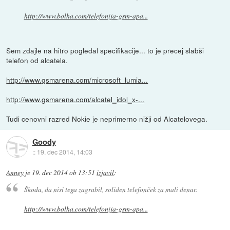
http://www.bolha.com/telefonija-gsm-apa...
Sem zdajle na hitro pogledal specifikacije... to je precej slabši
telefon od alcatela.
http://www.gsmarena.com/microsoft_lumia...
http://www.gsmarena.com/alcatel_idol_x-...
Tudi cenovni razred Nokie je neprimerno nižji od Alcatelovega.
Goody
::
19. dec 2014, 14:03
Anney
je
19. dec 2014 ob 13:51
izjavil
:
Škoda, da nisi tega zagrabil, soliden telefonček za mali denar.
http://www.bolha.com/telefonija-gsm-apa...