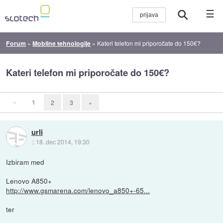
☰
Forum
»
Mobilne tehnologije
»
Kateri telefon mi priporočate do 150€?
Kateri telefon mi priporočate do 150€?
«
1
2
3
»
urli
::
18. dec 2014, 19:30
Izbiram med
Lenovo A850+
http://www.gsmarena.com/lenovo_a850+-65...
ter