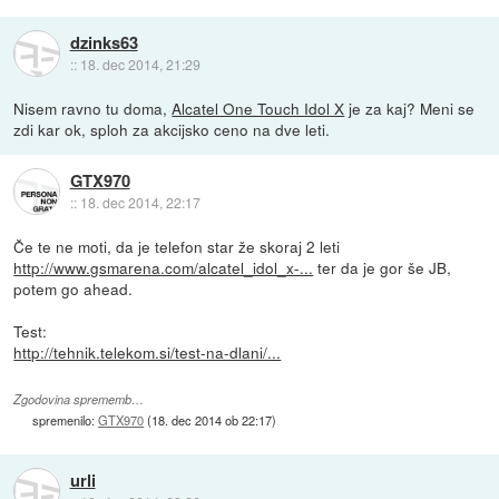
dzinks63
::
18. dec 2014, 21:29
Nisem ravno tu doma,
Alcatel One Touch Idol X
je za kaj? Meni se
zdi kar ok, sploh za akcijsko ceno na dve leti.
GTX970
::
18. dec 2014, 22:17
Če te ne moti, da je telefon star že skoraj 2 leti
http://www.gsmarena.com/alcatel_idol_x-...
ter da je gor še JB,
potem go ahead.
Test:
http://tehnik.telekom.si/test-na-dlani/...
Zgodovina sprememb…
spremenilo:
GTX970
(
18. dec 2014 ob 22:17
)
urli