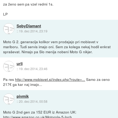
za ženo sem pa vzel redmi 1s.
LP
SebyDiamant
::
19. dec 2014, 23:19
Moto G 2. generacija kolikor vem prodajajo pri mobisvet v
mariboru. Tudi servis imajo oni. Sem za kolega nekaj hodil enkrat
spraševat. Nimajo pa Slo menija nobeni Moto G nikjer.
urli
::
19. dec 2014, 23:46
Pa res
http://www.mobisvet.si/index.php?route=...
Samo za ceno
217€ ga kar naj imajo...
pivmik
::
20. dec 2014, 00:58
Moto G 2nd gen za 152 EUR iz Amazon UK:
http://www.amazon.co.uk/Motorola-5-Inch...