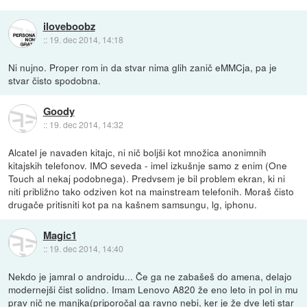
iloveboobz
::
19. dec 2014, 14:18
Ni nujno. Proper rom in da stvar nima glih zanič eMMCja, pa je
stvar čisto spodobna.
Goody
::
19. dec 2014, 14:32
Alcatel je navaden kitajc, ni nič boljši kot množica anonimnih
kitajskih telefonov. IMO seveda - imel izkušnje samo z enim (One
Touch al nekaj podobnega). Predvsem je bil problem ekran, ki ni
niti približno tako odziven kot na mainstream telefonih. Moraš čisto
drugače pritisniti kot pa na kašnem samsungu, lg, iphonu.
Magic1
::
19. dec 2014, 14:40
Nekdo je jamral o androidu... Če ga ne zabašeš do amena, delajo
modernejši čist solidno. Imam Lenovo A820 že eno leto in pol in mu
prav nič ne manjka(priporočal ga ravno nebi, ker je že dve leti star