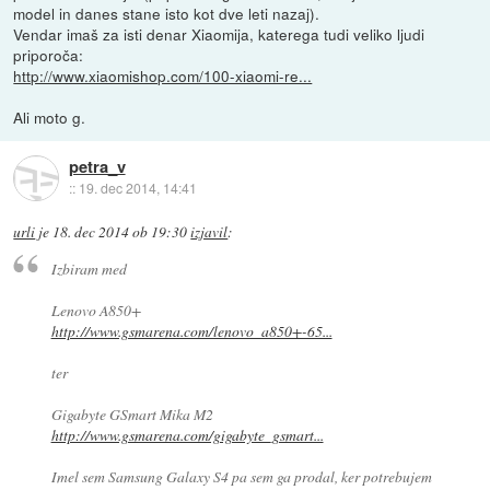
model in danes stane isto kot dve leti nazaj).
Vendar imaš za isti denar Xiaomija, katerega tudi veliko ljudi
priporoča:
http://www.xiaomishop.com/100-xiaomi-re...
Ali moto g.
petra_v
::
19. dec 2014, 14:41
urli
je
18. dec 2014 ob 19:30
izjavil
:
Izbiram med
Lenovo A850+
http://www.gsmarena.com/lenovo_a850+-65...
ter
Gigabyte GSmart Mika M2
http://www.gsmarena.com/gigabyte_gsmart...
Imel sem Samsung Galaxy S4 pa sem ga prodal, ker potrebujem