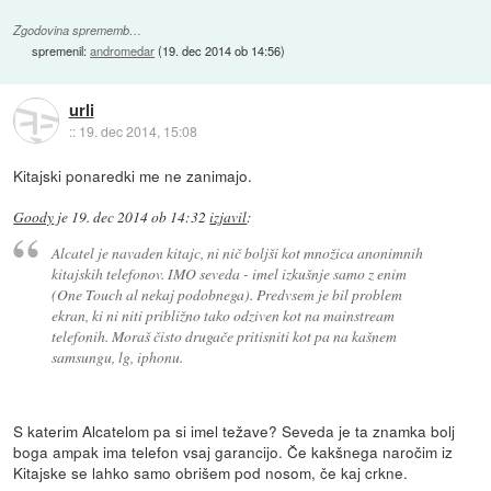
Zgodovina sprememb…
spremenil:
andromedar
(
19. dec 2014 ob 14:56
)
urli
::
19. dec 2014, 15:08
Kitajski ponaredki me ne zanimajo.
Goody
je
19. dec 2014 ob 14:32
izjavil
:
Alcatel je navaden kitajc, ni nič boljši kot množica anonimnih
kitajskih telefonov. IMO seveda - imel izkušnje samo z enim
(One Touch al nekaj podobnega). Predvsem je bil problem
ekran, ki ni niti približno tako odziven kot na mainstream
telefonih. Moraš čisto drugače pritisniti kot pa na kašnem
samsungu, lg, iphonu.
S katerim Alcatelom pa si imel težave? Seveda je ta znamka bolj
boga ampak ima telefon vsaj garancijo. Če kakšnega naročim iz
Kitajske se lahko samo obrišem pod nosom, če kaj crkne.