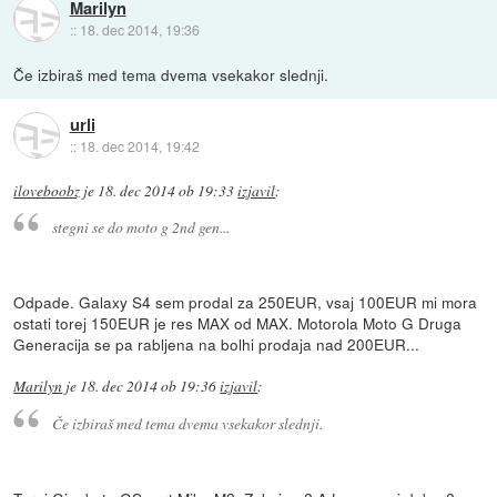
Marilyn
::
18. dec 2014, 19:36
Če izbiraš med tema dvema vsekakor slednji.
urli
::
18. dec 2014, 19:42
iloveboobz
je
18. dec 2014 ob 19:33
izjavil
:
stegni se do moto g 2nd gen...
Odpade. Galaxy S4 sem prodal za 250EUR, vsaj 100EUR mi mora
ostati torej 150EUR je res MAX od MAX. Motorola Moto G Druga
Generacija se pa rabljena na bolhi prodaja nad 200EUR...
Marilyn
je
18. dec 2014 ob 19:36
izjavil
:
Če izbiraš med tema dvema vsekakor slednji.