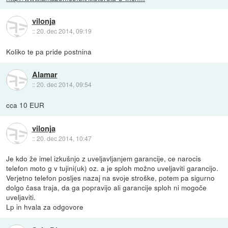
vilonja
::
20. dec 2014, 09:19
Koliko te pa pride postnina
Alamar
::
20. dec 2014, 09:54
cca 10 EUR
vilonja
::
20. dec 2014, 10:47
Je kdo že imel izkušnjo z uveljavljanjem garancije, ce narocis
telefon moto g v tujini(uk) oz. a je sploh možno uveljaviti garancijo.
Verjetno telefon posljes nazaj na svoje stroške, potem pa sigurno
dolgo časa traja, da ga popravijo ali garancije sploh ni mogoče
uveljaviti.
Lp in hvala za odgovore