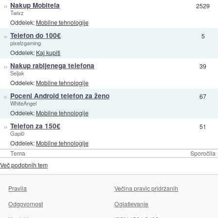
»
Nakup Mobitela
2529
Twixz
Oddelek:
Mobilne tehnologije
»
Telefon do 100€
5
pixelzgaming
Oddelek:
Kaj kupiti
»
Nakup rabljenega telefona
39
Seljak
Oddelek:
Mobilne tehnologije
»
Poceni Android telefon za ženo
67
WhiteAngel
Oddelek:
Mobilne tehnologije
»
Telefon za 150€
51
Gapi0
Oddelek:
Mobilne tehnologije
Tema
Sporočila
Več podobnih tem
Pravila
Večina pravic pridržanih
Odgovornost
Oglaševanje