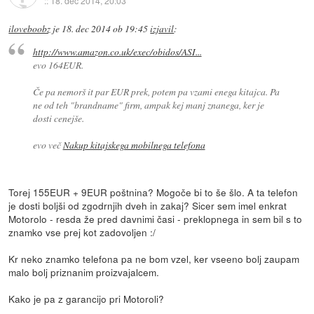
::
18. dec 2014, 20:03
iloveboobz
je
18. dec 2014 ob 19:45
izjavil
:
http://www.amazon.co.uk/exec/obidos/ASI...
evo 164EUR.
Če pa nemorš it par EUR prek, potem pa vzami enega kitajca. Pa
ne od teh "brandname" firm, ampak kej manj znanega, ker je
dosti cenejše.
evo več
Nakup kitajskega mobilnega telefona
Torej 155EUR + 9EUR poštnina? Mogoče bi to še šlo. A ta telefon
je dosti boljši od zgodrnjih dveh in zakaj? Sicer sem imel enkrat
Motorolo - resda že pred davnimi časi - preklopnega in sem bil s to
znamko vse prej kot zadovoljen :/
Kr neko znamko telefona pa ne bom vzel, ker vseeno bolj zaupam
malo bolj priznanim proizvajalcem.
Kako je pa z garancijo pri Motoroli?