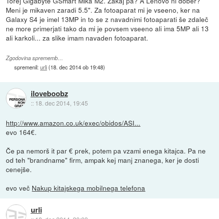
Torej Gigabyte GSmart Mika M2. Zakaj pa? A Lenovo ni dober?
Meni je mikaven zaradi 5.5". Za fotoaparat mi je vseeno, ker na
Galaxy S4 je imel 13MP in to se z navadnimi fotoaparati še zdaleč
ne more primerjati tako da mi je povsem vseeno ali ima 5MP ali 13
ali karkoli... za slike imam navaden fotoaparat.
Zgodovina sprememb…
spremenil:
urli
(
18. dec 2014 ob 19:48
)
iloveboobz
::
18. dec 2014, 19:45
http://www.amazon.co.uk/exec/obidos/ASI...
evo 164€.
Če pa nemorš it par € prek, potem pa vzami enega kitajca. Pa ne
od teh "brandname" firm, ampak kej manj znanega, ker je dosti
cenejše.
evo več
Nakup kitajskega mobilnega telefona
urli