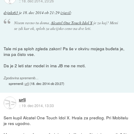
::
18. dec 2014, 23:26
dzinks63
je
18. dec 2014 ob 21:29
izjavil
:
Nisem ravno tu doma,
Alcatel One Touch Idol X
je za kaj? Meni
se zdi kar ok, sploh za akcijsko ceno na dve leti.
Tale mi pa sploh zgleda zakon! Pa še v okviru mojega buđeta je,
ima pa čisto vse.
Da je 2 leti star model in ima JB me ne moti.
Zgodovina sprememb…
spremenil:
urli
(
18. dec 2014 ob 23:27
)
urli
::
19. dec 2014, 13:33
Sem kupil Alcatel One Touch Idol X. Hvala za predlog. Pri Mobitelu
je res ugodno.