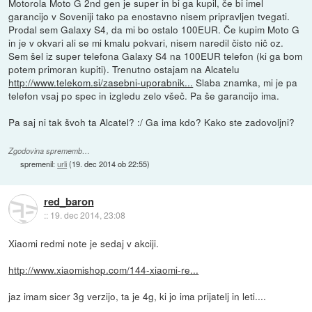
Motorola Moto G 2nd gen je super in bi ga kupil, če bi imel
garancijo v Soveniji tako pa enostavno nisem pripravljen tvegati.
Prodal sem Galaxy S4, da mi bo ostalo 100EUR. Če kupim Moto G
in je v okvari ali se mi kmalu pokvari, nisem naredil čisto nič oz.
Sem šel iz super telefona Galaxy S4 na 100EUR telefon (ki ga bom
potem primoran kupiti). Trenutno ostajam na Alcatelu
http://www.telekom.si/zasebni-uporabnik...
Slaba znamka, mi je pa
telefon vsaj po spec in izgledu zelo všeč. Pa še garancijo ima.
Pa saj ni tak švoh ta Alcatel? :/ Ga ima kdo? Kako ste zadovoljni?
Zgodovina sprememb…
spremenil:
urli
(
19. dec 2014 ob 22:55
)
red_baron
::
19. dec 2014, 23:08
Xiaomi redmi note je sedaj v akciji.
http://www.xiaomishop.com/144-xiaomi-re...
jaz imam sicer 3g verzijo, ta je 4g, ki jo ima prijatelj in leti....