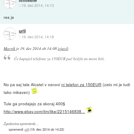
::
19. dec 2014, 14:13
res je
urli
::
19. dec 2014, 14:18
Mavrik
je
19. dec 2014 ob 14:08
izjavil
:
Če kupuješ telefone za 150EUR pač boljše ne more biti.
No pa saj tale Alcatel v osnovi
ni telefon za 150EUR
(zato mi je tudi
tako mikaven)
Tule ga prodajajo za skoraj 400$
http://www.ebay.com/itm/like/2215146838...
Zgodovina sprememb…
spremenil:
urli
(
19. dec 2014 ob 14:22
)