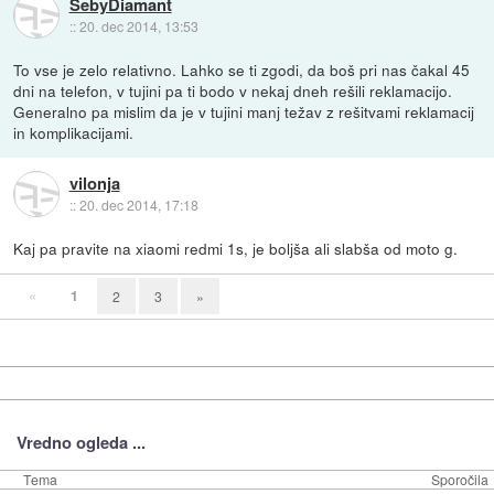
SebyDiamant
::
20. dec 2014, 13:53
To vse je zelo relativno. Lahko se ti zgodi, da boš pri nas čakal 45
dni na telefon, v tujini pa ti bodo v nekaj dneh rešili reklamacijo.
Generalno pa mislim da je v tujini manj težav z rešitvami reklamacij
in komplikacijami.
vilonja
::
20. dec 2014, 17:18
Kaj pa pravite na xiaomi redmi 1s, je boljša ali slabša od moto g.
«
1
2
3
»
Vredno ogleda ...
Tema
Sporočila