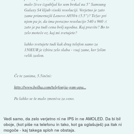
malo živce izgubljal ko sem brskal na 5" Samsung
Galaxy S4 kljub visoki resoluciji. Verjetno je zato
zame primernejši Lenovo A850+ (5.5")? Težav pri
njem pa je, da ima porazno resolucijo 540 x 960 :(
zato je pa tudi cena bolj ugodna. Kaj pravite? Bo to
zelo moteče oz. kaj mi svetujete?
lahko svetujete tudi kak drug telefon samo za
150EUR je izbira zelo slaba - vsaj zame, ker želim
velik zaslon.
Če te zanima, 5.5inčni:
http://www.bolha.com/telefonija-gsm-apa...
Pa lahko se še malo zmeniva za ceno.
Vedi samo, da zelo verjetno ni ne IPS in ne AMOLED. Da bi bil
oboje, (kot piše na telefonu in tako, kot ga oglašuješ) pa itak ni
mogoče - kaj takega sploh ne obstaja.