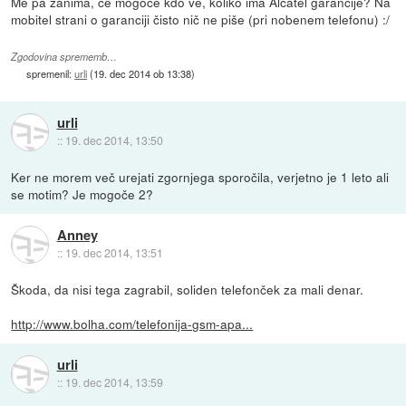
Me pa zanima, če mogoče kdo ve, koliko ima Alcatel garancije? Na
mobitel strani o garanciji čisto nič ne piše (pri nobenem telefonu) :/
Zgodovina sprememb…
spremenil:
urli
(
19. dec 2014 ob 13:38
)
urli
::
19. dec 2014, 13:50
Ker ne morem več urejati zgornjega sporočila, verjetno je 1 leto ali
se motim? Je mogoče 2?
Anney
::
19. dec 2014, 13:51
Škoda, da nisi tega zagrabil, soliden telefonček za mali denar.
http://www.bolha.com/telefonija-gsm-apa...
urli
::
19. dec 2014, 13:59