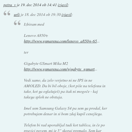
petra_v
je
19. dec 2014 ob 14:41
izjavil
:
urli
je
18. dec 2014 ob 19:30
izjavil
:
Izbiram med
Lenovo A850+
http://www.gsmarena.com/lenovo_a850+-65
...
ter
Gigabyte GSmart Mika M2
http://www.gsmarena.com/gigabyte_gsmart
...
Vedi samo, da zelo verjetno ni ne IPS in ne
AMOLED. Da bi bil oboje, (kot piše na telefonu in
tako, kot ga oglašuješ) pa itak ni mogoče - kaj
takega sploh ne obstaja.
Imel sem Samsung Galaxy S4 pa sem ga prodal, ker
potrebujem denar in si bom zdaj kupil cenejšega.
Telefon bi rad uporabljal tudi kot tablica, in če po
pravici povem, mi je 5" skoraj premalo. Sem kar