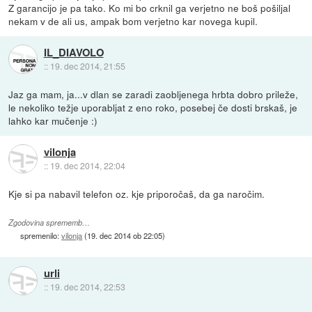
Z garancijo je pa tako. Ko mi bo crknil ga verjetno ne boš pošiljal
nekam v de ali us, ampak bom verjetno kar novega kupil.
IL_DIAVOLO
::
19. dec 2014, 21:55
Jaz ga mam, ja...v dlan se zaradi zaobljenega hrbta dobro prileže,
le nekoliko težje uporabljat z eno roko, posebej če dosti brskaš, je
lahko kar mučenje :)
vilonja
::
19. dec 2014, 22:04
Kje si pa nabavil telefon oz. kje priporočaš, da ga naročim.
Zgodovina sprememb…
spremenilo:
vilonja
(
19. dec 2014 ob 22:05
)
urli
::
19. dec 2014, 22:53