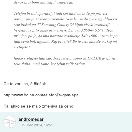
denar in si bom zdaj kupil cenejšega.
Telefon bi rad uporabljal tudi kot tablica, in če po pravici
povem, mi je 5" skoraj premalo. Sem kar malo živce izgubljal ko
sem brskal na 5" Samsung Galaxy S4 kljub visoki resoluciji.
Verjetno je zato zame primernejši Lenovo A850+ (5.5")? Težav
pri njem pa je, da ima porazno resolucijo 540 x 960 :( zato je pa
tudi cena bolj ugodna. Kaj pravite? Bo to zelo moteče oz. kaj mi
svetujete?
lahko svetujete tudi kak drug telefon samo za 150EUR je izbira
zelo slaba - vsaj zame, ker želim velik zaslon.
Če te zanima, 5.5inčni:
http://www.bolha.com/telefonija-gsm-apa...
Pa lahko se še malo zmeniva za ceno.
andromedar
::
19. dec 2014, 14:51