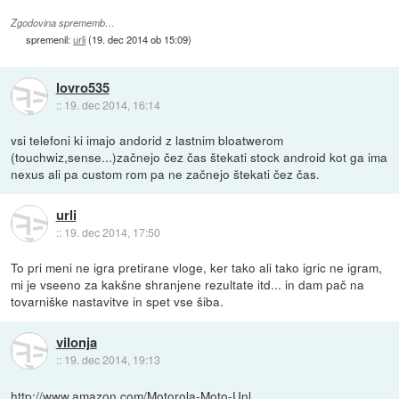
Zgodovina sprememb…
spremenil:
urli
(
19. dec 2014 ob 15:09
)
lovro535
::
19. dec 2014, 16:14
vsi telefoni ki imajo andorid z lastnim bloatwerom
(touchwiz,sense...)začnejo čez čas štekati stock android kot ga ima
nexus ali pa custom rom pa ne začnejo štekati čez čas.
urli
::
19. dec 2014, 17:50
To pri meni ne igra pretirane vloge, ker tako ali tako igric ne igram,
mi je vseeno za kakšne shranjene rezultate itd... in dam pač na
tovarniške nastavitve in spet vse šiba.
vilonja
::
19. dec 2014, 19:13
http://www.amazon.com/Motorola-Moto-Unl...