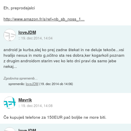
Eh, preprodajalci
http://www.amazon.fr/s/ref=nb_sb_noss_1...
loveJDM
::
19. dec 2014, 14:04
android je kurba,slej ko prej zadne štekat in ne deluje tekoče...vsi
hvalijo nexus in moto g,očitno sta res dobra,ker kogarkoli poznam
z drugim androidom starim vec ko leto dni pravi da samo jebe
nekaj...
Zgodovina sprememb…
spremenilo:
loveJDM
(
19. dec 2014 ob 14:06
)
Mavrik
::
19. dec 2014, 14:08
Če kupuješ telefone za 150EUR pač boljše ne more biti.
loveJDM