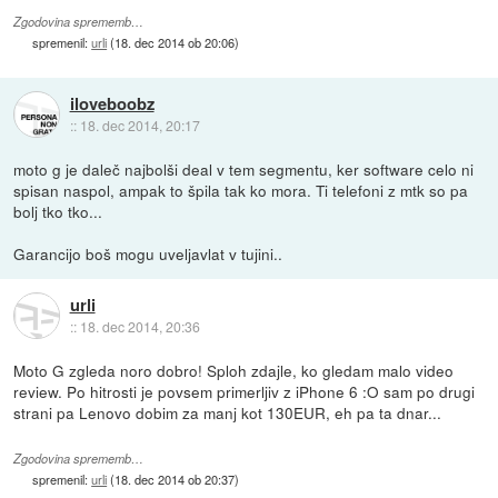
Zgodovina sprememb…
spremenil:
urli
(
18. dec 2014 ob 20:06
)
iloveboobz
::
18. dec 2014, 20:17
moto g je daleč najbolši deal v tem segmentu, ker software celo ni
spisan naspol, ampak to špila tak ko mora. Ti telefoni z mtk so pa
bolj tko tko...
Garancijo boš mogu uveljavlat v tujini..
urli
::
18. dec 2014, 20:36
Moto G zgleda noro dobro! Sploh zdajle, ko gledam malo video
review. Po hitrosti je povsem primerljiv z iPhone 6 :O sam po drugi
strani pa Lenovo dobim za manj kot 130EUR, eh pa ta dnar...
Zgodovina sprememb…
spremenil:
urli
(
18. dec 2014 ob 20:37
)