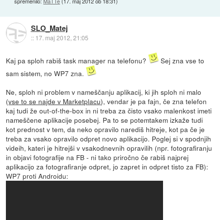
spremenilo:
MaTTe
(
17. maj 2012 ob 18:31
)
SLO_Matej
::
17. maj 2012, 21:05
Kaj pa sploh rabiš task manager na telefonu?
Sej zna vse to
sam sistem, no WP7 zna.
Ne, sploh ni problem v nameščanju aplikacij, ki jih sploh ni malo
(
vse to se najde v Marketplacu
), vendar je pa fajn, če zna telefon
kaj tudi že out-of-the-box in ni treba za čisto vsako malenkost imeti
nameščene aplikacije posebej. Pa to se potemtakem izkaže tudi
kot prednost v tem, da neko opravilo narediš hitreje, kot pa če je
treba za vsako opravilo odpret novo aplikacijo. Poglej si v spodnjih
videih, kateri je hitrejši v vsakodnevnih opravilih (npr. fotografiranju
in objavi fotografije na FB - ni tako priročno če rabiš najprej
aplikacijo za fotografiranje odpret, jo zapret in odpret tisto za FB):
WP7 proti Androidu: