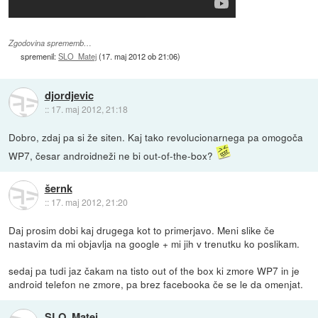
Zgodovina sprememb…
spremenil:
SLO_Matej
(
17. maj 2012 ob 21:06
)
djordjevic
::
17. maj 2012, 21:18
Dobro, zdaj pa si že siten. Kaj tako revolucionarnega pa omogoča
WP7, česar androidneži ne bi out-of-the-box?
šernk
::
17. maj 2012, 21:20
Daj prosim dobi kaj drugega kot to primerjavo. Meni slike če
nastavim da mi objavlja na google + mi jih v trenutku ko poslikam.
sedaj pa tudi jaz čakam na tisto out of the box ki zmore WP7 in je
android telefon ne zmore, pa brez facebooka če se le da omenjat.
SLO_Matej