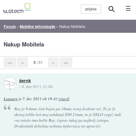
☰
Forum
»
Mobilne tehnologije
»
Nakup Mobitela
Nakup Mobitela
3
/ 51
««
«
»
»»
šernk
::
8. dec 2011, 21:39
Lonsarg
je
7. dec 2011 ob 18:43
izjavil
:
Ray je 9.4mm, tisti bajso pa 18mm, torej dvakrat več. To je že
skoraj toliko kot moj nekdanji E90 21mm, to je ZELO cegel, tudi
vse ostalo ima bolše Ray, čeprav tukaj pa najbolj izstopa.
Dvakratnik debelina nobena tipkovnica ne upraviči.