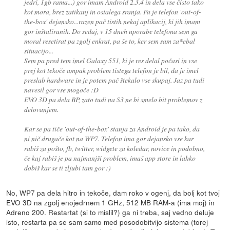
jedri, 1gb rama...) gor imam Android 2.3.4 in dela vse čisto tako
kot mora, brez zatikanj in ostalega sranja. Pa je telefon 'out-of-
the-box' dejansko...razen pač tistih nekaj aplikacij, ki jih imam
gor inštaliranih. Do sedaj, v 15 dneh uporabe telefona sem ga
moral resetirat pa zgolj enkrat, pa še to, ker sem sam za*ebal
situacijo...
Sem pa pred tem imel Galaxy 551, ki je res delal počasi in vse
prej kot tekoče ampak problem tistega telefon je bil, da je imel
preslab hardware in je potem pač štekalo vse skupaj. Jaz pa tudi
navesil gor vse mogoče :D
EVO 3D pa dela BP, zato tudi na S3 ne bi smelo bit problemov z
delovanjem.
Kar se pa tiče 'out-of-the-box' stanja za Android je pa tako, da
ni nič drugače kot na WP7. Telefon ima gor dejansko vse kar
rabiš za pošto, fb, twitter, widgete za koledar, novice in podobno,
če kaj rabiš je pa najmanjši problem, imaš app store in lahko
dobiš kar se ti zljubi tam gor :)
No, WP7 pa dela hitro in tekoče, dam roko v ogenj, da bolj kot tvoj
EVO 3D na zgolj enojedrnem 1 GHz, 512 MB RAM-a (ima moj) in
Adreno 200. Restartat (si to mislil?) ga ni treba, saj vedno deluje
isto, restarta pa se sam samo med posodobitvijo sistema (torej