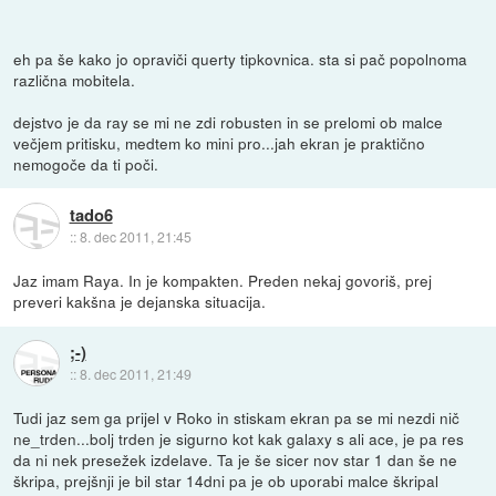
eh pa še kako jo opraviči querty tipkovnica. sta si pač popolnoma
različna mobitela.
dejstvo je da ray se mi ne zdi robusten in se prelomi ob malce
večjem pritisku, medtem ko mini pro...jah ekran je praktično
nemogoče da ti poči.
tado6
::
8. dec 2011, 21:45
Jaz imam Raya. In je kompakten. Preden nekaj govoriš, prej
preveri kakšna je dejanska situacija.
;-)
::
8. dec 2011, 21:49
Tudi jaz sem ga prijel v Roko in stiskam ekran pa se mi nezdi nič
ne_trden...bolj trden je sigurno kot kak galaxy s ali ace, je pa res
da ni nek presežek izdelave. Ta je še sicer nov star 1 dan še ne
škripa, prejšnji je bil star 14dni pa je ob uporabi malce škripal