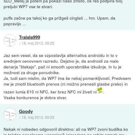
SLO_Matej ja potem pa pokaži našo zmoto, če res podpira tvoj
preljubi WP7 vse te stvari.
puffs začne pa takoj ko ga prižgeš cinglati ... hm. Upam, da
popravijo ...
Tralala999
::
18. maj 2012, 09:25
Jaz sem vesel, da se vzpostavlja alternativa androidu in to v
srednjem cenovnem razredu. Dejstvo je, da androidi za malo
denarja "štekajo", pač ni smooth uporabniške izkušnje. In tu je
možnost za druge ponudnike.
Ja, tudi sam mislim, da WP7 ima še nekaj pomankljivosti. Predvsem
me je zmotil bluetooth prenos (ni možno prenesti glasbe preko) in
razen lumia 610 ni NFC, ker brez NFC mi živeti ni
.
Vsaka konkurenca je dobra stvar.
Goody
::
18. maj 2012, 09:33
Nekak ni nobeden odgovoril direktno: ali na WP7 zvoni budilka ko
je telefon popolnoma ugasnjen? (sicer tega ne rabim ampak me