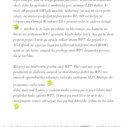
skrči sliko ko uplodaš iz mobitela gor; nimajo LED didice, ki
sveti ob prejetih SMSjih, mailih; tethering (to naj bi sicer pršlo
zdaj); ne moreš pošpiljat fajlov preko BT; SD razširljiv ni
(čeprav na Omniji W, rukneš SD v prazno režo in zadeva deluje
); market še ni lepo porihtan za Slovenijo; pa kamera ne
blesti na nobenem WP7 aparatu, kljub dobri leči). Aja pa še dost
pogost pojav k sem ga opazu odkar imam WP7, da prjatlce z
SG2 sploh ne opazijo laga na njihovem telefonu(stock ROM),
njim se zdi hitro, ampak ko probajo mal WP7 dejansko povejo,
da je razlika.
Bil prej na Androidu, probu zdaj WP7. Pač vsak ma svoje
prednosti in slabosti, ampak za mal dnarja dobiš na WP7 res
smooth uporabniško izkušnjo, tako da zastopim SLO_Mateja da
pospama vsako temo
.
Zdaj maš itak Lumie v vsakem mobi centru pa si greš lahko mal
pogledat kako zgleda WP7, če maš pa mal žilce in se ti da z
menjanjem romov ukvarjat, boš pa tud Adroida zrihtu da bo šibu
In s tvojim prispevkom še bolj potrdiš zakaj WP7 ne mislim imeti še