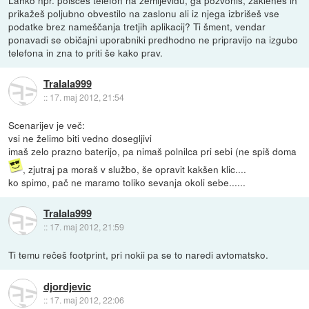
Lahko npr. poiščeš telefon na zemljevidu, ga pozvoniš, zakleneš in
prikažeš poljubno obvestilo na zaslonu ali iz njega izbrišeš vse
podatke brez nameščanja tretjih aplikacij? Ti šment, vendar
ponavadi se običajni uporabniki predhodno ne pripravijo na izgubo
telefona in zna to priti še kako prav.
Tralala999
::
17. maj 2012, 21:54
Scenarijev je več:
vsi ne želimo biti vedno dosegljivi
imaš zelo prazno baterijo, pa nimaš polnilca pri sebi (ne spiš doma
, zjutraj pa moraš v službo, še opravit kakšen klic....
ko spimo, pač ne maramo toliko sevanja okoli sebe......
Tralala999
::
17. maj 2012, 21:59
Ti temu rečeš footprint, pri nokii pa se to naredi avtomatsko.
djordjevic
::
17. maj 2012, 22:06