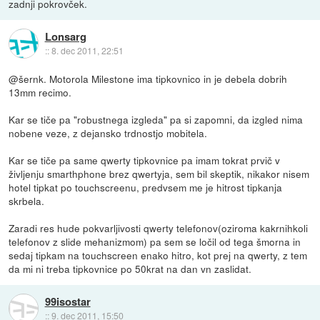
zadnji pokrovček.
Lonsarg
::
8. dec 2011, 22:51
@šernk. Motorola Milestone ima tipkovnico in je debela dobrih
13mm recimo.
Kar se tiče pa "robustnega izgleda" pa si zapomni, da izgled nima
nobene veze, z dejansko trdnostjo mobitela.
Kar se tiče pa same qwerty tipkovnice pa imam tokrat prvič v
življenju smarthphone brez qwertyja, sem bil skeptik, nikakor nisem
hotel tipkat po touchscreenu, predvsem me je hitrost tipkanja
skrbela.
Zaradi res hude pokvarljivosti qwerty telefonov(oziroma kakrnihkoli
telefonov z slide mehanizmom) pa sem se ločil od tega šmorna in
sedaj tipkam na touchscreen enako hitro, kot prej na qwerty, z tem
da mi ni treba tipkovnice po 50krat na dan vn zaslidat.
99isostar
::
9. dec 2011, 15:50