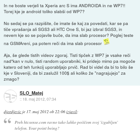
In ne boste verjeli ta Xperia arc S ima ANDROIDA in ne WP7!!
Torej kje je android toliko slabši od WP7?
No sedaj se pa razpišite, če imate še kaj za povedati, kar se pa
tiče vprašanja ali SGS3 ali HTC One S, bi jaz izbral SGS3, in
nevem kje so se pojavile buče, da ima slab procesor? Poglej teste
na GSMAreni, pa potem reči da ima slab procesor
Aja, še glede tistih videov zgoraj. Tisti tipček z WP7 je vsake reči
nad*kan v nulo, tisti random uporabniki, ki pridejo mimo pa mogoče
katero od teh funkcij uporabljajo prvič. Rad bi videl da bi to bilo še
kje v Sloveniji, da bi zaslužil 100$ ali koliko že "nagrajujejo" za
zmago?
SLO_Matej
::
18. maj 2012, 07:34
djordjevic
je
17. maj 2012 ob 22:06
izjavil
:
Preh htcsense.com ravno tako lahko poiščem svoj 'izgubljen'
telefon. Your point being?