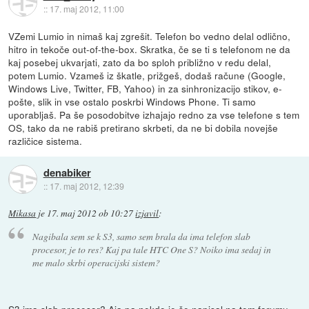
::
17. maj 2012, 11:00
VZemi Lumio in nimaš kaj zgrešit. Telefon bo vedno delal odlično,
hitro in tekoče out-of-the-box. Skratka, če se ti s telefonom ne da
kaj posebej ukvarjati, zato da bo sploh približno v redu delal,
potem Lumio. Vzameš iz škatle, prižgeš, dodaš račune (Google,
Windows Live, Twitter, FB, Yahoo) in za sinhronizacijo stikov, e-
pošte, slik in vse ostalo poskrbi Windows Phone. Ti samo
uporabljaš. Pa še posodobitve izhajajo redno za vse telefone s tem
OS, tako da ne rabiš pretirano skrbeti, da ne bi dobila novejše
različice sistema.
denabiker
::
17. maj 2012, 12:39
Mikasa
je
17. maj 2012 ob 10:27
izjavil
:
Nagibala sem se k S3, samo sem brala da ima telefon slab
procesor, je to res? Kaj pa tale HTC One S? Noiko ima sedaj in
me malo skrbi operacijski sistem?
S3 ima slab procesor? Aja pa nekdo je še napisal na tem forumu,