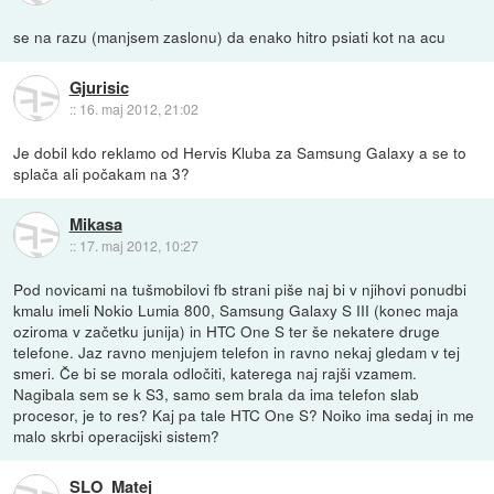
se na razu (manjsem zaslonu) da enako hitro psiati kot na acu
Gjurisic
::
16. maj 2012, 21:02
Je dobil kdo reklamo od Hervis Kluba za Samsung Galaxy a se to
splača ali počakam na 3?
Mikasa
::
17. maj 2012, 10:27
Pod novicami na tušmobilovi fb strani piše naj bi v njihovi ponudbi
kmalu imeli Nokio Lumia 800, Samsung Galaxy S III (konec maja
oziroma v začetku junija) in HTC One S ter še nekatere druge
telefone. Jaz ravno menjujem telefon in ravno nekaj gledam v tej
smeri. Če bi se morala odločiti, katerega naj rajši vzamem.
Nagibala sem se k S3, samo sem brala da ima telefon slab
procesor, je to res? Kaj pa tale HTC One S? Noiko ima sedaj in me
malo skrbi operacijski sistem?
SLO_Matej