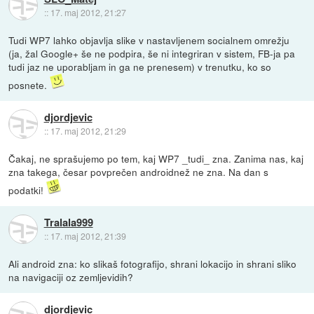
::
17. maj 2012, 21:27
Tudi WP7 lahko objavlja slike v nastavljenem socialnem omrežju
(ja, žal Google+ še ne podpira, še ni integriran v sistem, FB-ja pa
tudi jaz ne uporabljam in ga ne prenesem) v trenutku, ko so
posnete.
djordjevic
::
17. maj 2012, 21:29
Čakaj, ne sprašujemo po tem, kaj WP7 _tudi_ zna. Zanima nas, kaj
zna takega, česar povprečen androidnež ne zna. Na dan s
podatki!
Tralala999
::
17. maj 2012, 21:39
Ali android zna: ko slikaš fotografijo, shrani lokacijo in shrani sliko
na navigaciji oz zemljevidih?
djordjevic