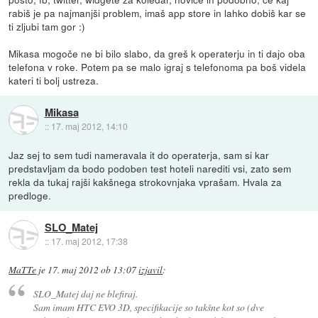
rabiš je pa najmanjši problem, imaš app store in lahko dobiš kar se
ti zljubi tam gor :)
Mikasa mogoče ne bi bilo slabo, da greš k operaterju in ti dajo oba
telefona v roke. Potem pa se malo igraj s telefonoma pa boš videla
kateri ti bolj ustreza.
Mikasa
::
17. maj 2012, 14:10
Jaz sej to sem tudi nameravala it do operaterja, sam si kar
predstavljam da bodo podoben test hoteli narediti vsi, zato sem
rekla da tukaj rajši kakšnega strokovnjaka vprašam. Hvala za
predloge.
SLO_Matej
::
17. maj 2012, 17:38
MaTTe
je
17. maj 2012 ob 13:07
izjavil
:
SLO_Matej daj ne blefiraj.
Sam imam HTC EVO 3D, specifikacije so takšne kot so (dve