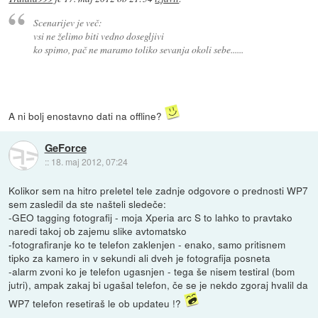
Scenarijev je več:
vsi ne želimo biti vedno dosegljivi
ko spimo, pač ne maramo toliko sevanja okoli sebe......
A ni bolj enostavno dati na offline?
GeForce
::
18. maj 2012, 07:24
Kolikor sem na hitro preletel tele zadnje odgovore o prednosti WP7
sem zasledil da ste našteli sledeče:
-GEO tagging fotografij - moja Xperia arc S to lahko to pravtako
naredi takoj ob zajemu slike avtomatsko
-fotografiranje ko te telefon zaklenjen - enako, samo pritisnem
tipko za kamero in v sekundi ali dveh je fotografija posneta
-alarm zvoni ko je telefon ugasnjen - tega še nisem testiral (bom
jutri), ampak zakaj bi ugašal telefon, če se je nekdo zgoraj hvalil da
WP7 telefon resetiraš le ob updateu !?