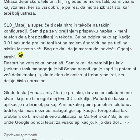
Mikasa dejansko s telefoni, ki jih gledaš ne moreš falit, pa ni važno
kaj vzameš, ker so vsi dobri, je pa res, da moraš izbrat tisto, kar
tebi bolj ustreza.
SLO_Matej ja super, če ti dela hitro in tekoče na takšni
konfiguraciji. Sem ti pa že v prejšnjem prispevku napisal - meni
telefon dela brez zatikanj in tekoče. Če pa odpira neko aplikacijo
0.01 sekunde prej pri tebi kot na mojem Androidu se pa tudi ne
mislim iz mosta vržt. Bog ne daj, da jo moram dol povlečt. Ogenj v
strehi.
Restart ne vem zakaj omenjaš. Sem rekel, da sem bil jaz kriv
(nekemu task managerju je bil Sense napoti, ga je zaprl in potem ni
več delal enako) in, da telefon dejansko ni treba resetirat, ker
deluje čisto normalno.
Glede testa (Enaa...srsly? lol) je pa tako, da v celem citatu ni ene
stvari, ki je ne bi mogel moj Evo 3D iz škatlje. Pa tudi če kakšne
aplikacije ne bi imel, pa kaj. A ni nekako point pametnih telefonov
tudi to, da imaš možnost nalagat gor aplikacije. Torej, zakaj tak
problem, če bi moral iti eno aplikacijo na Market iskat? Saj te ne
pride Google ponoči tepst za vsako aplikacijo, ki jo daš dol ... -.-
Zgodovina sprememb…