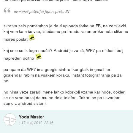
ne moreš pošpiljat fajlov preko BT
skratka zelo pomembno je da ti uploada fotke na FB, na zemljevid,
kaj vem kam še vse, istočasno pa frendu razen preko neta slike ne
moreš poslati
kaj smo se iz tega naučili? Android je zanič, WP7 pa ni dosti bolj
napreden očitno
pa upam da WP7 ima google sinhro, ker gtalk in gmail ter
gcalendar rabim na vsakem koraku, instant fotografiranja pa žal
ne.
no nima veze zaradi mene lahko kdorkoli vzame kar hoče, dokler
se ne vrne nazaj da mu ne dela telefon. Takrat se pa ukvarjam
samo z android sistemi.
Yoda Master
::
17. maj 2012, 23:16