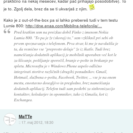
praktično na nekaj mesecev, kadar pač prihajajo posodobitve). To
je to. Zgolj dela, brez da se ti ukvarjaš z njim.
Kako je z out-of-the-box pa si lahko prebereš tudi v tem testu
Lumie 800:
http://dne.enaa.com/Mobilna-telefonija/...
Pred kratkim sem na preizkus dobil Finko z imenom Nokia
Lumia 800. "To pa je že (skoraj) to," sem vzkliknil pri sebi ob
prvem spoznavanju s telefonom. Prva stvar, ki me je navdušila je
ta, da resnično vse "preprosto deluje" že iz škatle. Tudi brez
nameščanja dodatnih aplikacij je mobilnik uporaben več kot le
za klicanje, pošiljanje sporočil, branje e-pošte in brskanje po
spletu. Microsoftu je v Windows Phone uspelo odlično
integrirati storitve različnih (drugih) ponudnikov. Gmail,
Hotmail, službena e-pošta, Facebook, Twitter, ... vse je na enem
mestu, enostavno dosegljivo in pregledno, brez nameščanja
dodatnih aplikacij. Telefon tudi sam poskrbi za sinhronizacijo
kontaktov, koledarjev in opomnikov, tako iz Gmaila, kot iz
Exchangea.
MaTTe
::
17. maj 2012, 18:30