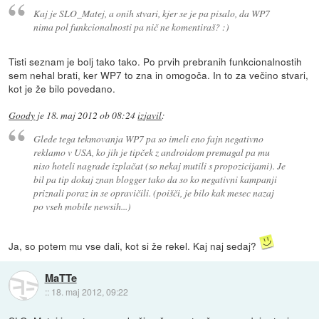
Kaj je SLO_Matej, a onih stvari, kjer se je pa pisalo, da WP7
nima pol funkcionalnosti pa nič ne komentiraš? :)
Tisti seznam je bolj tako tako. Po prvih prebranih funkcionalnostih
sem nehal brati, ker WP7 to zna in omogoča. In to za večino stvari,
kot je že bilo povedano.
Goody
je
18. maj 2012 ob 08:24
izjavil
:
Glede tega tekmovanja WP7 pa so imeli eno fajn negativno
reklamo v USA, ko jih je tipček z androidom premagal pa mu
niso hoteli nagrade izplačat (so nekaj mutili s propozicijami). Je
bil pa tip dokaj znan blogger tako da so ko negativni kampanji
priznali poraz in se opravičili. (poišči, je bilo kak mesec nazaj
po vseh mobile newsih...)
Ja, so potem mu vse dali, kot si že rekel. Kaj naj sedaj?
MaTTe
::
18. maj 2012, 09:22