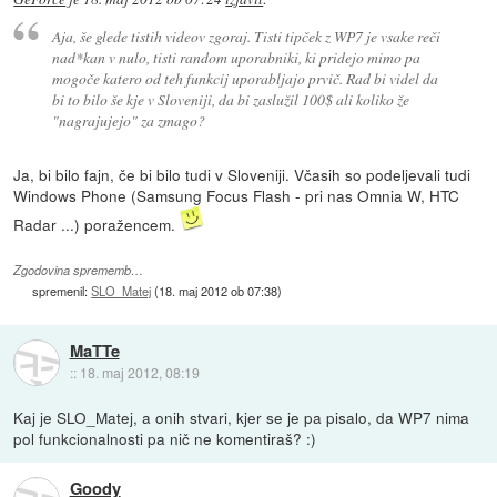
Aja, še glede tistih videov zgoraj. Tisti tipček z WP7 je vsake reči
nad*kan v nulo, tisti random uporabniki, ki pridejo mimo pa
mogoče katero od teh funkcij uporabljajo prvič. Rad bi videl da
bi to bilo še kje v Sloveniji, da bi zaslužil 100$ ali koliko že
"nagrajujejo" za zmago?
Ja, bi bilo fajn, če bi bilo tudi v Sloveniji. Včasih so podeljevali tudi
Windows Phone (Samsung Focus Flash - pri nas Omnia W, HTC
Radar ...) poražencem.
Zgodovina sprememb…
spremenil:
SLO_Matej
(
18. maj 2012 ob 07:38
)
MaTTe
::
18. maj 2012, 08:19
Kaj je SLO_Matej, a onih stvari, kjer se je pa pisalo, da WP7 nima
pol funkcionalnosti pa nič ne komentiraš? :)
Goody