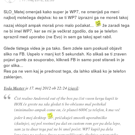
SLO_Matej omenjaš kako super je WP7, ne omenjaš pa meni
najbolj motečega dejstva: ko se ti WP7 izprazni ga ne moreš takoj
nazaj vklopit ampak moraš prvo malo počakat...
že zaradi tega
ne bi imel WP7, ker se mi je večkrat zgodilo, da se je telefon
spraznil med uporabo (ne Evo) in sem ga takoj spet rabil.
Glede tistega videa je pa tako. Sem zdele sam poskusil objavit
sliko na FB. Uspelo v manj kot 5 sekundah. Ko slikaš se ti zraven
pojavi gumb za souporabo, klikneš FB in samo post stisneš in je
gor slika...
Res pa ne vem kaj je prednost tega, da lahko slikaš ko je telefon
zaklenjen.
Yoda Master
je
17. maj 2012 ob 22:24
izjavil
:
Čist realno Andoroid out of the box pa čist vseen kerga kupiš še
HOX če greste na xda gledat ti bo občasno mal poštekal
(minimalno ampak come on, če pluneš 600€ za telefon, k ma več
jeder k moj desktop
, pričakuješ smooth uporabniško
izkušnjo), sej pol rootneš pa daš en custom rom gor pa dela lepo,
sam za ta dnar tega pač ne bi smel počet. WP7 kupiš pa dela
lepo (ma pa zadeva druge pomanjklivosti: skydrive avtomatsko