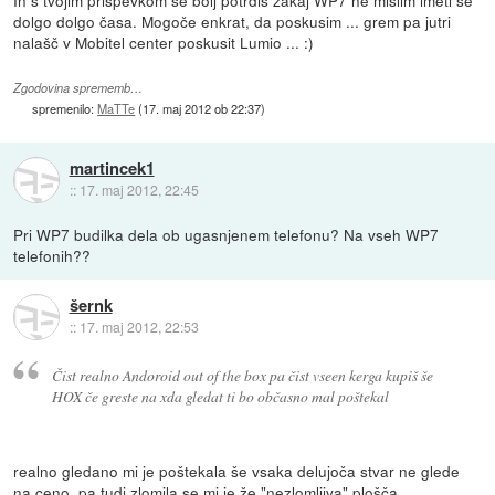
dolgo dolgo časa. Mogoče enkrat, da poskusim ... grem pa jutri
nalašč v Mobitel center poskusit Lumio ... :)
Zgodovina sprememb…
spremenilo:
MaTTe
(
17. maj 2012 ob 22:37
)
martincek1
::
17. maj 2012, 22:45
Pri WP7 budilka dela ob ugasnjenem telefonu? Na vseh WP7
telefonih??
šernk
::
17. maj 2012, 22:53
Čist realno Andoroid out of the box pa čist vseen kerga kupiš še
HOX če greste na xda gledat ti bo občasno mal poštekal
realno gledano mi je poštekala še vsaka delujoča stvar ne glede
na ceno, pa tudi zlomila se mi je že "nezlomljiva" plošča.