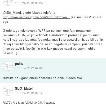
::
18. maj 2012, 08:24
@Slo_Matej: glede iskanja telefona:
http://www.samsungdive.com/aboutN/forwa...
(že ima tudi 2 leti star
sgs1
Glede tega tekmovanja WP7 pa so imeli eno fajn negativno
reklamo v USA, ko jih je tipček z androidom premagal pa mu niso
hoteli nagrade izplačat (so nekaj mutili s propozicijami). Je bil pa tip
dokaj znan blogger tako da so ko negativni kampanji priznali poraz
in se opravičili. (poišči, je bilo kak mesec nazaj po vseh mobile
newsih...)
puffs
::
18. maj 2012, 09:08
Budilka na ugasnjenem androidu ne dela, it does suck.
SLO_Matej
::
18. maj 2012, 09:14
MaTTe
je
18. maj 2012 ob 08:19
izjavil
: