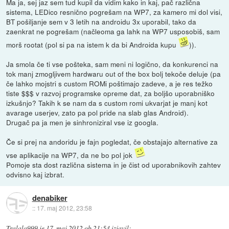
Ma ja, sej jaz sem tud kupil da vidim kako in kaj, pač različna
sistema, LEDico resnično pogrešam na WP7, za kamero mi dol visi,
BT pošiljanje sem v 3 letih na androidu 3x uporabil, tako da
zaenkrat ne pogrešam (načleoma ga lahk na WP7 usposobiš, sam
morš rootat (pol si pa na istem k da bi Androida kupu
)).
Ja smola če ti vse pošteka, sam meni ni logično, da konkurenci na
tok manj zmogljivem hardwaru out of the box bolj tekoče deluje (pa
če lahko mojstri s custom ROMi poštimajo zadeve, a je res težko
tiste $$$ v razvoj programske opreme dat, za boljšo uporabniško
izkušnjo? Takih k se nam da s custom romi ukvarjat je manj kot
avarage userjev, zato pa pol pride na slab glas Android).
Drugač pa ja men je sinhroniziral vse iz googla.
Če si prej na andoridu je fajn pogledat, če obstajajo alternative za
vse aplikacije na WP7, da ne bo pol jok
Pomoje sta dost različna sistema in je čist od uporabnikovih zahtev
odvisno kaj izbrat.
denabiker
::
17. maj 2012, 23:58
Tralala999
je
17. maj 2012 ob 21:54
izjavil
: