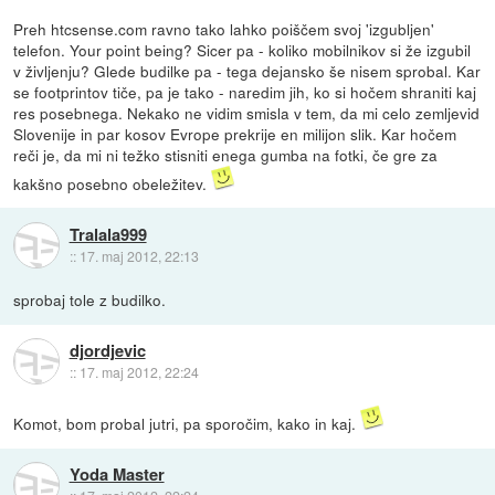
Preh htcsense.com ravno tako lahko poiščem svoj 'izgubljen'
telefon. Your point being? Sicer pa - koliko mobilnikov si že izgubil
v življenju? Glede budilke pa - tega dejansko še nisem sprobal. Kar
se footprintov tiče, pa je tako - naredim jih, ko si hočem shraniti kaj
res posebnega. Nekako ne vidim smisla v tem, da mi celo zemljevid
Slovenije in par kosov Evrope prekrije en milijon slik. Kar hočem
reči je, da mi ni težko stisniti enega gumba na fotki, če gre za
kakšno posebno obeležitev.
Tralala999
::
17. maj 2012, 22:13
sprobaj tole z budilko.
djordjevic
::
17. maj 2012, 22:24
Komot, bom probal jutri, pa sporočim, kako in kaj.
Yoda Master