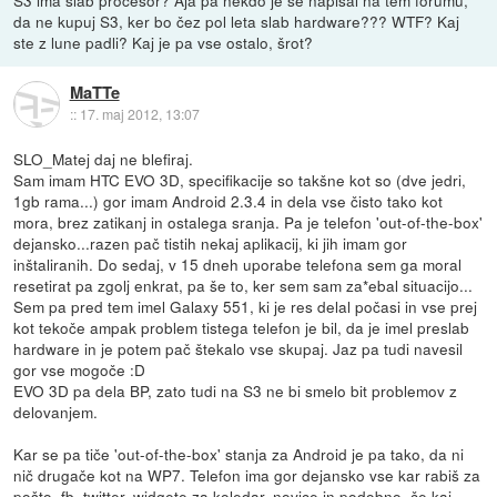
da ne kupuj S3, ker bo čez pol leta slab hardware??? WTF? Kaj
ste z lune padli? Kaj je pa vse ostalo, šrot?
MaTTe
::
17. maj 2012, 13:07
SLO_Matej daj ne blefiraj.
Sam imam HTC EVO 3D, specifikacije so takšne kot so (dve jedri,
1gb rama...) gor imam Android 2.3.4 in dela vse čisto tako kot
mora, brez zatikanj in ostalega sranja. Pa je telefon 'out-of-the-box'
dejansko...razen pač tistih nekaj aplikacij, ki jih imam gor
inštaliranih. Do sedaj, v 15 dneh uporabe telefona sem ga moral
resetirat pa zgolj enkrat, pa še to, ker sem sam za*ebal situacijo...
Sem pa pred tem imel Galaxy 551, ki je res delal počasi in vse prej
kot tekoče ampak problem tistega telefon je bil, da je imel preslab
hardware in je potem pač štekalo vse skupaj. Jaz pa tudi navesil
gor vse mogoče :D
EVO 3D pa dela BP, zato tudi na S3 ne bi smelo bit problemov z
delovanjem.
Kar se pa tiče 'out-of-the-box' stanja za Android je pa tako, da ni
nič drugače kot na WP7. Telefon ima gor dejansko vse kar rabiš za
pošto, fb, twitter, widgete za koledar, novice in podobno, če kaj