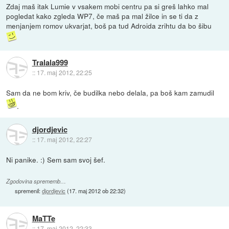
Zdaj maš itak Lumie v vsakem mobi centru pa si greš lahko mal
pogledat kako zgleda WP7, če maš pa mal žilce in se ti da z
menjanjem romov ukvarjat, boš pa tud Adroida zrihtu da bo šibu
Tralala999
::
17. maj 2012, 22:25
Sam da ne bom kriv, če budilka nebo delala, pa boš kam zamudil
.
djordjevic
::
17. maj 2012, 22:27
Ni panike. :) Sem sam svoj šef.
Zgodovina sprememb…
spremenil:
djordjevic
(
17. maj 2012 ob 22:32
)
MaTTe
::
17. maj 2012, 22:33