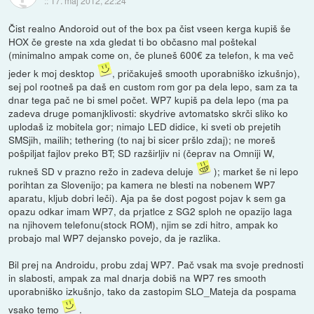
::
17. maj 2012, 22:24
Čist realno Andoroid out of the box pa čist vseen kerga kupiš še
HOX če greste na xda gledat ti bo občasno mal poštekal
(minimalno ampak come on, če pluneš 600€ za telefon, k ma več
jeder k moj desktop
, pričakuješ smooth uporabniško izkušnjo),
sej pol rootneš pa daš en custom rom gor pa dela lepo, sam za ta
dnar tega pač ne bi smel počet. WP7 kupiš pa dela lepo (ma pa
zadeva druge pomanjklivosti: skydrive avtomatsko skrči sliko ko
uplodaš iz mobitela gor; nimajo LED didice, ki sveti ob prejetih
SMSjih, mailih; tethering (to naj bi sicer pršlo zdaj); ne moreš
pošpiljat fajlov preko BT; SD razširljiv ni (čeprav na Omniji W,
rukneš SD v prazno režo in zadeva deluje
); market še ni lepo
porihtan za Slovenijo; pa kamera ne blesti na nobenem WP7
aparatu, kljub dobri leči). Aja pa še dost pogost pojav k sem ga
opazu odkar imam WP7, da prjatlce z SG2 sploh ne opazijo laga
na njihovem telefonu(stock ROM), njim se zdi hitro, ampak ko
probajo mal WP7 dejansko povejo, da je razlika.
Bil prej na Androidu, probu zdaj WP7. Pač vsak ma svoje prednosti
in slabosti, ampak za mal dnarja dobiš na WP7 res smooth
uporabniško izkušnjo, tako da zastopim SLO_Mateja da pospama
vsako temo
.