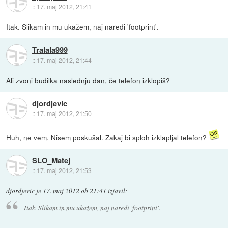
::
17. maj 2012, 21:41
Itak. Slikam in mu ukažem, naj naredi 'footprint'.
Tralala999
::
17. maj 2012, 21:44
Ali zvoni budilka naslednju dan, če telefon izklopiš?
djordjevic
::
17. maj 2012, 21:50
Huh, ne vem. Nisem poskušal. Zakaj bi sploh izklapljal telefon?
SLO_Matej
::
17. maj 2012, 21:53
djordjevic
je
17. maj 2012 ob 21:41
izjavil
:
Itak. Slikam in mu ukažem, naj naredi 'footprint'.