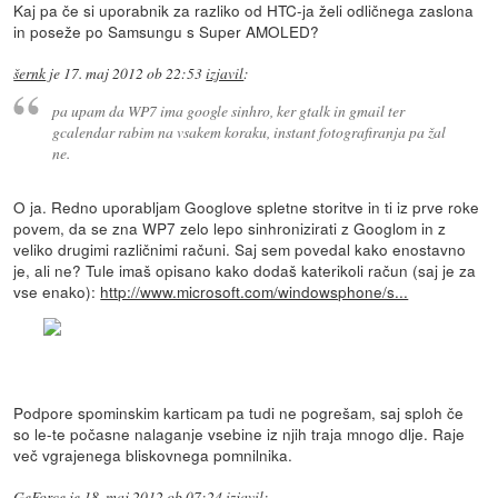
Kaj pa če si uporabnik za razliko od HTC-ja želi odličnega zaslona
in poseže po Samsungu s Super AMOLED?
šernk
je
17. maj 2012 ob 22:53
izjavil
:
pa upam da WP7 ima google sinhro, ker gtalk in gmail ter
gcalendar rabim na vsakem koraku, instant fotografiranja pa žal
ne.
O ja. Redno uporabljam Googlove spletne storitve in ti iz prve roke
povem, da se zna WP7 zelo lepo sinhronizirati z Googlom in z
veliko drugimi različnimi računi. Saj sem povedal kako enostavno
je, ali ne? Tule imaš opisano kako dodaš katerikoli račun (saj je za
vse enako):
http://www.microsoft.com/windowsphone/s...
Podpore spominskim karticam pa tudi ne pogrešam, saj sploh če
so le-te počasne nalaganje vsebine iz njih traja mnogo dlje. Raje
več vgrajenega bliskovnega pomnilnika.
GeForce
je
18. maj 2012 ob 07:24
izjavil
: