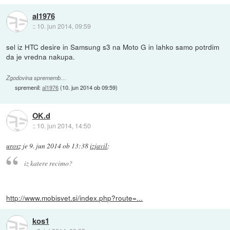
al1976
::
10. jun 2014, 09:59
sel iz HTC desire in Samsung s3 na Moto G in lahko samo potrdim
da je vredna nakupa.
Zgodovina sprememb…
spremenil:
al1976
(
10. jun 2014 ob 09:59
)
OK.d
::
10. jun 2014, 14:50
urosz
je
9. jun 2014 ob 13:38
izjavil
:
iz katere recimo?
http://www.mobisvet.si/index.php?route=...
kos1