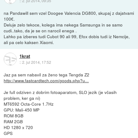
::
2. jul 2014, 09:35
na Pandawill sem vzel Doogee Valencia DG800, skupaj z dajatvami
100€.
Deluje zelo tekoce, kolega ima nekega Samsunga in se samo
cudi..tako, da je se on narocil enega .
Lahko pa izberes tudi Cubot 90 ali 99, Efox dobis tudi iz Nemcije,
ali pa celo kaksen Xiaomi.
1krat
::
2. jul 2014, 17:52
Jaz pa sem nabavil za ženo tega Tengda Z2
http://www.fastcardtech.com/goods.php?u...
Je full odziven z dobrim fotoaparatom, SLO jezik (je včasih
problem, ker ga ni)
MT6592 Octa-Core 1.7Hz
GPU: Mali-450 MP
ROM 8GB
RAM 2GB
HD 1280 x 720
GPS