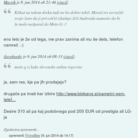
Mavrik
je
8. jun 2014 ob 21:46
izjavil
:
Kitkat na takem dreku tudi ne bo dobro tekel. Moraš res sovražiti
svojo ženo da ji privoščiš izkušnjo ščiš Androida namesto da bi
še malo našparal do Moto G :/
eno leto je že od tega, me prav zanima ali mu še dela, telefon
namreč .-)
iloveboobz
je
9. jun 2014 ob 08:33
izjavil
:
moto g iz kake slovenske online trgovine
ja, sam res, kje pa jih prodajajo?
drugače pa imaš kar izbire
http://www.bigbang.si/pametni-gsm-
telef...
Desire 310 ali pa kaj podobnega pod 200 EUR od prestigia ali LG-
ja
Zgodovina sprememb…
spremenil:
FlyingBee
(
9. jun 2014 ob 14:17
)