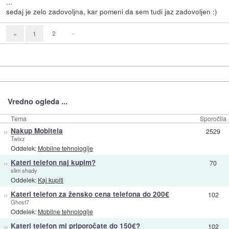
...
sedaj je zelo zadovoljna, kar pomeni da sem tudi jaz zadovoljen :)
2
»
«
1
Vredno ogleda ...
Tema
Sporočila
»
Nakup Mobitela
2529
Twixz
Oddelek:
Mobilne tehnologije
»
Kateri telefon naj kupim?
70
slim shady
Oddelek:
Kaj kupiti
»
Kateri telefon za žensko cena telefona do 200€
102
Ghost7
Oddelek:
Mobilne tehnologije
»
Kateri telefon mi priporočate do 150€?
102