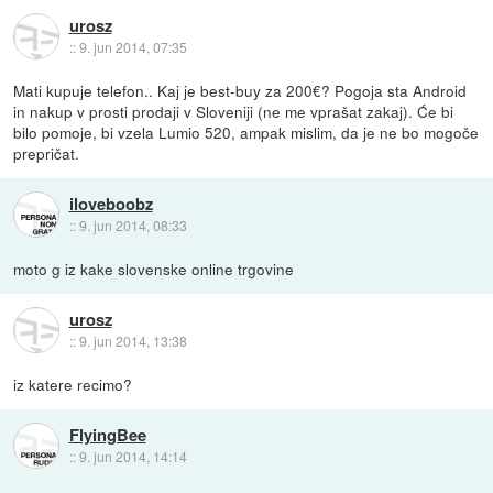
urosz
::
9. jun 2014, 07:35
Mati kupuje telefon.. Kaj je best-buy za 200€? Pogoja sta Android
in nakup v prosti prodaji v Sloveniji (ne me vprašat zakaj). Će bi
bilo pomoje, bi vzela Lumio 520, ampak mislim, da je ne bo mogoče
prepričat.
iloveboobz
::
9. jun 2014, 08:33
moto g iz kake slovenske online trgovine
urosz
::
9. jun 2014, 13:38
iz katere recimo?
FlyingBee
::
9. jun 2014, 14:14