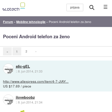
☰
Forum
»
Mobilne tehnologije
»
Poceni Android telefon za ženo
Poceni Android telefon za ženo
2
»
«
1
s6c-gEL
::
8. jun 2014, 21:33
http://www.aliexpress.com/item/4-7-JIAY...
US $17.69 / piece
iloveboobz
::
8. jun 2014, 21:34