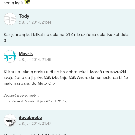
seem legit
Tody
::
8. jun 2014, 21:44
Kar je manj kot kitkat ne dela na 512 mb oziroma dela tko kot dela
:)
Mavrik
::
8. jun 2014, 21:46
Kitkat na takem dreku tudi ne bo dobro tekel. Moraš res sovražiti
svojo ženo da ji privoščiš izkušnjo ščiš Androida namesto da bi še
malo našparal do Moto G :/
Zgodovina sprememb…
spremenil:
Mavrik
(
8. jun 2014 ob 21:47
)
iloveboobz
::
8. jun 2014, 21:47