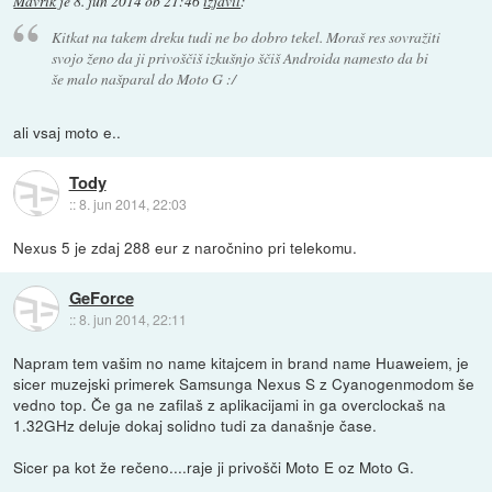
Mavrik
je
8. jun 2014 ob 21:46
izjavil
:
Kitkat na takem dreku tudi ne bo dobro tekel. Moraš res sovražiti
svojo ženo da ji privoščiš izkušnjo ščiš Androida namesto da bi
še malo našparal do Moto G :/
ali vsaj moto e..
Tody
::
8. jun 2014, 22:03
Nexus 5 je zdaj 288 eur z naročnino pri telekomu.
GeForce
::
8. jun 2014, 22:11
Napram tem vašim no name kitajcem in brand name Huaweiem, je
sicer muzejski primerek Samsunga Nexus S z Cyanogenmodom še
vedno top. Če ga ne zafilaš z aplikacijami in ga overclockaš na
1.32GHz deluje dokaj solidno tudi za današnje čase.
Sicer pa kot že rečeno....raje ji privošči Moto E oz Moto G.