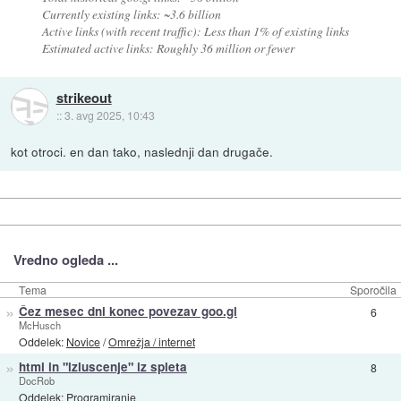
Currently existing links: ~3.6 billion
Active links (with recent traffic): Less than 1% of existing links
Estimated active links: Roughly 36 million or fewer
strikeout
::
3. avg 2025, 10:43
kot otroci. en dan tako, naslednji dan drugače.
Vredno ogleda ...
Tema
Sporočila
»
Čez mesec dni konec povezav goo.gl
6
McHusch
Oddelek:
Novice
/
Omrežja / internet
»
html in "izluscenje" iz spleta
8
DocRob
Oddelek:
Programiranje