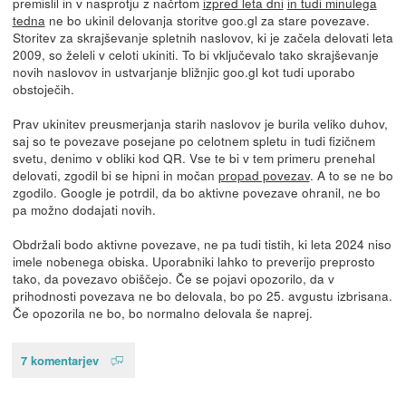
premislil in v nasprotju z načrtom
izpred leta dni
in tudi minulega
tedna
ne bo ukinil delovanja storitve goo.gl za stare povezave.
Storitev za skrajševanje spletnih naslovov, ki je začela delovati leta
2009, so želeli v celoti ukiniti. To bi vključevalo tako skrajševanje
novih naslovov in ustvarjanje bližnjic goo.gl kot tudi uporabo
obstoječih.
Prav ukinitev preusmerjanja starih naslovov je burila veliko duhov,
saj so te povezave posejane po celotnem spletu in tudi fizičnem
svetu, denimo v obliki kod QR. Vse te bi v tem primeru prenehal
delovati, zgodil bi se hipni in močan
propad povezav
. A to se ne bo
zgodilo. Google je potrdil, da bo aktivne povezave ohranil, ne bo
pa možno dodajati novih.
Obdržali bodo aktivne povezave, ne pa tudi tistih, ki leta 2024 niso
imele nobenega obiska. Uporabniki lahko to preverijo preprosto
tako, da povezavo obiščejo. Če se pojavi opozorilo, da v
prihodnosti povezava ne bo delovala, bo po 25. avgustu izbrisana.
Če opozorila ne bo, bo normalno delovala še naprej.
7 komentarjev