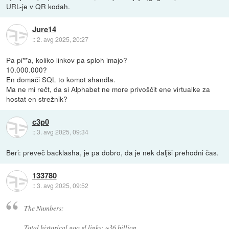
URL-je v QR kodah.
Jure14
::
2. avg 2025, 20:27
Pa pi**a, koliko linkov pa sploh imajo?
10.000.000?
En domači SQL to komot shandla.
Ma ne mi rečt, da si Alphabet ne more privoščit ene virtualke za
hostat en strežnik?
c3p0
::
3. avg 2025, 09:34
Beri: preveč backlasha, je pa dobro, da je nek daljši prehodni čas.
133780
::
3. avg 2025, 09:52
The Numbers:
Total historical goo.gl links: ~36 billion