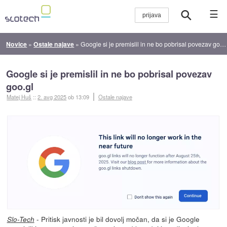
☰
Novice
»
Ostale najave
»
Google si je premislil in ne bo pobrisal povezav goo.gl
Google si je premislil in ne bo pobrisal povezav
goo.gl
Matej Huš
::
2. avg 2025
ob 13:09
Ostale najave
- Pritisk javnosti je bil dovolj močan, da si je Google
Slo-Tech