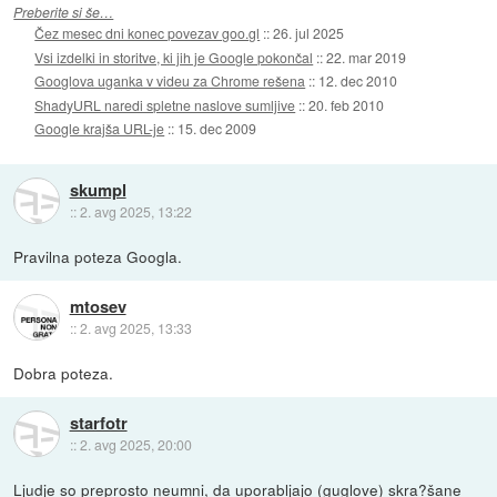
Preberite si še…
Čez mesec dni konec povezav goo.gl
::
26. jul 2025
Vsi izdelki in storitve, ki jih je Google pokončal
::
22. mar 2019
Googlova uganka v videu za Chrome rešena
::
12. dec 2010
ShadyURL naredi spletne naslove sumljive
::
20. feb 2010
Google krajša URL-je
::
15. dec 2009
skumpl
::
2. avg 2025, 13:22
Pravilna poteza Googla.
mtosev
::
2. avg 2025, 13:33
Dobra poteza.
starfotr
::
2. avg 2025, 20:00
Ljudje so preprosto neumni, da uporabljajo (guglove) skra?šane