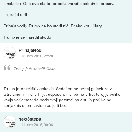
xmetallic> Ona dva sta to naredila zaradi osebnih interesov.
Ja, saj ti tudi.
PrihajaNodi> Trump ne bo storil nič! Enako kot Hillary.
Trump je že naredil škodo.
PrihajaNodi
::
10. nov 2016, 22:28
Trump je že naredil škodo.
Trump je Ameriški Janković. Sedaj pa ne nehaj gnjavit ze z
altruizmom. Ti si v IT ju, uspesen, nisi pa na vrhu, torej je veliko
vecja verjetnost da bodo tvoji potomci na dnu in prej ko se
sprijaznis s tem faktom bolje ti bo.
next3steps
::
11. nov 2016, 00:06