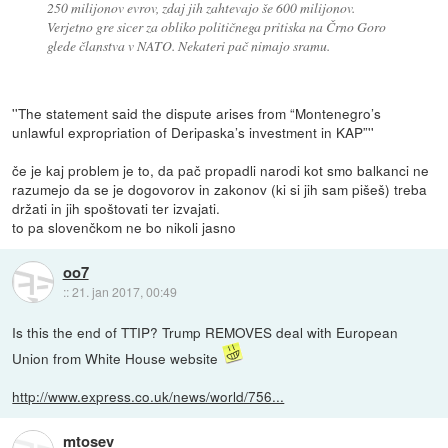
250 milijonov evrov, zdaj jih zahtevajo še 600 milijonov.
Verjetno gre sicer za obliko političnega pritiska na Črno Goro
glede članstva v NATO. Nekateri pač nimajo sramu.
''The statement said the dispute arises from “Montenegro’s
unlawful expropriation of Deripaska’s investment in KAP”''
če je kaj problem je to, da pač propadli narodi kot smo balkanci ne
razumejo da se je dogovorov in zakonov (ki si jih sam pišeš) treba
držati in jih spoštovati ter izvajati.
to pa slovenčkom ne bo nikoli jasno
oo7
::
21. jan 2017, 00:49
Is this the end of TTIP? Trump REMOVES deal with European
Union from White House website
http://www.express.co.uk/news/world/756...
mtosev