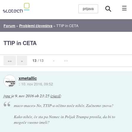
☰
Forum
»
Problemi človeštva
»
TTIP in CETA
TTIP in CETA
13
/ 13
»
»»
««
«
xmetallic
::
10. nov 2016, 09:52
jype
je
9. nov 2016 ob 23:25
izjavil
:
maco-maco> No, TTIP-a očitno noče nihče. Začnemo znova?
Kako nihče, če sta pa Nemec in Poljak Trumpa prosila, da bi to
mogoče vseeno imeli?