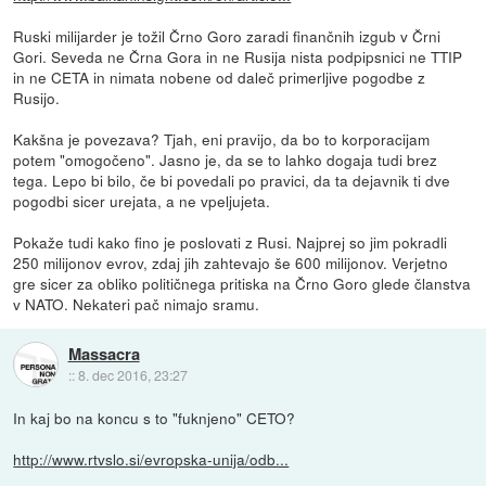
Ruski milijarder je tožil Črno Goro zaradi finančnih izgub v Črni
Gori. Seveda ne Črna Gora in ne Rusija nista podpipsnici ne TTIP
in ne CETA in nimata nobene od daleč primerljive pogodbe z
Rusijo.
Kakšna je povezava? Tjah, eni pravijo, da bo to korporacijam
potem "omogočeno". Jasno je, da se to lahko dogaja tudi brez
tega. Lepo bi bilo, če bi povedali po pravici, da ta dejavnik ti dve
pogodbi sicer urejata, a ne vpeljujeta.
Pokaže tudi kako fino je poslovati z Rusi. Najprej so jim pokradli
250 milijonov evrov, zdaj jih zahtevajo še 600 milijonov. Verjetno
gre sicer za obliko političnega pritiska na Črno Goro glede članstva
v NATO. Nekateri pač nimajo sramu.
Massacra
::
8. dec 2016, 23:27
In kaj bo na koncu s to "fuknjeno" CETO?
http://www.rtvslo.si/evropska-unija/odb...