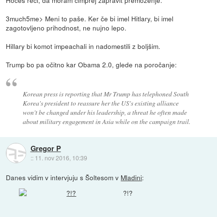
3much5me> Meni to paše. Ker če bi imel Hitlary, bi imel
zagotovljeno prihodnost, ne nujno lepo.
Hillary bi komot impeachali in nadomestili z boljšim.
Trump bo pa očitno kar Obama 2.0, glede na poročanje:
Korean press is reporting that Mr Trump has telephoned South
Korea's president to reassure her the US's existing alliance
won't be changed under his leadership, a threat he often made
about military engagement in Asia while on the campaign trail.
Gregor P
::
11. nov 2016, 10:39
Danes vidim v intervjuju s Šoltesom v
Mladini
:
?!?