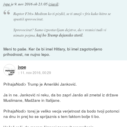
jype
je
9. nov 2016 ob 21:05
izjavil
:
Raptor F16> Medtem ko ti pizdiš, se ti smeji v fris kako hitro se
spustiš sprovocirat.
Sprovocirat? Samo izpostavljam dejstvo, da v resnici tudi vi
nimate pojma,
kaj bo Trump dejansko storil
.
Meni to paše. Ker če bi imel Hitlary, bi imel zagotovljeno
prihodnost, ne nujno lepo.
jype
::
11. nov 2016, 00:29
PrihajaNodi> Trump je Ameriški Janković.
Ja in ne. Janković ni reku, da bo zaprl Janšo ali zmetal iz države
Muslimane, Madžare in Italijane.
PrihajaNodi> torej je veliko vecja verjetnost da bodo tvoji potomci
na dnu in prej ko se sprijaznis s tem faktom bolje ti bo.
Hočeš reči, da moram čimprej zapravit premoženje.