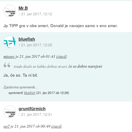
Mr.B
::
21. jan 2017, 12:12
Jp TIPP gre v obe smeri, Donald je navajen samo v eno smer.
bluefish
::
21. jan 2017, 12:26
mtosev
je
21. jan 2017 ob 01:41
izjavil
:
trade deals so lahko dobra stvari,
če so dobro narejeni
Ja, če so. Ta ni bil.
Zgodovina sprememb…
spremenil:
bluefish
(
21. jan 2017 ob 12:26
)
gruntfürmich
::
21. jan 2017, 12:31
oo7
je
21. jan 2017 ob 00:49
izjavil
: