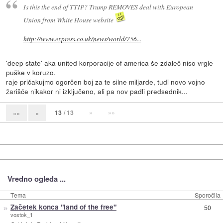
Is this the end of TTIP? Trump REMOVES deal with European
Union from White House website
http://www.express.co.uk/news/world/756...
'deep state' aka united korporacije of america še zdaleč niso vrgle
puške v koruzo.
raje pričakujmo ogorčen boj za te silne miljarde, tudi novo vojno
žarišče nikakor ni izključeno, ali pa nov padli predsednik...
13
/ 13
»
»»
««
«
Vredno ogleda ...
Tema
Sporočila
»
Začetek konca "land of the free"
50
vostok_1