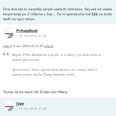
Ona dva sta to naredila zaradi osebnih interesov. Sej veš od vsake
korporacije po 2 milijona v žep... Če ni sporazuma tud $$$ ne bodo
sedli na njun račun.
PrihajaNodi
::
10. nov 2016, 21:22
jype
je
9. nov 2016 ob 21:05
izjavil
:
Raptor F16> Medtem ko ti pizdiš, se ti smeji v fris kako hitro se
spustiš sprovocirat.
Sprovocirat? Samo izpostavljam dejstvo, da v resnici tudi vi
nimate pojma, kaj bo Trump dejansko storil.
Trump ne bo storil nič! Enako kot Hillary.
jype
::
10. nov 2016, 21:53