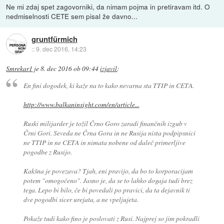
Ne mi zdaj spet zagovorniki, da nimam pojma in pretiravam itd. O
nedmiselnosti CETE sem pisal že davno...
gruntfürmich
::
9. dec 2016, 14:23
Smrekar1
je
8. dec 2016 ob 09:44
izjavil
:
En fini dogodek, ki kaže na to kako nevarna sta TTIP in CETA.
http://www.balkaninsight.com/en/article...
Ruski milijarder je tožil Črno Goro zaradi finančnih izgub v
Črni Gori. Seveda ne Črna Gora in ne Rusija nista podpipsnici
ne TTIP in ne CETA in nimata nobene od daleč primerljive
pogodbe z Rusijo.
Kakšna je povezava? Tjah, eni pravijo, da bo to korporacijam
potem "omogočeno". Jasno je, da se to lahko dogaja tudi brez
tega. Lepo bi bilo, če bi povedali po pravici, da ta dejavnik ti
dve pogodbi sicer urejata, a ne vpeljujeta.
Pokaže tudi kako fino je poslovati z Rusi. Najprej so jim pokradli