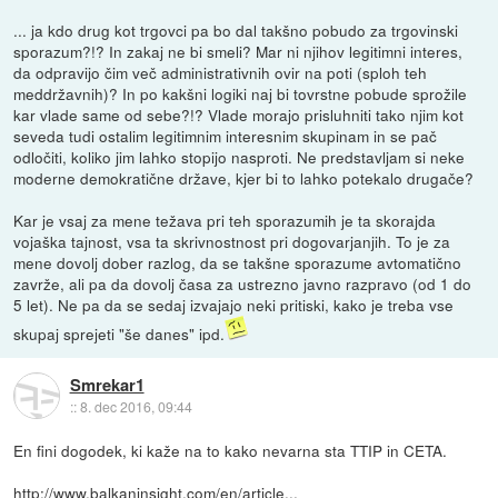
... ja kdo drug kot trgovci pa bo dal takšno pobudo za trgovinski
sporazum?!? In zakaj ne bi smeli? Mar ni njihov legitimni interes,
da odpravijo čim več administrativnih ovir na poti (sploh teh
meddržavnih)? In po kakšni logiki naj bi tovrstne pobude sprožile
kar vlade same od sebe?!? Vlade morajo prisluhniti tako njim kot
seveda tudi ostalim legitimnim interesnim skupinam in se pač
odločiti, koliko jim lahko stopijo nasproti. Ne predstavljam si neke
moderne demokratične države, kjer bi to lahko potekalo drugače?
Kar je vsaj za mene težava pri teh sporazumih je ta skorajda
vojaška tajnost, vsa ta skrivnostnost pri dogovarjanjih. To je za
mene dovolj dober razlog, da se takšne sporazume avtomatično
zavrže, ali pa da dovolj časa za ustrezno javno razpravo (od 1 do
5 let). Ne pa da se sedaj izvajajo neki pritiski, kako je treba vse
skupaj sprejeti "še danes" ipd.
Smrekar1
::
8. dec 2016, 09:44
En fini dogodek, ki kaže na to kako nevarna sta TTIP in CETA.
http://www.balkaninsight.com/en/article...