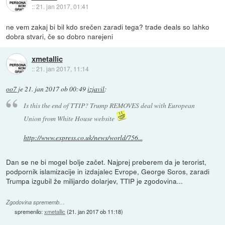
::
21. jan 2017, 01:41
ne vem zakaj bi bil kdo srečen zaradi tega? trade deals so lahko
dobra stvari, če so dobro narejeni
xmetallic
::
21. jan 2017, 11:14
oo7
je
21. jan 2017 ob 00:49
izjavil
:
Is this the end of TTIP? Trump REMOVES deal with European
Union from White House website
http://www.express.co.uk/news/world/756...
Dan se ne bi mogel bolje začet. Najprej preberem da je terorist,
podpornik islamizacije in izdajalec Evrope, George Soros, zaradi
Trumpa izgubil že milijardo dolarjev, TTIP je zgodovina...
Zgodovina sprememb…
spremenilo:
xmetallic
(
21. jan 2017 ob 11:18
)