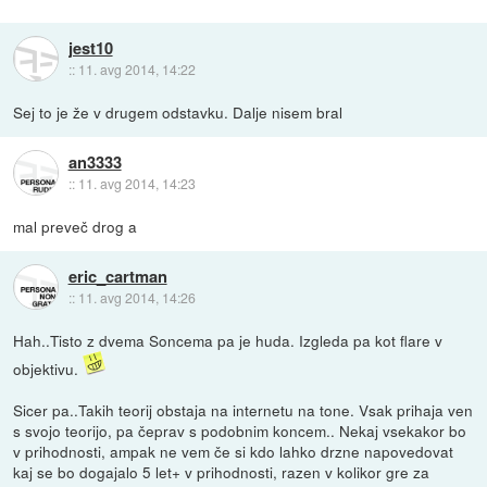
jest10
::
11. avg 2014, 14:22
Sej to je že v drugem odstavku. Dalje nisem bral
an3333
::
11. avg 2014, 14:23
mal preveč drog a
eric_cartman
::
11. avg 2014, 14:26
Hah..Tisto z dvema Soncema pa je huda. Izgleda pa kot flare v
objektivu.
Sicer pa..Takih teorij obstaja na internetu na tone. Vsak prihaja ven
s svojo teorijo, pa čeprav s podobnim koncem.. Nekaj vsekakor bo
v prihodnosti, ampak ne vem če si kdo lahko drzne napovedovat
kaj se bo dogajalo 5 let+ v prihodnosti, razen v kolikor gre za