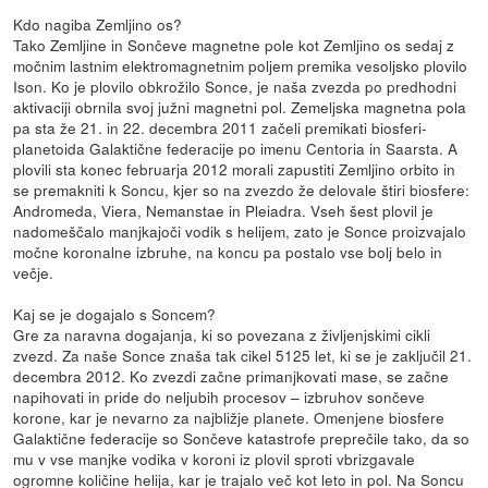
Kdo nagiba Zemljino os?
Tako Zemljine in Sončeve magnetne pole kot Zemljino os sedaj z
močnim lastnim elektromagnetnim poljem premika vesoljsko plovilo
Ison. Ko je plovilo obkrožilo Sonce, je naša zvezda po predhodni
aktivaciji obrnila svoj južni magnetni pol. Zemeljska magnetna pola
pa sta že 21. in 22. decembra 2011 začeli premikati biosferi-
planetoida Galaktične federacije po imenu Centoria in Saarsta. A
plovili sta konec februarja 2012 morali zapustiti Zemljino orbito in
se premakniti k Soncu, kjer so na zvezdo že delovale štiri biosfere:
Andromeda, Viera, Nemanstae in Pleiadra. Vseh šest plovil je
nadomeščalo manjkajoči vodik s helijem, zato je Sonce proizvajalo
močne koronalne izbruhe, na koncu pa postalo vse bolj belo in
večje.
Kaj se je dogajalo s Soncem?
Gre za naravna dogajanja, ki so povezana z življenjskimi cikli
zvezd. Za naše Sonce znaša tak cikel 5125 let, ki se je zaključil 21.
decembra 2012. Ko zvezdi začne primanjkovati mase, se začne
napihovati in pride do neljubih procesov – izbruhov sončeve
korone, kar je nevarno za najbližje planete. Omenjene biosfere
Galaktične federacije so Sončeve katastrofe preprečile tako, da so
mu v vse manjke vodika v koroni iz plovil sproti vbrizgavale
ogromne količine helija, kar je trajalo več kot leto in pol. Na Soncu