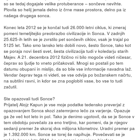
so se tedaj dogajale velike protuberance – sončeve nevihte.
Plovila so helij jemala delno iz črne mase prostora, delno pa iz
našega drugega sonca.
Konec leta 2012 se je končal tudi 26.000-letni ciklus, ki zmeraj
pomeni temeljitejšo preobrazbo civilizacije in Sonca. V zadnjih
25.625-ih letih se je zvrstilo pet sončevih ciklov, vsak je trajal po
5125 let. Tako smo lansko leto dobili novo, šesto Sonce, tako kot
se poraja novi šesti svet, šesta civilizacija tudi v koledarju starih
Majev. A 21. decembra 2012 fizično ni bilo mogoče videti ničesar,
čeprav so ljudje to vneto pričakovali. Mnogi so postali po tem
datumu obupani in mislijo, da so bile vse informacije navadna laž.
Vendar čeprav tega ni videti, se vse odvija po božanskem načrtu,
na subtilni ravni, in kdor se zna poglobiti vase, bo vse to tudi
začutil.
Ste opazovali tudi Sonce?
Prijatelj Alojz Kapun je vse moje podatke tedensko preverjal z
opazovanjem Sonca skozi zatemnjeno lečo za varjenje. Opazuje
ga že več kot leto in pol. Tako je denimo ugotovil, da se je Sonce v
tem obdobju povečalo za eno tretjino, kar pomeni, da je njegov
sedanji premer že skoraj dva milijona kilometrov. Uradni premer pa
je 1.392.000 km. Sonce se torej še napihuje. Povečevati se je
začelo konec leta 2011, ko so zgoraj omenjene biosfere