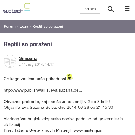
☰
Forum
»
Loža
»
Reptili so poraženi
Reptili so poraženi
Šimpanz
::
11. avg 2014, 14:17
Če koga zanima naša prihodnost
.
http://www.publishwall.si/eva.suzana.be...
Obvezno preberite, kaj nas čaka na zemlji v 2 do 3 letih!
Objavil/a Eva Suzana Belca, dne 2014-06-28 ob 21:45:30
Vladean Vauhnnick telepatsko dobiva podatke od nezemeljskih
civilizacij
Piše: Tatjana Svete v novih Misterijih
www.misteriji.si