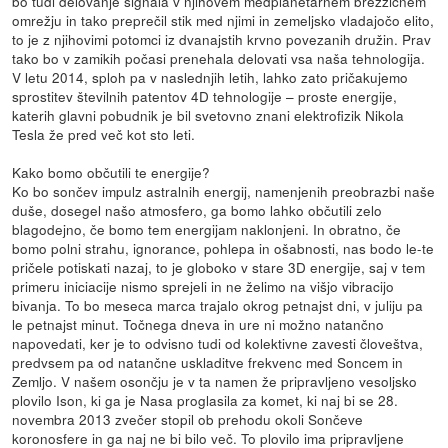
bo tudi delovanje signala v njihovem medplanetarnem brezžičnem
omrežju in tako preprečil stik med njimi in zemeljsko vladajočo elito,
to je z njihovimi potomci iz dvanajstih krvno povezanih družin. Prav
tako bo v zamikih počasi prenehala delovati vsa naša tehnologija.
V letu 2014, sploh pa v naslednjih letih, lahko zato pričakujemo
sprostitev številnih patentov 4D tehnologije – proste energije,
katerih glavni pobudnik je bil svetovno znani elektrofizik Nikola
Tesla že pred več kot sto leti.
Kako bomo občutili te energije?
Ko bo sončev impulz astralnih energij, namenjenih preobrazbi naše
duše, dosegel našo atmosfero, ga bomo lahko občutili zelo
blagodejno, če bomo tem energijam naklonjeni. In obratno, če
bomo polni strahu, ignorance, pohlepa in ošabnosti, nas bodo le-te
pričele potiskati nazaj, to je globoko v stare 3D energije, saj v tem
primeru iniciacije nismo sprejeli in ne želimo na višjo vibracijo
bivanja. To bo meseca marca trajalo okrog petnajst dni, v juliju pa
le petnajst minut. Točnega dneva in ure ni možno natančno
napovedati, ker je to odvisno tudi od kolektivne zavesti človeštva,
predvsem pa od natančne uskladitve frekvenc med Soncem in
Zemljo. V našem osončju je v ta namen že pripravljeno vesoljsko
plovilo Ison, ki ga je Nasa proglasila za komet, ki naj bi se 28.
novembra 2013 zvečer stopil ob prehodu okoli Sončeve
koronosfere in ga naj ne bi bilo več. To plovilo ima pripravljene