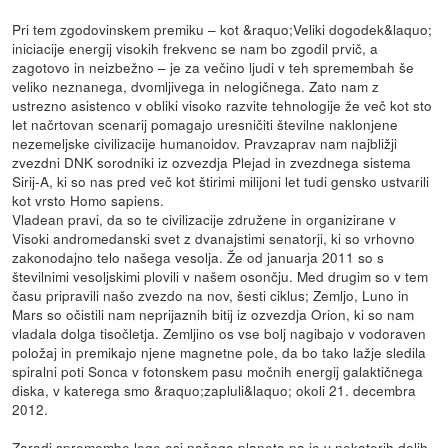
Pri tem zgodovinskem premiku – kot &raquo;Veliki dogodek&laquo;
iniciacije energij visokih frekvenc se nam bo zgodil prvič, a
zagotovo in neizbežno – je za večino ljudi v teh spremembah še
veliko neznanega, dvomljivega in nelogičnega. Zato nam z
ustrezno asistenco v obliki visoko razvite tehnologije že več kot sto
let načrtovan scenarij pomagajo uresničiti številne naklonjene
nezemeljske civilizacije humanoidov. Pravzaprav nam najbližji
zvezdni DNK sorodniki iz ozvezdja Plejad in zvezdnega sistema
Sirij-A, ki so nas pred več kot štirimi milijoni let tudi gensko ustvarili
kot vrsto Homo sapiens.
Vladean pravi, da so te civilizacije združene in organizirane v
Visoki andromedanski svet z dvanajstimi senatorji, ki so vrhovno
zakonodajno telo našega vesolja. Že od januarja 2011 so s
številnimi vesoljskimi plovili v našem osončju. Med drugim so v tem
času pripravili našo zvezdo na nov, šesti ciklus; Zemljo, Luno in
Mars so očistili nam neprijaznih bitij iz ozvezdja Orion, ki so nam
vladala dolga tisočletja. Zemljino os vse bolj nagibajo v vodoraven
položaj in premikajo njene magnetne pole, da bo tako lažje sledila
spiralni poti Sonca v fotonskem pasu močnih energij galaktičnega
diska, v katerega smo &raquo;zapluli&laquo; okoli 21. decembra
2012.
Zaradi spremembe lege osi našega planeta pa je v nekaterih delih