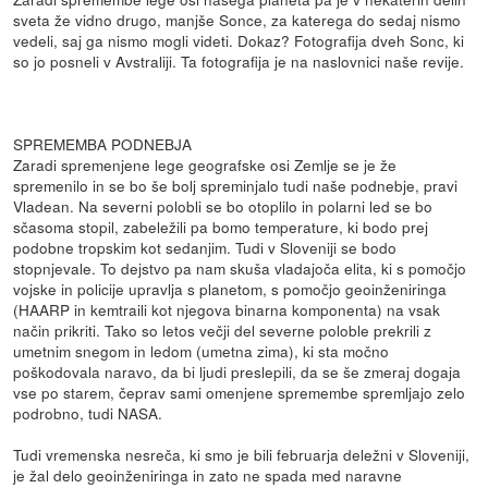
sveta že vidno drugo, manjše Sonce, za katerega do sedaj nismo
vedeli, saj ga nismo mogli videti. Dokaz? Fotografija dveh Sonc, ki
so jo posneli v Avstraliji. Ta fotografija je na naslovnici naše revije.
SPREMEMBA PODNEBJA
Zaradi spremenjene lege geografske osi Zemlje se je že
spremenilo in se bo še bolj spreminjalo tudi naše podnebje, pravi
Vladean. Na severni polobli se bo otoplilo in polarni led se bo
sčasoma stopil, zabeležili pa bomo temperature, ki bodo prej
podobne tropskim kot sedanjim. Tudi v Sloveniji se bodo
stopnjevale. To dejstvo pa nam skuša vladajoča elita, ki s pomočjo
vojske in policije upravlja s planetom, s pomočjo geoinženiringa
(HAARP in kemtraili kot njegova binarna komponenta) na vsak
način prikriti. Tako so letos večji del severne poloble prekrili z
umetnim snegom in ledom (umetna zima), ki sta močno
poškodovala naravo, da bi ljudi preslepili, da se še zmeraj dogaja
vse po starem, čeprav sami omenjene spremembe spremljajo zelo
podrobno, tudi NASA.
Tudi vremenska nesreča, ki smo je bili februarja deležni v Sloveniji,
je žal delo geoinženiringa in zato ne spada med naravne