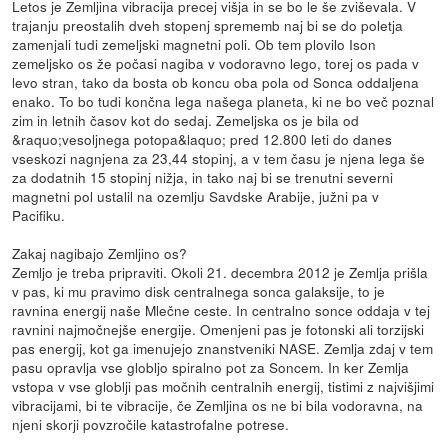
Letos je Zemljina vibracija precej višja in se bo le še zviševala. V
trajanju preostalih dveh stopenj sprememb naj bi se do poletja
zamenjali tudi zemeljski magnetni poli. Ob tem plovilo Ison
zemeljsko os že počasi nagiba v vodoravno lego, torej os pada v
levo stran, tako da bosta ob koncu oba pola od Sonca oddaljena
enako. To bo tudi končna lega našega planeta, ki ne bo več poznal
zim in letnih časov kot do sedaj. Zemeljska os je bila od
&raquo;vesoljnega potopa&laquo; pred 12.800 leti do danes
vseskozi nagnjena za 23,44 stopinj, a v tem času je njena lega še
za dodatnih 15 stopinj nižja, in tako naj bi se trenutni severni
magnetni pol ustalil na ozemlju Savdske Arabije, južni pa v
Pacifiku.
Zakaj nagibajo Zemljino os?
Zemljo je treba pripraviti. Okoli 21. decembra 2012 je Zemlja prišla
v pas, ki mu pravimo disk centralnega sonca galaksije, to je
ravnina energij naše Mlečne ceste. In centralno sonce oddaja v tej
ravnini najmočnejše energije. Omenjeni pas je fotonski ali torzijski
pas energij, kot ga imenujejo znanstveniki NASE. Zemlja zdaj v tem
pasu opravlja vse globljo spiralno pot za Soncem. In ker Zemlja
vstopa v vse globlji pas močnih centralnih energij, tistimi z najvišjimi
vibracijami, bi te vibracije, če Zemljina os ne bi bila vodoravna, na
njeni skorji povzročile katastrofalne potrese.