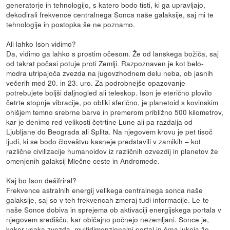
generatorje in tehnologijo, s katero bodo tisti, ki ga upravljajo,
dekodirali frekvence centralnega Sonca naše galaksije, saj mi te
tehnologije in postopka še ne poznamo.
Ali lahko Ison vidimo?
Da, vidimo ga lahko s prostim očesom. Že od lanskega božiča, saj
od takrat počasi potuje proti Zemlji. Razpoznaven je kot belo-
modra utripajoča zvezda na jugovzhodnem delu neba, ob jasnih
večerih med 20. in 23. uro. Za podrobnejše opazovanje
potrebujete boljši daljnogled ali teleskop. Ison je eterično plovilo
četrte stopnje vibracije, po obliki sferično, je planetoid s kovinskim
ohišjem temno srebrne barve in premerom približno 500 kilometrov,
kar je denimo red velikosti četrtine Lune ali pa razdalja od
Ljubljane do Beograda ali Splita. Na njegovem krovu je pet tisoč
ljudi, ki se bodo človeštvu kasneje predstavili v zamikih – kot
različne civilizacije humanoidov iz različnih ozvezdij in planetov že
omenjenih galaksij Mlečne ceste in Andromede.
Kaj bo Ison dešifriral?
Frekvence astralnih energij velikega centralnega sonca naše
galaksije, saj so v teh frekvencah zmeraj tudi informacije. Le-te
naše Sonce dobiva in sprejema ob aktivaciji energijskega portala v
njegovem središču, kar običajno počnejo nezemljani. Sonce je,
kakor vsaka zvezda, multidimenzionalni portal in črna luknja že