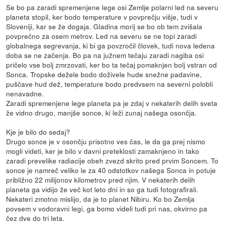
Se bo pa zaradi spremenjene lege osi Zemlje polarni led na severu
planeta stopil, ker bodo temperature v povprečju višje, tudi v
Sloveniji, kar se že dogaja. Gladina morij se bo ob tem zvišala
povprečno za osem metrov. Led na severu se ne topi zaradi
globalnega segrevanja, ki bi ga povzročil človek, tudi nova ledena
doba se ne začenja. Bo pa na južnem tečaju zaradi nagiba osi
pričelo vse bolj zmrzovati, ker bo ta tečaj pomaknjen bolj vstran od
Sonca. Tropske dežele bodo doživele hude snežne padavine,
puščave hud dež, temperature bodo predvsem na severni polobli
nenavadne.
Zaradi spremenjene lege planeta pa je zdaj v nekaterih delih sveta
že vidno drugo, manjše sonce, ki leži zunaj našega osončja.
Kje je bilo do sedaj?
Drugo sonce je v osončju prisotno ves čas, le da ga prej nismo
mogli videti, ker je bilo v davni preteklosti zamaknjeno in tako
zaradi prevelike radiacije obeh zvezd skrito pred prvim Soncem. To
sonce je namreč veliko le za 40 odstotkov našega Sonca in potuje
približno 22 milijonov kilometrov pred njim. V nekaterih delih
planeta ga vidijo že več kot leto dni in so ga tudi fotografirali.
Nekateri zmotno mislijo, da je to planet Nibiru. Ko bo Zemlja
povsem v vodoravni legi, ga bomo videli tudi pri nas, okvirno pa
čez dve do tri leta.