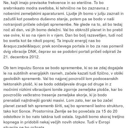
Ne, kajti imajo previsoke frekvence in so eterične. To bo
srebrnkasto modra svetloba, ki tehnično ne bo zaznavna z
nobenimi zemeljskimi aparaturami. Ljudje jih bomo v juliju zaznali in
začutili kot posebno duševno stanje, potem pa se bodo v naši
notranjosti pričele odvijati spremembe. Ne glede na to, ali bo tedaj
noč ali dan, vsi jih bomo deležni. Val bo obkrožil planet in bo prebil
vse ovire, ki so na njem in v njem. Dan bo bolj razsvetljen, tudi noč
bo svetla kot še nikoli poprej. Ta impulz energij nas bo
&raquo;zadel&laquo; prek sončevega portala in bo za nas pomenil
dvig vibracije DNK, čeprav so se podobni portali pričeli odpirati že
21. decembra 2012.
Ob tem impulzu Sonca se bodo spremembe, ki so se zdaj dogajale
le na subtilnih energijskih ravneh, začele kazati tudi fizično, v obliki
geoloških sprememb. Val bo najprej povzročil lom podoceanskih
tektonskih plošč, ki se bodo oddaljevale druga od druge in z
močnimi nizkimi vibracijami lomile zgornje zemeljske plošče, kar bo
povzročilo večkratno tresenje zemeljske skorje, ki jo bodo
prenašali najtrdnejši gorski masivi. Lom zato, ker se bo začel
planet zaradi teh sprememb širiti, saj bo spremenil lastno strukturo,
tako kot Sonce. Prostornina Zemlje se bo povečala za 15 do 20
odstotkov in bo nato takšna tudi ostala. Izgubili bomo skoraj tretjino
kopnega in pridobili nekaj večjih novih otokov. Tudi v Evropi
situacija ne bo rožnata.