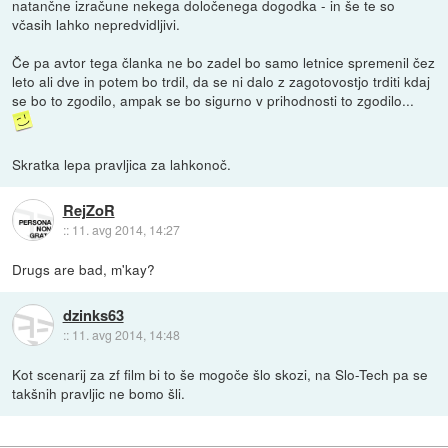
natančne izračune nekega določenega dogodka - in še te so
včasih lahko nepredvidljivi.
Če pa avtor tega članka ne bo zadel bo samo letnice spremenil čez
leto ali dve in potem bo trdil, da se ni dalo z zagotovostjo trditi kdaj
se bo to zgodilo, ampak se bo sigurno v prihodnosti to zgodilo...
Skratka lepa pravljica za lahkonoč.
RejZoR
::
11. avg 2014, 14:27
Drugs are bad, m'kay?
dzinks63
::
11. avg 2014, 14:48
Kot scenarij za zf film bi to še mogoče šlo skozi, na Slo-Tech pa se
takšnih pravljic ne bomo šli.