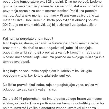
povprečno temperaturo okoli 28 stopinj. Zime ne bo več. Ledene
gmote na severnem in južnem tečaju se bodo stalile in morje bo v
povprečju naraslo za osem metrov, denimo Pacifik za petnajst
metrov, Jadransko morje na primer v Piranskem zalivu pa le za
meter ali dva. Dobil sem tudi karto poplavljenih območij po letu
2017, a je ne smem objaviti, saj bi jo zlorabili za špekulacije z
zemljišči.
Kaj nam priporočate v tem času?
Izogibajte se stresa, ker znižuje frekvence. Predvsem pa živite
brez strahu. Ne družite se z negativnimi ljudmi, ki obsojajo,
ogovarjajo ali bi se hoteli prepirati z vami. Nikomur ni treba prav
ničesar dokazovati, kajti vsak ima pravico do svojega mišljenja in s
tem do svoje poti.
Izogibajte se vsakršnim cepljenjem in kakršnim koli drugim
posegom v telo, ker je telo zdaj zelo ranljivo.
Ne iščite preveč okoli sebe, raje se poglabljajte vase, saj so vsi
odgovori že zapisani v vašem srcu.
Za leto 2014 priporočam, da imate doma zalogo hrane za mesec
ali dva, ker se bo kmalu po &raquo;velikem dogodku&laquo;, ki bo
najprej povzročil veliko planetarno zmedo, svetovni ekonomski,