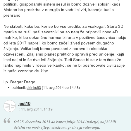
politični, gospodarski sistem sesul in bomo doživeli splošni kaos.
Motena bo preskrba z energijo in vodnimi viri, kasneje tudi s
prehrano.
Ne skrbeti, kako bo, ker se bo vse uredilo, za vsakogar. Stara 3D
matrika se ruši, naši zavezniki pa so nam že pripravili novo 4D
matriko, ki bo dokončno harmonizirana v pozitivno časovnico nekje
od leta 2017 naprej, ko bomo začeli živeti povsem drugačno
življenje. Veliko bolj bomo povezani z naravo in ekološko
ozaveščeni. Zdaj smo planet praktično spravili pred uničenje, kajti
imel naj bi le še dve leti življenja. Tudi Sonce bi se v tem času že
lahko napihnilo v rdečo velikanko, če ne bi posredovale civilizacije
iz naše zvezdne družine.
l.p. Bregar Drago
zaklenil:
dzinks63
(
11. avg 2014 ob 14:48
)
jest10
::
11. avg 2014, 14:19
Od 28. decembra 2013 do konca julija 2014 (poletje) naj bi bili
deležni vse močnejšega elektromagnetnega valovanja,