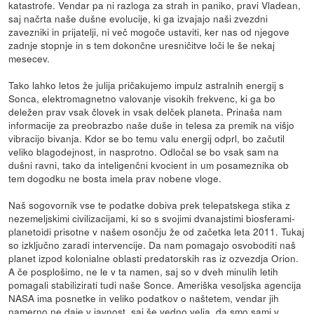
katastrofe. Vendar pa ni razloga za strah in paniko, pravi Vladean,
saj načrta naše dušne evolucije, ki ga izvajajo naši zvezdni
zavezniki in prijatelji, ni več mogoče ustaviti, ker nas od njegove
zadnje stopnje in s tem dokončne uresničitve loči le še nekaj
mesecev.
Tako lahko letos že julija pričakujemo impulz astralnih energij s
Sonca, elektromagnetno valovanje visokih frekvenc, ki ga bo
deležen prav vsak človek in vsak delček planeta. Prinaša nam
informacije za preobrazbo naše duše in telesa za premik na višjo
vibracijo bivanja. Kdor se bo temu valu energij odprl, bo začutil
veliko blagodejnost, in nasprotno. Odločal se bo vsak sam na
dušni ravni, tako da inteligenčni kvocient in um posameznika ob
tem dogodku ne bosta imela prav nobene vloge.
Naš sogovornik vse te podatke dobiva prek telepatskega stika z
nezemeljskimi civilizacijami, ki so s svojimi dvanajstimi biosferami-
planetoidi prisotne v našem osončju že od začetka leta 2011. Tukaj
so izključno zaradi intervencije. Da nam pomagajo osvoboditi naš
planet izpod kolonialne oblasti predatorskih ras iz ozvezdja Orion.
A če posplošimo, ne le v ta namen, saj so v dveh minulih letih
pomagali stabilizirati tudi naše Sonce. Ameriška vesoljska agencija
NASA ima posnetke in veliko podatkov o naštetem, vendar jih
namerno ne daje v javnost, saj še vedno velja, da smo sami v