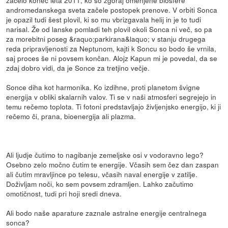
andromedanskega sveta začele postopek prenove. V orbiti Sonca
je opazil tudi šest plovil, ki so mu vbrizgavala helij in je to tudi
narisal. Že od lanske pomladi teh plovil okoli Sonca ni več, so pa
za morebitni poseg &raquo;parkirana&laquo; v stanju drugega
reda pripravljenosti za Neptunom, kajti k Soncu so bodo še vrnila,
saj proces še ni povsem končan. Alojz Kapun mi je povedal, da se
zdaj dobro vidi, da je Sonce za tretjino večje.
Sonce diha kot harmonika. Ko izdihne, proti planetom švigne
energija v obliki skalarnih valov. Ti se v naši atmosferi segrejejo in
temu rečemo toplota. Ti fotoni predstavljajo življenjsko energijo, ki ji
rečemo či, prana, bioenergija ali plazma.
Ali ljudje čutimo to nagibanje zemeljske osi v vodoravno lego?
Osebno zelo močno čutim te energije. Včasih sem čez dan zaspan
ali čutim mravljince po telesu, včasih naval energije v zatilje.
Doživljam noči, ko sem povsem zdramljen. Lahko začutimo
omotičnost, tudi pri hoji sredi dneva.
Ali bodo naše aparature zaznale astralne energije centralnega
sonca?