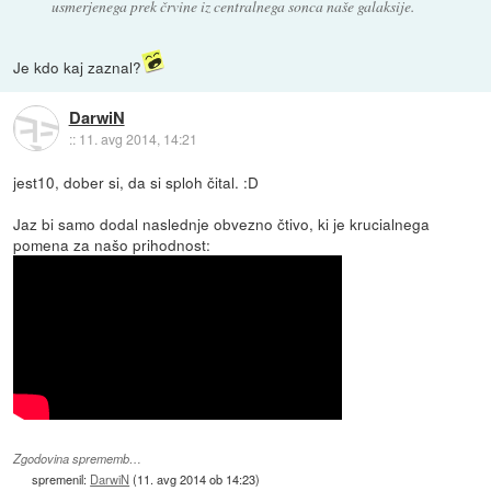
usmerjenega prek črvine iz centralnega sonca naše galaksije.
Je kdo kaj zaznal?
DarwiN
::
11. avg 2014, 14:21
jest10, dober si, da si sploh čital. :D
Jaz bi samo dodal naslednje obvezno čtivo, ki je krucialnega
pomena za našo prihodnost:
Zgodovina sprememb…
spremenil:
DarwiN
(
11. avg 2014 ob 14:23
)