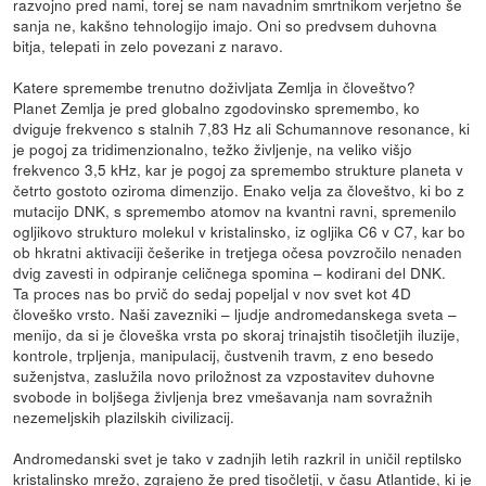
razvojno pred nami, torej se nam navadnim smrtnikom verjetno še
sanja ne, kakšno tehnologijo imajo. Oni so predvsem duhovna
bitja, telepati in zelo povezani z naravo.
Katere spremembe trenutno doživljata Zemlja in človeštvo?
Planet Zemlja je pred globalno zgodovinsko spremembo, ko
dviguje frekvenco s stalnih 7,83 Hz ali Schumannove resonance, ki
je pogoj za tridimenzionalno, težko življenje, na veliko višjo
frekvenco 3,5 kHz, kar je pogoj za spremembo strukture planeta v
četrto gostoto oziroma dimenzijo. Enako velja za človeštvo, ki bo z
mutacijo DNK, s spremembo atomov na kvantni ravni, spremenilo
ogljikovo strukturo molekul v kristalinsko, iz ogljika C6 v C7, kar bo
ob hkratni aktivaciji češerike in tretjega očesa povzročilo nenaden
dvig zavesti in odpiranje celičnega spomina – kodirani del DNK.
Ta proces nas bo prvič do sedaj popeljal v nov svet kot 4D
človeško vrsto. Naši zavezniki – ljudje andromedanskega sveta –
menijo, da si je človeška vrsta po skoraj trinajstih tisočletjih iluzije,
kontrole, trpljenja, manipulacij, čustvenih travm, z eno besedo
suženjstva, zaslužila novo priložnost za vzpostavitev duhovne
svobode in boljšega življenja brez vmešavanja nam sovražnih
nezemeljskih plazilskih civilizacij.
Andromedanski svet je tako v zadnjih letih razkril in uničil reptilsko
kristalinsko mrežo, zgrajeno že pred tisočletji, v času Atlantide, ki je