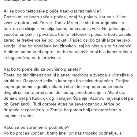
Ali se bodo tektonske plošče naenkrat razmaknile?
Razmikati se bodo začele počasi, zdaj že pokajo, kar se sliši kot
zvok iz notranjosti Zemlje. Tudi v Misterijih ste februarja pisali o
tem, da se slišijo iz vesolja čudni, nenavadni zvoki. Ne prihajajo iz
vesolja, ampak jih povzroča trenje tektonskih plošč, ki bodo začele
zaradi te frekvence še bolj pokati. Padec osi bo zanihal zemeljsko
skorjo, ki se bo obnašala kot žiroskop, saj bo nihala s to frekvenco.
A planet se bo vrtel naprej, ne bo se ustavil; to bi bilo katastrofalno
in tega večina ne bi preživela.
Kaj bo to pomenilo za površino planeta?
Postal bo štiridimenzionalni planet, modrobela zvezda s kristalinsko
strukturo. Razpored celin in kopnega bo malce drugačen. Tretjino
kopnega bomo izgubili, nekateri stari deli kopnega pa se bodo
dvignili iz morja, predvsem deli potopljene Lemurije in Atlantide,
denimo del pri Kubi, okrog Havajev, Španije, Azorov, največji del pa
ob Grenlandiji. Tudi gorovje Atlas na severozahodu Afrike bo
drugače razporejeno, a Zemlja bo potem bolj uravnotežena s
kopnim in vodo.
Kako se bo spremenilo podnebje?
Ko bo proces končan, bomo imeli pri nas tropsko podnebje, s