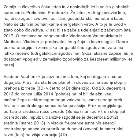
Zemljo in človeštvo čaka letos in v naslednjih letih veliko globalnih
sprememb. Prelomnic. Preobrazb. Že letos, v drugi polovici leta,
naj bi se zgodil svetovni politični, gospodarski, monetarni kaos.
Nato še zlom in pomanjkanje energetskih virov. A to je le uvod v
zlato dobo človeštva, ki naj bi se začela udejanjati z začetkom leta
2017. O tem smo se pogovarjali z Vladeanom Vauhnnickom iz
Maribora. Vladean je predavatelj feng šuja in kozmologije. Dobro
pozna energije in zemeljsko ter galaktično zgodovino, zato mu
lahko rečemo tudi galaktični zgodovinar. Skozi akašne zapise mu je
dostopen vpogled v zemeljsko zgodovino za šestdeset milijonov let
nazaj.
Vladean Vauhnnick je seznanjen s tem, kaj se dogaja in se bo
dogajalo. Pravi, da sta letos planet in človeštvo na zadnji stopnji
prehoda iz tretje (3D) v četrto (4D) dimenzijo. Od 28. decembra
2013 do konca julija 2014 (poletje) naj bi bili deležni vse
močnejšega elektromagnetnega valovanja, usmerjenega prek
črvine iz centralnega sonca naše galaksije. Prek energijskega
portala iz središča naše zvezde (Sonca) nam bo v treh stopnjah
posredovalo impulz ultranizke (zgodil se je decembra 2012),
srednje (marec 2013) in visoke frekvence astralnih energij
centralnega sonca za premik na duhovni (zavest) in materialni
ravni (telo) na višjo vibracijo (4D).