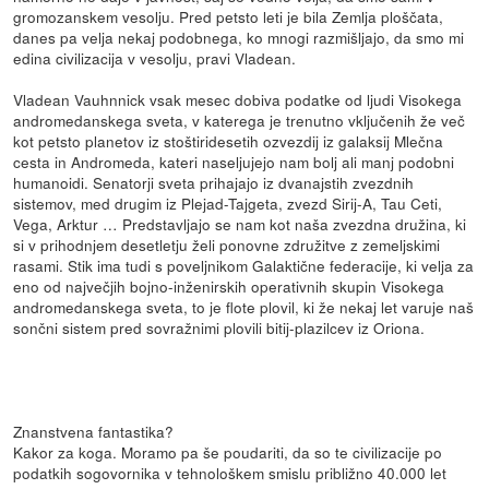
gromozanskem vesolju. Pred petsto leti je bila Zemlja ploščata,
danes pa velja nekaj podobnega, ko mnogi razmišljajo, da smo mi
edina civilizacija v vesolju, pravi Vladean.
Vladean Vauhnnick vsak mesec dobiva podatke od ljudi Visokega
andromedanskega sveta, v katerega je trenutno vključenih že več
kot petsto planetov iz stoštiridesetih ozvezdij iz galaksij Mlečna
cesta in Andromeda, kateri naseljujejo nam bolj ali manj podobni
humanoidi. Senatorji sveta prihajajo iz dvanajstih zvezdnih
sistemov, med drugim iz Plejad-Tajgeta, zvezd Sirij-A, Tau Ceti,
Vega, Arktur … Predstavljajo se nam kot naša zvezdna družina, ki
si v prihodnjem desetletju želi ponovne združitve z zemeljskimi
rasami. Stik ima tudi s poveljnikom Galaktične federacije, ki velja za
eno od največjih bojno-inženirskih operativnih skupin Visokega
andromedanskega sveta, to je flote plovil, ki že nekaj let varuje naš
sončni sistem pred sovražnimi plovili bitij-plazilcev iz Oriona.
Znanstvena fantastika?
Kakor za koga. Moramo pa še poudariti, da so te civilizacije po
podatkih sogovornika v tehnološkem smislu približno 40.000 let