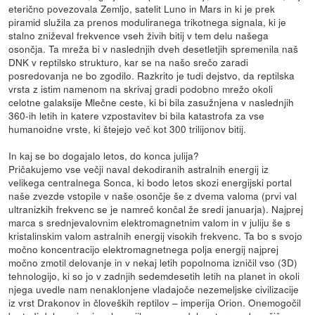
eterično povezovala Zemljo, satelit Luno in Mars in ki je prek
piramid služila za prenos moduliranega trikotnega signala, ki je
stalno zniževal frekvence vseh živih bitij v tem delu našega
osončja. Ta mreža bi v naslednjih dveh desetletjih spremenila naš
DNK v reptilsko strukturo, kar se na našo srečo zaradi
posredovanja ne bo zgodilo. Razkrito je tudi dejstvo, da reptilska
vrsta z istim namenom na skrivaj gradi podobno mrežo okoli
celotne galaksije Mlečne ceste, ki bi bila zasužnjena v naslednjih
360-ih letih in katere vzpostavitev bi bila katastrofa za vse
humanoidne vrste, ki štejejo več kot 300 trilijonov bitij.
In kaj se bo dogajalo letos, do konca julija?
Pričakujemo vse večji naval dekodiranih astralnih energij iz
velikega centralnega Sonca, ki bodo letos skozi energijski portal
naše zvezde vstopile v naše osončje še z dvema valoma (prvi val
ultranizkih frekvenc se je namreč končal že sredi januarja). Najprej
marca s srednjevalovnim elektromagnetnim valom in v juliju še s
kristalinskim valom astralnih energij visokih frekvenc. Ta bo s svojo
močno koncentracijo elektromagnetnega polja energij najprej
močno zmotil delovanje in v nekaj letih popolnoma izničil vso (3D)
tehnologijo, ki so jo v zadnjih sedemdesetih letih na planet in okoli
njega uvedle nam nenaklonjene vladajoče nezemeljske civilizacije
iz vrst Drakonov in človeških reptilov – imperija Orion. Onemogočil