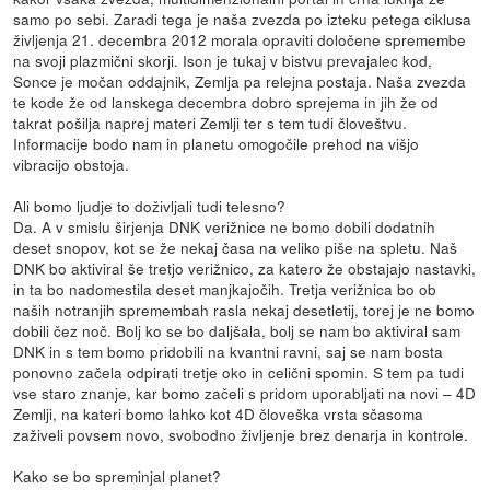
samo po sebi. Zaradi tega je naša zvezda po izteku petega ciklusa
življenja 21. decembra 2012 morala opraviti določene spremembe
na svoji plazmični skorji. Ison je tukaj v bistvu prevajalec kod,
Sonce je močan oddajnik, Zemlja pa relejna postaja. Naša zvezda
te kode že od lanskega decembra dobro sprejema in jih že od
takrat pošilja naprej materi Zemlji ter s tem tudi človeštvu.
Informacije bodo nam in planetu omogočile prehod na višjo
vibracijo obstoja.
Ali bomo ljudje to doživljali tudi telesno?
Da. A v smislu širjenja DNK verižnice ne bomo dobili dodatnih
deset snopov, kot se že nekaj časa na veliko piše na spletu. Naš
DNK bo aktiviral še tretjo verižnico, za katero že obstajajo nastavki,
in ta bo nadomestila deset manjkajočih. Tretja verižnica bo ob
naših notranjih spremembah rasla nekaj desetletij, torej je ne bomo
dobili čez noč. Bolj ko se bo daljšala, bolj se nam bo aktiviral sam
DNK in s tem bomo pridobili na kvantni ravni, saj se nam bosta
ponovno začela odpirati tretje oko in celični spomin. S tem pa tudi
vse staro znanje, kar bomo začeli s pridom uporabljati na novi – 4D
Zemlji, na kateri bomo lahko kot 4D človeška vrsta sčasoma
zaživeli povsem novo, svobodno življenje brez denarja in kontrole.
Kako se bo spreminjal planet?