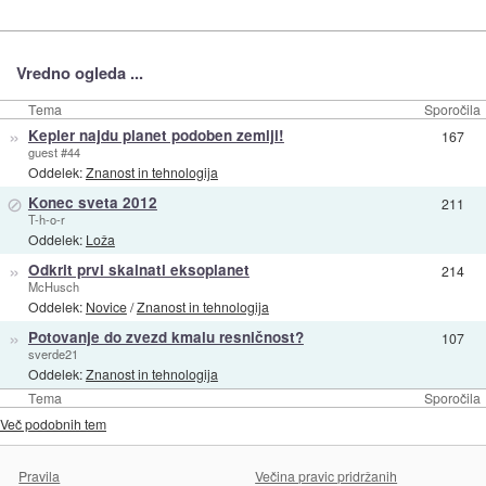
Vredno ogleda ...
Tema
Sporočila
»
Kepler najdu planet podoben zemlji!
167
guest #44
Oddelek:
Znanost in tehnologija
⊘
Konec sveta 2012
211
T-h-o-r
Oddelek:
Loža
»
Odkrit prvi skalnati eksoplanet
214
McHusch
Oddelek:
Novice
/
Znanost in tehnologija
»
Potovanje do zvezd kmalu resničnost?
107
sverde21
Oddelek:
Znanost in tehnologija
Tema
Sporočila
Več podobnih tem
Pravila
Večina pravic pridržanih