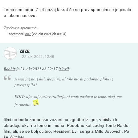
Temo sem odprl 7 let nazaj takrat če se prav spomnim se je pisalo
o takem naslovu.
Zgodovina sprememb…
spremenil:
oo7
(
22. okt 2021 ob 09:04
)
yayo
::
22. okt 2021, 12:46
Boobiz
je
21. okt 2021 ob 22:17
izjavil
:
A sem jaz nor(slab spomin), al tole nic ni podobno plotu iz
prvega spila?
EDIT: aja, saj naslov trailerja ni enak naslovu te teme. okej, me
je zmedlo.
filmi ne bodo kanonsko vezani na zgodbe iz iger, v bistvu le
ukradejo okvirno temo in imena. Podobno kot zadnji Tomb Raider
film, ali, še še bolj očitno, Resident Evil serija z Millo Jovovich. Pa
še Witcher...