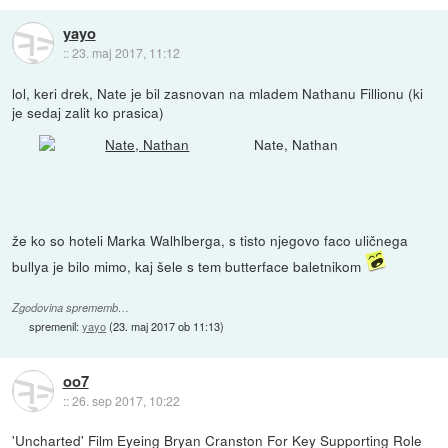
yayo
::
23. maj 2017, 11:12
lol, keri drek, Nate je bil zasnovan na mladem Nathanu Fillionu (ki
je sedaj zalit ko prasica)
Nate, Nathan
že ko so hoteli Marka Walhlberga, s tisto njegovo faco uličnega
bullya je bilo mimo, kaj šele s tem butterface baletnikom
Zgodovina sprememb…
spremenil:
yayo
(
23. maj 2017 ob 11:13
)
oo7
::
26. sep 2017, 10:22
'Uncharted' Film Eyeing Bryan Cranston For Key Supporting Role