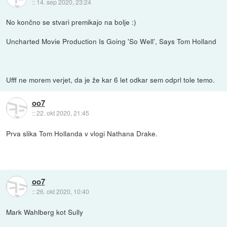
::
14. sep 2020, 23:24
No končno se stvari premikajo na bolje :)
Uncharted Movie Production Is Going 'So Well', Says Tom Holland
Ufff ne morem verjet, da je že kar 6 let odkar sem odprl tole temo.
oo7
::
22. okt 2020, 21:45
Prva slika Tom Hollanda v vlogi Nathana Drake.
oo7
::
26. okt 2020, 10:40
Mark Wahlberg kot Sully