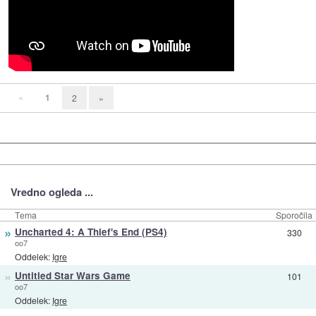
«
1
2
»
Vredno ogleda ...
Tema
Sporočila
»
Uncharted 4: A Thief's End (PS4)
330
oo7
Oddelek:
Igre
»
Untitled Star Wars Game
101
oo7
Oddelek:
Igre