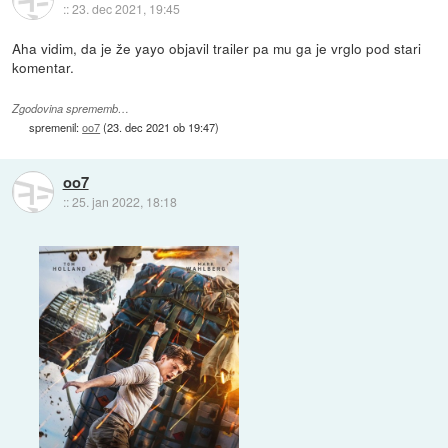
::
23. dec 2021, 19:45
Aha vidim, da je že yayo objavil trailer pa mu ga je vrglo pod stari
komentar.
Zgodovina sprememb…
spremenil:
oo7
(
23. dec 2021 ob 19:47
)
oo7
::
25. jan 2022, 18:18