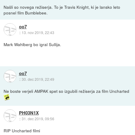
Našli so novega režiserja. To je Travis Knight, ki je lansko leto
posnel film Bumblebee.
oo7
::
13. nov 2019, 22:43
Mark Wahlberg bo igral Sullija.
oo7
::
30. dec 2019, 22:49
Ne boste verjeli AMPAK spet so izgubili režiserja za film Uncharted
PH03N1X
::
31. dec 2019, 09:56
RIP Uncharted filmi