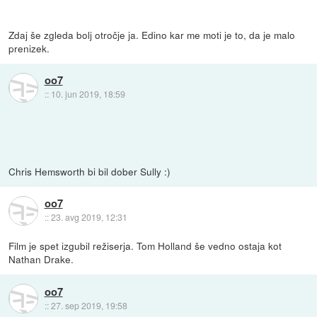
Zdaj še zgleda bolj otročje ja. Edino kar me moti je to, da je malo
prenizek.
oo7
::
10. jun 2019, 18:59
Chris Hemsworth bi bil dober Sully :)
oo7
::
23. avg 2019, 12:31
Film je spet izgubil režiserja. Tom Holland še vedno ostaja kot
Nathan Drake.
oo7
::
27. sep 2019, 19:58