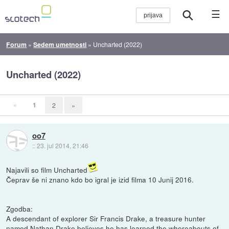
☰
Forum
»
Sedem umetnosti
»
Uncharted (2022)
Uncharted (2022)
«
1
2
»
oo7
::
23. jul 2014, 21:46
Najavili so film Uncharted
Čeprav še ni znano kdo bo igral je izid filma 10 Junij 2016.
Zgodba:
A descendant of explorer Sir Francis Drake, a treasure hunter
named Nathan Drake believes he has learned the whereabouts of