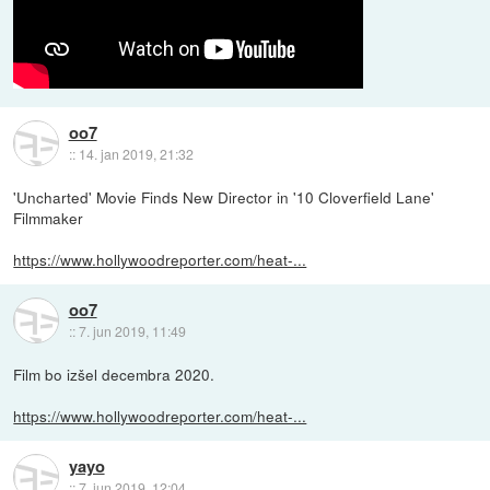
oo7
::
14. jan 2019, 21:32
'Uncharted' Movie Finds New Director in '10 Cloverfield Lane'
Filmmaker
https://www.hollywoodreporter.com/heat-...
oo7
::
7. jun 2019, 11:49
Film bo izšel decembra 2020.
https://www.hollywoodreporter.com/heat-...
yayo
::
7. jun 2019, 12:04