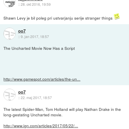
::
28. okt 2016, 19:59
Shawn Levy je bil poleg pri ustvarjanju serije stranger things
oo7
::
9. jan 2017, 18:57
The Uncharted Movie Now Has a Script
http://www.gamespot.com/articles/the-un...
oo7
::
22. maj 2017, 18:57
The latest Spider-Man, Tom Holland will play Nathan Drake in the
long-gestating Uncharted movie.
http://www.ign.com/articles/2017/05/22/...