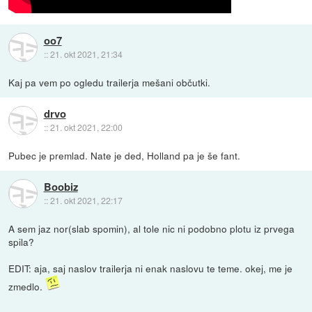
oo7
::
21. okt 2021, 21:34
Kaj pa vem po ogledu trailerja mešani občutki.
drvo
::
21. okt 2021, 22:00
Pubec je premlad. Nate je ded, Holland pa je še fant.
Boobiz
::
21. okt 2021, 22:17
A sem jaz nor(slab spomin), al tole nic ni podobno plotu iz prvega
spila?
EDIT: aja, saj naslov trailerja ni enak naslovu te teme. okej, me je
zmedlo.