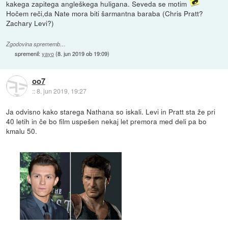
kakega zapitega angleškega huligana. Seveda se motim
Hočem reči,da Nate mora biti šarmantna baraba (Chris Pratt?
Zachary Levi?)
Zgodovina sprememb…
spremenil:
yayo
(
8. jun 2019 ob 19:09
)
oo7
::
8. jun 2019, 19:27
Ja odvisno kako starega Nathana so iskali. Levi in Pratt sta že pri
40 letih in če bo film uspešen nekaj let premora med deli pa bo
kmalu 50.