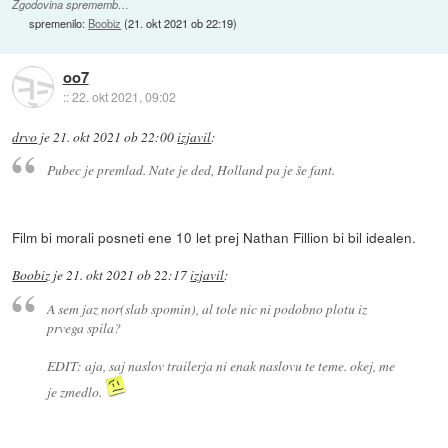
Zgodovina sprememb…
spremenilo:
Boobiz
(
21. okt 2021 ob 22:19
)
oo7
::
22. okt 2021, 09:02
drvo
je
21. okt 2021 ob 22:00
izjavil
:
Pubec je premlad. Nate je ded, Holland pa je še fant.
Film bi morali posneti ene 10 let prej Nathan Fillion bi bil idealen.
Boobiz
je
21. okt 2021 ob 22:17
izjavil
:
A sem jaz nor(slab spomin), al tole nic ni podobno plotu iz
prvega spila?
EDIT: aja, saj naslov trailerja ni enak naslovu te teme. okej, me
je zmedlo.