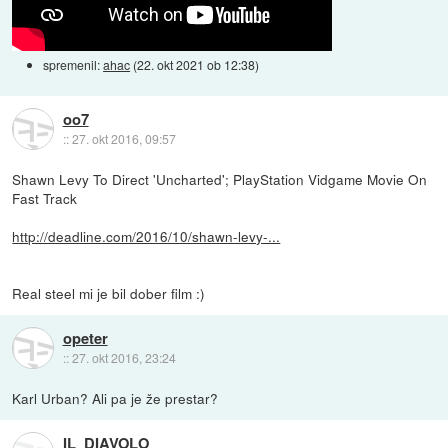
spremenil:
ahac
(
22. okt 2021 ob 12:38
)
oo7
::
27. okt 2016, 09:57
Shawn Levy To Direct 'Uncharted'; PlayStation Vidgame Movie On
Fast Track
http://deadline.com/2016/10/shawn-levy-...
Real steel mi je bil dober film :)
opeter
::
27. okt 2016, 23:24
Karl Urban? Ali pa je že prestar?
IL_DIAVOLO