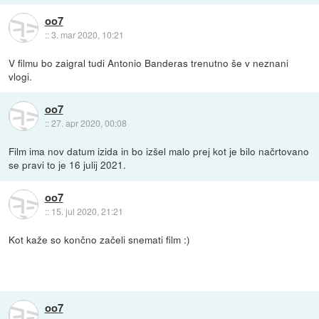
oo7
::
3. mar 2020, 10:21
V filmu bo zaigral tudi Antonio Banderas trenutno še v neznani
vlogi.
oo7
::
27. apr 2020, 00:08
Film ima nov datum izida in bo izšel malo prej kot je bilo načrtovano
se pravi to je 16 julij 2021.
oo7
::
15. jul 2020, 21:21
Kot kaže so končno začeli snemati film :)
oo7