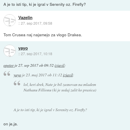
A je to isti tip, ki je igral v Serenity oz. Firefly?
Vazelin
::
27. sep 2017, 09:58
Tom Crusea naj najamejo za vlogo Drakea.
yayo
::
27. sep 2017, 10:18
opeter
je
27. sep 2017 ob 09:52
izjavil
:
yayo
je
23. maj 2017 ob 11:12
izjavil
:
lol, keri drek, Nate je bil zasnovan na mladem
Nathanu Fillionu (ki je sedaj zalit ko prasica)
A je to isti tip, ki je igral v Serenity oz. Firefly?
on je,ja.