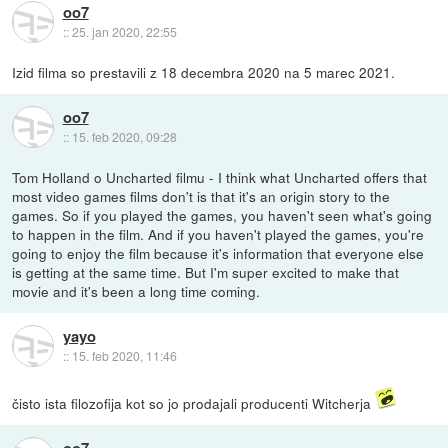
oo7
::
25. jan 2020, 22:55
Izid filma so prestavili z 18 decembra 2020 na 5 marec 2021.
oo7
::
15. feb 2020, 09:28
Tom Holland o Uncharted filmu - I think what Uncharted offers that
most video games films don't is that it's an origin story to the
games. So if you played the games, you haven't seen what's going
to happen in the film. And if you haven't played the games, you're
going to enjoy the film because it's information that everyone else
is getting at the same time. But I'm super excited to make that
movie and it's been a long time coming.
yayo
::
15. feb 2020, 11:46
čisto ista filozofija kot so jo prodajali producenti Witcherja
oo7