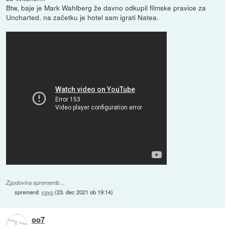
Btw, baje je Mark Wahlberg že davno odkupil filmske pravice za
Uncharted. na začetku je hotel sam igrati Natea.
Zgodovina sprememb…
spremenil:
yayo
(
23. dec 2021 ob 19:14
)
oo7