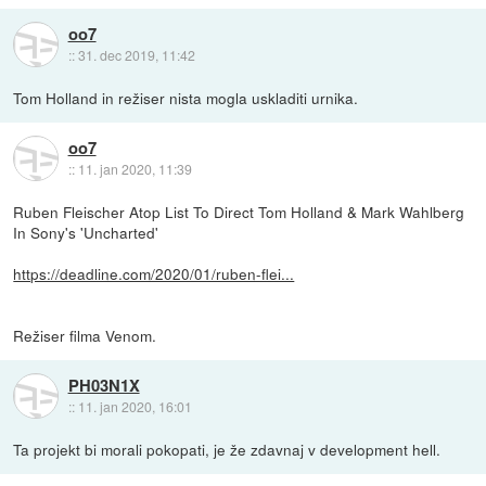
oo7
::
31. dec 2019, 11:42
Tom Holland in režiser nista mogla uskladiti urnika.
oo7
::
11. jan 2020, 11:39
Ruben Fleischer Atop List To Direct Tom Holland & Mark Wahlberg
In Sony's 'Uncharted'
https://deadline.com/2020/01/ruben-flei...
Režiser filma Venom.
PH03N1X
::
11. jan 2020, 16:01
Ta projekt bi morali pokopati, je že zdavnaj v development hell.