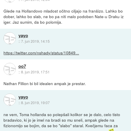
Glede na Hollandovo mladost očitno ciljajo na franšizo. Lahko bo
dober, lahko bo slab, ne bo pa niti malo podoben Nate-u Draku iz
iger. Jaz sumim, da bo polomija.
yayo
::
7. jun 2019, 14:15
https://twitter.com/nshady/status/10849...
oo7
::
8. jun 2019, 17:51
Nathan Fillion bi bil idealen ampak je prestar.
yayo
::
8. jun 2019, 19:07
ne vem, Toma hollanda so polepšali kolikor se je dalo, celo tisto
bradavico, ki jo je imel na bradi so mu sneli, ampak glede na
fizionomijo se bojim, da se bo "slabo" staral. Kvečjemu faca za