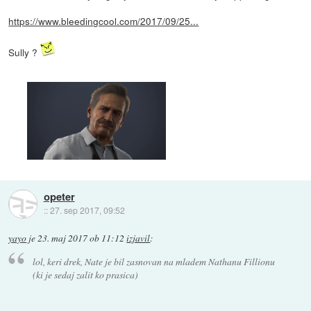
https://www.bleedingcool.com/2017/09/25...
Sully ?
opeter
::
27. sep 2017, 09:52
yayo
je
23. maj 2017 ob 11:12
izjavil
:
lol, keri drek, Nate je bil zasnovan na mladem Nathanu Fillionu
(ki je sedaj zalit ko prasica)