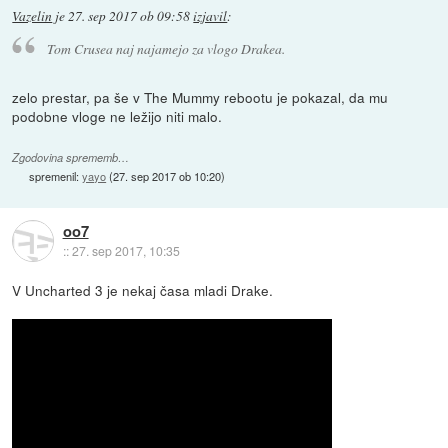
Vazelin
je
27. sep 2017 ob 09:58
izjavil
:
Tom Crusea naj najamejo za vlogo Drakea.
zelo prestar, pa še v The Mummy rebootu je pokazal, da mu
podobne vloge ne ležijo niti malo.
Zgodovina sprememb…
spremenil:
yayo
(
27. sep 2017 ob 10:20
)
oo7
::
27. sep 2017, 10:35
V Uncharted 3 je nekaj časa mladi Drake.