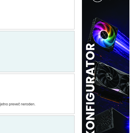
erjetno preveč neroden.