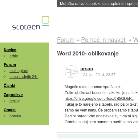
Mehiška univerza poizkusila s spletnimi sprejem
Forum
»
Pomoč in nasveti
»
W
Novice
Word 2010- oblikovanje
arhiv
Forum
orson
mali oglasi
::
24. jun 2014, 23:37
teme zadnjih 24h
Članki
Mogoče malo neumno vprašanje.
Želim oblikovati besedilo, tako kot je na link
Zaposlitve
https://drive.google.com/file/d/0B5QDbP...
brskaj
Tukaj je to narejeno s tabelo, rad pa bi teks
Ostalo
samo ne vem kako. Če probam samo s tabula
pravila
Rad bi naredil čim enostavneje, in da bi izg
Obrobe sedaj sem namerno pustil samo zato, 