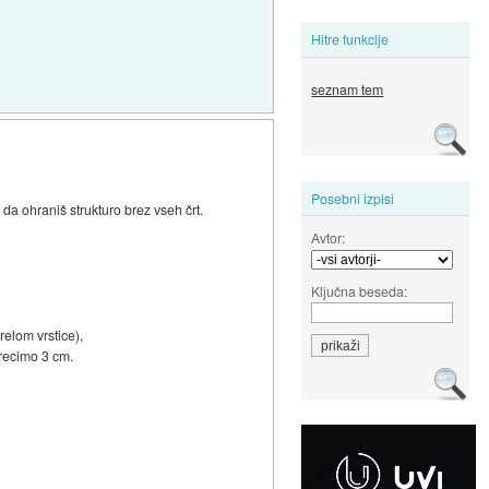
Hitre funkcije
seznam tem
Posebni izpisi
 da ohraniš strukturo brez vseh črt.
Avtor:
Ključna beseda:
elom vrstice),
recimo 3 cm.