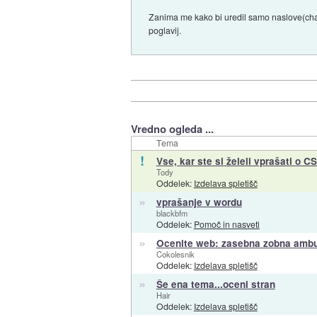
Zanima me kako bi uredil samo naslove(chapt
poglavij.
Vredno ogleda ...
Tema
!
Vse, kar ste si želeli vprašati o CS
Tody
Oddelek:
Izdelava spletišč
»
vprašanje v wordu
blackbfm
Oddelek:
Pomoč in nasveti
»
Ocenite web: zasebna zobna ambu
Cokolesnik
Oddelek:
Izdelava spletišč
»
Še ena tema...oceni stran
Hair
Oddelek:
Izdelava spletišč