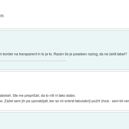
:05
)
 border na transparent in to je to. Razen če je poseben razlog, da ne želiš tabel?
elah. Ste me prepričali, da to niti ni tako slabo.
o. Začel sem jih pa uporabljati, ker so mi enkrat tabulatorji požrli živce - sem bil v