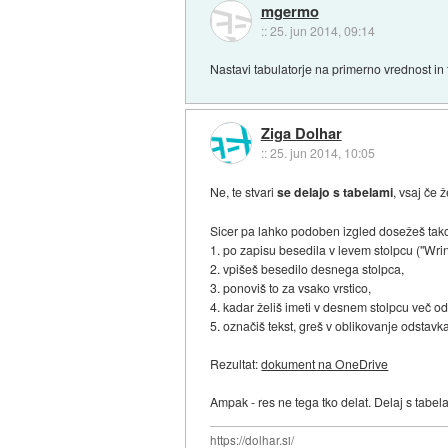
mgermo
::
25. jun 2014, 09:14
Nastavi tabulatorje na primerno vrednost in t
Ziga Dolhar
::
25. jun 2014, 10:05
Ne, te stvari
se delajo s tabelami
, vsaj če 
Sicer pa lahko podoben izgled dosežeš tako
1. po zapisu besedila v levem stolpcu ("Wrin
2. vpišeš besedilo desnega stolpca,
3. ponoviš to za vsako vrstico,
4. kadar želiš imeti v desnem stolpcu več 
5. označiš tekst, greš v oblikovanje odst
Rezultat:
dokument na OneDrive
Ampak - res ne tega tko delat. Delaj s tabel
https://dolhar.si/