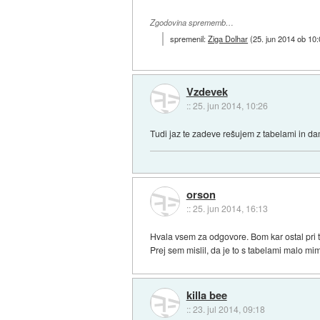
Zgodovina sprememb…
spremenil:
Ziga Dolhar
(
25. jun 2014 ob 10
Vzdevek
::
25. jun 2014, 10:26
Tudi jaz te zadeve rešujem z tabelami in dam
orson
::
25. jun 2014, 16:13
Hvala vsem za odgovore. Bom kar ostal pri tab
Prej sem mislil, da je to s tabelami malo mim
killa bee
::
23. jul 2014, 09:18