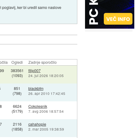
 poglavij, ker bi uredil samo naslove
očila
Ogledi
Zadnje sporočilo
99
383561
filip007
(1093)
24. jul 2026 18:20:05
5
851
blackbfm
(798)
26. apr 2010 17:42:45
8
6624
Cokolesnik
(5179)
7. avg 2006 18:57:54
7
2116
cahahopie
(1858)
2. mar 2005 19:38:59