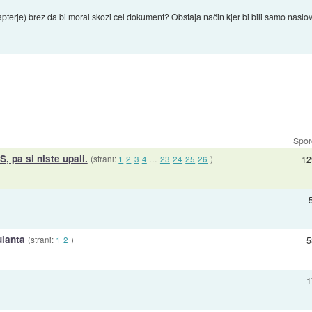
erje) brez da bi moral skozi cel dokument? Obstaja način kjer bi bili samo naslovi
Spor
S, pa si niste upali.
(strani:
1
2
3
4
…
23
24
25
26
)
12
lanta
(strani:
1
2
)
5
1