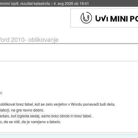
nimi izpiti, rezultat katastrofa
::
4. avg 2026 ob 19:41
ord 2010- oblikovanje
u:
t oblikoval brez tabel, kot se zelo verjetno v Wordu ponavadi tudi dela,
torji, ne gre ravno dobro.
ledalo, kot izgleda sedaj, samo brez obrob in brez tabel.
da se vidi, da je narejeno s tabelo.