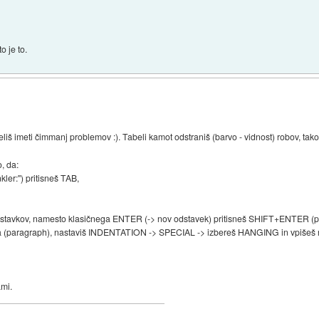
o je to.
želiš imeti čimmanj problemov :). Tabeli kamot odstraniš (barvo - vidnost) robov, tako
, da:
kler:") pritisneš TAB,
odstavkov, namesto klasičnega ENTER (-> nov odstavek) pritisneš SHIFT+ENTER (pr
avka (paragraph), nastaviš INDENTATION -> SPECIAL -> izbereš HANGING in vpišeš 
ami.