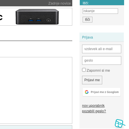
Išči:
Zadnje novice
Prijava
Zapomni si me
nov uporabnik
pozabili geslo?