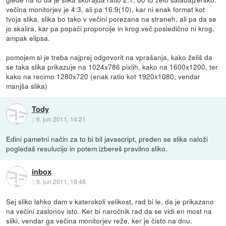
večina monitorjev je 4:3, ali pa 16:9(10), kar ni enak format kot
tvoja slika. slika bo tako v večini porezana na straneh, ali pa da se
jo skalira, kar pa popači proporcije in krog več posledično ni krog,
ampak elipsa.
pomojem si je treba najprej odgovorit na vprašanja, kako želiš da
se taka slika prikazuje na 1024x786 pixlih, kako na 1600x1200, ter
kako na recimo 1280x720 (enak ratio kot 1920x1080, vendar
manjša slika)
Tody
::
6. jun 2011, 14:21
Edini pametni način za to bi bil javascript, preden se slika naloži
pogledaš resulucijo in potem izbereš pravilno sliko.
inbox
::
6. jun 2011, 18:48
Sej sliko lahko dam v katerokoli velikost, rad bi le, da je prikazano
na večini zaslonov isto. Ker bi naročnik rad da se vidi en most na
sliki, vendar ga večina monitorjev reže, ker je čisto na dnu.