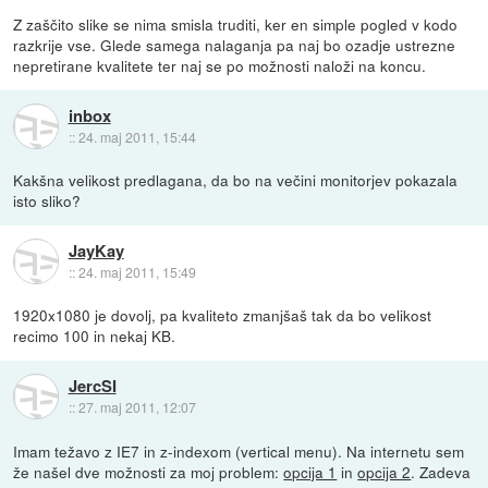
Z zaščito slike se nima smisla truditi, ker en simple pogled v kodo
razkrije vse. Glede samega nalaganja pa naj bo ozadje ustrezne
nepretirane kvalitete ter naj se po možnosti naloži na koncu.
inbox
::
24. maj 2011, 15:44
Kakšna velikost predlagana, da bo na večini monitorjev pokazala
isto sliko?
JayKay
::
24. maj 2011, 15:49
1920x1080 je dovolj, pa kvaliteto zmanjšaš tak da bo velikost
recimo 100 in nekaj KB.
JercSI
::
27. maj 2011, 12:07
Imam težavo z IE7 in z-indexom (vertical menu). Na internetu sem
že našel dve možnosti za moj problem:
opcija 1
in
opcija 2
. Zadeva