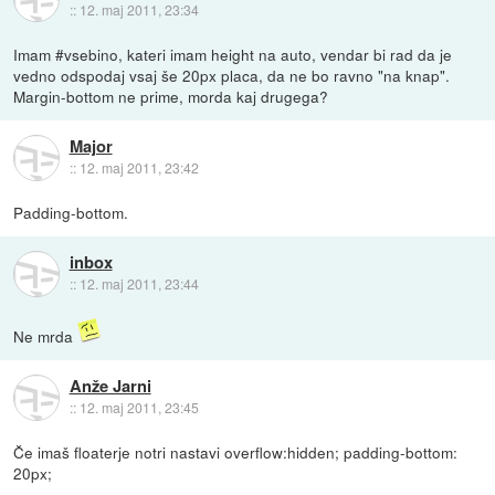
::
12. maj 2011, 23:34
Imam #vsebino, kateri imam height na auto, vendar bi rad da je
vedno odspodaj vsaj še 20px placa, da ne bo ravno "na knap".
Margin-bottom ne prime, morda kaj drugega?
Major
::
12. maj 2011, 23:42
Padding-bottom.
inbox
::
12. maj 2011, 23:44
Ne mrda
Anže Jarni
::
12. maj 2011, 23:45
Če imaš floaterje notri nastavi overflow:hidden; padding-bottom:
20px;