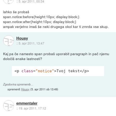
::
5. apr 2011, 00:34
lahko še probaš
span.notice:before{height:10px; display:block;}
span.notice:after{height:10px; display:block;}
ampak verjetno imaš še neki drugega okol kar ti zmrda vse skup.
Housy
::
5. apr 2011, 13:47
Kaj pa če namesto span probaš uporabit paragraph in pač njemu
določiš enake lastnosti?
<p 
class
=
"notice"
>Tvoj tekst</p>
Zgodovina sprememb…
spremenil:
Housy
(
5. apr 2011 ob 13:49
)
emmentaler
::
19. apr 2011, 17:12