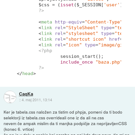
	$css = (
isset
($_SESSION[
'user'
])) ?
?>
<
meta
http-equiv
=
"Content-Type"
con
<
link
rel
=
"StyleSheet"
type
=
"text/c
<
link
rel
=
"stylesheet"
type
=
"text/c
<
link
rel
=
"shortcut icon"
href
=
"fav
<
link
rel
=
"icon"
type
=
"image/gif"
h
<?php
		session_start();

include_once
"baza.php"
;

?>
</
head
>
CaqKa
::
4. maj 2011, 13:14
Ker je tabela.css naložen za tistim od phpja, pomeni da ti bodo
selektorji iz tabela.css overrideali one iz da ali ne.css
nevem če ampak mislim da ti manjka podpičje za neprijavljenCSS
(konec 6. vrtice)
če pa je v delu z cookie kaj narobe pa naj kdo drug pove, tja mi ne