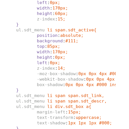
left
:
0px;
width
:
170px;
height
:
60px;
z-index
:
15;
}
ul.sdt_menu
li span.sdt_active{
position
:
absolute;
background
:
#111;
top
:
85px;
width
:
170px;
height
:
0px;
left
:
0px;
z-index
:
14;
-moz-box-shadow
:
0px 0px 4px #000 in
-webkit-box-shadow
:
0px 0px 4px #000
box-shadow
:
0px 0px 4px #000 inset;
}
ul.sdt_menu
li span span.sdt_link,
ul.sdt_menu
li span span.sdt_descr,
ul.sdt_menu
li div.sdt_box a{
margin-left
:
15px;
text-transform
:
uppercase;
text-shadow
:
1px 1px 1px #000;
}