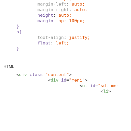
margin-left
: 
auto;
margin-right
: 
auto;
height
: 
auto;
margin
top: 100px;
}
p{
text-align
: 
justify;
float
: 
left;
}
HTML
<
div
class
=
"content"
>
<
div
id
=
"meni"
>
<
ul
id
=
"sdt_menu"
c
<
li
>
<
a