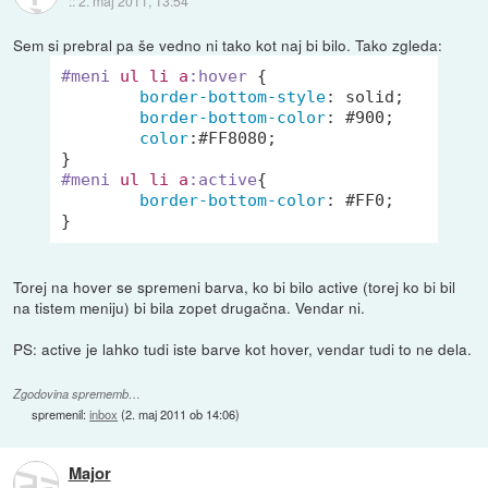
::
2. maj 2011, 13:54
Sem si prebral pa še vedno ni tako kot naj bi bilo. Tako zgleda:
#meni
ul
li
a
:hover
 {

border-bottom-style
: solid;

border-bottom-color
: 
#900
;

color
:
#FF8080
;

#meni
ul
li
a
:active
{

border-bottom-color
: 
#FF0
;

}
Torej na hover se spremeni barva, ko bi bilo active (torej ko bi bil
na tistem meniju) bi bila zopet drugačna. Vendar ni.
PS: active je lahko tudi iste barve kot hover, vendar tudi to ne dela.
Zgodovina sprememb…
spremenil:
inbox
(
2. maj 2011 ob 14:06
)
Major