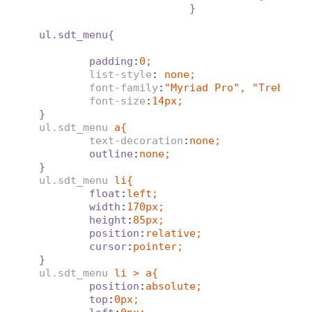
}
ul.sdt_menu{
padding
:
0;
list-style
: 
none;
font-family
:
"Myriad Pro", "Trebuche
font-size
:
14px;
}
ul.sdt_menu
a{
text-decoration
:
none;
outline
:
none;
}
ul.sdt_menu
li{
float
:
left;
width
:
170px;
height
:
85px;
position
:
relative;
cursor
:
pointer;
}
ul.sdt_menu
li > a{
position
:
absolute;
top
:
0px;