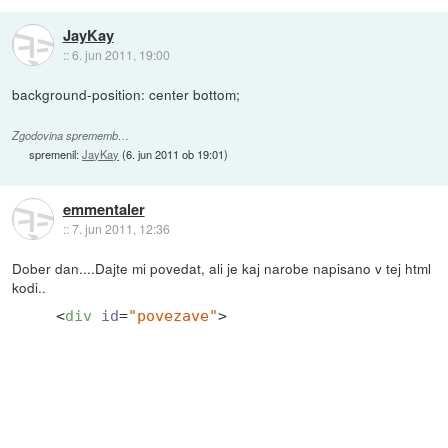
JayKay
::
6. jun 2011, 19:00
background-position: center bottom;
Zgodovina sprememb…
spremenil:
JayKay
(
6. jun 2011 ob 19:01
)
emmentaler
::
7. jun 2011, 12:36
Dober dan....Dajte mi povedat, ali je kaj narobe napisano v tej html
kodi..
<
div
id
=
"povezave"
>