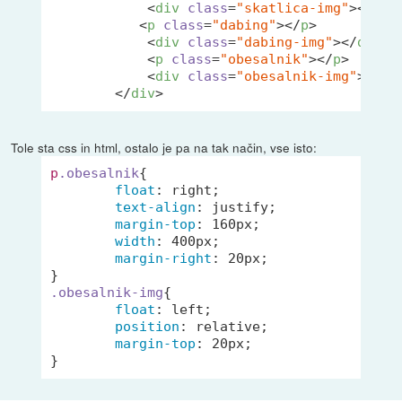
<
div
class
=
"skatlica-img"
>
</
div
<
p
class
=
"dabing"
>
</
p
>
<
div
class
=
"dabing-img"
>
</
div
>
<
p
class
=
"obesalnik"
>
</
p
>
<
div
class
=
"obesalnik-img"
>
</
di
</
div
>
Tole sta css in html, ostalo je pa na tak način, vse isto:
p
.obesalnik
{

float
: right;

text-align
: justify;

margin-top
: 
160px
;

width
: 
400px
;

margin-right
: 
20px
;

.obesalnik-img
{

float
: left;

position
: relative;

margin-top
: 
20px
;

}