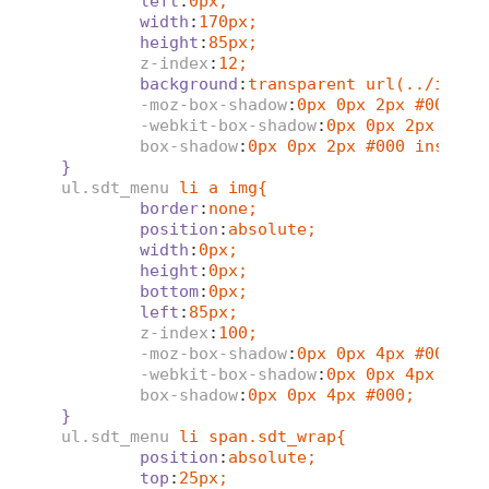
left
:
0px;
width
:
170px;
height
:
85px;
z-index
:
12;
background
:
transparent url(../image
-moz-box-shadow
:
0px 0px 2px #000 in
-webkit-box-shadow
:
0px 0px 2px #000
box-shadow
:
0px 0px 2px #000 inset;
}
ul.sdt_menu
li a img{
border
:
none;
position
:
absolute;
width
:
0px;
height
:
0px;
bottom
:
0px;
left
:
85px;
z-index
:
100;
-moz-box-shadow
:
0px 0px 4px #000;
-webkit-box-shadow
:
0px 0px 4px #000
box-shadow
:
0px 0px 4px #000;
}
ul.sdt_menu
li span.sdt_wrap{
position
:
absolute;
top
:
25px;