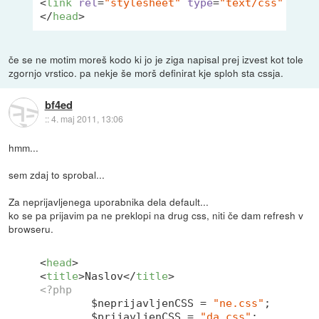
<
link
rel
=
"stylesheet"
type
=
"text/css"
href
</
head
>
če se ne motim moreš kodo ki jo je ziga napisal prej izvest kot tole
zgornjo vrstico. pa nekje še morš definirat kje sploh sta cssja.
bf4ed
::
4. maj 2011, 13:06
hmm...
sem zdaj to sprobal...
Za neprijavljenega uporabnika dela default...
ko se pa prijavim pa ne preklopi na drug css, niti če dam refresh v
browseru.
<
head
>
<
title
>
Naslov
</
title
>
<?php
	$neprijavljenCSS = 
"ne.css"
; 

	$prijavljenCSS = 
"da.css"
; 
