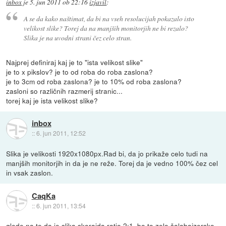
inbox
je
5. jun 2011 ob 22:16
izjavil
:
A se da kako naštimat, da bi na vseh resolucijah pokazalo isto
velikost slike? Torej da na manjših monitorjih ne bi rezalo?
Slika je na uvodni strani čez celo stran.
Najprej definiraj kaj je to "ista velikost slike"
je to x pikslov? je to od roba do roba zaslona?
je to 3cm od roba zaslona? je to 10% od roba zaslona?
zasloni so različnih razmerij stranic...
torej kaj je ista velikost slike?
inbox
::
6. jun 2011, 12:52
Slika je velikosti 1920x1080px.Rad bi, da jo prikaže celo tudi na
manjših monitorjih in da je ne reže. Torej da je vedno 100% čez cel
in vsak zaslon.
CaqKa
::
6. jun 2011, 13:54
glede na to da je slika skorajda ratio 2:1, bo to zelo šalabajzersko.