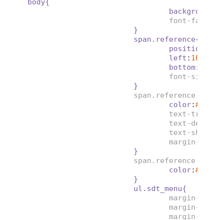
body{
background
:
font-family
}
span.reference{
position
:
fi
left
:
10px;
bottom
:
10px
font-size
:
1
}
span.reference
a{
color
:
#aaa;
text-transf
text-decora
text-shadow
margin-righ
}
span.reference
a:ho
color
:
#ddd;
}
ul.sdt_menu{
margin-top
:
margin-left
margin-righ