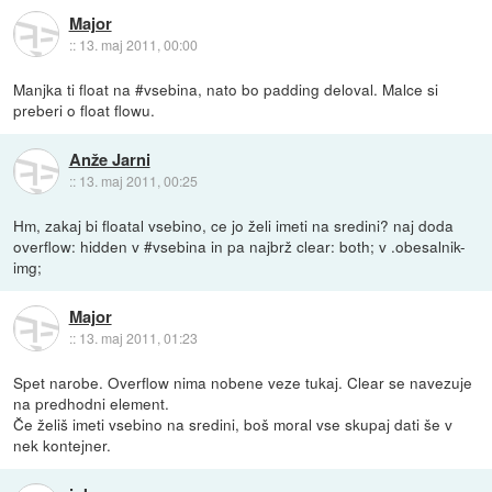
Major
::
13. maj 2011, 00:00
Manjka ti float na #vsebina, nato bo padding deloval. Malce si
preberi o float flowu.
Anže Jarni
::
13. maj 2011, 00:25
Hm, zakaj bi floatal vsebino, ce jo želi imeti na sredini? naj doda
overflow: hidden v #vsebina in pa najbrž clear: both; v .obesalnik-
img;
Major
::
13. maj 2011, 01:23
Spet narobe. Overflow nima nobene veze tukaj. Clear se navezuje
na predhodni element.
Če želiš imeti vsebino na sredini, boš moral vse skupaj dati še v
nek kontejner.