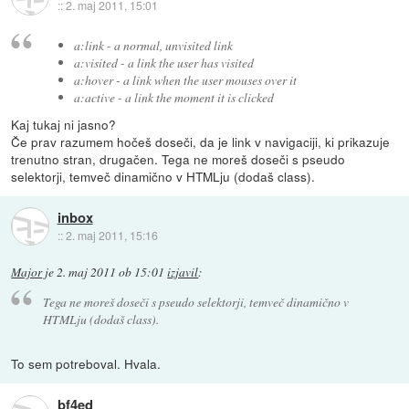
::
2. maj 2011, 15:01
a:link - a normal, unvisited link
a:visited - a link the user has visited
a:hover - a link when the user mouses over it
a:active - a link the moment it is clicked
Kaj tukaj ni jasno?
Če prav razumem hočeš doseči, da je link v navigaciji, ki prikazuje
trenutno stran, drugačen. Tega ne moreš doseči s pseudo
selektorji, temveč dinamično v HTMLju (dodaš class).
inbox
::
2. maj 2011, 15:16
Major
je
2. maj 2011 ob 15:01
izjavil
:
Tega ne moreš doseči s pseudo selektorji, temveč dinamično v
HTMLju (dodaš class).
To sem potreboval. Hvala.
bf4ed