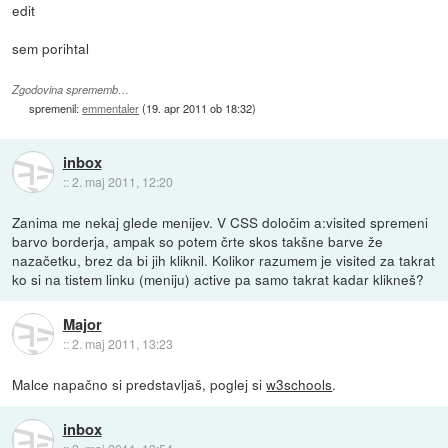
edit
sem porihtal
Zgodovina sprememb…
spremenil:
emmentaler
(
19. apr 2011 ob 18:32
)
inbox
::
2. maj 2011, 12:20
Zanima me nekaj glede menijev. V CSS določim a:visited spremeni
barvo borderja, ampak so potem črte skos takšne barve že
nazačetku, brez da bi jih kliknil. Kolikor razumem je visited za takrat
ko si na tistem linku (meniju) active pa samo takrat kadar klikneš?
Major
::
2. maj 2011, 13:23
Malce napačno si predstavljaš, poglej si
w3schools
.
inbox