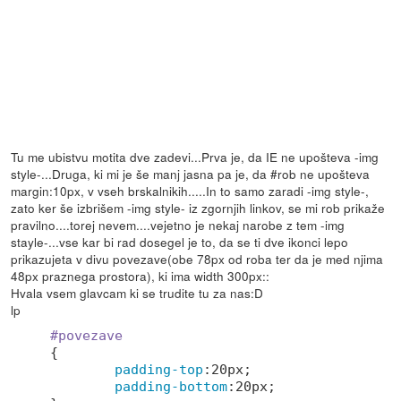
Tu me ubistvu motita dve zadevi...Prva je, da IE ne upošteva -img
style-...Druga, ki mi je še manj jasna pa je, da #rob ne upošteva
margin:10px, v vseh brskalnikih.....In to samo zaradi -img style-,
zato ker še izbrišem -img style- iz zgornjih linkov, se mi rob prikaže
pravilno....torej nevem....vejetno je nekaj narobe z tem -img
stayle-...vse kar bi rad dosegel je to, da se ti dve ikonci lepo
prikazujeta v divu povezave(obe 78px od roba ter da je med njima
48px praznega prostora), ki ima width 300px::
Hvala vsem glavcam ki se trudite tu za nas:D
lp
#povezave
{

padding-top
:
20px
;

padding-bottom
:
20px
;
