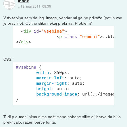
inbox
::
18. maj 2011, 09:30
V #vsebina sem dal bg. image, vendar mi ga ne prikaže (pot in vse
je pravilno). Očitno sliko nekaj prekriva. Problem?
<
div
id
=
"vsebina"
>
<
p
class
=
"o-meni"
>
..blabla.
</
div
>
CSS:
#vsebina
 {

width
: 
850px
;

margin-left
: auto;

margin-right
: auto;

height
: auto;

background-image
: 
url
(../images/voda
}
Tudi p.o-meni nima nima naštimane nobene slike ali barve da bi jo
prekrivalo, razen barve fonta.