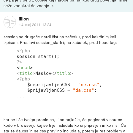
seže zaenkrat še znanje :>
illion
::
4. maj 2011, 13:24
session se drugače nardi čist na začetku, pred kakršnim koli
izpisom. Prestavi session_start(); na začetek, pred head tag:
<?php
?>
<
head
>
<
title
>
Naslov
</
title
>
<?php
    $neprijavljenCSS = 
"ne.css"
;  

    $prijavljenCSS = 
"da.css"
; 

kar se tiče tvojga problema, ti bo najlažje, če pogledaš v source
kodo v browserju kaj se ti je includalo ko si prijavljen in ko nisi. Če
sta se da.css in ne.css pravilno includala, potem je res problem v