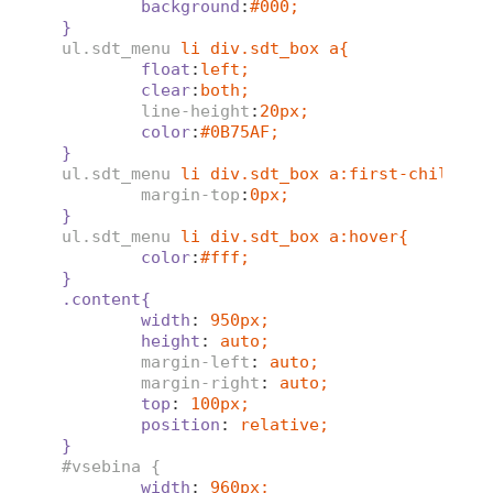
background
:
#000;
}
ul.sdt_menu
li div.sdt_box a{
float
:
left;
clear
:
both;
line-height
:
20px;
color
:
#0B75AF;
}
ul.sdt_menu
li div.sdt_box a:first-child{
margin-top
:
0px;
}
ul.sdt_menu
li div.sdt_box a:hover{
color
:
#fff;
}
.content{
width
: 
950px;
height
: 
auto;
margin-left
: 
auto;
margin-right
: 
auto;
top
: 
100px;
position
: 
relative;
}
#vsebina {
width
: 
960px;