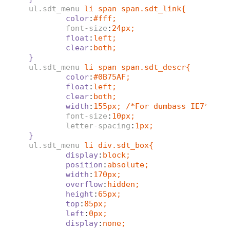
ul.sdt_menu
li span span.sdt_link{
color
:
#fff;
font-size
:
24px;
float
:
left;
clear
:
both;
}
ul.sdt_menu
li span span.sdt_descr{
color
:
#0B75AF;
float
:
left;
clear
:
both;
width
:
155px; /*For dumbass IE7*/
font-size
:
10px;
letter-spacing
:
1px;
}
ul.sdt_menu
li div.sdt_box{
display
:
block;
position
:
absolute;
width
:
170px;
overflow
:
hidden;
height
:
65px;
top
:
85px;
left
:
0px;
display
:
none;