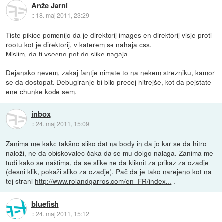
Anže Jarni
::
18. maj 2011, 23:29
Tiste pikice pomenijo da je direktorij images en direktorij visje proti
rootu kot je direktorij, v katerem se nahaja css.
Mislim, da ti vseeno pot do slike nagaja.
Dejansko nevem, zakaj fantje nimate to na nekem strezniku, kamor
se da dostopat. Debugiranje bi bilo precej hitrejše, kot da pejstate
ene chunke kode sem.
inbox
::
24. maj 2011, 15:09
Zanima me kako takšno sliko dat na body in da jo kar se da hitro
naloži, ne da obiskovalec čaka da se mu dolgo nalaga. Zanima me
tudi kako se naštima, da se slike ne da kliknit za prikaz za ozadje
(desni klik, pokaži sliko za ozadje). Pač da je tako narejeno kot na
tej strani
http://www.rolandgarros.com/en_FR/index...
.
bluefish
::
24. maj 2011, 15:12