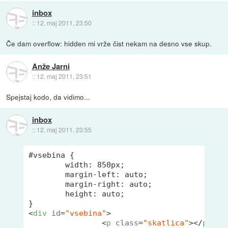
inbox
::
12. maj 2011, 23:50
Če dam overflow: hidden mi vrže čist nekam na desno vse skup.
Anže Jarni
::
12. maj 2011, 23:51
Spejstaj kodo, da vidimo...
inbox
::
12. maj 2011, 23:55
#vsebina {

	width: 850px;

	margin-left: auto;

	margin-right: auto;

	height: auto;

<
div
id
=
"vsebina"
>
<
p
class
=
"skatlica"
>
</
p
>