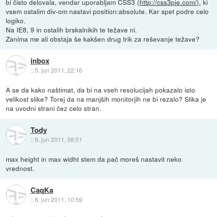
bi čisto delovala, vendar uporabljam CSS3 (
http://css3pie.com/)
, ki
vsem ostalim div-om nastavi position:absolute. Kar spet podre celo
logiko.
Na IE8, 9 in ostalih brskalnikih te težave ni.
Zanima me ali obstaja še kakšen drug trik za reševanje težave?
inbox
::
5. jun 2011, 22:16
A se da kako naštimat, da bi na vseh resolucijah pokazalo isto
velikost slike? Torej da na manjših monitorjih ne bi rezalo? Slika je
na uvodni strani čez celo stran.
Tody
::
6. jun 2011, 08:51
max height in max widht stem da pač moreš nastavit neko
vrednost.
CaqKa
::
6. jun 2011, 10:59