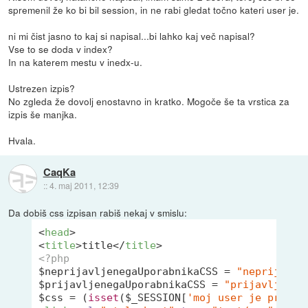
spremenil že ko bi bil session, in ne rabi gledat točno kateri user je.
ni mi čist jasno to kaj si napisal...bi lahko kaj več napisal?
Vse to se doda v index?
In na katerem mestu v inedx-u.
Ustrezen izpis?
No zgleda že dovolj enostavno in kratko. Mogoče še ta vrstica za
izpis še manjka.
Hvala.
CaqKa
::
4. maj 2011, 12:39
Da dobiš css izpisan rabiš nekaj v smislu:
<
head
>
<
title
>
title
</
title
>
<?php
$neprijavljenegaUporabnikaCSS = 
"neprijavlj
$prijavljenegaUporabnikaCSS = 
"prijavljen.c
$css = (
isset
($_SESSION[
'moj user je prijav