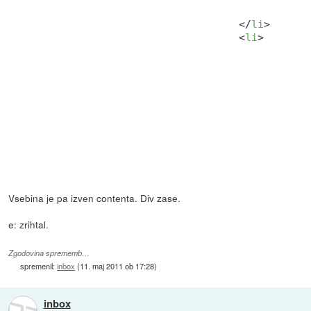
</
a
</
li
>
<
li
>
<
a
</
a
<
di
Vsebina je pa izven contenta. Div zase.
e: zrihtal.
Zgodovina sprememb…
spremenil:
inbox
(
11. maj 2011 ob 17:28
)
inbox