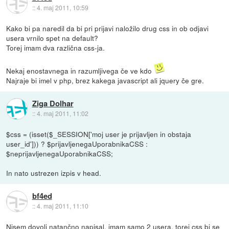
::
4. maj 2011, 10:59
Kako bi pa naredil da bi pri prijavi naložilo drug css in ob odjavi
usera vrnilo spet na default?
Torej imam dva različna css-ja.
Nekaj enostavnega in razumljivega če ve kdo
Najraje bi imel v php, brez kakega javascript ali jquery če gre.
Ziga Dolhar
::
4. maj 2011, 11:02
$css = (isset($_SESSION['moj user je prijavljen in obstaja
user_id'])) ? $prijavljenegaUporabnikaCSS :
$neprijavljenegaUporabnikaCSS;
In nato ustrezen izpis v head.
bf4ed
::
4. maj 2011, 11:10
Nisem dovolj natančno napisal, imam samo 2 usera, torej css bi se