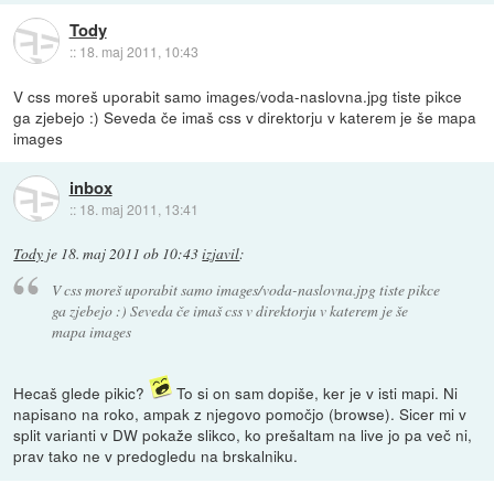
Tody
::
18. maj 2011, 10:43
V css moreš uporabit samo images/voda-naslovna.jpg tiste pikce
ga zjebejo :) Seveda če imaš css v direktorju v katerem je še mapa
images
inbox
::
18. maj 2011, 13:41
Tody
je
18. maj 2011 ob 10:43
izjavil
:
V css moreš uporabit samo images/voda-naslovna.jpg tiste pikce
ga zjebejo :) Seveda če imaš css v direktorju v katerem je še
mapa images
Hecaš glede pikic?
To si on sam dopiše, ker je v isti mapi. Ni
napisano na roko, ampak z njegovo pomočjo (browse). Sicer mi v
split varianti v DW pokaže slikco, ko prešaltam na live jo pa več ni,
prav tako ne v predogledu na brskalniku.