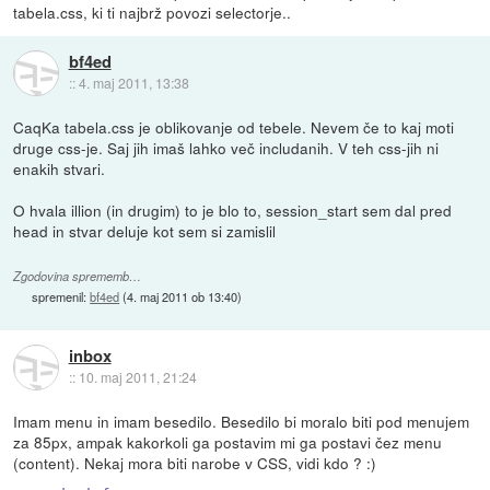
tabela.css, ki ti najbrž povozi selectorje..
bf4ed
::
4. maj 2011, 13:38
CaqKa tabela.css je oblikovanje od tebele. Nevem če to kaj moti
druge css-je. Saj jih imaš lahko več includanih. V teh css-jih ni
enakih stvari.
O hvala illion (in drugim) to je blo to, session_start sem dal pred
head in stvar deluje kot sem si zamislil
Zgodovina sprememb…
spremenil:
bf4ed
(
4. maj 2011 ob 13:40
)
inbox
::
10. maj 2011, 21:24
Imam menu in imam besedilo. Besedilo bi moralo biti pod menujem
za 85px, ampak kakorkoli ga postavim mi ga postavi čez menu
(content). Nekaj mora biti narobe v CSS, vidi kdo ? :)