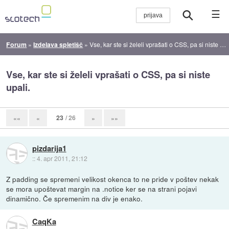
☰
Forum
»
Izdelava spletišč
»
Vse, kar ste si želeli vprašati o CSS, pa si niste upali.
Vse, kar ste si želeli vprašati o CSS, pa si niste
upali.
23
/ 26
««
«
»
»»
pizdarija1
::
4. apr 2011, 21:12
Z padding se spremeni velikost okenca to ne pride v poštev nekak
se mora upoštevat margin na .notice ker se na strani pojavi
dinamično. Če spremenim na div je enako.
CaqKa