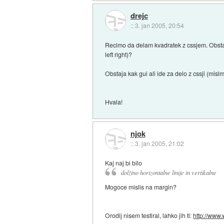
drejc
::
3. jan 2005, 20:54
Recimo da delam kvadratek z cssjem. Obstaja
left right)?
Obstaja kak gui ali ide za delo z cssji (mis
Hvala!
njok
::
3. jan 2005, 21:02
Kaj naj bi bilo
dolžino horizontalne linije in vertikalne
Mogoce mislis na margin?
Orodij nisem testiral, lahko jih ti:
http://www