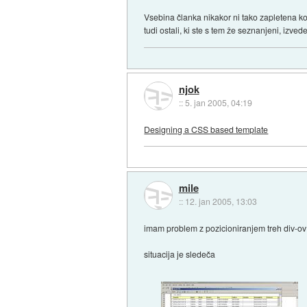
Vsebina članka nikakor ni tako zapletena kot
tudi ostali, ki ste s tem že seznanjeni, izved
njok
::
5. jan 2005, 04:19
Designing a CSS based template
mile
::
12. jan 2005, 13:03
imam problem z pozicioniranjem treh div-ov
situacija je sledeča