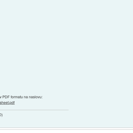
 v PDF formatu na naslovu:
sheet.pdf
0
)