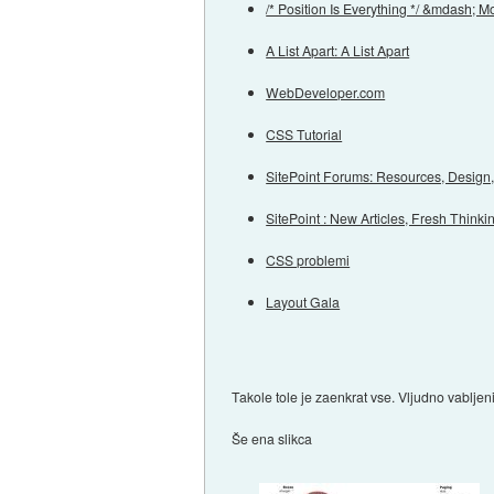
/* Position Is Everything */ &mdash; M
A List Apart: A List Apart
WebDeveloper.com
CSS Tutorial
SitePoint Forums: Resources, Design
SitePoint : New Articles, Fresh Thin
CSS problemi
Layout Gala
Takole tole je zaenkrat vse. Vljudno vabljeni
Še ena slikca