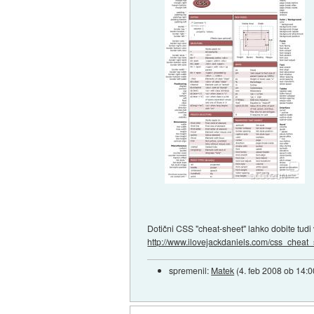
Dotični CSS "cheat-sheet" lahko dobite tudi
http://www.ilovejackdaniels.com/css_cheat_
spremenil:
Matek
(
4. feb 2008 ob 14:0