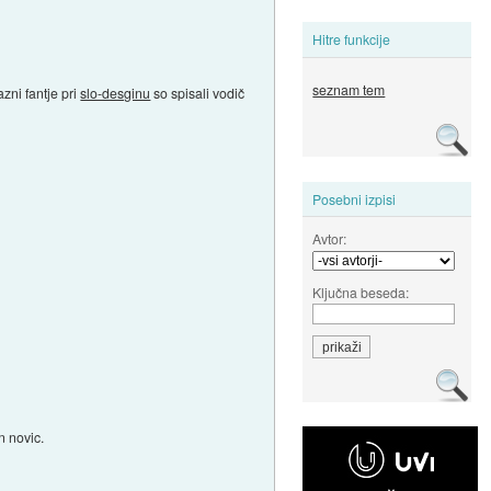
Hitre funkcije
seznam tem
zni fantje pri
slo-desginu
so spisali vodič
Posebni izpisi
Avtor:
Ključna beseda:
n novic.