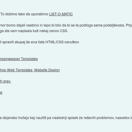
o. To dobimo tako da uporabimo
LIST-O-MATIC
r bomo dajali vsebino in lepo bi bilo da bi se ta podloga sama podaljševala. Prija
ega sta vam napisala tudi nekaj osnov CSS.
koli spravili skupaj še ena lista HTML/CSS osnutkov
 Dreamweaver Templates
shop Web Templates, Website Design
h gray.
te
ki se dejansko hočejo kaj naučiti pa naslednji spisek že rešenih problemov, nasvetov i