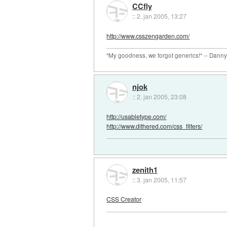
CCfly
::
2. jan 2005, 13:27
http://www.csszengarden.com/
"My goodness, we forgot generics!" -- Dann
njok
::
2. jan 2005, 23:08
http://usabletype.com/
http://www.dithered.com/css_filters/
zenith1
::
3. jan 2005, 11:57
CSS Creator