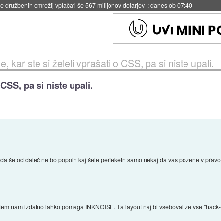
igence doslej
::
včeraj ob 21:37
e, kar ste si želeli vprašati o CSS, pa si niste upali.
 CSS, pa si niste upali.
eda še od daleč ne bo popoln kaj šele perfeketn samo nekaj da vas požene v pravo sm
pri tem nam izdatno lahko pomaga
INKNOISE
. Ta layout naj bi vseboval že vse "hack-