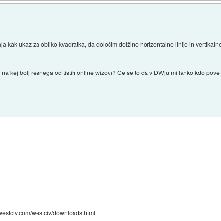
 kak ukaz za obliko kvadratka, da določim dolžino horizontalne linije in vertikaln
lm na kej bolj resnega od tistih online wizov)? Ce se to da v DWju mi lahko kdo pov
.westciv.com/westciv/downloads.html