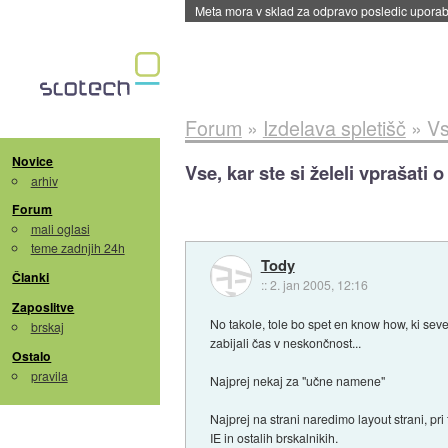
ByteDance trenira največji model umetne intel
Forum
»
Izdelava spletišč
»
Vs
Novice
Vse, kar ste si želeli vprašati o
arhiv
Forum
mali oglasi
teme zadnjih 24h
Tody
Članki
::
2. jan 2005, 12:16
Zaposlitve
No takole, tole bo spet en know how, ki sev
brskaj
zabijali čas v neskončnost...
Ostalo
pravila
Najprej nekaj za "učne namene"
Najprej na strani naredimo layout strani, 
IE in ostalih brskalnikih.