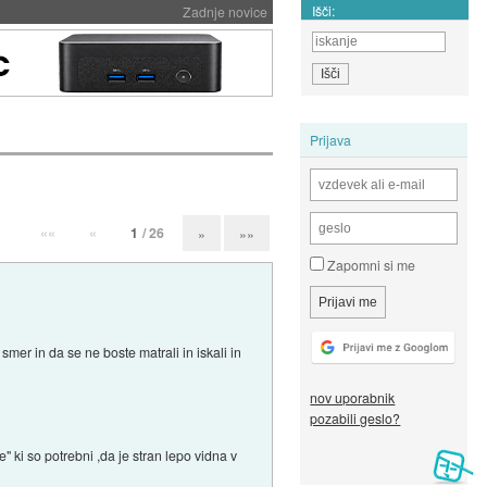
Išči:
Zadnje novice
Prijava
««
«
1
/ 26
»
»»
Zapomni si me
er in da se ne boste matrali in iskali in
nov uporabnik
pozabili geslo?
e" ki so potrebni ,da je stran lepo vidna v