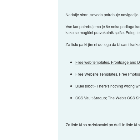
Nadalje stran, seveda potrebuje navigacij
Vse kar potrebujemo je še neka podlaga kamo
kako se magični pravokotnik spiše. Poleg t
Za tiste pa ki jim ni do tega da bi sami kar
Free web templates, Frontpage and
Free Website Templates, Free Photo
BlueRobot - There's nothing wrong wit
CSS Vault &raquo; The Web's CSS Si
Za tiste ki so raziskovalci po duši in tiste 