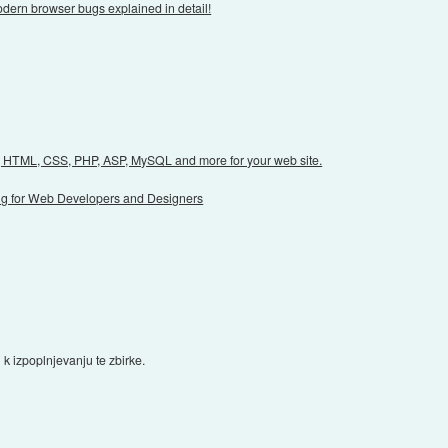
odern browser bugs explained in detail!
, HTML, CSS, PHP, ASP, MySQL and more for your web site.
king for Web Developers and Designers
 k izpoplnjevanju te zbirke.