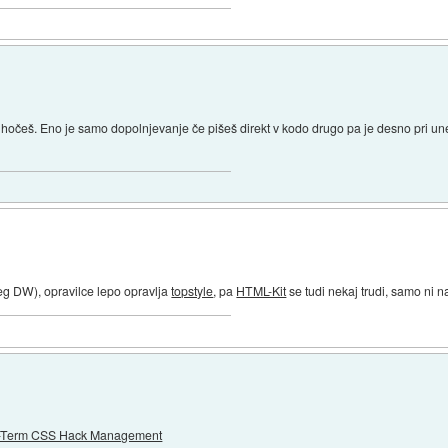
 hočeš. Eno je samo dopolnjevanje če pišeš direkt v kodo drugo pa je desno pri un
oleg DW), opravilce lepo opravlja
topstyle
, pa
HTML-Kit
se tudi nekaj trudi, samo ni 
ong-Term CSS Hack Management