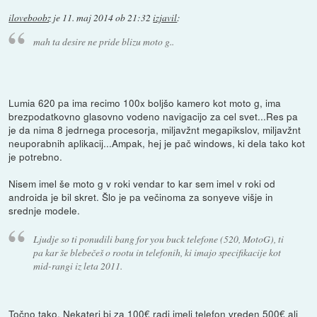
iloveboobz
je
11. maj 2014 ob 21:32
izjavil
:
mah ta desire ne pride blizu moto g..
Lumia 620 pa ima recimo 100x boljšo kamero kot moto g, ima
brezpodatkovno glasovno vodeno navigacijo za cel svet...Res pa
je da nima 8 jedrnega procesorja, miljavžnt megapikslov, miljavžnt
neuporabnih aplikacij...Ampak, hej je pač windows, ki dela tako kot
je potrebno.
Nisem imel še moto g v roki vendar to kar sem imel v roki od
androida je bil skret. Šlo je pa večinoma za sonyeve višje in
srednje modele.
Ljudje so ti ponudili bang for you buck telefone (520, MotoG), ti
pa kar še blebečeš o rootu in telefonih, ki imajo specifikacije kot
mid-rangi iz leta 2011.
Točno tako. Nekateri bi za 100€ radi imeli telefon vreden 500€ ali