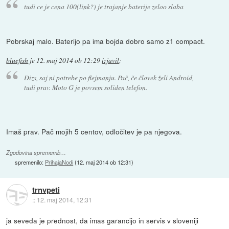
tudi ce je cena 100(link?) je trajanje baterije zeloo slaba
Pobrskaj malo. Baterijo pa ima bojda dobro samo z1 compact.
bluefish
je
12. maj 2014 ob 12:29
izjavil
:
Đizs, saj ni potrebe po flejmanju. Pač, če človek želi Android,
tudi prav. Moto G je povsem soliden telefon.
Imaš prav. Pač mojih 5 centov, odločitev je pa njegova.
Zgodovina sprememb…
spremenilo:
PrihajaNodi
(
12. maj 2014 ob 12:31
)
trnvpeti
::
12. maj 2014, 12:31
ja seveda je prednost, da imas garancijo in servis v sloveniji