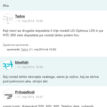
Aha
Tadys
::
11. maj 2014, 15:30
Kaji meni se drugače dopadeta ti trije modeli LG Optimus L5II in pa
HTC 300 zelo dopadeta pa rootaš lahko potem fon.
Zgodovina sprememb…
spremenilo:
Tadys
(
11. maj 2014 ob 15:33
)
bluefish
::
11. maj 2014, 15:34
Saj rootaš lahko skorajda vsakega, samo je važno, kaj se skriva
pod pokrovom aka. strojni del.
PrihajaNodi
::
11. maj 2014, 15:47
vzemi lumio. Katerokoli 520, 620, 920. Telefon dela, nobenih