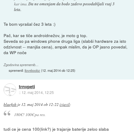
kar ima.
Da ne omenjam da bodo zadevo posodabljali vsaj 3
leta.
Te bom vprašal čez 3 leta :)
Pač, kar se tiče androidnežov, je moto g top.
Seveda so pa windows phone druga liga (slabši hardware za isto
odzivnost -- manjša cena), ampak mislim, da je OP jasno povedal,
da WP noče
Zgodovina sprememb…
spremenil:
iloveboobz
(
12. maj 2014 ob 12:25
)
trnvpeti
::
12. maj 2014, 12:25
bluefish
je
12. maj 2014 ob 12:22
izjavil
:
180€? 100€ pa res.
tudi ce je cena 100(link?) je trajanje baterije zeloo slaba