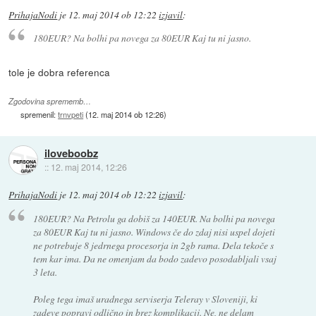
PrihajaNodi
je
12. maj 2014 ob 12:22
izjavil
:
180EUR? Na bolhi pa novega za 80EUR Kaj tu ni jasno.
tole je dobra referenca
Zgodovina sprememb…
spremenil:
trnvpeti
(
12. maj 2014 ob 12:26
)
iloveboobz
::
12. maj 2014, 12:26
PrihajaNodi
je
12. maj 2014 ob 12:22
izjavil
:
180EUR? Na Petrolu ga dobiš za 140EUR. Na bolhi pa novega
za 80EUR Kaj tu ni jasno. Windows če do zdaj nisi uspel dojeti
ne potrebuje 8 jedrnega procesorja in 2gb rama. Dela tekoče s
tem kar ima. Da ne omenjam da bodo zadevo posodabljali vsaj
3 leta.
Poleg tega imaš uradnega serviserja Teleray v Sloveniji, ki
zadeve popravi odlično in brez komplikacij. Ne, ne delam