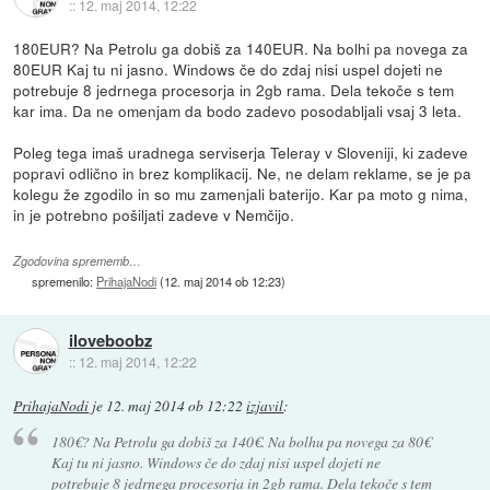
::
12. maj 2014, 12:22
180EUR? Na Petrolu ga dobiš za 140EUR. Na bolhi pa novega za
80EUR Kaj tu ni jasno. Windows če do zdaj nisi uspel dojeti ne
potrebuje 8 jedrnega procesorja in 2gb rama. Dela tekoče s tem
kar ima. Da ne omenjam da bodo zadevo posodabljali vsaj 3 leta.
Poleg tega imaš uradnega serviserja Teleray v Sloveniji, ki zadeve
popravi odlično in brez komplikacij. Ne, ne delam reklame, se je pa
kolegu že zgodilo in so mu zamenjali baterijo. Kar pa moto g nima,
in je potrebno pošiljati zadeve v Nemčijo.
Zgodovina sprememb…
spremenilo:
PrihajaNodi
(
12. maj 2014 ob 12:23
)
iloveboobz
::
12. maj 2014, 12:22
PrihajaNodi
je
12. maj 2014 ob 12:22
izjavil
:
180€? Na Petrolu ga dobiš za 140€. Na bolhu pa novega za 80€
Kaj tu ni jasno. Windows če do zdaj nisi uspel dojeti ne
potrebuje 8 jedrnega procesorja in 2gb rama. Dela tekoče s tem