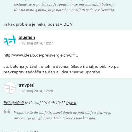
reklame, se je pa kolegu že zgodilo in so mu zamenjali baterijo.
Kar pa moto g nima, in je potrebno pošiljati zadeve v Nemčijo.
In kak problem je nekaj poslat v DE ?
bluefish
::
12. maj 2014, 12:27
http://www.idealo.de/preisvergleich/Off...
Ja, baterija je švoh, o teh ni dvoma. Glede na ciljno publiko pa
pravzaprav zadošča za dan ali dva zmerne uporabe.
trnvpeti
::
12. maj 2014, 12:28
PrihajaNodi
je
12. maj 2014 ob 12:22
izjavil
:
Windows če do zdaj nisi uspel dojeti ne potrebuje 8 jedrnega
procesorja in 2gb rama. Dela tekoče s tem kar ima.