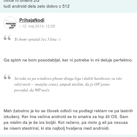
nihce ni omenil 2G
tudi android dela zelo dobro z 512
PrihajaNodi
::
12. maj 2014, 12:28
Te bom vprašal čez 3 leta :)
Ga sploh ne bom posodabljal, ker ni potrebe in mi deluje perfektno.
Seveda so pa windows phone druga liga (slabši hardware za isto
odzivnost -- manjša cena), ampak mislim, da je OP jasno
povedal, da WP noče
Mah žalostno je ko se človek odloči na podlagi reklam ne pa lastnih
izkušenj. Ker ima večina android se to smatra za top šit OS. Sam
pa mislim da je še ios boljši. Kot rečeno, pa moto g ali pa nexusa
še nisem stestriral, ki sta najbolj hvaljena med androidi.