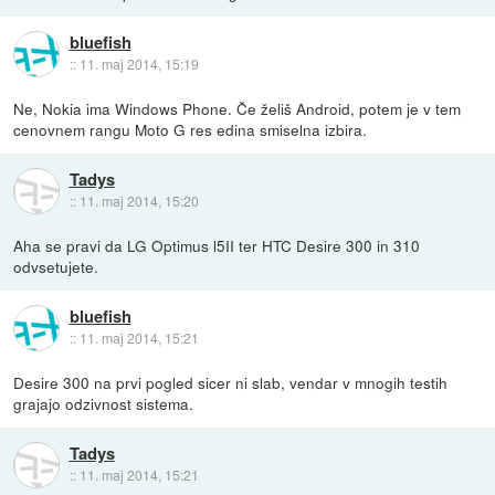
bluefish
::
11. maj 2014, 15:19
Ne, Nokia ima Windows Phone. Če želiš Android, potem je v tem
cenovnem rangu Moto G res edina smiselna izbira.
Tadys
::
11. maj 2014, 15:20
Aha se pravi da LG Optimus l5II ter HTC Desire 300 in 310
odvsetujete.
bluefish
::
11. maj 2014, 15:21
Desire 300 na prvi pogled sicer ni slab, vendar v mnogih testih
grajajo odzivnost sistema.
Tadys
::
11. maj 2014, 15:21