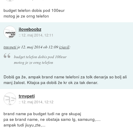
budget telefon dobis pod 100eur
motog je ze orng telefon
iloveboobz
::
12. maj 2014, 12:11
trnvpeti
je
12. maj 2014 ob 12:09
izjavil
:
budget telefon dobis pod 100eur
motog je ze orng telefon
Dobiš ga že, ampak brand name telefoni za tolk denarja so bolj ali
manj žalost. Kitajca pa dobiš že kr ok za tak denar.
trnvpeti
::
12. maj 2014, 12:12
brand name pa budget tudi ne gre skupaj
pa se brand name, ne obstaja samo lg, samsung,....
ampak tudi jiuyu,zte,...