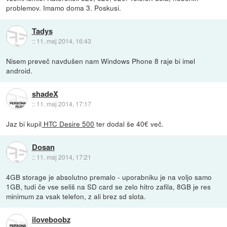
problemov. Imamo doma 3. Poskusi.
Tadys
::
11. maj 2014, 16:43
Nisem preveč navdušen nam Windows Phone 8 raje bi imel
android.
shadeX
::
11. maj 2014, 17:17
Jaz bi kupil
HTC Desire 500
ter dodal še 40€ več.
Dosan
::
11. maj 2014, 17:21
4GB storage je absolutno premalo - uporabniku je na voljo samo
1GB, tudi če vse seliš na SD card se zelo hitro zafila, 8GB je res
minimum za vsak telefon, z ali brez sd slota.
iloveboobz