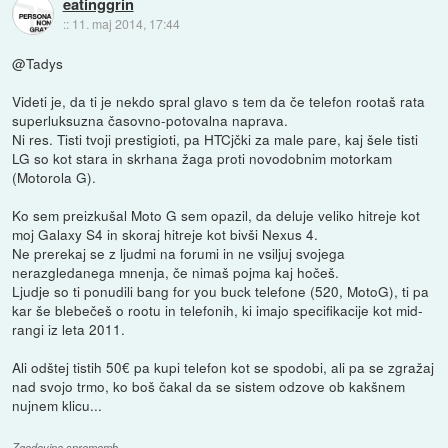
eatinggrin
::
11. maj 2014, 17:44
@Tadys
Videti je, da ti je nekdo spral glavo s tem da če telefon rootaš rata
superluksuzna časovno-potovalna naprava.
Ni res. Tisti tvoji prestigioti, pa HTCjčki za male pare, kaj šele tisti
LG so kot stara in skrhana žaga proti novodobnim motorkam
(Motorola G).
Ko sem preizkušal Moto G sem opazil, da deluje veliko hitreje kot
moj Galaxy S4 in skoraj hitreje kot bivši Nexus 4.
Ne prerekaj se z ljudmi na forumi in ne vsiljuj svojega
nerazgledanega mnenja, če nimaš pojma kaj hočeš.
Ljudje so ti ponudili bang for you buck telefone (520, MotoG), ti pa
kar še blebečeš o rootu in telefonih, ki imajo specifikacije kot mid-
rangi iz leta 2011.
Ali odštej tistih 50€ pa kupi telefon kot se spodobi, ali pa se zgražaj
nad svojo trmo, ko boš čakal da se sistem odzove ob kakšnem
nujnem klicu...
Zgodovina sprememb…