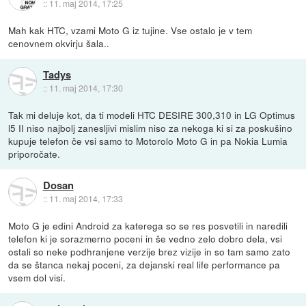
::
11. maj 2014, 17:25
Mah kak HTC, vzami Moto G iz tujine. Vse ostalo je v tem
cenovnem okvirju šala..
Tadys
::
11. maj 2014, 17:30
Tak mi deluje kot, da ti modeli HTC DESIRE 300,310 in LG Optimus
l5 II niso najbolj zanesljivi mislim niso za nekoga ki si za poskušino
kupuje telefon če vsi samo to Motorolo Moto G in pa Nokia Lumia
priporočate.
Dosan
::
11. maj 2014, 17:33
Moto G je edini Android za katerega so se res posvetili in naredili
telefon ki je sorazmerno poceni in še vedno zelo dobro dela, vsi
ostali so neke podhranjene verzije brez vizije in so tam samo zato
da se štanca nekaj poceni, za dejanski real life performance pa
vsem dol visi.