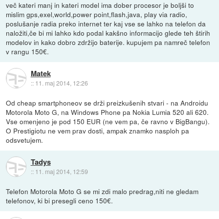
več kateri manj in kateri model ima dober procesor je boljši to
mislim gps,exel,world,power point,flash,java, play via radio,
poslušanje radia preko internet ter kaj vse se lahko na telefon da
naložiti,če bi mi lahko kdo podal kakšno informacijo glede teh štirih
modelov in kako dobro zdržijo baterije. kupujem pa namreč telefon
v rangu 150€.
Matek
::
11. maj 2014, 12:26
Od cheap smartphoneov se drži preizkušenih stvari - na Androidu
Motorola Moto G, na Windows Phone pa Nokia Lumia 520 ali 620.
Vse omenjeno je pod 150 EUR (ne vem pa, če ravno v BigBangu).
O Prestigiotu ne vem prav dosti, ampak znamko nasploh pa
odsvetujem.
Tadys
::
11. maj 2014, 12:59
Telefon Motorola Moto G se mi zdi malo predrag,niti ne gledam
telefonov, ki bi presegli ceno 150€.