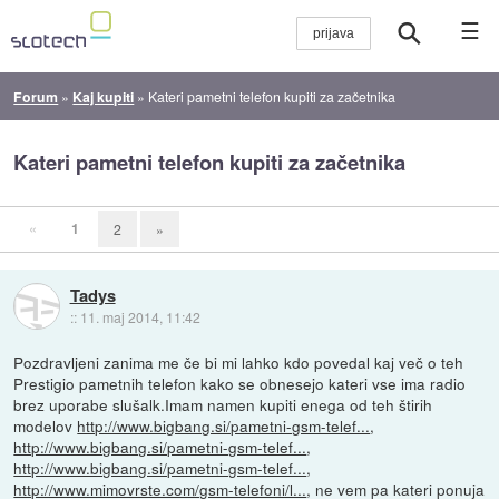
☰
Forum
»
Kaj kupiti
»
Kateri pametni telefon kupiti za začetnika
Kateri pametni telefon kupiti za začetnika
«
1
2
»
Tadys
::
11. maj 2014, 11:42
Pozdravljeni zanima me če bi mi lahko kdo povedal kaj več o teh
Prestigio pametnih telefon kako se obnesejo kateri vse ima radio
brez uporabe slušalk.Imam namen kupiti enega od teh štirih
modelov
http://www.bigbang.si/pametni-gsm-telef...
,
http://www.bigbang.si/pametni-gsm-telef...
,
http://www.bigbang.si/pametni-gsm-telef...
,
http://www.mimovrste.com/gsm-telefoni/l...
, ne vem pa kateri ponuja