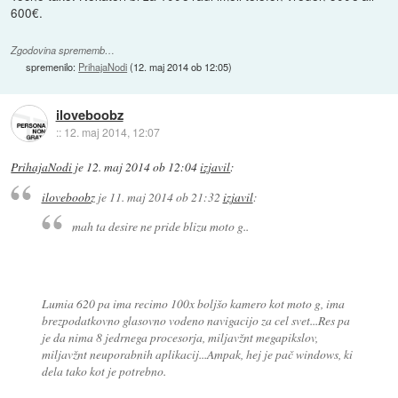
600€.
Zgodovina sprememb…
spremenilo:
PrihajaNodi
(
12. maj 2014 ob 12:05
)
iloveboobz
::
12. maj 2014, 12:07
PrihajaNodi
je
12. maj 2014 ob 12:04
izjavil
:
iloveboobz
je
11. maj 2014 ob 21:32
izjavil
:
mah ta desire ne pride blizu moto g..
Lumia 620 pa ima recimo 100x boljšo kamero kot moto g, ima
brezpodatkovno glasovno vodeno navigacijo za cel svet...Res pa
je da nima 8 jedrnega procesorja, miljavžnt megapikslov,
miljavžnt neuporabnih aplikacij...Ampak, hej je pač windows, ki
dela tako kot je potrebno.