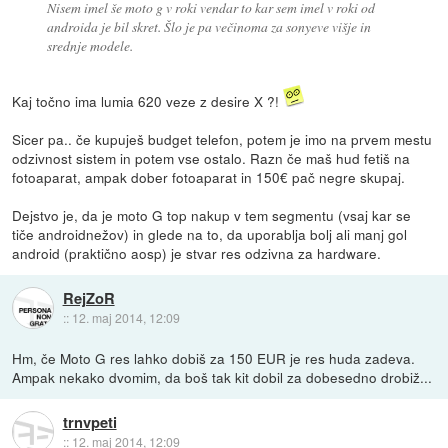
Nisem imel še moto g v roki vendar to kar sem imel v roki od
androida je bil skret. Šlo je pa večinoma za sonyeve višje in
srednje modele.
Kaj točno ima lumia 620 veze z desire X ?!
Sicer pa.. če kupuješ budget telefon, potem je imo na prvem mestu
odzivnost sistem in potem vse ostalo. Razn če maš hud fetiš na
fotoaparat, ampak dober fotoaparat in 150€ pač negre skupaj.
Dejstvo je, da je moto G top nakup v tem segmentu (vsaj kar se
tiče androidnežov) in glede na to, da uporablja bolj ali manj gol
android (praktično aosp) je stvar res odzivna za hardware.
RejZoR
::
12. maj 2014, 12:09
Hm, če Moto G res lahko dobiš za 150 EUR je res huda zadeva.
Ampak nekako dvomim, da boš tak kit dobil za dobesedno drobiž...
trnvpeti
::
12. maj 2014, 12:09