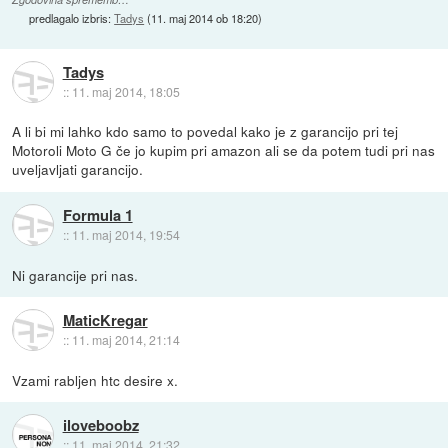
predlagalo izbris:
Tadys
(
11. maj 2014 ob 18:20
)
Tadys
::
11. maj 2014, 18:05
A li bi mi lahko kdo samo to povedal kako je z garancijo pri tej
Motoroli Moto G če jo kupim pri amazon ali se da potem tudi pri nas
uveljavljati garancijo.
Formula 1
::
11. maj 2014, 19:54
Ni garancije pri nas.
MaticKregar
::
11. maj 2014, 21:14
Vzami rabljen htc desire x.
iloveboobz
::
11. maj 2014, 21:32