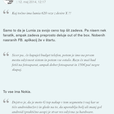
::
12. maj 2014, 12:17
Kaj točno ima lumia 620 veze z desire X ?!
Samo to da je Lumia za svojo ceno top šit zadeva. Pa nisem nek
fanatik, ampak zadeva preprosto deluje out of the box. Nobenih
nasranih FB. aplikacij že v štartu.
Sicer pa.. če kupuješ budget telefon, potem je imo na prvem
mestu odzivnost sistem in potem vse ostalo. Razn če maš hud
fetiš na fotoaparat, ampak dober fotoaparat in 150€ pač negre
skupaj.
To vse ima Nokia.
Dejstvo je, da je moto G top nakup v tem segmentu (vsaj kar se
tiče androidnežov) in glede na to, da uporablja bolj ali manj gol
android (praktično aosp) je stvar res odzivna za hardware.