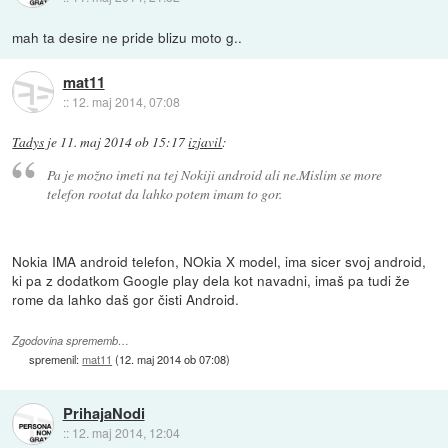
mah ta desire ne pride blizu moto g..
mat11
::
12. maj 2014, 07:08
Tadys
je
11. maj 2014 ob 15:17
izjavil
:
Pa je možno imeti na tej Nokiji android ali ne.Mislim se more
telefon rootat da lahko potem imam to gor.
Nokia IMA android telefon, NOkia X model, ima sicer svoj android,
ki pa z dodatkom Google play dela kot navadni, imaš pa tudi že
rome da lahko daš gor čisti Android.
Zgodovina sprememb…
spremenil:
mat11
(
12. maj 2014 ob 07:08
)
PrihajaNodi
::
12. maj 2014, 12:04