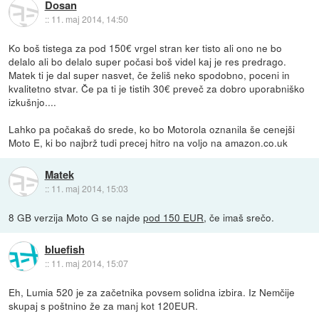
Dosan
::
11. maj 2014, 14:50
Ko boš tistega za pod 150€ vrgel stran ker tisto ali ono ne bo
delalo ali bo delalo super počasi boš videl kaj je res predrago.
Matek ti je dal super nasvet, če želiš neko spodobno, poceni in
kvalitetno stvar. Če pa ti je tistih 30€ preveč za dobro uporabniško
izkušnjo....
Lahko pa počakaš do srede, ko bo Motorola oznanila še cenejši
Moto E, ki bo najbrž tudi precej hitro na voljo na amazon.co.uk
Matek
::
11. maj 2014, 15:03
8 GB verzija Moto G se najde
pod 150 EUR
, če imaš srečo.
bluefish
::
11. maj 2014, 15:07
Eh, Lumia 520 je za začetnika povsem solidna izbira. Iz Nemčije
skupaj s poštnino že za manj kot 120EUR.