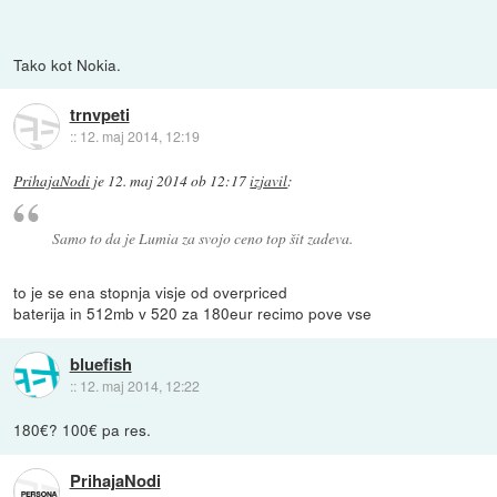
Tako kot Nokia.
trnvpeti
::
12. maj 2014, 12:19
PrihajaNodi
je
12. maj 2014 ob 12:17
izjavil
:
Samo to da je Lumia za svojo ceno top šit zadeva.
to je se ena stopnja visje od overpriced
baterija in 512mb v 520 za 180eur recimo pove vse
bluefish
::
12. maj 2014, 12:22
180€? 100€ pa res.
PrihajaNodi