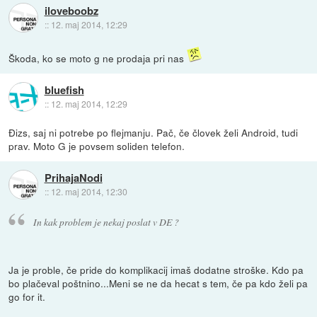
iloveboobz
::
12. maj 2014, 12:29
Škoda, ko se moto g ne prodaja pri nas
bluefish
::
12. maj 2014, 12:29
Đizs, saj ni potrebe po flejmanju. Pač, če človek želi Android, tudi
prav. Moto G je povsem soliden telefon.
PrihajaNodi
::
12. maj 2014, 12:30
In kak problem je nekaj poslat v DE ?
Ja je proble, če pride do komplikacij imaš dodatne stroške. Kdo pa
bo plačeval poštnino...Meni se ne da hecat s tem, če pa kdo želi pa
go for it.