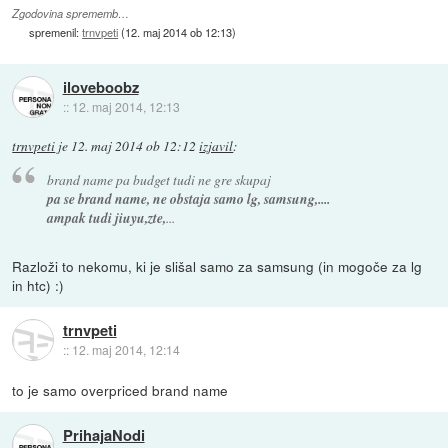
Zgodovina sprememb…
spremenil:
trnvpeti
(
12. maj 2014 ob 12:13
)
iloveboobz
::
12. maj 2014, 12:13
trnvpeti
je
12. maj 2014 ob 12:12
izjavil
:
brand name pa budget tudi ne gre skupaj
pa se brand name, ne obstaja samo lg, samsung,....
ampak tudi jiuyu,zte,
...
Razloži to nekomu, ki je slišal samo za samsung (in mogoče za lg
in htc) :)
trnvpeti
::
12. maj 2014, 12:14
to je samo overpriced brand name
PrihajaNodi