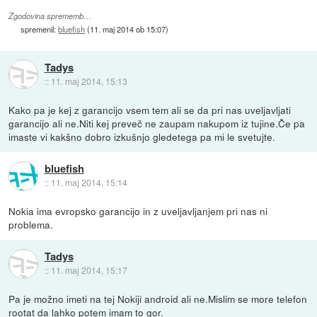
Zgodovina sprememb…
spremenil:
bluefish
(
11. maj 2014 ob 15:07
)
Tadys
::
11. maj 2014, 15:13
Kako pa je kej z garancijo vsem tem ali se da pri nas uveljavljati
garancijo ali ne.Niti kej preveč ne zaupam nakupom iz tujine.Če pa
imaste vi kakšno dobro izkušnjo gledetega pa mi le svetujte.
bluefish
::
11. maj 2014, 15:14
Nokia ima evropsko garancijo in z uveljavljanjem pri nas ni
problema.
Tadys
::
11. maj 2014, 15:17
Pa je možno imeti na tej Nokiji android ali ne.Mislim se more telefon
rootat da lahko potem imam to gor.