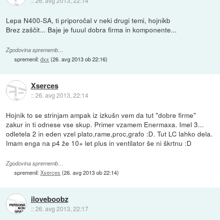
::
26. avg 2013, 22:14
Lepa N400-SA, ti priporočal v neki drugi temi, hojnikb
Brez zaščit... Baje je fuuul dobra firma in komponente...
Zgodovina sprememb…
spremenil:
dxx
(
26. avg 2013 ob 22:16
)
Xserces
::
26. avg 2013, 22:14
Hojnik to se strinjam ampak iz izkušn vem da tut "dobre firme"
zakur in ti odnese vse skup. Primer vzamem Enermaxa. Imel 3...
odletela 2 in eden vzel plato,rame,proc,grafo :D. Tut LC lahko dela.
Imam enga na p4 že 10+ let plus in ventilator še ni škrtnu :D
Zgodovina sprememb…
spremenil:
Xserces
(
26. avg 2013 ob 22:14
)
iloveboobz
::
26. avg 2013, 22:17