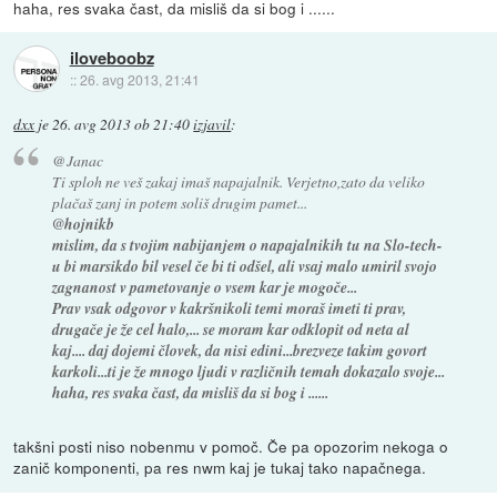
haha, res svaka čast, da misliš da si bog i ......
iloveboobz
::
26. avg 2013, 21:41
dxx
je
26. avg 2013 ob 21:40
izjavil
:
@Janac
Ti sploh ne veš zakaj imaš napajalnik. Verjetno,zato da veliko
plačaš zanj in potem soliš drugim pamet...
@hojnikb
mislim, da s tvojim nabijanjem o napajalnikih tu na Slo-tech-
u bi marsikdo bil vesel če bi ti odšel, ali vsaj malo umiril svojo
zagnanost v pametovanje o vsem kar je mogoče...
Prav vsak odgovor v kakršnikoli temi moraš imeti ti prav,
drugače je že cel halo,... se moram kar odklopit od neta al
kaj.... daj dojemi človek, da nisi edini...brezveze takim govort
karkoli...ti je že mnogo ljudi v različnih temah dokazalo svoje...
haha, res svaka čast, da misliš da si bog i ......
takšni posti niso nobenmu v pomoč. Če pa opozorim nekoga o
zanič komponenti, pa res nwm kaj je tukaj tako napačnega.