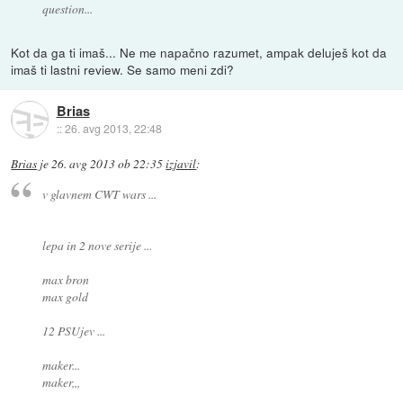
question...
Kot da ga ti imaš... Ne me napačno razumet, ampak deluješ kot da
imaš ti lastni review. Se samo meni zdi?
Brias
::
26. avg 2013, 22:48
Brias
je
26. avg 2013 ob 22:35
izjavil
:
v glavnem CWT wars ...
lepa in 2 nove serije ...
max bron
max gold
12 PSUjev ...
maker...
maker,,,