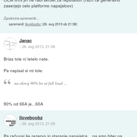
zaserjejo celo platformo napajalcov)
Zgodovina sprememb…
spremenil:
iloveboobz
(
26. avg 2013 ob 21:38
)
Janac
::
26. avg 2013, 21:39
Brias tole ni letelo nate.
Pa napisal si mi tole:
na okrog 90% bo at full load ...
90% od 66A je...60A
iloveboobz
::
26. avg 2013, 21:39
Pa računaj še rezervo in staranje napajalca... pa smo hiter na