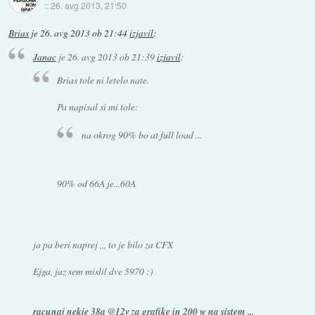
::
26. avg 2013, 21:50
Brias
je
26. avg 2013 ob 21:44
izjavil
:
Janac
je
26. avg 2013 ob 21:39
izjavil
:
Brias tole ni letelo nate.
Pa napisal si mi tole:
na okrog 90% bo at full load ...
90% od 66A je...60A
ja pa beri naprej ,,, to je bilo za CFX
Ejga, jaz sem mislil dve 5970 :)
racunaj nekje 38a @12v za grafike in 200 w na sistem ...