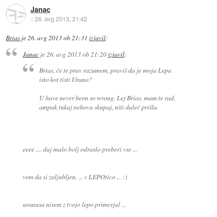
Janac
::
26. avg 2013, 21:42
Brias
je
26. avg 2013 ob 21:31
izjavil
:
Janac
je
26. avg 2013 ob 21:20
izjavil
:
Brias, če te prav razumem, praviš da je moja Lepa
isto kot tisti Urano?
U have never been so wrong. Lej Brias, mam te rad,
ampak tukaj nebova skupaj, niti daleč prišla.
eeee .... daj malo bolj odraslo preberi vse ...
vem da si zaljubljen. ... v LEPOtico ... :)
uranusa nisem z tvojo lepo primerjal ...