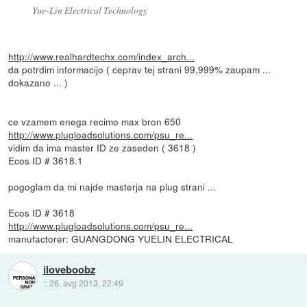
Yue-Lin Electrical Technology
http://www.realhardtechx.com/index_arch...
da potrdim informacijo ( ceprav tej strani 99,999% zaupam ...
dokazano ... )
ce vzamem enega recimo max bron 650
http://www.plugloadsolutions.com/psu_re...
vidim da ima master ID ze zaseden ( 3618 )
Ecos ID # 3618.1
pogoglam da mi najde masterja na plug strani ...
Ecos ID # 3618
http://www.plugloadsolutions.com/psu_re...
manufactorer: GUANGDONG YUELIN ELECTRICAL
iloveboobz
::
26. avg 2013, 22:49