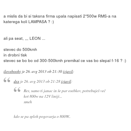
a mislis da bi si taksna firma upala napisati 2*500w RMS-a na
katerega koli LAMPASA ? :)
ali pa seat, ,,, LEON ...
stevec do 500kmh
in drobni tisk
stevec se bo bo od 300-500kmh premikal ce vas bo slepal f-16 ? :)
iloveboobz
je
26. avg 2013 ob 21:30
izjavil
:
dxx
je
26. avg 2013 ob 21:28
izjavil
:
Res, samo ti janac in še par osebkov, potrebuješ več
kot 800w na 12V liniji...
smeh
kdo se pa sploh pogovarja o 800W..