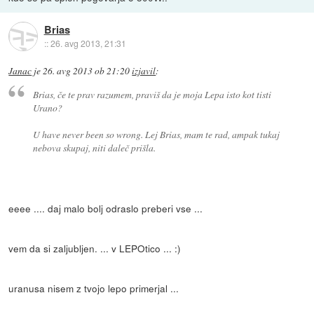
Brias
::
26. avg 2013, 21:31
Janac
je
26. avg 2013 ob 21:20
izjavil
:
Brias, če te prav razumem, praviš da je moja Lepa isto kot tisti
Urano?
U have never been so wrong. Lej Brias, mam te rad, ampak tukaj
nebova skupaj, niti daleč prišla.
eeee .... daj malo bolj odraslo preberi vse ...
vem da si zaljubljen. ... v LEPOtico ... :)
uranusa nisem z tvojo lepo primerjal ...