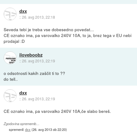
dxx
::
26. avg 2013, 22:18
Seveda tebi je treba vse dobesedno povedat...
CE oznako ima, pa varovalko 240V 10A, to ja, brez tega v EU nebi
prodajal :D
iloveboobz
::
26. avg 2013, 22:19
o odsotnosti kakih zaščit ti to ??
do tell..
dxx
::
26. avg 2013, 22:19
CE oznako ima, pa varovalko 240V 10A,če slabo bereš.
Zgodovina sprememb…
spremenil:
dxx
(
26. avg 2013 ob 22:20
)