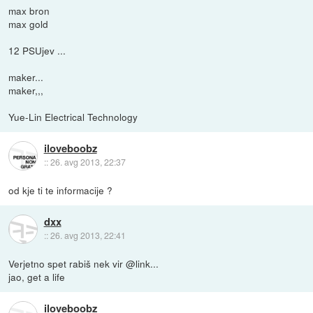
max bron
max gold
12 PSUjev ...
maker...
maker,,,
Yue-Lin Electrical Technology
iloveboobz
::
26. avg 2013, 22:37
od kje ti te informacije ?
dxx
::
26. avg 2013, 22:41
Verjetno spet rabiš nek vir @link...
jao, get a life
iloveboobz