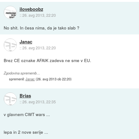
iloveboobz
::
26. avg 2013, 22:20
No shit. In česa nima, da je tako slab ?
Janac
::
26. avg 2013, 22:20
Brez CE oznake AFAIK zadeva ne sme v EU.
Zgodovina sprememb…
spremenil:
Janac
(
26. avg 2013 ob 22:20
)
Brias
::
26. avg 2013, 22:35
v glavnem CWT wars ...
lepa in 2 nove serije ...