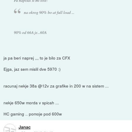
Pa napisal si mi tole:
na okrog 90% bo at full load ...
90% od 66A je...60A
ja pa beri naprej ,,, to je bilo za CFX
Ejga, jaz sem mislil dve 5970 :)
racunaj nekje 38a @12v za grafike in 200 w na sistem ...
nekje 650w morda v spicah ...
HC gaming .. pomoje pod 600w
Janac