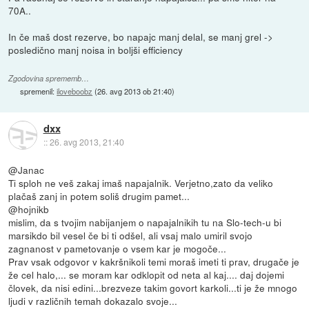
70A..
In če maš dost rezerve, bo napajc manj delal, se manj grel ->
posledično manj noisa in boljši efficiency
Zgodovina sprememb…
spremenil:
iloveboobz
(
26. avg 2013 ob 21:40
)
dxx
::
26. avg 2013, 21:40
@Janac
Ti sploh ne veš zakaj imaš napajalnik. Verjetno,zato da veliko
plačaš zanj in potem soliš drugim pamet...
@hojnikb
mislim, da s tvojim nabijanjem o napajalnikih tu na Slo-tech-u bi
marsikdo bil vesel če bi ti odšel, ali vsaj malo umiril svojo
zagnanost v pametovanje o vsem kar je mogoče...
Prav vsak odgovor v kakršnikoli temi moraš imeti ti prav, drugače je
že cel halo,... se moram kar odklopit od neta al kaj.... daj dojemi
človek, da nisi edini...brezveze takim govort karkoli...ti je že mnogo
ljudi v različnih temah dokazalo svoje...