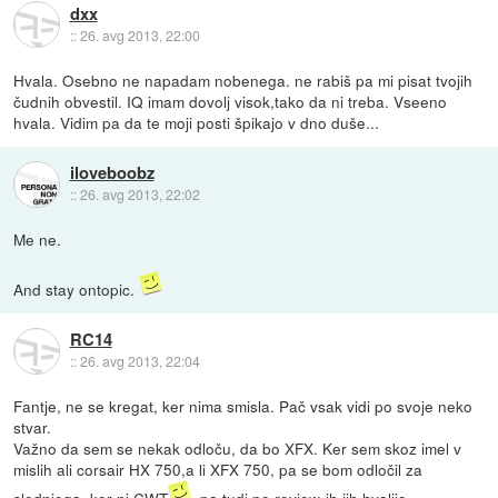
dxx
::
26. avg 2013, 22:00
Hvala. Osebno ne napadam nobenega. ne rabiš pa mi pisat tvojih
čudnih obvestil. IQ imam dovolj visok,tako da ni treba. Vseeno
hvala. Vidim pa da te moji posti špikajo v dno duše...
iloveboobz
::
26. avg 2013, 22:02
Me ne.
And stay ontopic.
RC14
::
26. avg 2013, 22:04
Fantje, ne se kregat, ker nima smisla. Pač vsak vidi po svoje neko
stvar.
Važno da sem se nekak odloču, da bo XFX. Ker sem skoz imel v
mislih ali corsair HX 750,a li XFX 750, pa se bom odločil za
slednjega, ker ni CWT
, pa tudi po review-ih jih hvalijo.