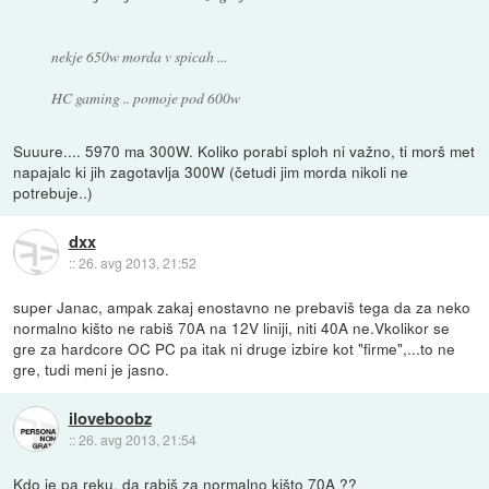
nekje 650w morda v spicah ...
HC gaming .. pomoje pod 600w
Suuure.... 5970 ma 300W. Koliko porabi sploh ni važno, ti morš met
napajalc ki jih zagotavlja 300W (četudi jim morda nikoli ne
potrebuje..)
dxx
::
26. avg 2013, 21:52
super Janac, ampak zakaj enostavno ne prebaviš tega da za neko
normalno kišto ne rabiš 70A na 12V liniji, niti 40A ne.Vkolikor se
gre za hardcore OC PC pa itak ni druge izbire kot "firme",...to ne
gre, tudi meni je jasno.
iloveboobz
::
26. avg 2013, 21:54
Kdo je pa reku, da rabiš za normalno kišto 70A ??