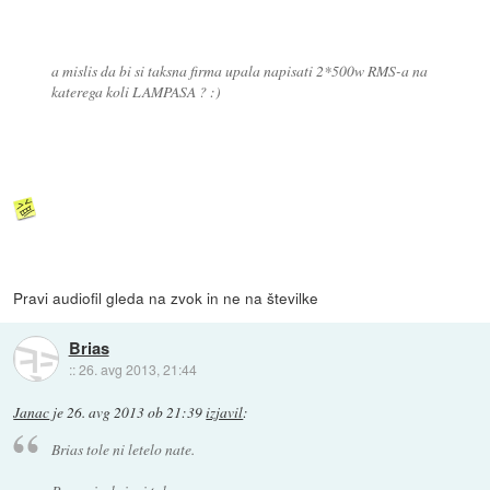
a mislis da bi si taksna firma upala napisati 2*500w RMS-a na
katerega koli LAMPASA ? :)
Pravi audiofil gleda na zvok in ne na številke
Brias
::
26. avg 2013, 21:44
Janac
je
26. avg 2013 ob 21:39
izjavil
:
Brias tole ni letelo nate.