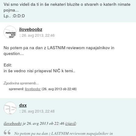
Vsi smo videli da ti in še nekateri bluzite o stvareh o katerih nimate
pojma...
Lp.. :D:D:D
iloveboobz
::
26. avg 2013, 22:46
No potem pa na dan z LASTNIM reviewom napajalnikov in
question...
Edit:
in še vedno nisi prispeval NIČ k temi..
Zgodovina sprememb…
spremenil:
iloveboobz
(
26. avg 2013 ob 22:48
)
dxx
::
26. avg 2013, 22:48
iloveboobz
je
26. avg 2013 ob 22:46
izjavil
:
No potem pa na dan z LASTNIM reviewom napajalnikov in