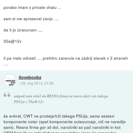
porabo imam v private chatu ...
sam si me spraseval zanjo ....
da ti jo izracunam .,,,
50a@12v
ti pa malo odrasti .... prehitro zarencis na zadnji stavek v 2 straneh
....
iloveboobz
::
26. avg 2013, 21:38
ampak sem rekel da RESNA firma ne mora dati ven takega
PSUja z 70a@12v
še enkrat, CWT ne prodaja/trži takega PSUja, samo sestavi
komponente noter (spet komponente outsourcajo, nič ne naredijo
sami). Resna firma gor ali dol, naročniki so pač naročniki in kot
OEM firmi jih ne rabi skrbet za reputation (razn če generalno