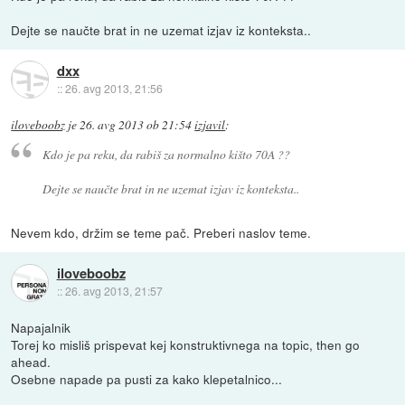
Dejte se naučte brat in ne uzemat izjav iz konteksta..
dxx
::
26. avg 2013, 21:56
iloveboobz
je
26. avg 2013 ob 21:54
izjavil
:
Kdo je pa reku, da rabiš za normalno kišto 70A ??
Dejte se naučte brat in ne uzemat izjav iz konteksta..
Nevem kdo, držim se teme pač. Preberi naslov teme.
iloveboobz
::
26. avg 2013, 21:57
Napajalnik
Torej ko misliš prispevat kej konstruktivnega na topic, then go
ahead.
Osebne napade pa pusti za kako klepetalnico...