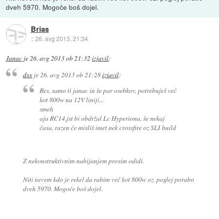
dveh 5970. Mogoče boš dojel.
Brias
::
26. avg 2013, 21:34
Janac
je
26. avg 2013 ob 21:32
izjavil
:
dxx
je
26. avg 2013 ob 21:28
izjavil
:
Res, samo ti janac in še par osebkov, potrebuješ več
kot 800w na 12V liniji...
smeh
aja RC14,jst bi obdržal Lc Hyperiona, še nekaj
časa, razen če misliš imet nek crossfire oz SLI build
Z nekonstruktivnim nabijanjem prosim odidi.
Niti nevem kdo je rekel da rabim več kot 800w oz. poglej porabo
dveh 5970. Mogoče boš dojel.