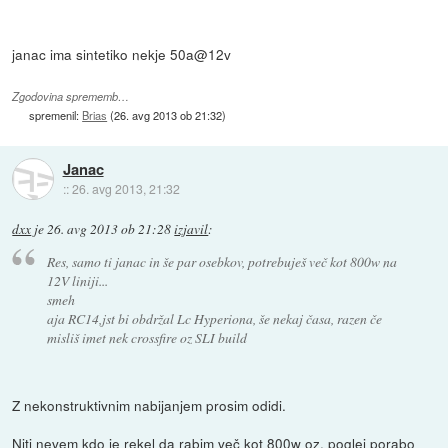
janac ima sintetiko nekje 50a@12v
Zgodovina sprememb…
spremenil:
Brias
(
26. avg 2013 ob 21:32
)
Janac
::
26. avg 2013, 21:32
dxx
je
26. avg 2013 ob 21:28
izjavil
:
Res, samo ti janac in še par osebkov, potrebuješ več kot 800w na
12V liniji...
smeh
aja RC14,jst bi obdržal Lc Hyperiona, še nekaj časa, razen če
misliš imet nek crossfire oz SLI build
Z nekonstruktivnim nabijanjem prosim odidi.
Niti nevem kdo je rekel da rabim več kot 800w oz. poglej porabo