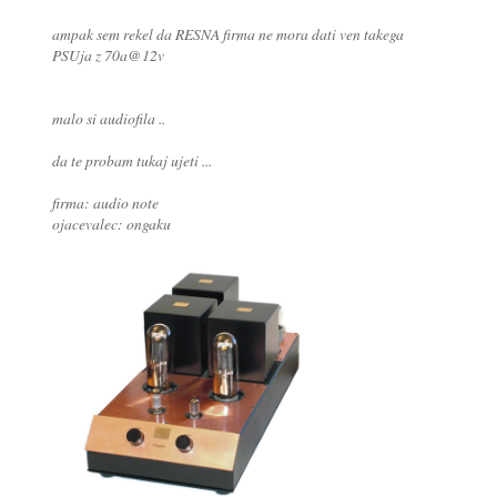
ampak sem rekel da RESNA firma ne mora dati ven takega
PSUja z 70a@12v
malo si audiofila ..
da te probam tukaj ujeti ...
firma: audio note
ojacevalec: ongaku