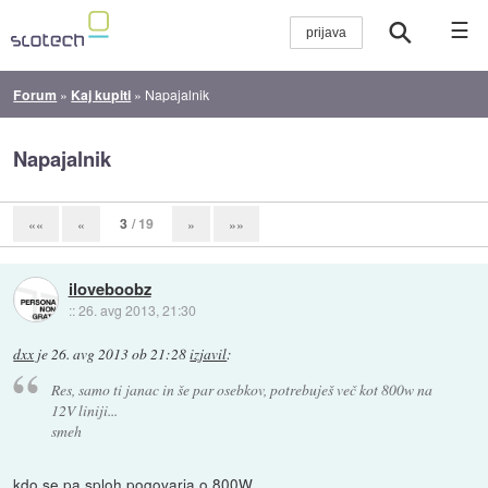
☰
Forum
»
Kaj kupiti
»
Napajalnik
Napajalnik
3
/ 19
««
«
»
»»
iloveboobz
::
26. avg 2013, 21:30
dxx
je
26. avg 2013 ob 21:28
izjavil
:
Res, samo ti janac in še par osebkov, potrebuješ več kot 800w na
12V liniji...
smeh
kdo se pa sploh pogovarja o 800W..