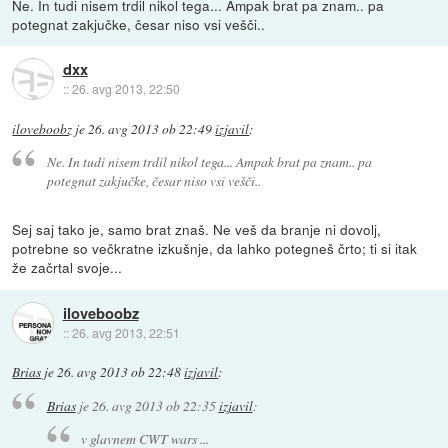
Ne. In tudi nisem trdil nikol tega... Ampak brat pa znam.. pa
potegnat zakjučke, česar niso vsi vešči..
dxx
::
26. avg 2013, 22:50
iloveboobz
je
26. avg 2013 ob 22:49
izjavil
:
Ne. In tudi nisem trdil nikol tega... Ampak brat pa znam.. pa
potegnat zakjučke, česar niso vsi vešči..
Sej saj tako je, samo brat znaš. Ne veš da branje ni dovolj,
potrebne so večkratne izkušnje, da lahko potegneš črto; ti si itak
že začrtal svoje...
iloveboobz
::
26. avg 2013, 22:51
Brias
je
26. avg 2013 ob 22:48
izjavil
:
Brias
je
26. avg 2013 ob 22:35
izjavil
:
v glavnem CWT wars ...