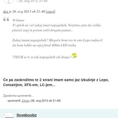
::
26. avg 2013, 21:48
dxx
je
26. avg 2013 ob 21:40
izjavil
:
@Janac
Ti sploh ne veš zakaj imaš napajalnik. Verjetno,zato da veliko
plačaš zanj in potem soliš drugim pamet...
Zakaj imam napajalnik? Mogoče bom res še eno Lepo nabavil
da bom lahko na njej fural 400m LED traku.
75EUR se ti za tak napajalnik zdi drago?
Če pa zaokrožimo te 2 strani imam samo jaz izkušnje z Lepo,
Corsairjem, XFX-em, LC-jem...
Zgodovina sprememb…
spremenil:
Janac
(
26. avg 2013 ob 21:49
)
iloveboobz