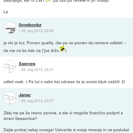
Lp
iloveboobz
::
26. avg 2013, 22:06
ja xfx je kul. Proven quality. (še pa ne pomen da nemore odletet --
da me ne bo kdo za j*jce držu
)
Xserces
::
26. avg 2013, 22:07
odleti vsak :) Pa tut s sabo kej odnese če je smola kljub zaščiti :D
Janac
::
26. avg 2013, 22:07
Zdaj me pa že resno zanima, a ste vi mogoče finančno podprti s
strani Seasonica?
Dajte probaj nekaj novega! Ustvarite si svoja mnenja in ne poslušat