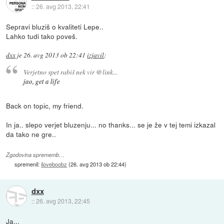
::
26. avg 2013, 22:41
Sepravi bluziš o kvaliteti Lepe..
Lahko tudi tako poveš.
dxx
je
26. avg 2013 ob 22:41
izjavil
:
Verjetno spet rabiš nek vir @link...
jao, get a life
Back on topic, my friend.
In ja.. slepo verjet bluzenju... no thanks... se je že v tej temi izkazal
da tako ne gre..
Zgodovina sprememb…
spremenil:
iloveboobz
(
26. avg 2013 ob 22:44
)
dxx
::
26. avg 2013, 22:45
Ja...