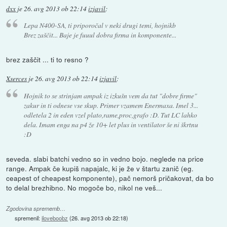
dxx
je
26. avg 2013 ob 22:14
izjavil
:
Lepa N400-SA, ti priporočal v neki drugi temi, hojnikb
Brez zaščit... Baje je fuuul dobra firma in komponente...
brez zaščit ... ti to resno ?
Xserces
je
26. avg 2013 ob 22:14
izjavil
:
Hojnik to se strinjam ampak iz izkušn vem da tut "dobre firme"
zakur in ti odnese vse skup. Primer vzamem Enermaxa. Imel 3...
odletela 2 in eden vzel plato,rame,proc,grafo :D. Tut LC lahko
dela. Imam enga na p4 že 10+ let plus in ventilator še ni škrtnu
:D
seveda. slabi batchi vedno so in vedno bojo. neglede na price
range. Ampak če kupiš napajalc, ki je že v štartu zanič (eg.
ceapest of cheapest komponente), pač nemorš pričakovat, da bo
to delal brezhibno. No mogoče bo, nikol ne veš...
Zgodovina sprememb…
spremenil:
iloveboobz
(
26. avg 2013 ob 22:18
)