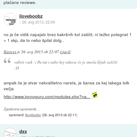
plačane reviewe.
iloveboobz
::
26. avg 2013, 22:09
no ja če vidiš napajalc brez kakršnih kol zaščit, ni težko potegnet 1
+ 1 skp, da to nebo špilal dolg..
Xserces
je
26. avg 2013 ob 22:07
izjavil
:
odleti vsak :) Pa tut s sabo kej odnese če je smola kljub zaščiti
:D
ampak če je stvar nekvalitetno nareta, je šansa za kej takega tolk
večja
http://www.jonnyguru.com/modules.php?na...
Zgodovina sprememb…
spremenil:
iloveboobz
(
26. avg 2013 ob 22:11
)
dxx