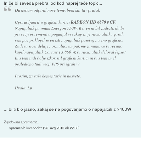
In če bi seveda prebral od kod naprej teče topic...
Da nebom odpiral nove teme, bom kar tu vprašal.
Uporabljam dve grafični kartici
RADEON HD 6870 v CF
.
Napajalnik pa imam Energon 750W. Ker en ni bil zadosti, da bi
pri večji obremenitvi poganjal vse skup in je računalnik ugašal,
sem pač priklopil še en isti napajalnik posebej na eno grafično.
Zadeva sicer deluje normalno, ampak me zanima, če bi recimo
kupil napajalnik Corsair TX 850 W, bi računalnik deloval lepše?
Bi s tem tudi bolje izkoristil grafični kartici in bi s tem imel
posledično tudi večji FPS pri igrah??
Prosim, za vaše komentarje in nasvete.
Hvala. Lp
... bi ti blo jasno, zakaj se ne pogovarjamo o napajalcih z >400W
Zgodovina sprememb…
spremenil:
iloveboobz
(
26. avg 2013 ob 22:00
)