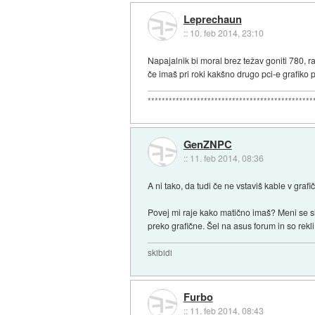
Leprechaun
::
10. feb 2014, 23:10
Napajalnik bi moral brez težav goniti 780, ra
če imaš pri roki kakšno drugo pci-e grafiko p
***********************************************
GenZNPC
::
11. feb 2014, 08:36
A ni tako, da tudi če ne vstaviš kable v graf
Povej mi raje kako matično imaš? Meni se sl
preko grafične. Šel na asus forum in so rekl
skibidi
Furbo
::
11. feb 2014, 08:43