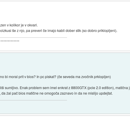
zen v kolikor je v okvari.
oizkusi še z njo, pa preveri če imajo kabli dober stik (so dobro priklopljeni).
**************
ično bi moral prit v bios? In pc piskat? (če seveda ma zvočnik prklopljen)
iši sumljivo. Enak problem sem imel enkrat z 8800GTX (pcie 2.0 edition), matična je
i, da žal pač bios matične ne omogoča zaznavo in da ne mislijo updejtat.