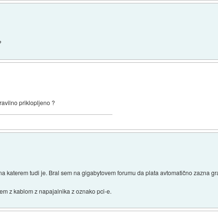
?
ravilno priklopljeno ?
 na katerem tudi je. Bral sem na gigabytovem forumu da plata avtomatično zazna gr
sem z kablom z napajalnika z oznako pci-e.