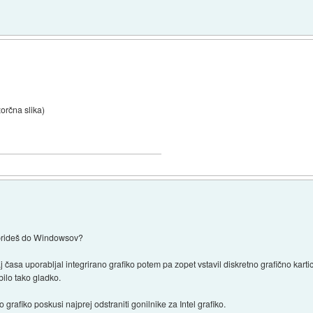
orčna slika)
n prideš do Windowsov?
j časa uporabljal integrirano grafiko potem pa zopet vstavil diskretno grafično kart
bilo tako gladko.
 grafiko poskusi najprej odstraniti gonilnike za Intel grafiko.