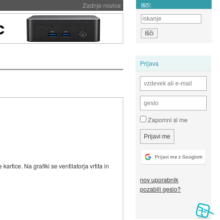
Išči:
Zadnje novice
Prijava
Zapomni si me
rtice. Na grafiki se ventilatorja vrtita in
nov uporabnik
pozabili geslo?