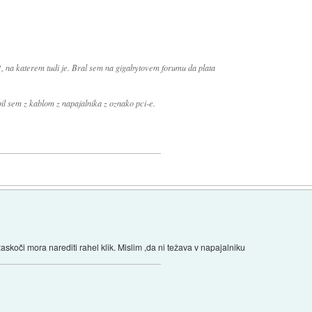
1, na katerem tudi je. Bral sem na gigabytovem forumu da plata
pil sem z kablom z napajalnika z oznako pci-e.
askoči mora narediti rahel klik. Mislim ,da ni težava v napajalniku