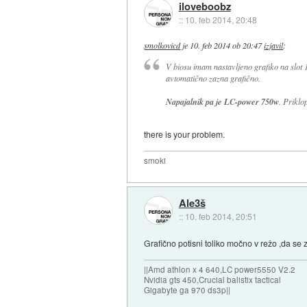
iloveboobz
::
10. feb 2014, 20:48
smolkovicd
je
10. feb 2014 ob 20:47
izjavil
:
V biosu imam nastavljeno grafiko na slot 
avtomatično zazna grafično.
Napajalnik pa je LC-power 750w
. Priklo
there is your problem.
smoki
Ale3š
::
10. feb 2014, 20:51
Grafično potisni toliko močno v režo ,da se z
||Amd athlon x 4 640,LC power5550 V2.2
Nvidia gts 450,Crucial balistix tactical
Gigabyte ga 970 ds3p||