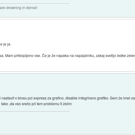
 are drowning in denial!
e je ja.
sa. Mam priklopljeno vse. Če je že napaka na napajalniku, zakaj svetijo ledke zelen
 nastavit v biosu pci express za grafino, disable integrirano grafiko. Sem že imel o
i tako ,da vso srečo pri tem problemu ti želim