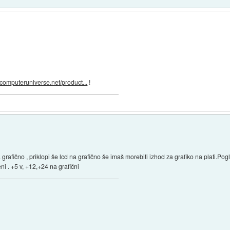
.computeruniverse.net/product...
!
rafično , priklopi še lcd na grafično še imaš morebiti izhod za grafiko na plati.Pogl
eni . +5 v, +12,+24 na grafični