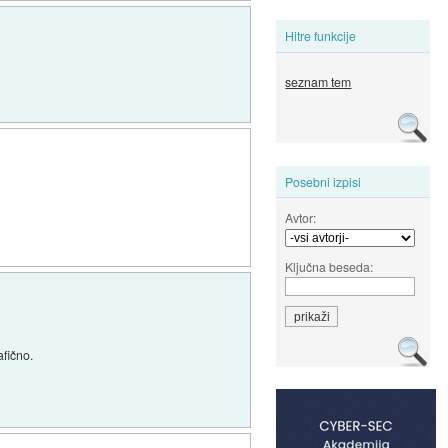
Hitre funkcije
seznam tem
Posebni izpisi
Avtor:
Ključna beseda:
afično.