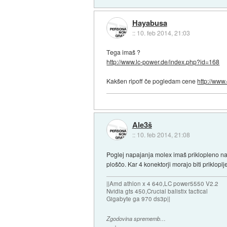
Hayabusa
::
10. feb 2014, 21:03
Tega imaš ?
http://www.lc-power.de/index.php?id=168
Kakšen ripoff če pogledam cene
http://www
Ale3š
::
10. feb 2014, 21:08
Poglej napajanja molex imaš priklopleno na g
ploščo. Kar 4 konektorji morajo biti prikloplj
||Amd athlon x 4 640,LC power5550 V2.2
Nvidia gts 450,Crucial balistix tactical
Gigabyte ga 970 ds3p||
Zgodovina sprememb…