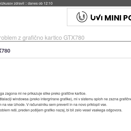
naslednji dve leti
::
danes ob 11:37
roblem z grafično kartico GTX780
X780
ga zagona mi ne prikazuje slike preko grafične kartice.
aciji windowsa (preko intergrirane grafike), mi v sistemu sploh ne zazna grafične ka
em na vse izhode. V računalniku sem preveril in na novo priklopil vse.
blem reši, preden pošljem grafiko nazaj, bi bil zelo vesel vsakega odgovora.