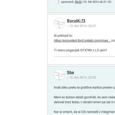
spremenil:
Ale3š
(
10. feb 2014 ob 21:12
)
BorutK-73
::
10. feb 2014, 22:07
Si priklopil to:
https://encrypted-tbn0.gstatic.com/imag...
(vz
Ti resno poganjaš GTX780 z LC-jem?
Sba
::
10. feb 2014, 22:25
Imaš sliko preko te grafične kartice prede
Meni so težavo delali gonilniki, ko sem neka
deloval brez težav, v obratni smeri pa žal ni 
Ker si omenil, da si OS namestil z integrirano