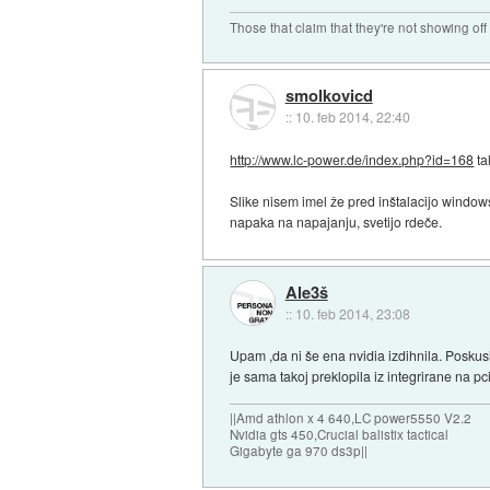
Those that claim that they're not showing off
smolkovicd
::
10. feb 2014, 22:40
http://www.lc-power.de/index.php?id=168
tal
Slike nisem imel že pred inštalacijo window
napaka na napajanju, svetijo rdeče.
Ale3š
::
10. feb 2014, 23:08
Upam ,da ni še ena nvidia izdihnila. Poskusi
je sama takoj preklopila iz integrirane na pc
||Amd athlon x 4 640,LC power5550 V2.2
Nvidia gts 450,Crucial balistix tactical
Gigabyte ga 970 ds3p||