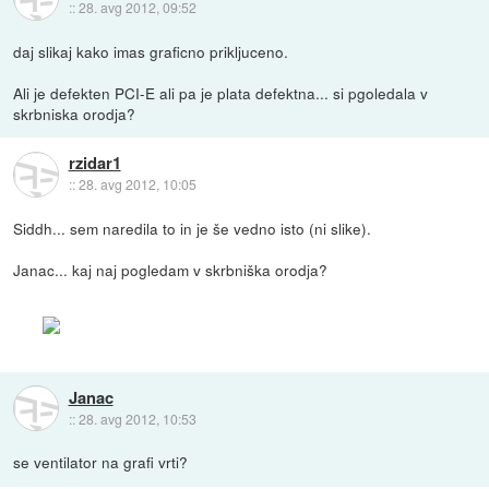
::
28. avg 2012, 09:52
daj slikaj kako imas graficno prikljuceno.
Ali je defekten PCI-E ali pa je plata defektna... si pgoledala v
skrbniska orodja?
rzidar1
::
28. avg 2012, 10:05
Siddh... sem naredila to in je še vedno isto (ni slike).
Janac... kaj naj pogledam v skrbniška orodja?
Janac
::
28. avg 2012, 10:53
se ventilator na grafi vrti?