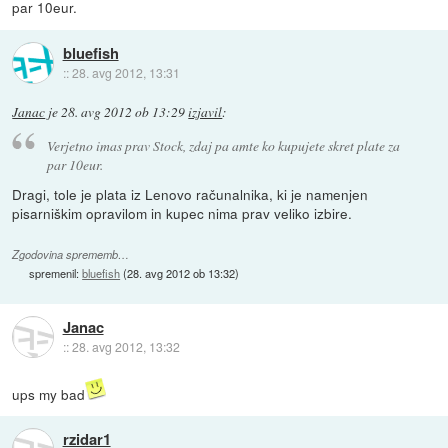
par 10eur.
bluefish
::
28. avg 2012, 13:31
Janac
je
28. avg 2012 ob 13:29
izjavil
:
Verjetno imas prav Stock, zdaj pa amte ko kupujete skret plate za
par 10eur.
Dragi, tole je plata iz Lenovo računalnika, ki je namenjen
pisarniškim opravilom in kupec nima prav veliko izbire.
Zgodovina sprememb…
spremenil:
bluefish
(
28. avg 2012 ob 13:32
)
Janac
::
28. avg 2012, 13:32
ups my bad
rzidar1