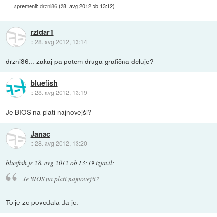
spremenil:
drzni86
(
28. avg 2012 ob 13:12
)
rzidar1
::
28. avg 2012, 13:14
drzni86... zakaj pa potem druga grafična deluje?
bluefish
::
28. avg 2012, 13:19
Je BIOS na plati najnovejši?
Janac
::
28. avg 2012, 13:20
bluefish
je
28. avg 2012 ob 13:19
izjavil
:
Je BIOS na plati najnovejši?
To je ze povedala da je.