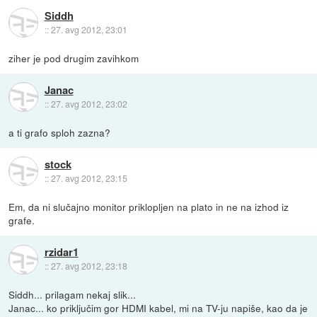
Siddh
::
27. avg 2012, 23:01
ziher je pod drugim zavihkom
Janac
::
27. avg 2012, 23:02
a ti grafo sploh zazna?
stock
::
27. avg 2012, 23:15
Em, da ni slučajno monitor priklopljen na plato in ne na izhod iz
grafe.
rzidar1
::
27. avg 2012, 23:18
Siddh... prilagam nekaj slik...
Janac... ko priključim gor HDMI kabel, mi na TV-ju napiše, kao da je