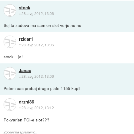
stock
::
28. avg 2012, 13:06
Sej ta zadeva ma sam en slot verjetno ne.
rzidar1
::
28. avg 2012, 13:06
stock... ja!
Janac
::
28. avg 2012, 13:06
Potem pac probaj drugo plato 1155 kupit.
drzni86
::
28. avg 2012, 13:12
Pokvarjen PCI-e slot???
Zgodovina sprememb…