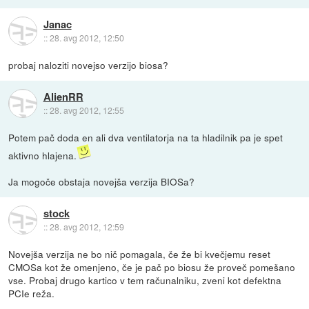
Janac
::
28. avg 2012, 12:50
probaj naloziti novejso verzijo biosa?
AlienRR
::
28. avg 2012, 12:55
Potem pač doda en ali dva ventilatorja na ta hladilnik pa je spet
aktivno hlajena.
Ja mogoče obstaja novejša verzija BIOSa?
stock
::
28. avg 2012, 12:59
Novejša verzija ne bo nič pomagala, če že bi kvečjemu reset
CMOSa kot že omenjeno, če je pač po biosu že proveč pomešano
vse. Probaj drugo kartico v tem računalniku, zveni kot defektna
PCIe reža.