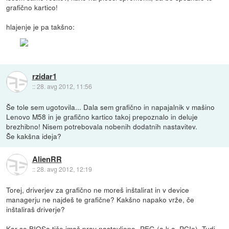
grafično kartico!
hlajenje je pa takšno:
rzidar1
::
28. avg 2012, 11:56
Še tole sem ugotovila... Dala sem grafično in napajalnik v mašino
Lenovo M58 in je grafično kartico takoj prepoznalo in deluje
brezhibno! Nisem potrebovala nobenih dodatnih nastavitev.
Še kakšna ideja?
AlienRR
::
28. avg 2012, 12:19
Torej, driverjev za grafično ne moreš inštalirat in v device
managerju ne najdeš te grafične? Kakšno napako vrže, če
inštaliraš driverje?
Kar se BIOSa tiče imaš prav nastavljeno -PEG (a.k.a. PCIe). Tudi