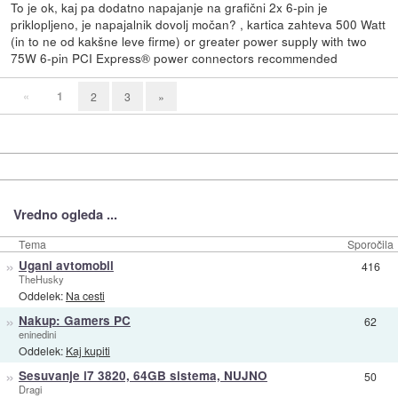
To je ok, kaj pa dodatno napajanje na grafični 2x 6-pin je
priklopljeno, je napajalnik dovolj močan? , kartica zahteva 500 Watt
(in to ne od kakšne leve firme) or greater power supply with two
75W 6-pin PCI Express® power connectors recommended
«
1
2
3
»
Vredno ogleda ...
Tema
Sporočila
»
Ugani avtomobil
416
TheHusky
Oddelek:
Na cesti
»
Nakup: Gamers PC
62
eninedini
Oddelek:
Kaj kupiti
»
Sesuvanje i7 3820, 64GB sistema, NUJNO
50
Dragi