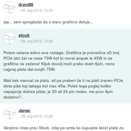
drzni86
::
28. avg 2012, 13:23
aja... sem spregledal da s staro grafično deluje...
stock
::
28. avg 2012, 13:28
Potem ostane edino ena razlaga. Grafična je premočna xD tvoj
PCIe slot žal ne nese 75W kot bi moral ampak le 45W in se
grafična ne zažene! Kljub dovolj moči preko dveh 6pin, mora
najprej plata dat svojih 75W.
Maš kak manual za plato, ali pa preberi če ti na plati zraven PCIe
slota piše kaj takega kot max 45w. Polek tega poglej koliko
napajanja dobiva plata, je 20 ali 24 pin molex, ma proc 4pin
dodatno?..
Janac
::
28. avg 2012, 13:29
Verjetno imas prav Stock, zdaj pa amte ko kupujete skret plate za