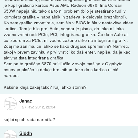
je kupil grafično kartico Asus AMD Radeon 6870. Ima Corsair
650W napajalnik, tako da to ni problem (bilo je stestirano tudi v
kompletu grafika + napajalnik in zadeva je delovala brezhibno!).
Ko sem grafiko zmontirala, sem šla v BIOS in šla v nastavitve video
kartice. Tam je bilo prej Auto, vendar je pisalo, da tako ali tako
vzame vrstni red: PCIe, PCI, integrirana grafika. Če dam Auto ali
če izberem za PCIe, mi vedno zažene sliko na integrirani grafiki.
Zdaj me zanima, če lahko še kako drugače spremenim? Namreč,
takoj v prvem zavihku v prvi vrstici ko daš enter, napiše, da je kao
aktivna tista integrirana grafika.
Sem pa to grafično 6870 priključila v svojo mašino z Gigabyte
osnovno ploščo in deluje brezhibno, tako da s kartico ni nič
narobe.
Kakšna ideja zakaj tako? Kaj lahko storim?
Janac
::
27. avg 2012, 22:34
kaj bi sploh rada naredila?
Siddh