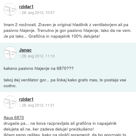
rzidar1
::
28. avg 2012, 10:57
Imam 2 možnosti. Zraven je original hladilnik z ventilatorjem ali pa
pasivno hlajenje. Trenutno je gor pasivno hlajenje, tako da ne vem.
Je pa tako... Grafična in napajalnik 100% delujeta!
Janac
::
28. avg 2012, 11:10
kaksno pasivno hlajenje na 6870???
takoj dej ventilator gor... pa linkaj kako grafo mas, to postaja vse
cudno.
rzidar1
::
28. avg 2012, 11:31
Asus 6870
drugače pa... ne bova razpravljala ali grafična in napajalnik
delujeta ali ne, ker zadeva deluje! preizkušeno!
iščem samo rešitev, kako na plošči spremenit, da bo spoznalo to