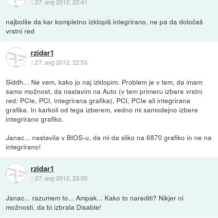
::
27. avg 2012, 22:41
najbolše da kar kompletno izklopiš integrirano, ne pa da določaš
vrstni red
rzidar1
::
27. avg 2012, 22:53
Siddh... Ne vem, kako jo naj izklopim. Problem je v tem, da imam
samo možnost, da nastavim na Auto (v tem primeru izbere vrstni
red: PCIe, PCI, integrirana grafika), PCI, PCIe ali integrirana
grafika. In karkoli od tega izberem, vedno mi samodejno izbere
integrirano grafiko.
Janac... nastavila v BIOS-u, da mi da sliko na 6870 grafiko in ne na
integrirano!
rzidar1
::
27. avg 2012, 23:00
Janac... razumem to... Ampak... Kako to narediti? Nikjer ni
možnosti, da bi izbrala Disable!