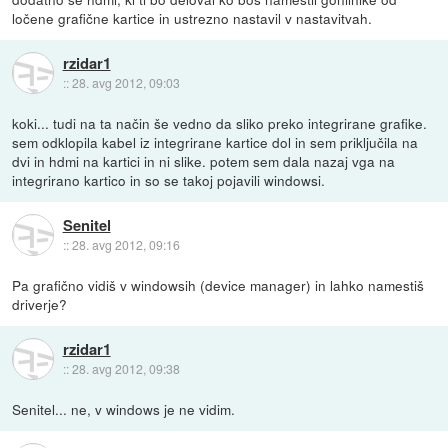
ločene grafične kartice in ustrezno nastavil v nastavitvah.
rzidar1
::
28. avg 2012, 09:03
koki... tudi na ta način še vedno da sliko preko integrirane grafike.
sem odklopila kabel iz integrirane kartice dol in sem priključila na
dvi in hdmi na kartici in ni slike. potem sem dala nazaj vga na
integrirano kartico in so se takoj pojavili windowsi.
Senitel
::
28. avg 2012, 09:16
Pa grafično vidiš v windowsih (device manager) in lahko namestiš
driverje?
rzidar1
::
28. avg 2012, 09:38
Senitel... ne, v windows je ne vidim.