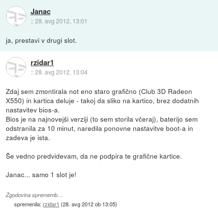
Janac
::
28. avg 2012, 13:01
ja, prestavi v drugi slot.
rzidar1
::
28. avg 2012, 13:04
Zdaj sem zmontirala not eno staro grafično (Club 3D Radeon
X550) in kartica deluje - takoj da sliko na kartico, brez dodatnih
nastavitev bios-a.
Bios je na najnovejši verziji (to sem storila včeraj), baterijo sem
odstranila za 10 minut, naredila ponovne nastavitve boot-a in
zadeva je ista.
Še vedno predvidevam, da ne podpira te grafične kartice.
Janac... samo 1 slot je!
Zgodovina sprememb…
spremenila:
rzidar1
(
28. avg 2012 ob 13:05
)