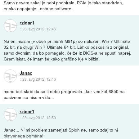
Samo nevem zakaj je nebi podpiralo, PCIe je tako standrden,
enako napajanje ..ostane software.
rzidar1
::
28. avg 2012, 12:45
Na eni mašini (v obeh primerih M91p) so naloženi Win 7 Ultimate
32 bit, na drugi Win 7 Ultimate 64 bit. Lahko poskusim z original,
samo dvomim, da bo pomagalo, če že iz BIOS-a ne spusti naprej.
Grem iskat, če imam še kako grafično kje v bližini.
Janac
::
28. avg 2012, 12:46
mene bolj skrbi da se ti nebo pregrevala...ker vec kot 6850 na
pasivnem se nisem vido...
rzidar1
::
28. avg 2012, 12:50
Janac... Ni mi problem zamenjat! Sploh ne, samo zdaj to ni
bistvenega pomena!