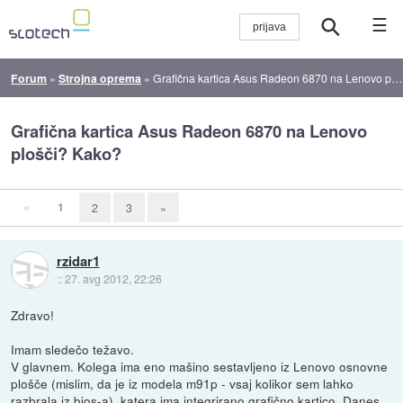
☰
Forum
»
Strojna oprema
»
Grafična kartica Asus Radeon 6870 na Lenovo plošči? Kako?
Grafična kartica Asus Radeon 6870 na Lenovo
plošči? Kako?
«
1
2
3
»
rzidar1
::
27. avg 2012, 22:26
Zdravo!
Imam sledečo težavo.
V glavnem. Kolega ima eno mašino sestavljeno iz Lenovo osnovne
plošče (mislim, da je iz modela m91p - vsaj kolikor sem lahko
razbrala iz bios-a), katera ima integrirano grafično kartico. Danes