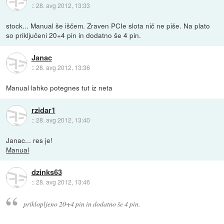
::
28. avg 2012, 13:33
stock... Manual še iščem. Zraven PCIe slota nič ne piše. Na plato
so priključeni 20+4 pin in dodatno še 4 pin.
Janac
::
28. avg 2012, 13:36
Manual lahko potegnes tut iz neta
rzidar1
::
28. avg 2012, 13:40
Janac... res je!
Manual
dzinks63
::
28. avg 2012, 13:46
priklopljeno 20+4 pin in dodatno še 4 pin.