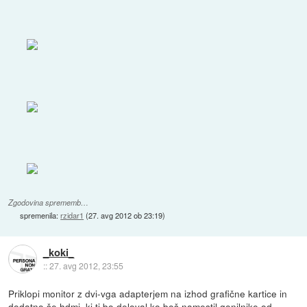
Zgodovina sprememb…
spremenila:
rzidar1
(
27. avg 2012 ob 23:19
)
_koki_
::
27. avg 2012, 23:55
Priklopi monitor z dvi-vga adapterjem na izhod grafične kartice in
dodatno še hdmi, ki ti bo deloval ko boš namestil gonilnike od