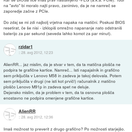
na "avto" bi moralo najti pravo, zanimivo, da je ne namreč se
zaporedje začne z PCIe.
Do zdaj se mi zdi najbolj vrjetna napaka na matični. Poskusi BIOS
resetirat, če še nisi - izklopiš omrežno napananje nato odstraniš
baterijo za par sekund (seveda lahko komot za par minut).
rzidar1
::
28. avg 2012, 12:23
AlienRR... jaz mislim, da je stvar v tem, da ta matična plošča ne
podpira te grafične kartice. Namreč... Isti napajalnik in grafično
sem priključila v Lenovo M58 in zadeva je takoj delovala. Potem
sem priključila v drugi (ne isti kot prvič!) računalnik z matično
ploščo Lenovo M91p in zadeva spet ne deluje.
Dejansko mislim, da je problem v tem, da ta osnovna plošča
enostavno ne podpira omenjene grafične kartice.
AlienRR
::
28. avg 2012, 12:36
Imaš možnost to preverit z drugo grafično? Po možnosti starjejšo.