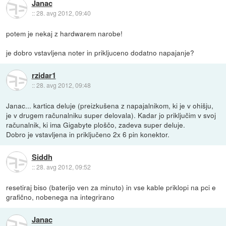
Janac
::
28. avg 2012, 09:40
potem je nekaj z hardwarem narobe!
je dobro vstavljena noter in prikljuceno dodatno napajanje?
rzidar1
::
28. avg 2012, 09:48
Janac... kartica deluje (preizkušena z napajalnikom, ki je v ohišju,
je v drugem računalniku super delovala). Kadar jo priključim v svoj
računalnik, ki ima Gigabyte ploščo, zadeva super deluje.
Dobro je vstavljena in priključeno 2x 6 pin konektor.
Siddh
::
28. avg 2012, 09:52
resetiraj biso (baterijo ven za minuto) in vse kable priklopi na pci e
grafično, nobenega na integrirano
Janac