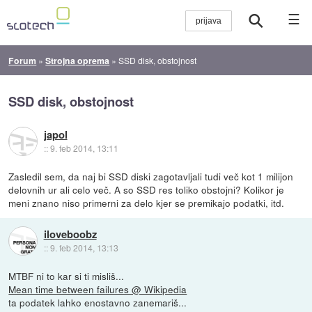
☰
Forum
»
Strojna oprema
»
SSD disk, obstojnost
SSD disk, obstojnost
japol
::
9. feb 2014, 13:11
Zasledil sem, da naj bi SSD diski zagotavljali tudi več kot 1 milijon
delovnih ur ali celo več. A so SSD res toliko obstojni? Kolikor je
meni znano niso primerni za delo kjer se premikajo podatki, itd.
iloveboobz
::
9. feb 2014, 13:13
MTBF ni to kar si ti misliš...
Mean time between failures @ Wikipedia
ta podatek lahko enostavno zanemariš...