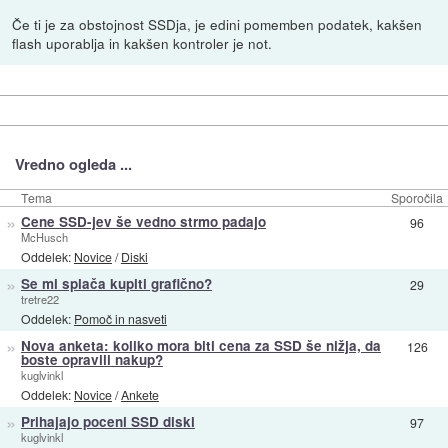
Če ti je za obstojnost SSDja, je edini pomemben podatek, kakšen
flash uporablja in kakšen kontroler je not.
Vredno ogleda ...
Tema
Sporočila
»
Cene SSD-jev še vedno strmo padajo
96
McHusch
Oddelek:
Novice
/
Diski
»
Se mi splača kupiti grafično?
29
tretre22
Oddelek:
Pomoč in nasveti
»
Nova anketa: koliko mora biti cena za SSD še nižja, da
126
boste opravili nakup?
kuglvinkl
Oddelek:
Novice
/
Ankete
»
Prihajajo poceni SSD diski
97
kuglvinkl