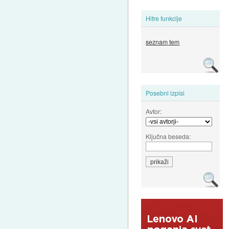
Hitre funkcije
seznam tem
Posebni izpisi
Avtor:
Ključna beseda: