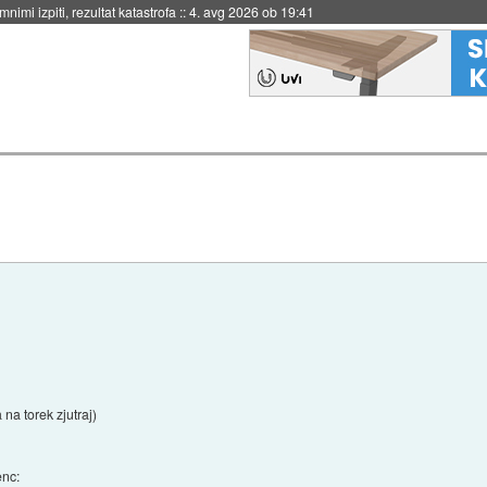
nimi izpiti, rezultat katastrofa
::
4. avg 2026 ob 19:41
 na torek zjutraj)
enc: