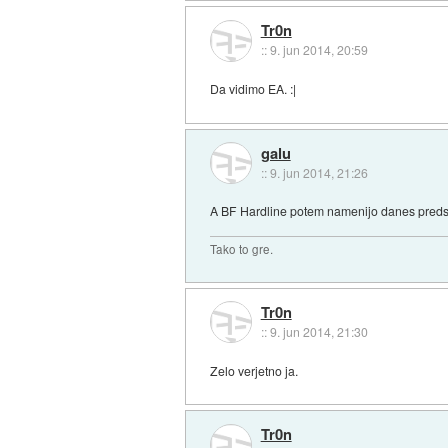
Tr0n
::
9. jun 2014, 20:59
Da vidimo EA. :|
galu
::
9. jun 2014, 21:26
A BF Hardline potem namenijo danes predst
Tako to gre.
Tr0n
::
9. jun 2014, 21:30
Zelo verjetno ja.
Tr0n