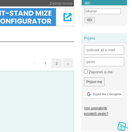
Išči:
Zadnje novice
Prijava
«
1
2
»
Zapomni si me
nov uporabnik
pozabili geslo?