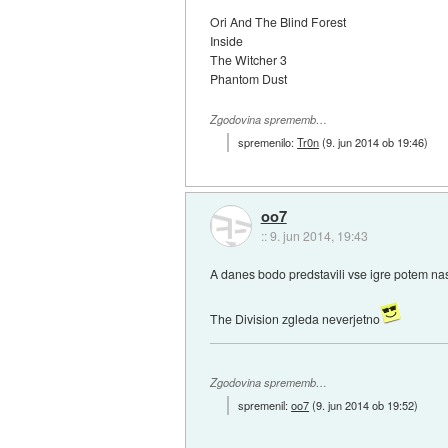
Ori And The Blind Forest
Inside
The Witcher 3
Phantom Dust
Zgodovina sprememb…
spremenilo:
Tr0n
(
9. jun 2014 ob 19:46
)
oo7
::
9. jun 2014, 19:43
A danes bodo predstavili vse igre potem nas
The Division zgleda neverjetno
Zgodovina sprememb…
spremenil:
oo7
(
9. jun 2014 ob 19:52
)