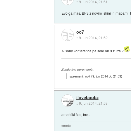
::
9. jun 2014, 21:51
Evo ga mas. BF3 z novimi skini in mapami. 
oo7
::
9. jun 2014, 21:52
A Sony konferenca pa šele ob 3 zutraj?
Zgodovina sprememb…
spremenil:
oo7
(
9. jun 2014 ob 21:53
)
iloveboobz
::
9. jun 2014, 21:53
ameriški čas, bro..
smoki