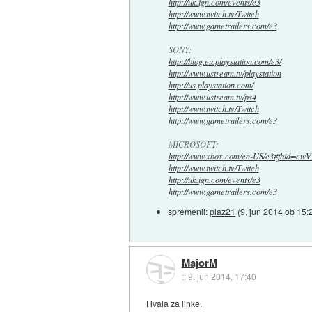
http://uk.ign.com/events/e3
http://www.twitch.tv/Twitch
http://www.gametrailers.com/e3
SONY:
http://blog.eu.playstation.com/e3/
http://www.ustream.tv/playstation
http://us.playstation.com/
http://www.ustream.tv/ps4
http://www.twitch.tv/Twitch
http://www.gametrailers.com/e3
MICROSOFT:
http://www.xbox.com/en-US/e3#fbid=ewVF
http://www.twitch.tv/Twitch
http://uk.ign.com/events/e3
http://www.gametrailers.com/e3
spremenil:
plaz21
(
9. jun 2014 ob 15:
MajorM
::
9. jun 2014, 17:40
Hvala za linke.