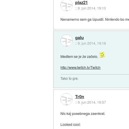
plaz21
::
9. jun 2014, 19:10
Nenamerno sem ga izpustil. Nintendo bo mel 
galu
::
9. jun 2014, 19:16
Medtem se je že začelo.
http://www.twitch.tv/Twitch
Tako to gre.
Tr0n
::
9. jun 2014, 19:37
Nic kaj posebnega zaenkrat.
Looked cool: