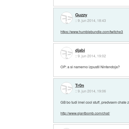
Guzzy
::
9. jun 2014, 18:43
https://www.humblebundle.com/twitche3
djabi
::
9. jun 2014, 19:02
OP: a si namerno izpustil Nintendoja?
Tr0n
::
9. jun 2014, 19:06
GB bo tudi imel cool stuff, predvsem chate z r
http://www.giantbomb.com/chat/