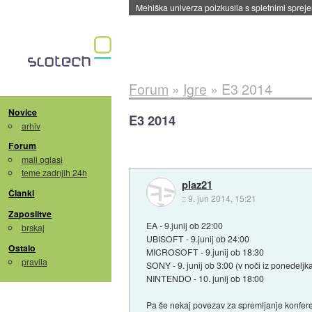
Mehiška univerza poizkusila s spletnimi sprejem
Forum
»
Igre
»
E3 2014
Novice
E3 2014
arhiv
Forum
mali oglasi
teme zadnjih 24h
plaz21
Članki
::
9. jun 2014, 15:21
Zaposlitve
EA - 9.junij ob 22:00
brskaj
UBISOFT - 9.junij ob 24:00
Ostalo
MICROSOFT - 9.junij ob 18:30
pravila
SONY - 9. junij ob 3:00 (v noči iz ponedeljka
NINTENDO - 10. junij ob 18:00
Pa še nekaj povezav za spremljanje konfer