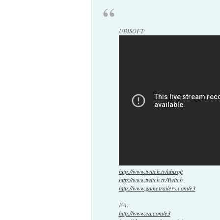
UBISOFT:
http://www.twitch.tv/ubisoft
http://www.twitch.tv/Twitch
http://www.gametrailers.com/e3
EA:
http://www.ea.com/e3