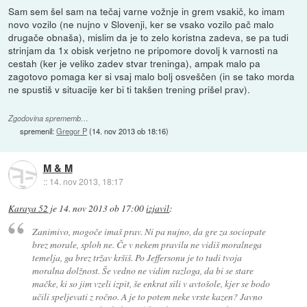
Sam sem šel sam na tečaj varne vožnje in grem vsakič, ko imam
novo vozilo (ne nujno v Slovenji, ker se vsako vozilo pač malo
drugače obnaša), mislim da je to zelo koristna zadeva, se pa tudi
strinjam da 1x obisk verjetno ne pripomore dovolj k varnosti na
cestah (ker je veliko zadev stvar treninga), ampak malo pa
zagotovo pomaga ker si vsaj malo bolj osveščen (in se tako morda
ne spustiš v situacije ker bi ti takšen trening prišel prav).
Zgodovina sprememb…
spremenil:
Gregor P
(
14. nov 2013 ob 18:16
)
M & M
::
14. nov 2013, 18:17
Karaya 52
je
14. nov 2013 ob 17:00
izjavil
:
Zanimivo, mogoče imaš prav. Ni pa nujno, da gre za sociopate
brez morale, sploh ne. Če v nekem pravilu ne vidiš moralnega
temelja, ga brez tržav kršiš. Po Jeffersonu je to tudi tvoja
moralna dolžnost. Še vedno ne vidim razloga, da bi se stare
mačke, ki so jim vzeli izpit, še enkrat sili v avtošole, kjer se bodo
učili speljevati z ročno. A je to potem neke vrste kazen? Javno