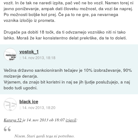
vozit. In če tak ne naredi izpita, pač več ne bo vozil. Namen torej ni
javno poniževanje, ampak dati človeku možnost, da vozi še naprej.
Po možnosti boljše kot prej. Če pa to ne gre, pa nevarnega
voznika izločijo iz prometa.
Drugače pa dobiti 18 točk, da ti odvzamejo vozniško niti ni tako
lahko. Moraš že kar konsistentno delat prekrške, da te to doleti.
vostok_1
::
14. nov 2013, 18:18
Večina državno sankcioniranih tečajev je 10% izobraževanje, 90%
molzenje denarja.
Vrjamem, da znajo bit koristni in naj se jih ljudje poslužujejo, a naj
bodo tudi ugodni.
black ice
::
14. nov 2013, 18:20
Karaya 52
je
14. nov 2013 ob 18:07
izjavil
:
Nisem. Stari gardi tega ni potrebno.