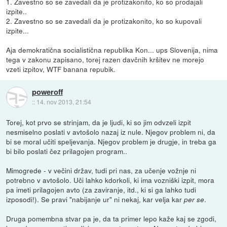
1. Zavestno so se zavedali da je protizakonito, ko so prodajali
izpite..
2. Zavestno so se zavedali da je protizakonito, ko so kupovali
izpite...
Aja demokratična socialistična republika Kon... ups Slovenija, nima
tega v zakonu zapisano, torej razen davčnih kršitev ne morejo
vzeti izpitov, WTF banana repubik.
poweroff
::
14. nov 2013, 21:54
Torej, kot prvo se strinjam, da je ljudi, ki so jim odvzeli izpit
nesmiselno poslati v avtošolo nazaj iz nule. Njegov problem ni, da
bi se moral učiti speljevanja. Njegov problem je drugje, in treba ga
bi bilo poslati čez prilagojen program..
Mimogrede - v večini držav, tudi pri nas, za učenje vožnje ni
potrebno v avtošolo. Uči lahko kdorkoli, ki ima vozniški izpit, mora
pa imeti prilagojen avto (za zaviranje, itd., ki si ga lahko tudi
izposodi!). Se pravi "nabijanje ur" ni nekaj, kar velja kar
.
per se
Druga pomembna stvar pa je, da ta primer lepo kaže kaj se zgodi,