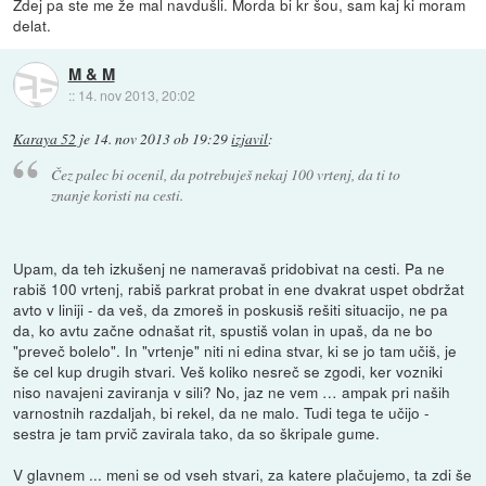
Zdej pa ste me že mal navdušli. Morda bi kr šou, sam kaj ki moram
delat.
M & M
::
14. nov 2013, 20:02
Karaya 52
je
14. nov 2013 ob 19:29
izjavil
:
Čez palec bi ocenil, da potrebuješ nekaj 100 vrtenj, da ti to
znanje koristi na cesti.
Upam, da teh izkušenj ne nameravaš pridobivat na cesti. Pa ne
rabiš 100 vrtenj, rabiš parkrat probat in ene dvakrat uspet obdržat
avto v liniji - da veš, da zmoreš in poskusiš rešiti situacijo, ne pa
da, ko avtu začne odnašat rit, spustiš volan in upaš, da ne bo
"preveč bolelo". In "vrtenje" niti ni edina stvar, ki se jo tam učiš, je
še cel kup drugih stvari. Veš koliko nesreč se zgodi, ker vozniki
niso navajeni zaviranja v sili? No, jaz ne vem … ampak pri naših
varnostnih razdaljah, bi rekel, da ne malo. Tudi tega te učijo -
sestra je tam prvič zavirala tako, da so škripale gume.
V glavnem ... meni se od vseh stvari, za katere plačujemo, ta zdi še