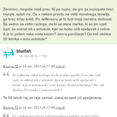
Zanimivo, mogoče imaš prav. Ni pa nujno, da gre za sociopate brez
morale, sploh ne. Če v nekem pravilu ne vidiš moralnega temelja,
ga brez tržav kršiš. Po Jeffersonu je to tudi tvoja moralna dolžnost.
Še vedno ne vidim razloga, da bi se stare mačke, ki so jim vzeli
izpit, še enkrat sili v avtošole, kjer se bodo učili speljevati z ročno.
A je to potem neke vrste kazen? Javno ponižanje? Da vidi okolica
50 letnika v avtu avtošole?
bluefish
::
14. nov 2013, 17:02
Karaya 52
je
14. nov 2013 ob 17:00
izjavil
:
Še vedno ne vidim razloga, da bi se stare mačke, ki so jim vzeli
izpit, še enkrat sili v avtošole, kjer se bodo učili speljevati z
ročno. A je to potem neke vrste kazen? Javno ponižanje? Da vidi
okolica 50 letnika v avtu avtošole?
Ta 50-letnik naj se raje zamisli, zakaj se spet uči speljevanja.
Karaya 52
je
14. nov 2013 ob 17:00
izjavil
:
Če v nekem pravilu ne vidiš moralnega temelja, ga brez tržav