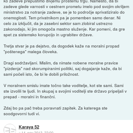
ko zadeve prepustimo divjemu prostemu trgu. Namesto, da bi
zadeve glede varnosti v cestnem prometu imelo pod svojim okriljem
ministrstvo za notranje zadeve, se je to področje sprivatiziralo do
onemoglosti. Tem privatnikom pa je pomemben samo denar. Ni
celo za izključit, da je zasebni sektor sam zlobiral ustrezno
zakonodajo, ki jim omogoča mastno služenje. Kar pomeni, da gre
spet za sistemsko korupcijo in ugrabitev države.
Tretja stvar je pa dejstvo, da dogodek kaže na moralni propad
"poštenega" malega človeka.
Dragi sodržavljani. Mislim, da nimate nobene moralne pravice
"pizdenja" nad skorumpiranimi politiki, saj dogajanje kaže, da bi
sami počeli isto, če bi le dobili priložnost.
V moralnem smislu imate točno take voditelje, kot ste sami. Sami
ste izvolili te ljudi. In skupaj s svojimi voditelji ste državo pripeljali v
prepad - moralni in finančni.
Zdaj bo pa pač treba poravnati zapitek. Za katerega ste
soodgovorni tudi vi.
Karaya 52
::
14. nov 2013, 22:00