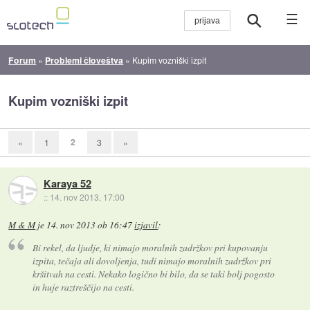
☰
Forum
»
Problemi človeštva
»
Kupim vozniški izpit
Kupim vozniški izpit
2
«
1
3
»
Karaya 52
::
14. nov 2013, 17:00
M & M
je
14. nov 2013 ob 16:47
izjavil
:
Bi rekel, da ljudje, ki nimajo moralnih zadržkov pri kupovanju
izpita, tečaja ali dovoljenja, tudi nimajo moralnih zadržkov pri
kršitvah na cesti. Nekako logično bi bilo, da se taki bolj pogosto
in huje raztreščijo na cesti.