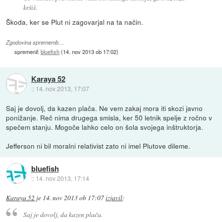
kršiš.
Škoda, ker se Plut ni zagovarjal na ta način.
Zgodovina sprememb…
spremenil:
bluefish
(
14. nov 2013 ob 17:02
)
Karaya 52
::
14. nov 2013, 17:07
Saj je dovolj, da kazen plača. Ne vem zakaj mora iti skozi javno
ponižanje. Reč nima drugega smisla, ker 50 letnik spelje z ročno v
spečem stanju. Mogoče lahko celo on šola svojega inštruktorja.
Jefferson ni bil moralni relativist zato ni imel Plutove dileme.
bluefish
::
14. nov 2013, 17:14
Karaya 52
je
14. nov 2013 ob 17:07
izjavil
:
Saj je dovolj, da kazen plača.