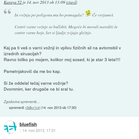
Karaya 52
je
14. nov 2013 ob 13:09
izjavil
:
In vožnja po poligonu mu bo pomagala?
Če verjameš.
Centri varne vožnje so bullshit. Mogoče bi morali narediti še
centre varne hoje, ker si ljudje zvijajo gležnje.
Kaj pa ti veš o varni vožnji in vplivu fizičnih sil na avtomobil v
izrednih siruacijah?
Ravno toliko po mojem, kolikor moj sosed, ki je star 3 leta!!!!
Pametnjakovič da me bo kap.
Si že oddelal tečaj varne vožnje?
Dvommim, ker drugače ne bi sral tu.
Zgodovina sprememb…
spremenil:
r3dkv1c4
(
14. nov 2013 ob 17:30
)
bluefish
::
14. nov 2013, 17:31