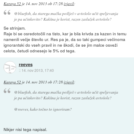
Karaya 52
je
14. nov 2013 ob 17:28
izjavil
:
@bluefish, da starega mačka pošlješ v avtošolo učit speljevanja
je pa učinkovito? Kakšna je korist, razen zaslužek avtošole?
Se strinjam.
Raje bi se osredotočili na tisto, kar je bila krivda za kazen in temu
namenili večje število ur. Res pa je, da so taki gumpeci večinoma
ignorantski do vseh pravil in ne škodi, če se jim malce osveži
celota, četudi odnesejo le 5% od tega.
reeves
::
14. nov 2013, 17:40
Karaya 52
je
14. nov 2013 ob 17:28
izjavil
:
@bluefish, da starega mačka pošlješ v avtošolo učit speljevanja
je pa učinkovito? Kakšna je korist, razen zaslužek avtošole?
@reeves, kako točno to ignoriram?
Nikjer nisi tega napisal.