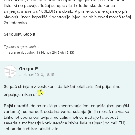
tiste, ki ne plavajo. Tečaj se opravlja 1x tedensko do konca
življenja, stane pa 100EUR na obisk. V primeru, da te ujamejo pri
plavanju izven kopališč ti odstranijo jajce, pa obiskovati moraš tečaj
2x tedensko.
Seriously. Stop it.
Zgodovina sprememb…
spremenil:
vostok_1
(
14. nov 2013 ob 18:13
)
Gregor P
::
14. nov 2013, 18:15
Se pač strinjam z vostokom, da takšni totalitaristični prijemi ne
pripeljejo nikamor
Rajši narediš, da so različna zavarovanja ipd. cenejša (bombončki
varianta), če narediš dodatna varna šolanja (in jih moraš na vsake
toliko let vedno obnavljati, če želiš imeti še nadalje ta popust -
seveda z možnostjo konkurenčne izbire šole najmanj po celi EU)
kot pa da ljudi kar prisiliš v to.