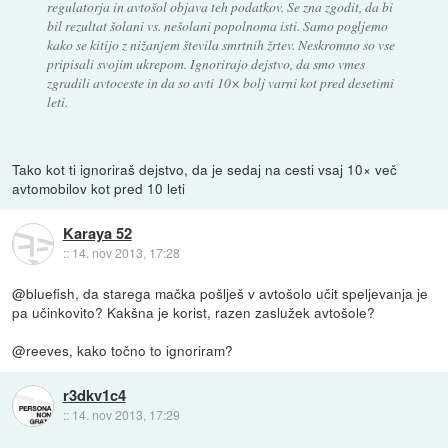
regulatorja in avtošol objava teh podatkov. Se zna zgodit, da bi
bil rezultat šolani vs. nešolani popolnoma isti. Samo pogljemo
kako se kitijo z nižanjem števila smrtnih žrtev. Neskromno so vse
pripisali svojim ukrepom. Ignorirajo dejstvo, da smo vmes
zgradili avtoceste in da so avti 10× bolj varni kot pred desetimi
leti.
Tako kot ti ignoriraš dejstvo, da je sedaj na cesti vsaj 10× več
avtomobilov kot pred 10 leti
Karaya 52
::
14. nov 2013, 17:28
@bluefish, da starega mačka pošlješ v avtošolo učit speljevanja je
pa učinkovito? Kakšna je korist, razen zaslužek avtošole?
@reeves, kako točno to ignoriram?
r3dkv1c4
::
14. nov 2013, 17:29