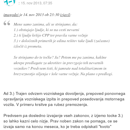
::
15. nov 2013, 07:35
imagodei
je
14. nov 2013 ob 23:30
izjavil
:
Mene samo zanima, ali se strinjamo, da:
1.) obstajajo ljudje, ki so na cesti nevarni
2.) ti ljudje kršijo CPP ter pravila varne vožnje
3.) v določenih primerih je edina rešitev take ljudi (začasno)
izločit iz prometa.
Se strinjamo do te točke? Ja? Potem me pa zanima, kakšne
ukrepe predlagate za ukrotitev in prevzgojo teh nevarnih
voznikov? Predvsem tisti, ki jamrate nad totalitarizmom in
brezveznostjo siljenja v šole varne vožnje. Na plano s predlogi.
Ad 3.) Trajen odvzem vozniskega dovoljenja, prepoved ponovnega
opravljanja vozniskega izpita in prepoved posedovanja motornega
vozila. V primeru krsitve pa rubez premozenja.
Predvsem pa dosledno izvajanje vseh zakonov, z izjemo tocke 3.)
so lahko kazni celo nizje. Prav noben zakon ne pomaga, ce se
izvaja samo na koncu meseca, ko je treba odpiskati "kvoto"