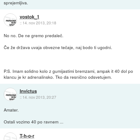
sprejemljiva.
vostok_1
::
14. nov 2013, 20:18
No no. De ne gremo predaleč.
Če že država uvaja obvezne tečaje, naj bodo ti ugodni.
P.S. Imam solidno kolo z gumijastimi bremzami, ampak it 40 dol po
klancu je kr adrenalinsko. Tko da resnično odsvetujem.
Invictus
::
14. nov 2013, 20:27
Amater.
Ostali vozimo 40 po ravnem ...
T-h-o-r