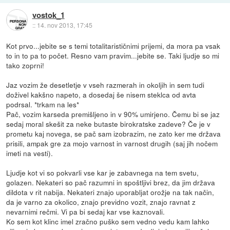
vostok_1
::
14. nov 2013, 17:45
Kot prvo...jebite se s temi totalitarističnimi prijemi, da mora pa vsak
to in to pa to počet. Resno vam pravim...jebite se. Taki ljudje so mi
tako zoprni!
Jaz vozim že desetletje v vseh razmerah in okoljih in sem tudi
doživel kakšno napeto, a dosedaj še nisem steklca od avta
podrsal. *trkam na les*
Pač, vozim karseda premišljeno in v 90% umirjeno. Čemu bi se jaz
sedaj moral skešit za neke butaste birokratske zadeve? Če je v
prometu kaj novega, se pač sam izobrazim, ne zato ker me država
prisili, ampak gre za mojo varnost in varnost drugih (saj jih nočem
imeti na vesti).
Ljudje kot vi so pokvarli vse kar je zabavnega na tem svetu,
golazen. Nekateri so pač razumni in spoštljivi brez, da jim država
dildota v rit nabija. Nekateri znajo uporabljat orožje na tak način,
da je varno za okolico, znajo previdno vozit, znajo ravnat z
nevarnimi rečmi. Vi pa bi sedaj kar vse kaznovali.
Ko sem kot klinc imel zračno puško sem vedno vedu kam lahko