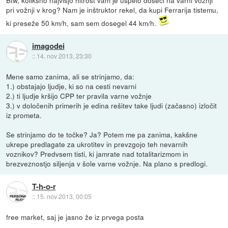
Btw, kolikšno najvišjo hitrost vam je uspelo doseči na varni vožnji
pri vožnji v krog? Nam je inštruktor rekel, da kupi Ferrarija tistemu,
ki preseže 50 km/h, sam sem dosegel 44 km/h.
imagodei
::
14. nov 2013, 23:30
Mene samo zanima, ali se strinjamo, da:
1.) obstajajo ljudje, ki so na cesti nevarni
2.) ti ljudje kršijo CPP ter pravila varne vožnje
3.) v določenih primerih je edina rešitev take ljudi (začasno) izločit
iz prometa.
Se strinjamo do te točke? Ja? Potem me pa zanima, kakšne
ukrepe predlagate za ukrotitev in prevzgojo teh nevarnih
voznikov? Predvsem tisti, ki jamrate nad totalitarizmom in
brezveznostjo siljenja v šole varne vožnje. Na plano s predlogi.
T-h-o-r
::
15. nov 2013, 00:05
free market, saj je jasno že iz prvega posta