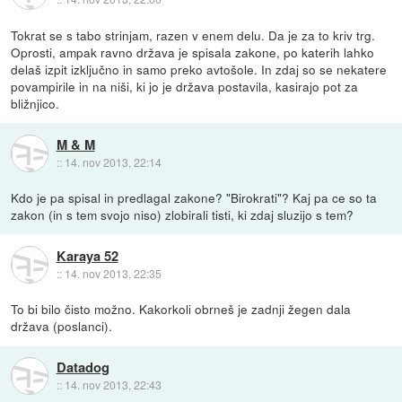
Tokrat se s tabo strinjam, razen v enem delu. Da je za to kriv trg.
Oprosti, ampak ravno država je spisala zakone, po katerih lahko
delaš izpit izključno in samo preko avtošole. In zdaj so se nekatere
povampirile in na niši, ki jo je država postavila, kasirajo pot za
bližnjico.
M & M
::
14. nov 2013, 22:14
Kdo je pa spisal in predlagal zakone? "Birokrati"? Kaj pa ce so ta
zakon (in s tem svojo niso) zlobirali tisti, ki zdaj sluzijo s tem?
Karaya 52
::
14. nov 2013, 22:35
To bi bilo čisto možno. Kakorkoli obrneš je zadnji žegen dala
država (poslanci).
Datadog
::
14. nov 2013, 22:43