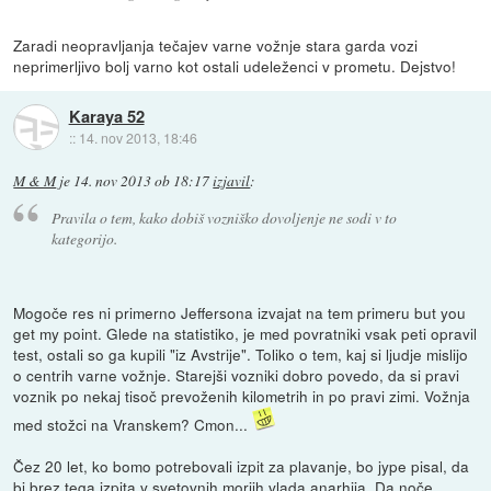
Zaradi neopravljanja tečajev varne vožnje stara garda vozi
neprimerljivo bolj varno kot ostali udeleženci v prometu. Dejstvo!
Karaya 52
::
14. nov 2013, 18:46
M & M
je
14. nov 2013 ob 18:17
izjavil
:
Pravila o tem, kako dobiš vozniško dovoljenje ne sodi v to
kategorijo.
Mogoče res ni primerno Jeffersona izvajat na tem primeru but you
get my point. Glede na statistiko, je med povratniki vsak peti opravil
test, ostali so ga kupili "iz Avstrije". Toliko o tem, kaj si ljudje mislijo
o centrih varne vožnje. Starejši vozniki dobro povedo, da si pravi
voznik po nekaj tisoč prevoženih kilometrih in po pravi zimi. Vožnja
med stožci na Vranskem? Cmon...
Čez 20 let, ko bomo potrebovali izpit za plavanje, bo jype pisal, da
bi brez tega izpita v svetovnih morjih vlada anarhija. Da noče