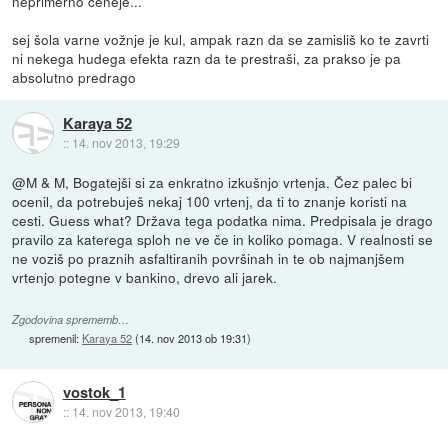
neprimerno ceneje...
sej šola varne vožnje je kul, ampak razn da se zamisliš ko te zavrti
ni nekega hudega efekta razn da te prestraši, za prakso je pa
absolutno predrago
Karaya 52
::
14. nov 2013, 19:29
@M & M, Bogatejši si za enkratno izkušnjo vrtenja. Čez palec bi
ocenil, da potrebuješ nekaj 100 vrtenj, da ti to znanje koristi na
cesti. Guess what? Država tega podatka nima. Predpisala je drago
pravilo za katerega sploh ne ve če in koliko pomaga. V realnosti se
ne voziš po praznih asfaltiranih površinah in te ob najmanjšem
vrtenjo potegne v bankino, drevo ali jarek.
Zgodovina sprememb…
spremenil:
Karaya 52
(
14. nov 2013 ob 19:31
)
vostok_1
::
14. nov 2013, 19:40