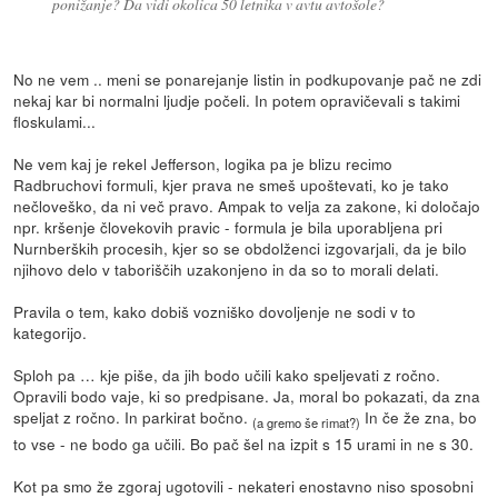
ponižanje? Da vidi okolica 50 letnika v avtu avtošole?
No ne vem .. meni se ponarejanje listin in podkupovanje pač ne zdi
nekaj kar bi normalni ljudje počeli. In potem opravičevali s takimi
floskulami...
Ne vem kaj je rekel Jefferson, logika pa je blizu recimo
Radbruchovi formuli, kjer prava ne smeš upoštevati, ko je tako
nečloveško, da ni več pravo. Ampak to velja za zakone, ki določajo
npr. kršenje človekovih pravic - formula je bila uporabljena pri
Nurnberških procesih, kjer so se obdolženci izgovarjali, da je bilo
njihovo delo v taboriščih uzakonjeno in da so to morali delati.
Pravila o tem, kako dobiš vozniško dovoljenje ne sodi v to
kategorijo.
Sploh pa … kje piše, da jih bodo učili kako speljevati z ročno.
Opravili bodo vaje, ki so predpisane. Ja, moral bo pokazati, da zna
speljat z ročno. In parkirat bočno.
In če že zna, bo
(a gremo še rimat?)
to vse - ne bodo ga učili. Bo pač šel na izpit s 15 urami in ne s 30.
Kot pa smo že zgoraj ugotovili - nekateri enostavno niso sposobni