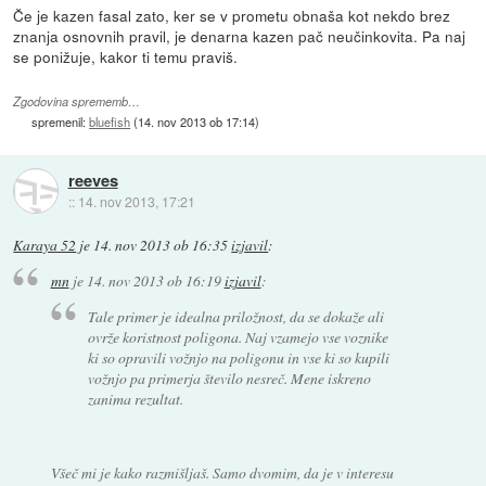
Če je kazen fasal zato, ker se v prometu obnaša kot nekdo brez
znanja osnovnih pravil, je denarna kazen pač neučinkovita. Pa naj
se ponižuje, kakor ti temu praviš.
Zgodovina sprememb…
spremenil:
bluefish
(
14. nov 2013 ob 17:14
)
reeves
::
14. nov 2013, 17:21
Karaya 52
je
14. nov 2013 ob 16:35
izjavil
:
mn
je
14. nov 2013 ob 16:19
izjavil
:
Tale primer je idealna priložnost, da se dokaže ali
ovrže koristnost poligona. Naj vzamejo vse voznike
ki so opravili vožnjo na poligonu in vse ki so kupili
vožnjo pa primerja število nesreč. Mene iskreno
zanima rezultat.
Všeč mi je kako razmišljaš. Samo dvomim, da je v interesu