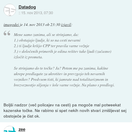
Datadog
::
15. nov 2013, 07:30
imagodei
je
14. nov 2013 ob 23:30
izjavil
:
Mene samo zanima, ali se strinjamo, da:
1.) obstajajo ljudje, ki so na cesti nevarni
2.) ti ljudje kršijo CPP ter pravila varne vožnje
3.) v določenih primerih je edina rešitev take ljudi (začasno)
izločit iz prometa.
Se strinjamo do te točke? Ja? Potem me pa zanima, kakšne
ukrepe predlagate za ukrotitev in prevzgojo teh nevarnih
voznikov? Predvsem tisti, ki jamrate nad totalitarizmom in
brezveznostjo siljenja v šole varne vožnje. Na plano s predlogi.
Boljši nadzor (več policajev na cesti) pa mogoče mal potweekat
kazenske točke. Ne rabimo si spet nekih novih stvari zmišljevat sej
obstoječe je čist ok.
zee