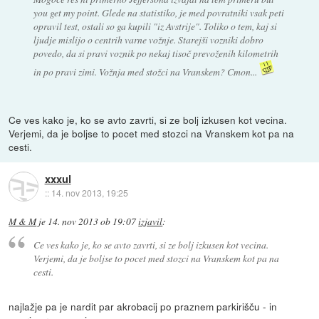
you get my point. Glede na statistiko, je med povratniki vsak peti
opravil test, ostali so ga kupili "iz Avstrije". Toliko o tem, kaj si
ljudje mislijo o centrih varne vožnje. Starejši vozniki dobro
povedo, da si pravi voznik po nekaj tisoč prevoženih kilometrih
in po pravi zimi. Vožnja med stožci na Vranskem? Cmon...
Ce ves kako je, ko se avto zavrti, si ze bolj izkusen kot vecina.
Verjemi, da je boljse to pocet med stozci na Vranskem kot pa na
cesti.
xxxul
::
14. nov 2013, 19:25
M & M
je
14. nov 2013 ob 19:07
izjavil
:
Ce ves kako je, ko se avto zavrti, si ze bolj izkusen kot vecina.
Verjemi, da je boljse to pocet med stozci na Vranskem kot pa na
cesti.
najlažje pa je nardit par akrobacij po praznem parkirišču - in