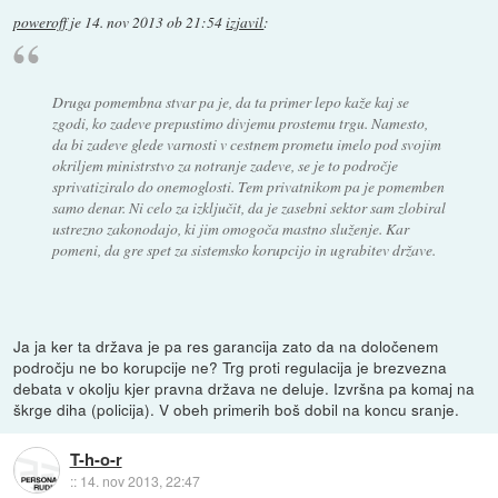
poweroff
je
14. nov 2013 ob 21:54
izjavil
:
Druga pomembna stvar pa je, da ta primer lepo kaže kaj se
zgodi, ko zadeve prepustimo divjemu prostemu trgu. Namesto,
da bi zadeve glede varnosti v cestnem prometu imelo pod svojim
okriljem ministrstvo za notranje zadeve, se je to področje
sprivatiziralo do onemoglosti. Tem privatnikom pa je pomemben
samo denar. Ni celo za izključit, da je zasebni sektor sam zlobiral
ustrezno zakonodajo, ki jim omogoča mastno služenje. Kar
pomeni, da gre spet za sistemsko korupcijo in ugrabitev države.
Ja ja ker ta država je pa res garancija zato da na določenem
področju ne bo korupcije ne? Trg proti regulacija je brezvezna
debata v okolju kjer pravna država ne deluje. Izvršna pa komaj na
škrge diha (policija). V obeh primerih boš dobil na koncu sranje.
T-h-o-r
::
14. nov 2013, 22:47