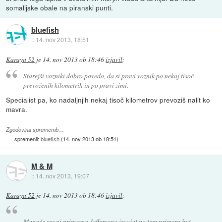
somalijske obale na piranski punti.
bluefish
::
14. nov 2013, 18:51
Karaya 52
je
14. nov 2013 ob 18:46
izjavil
:
Starejši vozniki dobro povedo, da si pravi voznik po nekaj tisoč
prevoženih kilometrih in po pravi zimi.
Specialist pa, ko nadaljnjih nekaj tisoč kilometrov prevoziš nalit ko
mavra.
Zgodovina sprememb…
spremenil:
bluefish
(
14. nov 2013 ob 18:51
)
M & M
::
14. nov 2013, 19:07
Karaya 52
je
14. nov 2013 ob 18:46
izjavil
:
Mogoče res ni primerno Jeffersona izvajat na tem primeru but