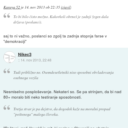
Karaya 52
je
14. nov 2013 ob 22:35
izjavil
:
To bi bilo čisto možno. Kakorkoli obrneš je zadnji žegen dala
država (poslanci).
saj to ni važno, poslanci so zgolj ta zadnja stopnja farse v
"demokraciji"
Nikec3
::
14. nov 2013, 22:48
Tudi približno ne. Osemdesetletniki niso sposobni obvladovanja
osebnega vozila
Nesmiselno posploševanje. Nekateri so. Se pa strinjam, da bi nad
80+ moralo biti neko testiranje sposobnosti.
Tretja stvar je pa dejstvo, da dogodek kaže na moralni propad
"poštenega" malega človeka.
"Pošteni, mali človek" je mit, ki realno v Sloveniji ne obstaja.