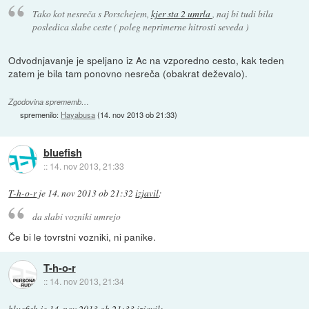
Tako kot nesreča s Porschejem,
kjer sta 2 umrla
, naj bi tudi bila
posledica slabe ceste ( poleg neprimerne hitrosti seveda )
Odvodnjavanje je speljano iz Ac na vzporedno cesto, kak teden
zatem je bila tam ponovno nesreča (obakrat deževalo).
Zgodovina sprememb…
spremenilo:
Hayabusa
(
14. nov 2013 ob 21:33
)
bluefish
::
14. nov 2013, 21:33
T-h-o-r
je
14. nov 2013 ob 21:32
izjavil
:
da slabi vozniki umrejo
Če bi le tovrstni vozniki, ni panike.
T-h-o-r
::
14. nov 2013, 21:34
bluefish
je
14. nov 2013 ob 21:33
izjavil
: