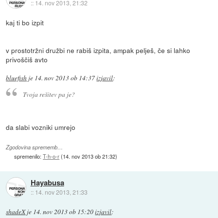
::
14. nov 2013, 21:32
kaj ti bo izpit
v prostotržni družbi ne rabiš izpita, ampak pelješ, če si lahko
privoščiš avto
bluefish
je
14. nov 2013 ob 14:37
izjavil
:
Tvoja rešitev pa je?
da slabi vozniki umrejo
Zgodovina sprememb…
spremenilo:
T-h-o-r
(
14. nov 2013 ob 21:32
)
Hayabusa
::
14. nov 2013, 21:33
shadeX
je
14. nov 2013 ob 15:20
izjavil
: