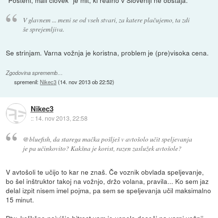
V glavnem ... meni se od vseh stvari, za katere plačujemo, ta zdi
še sprejemljiva.
Se strinjam. Varna vožnja je koristna, problem je (pre)visoka cena.
Zgodovina sprememb…
spremenil:
Nikec3
(
14. nov 2013 ob 22:52
)
Nikec3
::
14. nov 2013, 22:58
@bluefish, da starega mačka pošlješ v avtošolo učit speljevanja
je pa učinkovito? Kakšna je korist, razen zaslužek avtošole?
V avtošoli te učijo to kar ne znaš. Če voznik obvlada speljevanje,
bo šel inštruktor takoj na vožnjo, držo volana, pravila... Ko sem jaz
delal izpit nisem imel pojma, pa sem se speljevanja učil maksimalno
15 minut.