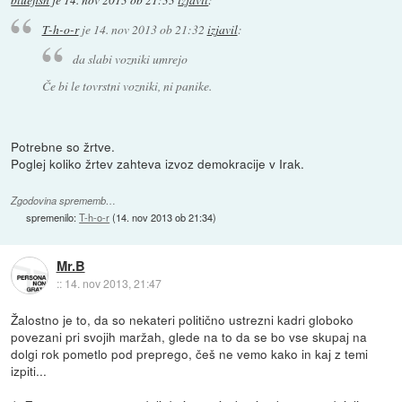
T-h-o-r
je
14. nov 2013 ob 21:32
izjavil
:
da slabi vozniki umrejo
Če bi le tovrstni vozniki, ni panike.
Potrebne so žrtve.
Poglej koliko žrtev zahteva izvoz demokracije v Irak.
Zgodovina sprememb…
spremenilo:
T-h-o-r
(
14. nov 2013 ob 21:34
)
Mr.B
::
14. nov 2013, 21:47
Žalostno je to, da so nekateri politično ustrezni kadri globoko
povezani pri svojih maržah, glede na to da se bo vse skupaj na
dolgi rok pometlo pod preprego, češ ne vemo kako in kaj z temi
izpiti...