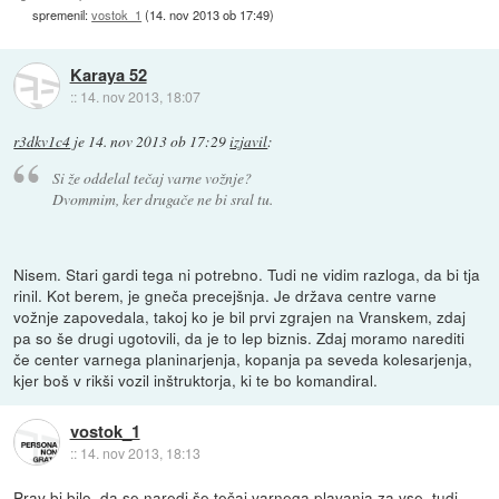
spremenil:
vostok_1
(
14. nov 2013 ob 17:49
)
Karaya 52
::
14. nov 2013, 18:07
r3dkv1c4
je
14. nov 2013 ob 17:29
izjavil
:
Si že oddelal tečaj varne vožnje?
Dvommim, ker drugače ne bi sral tu.
Nisem. Stari gardi tega ni potrebno. Tudi ne vidim razloga, da bi tja
rinil. Kot berem, je gneča precejšnja. Je država centre varne
vožnje zapovedala, takoj ko je bil prvi zgrajen na Vranskem, zdaj
pa so še drugi ugotovili, da je to lep biznis. Zdaj moramo narediti
če center varnega planinarjenja, kopanja pa seveda kolesarjenja,
kjer boš v rikši vozil inštruktorja, ki te bo komandiral.
vostok_1
::
14. nov 2013, 18:13
Prav bi bilo, da se naredi še tečaj varnega plavanja za vse, tudi