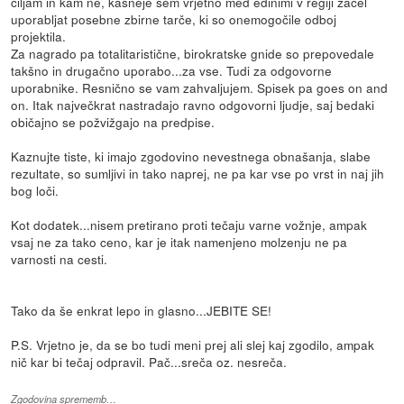
ciljam in kam ne, kasneje sem vrjetno med edinimi v regiji začel
uporabljat posebne zbirne tarče, ki so onemogočile odboj
projektila.
Za nagrado pa totalitaristične, birokratske gnide so prepovedale
takšno in drugačno uporabo...za vse. Tudi za odgovorne
uporabnike. Resnično se vam zahvaljujem. Spisek pa goes on and
on. Itak največkrat nastradajo ravno odgovorni ljudje, saj bedaki
običajno se požvižgajo na predpise.
Kaznujte tiste, ki imajo zgodovino nevestnega obnašanja, slabe
rezultate, so sumljivi in tako naprej, ne pa kar vse po vrst in naj jih
bog loči.
Kot dodatek...nisem pretirano proti tečaju varne vožnje, ampak
vsaj ne za tako ceno, kar je itak namenjeno molzenju ne pa
varnosti na cesti.
Tako da še enkrat lepo in glasno...JEBITE SE!
P.S. Vrjetno je, da se bo tudi meni prej ali slej kaj zgodilo, ampak
nič kar bi tečaj odpravil. Pač...sreča oz. nesreča.
Zgodovina sprememb…