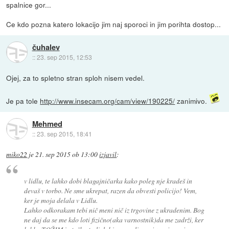
spalnice gor...
Ce kdo pozna katero lokacijo jim naj sporoci in jim porihta dostop...
čuhalev
::
23. sep 2015, 12:53
Ojej, za to spletno stran sploh nisem vedel.
Je pa tole
http://www.insecam.org/cam/view/190225/
zanimivo.
Mehmed
::
23. sep 2015, 18:41
miko22
je
21. sep 2015 ob 13:00
izjavil
:
v lidlu, te lahko dobi blagajničarka kako poleg nje kradeš in
devaš v torbo. Ne sme ukrepat, razen da obvesti policijo! Vem,
ker je moja delala v Lidlu.
Lahko odkorakam tebi nič meni nič iz trgovine z ukradenim. Bog
ne daj da se me kdo loti fizično(aka varnostnik)da me zadrži, ker