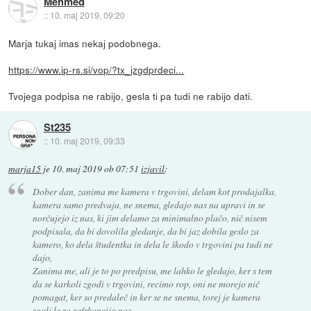
Mehmed
::
10. maj 2019, 09:20
Marja tukaj imas nekaj podobnega.
https://www.ip-rs.si/vop/?tx_jzgdprdeci...
Tvojega podpisa ne rabijo, gesla ti pa tudi ne rabijo dati.
St235
::
10. maj 2019, 09:33
marja15
je
10. maj 2019 ob 07:51
izjavil
:
Dober dan, zanima me kamera v trgovini, delam kot prodajalka,
kamera samo predvaja, ne snema, gledajo nas na upravi in se
norčujejo iz nas, ki jim delamo za minimalno plačo, nič nisem
podpisala, da bi dovolila gledanje, da bi jaz dobila geslo za
kamero, ko dela študentka in dela le škodo v trgovini pa tudi ne
dajo,
Zanima me, ali je to po predpisu, me lahko le gledajo, ker s tem
da se karkoli zgodi v trgovini, recimo rop, oni ne morejo nič
pomagat, ker so predaleč in ker se ne snema, torej je kamera
zgolj le za zafrkancijo nas.