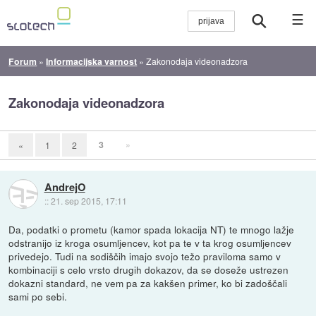
☰
Forum
»
Informacijska varnost
»
Zakonodaja videonadzora
Zakonodaja videonadzora
3
»
«
1
2
AndrejO
::
21. sep 2015, 17:11
Da, podatki o prometu (kamor spada lokacija NT) te mnogo lažje
odstranijo iz kroga osumljencev, kot pa te v ta krog osumljencev
privedejo. Tudi na sodiščih imajo svojo težo praviloma samo v
kombinaciji s celo vrsto drugih dokazov, da se doseže ustrezen
dokazni standard, ne vem pa za kakšen primer, ko bi zadoščali
sami po sebi.