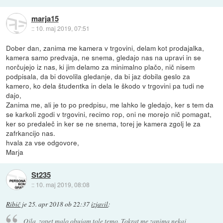
marja15
::
10. maj 2019, 07:51
Dober dan, zanima me kamera v trgovini, delam kot prodajalka,
kamera samo predvaja, ne snema, gledajo nas na upravi in se
norčujejo iz nas, ki jim delamo za minimalno plačo, nič nisem
podpisala, da bi dovolila gledanje, da bi jaz dobila geslo za
kamero, ko dela študentka in dela le škodo v trgovini pa tudi ne
dajo,
Zanima me, ali je to po predpisu, me lahko le gledajo, ker s tem da
se karkoli zgodi v trgovini, recimo rop, oni ne morejo nič pomagat,
ker so predaleč in ker se ne snema, torej je kamera zgolj le za
zafrkancijo nas.
hvala za vse odgovore,
Marja
St235
::
10. maj 2019, 08:08
Ribič
je
25. apr 2018 ob 22:37
izjavil
:
Ojla, zopet malo obujam tole temo. Tokrat me zanima nekaj