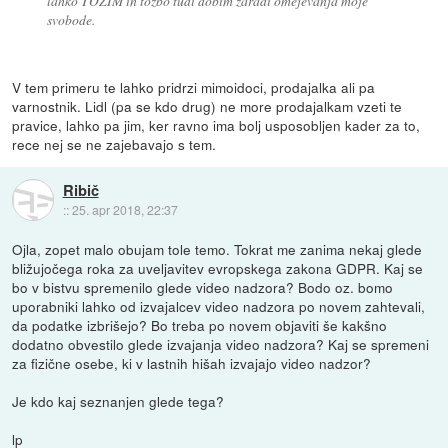
lahko TOŽIM in tožbo tudi dobim zaradi omejevanja moje
svobode.
V tem primeru te lahko pridrzi mimoidoci, prodajalka ali pa
varnostnik. Lidl (pa se kdo drug) ne more prodajalkam vzeti te
pravice, lahko pa jim, ker ravno ima bolj usposobljen kader za to,
rece nej se ne zajebavajo s tem.
Ribič
::
25. apr 2018, 22:37
Ojla, zopet malo obujam tole temo. Tokrat me zanima nekaj glede
bližujočega roka za uveljavitev evropskega zakona GDPR. Kaj se
bo v bistvu spremenilo glede video nadzora? Bodo oz. bomo
uporabniki lahko od izvajalcev video nadzora po novem zahtevali,
da podatke izbrišejo? Bo treba po novem objaviti še kakšno
dodatno obvestilo glede izvajanja video nadzora? Kaj se spremeni
za fizične osebe, ki v lastnih hišah izvajajo video nadzor?
Je kdo kaj seznanjen glede tega?
lp