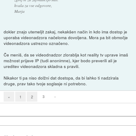
hvala za vse odgovore,
Marja
dokler znajo utemeljit zakaj, nekakšen način in kdo ima dostop je
uporaba videonadzora načeloma dovoljena. Mora pa bit območje
videonadzora ustrezno označeno.
Če meniš, da se videodnadzor zlorablja kot reality tv uprave imaš
možnost prijave IP (tudi anonimne), kjer bodo preverili ali je
ureditev videonadzora skladna s pravili.
Nikakor ti pa niso dolžni dat dostopa, da bi lahko ti nadzirala
druge, prav tako tvoje soglasje ni potrebno.
3
»
«
1
2