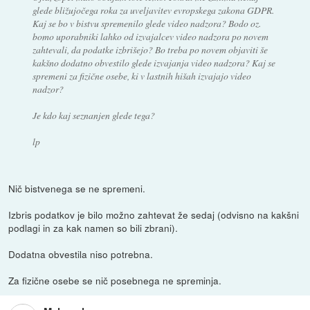
glede bližujočega roka za uveljavitev evropskega zakona GDPR.
Kaj se bo v bistvu spremenilo glede video nadzora? Bodo oz.
bomo uporabniki lahko od izvajalcev video nadzora po novem
zahtevali, da podatke izbrišejo? Bo treba po novem objaviti še
kakšno dodatno obvestilo glede izvajanja video nadzora? Kaj se
spremeni za fizične osebe, ki v lastnih hišah izvajajo video
nadzor?
Je kdo kaj seznanjen glede tega?
lp
Nič bistvenega se ne spremeni.
Izbris podatkov je bilo možno zahtevat že sedaj (odvisno na kakšni
podlagi in za kak namen so bili zbrani).
Dodatna obvestila niso potrebna.
Za fizične osebe se nič posebnega ne spreminja.