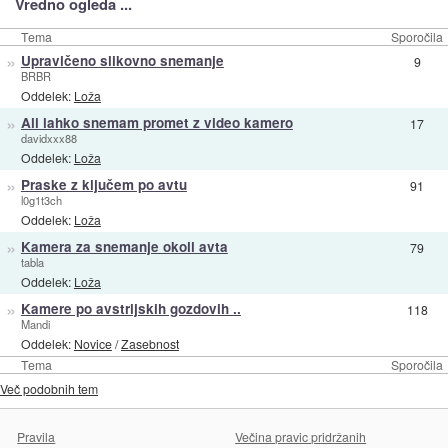
Vredno ogleda ...
Tema
Sporočila
»
Upravičeno slikovno snemanje
9
BRBR
Oddelek:
Loža
»
Ali lahko snemam promet z video kamero
17
davidxxx88
Oddelek:
Loža
»
Praske z ključem po avtu
91
l0g1t3ch
Oddelek:
Loža
»
Kamera za snemanje okoli avta
79
tabla
Oddelek:
Loža
»
Kamere po avstrijskih gozdovih ..
118
Mandi
Oddelek:
Novice
/
Zasebnost
Tema
Sporočila
Več podobnih tem
Pravila
Večina pravic pridržanih