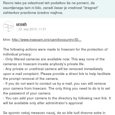
Ravno tako pa odsotnost teh podatkov še ne pomeni, da
osumljenega tam ni bilo, zaradi česar je vrednost "dragnet"
zahtevkov praviloma izredno majhna.
urosh
::
22. sep 2015, 11:31
khm:
http://www.insecam.org/cam/bycountry/SI...
The following actions were made to Insecam for the protection of
individual privacy:
- Only filtered cameras are available now. This way none of the
cameras on Insecam invade anybody's private life.
- Any private or unethical camera will be removed immediately
upon e-mail complaint. Please provide a direct link to help facilitate
the prompt removal of the camera.
- If you do not want to contact us by e-mail, you can still remove
your camera from Insecam. The only thing you need to do is to set
the password of your camera.
- You can add your camera to the directory by following next link. It
will be available only after adminitrator's approval
Se spomin nekaj mesecev nazaj, da so bile tudi dnevne sobe in