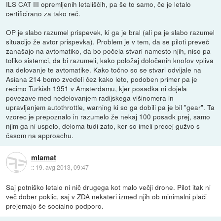
ILS CAT III opremljenih letališčih, pa še to samo, če je letalo
certificirano za tako reč.
OP je slabo razumel prispevek, ki ga je bral (ali pa je slabo razumel
situacijo že avtor prispevka). Problem je v tem, da se piloti preveč
zanašajo na avtomatiko, da bo počela stvari namesto njih, niso pa
toliko sistemci, da bi razumeli, kako položaj določenih knofov vpliva
na delovanje te avtomatike. Kako točno so se stvari odvijale na
Asiana 214 bomo zvedeli čez kako leto, podoben primer pa je
recimo Turkish 1951 v Amsterdamu, kjer posadka ni dojela
povezave med nedelovanjem radijskega višinomera in
upravljanjem autothrottle, warning ki so ga dobili pa je bil "gear". Ta
vzorec je prepoznalo in razumelo že nekaj 100 posadk prej, samo
njim ga ni uspelo, deloma tudi zato, ker so imeli precej gužvo s
časom na approachu.
mlamat
::
19. avg 2013, 09:47
Saj potniško letalo ni nič drugega kot malo večji drone. Pilot itak ni
več dober poklic, saj v ZDA nekateri izmed njih ob minimalni plači
prejemajo še socialno podporo.