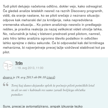
Tudi piloti delujejo načeloma odlično, dokler vejo, kako odreagirat.
Če gledaš analize letalskih nesreč na raznih Discovery programih,
vidiš, da sranje nastane, ko se piloti srečajo z neznano situacijo:
odpove kak mehanski del za krmiljenje, neka nepredvidena
vremenska situacija... Ko potem analizirajo nesrečo in predlagajo
rešitev, je pravilna reakcija za nazaj velikokrat videti otročje lahka.
No, računalnik je tukaj v bistveni prednosti pred pilotom, namreč,
zelo hitro lahko analizira ogromno število podatkov in odločitev
lahko sprejme v delcu sekunde. Če bi odpovedal kak del krmilnega
mehanizma, bi najverjetneje precej lažje vzdrževal stabilnost kot pa
pilot.
Tr0n
::
19. avg 2013, 11:00
dronyx
je
19. avg 2013 ob 09:10
izjavil
:
Torej kaj danes dejansko sploh še počnejo piloti potniških letal
in ali so oni v kabinah res samo zaradi boljšega občutka
potnikov
Sure, precej je avtomatizirano, ampak izkusnje tezko