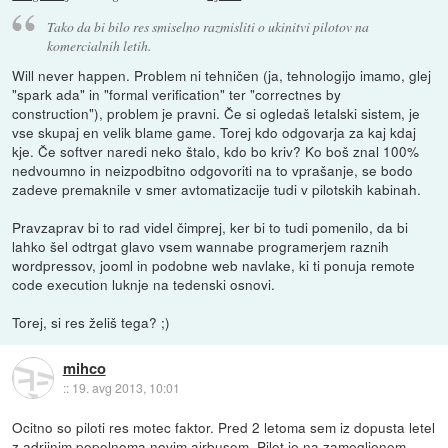
Tako da bi bilo res smiselno razmisliti o ukinitvi pilotov na
komercialnih letih.
Will never happen. Problem ni tehničen (ja, tehnologijo imamo, glej
"spark ada" in "formal verification" ter "correctnes by
construction"), problem je pravni. Če si ogledaš letalski sistem, je
vse skupaj en velik blame game. Torej kdo odgovarja za kaj kdaj
kje. Če softver naredi neko štalo, kdo bo kriv? Ko boš znal 100%
nedvoumno in neizpodbitno odgovoriti na to vprašanje, se bodo
zadeve premaknile v smer avtomatizacije tudi v pilotskih kabinah.
Pravzaprav bi to rad videl čimprej, ker bi to tudi pomenilo, da bi
lahko šel odtrgat glavo vsem wannabe programerjem raznih
wordpressov, jooml in podobne web navlake, ki ti ponuja remote
code execution luknje na tedenski osnovi.
Torej, si res želiš tega? ;)
mihco
::
19. avg 2013, 10:01
Ocitno so piloti res motec faktor. Pred 2 letoma sem iz dopusta letel
z adriinim popolnoma novim airbusom. Pilot je na zamegljenem