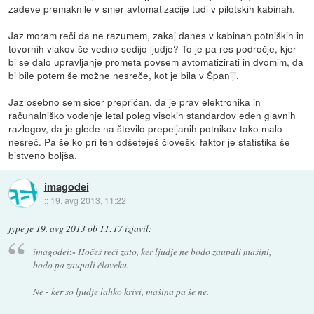
zadeve premaknile v smer avtomatizacije tudi v pilotskih kabinah.
Jaz moram reči da ne razumem, zakaj danes v kabinah potniških in
tovornih vlakov še vedno sedijo ljudje? To je pa res področje, kjer
bi se dalo upravljanje prometa povsem avtomatizirati in dvomim, da
bi bile potem še možne nesreče, kot je bila v Španiji.
Jaz osebno sem sicer prepričan, da je prav elektronika in
računalniško vodenje letal poleg visokih standardov eden glavnih
razlogov, da je glede na število prepeljanih potnikov tako malo
nesreč. Pa še ko pri teh odšeteješ človeški faktor je statistika še
bistveno boljša.
imagodei
::
19. avg 2013, 11:22
jype
je
19. avg 2013 ob 11:17
izjavil
:
imagodei> Hočeš reči zato, ker ljudje ne bodo zaupali mašini,
bodo pa zaupali človeku.
Ne - ker so ljudje lahko krivi, mašina pa še ne.