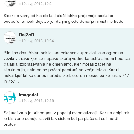
::
19. avg 2013, 10:31
Sicer ne vem, od kje ob taki plači lahko prejemajo socialno
podporo, ampak dejstvo je, da jim glede denarja ni čist nič hudo.
RejZoR
::
19. avg 2013, 10:34
Piloti so dost čislan poklic, koneckoncev upravljat taka ogromna
vozila v zraku kjer so napake skoraj vedno katastrofalne ni hec. Da
trajanja izobraževanja ne omenjamo, kjer moraš začet na
simulatorjih, nato pa se počasi pomikaš na večja letala. Kar ni
nekaj kjer lahko danes narediš izpit, čez en mesec pa že furaš 747
in 757...
imagodei
::
19. avg 2013, 10:36
Saj tudi zato je prihodnost v popolni avtomatizaciji. Ker na dolgi rok
je bistveno ceneje razviti tak sistem kot pa plačevat celi hordi
pilotov.