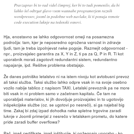
Pravzaprav bi to rad videl čimprej, ker bi to tudi pomenilo, da bi
lahko šel odtrgat glavo vsem wannabe programerjem raznih
wordpressov, jooml in podobne web navlake, ki ti ponuja remote
code execution luknje na tedenski osnovi.
Hja, enostavno se lahko odgovornost omeji na posamezna
področja: tam, kjer je neposredno ogrožena varnost in zdravje
ljudi, tam je treba izpolnjevat neke pogoje. Razmejit odgovornost -
npr., proizvajalec garantira za X, Y in Z, ti pa za Q, P in R. Ti kot
uporabnik moraš zagotovit redundantni sistem, redundantno
napajanje, ipd. Rešitve problema obstajajo.
Že danes potniško letalstvo ni na istem nivoju kot avtobusni prevoz
ali taksi služba. Taksi službo lahko odpre vsak in na svoje osebno
vozilo nabije tablico z napisom TAXI. Letalski prevoznik pa ne more
biti vsak in ni problem samo v začetnem kapitalu. Če tam ne
uporabljaš materialov, ki jih dovoljuje proizvajalec in to ugotovijo
inšpekcijske službe (oz. se ugotovi po nesreči), si ga najebal big
time. Zakaj bi zdaj izpad dohodka neke spletne trgovine zaradi
luknje v Joomli primerjal z nesrečo v letalskem prometu, do katere
pride zaradi buffer overflowa?
Pač, imaš certifikate, imaš inštitucije, ki požegnajo uporabo - ko