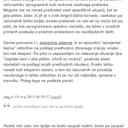
računalniku vprogramirat tudi možnost zasilnega pristanka.
Mogoče res ne moreš predvideti vseh
situacij, kot so
specifičnih
jata ptičev, žabe, ki jih je v zrak dvignil bližnji tornado, vsekakor pa
računalnik lahko boljše izvede pristanek na reki ali na morju kot pa
pilot, če ima vprogramirano splošno navodilo, da lahko v izrednih
primerih poskuša s prisilnim pristankom na neobljudenih delih.
Danes poznamo t.i.
ekspertne sisteme
, ki so sposobni "sprejemat
lastne" odločitve na podlagi predhodno zbranega znanja, enako
kot nek ekspert. Če pilot ni usposobljen za reševanje situacije tipa
"zapeljal sem v jato ptičev, crknili so motorji", poskuša letalo
obvladati na podlagi svojih predhodnih izkušenj. Enako lahko
naredi tudi ekspertni sistem, s tem da računalnik ne pozablja
naučenega in lahko odločitev, ki se mu zdi najboljša, sprejme v
trenutku. Poleg tega ne podleže paniki.
jype
je
19. avg 2013 ob 10:57
izjavil
:
pilota potrebuješ zato, ker so na letalu ljudje.
Hočeš reči zato, ker ljudje ne bodo zaupali mašini, bodo pa zaupali