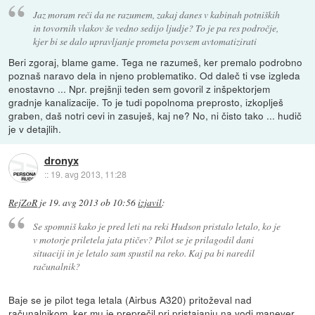
Jaz moram reči da ne razumem, zakaj danes v kabinah potniških
in tovornih vlakov še vedno sedijo ljudje? To je pa res področje,
kjer bi se dalo upravljanje prometa povsem avtomatizirati
Beri zgoraj, blame game. Tega ne razumeš, ker premalo podrobno
poznaš naravo dela in njeno problematiko. Od daleč ti vse izgleda
enostavno ... Npr. prejšnji teden sem govoril z inšpektorjem
gradnje kanalizacije. To je tudi popolnoma preprosto, izkoplješ
graben, daš notri cevi in zasuješ, kaj ne? No, ni čisto tako ... hudič
je v detajlih.
dronyx
::
19. avg 2013, 11:28
RejZoR
je
19. avg 2013 ob 10:56
izjavil
:
Se spomniš kako je pred leti na reki Hudson pristalo letalo, ko je
v motorje priletela jata ptičev? Pilot se je prilagodil dani
situaciji in je letalo sam spustil na reko. Kaj pa bi naredil
računalnik?
Baje se je pilot tega letala (Airbus A320) pritoževal nad
računalnikom, ker mu je preprečil pri pristajanju na vodi manever