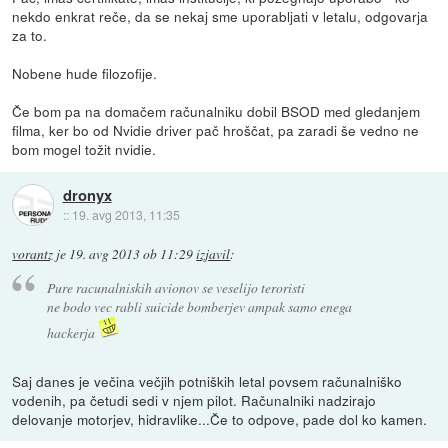
nekdo enkrat reče, da se nekaj sme uporabljati v letalu, odgovarja
za to.
Nobene hude filozofije.
Če bom pa na domačem računalniku dobil BSOD med gledanjem
filma, ker bo od Nvidie driver pač hroščat, pa zaradi še vedno ne
bom mogel tožit nvidie.
dronyx
::
19. avg 2013, 11:35
vorantz
je
19. avg 2013 ob 11:29
izjavil
:
Pure racunalniskih avionov se veselijo teroristi
ne bodo vec rabli suicide bomberjev ampak samo enega
hackerja
Saj danes je večina večjih potniških letal povsem računalniško
vodenih, pa četudi sedi v njem pilot. Računalniki nadzirajo
delovanje motorjev, hidravlike...Če to odpove, pade dol ko kamen.