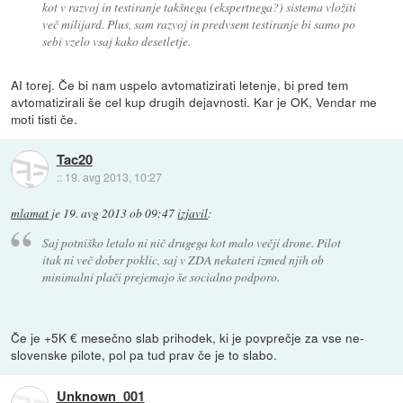
kot v razvoj in testiranje takšnega (ekspertnega?) sistema vložiti
več milijard. Plus, sam razvoj in predvsem testiranje bi samo po
sebi vzelo vsaj kako desetletje.
AI torej. Če bi nam uspelo avtomatizirati letenje, bi pred tem
avtomatizirali še cel kup drugih dejavnosti. Kar je OK, Vendar me
moti tisti če.
Tac20
::
19. avg 2013, 10:27
mlamat
je
19. avg 2013 ob 09:47
izjavil
:
Saj potniško letalo ni nič drugega kot malo večji drone. Pilot
itak ni več dober poklic, saj v ZDA nekateri izmed njih ob
minimalni plači prejemajo še socialno podporo.
Če je +5K € mesečno slab prihodek, ki je povprečje za vse ne-
slovenske pilote, pol pa tud prav če je to slabo.
Unknown_001