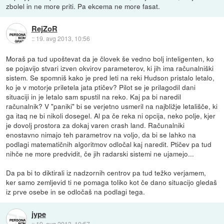
zbolel in ne more priti. Pa ekcema ne more fasat.
RejZoR
::
19. avg 2013, 10:56
Moraš pa tud upoštevat da je človek še vedno bolj inteligenten, ko
se pojavijo stvari izven okvirov parameterov, ki jih ima računalniški
sistem. Se spomniš kako je pred leti na reki Hudson pristalo letalo,
ko je v motorje priletela jata ptičev? Pilot se je prilagodil dani
situaciji in je letalo sam spustil na reko. Kaj pa bi naredil
računalnik? V "paniki" bi se verjetno usmeril na najbližje letališče, ki
ga itaq ne bi nikoli dosegel. Al pa če reka ni opcija, neko polje, kjer
je dovolj prostora za dokaj varen crash land. Računalniki
enostavno nimajo teh parametrov na voljo, da bi se lahko na
podlagi matematičnih algoritmov odločal kaj naredit. Ptičev pa tud
nihče ne more predvidit, če jih radarski sistemi ne ujamejo...
Da pa bi to diktirali iz nadzornih centrov pa tud težko verjamem,
ker samo zemljevid ti ne pomaga toliko kot če dano situacijo gledaš
iz prve osebe in se odločaš na podlagi tega.
jype
::
19. avg 2013, 10:57