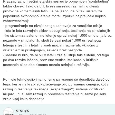
Pravzaprav, pri večini letalskih nesreč je pomemben "contributing"
faktor človek. Tako da bi bilo res smiselno razmisliti o ukinitvi
pilotov na komercialnih letih. Je pa jasno, da bi taki sistemi za
popolnima avtonomno letenje morali izpolniti najprej celo kopico
zahtev/testiranj:
- programiranje na nivoju kot ga zahtevajo za vesoljske misije
- leta in leta razvojnih ciklov, debugiranja, testiranja na simulatorjih
- ko sistem za avtonomno letenje opravi nekaj 1.000 ur letenja brez
nezgode v simulatorjih, sledi še vsaj nekaj 1.000 ur realnega
letenja s testnimi letali, v vseh možnih razmerah, vključno z
vzletanjem in pristajanjem, seveda brez nezgode.
- idealno bi bilo, da bi bili v letalu trije ali štirje taki sistemi, od tega
po dva razvita ločeno, brez ene vrstice iste kode, v kritičnih
momentih bi se oba sistema morala strinjati z rešitvijo.
- ...
Po moje tehnologijo imamo, smo pa vseeno še desetletja daleč od
tega, ker je na kratki rok plačevanje pilotov vseeno cenejše, kot v
razvoj in testiranje takšnega (ekspertnega?) sistema vložiti več
milijard. Plus, sam razvoj in predvsem testiranje bi samo po sebi
vzelo vsaj kako desetletje.
dronyx