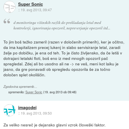
Super Sonic
::
19. avg 2013, 09:47
d monitoringa višinskih razlik do prekladanja letal med
kontrolerji, ignoriranja opozoril, nepreverjanje opozoril itd...
To jim boš težko zameril (razen v določenih primerih), ker je očitno,
da ima kapitalizem precej lukenj in slabo servisiranje letal, zaradi
želje po dobičku, je ena od teh. To je čisto življensko, da če letiš v
dotrajani letalski floti, boš eno iz med mnogih opozoril pač
spregledal. Zdej ali bo usodno ali ne -> ne veš, meni kot laiku je
jasno, da gre ponavadi ob spregledu opozorila še za točno
določen splet okoliščin.
Zgodovina sprememb…
spremenilo:
Super Sonic
(
19. avg 2013 ob 09:48
)
imagodei
::
19. avg 2013, 09:50
Za veliko nesreč je dejansko glavni vzrok človeški faktor.