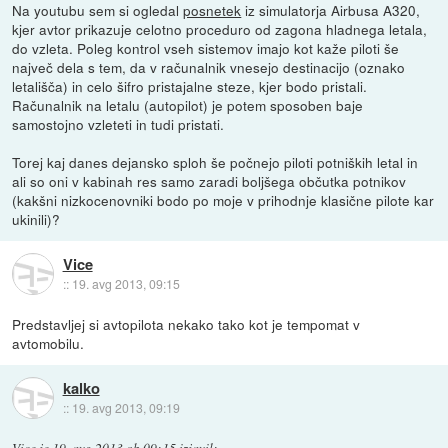
Na youtubu sem si ogledal
posnetek
iz simulatorja Airbusa A320,
kjer avtor prikazuje celotno proceduro od zagona hladnega letala,
do vzleta. Poleg kontrol vseh sistemov imajo kot kaže piloti še
največ dela s tem, da v računalnik vnesejo destinacijo (oznako
letališča) in celo šifro pristajalne steze, kjer bodo pristali.
Računalnik na letalu (autopilot) je potem sposoben baje
samostojno vzleteti in tudi pristati.
Torej kaj danes dejansko sploh še počnejo piloti potniških letal in
ali so oni v kabinah res samo zaradi boljšega občutka potnikov
(kakšni nizkocenovniki bodo po moje v prihodnje klasične pilote kar
ukinili)?
Vice
::
19. avg 2013, 09:15
Predstavljej si avtopilota nekako tako kot je tempomat v
avtomobilu.
kalko
::
19. avg 2013, 09:19
Vice
je
19. avg 2013 ob 09:15
izjavil
: