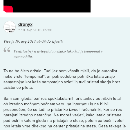
dronyx
::
19. avg 2013, 09:30
Vice
je
19. avg 2013 ob 09:15
izjavil
:
Predstavljej si avtopilota nekako tako kot je tempomat v
avtomobilu.
To ne bo čisto držalo. Tudi jaz sem včasih mislil, da je autopilot
neke vrste "tempomat", ampak sodobna potniška letala znajo
samostojno kot kaže samostojno vzleti in tudi pristati skorja brez
asistence pilota.
Sam sem gledal par res spektakularnih pristankov potniških letal
ob izredno močnem bočnem vetru na internetu in ne bi bil
presenečen, če so tudi te pristanke izvedli računalniki, ker so res
narejeni izredno natančno. Ne moreš verjeti, kako letalo pristane
pod ostrim kotom glede na pristajalno stezo, potem pa bočni veter
nos letala vrne direktno na center pristajalne steze. Česa takega je