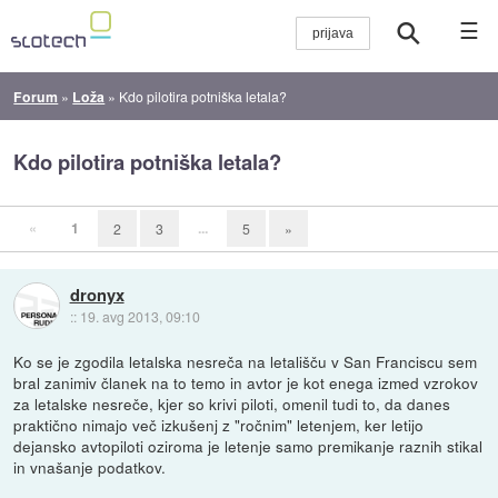
☰
Forum
»
Loža
»
Kdo pilotira potniška letala?
Kdo pilotira potniška letala?
«
1
...
2
3
5
»
dronyx
::
19. avg 2013, 09:10
Ko se je zgodila letalska nesreča na letališču v San Franciscu sem
bral zanimiv članek na to temo in avtor je kot enega izmed vzrokov
za letalske nesreče, kjer so krivi piloti, omenil tudi to, da danes
praktično nimajo več izkušenj z "ročnim" letenjem, ker letijo
dejansko avtopiloti oziroma je letenje samo premikanje raznih stikal
in vnašanje podatkov.