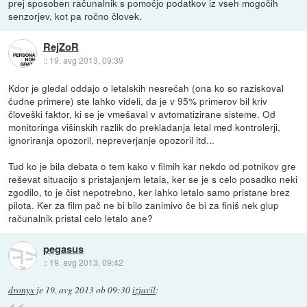
prej sposoben računalnik s pomočjo podatkov iz vseh mogočih
senzorjev, kot pa ročno človek.
RejZoR
::
19. avg 2013, 09:39
Kdor je gledal oddajo o letalskih nesrečah (ona ko so raziskoval
čudne primere) ste lahko videli, da je v 95% primerov bil kriv
človeški faktor, ki se je vmešaval v avtomatizirane sisteme. Od
monitoringa višinskih razlik do prekladanja letal med kontrolerji,
ignoriranja opozoril, nepreverjanje opozoril itd...
Tud ko je bila debata o tem kako v filmih kar nekdo od potnikov gre
reševat situacijo s pristajanjem letala, ker se je s celo posadko neki
zgodilo, to je čist nepotrebno, ker lahko letalo samo pristane brez
pilota. Ker za film pač ne bi bilo zanimivo če bi za finiš nek glup
računalnik pristal celo letalo ane?
pegasus
::
19. avg 2013, 09:42
dronyx
je
19. avg 2013 ob 09:30
izjavil
: