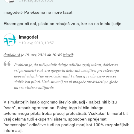
imagodei> Pa ekcema ne more fasat.
Ekcem gor ali dol, pilota potrebuješ zato, ker so na letalu ljudje.
imagodei
::
19. avg 2013, 10:57
darkolord
je
19. avg 2013 ob 10:45
izjavil
:
Problem je, da računalnik deluje odlično zgolj takrat, dokler so
vsi parametri v okviru njegovih delovnih omejitev; pri reševanju
nepredvidenih (ne nepričakovanih) situacij se obnesejo precej
slabše kot piloti. Vseh situacij pa ni mogoče predvideti ne glede
na vse vložene milijarde.
V simulatorjih imajo ogromno število situacij - najbrž niti blizu
"vseh", ampak ogromno pa. Poleg tega bi bilo takega
avtonomnega pilota treba precej pretestirati. Vsekakor bi moral bit
vsaj deloma tudi ekspertni sistem, sposoben sprejemat
"samostojne" odločitve tudi na podlagi manj kot 100% razpoložljivih
informacij.