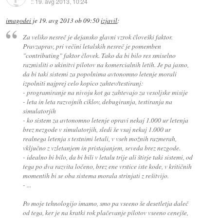
::
19. avg 2013, 10:24
imagodei
je
19. avg 2013 ob 09:50
izjavil
:
Za veliko nesreč je dejansko glavni vzrok človeški faktor.
Pravzaprav, pri večini letalskih nesreč je pomemben
"contributing" faktor človek. Tako da bi bilo res smiselno
razmisliti o ukinitvi pilotov na komercialnih letih. Je pa jasno,
da bi taki sistemi za popolnima avtonomno letenje morali
izpolniti najprej celo kopico zahtev/testiranj:
- programiranje na nivoju kot ga zahtevajo za vesoljske misije
- leta in leta razvojnih ciklov, debugiranja, testiranja na
simulatorjih
- ko sistem za avtonomno letenje opravi nekaj 1.000 ur letenja
brez nezgode v simulatorjih, sledi še vsaj nekaj 1.000 ur
realnega letenja s testnimi letali, v vseh možnih razmerah,
vključno z vzletanjem in pristajanjem, seveda brez nezgode.
- idealno bi bilo, da bi bili v letalu trije ali štirje taki sistemi, od
tega po dva razvita ločeno, brez ene vrstice iste kode, v kritičnih
momentih bi se oba sistema morala strinjati z rešitvijo.
- ...
Po moje tehnologijo imamo, smo pa vseeno še desetletja daleč
od tega, ker je na kratki rok plačevanje pilotov vseeno cenejše,