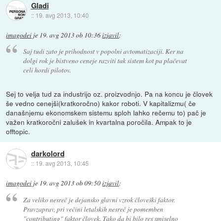
Gladi
::
19. avg 2013, 10:40
imagodei
je
19. avg 2013 ob 10:36
izjavil
:
Saj tudi zato je prihodnost v popolni avtomatizaciji. Ker na
dolgi rok je bistveno ceneje razviti tak sistem kot pa plačevat
celi hordi pilotov.
Sej to velja tud za industrijo oz. proizvodnjo. Pa na koncu je človek
še vedno cenejši(kratkoročno) kakor roboti. V kapitalizmu( če
današnjemu ekonomskem sistemu sploh lahko rečemu to) pač je
važen kratkoročni zalušek in kvartalna poročila. Ampak to je
offtopic.
darkolord
::
19. avg 2013, 10:45
imagodei
je
19. avg 2013 ob 09:50
izjavil
:
Za veliko nesreč je dejansko glavni vzrok človeški faktor.
Pravzaprav, pri večini letalskih nesreč je pomemben
"contributing" faktor človek. Tako da bi bilo res smiselno