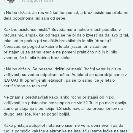
::
19. avg 2013, 09:53
>Ne bo držalo. Je res več kot tempomat, a brez asistence pilota ne
dela popolnoma nič sam od sebe.
Kakšne asistence misliš? Seveda mora nekdo vnesti podatke v
računalnik, ampak kaj od tega se ne bi dalo izvesti na daljavo iz tal,
tako kot to počno pri vojaških brezpilotnih letalih (dronih)?
Nenazadnje pogled iz kabine letala (razen pri vizualnem
pristajanju) za samo letenje ne pomeni praktično nič in bi bilo
vseeno, če bi bila kabina brez stekel.
>Ne bo držalo. Še posebej rizični pristanki (bočni veter in nizka
vidljivost) so vedno odpeljani ročno. Autoland se uporablja samo z
ILS CAT III opremljenih letališčih, pa še to samo, če je letalo
certificirano za tako reč.
Ne znam si predstavljati kako lahko ročno pristajaš ob nizki
vidljivosti, ko pristajalne steze sploh ne vidiš? Tu je po moje opcija
samo pristajanje s pomočjo ILS sistemov, ali pa preusmeritev na
drugo letališče, kjer so pogoji boljši.
Kako pristaja autopilot natančno sicer ne vem, domnevam pa da
tudi s pomočjo kakšne elektronike na letališču (same lučke na stezi