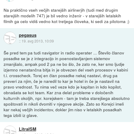
Na praktično vseh večjih starejših airlinerjih (tudi med drugim
starejših modelih 747) je bil vedno inženir - v starejših letalskih
filmih ga celo vidiš vedno kot tretjega človeka, ki sedi za pilotoma ;)
pegasus
::
19. avg 2013, 10:09
Še pred tem pa tudi navigator in radio operater ... Število članov
posadke se je z integracijo in poenostavljanjem sistemov
zmanjšalo, ampak pod 2 pa ne bo šlo, že zato ne, ker smo ljudje
izjemno nenatančna bitja in je obvezen del vseh procesov v kabini
t.i. crosscheck. Torej en član posadke nekaj nastavi, drug pa
preveri za njim, če je naredil to kar je hotel in če je nastavil na
pravo vrednost. Tu nima več veze kdo je kapitan in kdo kopilot,
obnašata se kot team. Kar zna delat probleme v določenih
kulturnih okoljih, npr. korejskem - tam je treba starejšega absolutno
spoštovati in nikoli dvomiti v njegove akcije. Zato so Korejci imeli
kar nekaj večjih incidentov, dokler jim niso v letalskih posadkah
tega izbili iz glave.
LitralSM