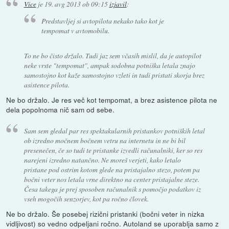
Vice
je
19. avg 2013 ob 09:15
izjavil
:
Predstavljej si avtopilota nekako tako kot je
tempomat v avtomobilu.
To ne bo čisto držalo. Tudi jaz sem včasih mislil, da je autopilot
neke vrste "tempomat", ampak sodobna potniška letala znajo
samostojno kot kaže samostojno vzleti in tudi pristati skorja brez
asistence pilota.
Ne bo držalo. Je res več kot tempomat, a brez asistence pilota ne
dela popolnoma nič sam od sebe.
Sam sem gledal par res spektakularnih pristankov potniških letal
ob izredno močnem bočnem vetru na internetu in ne bi bil
presenečen, če so tudi te pristanke izvedli računalniki, ker so res
narejeni izredno natančno. Ne moreš verjeti, kako letalo
pristane pod ostrim kotom glede na pristajalno stezo, potem pa
bočni veter nos letala vrne direktno na center pristajalne steze.
Česa takega je prej sposoben računalnik s pomočjo podatkov iz
vseh mogočih senzorjev, kot pa ročno človek.
Ne bo držalo. Še posebej rizični pristanki (bočni veter in nizka
vidljivost) so vedno odpeljani ročno. Autoland se uporablja samo z