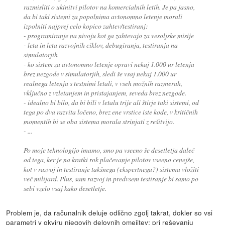
razmisliti o ukinitvi pilotov na komercialnih letih. Je pa jasno,
da bi taki sistemi za popolnima avtonomno letenje morali
izpolniti najprej celo kopico zahtev/testiranj:
- programiranje na nivoju kot ga zahtevajo za vesoljske misije
- leta in leta razvojnih ciklov, debugiranja, testiranja na
simulatorjih
- ko sistem za avtonomno letenje opravi nekaj 1.000 ur letenja
brez nezgode v simulatorjih, sledi še vsaj nekaj 1.000 ur
realnega letenja s testnimi letali, v vseh možnih razmerah,
vključno z vzletanjem in pristajanjem, seveda brez nezgode.
- idealno bi bilo, da bi bili v letalu trije ali štirje taki sistemi, od
tega po dva razvita ločeno, brez ene vrstice iste kode, v kritičnih
momentih bi se oba sistema morala strinjati z rešitvijo.
- ...
Po moje tehnologijo imamo, smo pa vseeno še desetletja daleč
od tega, ker je na kratki rok plačevanje pilotov vseeno cenejše,
kot v razvoj in testiranje takšnega (ekspertnega?) sistema vložiti
več milijard. Plus, sam razvoj in predvsem testiranje bi samo po
sebi vzelo vsaj kako desetletje.
Problem je, da računalnik deluje odlično zgolj takrat, dokler so vsi
parametri v okviru njegovih delovnih omejitev; pri reševanju