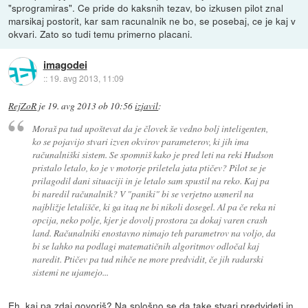
"sprogramiras". Ce pride do kaksnih tezav, bo izkusen pilot znal
marsikaj postorit, kar sam racunalnik ne bo, se posebaj, ce je kaj v
okvari. Zato so tudi temu primerno placani.
imagodei
::
19. avg 2013, 11:09
RejZoR
je
19. avg 2013 ob 10:56
izjavil
:
Moraš pa tud upoštevat da je človek še vedno bolj inteligenten,
ko se pojavijo stvari izven okvirov parameterov, ki jih ima
računalniški sistem. Se spomniš kako je pred leti na reki Hudson
pristalo letalo, ko je v motorje priletela jata ptičev? Pilot se je
prilagodil dani situaciji in je letalo sam spustil na reko. Kaj pa
bi naredil računalnik? V "paniki" bi se verjetno usmeril na
najbližje letališče, ki ga itaq ne bi nikoli dosegel. Al pa če reka ni
opcija, neko polje, kjer je dovolj prostora za dokaj varen crash
land. Računalniki enostavno nimajo teh parametrov na voljo, da
bi se lahko na podlagi matematičnih algoritmov odločal kaj
naredit. Ptičev pa tud nihče ne more predvidit, če jih radarski
sistemi ne ujamejo...
Eh, kaj pa zdaj govoriš? Na splošno se da take stvari predvideti in