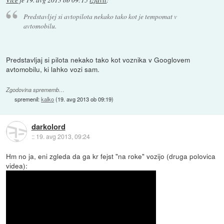
Predstavljej si avtopilota nekako tako kot je tempomat v
avtomobilu.
Predstavljaj si pilota nekako tako kot voznika v Googlovem
avtomobilu, ki lahko vozi sam.
Zgodovina sprememb…
spremenil:
kalko
(
19. avg 2013 ob 09:19
)
darkolord
::
19. avg 2013, 09:24
Hm no ja, eni zgleda da ga kr fejst "na roke" vozijo (druga polovica
videa):