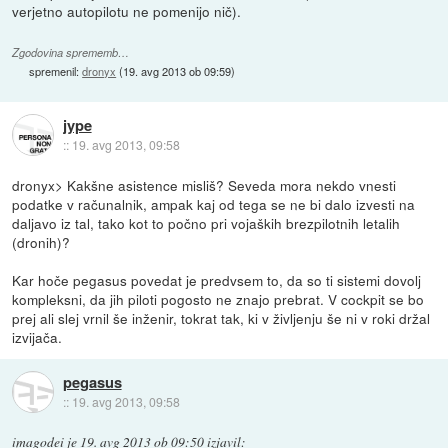
verjetno autopilotu ne pomenijo nič).
Zgodovina sprememb…
spremenil:
dronyx
(
19. avg 2013 ob 09:59
)
jype
::
19. avg 2013, 09:58
dronyx> Kakšne asistence misliš? Seveda mora nekdo vnesti
podatke v računalnik, ampak kaj od tega se ne bi dalo izvesti na
daljavo iz tal, tako kot to počno pri vojaških brezpilotnih letalih
(dronih)?
Kar hoče pegasus povedat je predvsem to, da so ti sistemi dovolj
kompleksni, da jih piloti pogosto ne znajo prebrat. V cockpit se bo
prej ali slej vrnil še inženir, tokrat tak, ki v življenju še ni v roki držal
izvijača.
pegasus
::
19. avg 2013, 09:58
imagodei
je
19. avg 2013 ob 09:50
izjavil
: