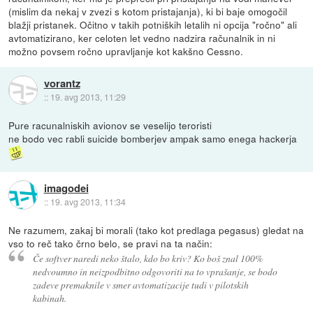
(mislim da nekaj v zvezi s kotom pristajanja), ki bi baje omogočil
blažji pristanek. Očitno v takih potniških letalih ni opcija "ročno" ali
avtomatizirano, ker celoten let vedno nadzira računalnik in ni
možno povsem ročno upravljanje kot kakšno Cessno.
vorantz
::
19. avg 2013, 11:29
Pure racunalniskih avionov se veselijo teroristi
ne bodo vec rabli suicide bomberjev ampak samo enega hackerja
imagodei
::
19. avg 2013, 11:34
Ne razumem, zakaj bi morali (tako kot predlaga pegasus) gledat na
vso to reč tako črno belo, se pravi na ta način:
Če softver naredi neko štalo, kdo bo kriv? Ko boš znal 100%
nedvoumno in neizpodbitno odgovoriti na to vprašanje, se bodo
zadeve premaknile v smer avtomatizacije tudi v pilotskih
kabinah.