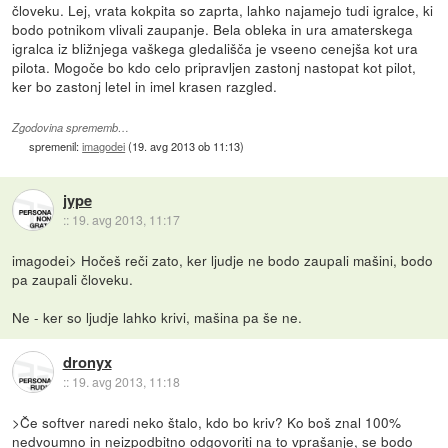
človeku. Lej, vrata kokpita so zaprta, lahko najamejo tudi igralce, ki
bodo potnikom vlivali zaupanje. Bela obleka in ura amaterskega
igralca iz bližnjega vaškega gledališča je vseeno cenejša kot ura
pilota. Mogoče bo kdo celo pripravljen zastonj nastopat kot pilot,
ker bo zastonj letel in imel krasen razgled.
Zgodovina sprememb…
spremenil:
imagodei
(
19. avg 2013 ob 11:13
)
jype
::
19. avg 2013, 11:17
imagodei> Hočeš reči zato, ker ljudje ne bodo zaupali mašini, bodo
pa zaupali človeku.
Ne - ker so ljudje lahko krivi, mašina pa še ne.
dronyx
::
19. avg 2013, 11:18
>Če softver naredi neko štalo, kdo bo kriv? Ko boš znal 100%
nedvoumno in neizpodbitno odgovoriti na to vprašanje, se bodo