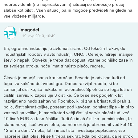
nepredvidenih (ne nepričakovanih) situacij se obnesejo precej
slabše kot piloti. Vseh situacij pa ni mogoče predvideti ne glede na
vse vložene milijarde.
imagodei
::
19. avg 2013, 10:49
Eh, ogromno industrije je avtomatizirane. Od tekočih trakov, do
industrijskih robotov v avtoindustriji, CNC... Ceneje, hitreje, manjše
število napak. Človeku je treba dat dopust, vzame bolniško zase in
za svojega otroka, hoče imet trinajsto plačo, regres...
Človek je cenejši samo kratkoročno. Seveda je odvisno tudi od
tega, za kakšno dejavnost gre. Danes razvijat robota, ki bo
zamenjal čistilko, še nekako ni racionalno. Sploh če se tega loti en
čistilni servis, ki zaposluje 3 čistilke. Če bi se nek podjetnik lotil
razvijat eno hudo zahtevno Roombo, ki bi znala brisat tudi prah iz
polic, čistit skretškoljke, posesat pod kavčem, pomivat šipe - in bi to
zastavil na veliko, bi marsikateri večji čistilni servis plačal tudi več
10 tisoč EUR za tako čistilko. Tudi če imaš čistilko na minimalcu, te
stane nekaj tisoč evrov letno, pa ne moreš je obremenit več kot 10-
12 ur na dan. V nekaj letih imaš tisto investicijo poplačano, vse
naprej je čisti plus. Ni se ti treba sekirat, kdaj bo klicala, da je otrok