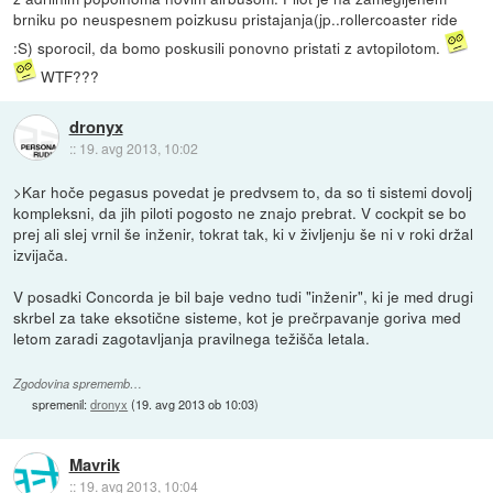
brniku po neuspesnem poizkusu pristajanja(jp..rollercoaster ride
:S) sporocil, da bomo poskusili ponovno pristati z avtopilotom.
WTF???
dronyx
::
19. avg 2013, 10:02
>Kar hoče pegasus povedat je predvsem to, da so ti sistemi dovolj
kompleksni, da jih piloti pogosto ne znajo prebrat. V cockpit se bo
prej ali slej vrnil še inženir, tokrat tak, ki v življenju še ni v roki držal
izvijača.
V posadki Concorda je bil baje vedno tudi "inženir", ki je med drugi
skrbel za take eksotične sisteme, kot je prečrpavanje goriva med
letom zaradi zagotavljanja pravilnega težišča letala.
Zgodovina sprememb…
spremenil:
dronyx
(
19. avg 2013 ob 10:03
)
Mavrik
::
19. avg 2013, 10:04