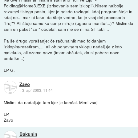
Folding@Home3.EXE (izrisovanje sem izklopil).Nisem najbolje
razumel tistega posta, kjer je nekdo razlagal, kdaj program šteje in
kdaj ne... mar ni tako, da šteje vedno, ko je vsaj del procesorja
"frej"? Ali šteje samo ko comp miruje (ugasne monitor...)? Mislim da
sem en paket "že " obdelal, sam me še ni na ST tabli...
Pa še drugo vprašanje: če računalnik med foldanjem
izklopim/resetiram,.... ali ob ponovnem vklopu nadaljuje z isto
molekulo, ali vzame novo (imam občutek, da si pobere nove
podatke...)
LP G.
Zavo
::
3. apr 2003, 11:44
Mislim, da nadaljuje tam kjer je končal. Meni vsaj!
LP,
Zavo
Bakunin