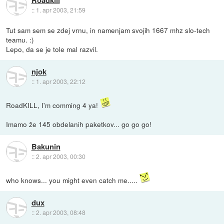
Roadkill
::
1. apr 2003, 21:59
Tut sam sem se zdej vrnu, in namenjam svojih 1667 mhz slo-tech
teamu. :)
Lepo, da se je tole mal razvil.
njok
::
1. apr 2003, 22:12
RoadKILL, I'm comming 4 ya!
Imamo že 145 obdelanih paketkov... go go go!
Bakunin
::
2. apr 2003, 00:30
who knows... you might even catch me.....
dux
::
2. apr 2003, 08:48