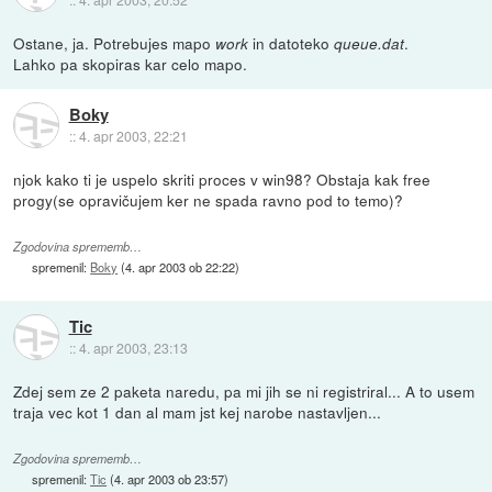
Ostane, ja. Potrebujes mapo
in datoteko
.
work
queue.dat
Lahko pa skopiras kar celo mapo.
Boky
::
4. apr 2003, 22:21
njok kako ti je uspelo skriti proces v win98? Obstaja kak free
progy(se opravičujem ker ne spada ravno pod to temo)?
Zgodovina sprememb…
spremenil:
Boky
(
4. apr 2003 ob 22:22
)
Tic
::
4. apr 2003, 23:13
Zdej sem ze 2 paketa naredu, pa mi jih se ni registriral... A to usem
traja vec kot 1 dan al mam jst kej narobe nastavljen...
Zgodovina sprememb…
spremenil:
Tic
(
4. apr 2003 ob 23:57
)