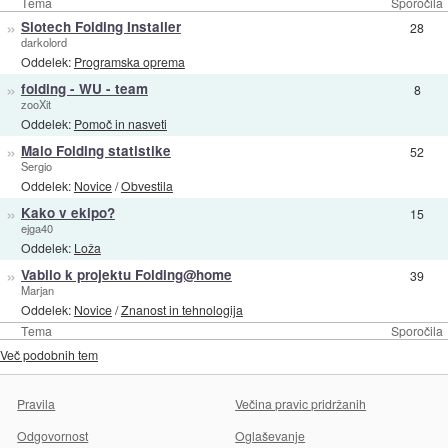
Tema
Sporočila
»
Slotech Folding Installer
28
darkolord
Oddelek:
Programska oprema
»
folding - WU - team
8
zooXit
Oddelek:
Pomoč in nasveti
»
Malo Folding statistike
52
Sergio
Oddelek:
Novice
/
Obvestila
»
Kako v ekipo?
15
ejga40
Oddelek:
Loža
»
Vabilo k projektu Folding@home
39
Marjan
Oddelek:
Novice
/
Znanost in tehnologija
Tema
Sporočila
Več podobnih tem
Pravila
Večina pravic pridržanih
Odgovornost
Oglaševanje