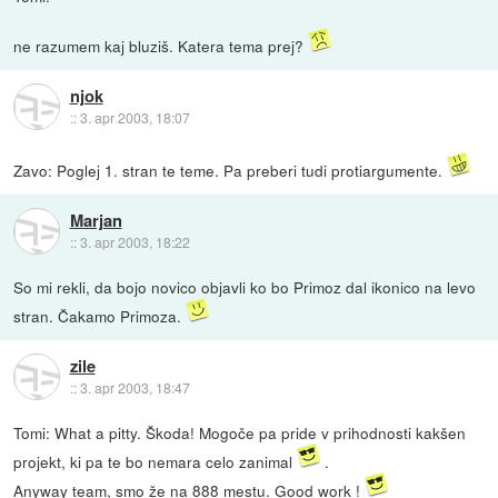
ne razumem kaj bluziš. Katera tema prej?
njok
::
3. apr 2003, 18:07
Zavo: Poglej 1. stran te teme. Pa preberi tudi protiargumente.
Marjan
::
3. apr 2003, 18:22
So mi rekli, da bojo novico objavli ko bo Primoz dal ikonico na levo
stran. Čakamo Primoza.
zile
::
3. apr 2003, 18:47
Tomi: What a pitty. Škoda! Mogoče pa pride v prihodnosti kakšen
projekt, ki pa te bo nemara celo zanimal
.
Anyway team,
smo že na 888 mestu.
Good work !