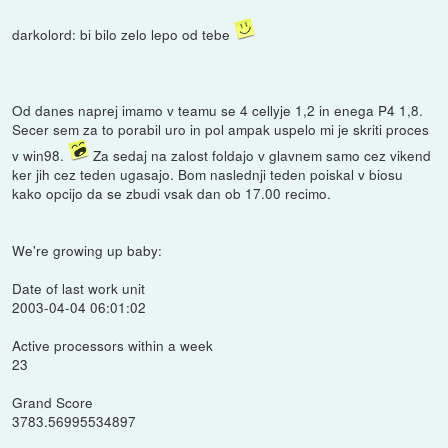
darkolord: bi bilo zelo lepo od tebe
Od danes naprej imamo v teamu se 4 cellyje 1,2 in enega P4 1,8.
Secer sem za to porabil uro in pol ampak uspelo mi je skriti proces
v win98.
Za sedaj na zalost foldajo v glavnem samo cez vikend
ker jih cez teden ugasajo. Bom naslednji teden poiskal v biosu
kako opcijo da se zbudi vsak dan ob 17.00 recimo.
We're growing up baby:
Date of last work unit
2003-04-04 06:01:02
Active processors within a week
23
Grand Score
3783.56995534897