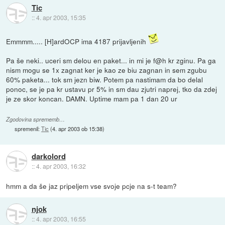
Tic
::
4. apr 2003, 15:35
Emmmm..... [H]ardOCP ima 4187 prijavljenih
Pa še neki.. uceri sm delou en paket... in mi je f@h kr zginu. Pa ga
nism mogu se 1x zagnat ker je kao ze biu zagnan in sem zgubu
60% paketa... tok sm jezn biw. Potem pa nastimam da bo delal
ponoc, se je pa kr ustavu pr 5% in sm dau zjutri naprej, tko da zdej
je ze skor koncan. DAMN. Uptime mam pa 1 dan 20 ur
Zgodovina sprememb…
spremenil:
Tic
(
4. apr 2003 ob 15:38
)
darkolord
::
4. apr 2003, 16:32
hmm a da še jaz pripeljem vse svoje pcje na s-t team?
njok
::
4. apr 2003, 16:55