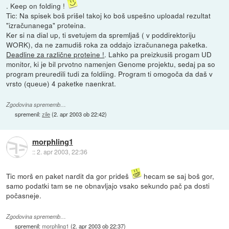
. Keep on folding !
Tic: Na spisek boš prišel takoj ko boš uspešno uploadal rezultat
"izračunanega" proteina.
Ker si na dial up, ti svetujem da spremljaš ( v poddirektoriju
WORK), da ne zamudiš roka za oddajo izračunanega paketka.
Deadline za različne proteine !
. Lahko pa preizkusiš progam UD
monitor, ki je bil prvotno namenjen Genome projektu, sedaj pa so
program preuredili tudi za foldiing. Program ti omogoča da daš v
vrsto (queue) 4 paketke naenkrat.
Zgodovina sprememb…
spremenil:
zile
(
2. apr 2003 ob 22:42
)
morphling1
::
2. apr 2003, 22:36
Tic morš en paket nardit da gor prideš
hecam se saj boš gor,
samo podatki tam se ne obnavljajo vsako sekundo pač pa dosti
počasneje.
Zgodovina sprememb…
spremenil:
morphling1
(
2. apr 2003 ob 22:37
)