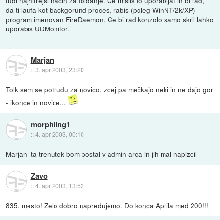
tudi najhitrejsi nacin za foldanje. Ce mislis to uporabljat in bi rad,
da ti laufa kot backgorund proces, rabis (poleg WinNT/2k/XP)
program imenovan FireDaemon. Ce bi rad konzolo samo skril lahko
uporabis UDMonitor.
Marjan
::
3. apr 2003, 23:20
Tolk sem se potrudu za novico, zdej pa mečkajo neki in ne dajo gor
- ikonce in novice...
morphling1
::
4. apr 2003, 00:10
Marjan, ta trenutek bom postal v admin area in jih mal napizdil
Zavo
::
4. apr 2003, 13:52
835. mesto! Zelo dobro napredujemo. Do konca Aprila med 200!!!