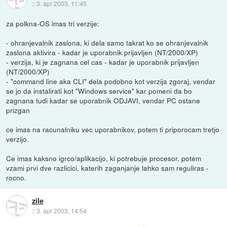
::
3. apr 2003, 11:45
za polkna-OS imas tri verzije:
- ohranjevalnik zaslona, ki dela samo takrat ko se ohranjevalnik
zaslona aktivira - kadar je uporabnik prijavljen (NT/2000/XP)
- verzija, ki je zagnana cel cas - kadar je uporabnik prijavljen
(NT/2000/XP)
- "command line aka CLI" dela podobno kot verzija zgoraj, vendar
se jo da instalirati kot "Windows service" kar pomeni da bo
zagnana tudi kadar se uporabnik ODJAVI, vendar PC ostane
prizgan
ce imas na racunalniku vec uporabnikov, potem ti priporocam tretjo
verzijo.
Ce imas kaksno igrco/aplikacijo, ki potrebuje procesor, potem
vzami prvi dve razlicici, katerih zaganjanje lahko sam reguliras -
rocno.
zile
::
3. apr 2003, 14:54