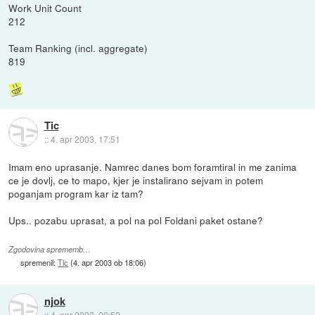
Work Unit Count
212
Team Ranking (incl. aggregate)
819
Tic
::
4. apr 2003, 17:51
Imam eno uprasanje. Namrec danes bom foramtiral in me zanima
ce je dovlj, ce to mapo, kjer je instalirano sejvam in potem
poganjam program kar iz tam?
Ups.. pozabu uprasat, a pol na pol Foldani paket ostane?
Zgodovina sprememb…
spremenil:
Tic
(
4. apr 2003 ob 18:06
)
njok
::
4. apr 2003, 20:52