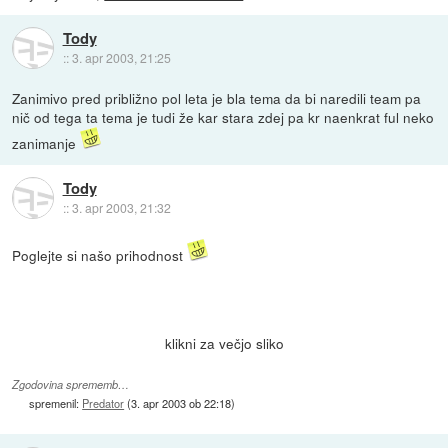
Tody
::
3. apr 2003, 21:25
Zanimivo pred približno pol leta je bla tema da bi naredili team pa
nič od tega ta tema je tudi že kar stara zdej pa kr naenkrat ful neko
zanimanje
Tody
::
3. apr 2003, 21:32
Poglejte si našo prihodnost
klikni za večjo sliko
Zgodovina sprememb…
spremenil:
Predator
(
3. apr 2003 ob 22:18
)