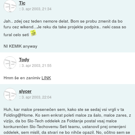
Tic
::
3. apr 2003, 21:34
Jah.. zdej cez teden nemore delat. Bom se probu zmenit da bo
furu cez wikend...Je reku da take projekte podpira.. neki casa so
fural celo seti
NI KEMIK anyway
Tody
::
3. apr 2003, 21:55
Hmm še en zanimiv
LINK
slycer
::
3. apr 2003, 22:04
Huh, kar malce presenečen sem, kako ste se sedaj vsi vrgli v ta
Folding@Home. Ko sem enkrat poleti malce za šalo, malce zares, z
vizijo, da bo Slo-Tech oddelek za Foldanje postal vsaj malce
konkurenčen Slo-Techovemu Seti teamu, ustanovil prej omenjeni
oddelek, sem mislil, da stvari ne bo nihče opazil. No, očitno sem se