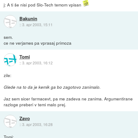
j: A ti še nisi pod Slo-Tech temom vpisan
Bakunin
::
3. apr 2003, 15:11
sem.
ce ne verjames pa vprasaj primoza
Tomi
::
3. apr 2003, 16:12
zile:
Glede na to da je kemik ga bo zagotovo zanimalo.
Jaz sem sicer farmacevt, pa me zadeva ne zanima. Argumentirane
razloge preberi v temi malo prej.
Zavo
::
3. apr 2003, 16:28
Tomi: