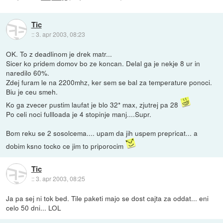
Tic
::
3. apr 2003, 08:23
OK. To z deadlinom je drek matr...
Sicer ko pridem domov bo ze koncan. Delal ga je nekje 8 ur in
naredilo 60%.
Zdej furam le na 2200mhz, ker sem se bal za temperature ponoci.
Biu je ceu smeh.
Ko ga zvecer pustim laufat je blo 32* max, zjutrej pa 28
Po celi noci fullloada je 4 stopinje manj....Supr.
Bom reku se 2 sosolcema.... upam da jih uspem prepricat... a
dobim ksno tocko ce jim to priporocim
Tic
::
3. apr 2003, 08:25
Ja pa sej ni tok bed. Tile paketi majo se dost cajta za oddat... eni
celo 50 dni... LOL