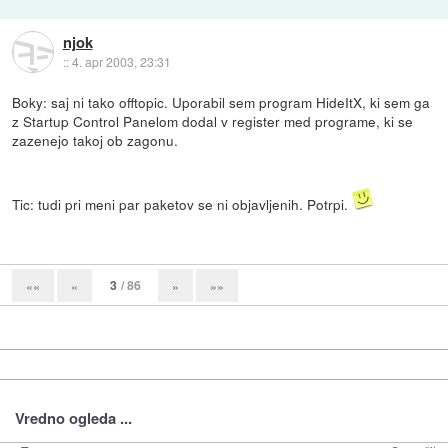
njok
::
4. apr 2003, 23:31
Boky: saj ni tako offtopic. Uporabil sem program HideItX, ki sem ga
z Startup Control Panelom dodal v register med programe, ki se
zazenejo takoj ob zagonu.
Tic: tudi pri meni par paketov se ni objavljenih. Potrpi.
3
/ 86
««
«
»
»»
Vredno ogleda ...