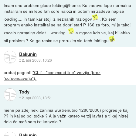
Imam eno problem glede folding@home: Ko zadevo lepo normalno
instaliram se mi lepo fah core nalozi in potem mi zadeva napise
loading.... in tam kar stoji iz neznanih razlogov
. Ko sem
program enako instaliral se na dobri stari P 166 za foro, mi je takoj
zacelo normalno delat .. working..
a mgoce kdo ve, kaj bi lahko
bil problem ? Ko ga resim se prdruzim slo-tech foldingu
Bakunin
::
2. apr 2003, 10:26
probaj pognati
"CLI" - "command line" verzijo (brez
"screensaverja").
Tody
::
2. apr 2003, 13:51
mene pa zdej neki zanima wu(trenutno 1280/2000) progres je kaj
?? in kaj so pol točke ? A je važn katero verzij lavfaš a ti kej hitrej
dela če maš sam txt konzolo ?
Bakunin