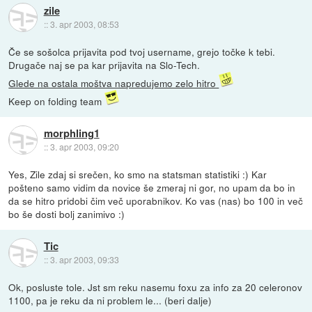
zile
::
3. apr 2003, 08:53
Če se sošolca prijavita pod tvoj username, grejo točke k tebi.
Drugače naj se pa kar prijavita na Slo-Tech.
Glede na ostala moštva napredujemo zelo hitro
Keep on folding team
morphling1
::
3. apr 2003, 09:20
Yes, Zile zdaj si srečen, ko smo na statsman statistiki :) Kar
pošteno samo vidim da novice še zmeraj ni gor, no upam da bo in
da se hitro pridobi čim več uporabnikov. Ko vas (nas) bo 100 in več
bo še dosti bolj zanimivo :)
Tic
::
3. apr 2003, 09:33
Ok, posluste tole. Jst sm reku nasemu foxu za info za 20 celeronov
1100, pa je reku da ni problem le... (beri dalje)