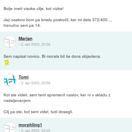
Bolje imeti visoke cilje, kot nizke!
Jaz osebno bom pa kmalu poskočil, ker mi dela 372/400...,
trenutno sem pa 14.
Marjan
::
2. apr 2003, 20:56
Sem napisal novico. Bi morala bit še dons objavlena.
Tomi
::
2. apr 2003, 20:56
Kot ste videli, sem temi spremenil naslov, ker ni v skladu z
nadaljevanjem.
Cilj pa ste, kot sem videl, tudi dosegli.
morphling1
::
2. apr 2003, 22:22