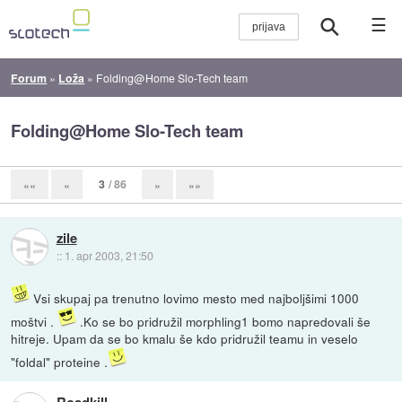
☰
Forum
»
Loža
»
Folding@Home Slo-Tech team
Folding@Home Slo-Tech team
3
/ 86
««
«
»
»»
zile
::
1. apr 2003, 21:50
Vsi skupaj pa trenutno lovimo mesto med najboljšimi 1000
moštvi .
.Ko se bo pridružil morphling1 bomo napredovali še
hitreje. Upam da se bo kmalu še kdo pridružil teamu in veselo
"foldal" proteine .