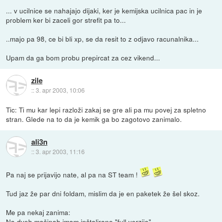
... v ucilnice se nahajajo dijaki, ker je kemijska ucilnica pac in je
problem ker bi zaceli gor strefit pa to...
..majo pa 98, ce bi bli xp, se da resit to z odjavo racunalnika...
Upam da ga bom probu prepircat za cez vikend...
zile
::
3. apr 2003, 10:06
Tic: Ti mu kar lepi razloži zakaj se gre ali pa mu povej za spletno
stran. Glede na to da je kemik ga bo zagotovo zanimalo.
ali3n
::
3. apr 2003, 11:16
Pa naj se prijavijo nate, al pa na ST team !
Tud jaz že par dni foldam, mislim da je en paketek že šel skoz.
Me pa nekaj zanima:
Na dveh mašinah imam inštalirano "full verzijo" -