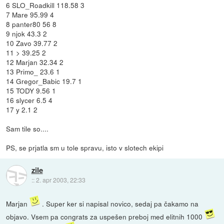
6 SLO_Roadkill 118.58 3
7 Mare 95.99 4
8 panter80 56 8
9 njok 43.3 2
10 Zavo 39.77 2
11 > 39.25 2
12 Marjan 32.34 2
13 Primo_ 23.6 1
14 Gregor_Babic 19.7 1
15 TODY 9.56 1
16 slycer 6.5 4
17 y 2.1 2
Sam tile so....
PS, se prjatla sm u tole spravu, isto v slotech ekipi
zile
::
2. apr 2003, 22:33
Marjan
. Super ker si napisal novico, sedaj pa čakamo na
objavo. Vsem pa congrats za uspešen preboj med elitnih 1000