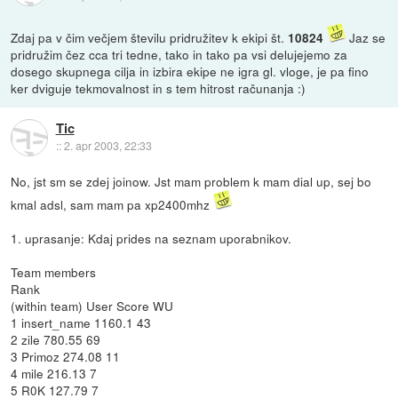
Zdaj pa v čim večjem številu pridružitev k ekipi št.
Jaz se
10824
pridružim čez cca tri tedne, tako in tako pa vsi delujejemo za
dosego skupnega cilja in izbira ekipe ne igra gl. vloge, je pa fino
ker dviguje tekmovalnost in s tem hitrost računanja :)
Tic
::
2. apr 2003, 22:33
No, jst sm se zdej joinow. Jst mam problem k mam dial up, sej bo
kmal adsl, sam mam pa xp2400mhz
1. uprasanje: Kdaj prides na seznam uporabnikov.
Team members
Rank
(within team) User Score WU
1 insert_name 1160.1 43
2 zile 780.55 69
3 Primoz 274.08 11
4 mile 216.13 7
5 R0K 127.79 7