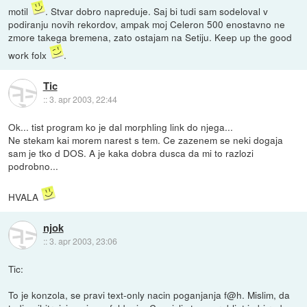
motil
. Stvar dobro napreduje. Saj bi tudi sam sodeloval v
podiranju novih rekordov, ampak moj Celeron 500 enostavno ne
zmore takega bremena, zato ostajam na Setiju. Keep up the good
work folx
.
Tic
::
3. apr 2003, 22:44
Ok... tist program ko je dal morphling link do njega...
Ne stekam kai morem narest s tem. Ce zazenem se neki dogaja
sam je tko d DOS. A je kaka dobra dusca da mi to razlozi
podrobno...
HVALA
njok
::
3. apr 2003, 23:06
Tic:
To je konzola, se pravi text-only nacin poganjanja f@h. Mislim, da