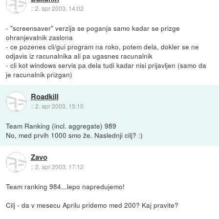
::
2. apr 2003, 14:02
- "screensaver" verzija se poganja samo kadar se prizge
ohranjevalnik zaslona
- ce pozenes cli/gui program na roko, potem dela, dokler se ne
odjavis iz racunalnika ali pa ugasnes racunalnik
- cli kot windows servis pa dela tudi kadar nisi prijavljen (samo da
je racunalnik prizgan)
Roadkill
::
2. apr 2003, 15:10
Team Ranking (incl. aggregate) 989
No, med prvih 1000 smo že. Naslednji cilj? :)
Zavo
::
2. apr 2003, 17:12
Team ranking 984...lepo napredujemo!
Cilj - da v mesecu Aprilu pridemo med 200? Kaj pravite?