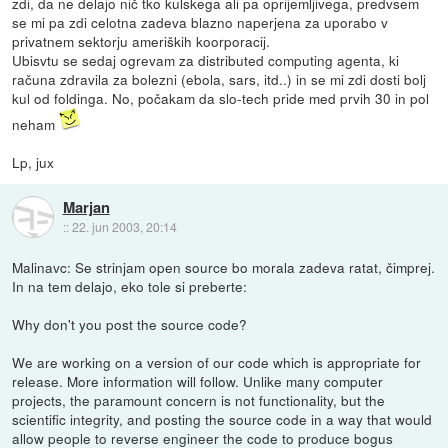
zdi, da ne delajo nič tko kulskega ali pa oprijemljivega, predvsem
se mi pa zdi celotna zadeva blazno naperjena za uporabo v
privatnem sektorju ameriških koorporacij.
Ubisvtu se sedaj ogrevam za distributed computing agenta, ki
računa zdravila za bolezni (ebola, sars, itd..) in se mi zdi dosti bolj
kul od foldinga. No, počakam da slo-tech pride med prvih 30 in pol
neham
Lp, jux
Marjan
::
22. jun 2003, 20:14
Malinavc: Se strinjam open source bo morala zadeva ratat, čimprej.
In na tem delajo, eko tole si preberte:
Why don't you post the source code?
We are working on a version of our code which is appropriate for
release. More information will follow. Unlike many computer
projects, the paramount concern is not functionality, but the
scientific integrity, and posting the source code in a way that would
allow people to reverse engineer the code to produce bogus