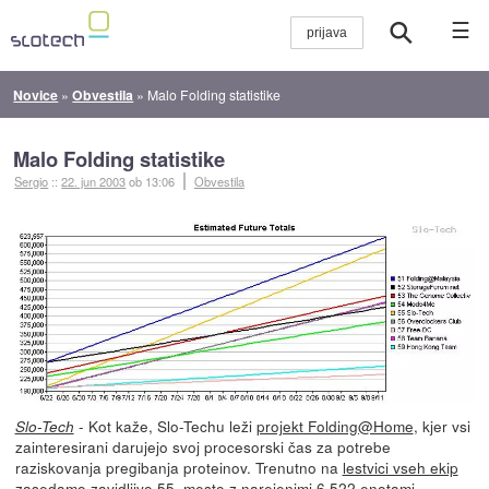
☰
Novice
»
Obvestila
»
Malo Folding statistike
Malo Folding statistike
Sergio
::
22. jun 2003
ob 13:06
Obvestila
- Kot kaže, Slo-Techu leži
projekt Folding@Home
, kjer vsi
Slo-Tech
zainteresirani darujejo svoj procesorski čas za potrebe
raziskovanja pregibanja proteinov. Trenutno na
lestvici vseh ekip
zasedamo zavidljivo 55. mesto z narejenimi 6.522 enotami.