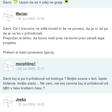
Dami:
Upam da se ti zdej ne greje
Marjan
::
22. jun 2003, 15:04
Dami: Če ti trenutno ne vidiš koristi to še ne pomeni, da je ni, ali pa
de je ne bo v prihodnosti.
Prepričan si lahko, da bomo imeli prav vsi korist prav zaradi tega
projekta.
Preberi si malo povezave zgoraj.
morphling1
::
22. jun 2003, 15:17
Dami kaj si pa ti pričakoval od foldinga ? Boljše ocene v šoli, lepše
življenje, boljšo plačo... Ne vem, me res zanima kaj si pričakoval od
f@h v tako kratkem času ?
Jeebs
::
22. jun 2003, 16:33