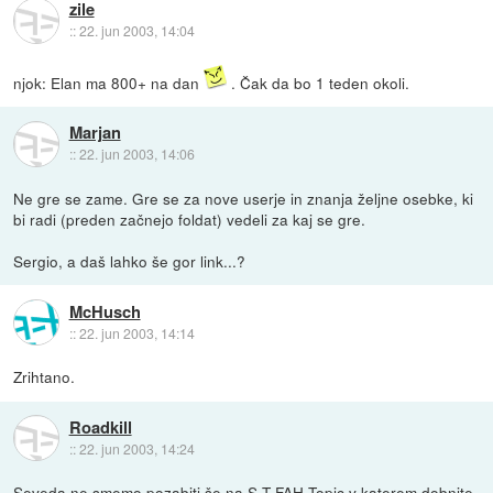
zile
::
22. jun 2003, 14:04
njok: Elan ma 800+ na dan
. Čak da bo 1 teden okoli.
Marjan
::
22. jun 2003, 14:06
Ne gre se zame. Gre se za nove userje in znanja željne osebke, ki
bi radi (preden začnejo foldat) vedeli za kaj se gre.
Sergio, a daš lahko še gor link...?
McHusch
::
22. jun 2003, 14:14
Zrihtano.
Roadkill
::
22. jun 2003, 14:24
Seveda ne smemo pozabiti še na
S-T FAH Topic
v katerem dobnite