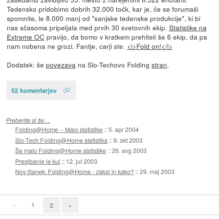
Tedensko pridobimo dobrih 32.000 točk, kar je, če se forumaši
spomnite, le 8.000 manj od "sanjske tedenske produkcije", ki bi
nas sčasoma pripeljala med prvih 30 svetovnih ekip.
Statistike na
Extreme OC
pravijo, da bomo v kratkem prehiteli še 6 ekip, da pa
nam nobena ne grozi. Fantje, carji ste.
<i>Fold on!</i>
Dodatek: še
povezava
na Slo-Techovo Folding
stran
.
52 komentarjev
Preberite si še…
Folding@Home -- Malo statistike
::
5. apr 2004
Slo-Tech Folding@Home statistika
::
9. okt 2003
Še malo Folding@Home statistike
::
26. avg 2003
Pregibanje je kul
::
12. jul 2003
Nov članek: Folding@Home - zakaj in kako?
::
29. maj 2003
«
1
2
»