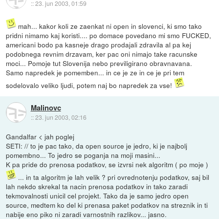
::
23. jun 2003, 01:59
mah... kakor koli ze zaenkat ni open in slovenci, ki smo tako
pridni nimamo kaj koristi.... po domace povedano mi smo FUCKED,
americani bodo pa kasneje drago prodajali zdravila al pa kej
podobnega revnim drzavam, ker pac oni nimajo take racunske
moci... Pomoje tut Slovenija nebo previligirano obravnavana.
Samo napredek je pomemben... in ce je ze in ce je pri tem
sodelovalo veliko ljudi, potem naj bo napredek za vse!
Malinovc
::
23. jun 2003, 02:16
Gandalfar < jah poglej
SETI: // to je pac tako, da open source je jedro, ki je najbolj
pomembno... To jedro se poganja na moji masini...
K pa pride do prenosa podatkov, se izvrsi nek algoritm ( po moje )
... in ta algoritm je lah velik ? pri ovrednotenju podatkov, saj bil
lah nekdo skrekal ta nacin prenosa podatkov in tako zaradi
tekmovalnosti unicil cel projekt. Tako da je samo jedro open
source, medtem ko del ki prenasa paket podatkov na streznik in ti
nabije eno piko ni zaradi varnostnih razlikov... jasno.