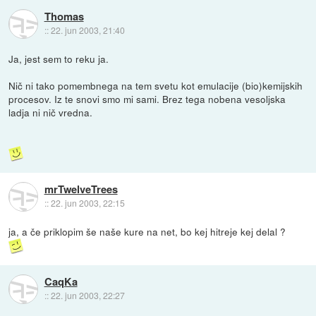
Thomas
::
22. jun 2003, 21:40
Ja, jest sem to reku ja.
Nič ni tako pomembnega na tem svetu kot emulacije (bio)kemijskih
procesov. Iz te snovi smo mi sami. Brez tega nobena vesoljska
ladja ni nič vredna.
mrTwelveTrees
::
22. jun 2003, 22:15
ja, a če priklopim še naše kure na net, bo kej hitreje kej delal ?
CaqKa
::
22. jun 2003, 22:27