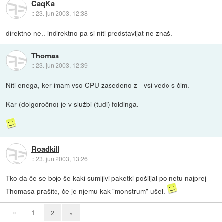
CaqKa
::
23. jun 2003, 12:38
direktno ne.. indirektno pa si niti predstavljat ne znaš.
Thomas
::
23. jun 2003, 12:39
Niti enega, ker imam vso CPU zasedeno z - vsi vedo s čim.
Kar (dolgoročno) je v službi (tudi) foldinga.
Roadkill
::
23. jun 2003, 13:26
Tko da če se bojo še kaki sumljivi paketki pošiljal po netu najprej
Thomasa prašite, če je njemu kak "monstrum" ušel.
«
1
2
»