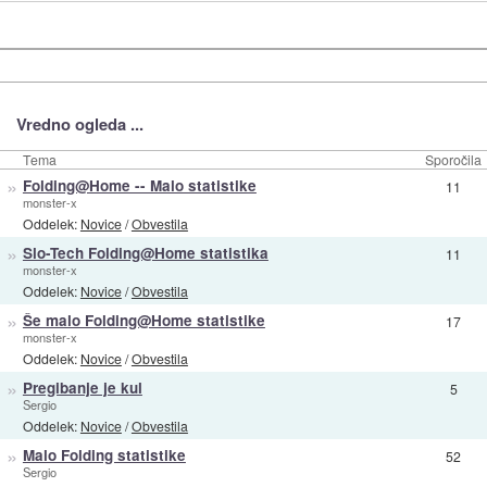
Vredno ogleda ...
Tema
Sporočila
»
Folding@Home -- Malo statistike
11
monster-x
Oddelek:
Novice
/
Obvestila
»
Slo-Tech Folding@Home statistika
11
monster-x
Oddelek:
Novice
/
Obvestila
»
Še malo Folding@Home statistike
17
monster-x
Oddelek:
Novice
/
Obvestila
»
Pregibanje je kul
5
Sergio
Oddelek:
Novice
/
Obvestila
»
Malo Folding statistike
52
Sergio