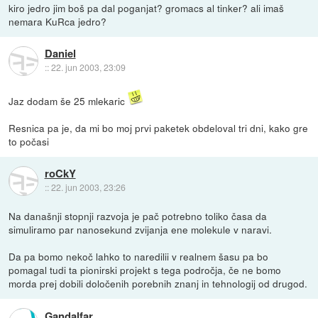
kiro jedro jim boš pa dal poganjat? gromacs al tinker? ali imaš
nemara KuRca jedro?
Daniel
::
22. jun 2003, 23:09
Jaz dodam še 25 mlekaric
Resnica pa je, da mi bo moj prvi paketek obdeloval tri dni, kako gre
to počasi
roCkY
::
22. jun 2003, 23:26
Na današnji stopnji razvoja je pač potrebno toliko časa da
simuliramo par nanosekund zvijanja ene molekule v naravi.
Da pa bomo nekoč lahko to naredilii v realnem šasu pa bo
pomagal tudi ta pionirski projekt s tega področja, če ne bomo
morda prej dobili določenih porebnih znanj in tehnologij od drugod.
Gandalfar