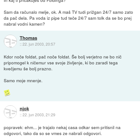
Sam da računalo melje, ok. A maš TV tudi prižgan 24/7 samo zato
da pač dela. Pa voda iz pipe tud teče 24/7 sam tolk da se bo prej
nabral vodni kamen?
Thomas
::
22. jun 2003, 20:57
Kdor noče foldat, pač noče foldat. Še bolj verjetno ne bo nič
pripomogel k ničemur vse svoje življenje, ki bo zaradi tega
kvečjemu še bolj prazno.
Samo moje mnenje.
njok
::
22. jun 2003, 21:29
popravek: ehm... je trajalo nekaj casa odkar sem pritisnil na
odgovori, tako da so se vmes ze nabrali odgovori.