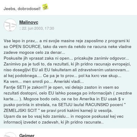
Jeebs, dobrodosel!
Malinovc
::
22. jun 2003, 17:30
Vse lepo in prav,.. a mi svojie masine reje zaposlimo z programi ki
so OPEN SOURCE, tako da vem da nekdo ne racuna neke vladne
zadeve mogoce celo za denar...
Poskusite jih vprasat zaka ni open... pricakujte zanimiv odgovor...
Zanimivo pa je tudi to, da rezultati, ki jih pridno racunajo evropejci,
niso dosegljivi EU ali EU fakultetam ali zdravstvenim ustanovam...
al kej podobnega.... Ce pa je to prov... pol ka kxrc vse skup...
Ka vem... men smrdi po... Ameriski vladi...
Fantje SETI je zakon!!! je open, vsi delajo zaston in vsem so
rezultati dostopni, celo EU lahko posega po informacijah ( zvezdne
karte.... ). Mogoce bodo celo, ce ne bo Amerika in EU usak $ v
pusko porinla in strelala, na SETIJU laufal RACUNSKO poceni "
ZEMELJSKI SCIT " se pravi proti kakimi kameji iz vesolja.
Upam da se bo vsaj kdo zamislu... in mogoce poskusal kej vec
informacij izvedet o zadevah, ki jih pridno racunate..
Gejmer