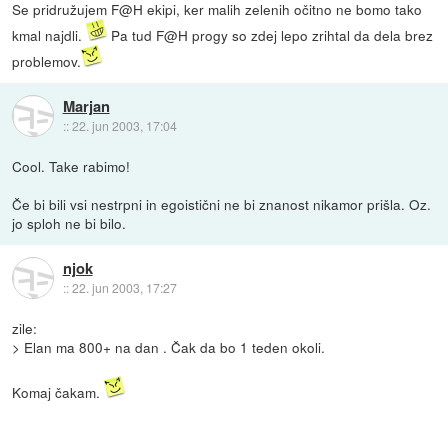
Se pridružujem F@H ekipi, ker malih zelenih očitno ne bomo tako
kmal najdli.
Pa tud F@H progy so zdej lepo zrihtal da dela brez
problemov.
Marjan
::
22. jun 2003, 17:04
Cool. Take rabimo!
Če bi bili vsi nestrpni in egoistični ne bi znanost nikamor prišla. Oz.
jo sploh ne bi bilo.
njok
::
22. jun 2003, 17:27
zile:
> Elan ma 800+ na dan . Čak da bo 1 teden okoli.
Komaj čakam.