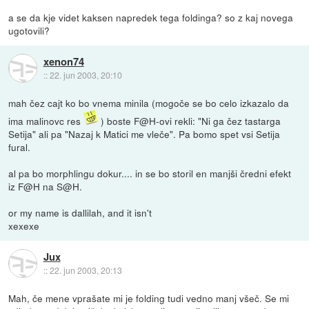
a se da kje videt kaksen napredek tega foldinga? so z kaj novega
ugotovili?
xenon74
::
22. jun 2003, 20:10
mah čez cajt ko bo vnema minila (mogoče se bo celo izkazalo da
ima malinovc res
) boste F@H-ovi rekli: "Ni ga čez tastarga
Setija" ali pa "Nazaj k Matici me vleče". Pa bomo spet vsi Setija
fural.
al pa bo morphlingu dokur.... in se bo storil en manjši čredni efekt
iz F@H na S@H.
or my name is dallilah, and it isn't
xexexe
Jux
::
22. jun 2003, 20:13
Mah, če mene vprašate mi je folding tudi vedno manj všeč. Se mi