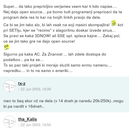
Super... da tako prepricljivo verjames vsem kar ti kdo napise....
Nej dajo open source... pa bomo tudi programerji prepricani da ta
program dela res to kar na tvojih linkih pravjo da dela.
Ce bi se jim tako slo, bi lah vsak na soji masini skompajliral
kot
pri SETIju, kjer se "recimo" v alagoritmu doskar izvede sinus...
Se pravi se kaka 3DNOW! ali SSE opt. splaca kajne.... Zakaj pol,
ce se jim tako gre ne dajo open source!
Sigurno pa kaka AC. Za Znanost ... lah zdele dostopa do
podatkov... pa ka se...
To so pac taki projeti ki morajo sluziti samo enmu namenu....
napredku.... in to ne samo v ameriki....
tx-z
::
22. jun 2003, 19:39
men to itaq skor nč ne dela (v 14 dneh je naredu 20k/250k)..mogu
bi pa nardit v 16dneh..
tha_Kalis
::
22. jun 2003, 19:50