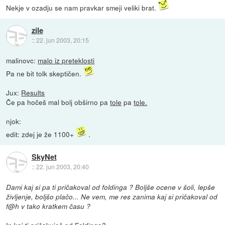
Nekje v ozadju se nam pravkar smeji veliki brat.
zile
::
22. jun 2003, 20:15
malinovc:
malo iz preteklosti
Pa ne bit tolk skeptičen.
Jux:
Results
Če pa hočeš mal bolj obširno pa
tole
pa
tole.
njok:
edit: zdej je že 1100+
.
SkyNet
::
22. jun 2003, 20:40
Dami kaj si pa ti pričakoval od foldinga ? Boljše ocene v šoli, lepše
življenje, boljšo plačo... Ne vem, me res zanima kaj si pričakoval od
f@h v tako kratkem času ?
In kaj ti pričakuješ od Foldinga?