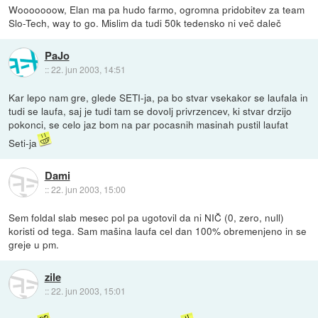
Wooooooow, Elan ma pa hudo farmo, ogromna pridobitev za team
Slo-Tech, way to go. Mislim da tudi 50k tedensko ni več daleč
PaJo
::
22. jun 2003, 14:51
Kar lepo nam gre, glede SETI-ja, pa bo stvar vsekakor se laufala in
tudi se laufa, saj je tudi tam se dovolj privrzencev, ki stvar drzijo
pokonci, se celo jaz bom na par pocasnih masinah pustil laufat
Seti-ja
Dami
::
22. jun 2003, 15:00
Sem foldal slab mesec pol pa ugotovil da ni NIČ (0, zero, null)
koristi od tega. Sam mašina laufa cel dan 100% obremenjeno in se
greje u pm.
zile
::
22. jun 2003, 15:01