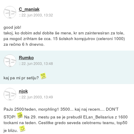
C_maniak
::
22. jun 2003, 13:32
good job!
takoj, ko dobim adsl dobite še mene, kr sm zainteresiran za tole,
pa mogoč zrihtam še cca. 15 šolskoh kompjutrov (celeroni 1000)
za rečmo 6 h dnevno.
Rumko
::
22. jun 2003, 13:48
kaj pa mi pr setiju?
njok
::
22. jun 2003, 13:49
PaJo 2500/teden, morphling1 3500... kaj naj recem.... DON'T
STOP!
Na 29. mestu pa se je prebudil ELan_Belisarius z 1600
tockami na teden. Cestitke gredo seveda celotnemu teamu, top50
je blizu.