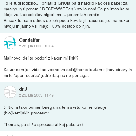
To je tudi logicno.... prijatli z GNUja pa ti nardijo kak ces paket za
masino in ti potem ( DESPYWAREan ) sw laufas! Ce pa imas kako
idejo za izpopolnitev algoritma.... potem lah nardis.
Ampak tut sam odnos do teh podatkov, ki jih racunas je...na nekem
nivoju in jasno vsi imajo 100% dostop do njih.
Gandalfar
::
23. jun 2003, 10:34
Malinovc: dej to podpri z kaksnimi linki?
Kakor sem jaz videl se vedno za seti@home laufam njihov binary in
mi to 'open-source' jedro itaq nc ne pomaga.
dr.J
::
23. jun 2003, 11:49
> Nič ni tako pomembnega na tem svetu kot emulacije
(bio)kemijskih procesov.
Thomas, pa si že sprocesiral kaj paketov?