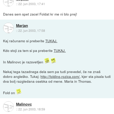
::
22. jun 2003, 17:41
Danes sem spet zacel Foldat kr me ni blo prej!
Marjan
::
22. jun 2003, 17:58
Kaj računamo si preberite
TUKAJ.
Kdo stoji za tem si pa preberite
TUKAJ.
In Malinovc je razsvetljen
Nekaj tega tazadnega dela sem pa tudi prevedel, če ne znaš
dobro angleško. Tukaj:
http://folding.rozica.com/
, kjer sta pisala tudi
dva bolj razgledana osebka od mene. Maria in Thomas.
Fold on
Malinovc
::
22. jun 2003, 18:59