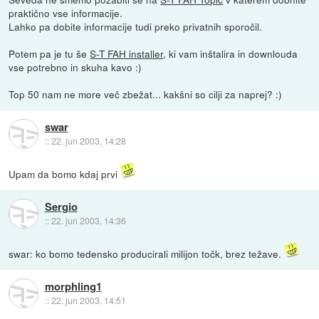
praktično vse informacije.
Lahko pa dobite informacije tudi preko privatnih sporočil.
Potem pa je tu še
S-T FAH installer
, ki vam inštalira in downlouda
vse potrebno in skuha kavo :)
Top 50 nam ne more več zbežat... kakšni so cilji za naprej? :)
swar
::
22. jun 2003, 14:28
Upam da bomo kdaj prvi
Sergio
::
22. jun 2003, 14:36
swar: ko bomo tedensko producirali milijon točk, brez težave.
morphling1
::
22. jun 2003, 14:51