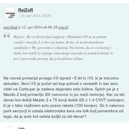
RejZoR
::
12. apr 2014, 09:25
epicVoid
je
12. apr 2014 ob 00:28
izjavil
:
Rejzor... Ko se boš peljal najprej v Hyundai i10 in se potem
vsedel v mazdo 2, ti bo vse jasno. In ne, ni se mi miselnost
zataknila v 90, govorim iz izkušenj. Ne rečem, da so vsi korejci
slabi, ker tistih iz višjega cenovnega razreda še nisem testiral, ti
pa iz prve roke povem, da je kvaliteta očitna.
Ne moreš primerjat prvega i10 izpred ~5 let in i10, ki je trenutno
aktualen. Novi i10 je požel cel kup pohval v reviewih in kar sem
videl na Carbuyer je zadeva dejansko zelo luštna. Sploh pa je z
Mazdo 2 bolj primerljiv i20 (cenovno in po moči motorja). Ker za isti
denar kot dobiš Mazdo 2 s 75 konji dobiš i20 z 1.4 CVVT motorjem,
ki je v tako majhnem avtu prava raketa (100 konjev). So ti nakoncu
park senzorji in ostala elektronska šara res tolk bolj pomembna od
tega, da je avto kot celota boljši za isti denar?