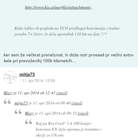
http://www.kia.si/userfiles/attachments
...
Kako lahko ob pogledu na TCO predlagaš bencinarja z realno
porabo 7+ litrov, če dela uporabnk 110 km na dan ???
ker sem že večkrat preračunal, in dizla notr prneseš pr večini avtov
šele pri prevoženihj 100k kilometrih...
mitja73
::
11. apr 2014, 12:59
Blazz
je
11. apr 2014 ob 12:43
izjavil
:
mitja73
je
11. apr 2014 ob 09:40
izjavil
:
Blazz
je
11. apr 2014 ob 09:32
izjavil
:
Kaj pa Kia Ceed? 1.4 100 konjev
bencinar EX style oprema je trenutno v
akciji za 15k eur.