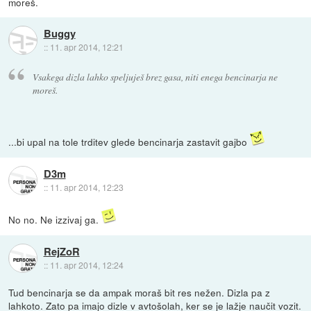
moreš.
Buggy
::
11. apr 2014, 12:21
Vsakega dizla lahko speljuješ brez gasa, niti enega bencinarja ne
moreš.
...bi upal na tole trditev glede bencinarja zastavit gajbo
D3m
::
11. apr 2014, 12:23
No no. Ne izzivaj ga.
RejZoR
::
11. apr 2014, 12:24
Tud bencinarja se da ampak moraš bit res nežen. Dizla pa z
lahkoto. Zato pa imajo dizle v avtošolah, ker se je lažje naučit vozit.