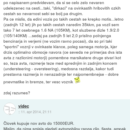
po napisanem predvidevam, da si se celo zelo nevaren
udelezenec na cesti...taki, "dirkaci" na ovinkastih hribovitih ozkih
cestah so nevarnost sebi se bolj pa drugim.
Pa ce mislis, da edini vozis po takih cestah se krepko motis...letno
(zadnjih 12 let) jih po takih cestah naredim 35kkm, pa vozil sem
tako 7 let osebnega 1.6 NA (105KM), kot sluzbene dizle 1.9/2.0
(105/140KM) ...sedaj pa zadnjih 5 let 2,0 prisilno polnjenga
bencinarja in verjemi (ne vozim ravno pocasi), da so pri taki
"sportni" voznji v ovinkaste klance, poleg samega motorja, kjer
drzis optimalno obmocje navora (ce seveda ne primerjas dva ista
avta z razlicnimi motorji) pomembne marsikatere druge stvari kot
so, teza avta, razmerje teze med sprednjim in zadnjim koncem
(understeering - oversteering), medosna razdalja, kakor tudi
prestavna razmerja in nenazadnje ter najpomembnejse - dobre
pnevmatike in bremze, ter vesc voznik
zdaj razumes?
videc
::
11. apr 2014, 21:11
Človek kupuje nov avto do 15000EUR.
Mislim, da nima smisla gledati avtomobilov ranga clio, fiesta, ampak