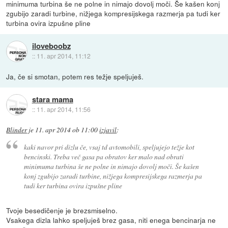
minimuma turbina še ne polne in nimajo dovolj moči. Še kašen konj
zgubijo zaradi turbine, nižjega kompresijskega razmerja pa tudi ker
turbina ovira izpušne pline
iloveboobz
::
11. apr 2014, 11:12
Ja, če si smotan, potem res težje speljuješ.
stara mama
::
11. apr 2014, 11:56
Blinder
je
11. apr 2014 ob 11:00
izjavil
:
kaki navor pri dizlu če, vsaj td avtomobili, speljujejo težje kot
bencinski. Treba več gasa pa obratov ker malo nad obrati
minimuma turbina še ne polne in nimajo dovolj moči. Še kašen
konj zgubijo zaradi turbine, nižjega kompresijskega razmerja pa
tudi ker turbina ovira izpušne pline
Tvoje besedičenje je brezsmiselno.
Vsakega dizla lahko speljuješ brez gasa, niti enega bencinarja ne