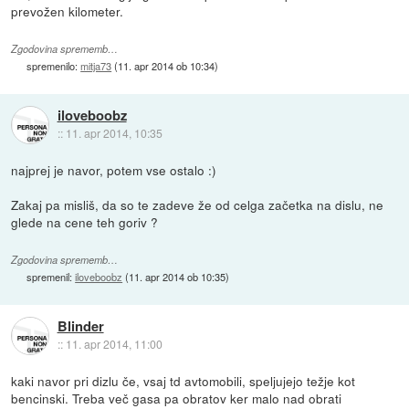
prevožen kilometer.
Zgodovina sprememb…
spremenilo:
mitja73
(
11. apr 2014 ob 10:34
)
iloveboobz
::
11. apr 2014, 10:35
najprej je navor, potem vse ostalo :)
Zakaj pa misliš, da so te zadeve že od celga začetka na dislu, ne
glede na cene teh goriv ?
Zgodovina sprememb…
spremenil:
iloveboobz
(
11. apr 2014 ob 10:35
)
Blinder
::
11. apr 2014, 11:00
kaki navor pri dizlu če, vsaj td avtomobili, speljujejo težje kot
bencinski. Treba več gasa pa obratov ker malo nad obrati