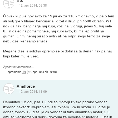
Utk
::
12. apr 2014, 09:38
Človek kupuje nov avto za 15 jurjev za 110 km dnevno, vi pa o tem
ali bolj gre v klanec bencinar ali dizel v drugi pri 4500 obratih. WTF
no? Ja itak, bencinarja naj kupi, vozi naj v drugi, jebeš 5., kaj šele
6., in daleč najpomembneje, naj kupi avto, ki ima lep profil na
gumah. Grim, nehaj pisat o avtih ali pa odpri svojo temo za svoje
nebuloze, ker samo smetiš.
Megane dizel s solidno opremo se bi dobil za ta denar, itak pa naj
kupi kater mu je všeč.
Zgodovina sprememb…
spremenil:
Utk
(
12. apr 2014 ob 09:40
)
Amdforce
::
12. apr 2014, 11:09
Renaultov 1.5 dci, psa 1.6 hdi so motorji znizko porabo vendar
izredno nevzdrzljivi-problemi s turbinami, vw in skoda 1.6 dizel je
dober, fordov 1.8 dizel je ok vendar ni tako dinamicen motor, 2.0
dizli so vecinoma vsi dobri- govorim za novejse cr motorje. Ostalih