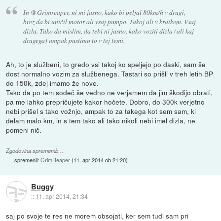
In @Grimreaper, ni mi jasno, kako bi peljal 80km/h v drugi,
brez da bi uničil motor ali vsaj pumpo. Takoj ali v kratkem. Vsaj
dizla. Tako da mislim, da tebi ni jasno, kako voziti dizla (ali kaj
drugega) ampak pustimo to v tej temi.
Ah, to je službeni, to gredo vsi takoj ko speljejo po daski, sam še
dost normalno vozim za službenega. Tastari so prišli v treh letih BP
do 150k, zdej imamo že nove.
Tako da po tem sodeč še vedno ne verjamem da jim škodijo obrati,
pa me lahko prepričujete kakor hočete. Dobro, do 300k verjetno
nebi prišel s tako vožnjo, ampak to za takega kot sem sam, ki
delam malo km, in s tem tako ali tako nikoli nebi imel dizla, ne
pomeni nič.
Zgodovina sprememb…
spremenil:
GrimReaper
(
11. apr 2014 ob 21:20
)
Buggy
::
11. apr 2014, 21:34
saj po svoje te res ne morem obsojati, ker sem tudi sam pri