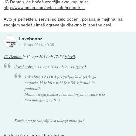
JC Denton, če hočeš vzdržljiv avto kupi tole:
http://www.bolha.com/avto-moto/motocikl...
Avto je perfekten, servisi so zelo poceni, poraba je majhna, na
zadnjem sedežu imaš ogrevanje direktno iz izpušne cevi.
iloveboobz
::
12. apr 2014, 19:35
JC Denton
je
12. apr 2014 ob 17:54
izjavil
:
iloveboobz
je
11. apr 2014 ob 21:14
izjavil
:
Tako btw, 1.8TDCI je izpeljanka dizelskega
motorja, ki je bil v rabi že v 80' v fiestah in
podobnih.
Mamo istega fokusa z tem motorjem in zadeva kr
fino potegne za 1.8 :)
Kakšna pa je zanesljivost takega motorja?
V 5 letih še zaenkrat brez težav.