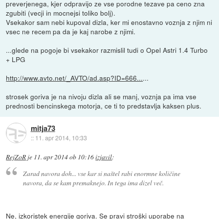
preverjenega, kjer odpravijo ze vse porodne tezave pa ceno zna
zgubiti (vecji in mocnejsi toliko bolj).
Vsekakor sam nebi kupoval dizla, ker mi enostavno voznja z njim ni
vsec ne recem pa da je kaj narobe z njimi.
...glede na pogoje bi vsekakor razmislil tudi o Opel Astri 1.4 Turbo
+ LPG
http://www.avto.net/_AVTO/ad.asp?ID=666...
...
strosek goriva je na nivoju dizla ali se manj, voznja pa ima vse
prednosti bencinskega motorja, ce ti to predstavlja kaksen plus.
mitja73
::
11. apr 2014, 10:33
RejZoR
je
11. apr 2014 ob 10:16
izjavil
:
Zarad navora doh... vse kar si naštel rabi enormne količine
navora, da se kam premaknejo. In tega ima dizel več.
Ne, izkoristek energije goriva. Se pravi stroški uporabe na