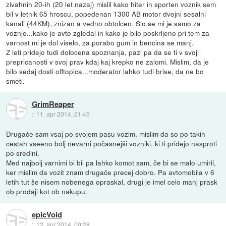
zivahnih 20-ih (20 let nazaj) mislil kako hiter in sporten voznik sem
bil v letnik 65 hroscu, popedenan 1300 AB motor dvojni sesalni
kanali (44KM), znizan a vedno obtolcen. Slo se mi je samo za
voznjo...kako je avto zgledal in kako je bilo poskrljeno pri tem za
varnost mi je dol viselo, za porabo gum in bencina se manj.
Z leti pridejo tudi dolocena spoznanja, pazi pa da se ti v svoji
prepricanosti v svoj prav kdaj kaj krepko ne zalomi. Mislim, da je
bilo sedaj dosti offtopica...moderator lahko tudi brise, da ne bo
smeti.
GrimReaper
::
11. apr 2014, 21:45
Drugače sam vsaj po svojem pasu vozim, mislim da so po takih
cestah vseeno bolj nevarni počasnejši vozniki, ki ti pridejo nasproti
po sredini.
Med najbolj varnimi bi bil pa lahko komot sam, če bi se malo umiril,
ker mislim da vozit znam drugače precej dobro. Pa avtomobila v 6
letih tut še nisem nobenega opraskal, drugi je imel celo manj prask
ob prodaji kot ob nakupu.
epicVoid
::
12. apr 2014, 00:28