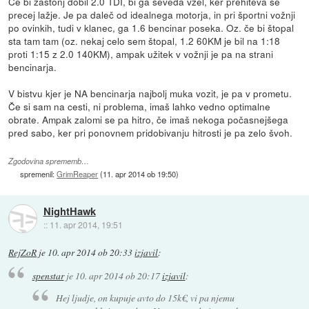
Če bi zastonj dobil 2.0 TDI, bi ga seveda vzel, ker prehiteva se
precej lažje. Je pa daleč od idealnega motorja, in pri športni vožnji
po ovinkih, tudi v klanec, ga 1.6 bencinar poseka. Oz. če bi štopal
sta tam tam (oz. nekaj celo sem štopal, 1.2 60KM je bil na 1:18
proti 1:15 z 2.0 140KM), ampak užitek v vožnji je pa na strani
bencinarja.
V bistvu kjer je NA bencinarja najbolj muka vozit, je pa v prometu.
Če si sam na cesti, ni problema, imaš lahko vedno optimalne
obrate. Ampak zalomi se pa hitro, če imaš nekoga počasnejšega
pred sabo, ker pri ponovnem pridobivanju hitrosti je pa zelo švoh.
Zgodovina sprememb…
spremenil:
GrimReaper
(
11. apr 2014 ob 19:50
)
NightHawk
::
11. apr 2014, 19:51
RejZoR
je
10. apr 2014 ob 20:33
izjavil
:
spenstar
je
10. apr 2014 ob 20:17
izjavil
:
Hej ljudje, on kupuje avto do 15k€, vi pa njemu