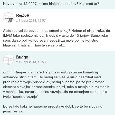
Nov avto za 12.000€, ki ima hlajenje sedežev? Kaj imaš to?
RejZoR
::
11. apr 2014, 19:57
A ste res vsi tle povsem nepismeni al kaj? Noben ni nikjer reku, da
IMAM take sedeže niti da jih dobiš v avtu do 15 jurjev. Samo reku
sem, da so bolj kot ogrevani sedeži za moje pojme koristno
hlajenje. Thats all. Naučte se že brat...
Buggy
::
11. apr 2014, 19:58
@GrimReaper: daj naredi si prosim uslugo pa ne kometiraj
avtomobilisticnih tem! Do sedaj sem se le kislo nasmihal med
prebiranjem tvojih prispevkov, sedaj si postal pa ze prav motec
element s svojimi nerasciscenimi pojmi, tako o menjalnih razmerjih
v menjalniku, navoru, nacinu voznje...da ne omenjam celo pojma
tvoje "sportne voznje"
Bo se kdo kaksne napacne predstave dobil, ce te bo slucajno
jemal resno.