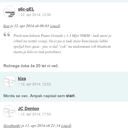
s6c-gEL
::
12. apr 2014, 12:30
kixs
je
12. apr 2014 ob 09:03
izjavil
:
Predvsem kaksen Punto Grande z 1.3 Mjet 90KM - tudi meni je
crknil na testni voznji. Sicer pa si tudi stare bencinarje lahko
speljal brez gasa - pac si dal "cok" na maksimum (ob hladnem
startu je bilo to itak potrebno).
Ročnega čoka že 20 let ni več.
kixs
::
12. apr 2014, 12:53
Morda se vec. Ampak napisal sem
.
stari
JC Denton
::
12. apr 2014, 17:54
iloveboobz
je
11. apr 2014 ob 21:14
izjavil
: