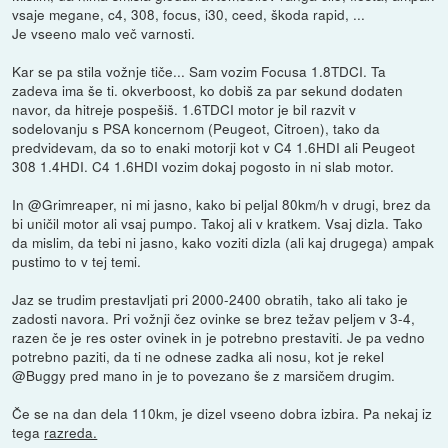
vsaje megane, c4, 308, focus, i30, ceed, škoda rapid, ...
Je vseeno malo več varnosti.
Kar se pa stila vožnje tiče... Sam vozim Focusa 1.8TDCI. Ta
zadeva ima še ti. okverboost, ko dobiš za par sekund dodaten
navor, da hitreje pospešiš. 1.6TDCI motor je bil razvit v
sodelovanju s PSA koncernom (Peugeot, Citroen), tako da
predvidevam, da so to enaki motorji kot v C4 1.6HDI ali Peugeot
308 1.4HDI. C4 1.6HDI vozim dokaj pogosto in ni slab motor.
In @Grimreaper, ni mi jasno, kako bi peljal 80km/h v drugi, brez da
bi uničil motor ali vsaj pumpo. Takoj ali v kratkem. Vsaj dizla. Tako
da mislim, da tebi ni jasno, kako voziti dizla (ali kaj drugega) ampak
pustimo to v tej temi.
Jaz se trudim prestavljati pri 2000-2400 obratih, tako ali tako je
zadosti navora. Pri vožnji čez ovinke se brez težav peljem v 3-4,
razen če je res oster ovinek in je potrebno prestaviti. Je pa vedno
potrebno paziti, da ti ne odnese zadka ali nosu, kot je rekel
@Buggy pred mano in je to povezano še z marsičem drugim.
Če se na dan dela 110km, je dizel vseeno dobra izbira. Pa nekaj iz
tega
razreda.