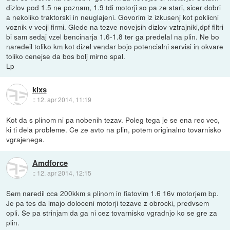
dizlov pod 1.5 ne poznam, 1.9 tdi motorji so pa ze stari, sicer dobri
a nekoliko traktorski in neuglajeni. Govorim iz izkusenj kot poklicni
voznik v vecji firmi. Glede na tezve novejsih dizlov-vztrajniki,dpf filtri
bi sam sedaj vzel bencinarja 1.6-1.8 ter ga predelal na plin. Ne bo
naredeil toliko km kot dizel vendar bojo potencialni servisi in okvare
toliko cenejse da bos bolj mirno spal.
Lp
kixs
::
12. apr 2014, 11:19
Kot da s plinom ni pa nobenih tezav. Poleg tega je se ena rec vec,
ki ti dela probleme. Ce ze avto na plin, potem originalno tovarnisko
vgrajenega.
Amdforce
::
12. apr 2014, 12:15
Sem naredil cca 200kkm s plinom in fiatovim 1.6 16v motorjem bp.
Je pa tes da imajo doloceni motorji tezave z obrocki, predvsem
opli. Se pa strinjam da ga ni cez tovarnisko vgradnjo ko se gre za
plin.