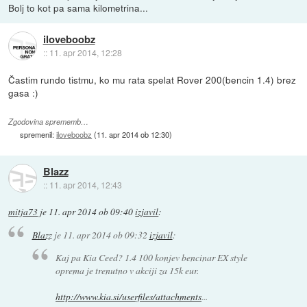
Bolj to kot pa sama kilometrina...
iloveboobz
::
11. apr 2014, 12:28
Častim rundo tistmu, ko mu rata spelat Rover 200(bencin 1.4) brez
gasa :)
Zgodovina sprememb…
spremenil:
iloveboobz
(
11. apr 2014 ob 12:30
)
Blazz
::
11. apr 2014, 12:43
mitja73
je
11. apr 2014 ob 09:40
izjavil
:
Blazz
je
11. apr 2014 ob 09:32
izjavil
:
Kaj pa Kia Ceed? 1.4 100 konjev bencinar EX style
oprema je trenutno v akciji za 15k eur.
http://www.kia.si/userfiles/attachments
...