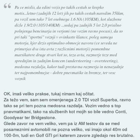
Pa ce mislis, da edini vozis po takih cestah se krepko
motis...letno (zadnjih 12 let) jih po takih cestah naredim 35kkm,
pa vozil sem tako 7 let osebnega 1.6 NA (105KM), kot sluzbene
dizle 1.9/2.0 (105/140KM) ...sedaj pa zadnjih 5 let 2,0 prisilno
polnjenga bencinarja in verjemi (ne vozim ravno pocasi), da so
pri taki "sportni" voznji v ovinkaste klance, poleg samega
motorja, kjer drzis optimalno obmocje navora (ce seveda ne
primerjas dva ista avta z razlicnimi motorji) pomembne
marsikatere druge stvari kot so, teza avta, razmerje teze med
sprednjim in zadnjim koncem (understeering - oversteering),
medosna razdalja, kakor tudi prestavna razmerja in nenazadnje
ter najpomembnejse - dobre pnevmatike in bremze, ter vesc
voznik
OK, imaš veliko prakse, tukaj nimam kaj očitat.
Za težo vem, sam sem omenjenega 2.0 TDI vozil Superba, ravno
tako se pri tem pozna medosna razdalja. Vozim vedno s top
pnevmatikami, tako na službenih kot mojih so bile vedno Conti,
Goodyear ter Bridgestone.
Glede zavor ne vem veliko, vem pa iz AM testov da se med
posameznimi avtomobili ne pozna veliko, vsi imajo okol 40m od
100-0m, tudi en Golf GTI pri katerem zavore zgledajo res brutalno.