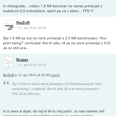
in mimogrede... noben 1.6 NA bencinar ne mores primerjati z
sodobnim 2.0 turbodizlom, sploh pa ne v klanc... FFS !!!
RejZoR
::
11. apr 2014, 20:00
Sej 1.6 NA se tud ne more primerjat z 2.0 NA bencinarjem. Your
point being? :confused: Kot bi reku, I4 se ne more primerjat z V12.
Ja no shit ane...
Buggy
::
11. apr 2014, 20:10
RejZoR
je
11. apr 2014 ob 20:00
izjavil
:
Sej 1.6 NA se tud ne more primerjat z 2.0 NA bencinarjem. Your
point being? :confused: Kot bi reku, I4 se ne more primerjat z
V12. Ja no shit ane...
in iz cesa si dojel, da naj bi bil to moj point...to nas namrec zeli
prepricat znalec avtomobilske tehnike in voznje kot take -