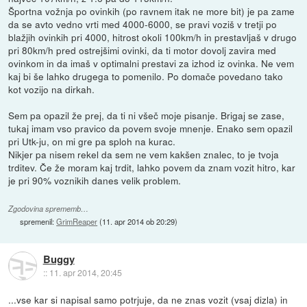
Športna vožnja po ovinkih (po ravnem itak ne more bit) je pa zame
da se avto vedno vrti med 4000-6000, se pravi voziš v tretji po
blažjih ovinkih pri 4000, hitrost okoli 100km/h in prestavljaš v drugo
pri 80km/h pred ostrejšimi ovinki, da ti motor dovolj zavira med
ovinkom in da imaš v optimalni prestavi za izhod iz ovinka. Ne vem
kaj bi še lahko drugega to pomenilo. Po domače povedano tako
kot vozijo na dirkah.
Sem pa opazil že prej, da ti ni všeč moje pisanje. Brigaj se zase,
tukaj imam vso pravico da povem svoje mnenje. Enako sem opazil
pri Utk-ju, on mi gre pa sploh na kurac.
Nikjer pa nisem rekel da sem ne vem kakšen znalec, to je tvoja
trditev. Če že moram kaj trdit, lahko povem da znam vozit hitro, kar
je pri 90% voznikih danes velik problem.
Zgodovina sprememb…
spremenil:
GrimReaper
(
11. apr 2014 ob 20:29
)
Buggy
::
11. apr 2014, 20:45
...vse kar si napisal samo potrjuje, da ne znas vozit (vsaj dizla) in