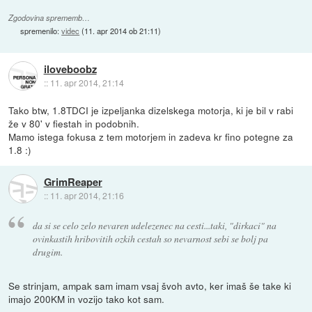
Zgodovina sprememb…
spremenilo:
videc
(
11. apr 2014 ob 21:11
)
iloveboobz
::
11. apr 2014, 21:14
Tako btw, 1.8TDCI je izpeljanka dizelskega motorja, ki je bil v rabi
že v 80' v fiestah in podobnih.
Mamo istega fokusa z tem motorjem in zadeva kr fino potegne za
1.8 :)
GrimReaper
::
11. apr 2014, 21:16
da si se celo zelo nevaren udelezenec na cesti...taki, "dirkaci" na
ovinkastih hribovitih ozkih cestah so nevarnost sebi se bolj pa
drugim.
Se strinjam, ampak sam imam vsaj švoh avto, ker imaš še take ki
imajo 200KM in vozijo tako kot sam.