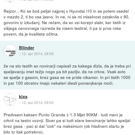
Rejzor... Ko se boš peljal najprej v Hyundai i10 in se potem vsedel
v mazdo 2, ti bo vse jasno. In ne, ni se mi miselnost zataknila v 90,
govorim iz izkušenj. Ne rečem, da so vsi korejci slabi, ker tistih iz
višjega cenovnega razreda še nisem testiral, ti pa iz prve roke
povem, da je kvaliteta očitna.
Blinder
::
12. apr 2014, 08:58
že na sto testih so novinarji napisali za kakega dizla, da je treba pri
speljevanju imet težjo nogo pa bit pazljiv, da ne crkne. Vsak avto
se spelje z gasom, brez gasa se ne pride nikamor. In pri tistih 1000
in par 100 obratov imajo nekateri diesli pomanjkanje moči.
kixs
::
12. apr 2014, 09:03
Predvsem kaksen Punto Grande z 1.3 Mjet 90KM - tudi meni je
crknil na testni voznji. Sicer pa si tudi stare bencinarje lahko speljal
brez gasa - pac si dal "cok" na maksimum (ob hladnem startu je
bilo to itak potrebno).