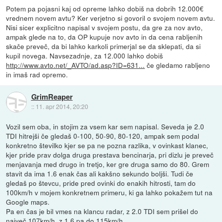
Potem pa pojasni kaj od opreme lahko dobiš na dobrih 12.000€
vrednem novem avtu? Ker verjetno si govoril o svojem novem avtu.
Nisi sicer explicitno napisal v svojem postu, da gre za nov avto,
ampak glede na to, da OP kupuje nov avto in da cena rabljenih
skače preveč, da bi lahko karkoli primerjal se da sklepati, da si
kupil novega. Navsezadnje, za 12.000 lahko dobiš
http://www.avto.net/_AVTO/ad.asp?ID=631...
če gledamo rabljeno
in imaš rad opremo.
GrimReaper
::
11. apr 2014, 20:20
Vozil sem oba, in stojim za vsem kar sem napisal. Seveda je 2.0
TDI hitrejši če gledaš 0-100, 50-90, 80-120, ampak sem podal
konkretno številko kjer se pa ne pozna razlika, v ovinkast klanec,
kjer pride prav dolga druga prestava bencinarja, pri dizlu je preveč
menjavanja med drugo in tretjo, ker gre druga samo do 80. Grem
stavit da ima 1.6 enak čas ali kakšno sekundo boljši. Tudi če
gledaš po števcu, pride pred ovinki do enakih hitrosti, tam do
100km/h v mojem konkretnem primeru, ki ga lahko pokažem tut na
Google maps.
Pa en čas je bil vmes na klancu radar, z 2.0 TDI sem prišel do
največ 107km/h, z 1.6 pa do 115km/h.