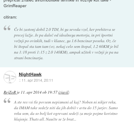
GrimReaper
citiram:
Če bi zastonj dobil 2.0 TDI, bi ga seveda vzel, ker prehiteva se
precej lažje. Je pa daleč od idealnega motorja, in pri športni
vožnji po ovinkih, tudi v klanec, ga 1.6 bencinar poseka. Oz. če
bi štopal sta tam tam (oz. nekaj celo sem štopal, 1.2 60KM je bil
na 1:18 proti 1:15 z 2.0 140KM), ampak užitek v vožnji je pa na
strani bencinarja.
NightHawk
::
11. apr 2014, 20:11
RejZoR
je
11. apr 2014 ob 19:57
izjavil
:
A ste res vsi tle povsem nepismeni al kaj? Noben ni nikjer reku,
da IMAM take sedeže niti da jih dobiš v avtu do 15 jurjev. Samo
reku sem, da so bolj kot ogrevani sedeži za moje pojme koristno
hlajenje. Thats all. Naučte se že brat...