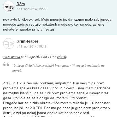
D3m
::
11. apr 2014, 19:22
nov avto bi človek rad. Moje mnenje je, da vzame malo rabljenega
mogoče zadnjo revizijo nekaterih modelov, ker so odpravljene
nekatere napake pri prvi reviziji.
GrimReaper
::
11. apr 2014, 19:49
stara mama
je
11. apr 2014 ob 11:56
izjavil
:
Vsakega dizla lahko speljuješ brez gasa, niti enega bencinarja ne
moreš.
Z 1.0 in 1.2 je res mal problem, ampak z 1.6 in večjim pa brez
problema spelješ brez gasa v prvi in rikverc. Sam imam parkirišče
na majhni klančini, pa se tudi brez problema zapelje rikverc brez
gasa. Pomoje se še z drugo da, moram jutri probat.
Drugače kar se nizkih obratov tiče moram rečt da je 1.6 bencinar
precej boljši kot 2.0 TDI. Recimo po naselju greš brez problema v
četrti, dizel pa nekaj jamra enako kot bencinar v peti.