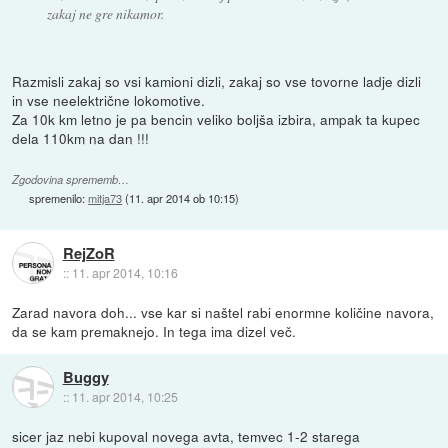
zakaj ne gre nikamor.
Razmisli zakaj so vsi kamioni dizli, zakaj so vse tovorne ladje dizli
in vse neelektrične lokomotive.
Za 10k km letno je pa bencin veliko boljša izbira, ampak ta kupec
dela 110km na dan !!!
Zgodovina sprememb…
spremenilo:
mitja73
(
11. apr 2014 ob 10:15
)
RejZoR
::
11. apr 2014, 10:16
Zarad navora doh... vse kar si naštel rabi enormne količine navora,
da se kam premaknejo. In tega ima dizel več.
Buggy
::
11. apr 2014, 10:25
sicer jaz nebi kupoval novega avta, temvec 1-2 starega