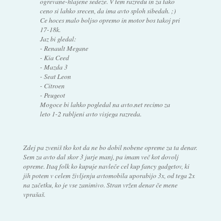
ogrevane-hlajene sedeze. V tem razredu in za tako
ceno si lahko srecen, da ima avto sploh sibedah. ;)
Ce hoces malo boljso opremo in motor bos takoj pri
17-18k.
Jaz bi gledal:
- Renault Megane
- Kia Ceed
- Mazda 3
- Seat Leon
- Citroen
- Peugeot
Mogoce bi lahko pogledal na avto.net recimo za
leto 1-2 rabljeni avto visjega razreda.
Zdej pa zveniš tko kot da ne bo dobil nobene opreme za ta denar.
Sem za avto dal skor 3 jurje manj, pa imam več kot dovolj
opreme. Itaq folk ko kupuje navleče cel kup fancy gadgetov, ki
jih potem v celem življenju avtomobila uporabijo 3x, od tega 2x
na začetku, ko je vse zanimivo. Stran vržen denar če mene
vprašaš.