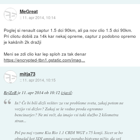
MeGreat
::
11. apr 2014, 10:14
Poglej si renault captur 1.5 dci 90km, ali pa nov clio 1.5 dci 90km.
Pri cliotu dobiš za 14k kar nekaj opreme, captur z podobno opremo
je kakšnih 2k dražji
Meni se zdi clio kar lep sploh za tak denar
https://encrypted-tbn1.gstatic.com/imag...
mitja73
::
11. apr 2014, 10:15
RejZoR
je
11. apr 2014 ob 10:12
izjavil
:
In? Če bi bili dizli rešitev za vse probleme sveta, zakaj potem ne
vozijo vsi dizlov? Zakaj se še vedno proda ogromno
bencinarjev? Ne mi rečt, da imajo vsi taki službo 2 kilometra
stran...
Pol pa naj vzame Kia Rio 1.1 CRDI WGT s 75 konji. Sicer se bo
obnašal kot SDI ampak ima vsaj porabo bistveno nižjo, da veš