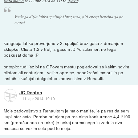
stara mama
je
11. apr 2014 ob 11:56
izjavil
:
Vsakega dizla lahko speljuješ brez gasa, niti enega bencinarja ne
moreš.
kangooja lahko preverjeno v 2. spelješ brez gasa z drmanjem
sklopke. Cliota 1.2 v tretji z gasom :D //disclaimer: ne tega
poskušat doma :P
ontopic: tudi jaz bi na OPovem mestu pogledoval za kakim novim
cliotom ali capturjem - veliko opreme, nepožrešni motorji in po
lastnih izkušnjah dolgoletno zadovoljstvo z Renaulti.
JC Denton
::
11. apr 2014, 19:10
Moje zadovoljstvo z Renaultom je malo manjše, je pa res da sem
kupil star avto. Poraba pri njem pa res nima konkurence 4,4 l/100
km (preračunano na roke) je nekaj normalnega in zadnja dva
meseca se vozim celo pod to mejo.