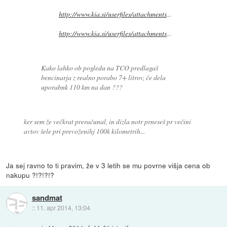
http://www.kia.si/userfiles/attachments
...
http://www.kia.si/userfiles/attachments
...
Kako lahko ob pogledu na TCO predlagaš
bencinarja z realno porabo 7+ litrov, če dela
uporabnk 110 km na dan ???
ker sem že večkrat preračunal, in dizla notr prneseš pr večini
avtov šele pri prevoženihj 100k kilometrih...
Ja sej ravno to ti pravim, že v 3 letih se mu povrne višja cena ob
nakupu ?!?!?!?
sandmat
::
11. apr 2014, 13:04