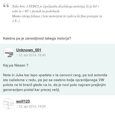
Tako btw, 1.8TDCI je izpeljanka dizelskega motorja, ki je bil v
rabi že v 80' v fiestah in podobnih.
Mamo istega fokusa z tem motorjem in zadeva kr fino potegne za
1.8 :)
Kakšna pa je zanesljivost takega motorja?
Unknown_001
::
12. apr 2014, 18:40
Kaj pa Nissan ?
Note in Juke kar lepo vpadeta v ta cenovni rang, pa tud avtomila
sta načeloma v redu, pa jaz se osebno bolje opremljenega VW
polota ne bi branil glede na to, da je novi polo napram prejšnjim
generacijam postal kar precej večji.
wolf123
::
12. apr 2014, 19:25