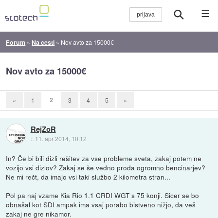
☰
Forum
»
Na cesti
»
Nov avto za 15000€
Nov avto za 15000€
2
«
1
3
4
5
»
RejZoR
::
11. apr 2014, 10:12
In? Če bi bili dizli rešitev za vse probleme sveta, zakaj potem ne
vozijo vsi dizlov? Zakaj se še vedno proda ogromno bencinarjev?
Ne mi rečt, da imajo vsi taki službo 2 kilometra stran...
Pol pa naj vzame Kia Rio 1.1 CRDI WGT s 75 konji. Sicer se bo
obnašal kot SDI ampak ima vsaj porabo bistveno nižjo, da veš
zakaj ne gre nikamor.