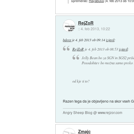
spremenilo:
Hayabusa
(
4. feb 2013 ob 10:
RejZoR
::
4. feb 2013, 10:22
bdoxx
je
4. feb 2013 ob 09:14
izjavil
:
RejZoR
je
4. feb 2013 ob 08:53
izjavil
:
Jelly Bean bo za SGN in SGS2 priš
Posodobitev bo možna samo preko Ki
od kje ti to?
Razen tega da je objavljeno na skor vseh G
Angry Sheep Blog @ www.rejzor.com
Zmajc