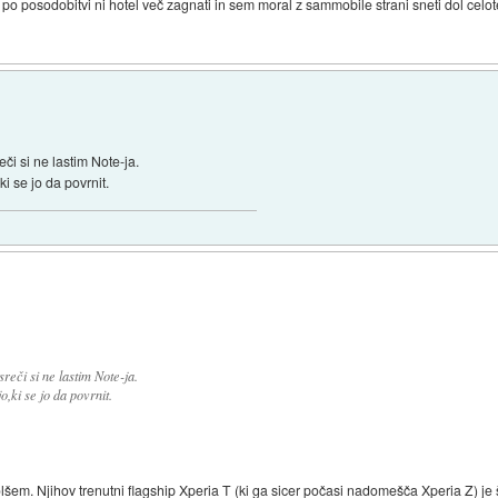
o posodobitvi ni hotel več zagnati in sem moral z sammobile strani sneti dol celo
eči si ne lastim Note-ja.
i se jo da povrnit.
sreči si ne lastim Note-ja.
,ki se jo da povrnit.
bolšem. Njihov trenutni flagship Xperia T (ki ga sicer počasi nadomešča Xperia Z) 