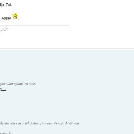
jo. Žal.
i Apple
.
upid."
povedan update za note:
_...
rajevati starih telefonov z novejšo verzijo Androida.
zijo. Žal.