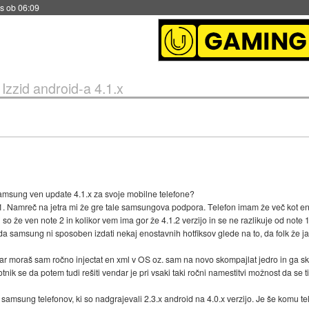
s ob 06:09
»
Izzid android-a 4.1.x
 Samsung ven update 4.1.x za svoje mobilne telefone?
 1. Namreč na jetra mi že gre tale samsungova podpora. Telefon imam že več kot e
li so že ven note 2 in kolikor vem ima gor že 4.1.2 verzijo in se ne razlikuje od note 
 da samsung ni sposoben izdati nekaj enostavnih hotfiksov glede na to, da folk že 
endar moraš sam ročno injectat en xml v OS oz. sam na novo skompajlat jedro in ga sko
kotnik se da potem tudi rešiti vendar je pri vsaki taki ročni namestitvi možnost da se ti
samsung telefonov, ki so nadgrajevali 2.3.x android na 4.0.x verzijo. Je še komu te