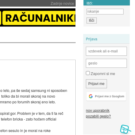
Išči:
Zadnje novice
Prijava
Zapomni si me
no leto, pa še sedaj samsung ni sposoben
1 toliko da bi morali skoraj na novo
jamramo po forumih skoraj eno leto.
nov uporabnik
pirat gor. Problem je v tem, da ti ta reč
pozabili geslo?
 telefon bricka - zato hočem official
lefon sesulo in je moral na roke