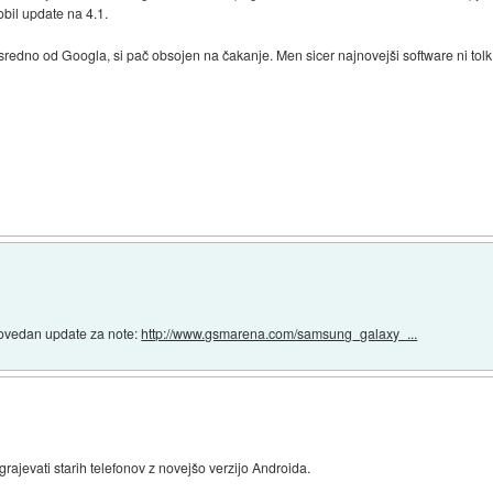
obil update na 4.1.
redno od Googla, si pač obsojen na čakanje. Men sicer najnovejši software ni to
ovedan update za note:
http://www.gsmarena.com/samsung_galaxy_...
jevati starih telefonov z novejšo verzijo Androida.