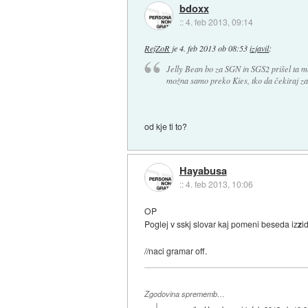
bdoxx
::
4. feb 2013, 09:14
RejZoR
je
4. feb 2013 ob 08:53
izjavil
:
Jelly Bean bo za SGN in SGS2 prišel ta 
možna samo preko Kies, tko da čekiraj za
od kje ti to?
Hayabusa
::
4. feb 2013, 10:06
OP
Poglej v sskj slovar kaj pomeni beseda iz
z
i
//naci gramar off.
Zgodovina sprememb…