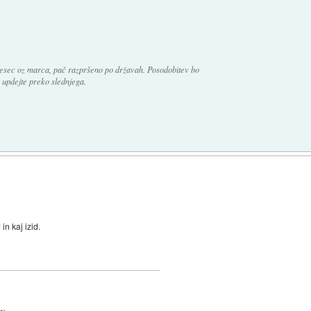
mesec oz marca, pač razpršeno po državah. Posodobitev bo
 updejte preko slednjega.
d in kaj izid.