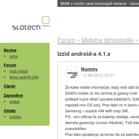
BMW v vozilih začel predvajati reklame
::
dane
Forum
»
Mobilne tehnologije
Novice
Izzid android-a 4.1.x
arhiv
Forum
Nummy
mali oglasi
::
3. feb 2013, 23:57
teme zadnjih 24h
Članki
Že kake inside informacije, kdaj misli dati
Dotični model, ki me zanima je galaxy note
Zaposlitve
pofiksat nujne stvari (poraba baterije!!!). Da
brskaj
napisati nov OS zanj. Prav tako mi ni jasno
Ostalo
Samsung = superb HW with crap SW.
pravila
P.S.: non-official fix za baterijo obstaja, v
skensla garancijo (rumen trikotnik). Tisti tri
posodobitev.
Prav tako vprašanje za konec še za lastnike 