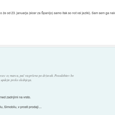
 že od 23. januarja (sicer za Španijo) samo itak so not vsi jeziki). Sam sem ga nal
mesec oz marca, pač razpršeno po državah. Posodobitev bo
 updejte preko slednjega.
 med zadnjimi na vrsto.
u, Simobilu, v prosti prodaji....