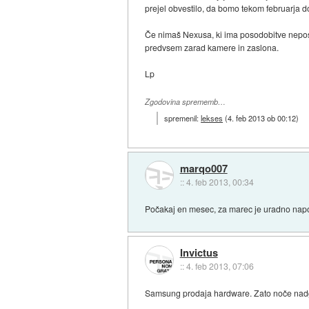
prejel obvestilo, da bomo tekom februarja d
Če nimaš Nexusa, ki ima posodobitve nepos
predvsem zarad kamere in zaslona.
Lp
Zgodovina sprememb…
spremenil:
lekses
(
4. feb 2013 ob 00:12
)
marqo007
::
4. feb 2013, 00:34
Počakaj en mesec, za marec je uradno nap
Invictus
::
4. feb 2013, 07:06
Samsung prodaja hardware. Zato noče nadgra