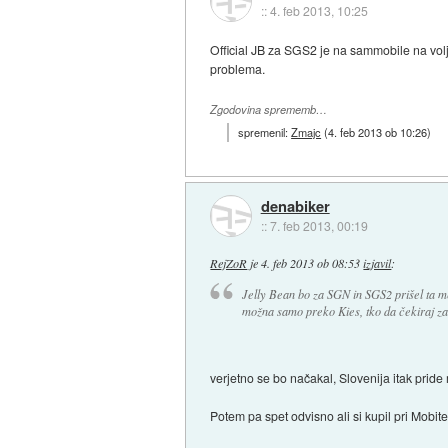
::
4. feb 2013, 10:25
Official JB za SGS2 je na sammobile na voljo
problema.
Zgodovina sprememb…
spremenil:
Zmajc
(
4. feb 2013 ob 10:26
)
denabiker
::
7. feb 2013, 00:19
RejZoR
je
4. feb 2013 ob 08:53
izjavil
:
Jelly Bean bo za SGN in SGS2 prišel ta 
možna samo preko Kies, tko da čekiraj za
verjetno se bo načakal, Slovenija itak pride
Potem pa spet odvisno ali si kupil pri Mobitel