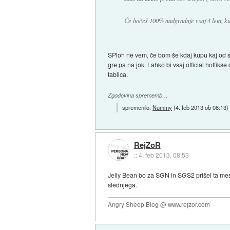
Če hočeš 100% nadgradnje vsaj 3 leta, k
SPloh ne vem, če bom še kdaj kupu kaj od sa
gre pa na jok. Lahko bi vsaj official hotfiks
tablica.
Zgodovina sprememb…
spremenilo:
Nummy
(
4. feb 2013 ob 08:13
)
RejZoR
::
4. feb 2013, 08:53
Jelly Bean bo za SGN in SGS2 prišel ta me
slednjega.
Angry Sheep Blog @ www.rejzor.com