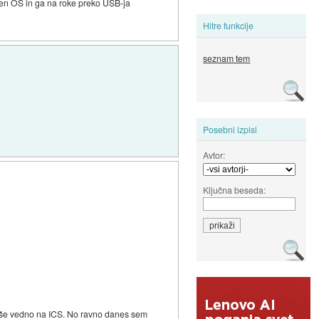
ten OS in ga na roke preko USB-ja
Hitre funkcije
seznam tem
Posebni izpisi
Avtor:
Ključna beseda:
je še vedno na ICS. No ravno danes sem