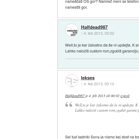
nameščati OS gor? Namreč meni se telefon p
namestiti gor.
Halfdead987
::
4. feb 2013, 00:02
Well,to je kar žalostno da še ni updejta. K sr
Lahko naložiš custom rom,zgubiš garancijo,k
lekses
::
4. feb 2013, 00:10
Halfdead987
je
4. feb 2013 ob 00:02
izjavil
:
Well,to je kar žalostno da še ni updejta. K 
Lahko naložiš custom rom,zgubiš garancijo
Sei tud lastniki Sony-ja nismo kej dost na 