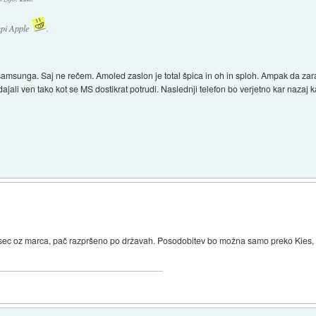
upi Apple
.
msunga. Saj ne rečem. Amoled zaslon je total špica in oh in sploh. Ampak da zarad
e dajali ven tako kot se MS dostikrat potrudi. Naslednji telefon bo verjetno kar nazaj
sec oz marca, pač razpršeno po državah. Posodobitev bo možna samo preko Kies, t