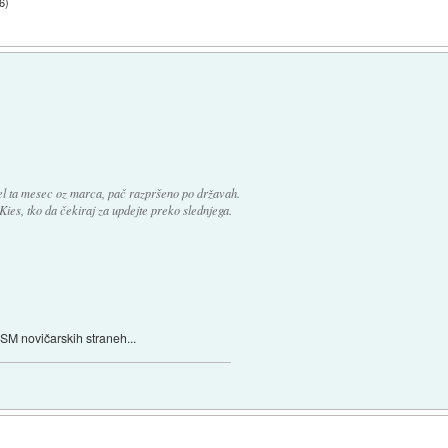
06
)
el ta mesec oz marca, pač razpršeno po državah.
es, tko da čekiraj za updejte preko slednjega.
SM novičarskih straneh...