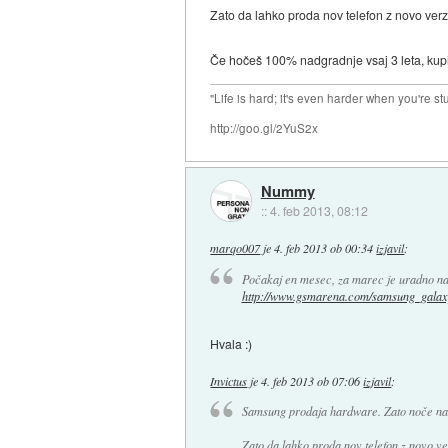
Zato da lahko proda nov telefon z novo verzi
Če hočeš 100% nadgradnje vsaj 3 leta, kup
"Life is hard; it's even harder when you're st
http://goo.gl/2YuS2x
Nummy
::
4. feb 2013, 08:12
marqo007
je
4. feb 2013 ob 00:34
izjavil
:
Počakaj en mesec, za marec je uradno na
http://www.gsmarena.com/samsung_galaxy
Hvala :)
Invictus
je
4. feb 2013 ob 07:06
izjavil
:
Samsung prodaja hardware. Zato noče nadg
Zato da lahko proda nov telefon z novo ver