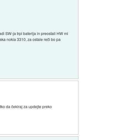
i SW-ja trpi baterija in preostali HW mi
 kaka nokia 3310, za ostale reči bo pa
ko da čekiraj za updejte preko