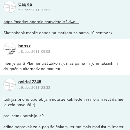
CaqKa
::
7. dec 2011, 17:21
https://market.android.com/details?id=c...
Sketchbook mobile danes na marketu za samo 10 centov :>
bdoxx
::
8. dec 2011, 09:08
men je pa S Planner čist zakon :), maš pa na miljone takšnih in
drugačnih alternativ na marketu....
osiris12345
::
9. dec 2011, 23:33
tudi jaz pridno uporabljam nota že kak teden in moram rečt da me
je zelo navdušil :)
prej sem uporabljal s2
edino popravek za s-pen še čakam ker me malo moti tist milimeter