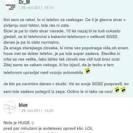
Dr_M
::
29. nov 2011, 15:13
Kot sem ze rekel, to ni telefon za vsakogar. Ce ti je glavna stvar v
zivljenju cool faktor, tole res ni zate.
Sicer je pa to cisto stvar navade, 10 let nazaj bi te tudi cukasto
gledali, ce bi telefoniral s kaksnim telefonom v velikosti SGS2,
danes je pa to cisto normalno.
Za enega starejsega cloveka, ki nima vec popolnega vida,ob enem
hoce met se dober telefon, je pa tole super zadeva. Stevilke in
crke so res velike, tako lahko tak clovek vse vidi tudi brez ocal.
Zdej samo se cakam nekoga, ki bo izjavil, da je tezko s tem
telefonom upravljat med voznjo avtomobila
Je blo pa zanimivo danes v sluzbi. Vsi so svoje SGS2 pospravili, ko
sem tole zadevo potegnil iz zepa. Ocitno le ni tako ne-cool
blue
::
29. nov 2011, 15:20
Note je HUGE :)
pred par minutami je sodelavec opravil klic. LOL