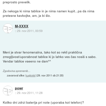
preprosto prevelik.
Za nekoga ki nima tablice in je nima namen kupit...pa da nima
pretesne kavbojke, am, ja bi šlo.
M-XXXX
::
29. nov 2011, 00:59
Meni je stvar fenomenalna, tako kot so rekli praktična
zmogljivost/uporabnost tablice ki jo lahko ves čas nosiš s sabo.
Vendar tablice vseeno ne dam^^
Zgodovina sprememb…
zavaroval slike:
kuglvinkl
(
29. nov 2011 ob 21:35
)
powr
::
29. nov 2011, 11:28
Koliko dni zdrzi baterija pri note (uporaba kot telefon)?