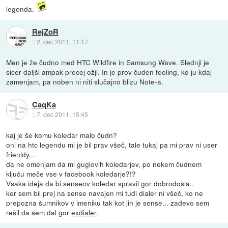
legenda.
RejZoR
::
2. dec 2011, 11:17
Men je že čudno med HTC Wildfire in Samsung Wave. Slednji je
sicer daljši ampak precej ožji. In je prov čuden feeling, ko ju kdaj
zamenjam, pa noben ni niti slučajno blizu Note-a.
CaqKa
::
7. dec 2011, 15:45
kaj je še komu koledar malo čudn?
oni na htc legendu mi je bil prav všeč, tale tukaj pa mi prav ni user
frienldy...
da ne omenjam da mi guglovih koledarjev, po nekem čudnem
ključu meče vse v facebook koledarje?!?
Vsaka ideja da bi senseov koledar spravil gor dobrodošla..
ker sem bil prej na sense navajen mi tudi dialer ni všeč, ko ne
prepozna šumnikov v imeniku tak kot jih je sense... zadevo sem
rešil da sem dal gor
exdialer
.