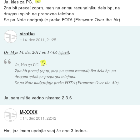
Ja, kies za PC.
Zna bit precej zoprn, men na enmu racunalniku dela bp, na
drugmu sploh ne prepozna telefona.
Se pa Note nadgrajuje preko FOTA (Firmware Over-the-Air).
sirotka
::
14. dec 2011, 21:25
Dr_M
je
14. dec 2011 ob 17:06
izjavil
:
Ja, kies za PC.
Zna bit precej zoprn, men na enmu racunalniku dela bp, na
drugmu sploh ne prepozna telefona.
Se pa Note nadgrajuje preko FOTA (Firmware Over-the-Air).
Ja, sam mi še vedno nimamo 2.3.6
M-XXXX
::
14. dec 2011, 22:42
Hm, jaz imam updajte vsaj že ene 3 tedne...