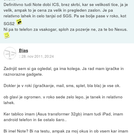
Definitivno tudi Note dobi ICS, brez skrbi, kar se velikosti tice, ja je
velik, ampak to je cena za velik in pregleden zaslon. Je pa
relativno lahek in celo tanjsi od SGS. Pa se bolje pase v roko, kot
SGS2
Ni pa to telefon za vsakogar, sploh za pozerje ne, za te bo Nexus.
Bias
::
28. nov 2011, 20:24
Zadnjič sem si ga ogledal, ga ima kolega. Ja rad mam igračke in
raznorazne gadgete.
Dokler je v roki (igračkanje, mail, sms, splet, bla bla) je vse ok.
ob glavi je ogromen. v roko sede zelo lepo, je tanek in relativno
lahek.
Ker tablico imam (Asus transformer 32gb) imam tudi iPad, imam
android telefon in še ostalo šaro..
Bi imel Note? Bi na testu, ampak za moj okus in ob vsem kar imam