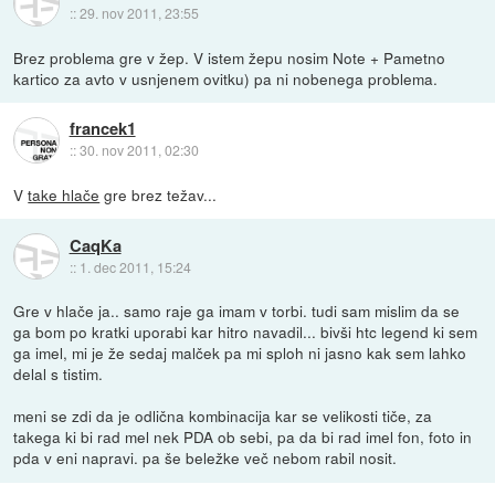
::
29. nov 2011, 23:55
Brez problema gre v žep. V istem žepu nosim Note + Pametno
kartico za avto v usnjenem ovitku) pa ni nobenega problema.
francek1
::
30. nov 2011, 02:30
V
take hlače
gre brez težav...
CaqKa
::
1. dec 2011, 15:24
Gre v hlače ja.. samo raje ga imam v torbi. tudi sam mislim da se
ga bom po kratki uporabi kar hitro navadil... bivši htc legend ki sem
ga imel, mi je že sedaj malček pa mi sploh ni jasno kak sem lahko
delal s tistim.
meni se zdi da je odlična kombinacija kar se velikosti tiče, za
takega ki bi rad mel nek PDA ob sebi, pa da bi rad imel fon, foto in
pda v eni napravi. pa še beležke več nebom rabil nosit.