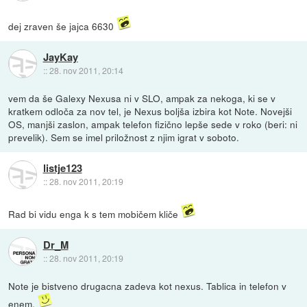
dej zraven še jajca 6630
JayKay
::
28. nov 2011, 20:14
vem da še Galexy Nexusa ni v SLO, ampak za nekoga, ki se v
kratkem odloča za nov tel, je Nexus boljša izbira kot Note. Novejši
OS, manjši zaslon, ampak telefon fizično lepše sede v roko (beri: ni
prevelik). Sem se imel priložnost z njim igrat v soboto.
listje123
::
28. nov 2011, 20:19
Rad bi vidu enga k s tem mobičem kliče
Dr_M
::
28. nov 2011, 20:19
Note je bistveno drugacna zadeva kot nexus. Tablica in telefon v
enem.