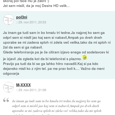
skoraj pol face mu je zakril :)
Jst sem mislil, da je moj Desire HD velik...
pol3ni
::
29. nov 2011, 20:53
Ja imam ga tudi sam in bo kmalu tri tedne.Ja najprej ko sem ga
odprl sem si mislil jao kaj sem si nabavil,Ampak po dveh dneh
uporabe se mi zadeva sploh ni zdela več velika,tako da mi sploh ni
žal da sem si ga nabavil.
Glede telefoniranja pa je če citiram izjavo enega od sodelavcev ki
je izjavil ,da zgleda kot da bi telefoniral s plazmo.
Pravijo pa tudi da bi se ga lahko hitro navadili.Kaj si pa kdo
dejansko misli ko z njim tel. pa me prav boli k.... Važno da meni
odgovarja
M-XXXX
::
29. nov 2011, 21:06
Ja imam ga tudi sam in bo kmalu tri tedne.Ja najprej ko sem ga
odprl sem si mislil jao kaj sem si nabavil,Ampak po dveh dneh
uporabe se mi zadeva sploh ni zdela več velika,tako da mi sploh