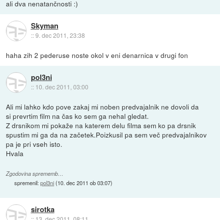
ali dva nenatančnosti :)
Skyman
::
9. dec 2011, 23:38
haha zih 2 pederuse noste okol v eni denarnica v drugi fon
pol3ni
::
10. dec 2011, 03:00
Ali mi lahko kdo pove zakaj mi noben predvajalnik ne dovoli da
si prevrtim film na čas ko sem ga nehal gledat.
Z drsnikom mi pokaže na katerem delu filma sem ko pa drsnik
spustim mi ga da na začetek.Poizkusil pa sem več predvajalnikov
pa je pri vseh isto.
Hvala
Zgodovina sprememb…
spremenil:
pol3ni
(
10. dec 2011 ob 03:07
)
sirotka
::
13. dec 2011, 08:11