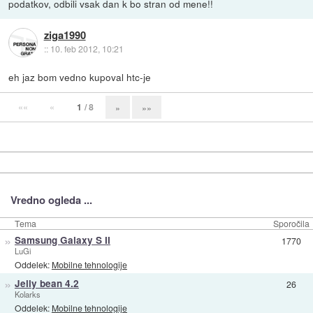
podatkov, odbili vsak dan k bo stran od mene!!
ziga1990
::
10. feb 2012, 10:21
eh jaz bom vedno kupoval htc-je
««
«
1
/ 8
»
»»
Vredno ogleda ...
Tema
Sporočila
»
Samsung Galaxy S II
1770
LuGi
Oddelek:
Mobilne tehnologije
»
Jelly bean 4.2
26
Kolarks
Oddelek:
Mobilne tehnologije