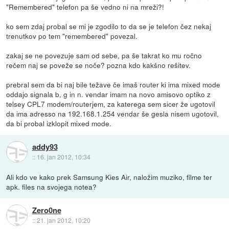
"Remembered" telefon pa še vedno ni na mreži?!
ko sem zdaj probal se mi je zgodilo to da se je telefon čez nekaj
trenutkov po tem "remembered" povezal.
zakaj se ne povezuje sam od sebe, pa še takrat ko mu ročno
rečem naj se poveže se noče? pozna kdo kakšno rešitev.
prebral sem da bi naj bile težave če imaš router ki ima mixed mode
oddajo signala b, g in n. vendar imam na novo amisovo optiko z
telsey CPL7 modem/routerjem, za katerega sem sicer že ugotovil
da ima adresso na 192.168.1.254 vendar še gesla nisem ugotovil,
da bi probal izklopit mixed mode.
addy93
::
16. jan 2012, 10:34
Ali kdo ve kako prek Samsung Kies Air, naložim muziko, filme ter
apk. files na svojega notea?
Zero0ne
::
21. jan 2012, 10:20