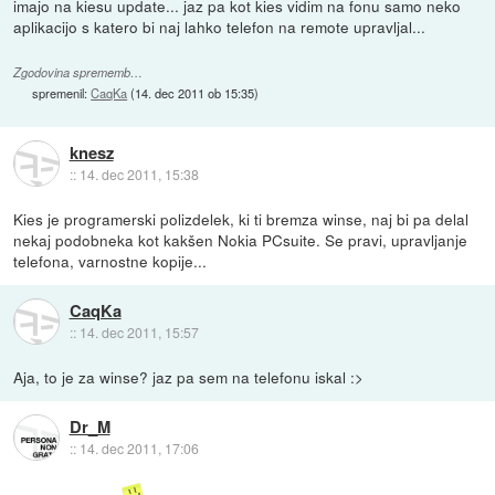
imajo na kiesu update... jaz pa kot kies vidim na fonu samo neko
aplikacijo s katero bi naj lahko telefon na remote upravljal...
Zgodovina sprememb…
spremenil:
CaqKa
(
14. dec 2011 ob 15:35
)
knesz
::
14. dec 2011, 15:38
Kies je programerski polizdelek, ki ti bremza winse, naj bi pa delal
nekaj podobneka kot kakšen Nokia PCsuite. Se pravi, upravljanje
telefona, varnostne kopije...
CaqKa
::
14. dec 2011, 15:57
Aja, to je za winse? jaz pa sem na telefonu iskal :>
Dr_M
::
14. dec 2011, 17:06