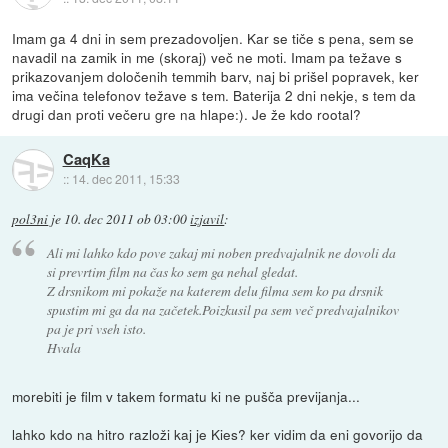
Imam ga 4 dni in sem prezadovoljen. Kar se tiče s pena, sem se
navadil na zamik in me (skoraj) več ne moti. Imam pa težave s
prikazovanjem določenih temmih barv, naj bi prišel popravek, ker
ima večina telefonov težave s tem. Baterija 2 dni nekje, s tem da
drugi dan proti večeru gre na hlape:). Je že kdo rootal?
CaqKa
::
14. dec 2011, 15:33
pol3ni
je
10. dec 2011 ob 03:00
izjavil
:
Ali mi lahko kdo pove zakaj mi noben predvajalnik ne dovoli da
si prevrtim film na čas ko sem ga nehal gledat.
Z drsnikom mi pokaže na katerem delu filma sem ko pa drsnik
spustim mi ga da na začetek.Poizkusil pa sem več predvajalnikov
pa je pri vseh isto.
Hvala
morebiti je film v takem formatu ki ne pušča previjanja...
lahko kdo na hitro razloži kaj je Kies? ker vidim da eni govorijo da