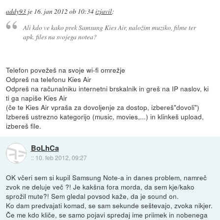
addy93
je
16. jan 2012 ob 10:34
izjavil
:
Ali kdo ve kako prek Samsung Kies Air, naložim muziko, filme ter
apk. files na svojega notea?
Telefon povežeš na svoje wi-fi omrežje
Odpreš na telefonu Kies Air
Odpreš na računalniku internetni brskalnik in greš na IP naslov, ki
ti ga napiše Kies Air
(če te Kies Air vpraša za dovoljenje za dostop, izbereš"dovoli")
Izbereš ustrezno kategorijo (music, movies,...) in klinkeš upload,
izbereš file.
BoLhCa
::
10. feb 2012, 09:27
OK včeri sem si kupil Samsung Note-a in danes problem, namreč
zvok ne deluje več ?! Je kakšna fora morda, da sem kje/kako
sprožil mute?! Sem gledal povsod kaže, da je sound on.
Ko dam predvajati komad, se sam sekunde seštevajo, zvoka nikjer.
Če me kdo kliče, se samo pojavi spredaj ime priimek in nobenega