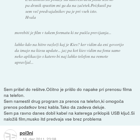
pa drsnik spustim mi ga da na začetek.Poizkusil pa
sem več predvajalnikov pa je pri vseh isto.
Hvala
morebiti je film v takem formatu ki ne pušča previjanja...
lahko kdo na hitro razloži kaj je Kies? ker vidim da eni govorijo
da imajo na kiesu update... jaz pa kot kies vidim na fonu samo
neko aplikacijo s katero bi naj lahko telefon na remote
upravljal...
Sem prišel do rešitve.Očitno je prišlo do napake pri prenosu filma
na telefon.
Sem namestil drug program za prenos na telefon,ki omogoča
prenos podatkov brez kabla.Tako da zadeva deluje.
Sem pa ravno danes dobil kabel na katerega priklopiš USB ključ.Si
naložiš film,musko itd predvaja vse brez problema
pol3ni
::
16. dec 2011, 23:08