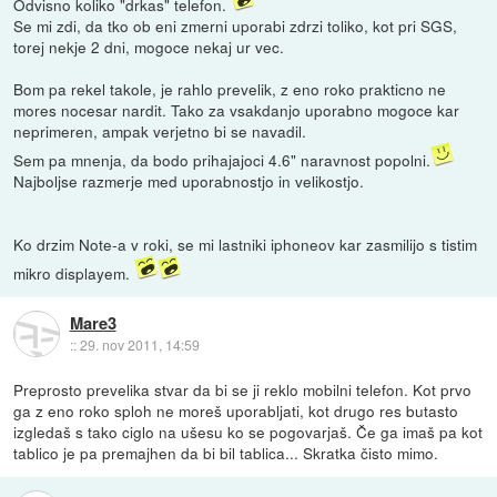
Odvisno koliko "drkas" telefon.
Se mi zdi, da tko ob eni zmerni uporabi zdrzi toliko, kot pri SGS,
torej nekje 2 dni, mogoce nekaj ur vec.
Bom pa rekel takole, je rahlo prevelik, z eno roko prakticno ne
mores nocesar nardit. Tako za vsakdanjo uporabno mogoce kar
neprimeren, ampak verjetno bi se navadil.
Sem pa mnenja, da bodo prihajajoci 4.6" naravnost popolni.
Najboljse razmerje med uporabnostjo in velikostjo.
Ko drzim Note-a v roki, se mi lastniki iphoneov kar zasmilijo s tistim
mikro displayem.
Mare3
::
29. nov 2011, 14:59
Preprosto prevelika stvar da bi se ji reklo mobilni telefon. Kot prvo
ga z eno roko sploh ne moreš uporabljati, kot drugo res butasto
izgledaš s tako ciglo na ušesu ko se pogovarjaš. Če ga imaš pa kot
tablico je pa premajhen da bi bil tablica... Skratka čisto mimo.