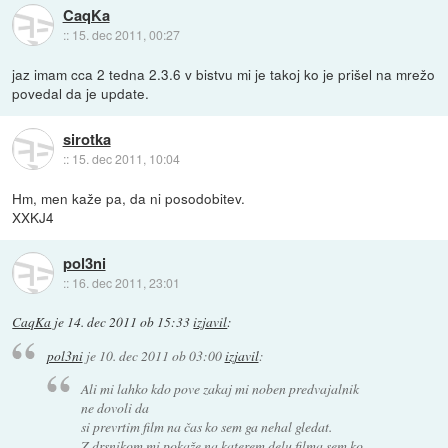
CaqKa
::
15. dec 2011, 00:27
jaz imam cca 2 tedna 2.3.6 v bistvu mi je takoj ko je prišel na mrežo
povedal da je update.
sirotka
::
15. dec 2011, 10:04
Hm, men kaže pa, da ni posodobitev.
XXKJ4
pol3ni
::
16. dec 2011, 23:01
CaqKa
je
14. dec 2011 ob 15:33
izjavil
:
pol3ni
je
10. dec 2011 ob 03:00
izjavil
:
Ali mi lahko kdo pove zakaj mi noben predvajalnik
ne dovoli da
si prevrtim film na čas ko sem ga nehal gledat.
Z drsnikom mi pokaže na katerem delu filma sem ko