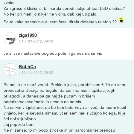
zvoka.
Za zgrešeni klic/sms, bi morala spredi nekje utripat LED diodica?
No ker pri meni jo nikjer ne vidim, dab kej utripalo.
So to kake nastavitve al sem fasal direkt defekten telefon ??
ziga1990
::
10. feb 2012, 09:42
če si vse nastavitve pogledu potem ga nes na servis
BoLhCa
::
10. feb 2012, 09:52
Pa sej to ne morš verjet..Prekleta jajca, porabil sem 6-7h da sem
prenesel iz Desirja na tegale, da sem namestil aplikacije, jih
prilagodil, a danes pa ga naj že pucam in brišem
podatke/vezave/meile in nesem na servis.
Na servis v Ljubljano, da bo tam teden/dva ali več, da morm kupit
vinjeto, ker je seveda nimam, včeri sem mel slučajno kolega, ki je
šel dol v ljubljano..
Joj popizdu bom.
Ne ni šanse, to mi bodo stroške in pri naročnini ter prenosu