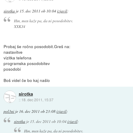
sirotka
je
15. dec 2011 ob 10:04
izjavil
:
Hm, men kaže pa, da ni posodobitev.
XXKJ4
Probaj še ročno posodobit.Greš na:
nastavitve
vizitka telefona
programska posodobitev
posodobi
Boš videl če bo kaj našlo
sirotka
::
18. dec 2011, 15:37
pol3ni
je
16. dec 2011 ob 23:08
izjavil
:
sirotka
je
15. dec 2011 ob 10:04
izjavil
:
Hm, men kaže pa, da ni posodobitev.