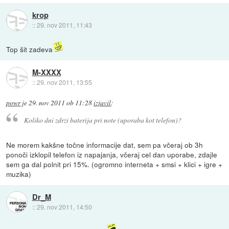
krop
::
29. nov 2011, 11:43
Top šit zadeva
M-XXXX
::
29. nov 2011, 13:55
powr
je
29. nov 2011 ob 11:28
izjavil
:
Koliko dni zdrzi baterija pri note (uporaba kot telefon)?
Ne morem kakšne točne informacije dat, sem pa včeraj ob 3h
ponoči izklopil telefon iz napajanja, včeraj cel dan uporabe, zdajle
sem ga dal polnit pri 15%. (ogromno interneta + smsi + klici + igre +
muzika)
Dr_M
::
29. nov 2011, 14:50