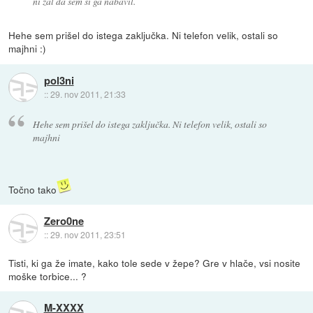
ni žal da sem si ga nabavil.
Hehe sem prišel do istega zaključka. Ni telefon velik, ostali so
majhni :)
pol3ni
::
29. nov 2011, 21:33
Hehe sem prišel do istega zaključka. Ni telefon velik, ostali so
majhni
Točno tako
Zero0ne
::
29. nov 2011, 23:51
Tisti, ki ga že imate, kako tole sede v žepe? Gre v hlače, vsi nosite
moške torbice... ?
M-XXXX