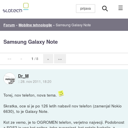
☰
Forum
»
Mobilne tehnologije
»
Samsung Galaxy Note
Samsung Galaxy Note
««
«
1
/ 8
»
»»
Dr_M
::
28. nov 2011, 18:20
Torej, nov telefon, nova tema.
Skratka, oce si je po 126 letih nabavil nov telefon (zamenjal Nokio
6630), to je Galaxy Note.
Kot ze vemo, je to OGROMEN telefon, verjetno najvecji. Podobnost
z SGS2 je vec kot ocitna, tako zunanjost, kot ostale funkcije, z