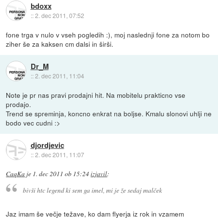
bdoxx
::
2. dec 2011, 07:52
fone trga v nulo v vseh pogledih :), moj naslednji fone za notom bo
ziher še za kaksen cm dalsi in širši.
Dr_M
::
2. dec 2011, 11:04
Note je pr nas pravi prodajni hit. Na mobitelu prakticno vse
prodajo.
Trend se spreminja, koncno enkrat na boljse. Kmalu slonovi uhlji ne
bodo vec cudni :>
djordjevic
::
2. dec 2011, 11:07
CaqKa
je
1. dec 2011 ob 15:24
izjavil
:
bivši htc legend ki sem ga imel, mi je že sedaj malček
Jaz imam še večje težave, ko dam flyerja iz rok in vzamem