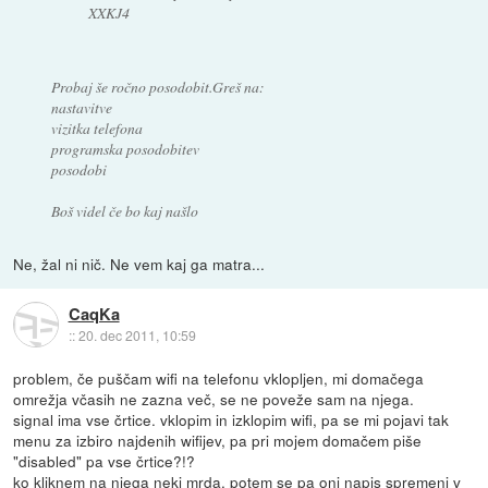
XXKJ4
Probaj še ročno posodobit.Greš na:
nastavitve
vizitka telefona
programska posodobitev
posodobi
Boš videl če bo kaj našlo
Ne, žal ni nič. Ne vem kaj ga matra...
CaqKa
::
20. dec 2011, 10:59
problem, če puščam wifi na telefonu vklopljen, mi domačega
omrežja včasih ne zazna več, se ne poveže sam na njega.
signal ima vse črtice. vklopim in izklopim wifi, pa se mi pojavi tak
menu za izbiro najdenih wifijev, pa pri mojem domačem piše
"disabled" pa vse črtice?!?
ko kliknem na njega neki mrda, potem se pa oni napis spremeni v