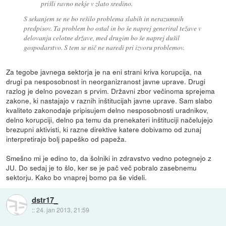
prišli ravno nekje v zlato sredino.
S sekanjem se ne bo rešilo problema slabih in nerazumnih
predpisov. Ta problem bo ostal in bo še naprej generiral težave v
delovanju celotne države, med drugim bo še naprej dušil
gospodarstvo. S tem se nič ne naredi pri izvoru problemov.
Za tegobe javnega sektorja je na eni strani kriva korupcija, na
drugi pa nesposobnost in neorganizranost javne uprave. Drugi
razlog je delno povezan s prvim. Državni zbor večinoma sprejema
zakone, ki nastajajo v raznih inštitucijah javne uprave. Sam slabo
kvaliteto zakonodaje pripisujem delno nesposobnosti uradnikov,
delno korupciji, delno pa temu da prenekateri inštituciji načelujejo
brezupni aktivisti, ki razne direktive katere dobivamo od zunaj
interpretirajo bolj papeško od papeža.
Smešno mi je edino to, da šolniki in zdravstvo vedno potegnejo z
JU. Do sedaj je to šlo, ker se je pač več pobralo zasebnemu
sektorju. Kako bo vnaprej bomo pa še videli.
dstr17_
::
24. jan 2013, 21:59