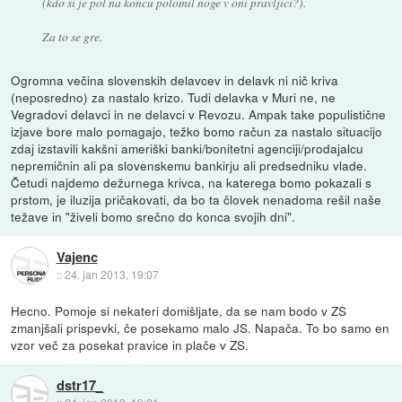
(kdo si je pol na koncu polomil noge v oni pravljici?).
Za to se gre.
Ogromna večina slovenskih delavcev in delavk ni nič kriva
(neposredno) za nastalo krizo. Tudi delavka v Muri ne, ne
Vegradovi delavci in ne delavci v Revozu. Ampak take populistične
izjave bore malo pomagajo, težko bomo račun za nastalo situacijo
zdaj izstavili kakšni ameriški banki/bonitetni agenciji/prodajalcu
nepremičnin ali pa slovenskemu bankirju ali predsedniku vlade.
Četudi najdemo dežurnega krivca, na katerega bomo pokazali s
prstom, je iluzija pričakovati, da bo ta človek nenadoma rešil naše
težave in "živeli bomo srečno do konca svojih dni".
Vajenc
::
24. jan 2013, 19:07
Hecno. Pomoje si nekateri domišljate, da se nam bodo v ZS
zmanjšali prispevki, če posekamo malo JS. Napača. To bo samo en
vzor več za posekat pravice in plače v ZS.
dstr17_