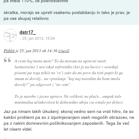
pa imela 110%, če poenostavimo
skratka, morajo se upreti vsakemu poslabšanju in tako je prav, je
pa vse skupaj relativno
dstr17_
::
25. jan 2013, 15:34
Pithlit
je
25. jan 2013 ob 14:36
izjavil
:
A veste kaj mene moti? To da moram na upravni enoti
lastnoročno 1 uro iskat referentko (ker je na kavici v sosednji
pisarni pa tega nihče ne 've') zato da mi pove da tisti papir ki ga
imam ni dovolj... na vprašanje "kaj naj naredim da bom imela
dovolj?" pa odgovori z "ne vem".
To je narobe z javno upravo. Ne velikost, ne plače... ampak tale
minimalna učinkovitost ki dobesedno ubija vse ostalo po državi.
Jaz pa nimam takih izkušenj: skoraj vedno sem na vrsti hitro, če so
kakšni problemi pa so z izpolnjevanjem vseh mogočih obrazcev, ne
pa z nekim domnevnim počitnikovanjem zaposlenih. Tega že več
let nisem videl.