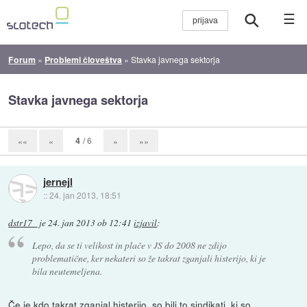
☰
Forum
»
Problemi človeštva
»
Stavka javnega sektorja
Stavka javnega sektorja
4
/ 6
««
«
»
»»
jernejl
::
24. jan 2013, 18:51
dstr17_
je
24. jan 2013 ob 12:41
izjavil
:
Lepo, da se ti velikost in plače v JS do 2008 ne zdijo
problematične, ker nekateri so že takrat zganjali histerijo, ki je
bila neutemeljena.
Če je kdo takrat zganjal histerijo, so bili to sindikati, ki so