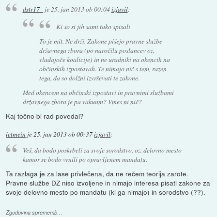
dstr17_
je
25. jan 2013 ob 00:04
izjavil
:
Ki so si jih sami tako spisali
To je mit. Ne drži. Zakone pišejo pravne službe
državnega zbora (po naročilu poslancev oz.
vladajoče koalicije) in ne uradniki na okencih na
občinskih izpostavah. Te nimajo nič s tem, razen
tega, da so dolžni izvrševati te zakone.
Med okencem na občinski izpostavi in pravnimi službami
državnega zbora je pa vakuum? Vmes ni nič?
Kaj točno bi rad povedal?
letmein
je
25. jan 2013 ob 00:37
izjavil
:
Veš, da bodo poskrbeli za svoje sorodstvo, oz. delovno mesto
kamor se bodo vrnili po opravljenem mandatu.
Ta razlaga je za lase privlečena, da ne rečem teorija zarote.
Pravne službe DZ niso izvoljene in nimajo interesa pisati zakone za
svoje delovno mesto po mandatu (ki ga nimajo) in sorodstvo (??).
Zgodovina sprememb…