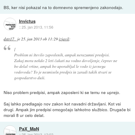
BS, ker nisi pokazal na to domnevno spremenjeno zakonodajo.
Invictus
::
25. jan 2013, 11:56
dstr17_
je
25. jan 2013 ob 11:29
izjavil
:
[
Problem ni število zaposlenih, ampak nerazumni predpisi.
Zakaj mora nekdo 2 leti čakati na vodno dovoljenje, čeprav ne
bo delal vrtine, ampak bo uporabljal le vodo iz javnega
vodovoda? To je nesmiseln predpis in zaradi takih stvari se
gospodarstvo duši.
Niso problem predpisi, ampak zaposleni ki se temu ne uprejo.
Saj lahko predlagajo nov zakon kot navadni državljani. Kot vsi
drugi. Ampak jim predpisi omogočajo lahkotno službico. Drugače bi
morali 8 ur celo delat.
PaX_MaN
::
25. jan 2013, 12:02