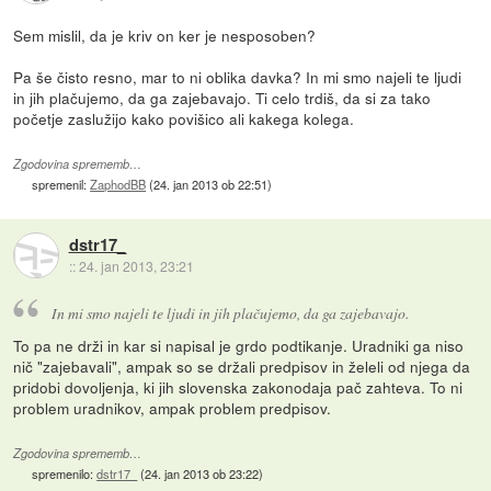
Sem mislil, da je kriv on ker je nesposoben?
Pa še čisto resno, mar to ni oblika davka? In mi smo najeli te ljudi
in jih plačujemo, da ga zajebavajo. Ti celo trdiš, da si za tako
početje zaslužijo kako povišico ali kakega kolega.
Zgodovina sprememb…
spremenil:
ZaphodBB
(
24. jan 2013 ob 22:51
)
dstr17_
::
24. jan 2013, 23:21
In mi smo najeli te ljudi in jih plačujemo, da ga zajebavajo.
To pa ne drži in kar si napisal je grdo podtikanje. Uradniki ga niso
nič "zajebavali", ampak so se držali predpisov in želeli od njega da
pridobi dovoljenja, ki jih slovenska zakonodaja pač zahteva. To ni
problem uradnikov, ampak problem predpisov.
Zgodovina sprememb…
spremenilo:
dstr17_
(
24. jan 2013 ob 23:22
)