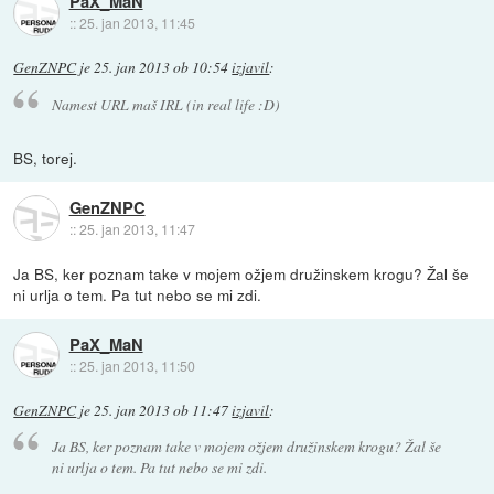
PaX_MaN
::
25. jan 2013, 11:45
GenZNPC
je
25. jan 2013 ob 10:54
izjavil
:
Namest URL maš IRL (in real life :D)
BS, torej.
GenZNPC
::
25. jan 2013, 11:47
Ja BS, ker poznam take v mojem ožjem družinskem krogu? Žal še
ni urlja o tem. Pa tut nebo se mi zdi.
PaX_MaN
::
25. jan 2013, 11:50
GenZNPC
je
25. jan 2013 ob 11:47
izjavil
:
Ja BS, ker poznam take v mojem ožjem družinskem krogu? Žal še
ni urlja o tem. Pa tut nebo se mi zdi.