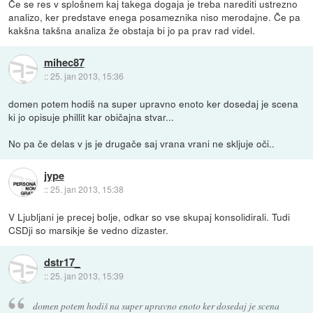
Če se res v splošnem kaj takega dogaja je treba narediti ustrezno
analizo, ker predstave enega posameznika niso merodajne. Če pa
kakšna takšna analiza že obstaja bi jo pa prav rad videl.
mihec87
::
25. jan 2013, 15:36
domen potem hodiš na super upravno enoto ker dosedaj je scena
ki jo opisuje phillit kar običajna stvar...
No pa če delas v js je drugače saj vrana vrani ne skljuje oči..
jype
::
25. jan 2013, 15:38
V Ljubljani je precej bolje, odkar so vse skupaj konsolidirali. Tudi
CSDji so marsikje še vedno dizaster.
dstr17_
::
25. jan 2013, 15:39
domen potem hodiš na super upravno enoto ker dosedaj je scena