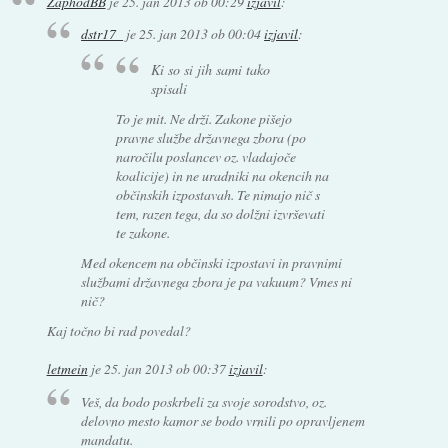
ZaphodBB
je
25. jan 2013 ob 00:29
izjavil
:
dstr17_
je
25. jan 2013 ob 00:04
izjavil
:
Ki so si jih sami tako
spisali
To je mit. Ne drži. Zakone pišejo
pravne službe državnega zbora (po
naročilu poslancev oz. vladajoče
koalicije) in ne uradniki na okencih na
občinskih izpostavah. Te nimajo nič s
tem, razen tega, da so dolžni izvrševati
te zakone.
Med okencem na občinski izpostavi in pravnimi
službami državnega zbora je pa vakuum? Vmes ni
nič?
Kaj točno bi rad povedal?
letmein
je
25. jan 2013 ob 00:37
izjavil
:
Veš, da bodo poskrbeli za svoje sorodstvo, oz.
delovno mesto kamor se bodo vrnili po opravljenem
mandatu.