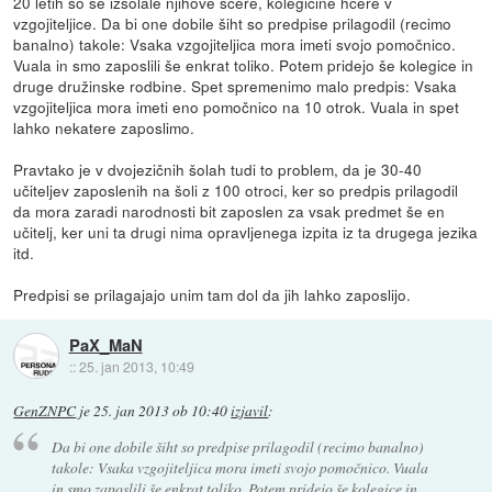
20 letih so se izšolale njihove ščere, kolegicine hčere v
vzgojiteljice. Da bi one dobile šiht so predpise prilagodil (recimo
banalno) takole: Vsaka vzgojiteljica mora imeti svojo pomočnico.
Vuala in smo zaposlili še enkrat toliko. Potem pridejo še kolegice in
druge družinske rodbine. Spet spremenimo malo predpis: Vsaka
vzgojiteljica mora imeti eno pomočnico na 10 otrok. Vuala in spet
lahko nekatere zaposlimo.
Pravtako je v dvojezičnih šolah tudi to problem, da je 30-40
učiteljev zaposlenih na šoli z 100 otroci, ker so predpis prilagodil
da mora zaradi narodnosti bit zaposlen za vsak predmet še en
učitelj, ker uni ta drugi nima opravljenega izpita iz ta drugega jezika
itd.
Predpisi se prilagajajo unim tam dol da jih lahko zaposlijo.
PaX_MaN
::
25. jan 2013, 10:49
GenZNPC
je
25. jan 2013 ob 10:40
izjavil
:
Da bi one dobile šiht so predpise prilagodil (recimo banalno)
takole: Vsaka vzgojiteljica mora imeti svojo pomočnico. Vuala
in smo zaposlili še enkrat toliko. Potem pridejo še kolegice in