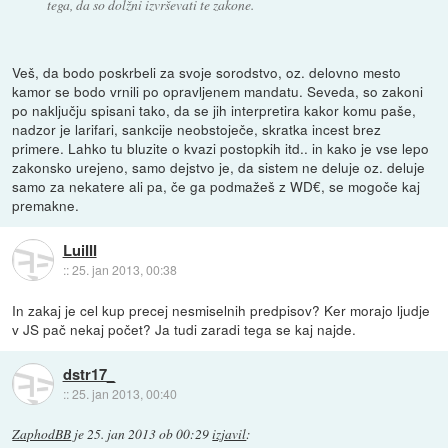
tega, da so dolžni izvrševati te zakone.
Veš, da bodo poskrbeli za svoje sorodstvo, oz. delovno mesto
kamor se bodo vrnili po opravljenem mandatu. Seveda, so zakoni
po naključju spisani tako, da se jih interpretira kakor komu paše,
nadzor je larifari, sankcije neobstoječe, skratka incest brez
primere. Lahko tu bluzite o kvazi postopkih itd.. in kako je vse lepo
zakonsko urejeno, samo dejstvo je, da sistem ne deluje oz. deluje
samo za nekatere ali pa, če ga podmažeš z WD€, se mogoče kaj
premakne.
LuiIII
::
25. jan 2013, 00:38
In zakaj je cel kup precej nesmiselnih predpisov? Ker morajo ljudje
v JS pač nekaj počet? Ja tudi zaradi tega se kaj najde.
dstr17_
::
25. jan 2013, 00:40
ZaphodBB
je
25. jan 2013 ob 00:29
izjavil
: