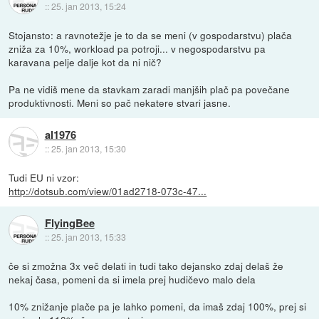
::
25. jan 2013, 15:24
Stojansto: a ravnotežje je to da se meni (v gospodarstvu) plača
zniža za 10%, workload pa potroji... v negospodarstvu pa
karavana pelje dalje kot da ni nič?
Pa ne vidiš mene da stavkam zaradi manjših plač pa povečane
produktivnosti. Meni so pač nekatere stvari jasne.
al1976
::
25. jan 2013, 15:30
Tudi EU ni vzor:
http://dotsub.com/view/01ad2718-073c-47...
FlyingBee
::
25. jan 2013, 15:33
če si zmožna 3x več delati in tudi tako dejansko zdaj delaš že
nekaj časa, pomeni da si imela prej hudičevo malo dela
10% znižanje plače pa je lahko pomeni, da imaš zdaj 100%, prej si