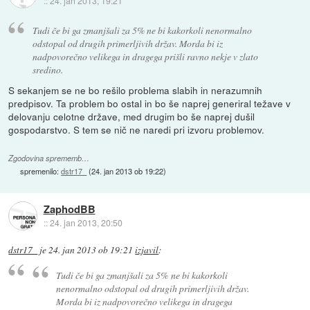
::
24. jan 2013, 19:21
Tudi če bi ga zmanjšali za 5% ne bi kakorkoli nenormalno
odstopal od drugih primerljivih držav. Morda bi iz
nadpovorečno velikega in dragega prišli ravno nekje v zlato
sredino.
S sekanjem se ne bo rešilo problema slabih in nerazumnih
predpisov. Ta problem bo ostal in bo še naprej generiral težave v
delovanju celotne države, med drugim bo še naprej dušil
gospodarstvo. S tem se nič ne naredi pri izvoru problemov.
Zgodovina sprememb…
spremenilo:
dstr17_
(
24. jan 2013 ob 19:22
)
ZaphodBB
::
24. jan 2013, 20:50
dstr17_
je
24. jan 2013 ob 19:21
izjavil
:
Tudi če bi ga zmanjšali za 5% ne bi kakorkoli
nenormalno odstopal od drugih primerljivih držav.
Morda bi iz nadpovorečno velikega in dragega