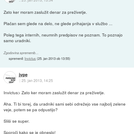
Zato ker moram zaslužit denar za preživetje.
Plačan sem glede na delo, ne glede prihajanja v službo ...
Poleg tega internih, neumnih predpisov ne poznam. To poznajo
samo uradniki.
Zgodovina sprememb…
spremenil:
Invictus
(
25. jan 2013 ob 13:55
)
jype
::
25. jan 2013, 14:25
Invictus> Zato ker moram zaslužit denar za preživetje.
Aha. Ti bi torej, da uradniki sami sebi odrežejo vse najbolj zelene
veje, potem se pa odpustijo?
Sliši se super.
Sporoči kako se je obneslo!