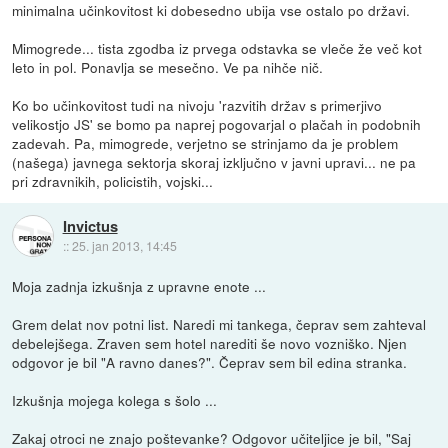
minimalna učinkovitost ki dobesedno ubija vse ostalo po državi.
Mimogrede... tista zgodba iz prvega odstavka se vleče že več kot
leto in pol. Ponavlja se mesečno. Ve pa nihče nič.
Ko bo učinkovitost tudi na nivoju 'razvitih držav s primerjivo
velikostjo JS' se bomo pa naprej pogovarjal o plačah in podobnih
zadevah. Pa, mimogrede, verjetno se strinjamo da je problem
(našega) javnega sektorja skoraj izključno v javni upravi... ne pa
pri zdravnikih, policistih, vojski...
Invictus
::
25. jan 2013, 14:45
Moja zadnja izkušnja z upravne enote ...
Grem delat nov potni list. Naredi mi tankega, čeprav sem zahteval
debelejšega. Zraven sem hotel narediti še novo vozniško. Njen
odgovor je bil "A ravno danes?". Čeprav sem bil edina stranka.
Izkušnja mojega kolega s šolo ...
Zakaj otroci ne znajo poštevanke? Odgovor učiteljice je bil, "Saj