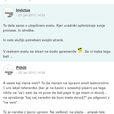
Invictus
::
25. jan 2013, 14:33
To dela samo v utopičnem svetu. Kjer uradniki optimizirajo svoje
procese. In stroške.
In celo služijo potrebam svojim strank.
V realnem svetu se stvari ne bodo spremenile
. Se ni treba tega
bati ...
Pithlit
::
25. jan 2013, 14:36
A veste kaj mene moti? To da moram na upravni enoti lastnoročno
1 uro iskat referentko (ker je na kavici v sosednji pisarni pa tega
nihče ne 've') zato da mi pove da tisti papir ki ga imam ni dovolj...
na vprašanje "kaj naj naredim da bom imela dovolj?" pa odgovori z
"ne vem".
To je narobe z javno upravo. Ne velikost, ne plače... ampak tale