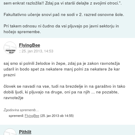
sem enkrat razložila!! Zdaj pa vi starši delajte z svojimi otroci.".
Fakultativno učenje snovi pač ne sodi v 2. razred osnovne šole.
Pri takem odnosu ni čudno da vsi pljuvajo po javni sektorju in
hočejo spremembe.
FlyingBee
::
25. jan 2013, 14:53
saj smo si polnili želodce in žepe, zdaj pa je zakon ravnotežja
udaril in bodo spet za nekatere manj polni za nekatere že kar
prazni
človek se navadi na vse, tudi na brezdelje in na garaštvo in tako
dobiš ljudi, ki pljuvajo na druge, oni pa na njih ... ne pozabte,
ravnotežje
Zgodovina sprememb…
spremenil:
FlyingBee
(
25. jan 2013 ob 14:55
)
Pithlit