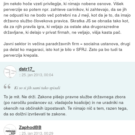
jim nekdo hoče vzeti privilegije, ki nimajo nobene osnove. Višek
perverzije so potem npr. zahteve carinikov, ki zahtevajo, da se jih
ne odpusti ko ne bodo več potrebni na J meji, kot da je to, da imajo
državno službo človekova pravica. Skratka JS se obnaša tako kot,
da za njih pravila igra, ki veljajo za ostale aka drugorazredne
državljane, ki delajo v privat firmah, ne veljajo, višja kasta pač.
Javni sektor in večina paradržavnih firm = socialna ustanova, drugi
pa delat ko magaraci, isto kot je bilo v SFRJ. Zato pa bo tudi ta
perverzija krepala.
dstr17_
::
25. jan 2013, 00:04
Ki so si jih sami tako spisali
To je mit. Ne drži. Zakone pišejo pravne službe državnega zbora
(po naročilu poslancev oz. vladajoče koalicije) in ne uradniki na
okencih na občinskih izpostavah. Te nimajo nič s tem, razen tega,
da so dolžni izvrševati te zakone.
ZaphodBB
::
25. jan 2013, 00:29