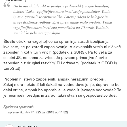
Da bi one dobile šiht so predpise prilagodil (recimo banalno)
takole: Vsaka vzgojiteljica mora imeti svojo pomočnico. Vuala
in smo zaposlili še enkrat toliko. Potem pridejo še kolegice in
druge družinske rodbine. Spet spremenimo malo predpis: Vsaka
vzgojiteljica mora imeti eno pomočnico na 10 otrok. Vuala in
spet lahko nekatere zaposlimo.
Število otrok na vzgojiteljico se spreminja zaradi izboljšanja
kvalitete, ne pa zaradi zaposlovanja. V slovenskih vrtcih ni nič več
zaposlenih kot v tujih vrtcih (podatek iz SURS). Pa to velja za
celotni JS, ne samo za vrtce. Je povsem primerljivo število
zaposlenih z drugimi razvitimi EU državami (podatek iz OECD in
EuroStat).
Problem ni število zaposlenih, ampak nerazumni predpisi.
Zakaj mora nekdo 2 leti čakati na vodno dovoljenje, čeprav ne bo
delal vrtine, ampak bo uporabljal le vodo iz javnega vodovoda? To
je nesmiseln predpis in zaradi takih stvari se gospodarstvo duši.
Zgodovina sprememb…
spremenilo:
dstr17_
(
25. jan 2013 ob 11:32
)