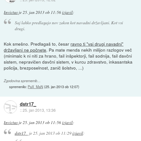
Invictus
je
25. jan 2013 ob 11:56
izjavil
:
Saj lahko predlagajo nov zakon kot navadni državljani. Kot vsi
drugi.
Kok smešno. Predlagaš to, česar
ravno ti "vsi drugi navadni"
državljani ne počnete
. Pa mate menda nekih milijon razlogov več
(minimalc k ni niti za hrano, fail inšpektorji, fail sodnija, fail davčni
sistem, nepravičen davčni sistem, v kurcu zdravstvo, inkasantska
policija, brezposelnost, zanič šolstvo, ...)
Zgodovina sprememb…
spremenilo:
PaX_MaN
(
25. jan 2013 ob 12:07
)
dstr17_
::
25. jan 2013, 13:36
Invictus
je
25. jan 2013 ob 11:56
izjavil
:
dstr17_
je
25. jan 2013 ob 11:29
izjavil
: