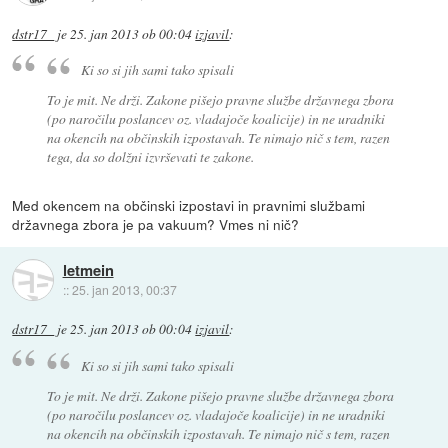
dstr17_
je
25. jan 2013 ob 00:04
izjavil
:
Ki so si jih sami tako spisali
To je mit. Ne drži. Zakone pišejo pravne službe državnega zbora
(po naročilu poslancev oz. vladajoče koalicije) in ne uradniki
na okencih na občinskih izpostavah. Te nimajo nič s tem, razen
tega, da so dolžni izvrševati te zakone.
Med okencem na občinski izpostavi in pravnimi službami
državnega zbora je pa vakuum? Vmes ni nič?
letmein
::
25. jan 2013, 00:37
dstr17_
je
25. jan 2013 ob 00:04
izjavil
:
Ki so si jih sami tako spisali
To je mit. Ne drži. Zakone pišejo pravne službe državnega zbora
(po naročilu poslancev oz. vladajoče koalicije) in ne uradniki
na okencih na občinskih izpostavah. Te nimajo nič s tem, razen