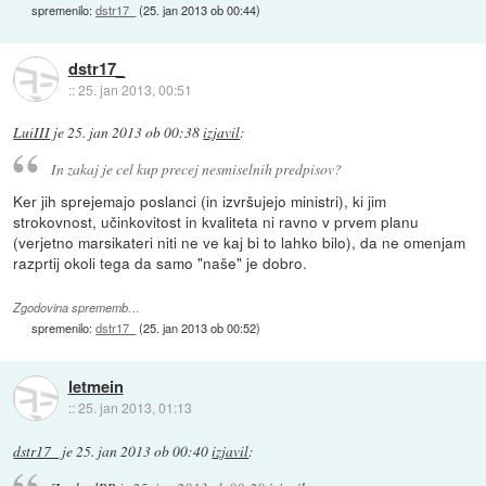
spremenilo:
dstr17_
(
25. jan 2013 ob 00:44
)
dstr17_
::
25. jan 2013, 00:51
LuiIII
je
25. jan 2013 ob 00:38
izjavil
:
In zakaj je cel kup precej nesmiselnih predpisov?
Ker jih sprejemajo poslanci (in izvršujejo ministri), ki jim
strokovnost, učinkovitost in kvaliteta ni ravno v prvem planu
(verjetno marsikateri niti ne ve kaj bi to lahko bilo), da ne omenjam
razprtij okoli tega da samo "naše" je dobro.
Zgodovina sprememb…
spremenilo:
dstr17_
(
25. jan 2013 ob 00:52
)
letmein
::
25. jan 2013, 01:13
dstr17_
je
25. jan 2013 ob 00:40
izjavil
: