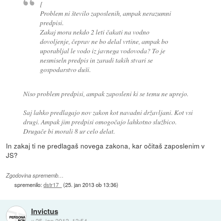
[
Problem ni število zaposlenih, ampak nerazumni
predpisi.
Zakaj mora nekdo 2 leti čakati na vodno
dovoljenje, čeprav ne bo delal vrtine, ampak bo
uporabljal le vodo iz javnega vodovoda? To je
nesmiseln predpis in zaradi takih stvari se
gospodarstvo duši.
Niso problem predpisi, ampak zaposleni ki se temu ne uprejo.
Saj lahko predlagajo nov zakon kot navadni državljani. Kot vsi
drugi. Ampak jim predpisi omogočajo lahkotno službico.
Drugače bi morali 8 ur celo delat.
In zakaj ti ne predlagaš novega zakona, kar očitaš zaposlenim v
JS?
Zgodovina sprememb…
spremenilo:
dstr17_
(
25. jan 2013 ob 13:36
)
Invictus
::
25. jan 2013, 13:54