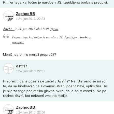
Primer tega kaj točno je narobe v JS:
Izgubljena borba s predpisi.
ZaphodBB
::
24. jan 2013, 22:23
dstr17_
je
24. jan 2013 ob 21:59
izjavil
:
Primer tega kaj točno je narobe v JS:
Izgubljena borba s
predpisi.
Meniš, da bi mu morali preprečit?
dstr17_
::
24. jan 2013, 22:31
Preprečit, da je posel raje začel v Avstriji? Ne. Bistveno se mi zdi
to, da se birokracijo na slovenski strani poenostavi, optimizira. To
je bila za tega podjetnika glavna ovira, da je šel v Avstrijo. Ne pa
recimo davki, kot nekateri zmotno mislijo.
ZaphodBB
::
24. jan 2013, 22:50