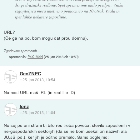
druge družinske rodbine. Spet spremenimo malo predpis: Vsaka
vzgojiteljica mora imeti eno pomočnico na 10 otrok. Vuala in
spet lahko nekatere zaposlimo.
URL?
(Če ga na bo, bom mogu dat prou domnu).
Zgodovina sprememb…
spremenilo:
PaX_MaN
(
25. jan 2013 ob 10:50
)
GenZNPC
::
25. jan 2013, 10:54
Namest URL maš IRL (in real life :D)
lonz
::
25. jan 2013, 11:04
No sej po eni strani bi bilo res treba povečat število zaposlenih v
ne-gospodarskih sektorjih (da se ne bom usekal pri nazivih ala
JU,JS ipd.), ker jih je očitno premalo. Samo poglejmo: