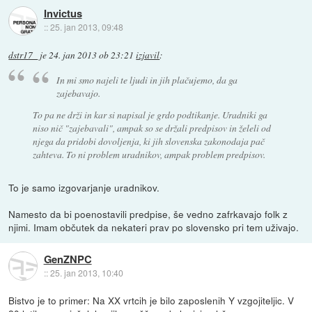
Invictus
::
25. jan 2013, 09:48
dstr17_
je
24. jan 2013 ob 23:21
izjavil
:
In mi smo najeli te ljudi in jih plačujemo, da ga
zajebavajo.
To pa ne drži in kar si napisal je grdo podtikanje. Uradniki ga
niso nič "zajebavali", ampak so se držali predpisov in želeli od
njega da pridobi dovoljenja, ki jih slovenska zakonodaja pač
zahteva. To ni problem uradnikov, ampak problem predpisov.
To je samo izgovarjanje uradnikov.
Namesto da bi poenostavili predpise, še vedno zafrkavajo folk z
njimi. Imam občutek da nekateri prav po slovensko pri tem uživajo.
GenZNPC
::
25. jan 2013, 10:40
Bistvo je to primer: Na XX vrtcih je bilo zaposlenih Y vzgojiteljic. V