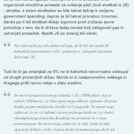
organizirali množične proteste za zvišanje plač (tudi sindikati iz JS)
- skratka, s strani sindikatov so bile takrat težnje k večjemu
government spending, čeprav je bil takrat proračun izravnan,
danes pa ti isti sindikati iščejo izgovore proti znižanju javne
potrošnje v tem, da bi država tedaj morala bolj zategovati pas in
ustvarjati presežek. Apetiti JS so zmeraj bili visoki.
Na vsak način pa zelo daleč od tega, da bi bil slovenski JS
kakorkoli nenormalno večji v primerjavi z drugimi razvitimi
državami. Ni.
Tudi če bi ga zmanjšali za 5% ne bi kakorkoli nenormalno odstopal
od drugih primerljivih držav. Morda bi iz nadpovorečno velikega in
dragega prišli ravno nekje v zlato sredino.
Ne moreš prepričat nekega tehnika v JS s 700€ plače, naj se
odreče 50€/mesec, če član upravnega odbora zafurane državne
banke prejme milijonske (koliko že?) nagrade. Ne moreš tega
zahtevat, če so vsi tajkuni (razen grešnega kozla in (za vlado)
eksemplarnega primerka Kordeža) na prostosti in z vsem
premoženjem. Ne moreš tega zahtevat, če šefa vlade in šefa
opozicije dobijo z roko v loncu medu in namazanega okoli ust