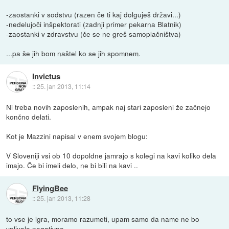
-zaostanki v sodstvu (razen če ti kaj dolguješ državi...)
-nedelujoči inšpektorati (zadnji primer pekarna Blatnik)
-zaostanki v zdravstvu (če se ne greš samoplačništva)
...pa še jih bom naštel ko se jih spomnem.
Invictus
::
25. jan 2013, 11:14
Ni treba novih zaposlenih, ampak naj stari zaposleni že začnejo
končno delati.
Kot je Mazzini napisal v enem svojem blogu:
V Sloveniji vsi ob 10 dopoldne jamrajo s kolegi na kavi koliko dela
imajo. Če bi imeli delo, ne bi bili na kavi ..
FlyingBee
::
25. jan 2013, 11:28
to vse je igra, moramo razumeti, upam samo da name ne bo
vplivalo negativno