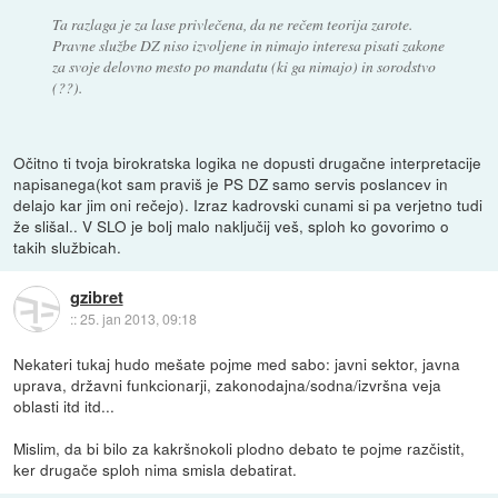
Ta razlaga je za lase privlečena, da ne rečem teorija zarote.
Pravne službe DZ niso izvoljene in nimajo interesa pisati zakone
za svoje delovno mesto po mandatu (ki ga nimajo) in sorodstvo
(??).
Očitno ti tvoja birokratska logika ne dopusti drugačne interpretacije
napisanega(kot sam praviš je PS DZ samo servis poslancev in
delajo kar jim oni rečejo). Izraz kadrovski cunami si pa verjetno tudi
že slišal.. V SLO je bolj malo naključij veš, sploh ko govorimo o
takih službicah.
gzibret
::
25. jan 2013, 09:18
Nekateri tukaj hudo mešate pojme med sabo: javni sektor, javna
uprava, državni funkcionarji, zakonodajna/sodna/izvršna veja
oblasti itd itd...
Mislim, da bi bilo za kakršnokoli plodno debato te pojme razčistit,
ker drugače sploh nima smisla debatirat.