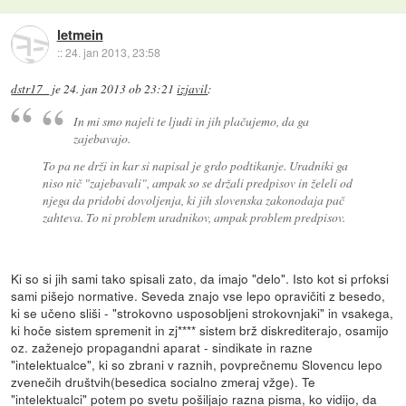
letmein
::
24. jan 2013, 23:58
dstr17_
je
24. jan 2013 ob 23:21
izjavil
:
In mi smo najeli te ljudi in jih plačujemo, da ga
zajebavajo.
To pa ne drži in kar si napisal je grdo podtikanje. Uradniki ga
niso nič "zajebavali", ampak so se držali predpisov in želeli od
njega da pridobi dovoljenja, ki jih slovenska zakonodaja pač
zahteva. To ni problem uradnikov, ampak problem predpisov.
Ki so si jih sami tako spisali zato, da imajo "delo". Isto kot si prfoksi
sami pišejo normative. Seveda znajo vse lepo opravičiti z besedo,
ki se učeno sliši - "strokovno usposobljeni strokovnjaki" in vsakega,
ki hoče sistem spremenit in zj**** sistem brž diskrediterajo, osamijo
oz. zaženejo propagandni aparat - sindikate in razne
"intelektualce", ki so zbrani v raznih, povprečnemu Slovencu lepo
zvenečih društvih(besedica socialno zmeraj vžge). Te
"intelektualci" potem po svetu pošiljajo razna pisma, ko vidijo, da