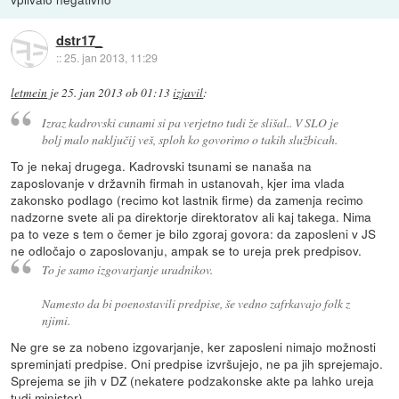
dstr17_
::
25. jan 2013, 11:29
letmein
je
25. jan 2013 ob 01:13
izjavil
:
Izraz kadrovski cunami si pa verjetno tudi že slišal.. V SLO je
bolj malo naključij veš, sploh ko govorimo o takih službicah.
To je nekaj drugega. Kadrovski tsunami se nanaša na
zaposlovanje v državnih firmah in ustanovah, kjer ima vlada
zakonsko podlago (recimo kot lastnik firme) da zamenja recimo
nadzorne svete ali pa direktorje direktoratov ali kaj takega. Nima
pa to veze s tem o čemer je bilo zgoraj govora: da zaposleni v JS
ne odločajo o zaposlovanju, ampak se to ureja prek predpisov.
To je samo izgovarjanje uradnikov.
Namesto da bi poenostavili predpise, še vedno zafrkavajo folk z
njimi.
Ne gre se za nobeno izgovarjanje, ker zaposleni nimajo možnosti
spreminjati predpise. Oni predpise izvršujejo, ne pa jih sprejemajo.
Sprejema se jih v DZ (nekatere podzakonske akte pa lahko ureja
tudi minister).