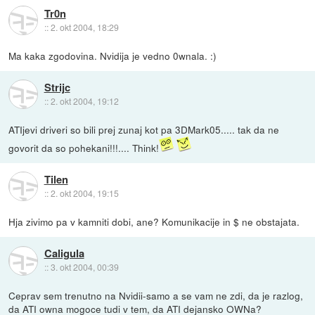
Tr0n
::
2. okt 2004, 18:29
Ma kaka zgodovina. Nvidija je vedno 0wnala. :)
Strijc
::
2. okt 2004, 19:12
ATIjevi driveri so bili prej zunaj kot pa 3DMark05..... tak da ne
govorit da so pohekani!!!.... Think!
Tilen
::
2. okt 2004, 19:15
Hja zivimo pa v kamniti dobi, ane? Komunikacije in $ ne obstajata.
Caligula
::
3. okt 2004, 00:39
Ceprav sem trenutno na Nvidii-samo a se vam ne zdi, da je razlog,
da ATI owna mogoce tudi v tem, da ATI dejansko OWNa?