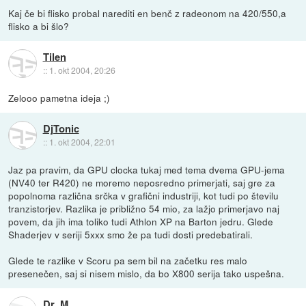
Kaj če bi flisko probal narediti en benč z radeonom na 420/550,a
flisko a bi šlo?
Tilen
::
1. okt 2004, 20:26
Zelooo pametna ideja ;)
DjTonic
::
1. okt 2004, 22:01
Jaz pa pravim, da GPU clocka tukaj med tema dvema GPU-jema
(NV40 ter R420) ne moremo neposredno primerjati, saj gre za
popolnoma različna srčka v grafični industriji, kot tudi po številu
tranzistorjev. Razlika je približno 54 mio, za lažjo primerjavo naj
povem, da jih ima toliko tudi Athlon XP na Barton jedru. Glede
Shaderjev v seriji 5xxx smo že pa tudi dosti predebatirali.
Glede te razlike v Scoru pa sem bil na začetku res malo
presenečen, saj si nisem mislo, da bo X800 serija tako uspešna.
Dr_M