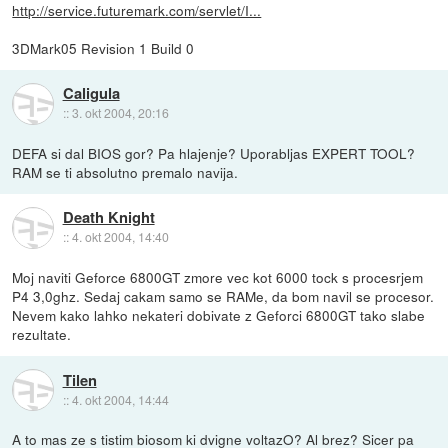
http://service.futuremark.com/servlet/I...
3DMark05 Revision 1 Build 0
Caligula
::
3. okt 2004, 20:16
DEFA si dal BIOS gor? Pa hlajenje? Uporabljas EXPERT TOOL?
RAM se ti absolutno premalo navija.
Death Knight
::
4. okt 2004, 14:40
Moj naviti Geforce 6800GT zmore vec kot 6000 tock s procesrjem
P4 3,0ghz. Sedaj cakam samo se RAMe, da bom navil se procesor.
Nevem kako lahko nekateri dobivate z Geforci 6800GT tako slabe
rezultate.
Tilen
::
4. okt 2004, 14:44
A to mas ze s tistim biosom ki dvigne voltazO? Al brez? Sicer pa