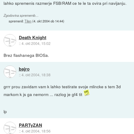
lahko spremenis razmerje FSB/RAM ce te le ta ovira pri navijanju.
Zgodovina sprememb…
spremenil:
Tilen
(
4. okt 2004 ob 14:44
)
Death Knight
::
4. okt 2004, 15:02
Brez flashanega BIOSa.
bajro
::
4. okt 2004, 18:38
grrr prou zavidam vam k lahko testirate svoje mlincke s tem 3d
markom k js ga nemorm ... razlog je gf4 tit
lp
PARTyZAN
::
4. okt 2004, 18:56