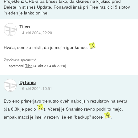
Projekte iz ORB-a pa brišeš tako, da klikneš na kljukico pred
Delete in stisneš Update. Ponavadi imaš pri Free različici 5 slotov
in eden je lahko online.
Tilen
::
4. okt 2004, 22:20
Hvala, sem ze mislil, da je mojih iger konec.
Zgodovina sprememb…
spremenil:
Tilen
(
4. okt 2004 ob 22:20
)
DjTonic
::
6. okt 2004, 10:51
Evo eno primerjavo trenutno dveh najboljših rezultatov na svetu
(Ja 8,3k je padlo
). Včeraj je Shamino ravno podrl to mejo,
ampak macci je imel v rezervi še en "backup" score
.