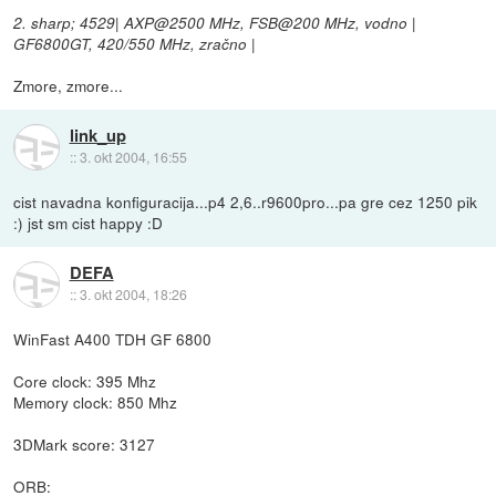
2. sharp; 4529| AXP@2500 MHz, FSB@200 MHz, vodno |
GF6800GT, 420/550 MHz, zračno |
Zmore, zmore...
link_up
::
3. okt 2004, 16:55
cist navadna konfiguracija...p4 2,6..r9600pro...pa gre cez 1250 pik
:) jst sm cist happy :D
DEFA
::
3. okt 2004, 18:26
WinFast A400 TDH GF 6800
Core clock: 395 Mhz
Memory clock: 850 Mhz
3DMark score: 3127
ORB: