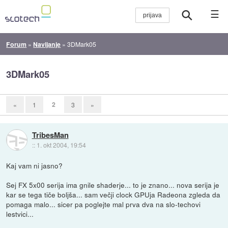
☰
Forum
»
Navijanje
»
3DMark05
3DMark05
2
«
1
3
»
TribesMan
::
1. okt 2004, 19:54
Kaj vam ni jasno?
Sej FX 5x00 serija ima gnile shaderje... to je znano... nova serija je
kar se tega tiče boljša... sam večji clock GPUja Radeona zgleda da
pomaga malo... sicer pa poglejte mal prva dva na slo-techovi
lestvici...