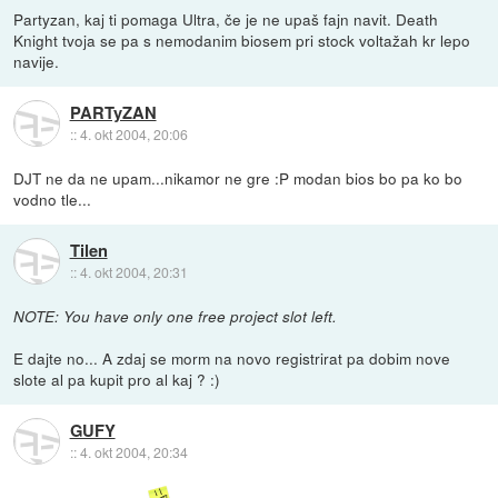
Partyzan, kaj ti pomaga Ultra, če je ne upaš fajn navit. Death
Knight tvoja se pa s nemodanim biosem pri stock voltažah kr lepo
navije.
PARTyZAN
::
4. okt 2004, 20:06
DJT ne da ne upam...nikamor ne gre :P modan bios bo pa ko bo
vodno tle...
Tilen
::
4. okt 2004, 20:31
NOTE: You have only one free project slot left.
E dajte no... A zdaj se morm na novo registrirat pa dobim nove
slote al pa kupit pro al kaj ? :)
GUFY
::
4. okt 2004, 20:34