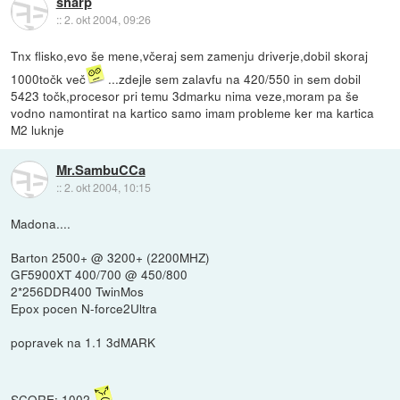
sharp
::
2. okt 2004, 09:26
Tnx flisko,evo še mene,včeraj sem zamenju driverje,dobil skoraj
1000točk več
...zdejle sem zalavfu na 420/550 in sem dobil
5423 točk,procesor pri temu 3dmarku nima veze,moram pa še
vodno namontirat na kartico samo imam probleme ker ma kartica
M2 luknje
Mr.SambuCCa
::
2. okt 2004, 10:15
Madona....
Barton 2500+ @ 3200+ (2200MHZ)
GF5900XT 400/700 @ 450/800
2*256DDR400 TwinMos
Epox pocen N-force2Ultra
popravek na 1.1 3dMARK
SCORE: 1002