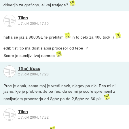
driverjih za graficno, al kaj tretjega?
Tilen
::
7. okt 2004, 17:10
haha se jaz z 9800SE te prehitim
in to celo za 400 tock :)
edit: tisti tip ma dost slabsi procesor od tebe :P
Score je sumljiv, tvoj namrec
T(he) Boss
::
7. okt 2004, 17:28
Proc je enak, samo moj je vredi navit, njegov pa nic. Res mi ni
jasno, kje je problem. Je pa res, da se mi je score spremenil z
navijanjem procesorja od 2ghz pa do 2,5ghz za 60 pik.
Tilen
::
7. okt 2004, 17:32