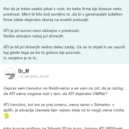
Kot da je treba vsakic jokat v nulo, ko kaka firma kje doseze neko
prednost. Meni bi bilo bolj sumljivo to ,da bi v generacijah izdelkov
firme zdele dejansko skoraj na enakih polozajh.
ATI je pri surovi moci obicajno v prednosti.
Nvidia obicajno nekaj pri driverjih.
ATI je bil pri driverjih vedno dalec zadaj. Ce so to dojeli in se naucili
kaj glede tega se bo to gotovo kje poznalo.
In verjetno je to to.
Dr_M
::
3. okt 2004, 04:39
Ceprav sem trenutno na Nvidii-samo a se vam ne zdi, da je razlog,
da ATI owna mogoce tudi v tem, da ATI dejansko OWNa?
ATI trenutno, kot sm ze prej omenu, owna samo v 3dmarku. v
spilih, je situacija (seveda kjer najvec steje oz bi mogl) owna nvidia.
kdor kupuje graficno za 3dmark 05 bo kupu, logicno ATI X800neki,