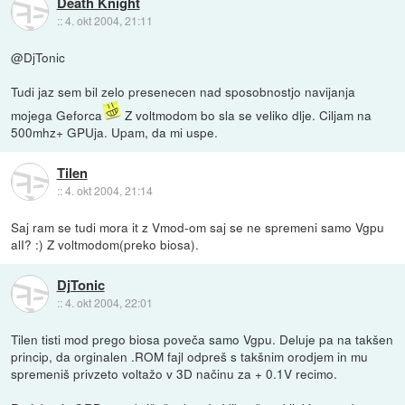
Death Knight
::
4. okt 2004, 21:11
@DjTonic
Tudi jaz sem bil zelo presenecen nad sposobnostjo navijanja
mojega Geforca
Z voltmodom bo sla se veliko dlje. Ciljam na
500mhz+ GPUja. Upam, da mi uspe.
Tilen
::
4. okt 2004, 21:14
Saj ram se tudi mora it z Vmod-om saj se ne spremeni samo Vgpu
alI? :) Z voltmodom(preko biosa).
DjTonic
::
4. okt 2004, 22:01
Tilen tisti mod prego biosa poveča samo Vgpu. Deluje pa na takšen
princip, da orginalen .ROM fajl odpreš s takšnim orodjem in mu
spremeniš privzeto voltažo v 3D načinu za + 0.1V recimo.