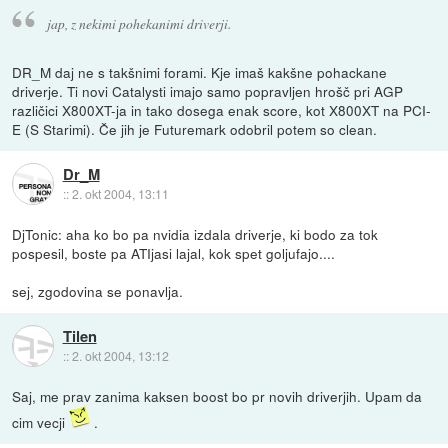
jap, z nekimi pohekanimi driverji.
DR_M daj ne s takšnimi forami. Kje imaš kakšne pohackane
driverje. Ti novi Catalysti imajo samo popravljen hrošč pri AGP
različici X800XT-ja in tako dosega enak score, kot X800XT na PCI-
E (S Starimi). Če jih je Futuremark odobril potem so clean.
Dr_M
::
2. okt 2004, 13:11
DjTonic: aha ko bo pa nvidia izdala driverje, ki bodo za tok
pospesil, boste pa ATIjasi lajal, kok spet goljufajo....
sej, zgodovina se ponavlja.
Tilen
::
2. okt 2004, 13:12
Saj, me prav zanima kaksen boost bo pr novih driverjih. Upam da
cim vecji
.