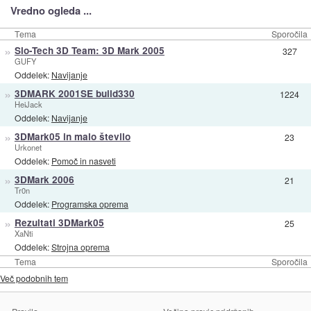
Vredno ogleda ...
Tema
Sporočila
»
Slo-Tech 3D Team: 3D Mark 2005
327
GUFY
Oddelek:
Navijanje
»
3DMARK 2001SE build330
1224
HeiJack
Oddelek:
Navijanje
»
3DMark05 in malo število
23
Urkonet
Oddelek:
Pomoč in nasveti
»
3DMark 2006
21
Tr0n
Oddelek:
Programska oprema
»
Rezultati 3DMark05
25
XaNti
Oddelek:
Strojna oprema
Tema
Sporočila
Več podobnih tem