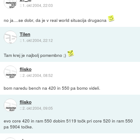
::
1. okt 2004, 22:03
no ja....se dobr, da je v real world situacija drugacna
Tilen
::
1. okt 2004, 22:12
Tam krej je najbolj pomembno ;)
flisko
::
2. okt 2004, 08:52
bom naredu bench na 420 in 550 pa bomo videli.
flisko
::
2. okt 2004, 09:05
evo core 420 in ram 550 dobim 5119 točk pri core 520 in ram 550
pa 5904 točke.