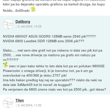
kdor pa bo dejansko uporablu graficno za karkoli druzga, bo kupu
Nvidio...6x00neki
Daliborg
::
3. okt 2004, 10:28
NVIDIA 6800GT ASUS GDDR3 128MB samo 2540 pik?????
NVIDIA 6800 Leadtek DDR 128MB smo 2506 pik???
Slabo,.... mel sem obe grafi not pa nobena ni dala vec pik kot pa
2500, ...vse nove driverje za maticno pa grafo sm nalozu pa
nc?!?!!?!?
men ni jasn kako lahko to isto dela kot pa en pofukan 9800SE
Powercolor z omega driverji, ki je trenutno not, pa k sm ga
overclockal na 400/366 je dobu 2707 pik!
Ima kdo kaksn predlog kaj naj se uporabim??? mislm da neki ne
dela tale 3dMark05 kot bi moral! Je bugged?
Pa verjamem da 6800 zmore malo vec kot pa 2500 pik...got ideas?
Tilen
::
3. okt 2004, 11:35