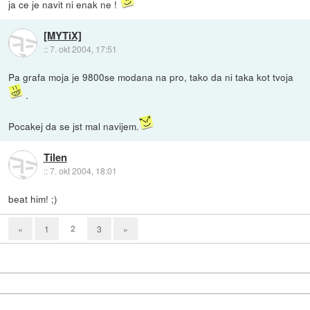
ja ce je navit ni enak ne !
[MYTiX]
::
7. okt 2004, 17:51
Pa grafa moja je 9800se modana na pro, tako da ni taka kot tvoja
.
Pocakej da se jst mal navijem.
Tilen
::
7. okt 2004, 18:01
beat him! ;)
2
«
1
3
»