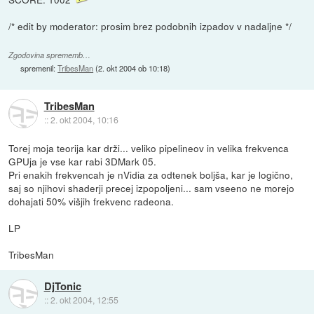
/* edit by moderator: prosim brez podobnih izpadov v nadaljne */
Zgodovina sprememb…
spremenil:
TribesMan
(
2. okt 2004 ob 10:18
)
TribesMan
::
2. okt 2004, 10:16
Torej moja teorija kar drži... veliko pipelineov in velika frekvenca
GPUja je vse kar rabi 3DMark 05.
Pri enakih frekvencah je nVidia za odtenek boljša, kar je logično,
saj so njihovi shaderji precej izpopoljeni... sam vseeno ne morejo
dohajati 50% višjih frekvenc radeona.
LP
TribesMan
DjTonic
::
2. okt 2004, 12:55