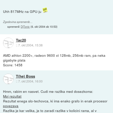
Uhh 817MHz na GPU-ju
Zgodovina sprememb…
spremenil:
DjTonic
(
6. okt 2004 ob 10:53
)
Tac20
::
7. okt 2004, 15:38
AMD athlon 2200+, radeon 9600 xt 128mb, 256mb ram, pa neka
gigabyte plata
Score: 1458
T(he) Boss
::
7. okt 2004, 16:00
Hmm, rabim en nasvet. Cudi me razlika med dosezkoma:
Moj rezultat
Rezultat enega slo-techovca, ki ima enako grafo in enak procesor
povezava
Razlika je kar velika, je to zaradi razlike v kolicini rama, al v