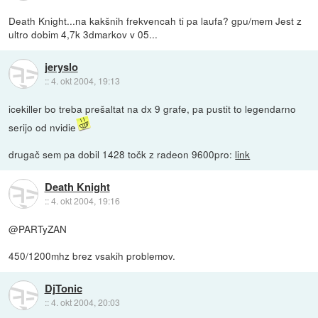
Death Knight...na kakšnih frekvencah ti pa laufa? gpu/mem Jest z
ultro dobim 4,7k 3dmarkov v 05...
jeryslo
::
4. okt 2004, 19:13
icekiller bo treba prešaltat na dx 9 grafe, pa pustit to legendarno
serijo od nvidie
drugač sem pa dobil 1428 točk z radeon 9600pro:
link
Death Knight
::
4. okt 2004, 19:16
@PARTyZAN
450/1200mhz brez vsakih problemov.
DjTonic
::
4. okt 2004, 20:03