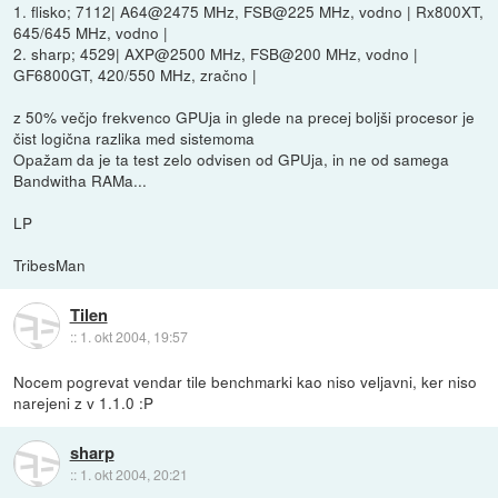
1. flisko; 7112| A64@2475 MHz, FSB@225 MHz, vodno | Rx800XT,
645/645 MHz, vodno |
2. sharp; 4529| AXP@2500 MHz, FSB@200 MHz, vodno |
GF6800GT, 420/550 MHz, zračno |
z 50% večjo frekvenco GPUja in glede na precej boljši procesor je
čist logična razlika med sistemoma
Opažam da je ta test zelo odvisen od GPUja, in ne od samega
Bandwitha RAMa...
LP
TribesMan
Tilen
::
1. okt 2004, 19:57
Nocem pogrevat vendar tile benchmarki kao niso veljavni, ker niso
narejeni z v 1.1.0 :P
sharp
::
1. okt 2004, 20:21