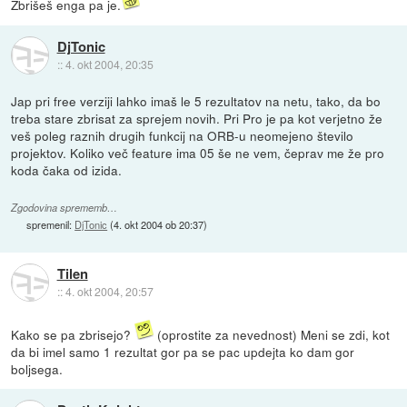
Zbrišeš enga pa je.
DjTonic
::
4. okt 2004, 20:35
Jap pri free verziji lahko imaš le 5 rezultatov na netu, tako, da bo
treba stare zbrisat za sprejem novih. Pri Pro je pa kot verjetno že
veš poleg raznih drugih funkcij na ORB-u neomejeno število
projektov. Koliko več feature ima 05 še ne vem, čeprav me že pro
koda čaka od izida.
Zgodovina sprememb…
spremenil:
DjTonic
(
4. okt 2004 ob 20:37
)
Tilen
::
4. okt 2004, 20:57
Kako se pa zbrisejo?
(oprostite za nevednost) Meni se zdi, kot
da bi imel samo 1 rezultat gor pa se pac updejta ko dam gor
boljsega.