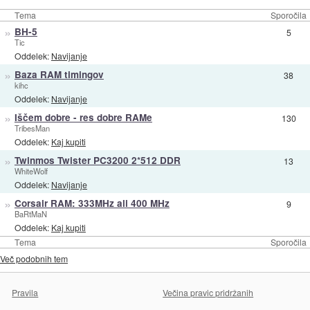
Tema
Sporočila
»
BH-5
5
Tic
Oddelek:
Navijanje
»
Baza RAM timingov
38
kihc
Oddelek:
Navijanje
»
Iščem dobre - res dobre RAMe
130
TribesMan
Oddelek:
Kaj kupiti
»
Twinmos Twister PC3200 2*512 DDR
13
WhiteWolf
Oddelek:
Navijanje
»
Corsair RAM: 333MHz ali 400 MHz
9
BaRtMaN
Oddelek:
Kaj kupiti
Tema
Sporočila
Več podobnih tem
Pravila
Večina pravic pridržanih