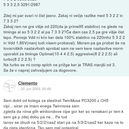
5 3 3 2.5 3291/2987
Zdej mi par svari ni čist jasno. Zakaj ni večje razlike med 5 3 2 2 in
7 3 3 2?
Zakaj ram ne gre višje od 220(da je prime95 stabilno) ne glede na
timinge al so 5 3 2 2 al pa 7 3 3 2?Če dam cas 2.5 pa gre višje čist
lepo. Pomoje Vdd ni kriv ker dela 100% stabilno na 220mhz 5 3 2 2
in Vdd 1,86V(manj tudi nisem probaval). Moram pa ga probat še na
tovarniških nastavitvah sprobat sam ne vem kere nastavitve morm
uporabit za timinge Optimal(10 4 4 2.5) aggresive(8 2 2 2.5) ali
turbo(8 2 2 2.5) ?
Na turbo se mi comp sploh ne prižge ker je TRAS manjši od 3.
Se že v naprej zahvaljujem za dogovore.
Clemento
::
20. jun 2003, 00:49
Sem dobil od kolega za stestirat TwinMosa PC3200 z CH5
cipi....sicer ze imam enega Twinmosa sam
zgleda da nima glih winbondove cipe gor ker so remakani pr tem k
sem ga p zdej dobu pa ne... Pa tud
tanov se zbudi na 5/2/2/cas2 stari pa na 5/3/2/cas2 kar kaze na to
da nista identicna. Tko sem mal potestiral