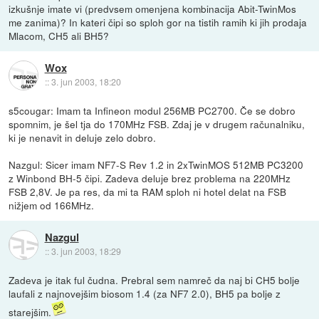
izkušnje imate vi (predvsem omenjena kombinacija Abit-TwinMos
me zanima)? In kateri čipi so sploh gor na tistih ramih ki jih prodaja
Mlacom, CH5 ali BH5?
Wox
::
3. jun 2003, 18:20
s5cougar: Imam ta Infineon modul 256MB PC2700. Če se dobro
spomnim, je šel tja do 170MHz FSB. Zdaj je v drugem računalniku,
ki je nenavit in deluje zelo dobro.
Nazgul: Sicer imam NF7-S Rev 1.2 in 2xTwinMOS 512MB PC3200
z Winbond BH-5 čipi. Zadeva deluje brez problema na 220MHz
FSB 2,8V. Je pa res, da mi ta RAM sploh ni hotel delat na FSB
nižjem od 166MHz.
Nazgul
::
3. jun 2003, 18:29
Zadeva je itak ful čudna. Prebral sem namreč da naj bi CH5 bolje
laufali z najnovejšim biosom 1.4 (za NF7 2.0), BH5 pa bolje z
starejšim.