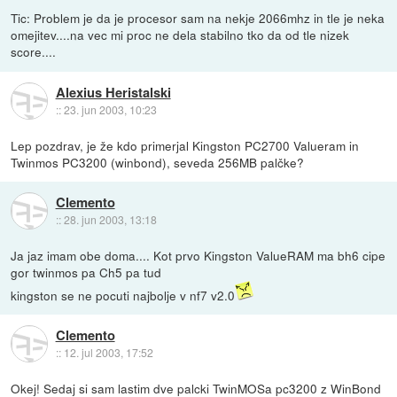
Tic: Problem je da je procesor sam na nekje 2066mhz in tle je neka
omejitev....na vec mi proc ne dela stabilno tko da od tle nizek
score....
Alexius Heristalski
::
23. jun 2003, 10:23
Lep pozdrav, je že kdo primerjal Kingston PC2700 Valueram in
Twinmos PC3200 (winbond), seveda 256MB palčke?
Clemento
::
28. jun 2003, 13:18
Ja jaz imam obe doma.... Kot prvo Kingston ValueRAM ma bh6 cipe
gor twinmos pa Ch5 pa tud
kingston se ne pocuti najbolje v nf7 v2.0
Clemento
::
12. jul 2003, 17:52
Okej! Sedaj si sam lastim dve palcki TwinMOSa pc3200 z WinBond