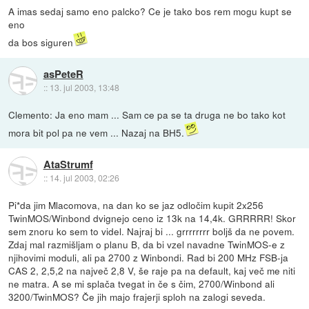
A imas sedaj samo eno palcko? Ce je tako bos rem mogu kupt se
eno
da bos siguren
asPeteR
::
13. jul 2003, 13:48
Clemento: Ja eno mam ... Sam ce pa se ta druga ne bo tako kot
mora bit pol pa ne vem ... Nazaj na BH5.
AtaStrumf
::
14. jul 2003, 02:26
Pi*da jim Mlacomova, na dan ko se jaz odločim kupit 2x256
TwinMOS/Winbond dvignejo ceno iz 13k na 14,4k. GRRRRR! Skor
sem znoru ko sem to videl. Najraj bi ... grrrrrrrr boljš da ne povem.
Zdaj mal razmišljam o planu B, da bi vzel navadne TwinMOS-e z
njihovimi moduli, ali pa 2700 z Winbondi. Rad bi 200 MHz FSB-ja
CAS 2, 2,5,2 na največ 2,8 V, še raje pa na default, kaj več me niti
ne matra. A se mi splača tvegat in če s čim, 2700/Winbond ali
3200/TwinMOS? Če jih majo frajerji sploh na zalogi seveda.