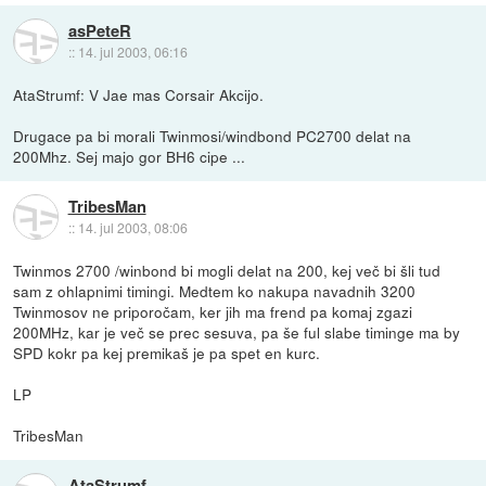
asPeteR
::
14. jul 2003, 06:16
AtaStrumf: V Jae mas Corsair Akcijo.
Drugace pa bi morali Twinmosi/windbond PC2700 delat na
200Mhz. Sej majo gor BH6 cipe ...
TribesMan
::
14. jul 2003, 08:06
Twinmos 2700 /winbond bi mogli delat na 200, kej več bi šli tud
sam z ohlapnimi timingi. Medtem ko nakupa navadnih 3200
Twinmosov ne priporočam, ker jih ma frend pa komaj zgazi
200MHz, kar je več se prec sesuva, pa še ful slabe timinge ma by
SPD kokr pa kej premikaš je pa spet en kurc.
LP
TribesMan
AtaStrumf