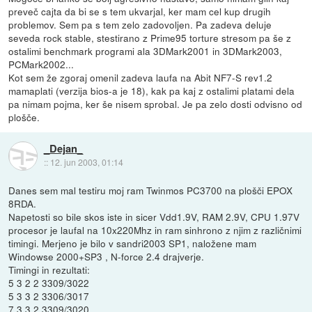
preveč cajta da bi se s tem ukvarjal, ker mam cel kup drugih
problemov. Sem pa s tem zelo zadovoljen. Pa zadeva deluje
seveda rock stable, stestirano z Prime95 torture stresom pa še z
ostalimi benchmark programi ala 3DMark2001 in 3DMark2003,
PCMark2002...
Kot sem že zgoraj omenil zadeva laufa na Abit NF7-S rev1.2
mamaplati (verzija bios-a je 18), kak pa kaj z ostalimi platami dela
pa nimam pojma, ker še nisem sprobal. Je pa zelo dosti odvisno od
plošče.
_Dejan_
::
12. jun 2003, 01:14
Danes sem mal testiru moj ram Twinmos PC3700 na plošči EPOX
8RDA.
Napetosti so bile skos iste in sicer Vdd1.9V, RAM 2.9V, CPU 1.97V
procesor je laufal na 10x220Mhz in ram sinhrono z njim z različnimi
timingi. Merjeno je bilo v sandri2003 SP1, naložene mam
Windowse 2000+SP3 , N-force 2.4 drajverje.
Timingi in rezultati:
5 3 2 2 3309/3022
5 3 3 2 3306/3017
7 3 3 2 3309/3020