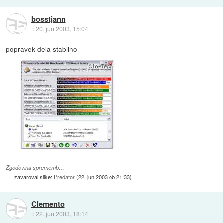
bosstjann
::
20. jun 2003, 15:04
popravek dela stabilno
Zgodovina sprememb…
zavaroval slike:
Predator
(
22. jun 2003 ob 21:33
)
Clemento
::
22. jun 2003, 18:14