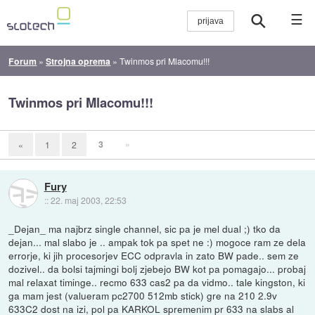
☰
Forum
»
Strojna oprema
»
Twinmos pri Mlacomu!!!
Twinmos pri Mlacomu!!!
3
»
«
1
2
Fury
::
22. maj 2003, 22:53
_Dejan_ ma najbrz single channel, sic pa je mel dual ;) tko da
dejan... mal slabo je .. ampak tok pa spet ne :) mogoce ram ze dela
errorje, ki jih procesorjev ECC odpravla in zato BW pade.. sem ze
dozivel.. da bolsi tajmingi bolj zjebejo BW kot pa pomagajo... probaj
mal relaxat timinge.. recmo 633 cas2 pa da vidmo.. tale kingston, ki
ga mam jest (valueram pc2700 512mb stick) gre na 210 2.9v
633C2 dost na izi, pol pa KARKOL spremenim pr 633 na slabs al