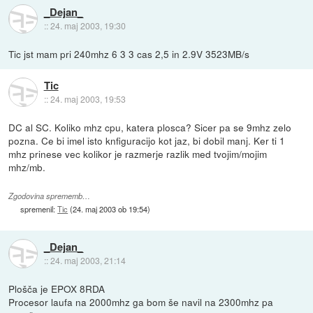
_Dejan_
::
24. maj 2003, 19:30
Tic jst mam pri 240mhz 6 3 3 cas 2,5 in 2.9V 3523MB/s
Tic
::
24. maj 2003, 19:53
DC al SC. Koliko mhz cpu, katera plosca? Sicer pa se 9mhz zelo
pozna. Ce bi imel isto knfiguracijo kot jaz, bi dobil manj. Ker ti 1
mhz prinese vec kolikor je razmerje razlik med tvojim/mojim
mhz/mb.
Zgodovina sprememb…
spremenil:
Tic
(
24. maj 2003 ob 19:54
)
_Dejan_
::
24. maj 2003, 21:14
Plošča je EPOX 8RDA
Procesor laufa na 2000mhz ga bom še navil na 2300mhz pa