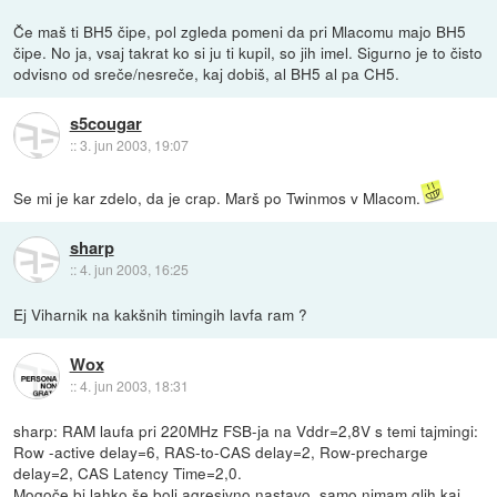
Če maš ti BH5 čipe, pol zgleda pomeni da pri Mlacomu majo BH5
čipe. No ja, vsaj takrat ko si ju ti kupil, so jih imel. Sigurno je to čisto
odvisno od sreče/nesreče, kaj dobiš, al BH5 al pa CH5.
s5cougar
::
3. jun 2003, 19:07
Se mi je kar zdelo, da je crap. Marš po Twinmos v Mlacom.
sharp
::
4. jun 2003, 16:25
Ej Viharnik na kakšnih timingih lavfa ram ?
Wox
::
4. jun 2003, 18:31
sharp: RAM laufa pri 220MHz FSB-ja na Vddr=2,8V s temi tajmingi:
Row -active delay=6, RAS-to-CAS delay=2, Row-precharge
delay=2, CAS Latency Time=2,0.
Mogoče bi lahko še bolj agresivno nastavo, samo nimam glih kaj