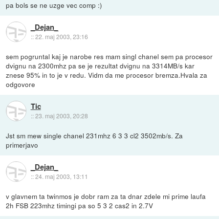
pa bols se ne uzge vec comp :)
_Dejan_
::
22. maj 2003, 23:16
sem pogruntal kaj je narobe res mam singl chanel sem pa procesor
dvignu na 2300mhz pa se je rezultat dvignu na 3314MB/s kar
znese 95% in to je v redu. Vidm da me procesor bremza.Hvala za
odgovore
Tic
::
23. maj 2003, 20:28
Jst sm mew single chanel 231mhz 6 3 3 cl2 3502mb/s. Za
primerjavo
_Dejan_
::
24. maj 2003, 13:11
v glavnem ta twinmos je dobr ram za ta dnar zdele mi prime laufa
2h FSB 223mhz timingi pa so 5 3 2 cas2 in 2.7V