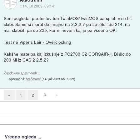
::
14. jul 2003, 09:14
Sem pogledal par testov teh TwinMOS/TwinMOS pa sploh niso bili
slabi. Samo si moral dati nujno na 2,2,2,7 pa so leteli do 214, na
mal slabših pa do 225, kar ni nevem kaj je pa vseeno OK.
Test na Viper's Lair - Overclocking
Kakšne mate pa kaj izkušnje z PC2700 C2 CORSAIR-ji. Bi šlo do
200 MHz CAS 2 2,5,2?
Zgodovina sprememb…
spremenil:
AtaStrumf
(
14. jul 2003 ob 09:29
)
3
»
«
1
2
Vredno ogleda ...