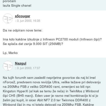
poročam
laufa Single chanel
s5cougar
::
3. jun 2003, 16:35
Da ne odpiram nove teme:
Ima kdo kakšne izkušnje z Infineon PC2700 moduli (Infineon čipi)?
Se splača dat zanje 9.000 SIT (256MB)?
Lp, Marko
Nazgul
::
3. jun 2003, 17:37
Na tujih forumih sem zasledil neprijetne govorice da naj bi imel
nForce2, predvsem nova revizija Ultra, velike težave pri delovanju
na 200Mhz FSB z veliko DDR400 rami, omenjeni so bili npr.
Kingston HyperX (al kak se temu že reča) in TwinMos z Winbond
čipi CH5 (BH5 manj). Eden user je ravno mel kombinacijo ki si jo
želim jaz kupit, in sicer Abit NF7 2.0 ter Twinmos DDR400 z
Winbond čipi in mu ni totelo delovati na 200Mhz FSB. Kakšne