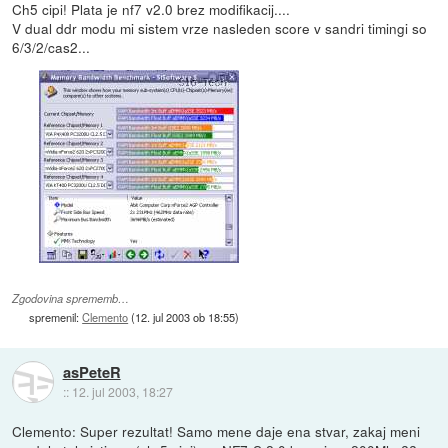
Ch5 cipi! Plata je nf7 v2.0 brez modifikacij....
V dual ddr modu mi sistem vrze nasleden score v sandri timingi so
6/3/2/cas2...
Zgodovina sprememb…
spremenil:
Clemento
(
12. jul 2003 ob 18:55
)
asPeteR
::
12. jul 2003, 18:27
Clemento: Super rezultat! Samo mene daje ena stvar, zakaj meni