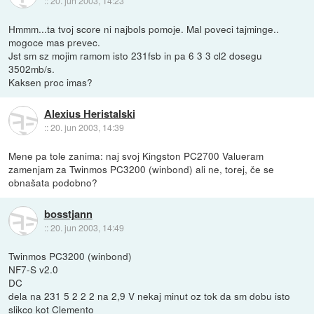
::
20. jun 2003, 14:23
Hmmm...ta tvoj score ni najbols pomoje. Mal poveci tajminge..
mogoce mas prevec.
Jst sm sz mojim ramom isto 231fsb in pa 6 3 3 cl2 dosegu
3502mb/s.
Kaksen proc imas?
Alexius Heristalski
::
20. jun 2003, 14:39
Mene pa tole zanima: naj svoj Kingston PC2700 Valueram
zamenjam za Twinmos PC3200 (winbond) ali ne, torej, če se
obnašata podobno?
bosstjann
::
20. jun 2003, 14:49
Twinmos PC3200 (winbond)
NF7-S v2.0
DC
dela na 231 5 2 2 2 na 2,9 V nekaj minut oz tok da sm dobu isto
slikco kot Clemento