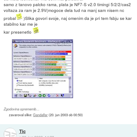
samo z tanovo palcko rama, plata je NF7-S v2.0 timingi 5/2/2/cas2
voltaza za ram je 2.9V(mogoce dela tud na manj sam nisem nc
probal
)Slika govori svoje, naj omenim da je pri tem fsbju se kar
stabilno kar me je
kar presenetlo
Zgodovina sprememb…
zavaroval slike:
Gandalfar
(
20. jun 2003 ob 00:50
)
Tic