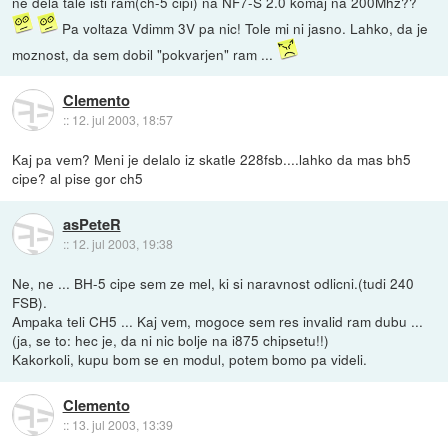
ne dela tale isti ram(ch-5 cipi) na NF7-S 2.0 komaj na 200Mhz??
Pa voltaza Vdimm 3V pa nic! Tole mi ni jasno. Lahko, da je
moznost, da sem dobil "pokvarjen" ram ...
Clemento
::
12. jul 2003, 18:57
Kaj pa vem? Meni je delalo iz skatle 228fsb....lahko da mas bh5
cipe? al pise gor ch5
asPeteR
::
12. jul 2003, 19:38
Ne, ne ... BH-5 cipe sem ze mel, ki si naravnost odlicni.(tudi 240
FSB).
Ampaka teli CH5 ... Kaj vem, mogoce sem res invalid ram dubu ...
(ja, se to: hec je, da ni nic bolje na i875 chipsetu!!)
Kakorkoli, kupu bom se en modul, potem bomo pa videli.
Clemento
::
13. jul 2003, 13:39