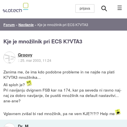
☰
Forum
»
Navijanje
»
Kje je množilnik pri ECS K7VTA3
Kje je množilnik pri ECS K7VTA3
Groovy
::
25. mar 2003, 11:24
Zanima me, če ima kdo podobne probleme in ne najde na plati
K7VTA3 množilnika...
Ali sploh je?
Pri navijanju dvignem FSB kar na 174, kar pa seveda ni ravno naj-
naj za dobro navijanje, če pustiš množilnik na default nastavitvi...
ane-ane?
Vglavnem zvišal bi rad množilnik, pa ne vem KJE?!?!? Help me
Dr_M