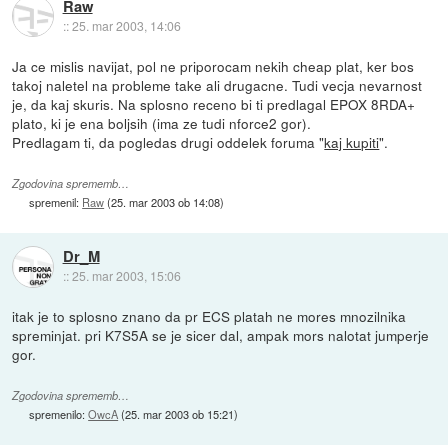
Raw
::
25. mar 2003, 14:06
Ja ce mislis navijat, pol ne priporocam nekih cheap plat, ker bos
takoj naletel na probleme take ali drugacne. Tudi vecja nevarnost
je, da kaj skuris. Na splosno receno bi ti predlagal EPOX 8RDA+
plato, ki je ena boljsih (ima ze tudi nforce2 gor).
Predlagam ti, da pogledas drugi oddelek foruma "
kaj kupiti
".
Zgodovina sprememb…
spremenil:
Raw
(
25. mar 2003 ob 14:08
)
Dr_M
::
25. mar 2003, 15:06
itak je to splosno znano da pr ECS platah ne mores mnozilnika
spreminjat. pri K7S5A se je sicer dal, ampak mors nalotat jumperje
gor.
Zgodovina sprememb…
spremenilo:
OwcA
(
25. mar 2003 ob 15:21
)