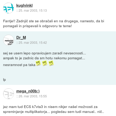
kuglvinkl
::
25. mar 2003, 15:13
Fantje!! Zadnjič ste se obračali en na drugega, namesto, da bi
pomagali in prispevali k odgovoru te teme!
Dr_M
::
25. mar 2003, 15:42
sej se usem lepo opravicujem zaradi nevsecnosti...
ampak to je zadnic da sm hotu nekomu pomagat...
nesramnost pa taka
lp
mega_n00b:)
::
26. mar 2003, 15:55
jaz mam tud ECS k7vta3 in nisem nikjer našel možnosti za
spreminjanje multiplikatorja... pogledau sem tudi manual.. nič..