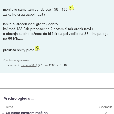
meni gre samo tam do fsb cca 158 - 160
za kolko si ga uspel navit?
lahko si srečen da ti gre tak dobro....
kaj maš 133 Fsb procesor ne ? potem si tak orenk naviu...
a obstaja sploh možnost da bi fixirala pci vodilo na 33 mhu pa agp
na 66 Mhz...
prokleta shitty plata
Zgodovina sprememb…
spremenil:
mega_n00b:)
(
27. mar 2003 ob 01:46
)
Vredno ogleda ...
Tema
Sporočila
»
Ali lahko navijem mašino...
6