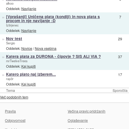
alkoo
Oddelek:
Navijanje
»
[Vprašanji] Uničena plata (kondiji) in nova plata s
7
procom in nje navijanje :D
Iztirjenec
Oddelek:
Navijanje
»
Nov test
29
Sergio
Oddelek:
Novice
/
Nova vsebina
»
Katera plata za DURONA - čipovje ? SIS ALI VIA ?
37
mrTwelveTrees
Oddelek:
Kaj kupiti
»
Katero plato naj izberem...
17
rap3r
Oddelek:
Kaj kupiti
Tema
Sporočila
Več podobnih tem
Pravila
Večina pravic pridržanih
Odgovornost
Oglaševanje