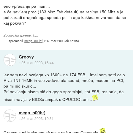
eno vprašanje pa mam...
a če navijem proc (133 Mhz Fsb default) na recimo 150 Mhz a je
pol zaradi drugačnega speeda pci in agp kakšna nevarnost da se
kaj pokvari?
Zgodovina sprememb…
spremenil:
mega_n00b:)
(
26. mar 2003 ob 15:55
)
Groovy
::
26. mar 2003, 16:44
jaz sem navil svojega xp 1600+ na 174 FSB... Imel sem notri celo
Riva TNT 16MB in vse zadeve ala sound, mreža, modem na PCI,
pa mi nič skurlo...
Pri navijanju nisem nič drugega spreminjal, kot FSB, res paje, da
nisem navijal v BIOSu ampak s CPUCOOLom...
mega_n00b:)
::
26. mar 2003, 19:31
Groovy a mi lahko poveš malo več o tem Cpucoolu