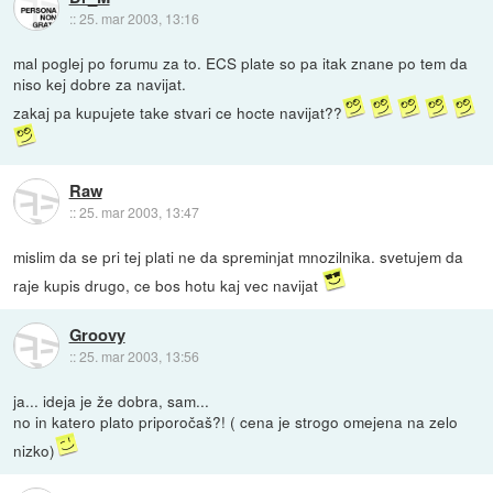
::
25. mar 2003, 13:16
mal poglej po forumu za to. ECS plate so pa itak znane po tem da
niso kej dobre za navijat.
zakaj pa kupujete take stvari ce hocte navijat??
Raw
::
25. mar 2003, 13:47
mislim da se pri tej plati ne da spreminjat mnozilnika. svetujem da
raje kupis drugo, ce bos hotu kaj vec navijat
Groovy
::
25. mar 2003, 13:56
ja... ideja je že dobra, sam...
no in katero plato priporočaš?! ( cena je strogo omejena na zelo
nizko)